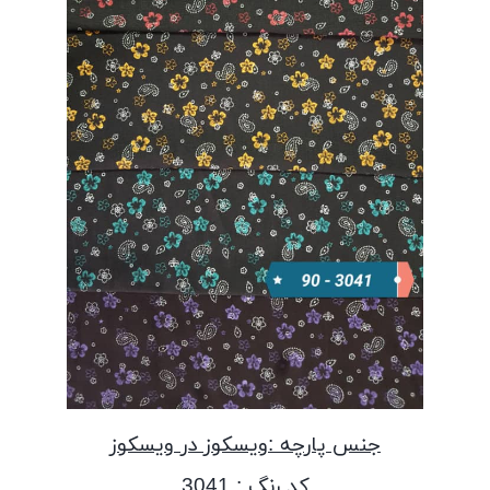
جنس پارچه :ویسکوز در ویسکوز
کد رنگ : 3041