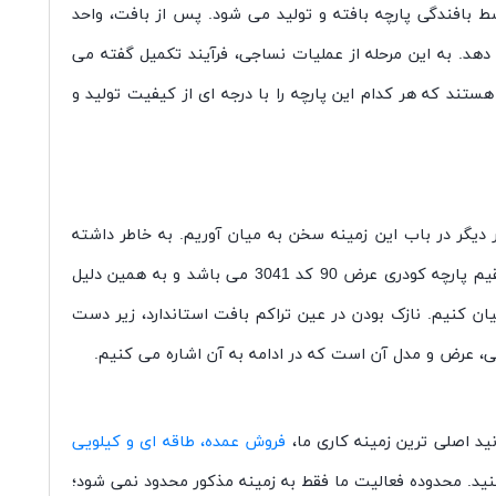
ط بافندگی پارچه بافته و تولید می شود. پس از بافت، واحد
هد. به این مرحله از عملیات نساجی، فرآیند تکمیل گفته می
ستند که هر کدام این پارچه را با درجه ای از کیفیت تولید و
دیگر در باب این زمینه سخن به میان آوریم. به خاطر داشته
باشید که فروشگاه پارچه کودری عرض 90 کد 3041 باید همواره بهترین و مفید ترین اطلاعات را به شما انتقال دهد. کار ما فروش مستقیم پارچه کودری عرض 90 کد 3041 می باشد و به همین دلیل
رچه کودری عرض 90 کد 3041 محسوب می شویم. حال بیایید مهم ترین مشخصات پارچه کودری عرض 90 کد 3041 را بیان کنیم. نازک بودن در عین تراکم بافت استاندارد، زیر دست
، عرض و مدل آن است که در ادامه به آن اشاره می کنیم.
د اصلی ترین زمینه کاری ما،
فروش عمده، طاقه ای و کیلویی
کنید. محدوده فعالیت ما فقط به زمینه مذکور محدود نمی شود؛