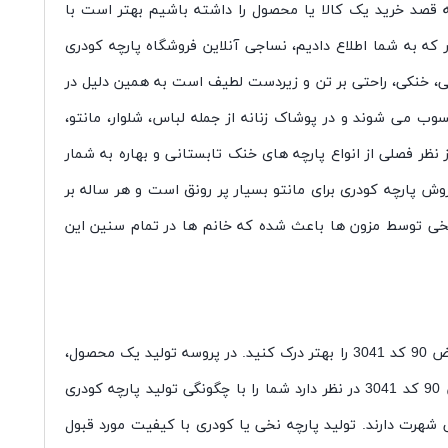
مشکل باشد. همواره زمانی که قصد خرید یک کالا یا محصول را داشته باشیم بهتر است با
و دلیل، به سراغ بررسی مشخصات پارچه کودری عرض 90 کد 3041 رفته ایم. همان طور که به شما اطلاع دادیم، نساجی آنلاین فروشگاه پارچه کودری
ت پارچه های کودری، نازکی، خنکی، راحتی بر تن و زیردست لطیف است به همین دلیل در
وب می شوند و در پوشاک زنانه از جمله لباس، شلوار، مانتو،
 نظر فصلی از انواع پارچه های خنک تابستانی و بهاره به شمار
ش پارچه کودری برای مانتو بسیار پر رونق است و هر ساله بر
نخی توسط مزون ها باعث شده که خانم ها در تمام سنین این
آیا با نحوه تولید پارچه کودری عرض 90 کد 3041 آشنا هستید؟ دانستن این قضیه به شما کمک می کند که ویژگی های پارچه کودری عرض 90 کد 3041 را بهتر درک کنید. در پروسه تولید یک محصول،
همواره نکات جالب توجهی وجود دارد که حس کنجکاوی افراد را تحریک می کند. نساجی آنلاین به عنوان مرجع پخش پارچه کودری عرض 90 کد 3041 در نظر دارد شما را با چگونگی تولید پارچه کودری
ای نخی شهرت دارند. تولید پارچه نخی یا کودری با کیفیت مورد قبول