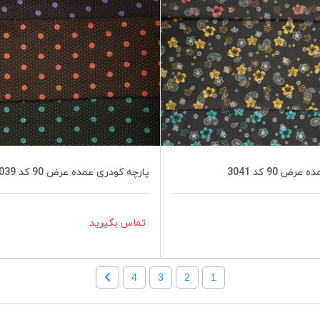
ض 90 کد 3041
پارچه کودری عمده عرض 90 کد 3039
تماس بگیرید
4
3
2
1