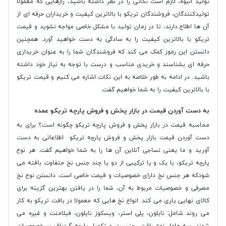
تولید انبوه، لازم است نکاتی را در نظر داشته باشید، رازهایی که معمولا
تولیدکنندگان، فروشندگان تریکو با بالاترین کیفیت و خریداران حرفه ای از
آن ها اطلاع دارند، تا در زمان تولید با مشکل خاصی مواجه نشوید و قیمت
تریکو با بالاترین کیفیت را به سادگی به دست خواهید آورد. همچنین
دانستن این رموز کمک می کند که فروشندگان شما را به عنوان خریداری
حرفه ای بشناسند و خریدی مناسب و درست با توجه به نیاز خود داشته
باشید. در ادامه به طور خلاصه به این نکات اشاره می کنیم و قیمت تریکو
با بالاترین کیفیت را به شما خواهیم گفت.
به دست آوردن قیمت در بازار پخش و فروش پارچه تریکو عمده
محاسبه قیمت در بازار پخش و فروش پارچه تریکو چگونه است؟ برای به
دست آوردن قیمت بازار پخش و فروش پارچه تریکو اطلاعاتی به دست
آورید و ما یعنی نساجی آنلاین آن ها را به شما خواهیم گفت. هر نوع
پارچه تریکو، با یک و یا ترکیبی از دو یا چند جنس نخ متفاوت بافته می
شودکه هر جنس نخ دارای خصوصیات و قیمت خاصی است. دانستن نوع نخ
مصرفی و خصوصیات مربوط به آن، شما را در یافتن بهترین گزینه برای
کالای نهایی یاری می کند. انواع نخ هایی که معمولا در بافت تریکو به کار
می روند شامل: نایلون، پلی استر، ویسکوز نایلون، فیلامنت و غیره می
شوند. سه عامل نوع بافت، جنسیت و تکمیل پارچه گردباف بر خصوصیات