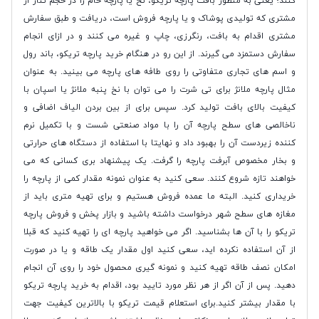
کنند؛ یعنی به منظور بافت پارچه تریکو، نخ یا پارچه خام را در حجم تناژ از
مشتری که تولیدی پوشاک و یا پارچه فروش است، دریافت و طبق سفارش
مشتری اقدام به بافت، رنگرزی، چاپ و غیره می کنند و در ازای انجام
سفارش دستمزد می گیرند. از این رو در هنگام خرید پارچه تریکو، باند رول
و اسم های تجاری متفاوتی را روی طافه های پارچه می بینید. به عنوان
مثال پارچه ملانژ برای تی شرت را می توان با نخ پنبه ملانژ یا اسپان با
کیفیت بالای بافت تولید کرد. سپس برای از بین بردن الیاف اضافی و
ناخالصی های سطح پارچه آن را با مواد صنعتی شست و با تکمیل نرم
کننده زیردست آن را بهبود داد و نهایتا با استفاده از دستگاه های حرارتی
و بخار مخصوص آبرفت پارچه را گرفت. یک پیشنهاد بری کسانی که می
خواهند تازه شروع کنند. سعی کنید به عنوان نمونه مقدار کمی از پارچه را
خریداری کنید. البته ما عمده فروش هستیم و برای تهیه متری باید از
مغازه های سطح شهر درخواست داشته باشید و بازار پخش و فروش پارچه
تریکو را با آن ها بشناسید. اگر می خواهید پارچه ای را تهیه کنید که قبلا
از آن استفاده نکرده اید، سعی کنید اول مقدار یک طاقه و یا در صورت
امکان نصف طاقه تهیه کنید و نمونه گیری محصول خود را روی آن انجام
دهید. پس از آن اگر از هر نظر مورد تایید بود، اقدام به خرید پارچه تریکو
با مقدار بیشتر کنید.برای استعلام قیمت تریکو با بالاترین کیفیت جهت