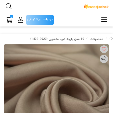
0
درخواست پشتیبانی
محصولات
10 مدل پارچه کرپ مانتویی {2023-1402}