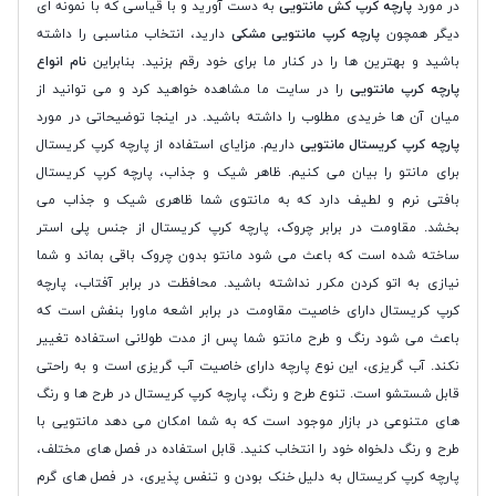
در مورد
پارچه کرپ کش مانتویی
به دست آورید و با قیاسی که با نمونه ای
دیگر همچون
پارچه کرپ مانتویی مشکی
دارید، انتخاب مناسبی را داشته
باشید و بهترین ها را در کنار ما برای خود رقم بزنید. بنابراین
نام انواع
پارچه کرپ مانتویی
را در سایت ما مشاهده خواهید کرد و می توانید از
میان آن ها خریدی مطلوب را داشته باشید. در اینجا توضیحاتی در مورد
پارچه کرپ کریستال مانتویی
داریم. مزایای استفاده از پارچه کرپ کریستال
برای مانتو را بیان می کنیم. ظاهر شیک و جذاب، پارچه کرپ کریستال
بافتی نرم و لطیف دارد که به مانتوی شما ظاهری شیک و جذاب می
بخشد. مقاومت در برابر چروک، پارچه کرپ کریستال از جنس پلی استر
ساخته شده است که باعث می شود مانتو بدون چروک باقی بماند و شما
نیازی به اتو کردن مکرر نداشته باشید. محافظت در برابر آفتاب، پارچه
کرپ کریستال دارای خاصیت مقاومت در برابر اشعه ماورا بنفش است که
باعث می شود رنگ و طرح مانتو شما پس از مدت طولانی استفاده تغییر
نکند. آب گریزی، این نوع پارچه دارای خاصیت آب گریزی است و به راحتی
قابل شستشو است. تنوع طرح و رنگ، پارچه کرپ کریستال در طرح ها و رنگ
های متنوعی در بازار موجود است که به شما امکان می دهد مانتویی با
طرح و رنگ دلخواه خود را انتخاب کنید. قابل استفاده در فصل های مختلف،
پارچه کرپ کریستال به دلیل خنک بودن و تنفس پذیری، در فصل های گرم