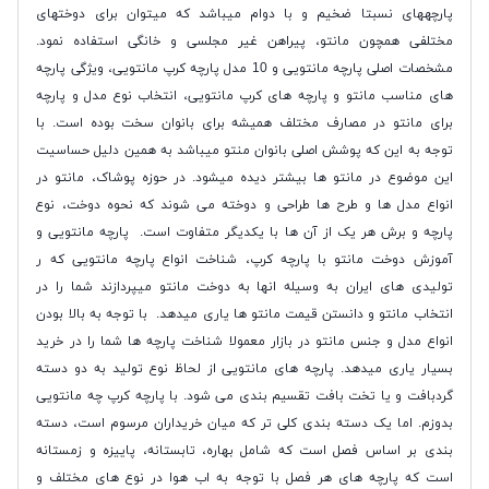
پارچههای نسبتا ضخیم و با دوام میباشد که میتوان برای دوختهای
مختلفی همچون مانتو، پیراهن غیر مجلسی و خانگی استفاده نمود.
مشخصات اصلی پارچه مانتویی و 10 مدل پارچه کرپ مانتویی، ویژگی پارچه
های مناسب مانتو و پارچه های کرپ مانتویی، انتخاب نوع مدل و پارچه
برای مانتو در مصارف مختلف همیشه برای بانوان سخت بوده است. با
توجه به این که پوشش اصلی بانوان منتو میباشد به همین دلیل حساسیت
این موضوع در مانتو ها بیشتر دیده میشود. در حوزه پوشاک، مانتو در
انواع مدل ها و طرح ها طراحی و دوخته می شوند که نحوه دوخت، نوع
پارچه و برش هر یک از آن ها با یکدیگر متفاوت است. پارچه مانتویی و
آموزش دوخت مانتو با پارچه کرپ، شناخت انواع پارچه مانتویی که ر
تولیدی های ایران به وسیله انها به دوخت مانتو میپردازند شما را در
انتخاب مانتو و دانستن قیمت مانتو ها یاری میدهد. با توجه به بالا بودن
انواع مدل و جنس مانتو در بازار معمولا شناخت پارچه ها شما را در خرید
بسیار یاری میدهد. پارچه های مانتویی از لحاظ نوع تولید به دو دسته
گردبافت و یا تخت بافت تقسیم بندی می شود. با پارچه کرپ چه مانتویی
بدوزم. اما یک دسته بندی کلی تر که میان خریداران مرسوم است، دسته
بندی بر اساس فصل است که شامل بهاره، تابستانه، پاییزه و زمستانه
است که پارچه های هر فصل با توجه به اب هوا در نوع های مختلف و