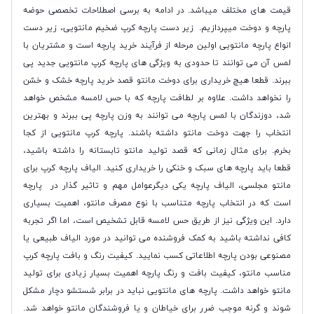
قیمت های مختلف میباشد. در ادامه به برسی اصطلاحات تخصصی حوضه
پارچه و دوخت میپردازیم. زیر دست پارچه کرپ ضخیم مانتویی، زیر دست
انواع پارچه مانتویی اولین مرحله از فرآیند خرید پارچه است و مشتریان با
لمس آن می توانند تا حدودی به ویژگی های پارچه کرپ مانتویی جدید پی
ببرند. قطعا هیچ خریداری برای دوخت مانتو قصد خرید پارچه خشک و خشن
را نخواهد داشت. علاوه بر لطافت پارچه که با حس لامسه مشخص خواهد
شد، دوزندگان با لمس پارچه می توانند به وزن پارچه پی ببرند و بهترین
انتخاب را جهت دوخت مانتو داشته باشند. پارچه کرپ مانتویی از کجا
بخرم. برای مثال زمانی که قصد تولید مانتو تابستانه را داشته باشید،
قطعا باید پارچه های سبک و خنکی را خریداری کنید. الیاف پارچه کرپ برای
مانتو مجلسی، الیاف پارچه یکی دیگرعوامل مهم و تاثیر گذار در پارچه
است که در انتخاب پارچه متناسب با نوع مصرف مانتو، اهمیت بسیاری
دارد. این ویژگی نیز از طریق حس لامسه قابل تشخیص است، اما اگر تجربه
کافی نداشته باشید به کمک فروشنده می توانید در مورد الیاف طبیعی یا
مصنوعی بودن پارچه اطلاعاتی کسب نمایید. کیفیت رنگ و بافت پارچه کرپ
مناسب مانتو، کیفیت بافت و رنگ پارچه اهمیت بسیار زیادی برای تولید
مانتو خواهد داشت. پارچه های مانتویی نباید در برابر شستشو دچار مشکل
شوند و گرنه موجب ضرر برای خیاطان و یا فروشندگان مانتو خواهد شد.