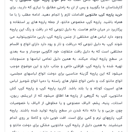
کارشناسان ما بگویید و پس از ان به راحتی مطابق با نیازی که دارید، برای
خرید پارچه کرپ مانتویی
اقدامات لازم را انجام دهید. ادامه مطلب را با ما
همراه باشید. پارچه کرپ مخصوص مانتو، از جمله پارچه های پر استفاده و
پرکاربرد در میان خانم هاست. به دلیل تنوعی که در بافت و رنگ این پارچه
وجود دارد لباس های مختلفی از جنس پارچه کرپ باربی مانتوییتولید می
شوند کرپ به دلیل تنوعی که دربافت و تار و پود دارد دارای انواع و اقسام
مختلفی است که به دلیل بافت متفاوت خود الگویی موجدار و سه بعدی
در سطح پارچه ایجاد میکند. به همین دلیل تمامی لباسها و منسوجات
تهیه شده با پارچه کرپ ظرافتی خاص و جذاب دارد و این موضوع موجب
میشود که این پارچه گزینه مناسبی برای دوخت انواع لباسهای مجلسی،
انواع مانتو کت و دامن انواع شلوار های راسته یا دمپا انواع شومیز لباس
های اسپرت کوتاه و یا بلند باشد. کاربرد پارچه کرپ و پارچه کرپ کش
مانتویی، کرپ به گروهی از پارچه ها اطلاق میشود که از ابریشم، ریون،
استات، پنبه، پشم، الیاف مصنوعی و یا مخلوطی از الیاف با خصوصیات
چون جزیی و یا دانه دانه شدن در سطح پارچه تولید شده باشند. پارچه
کرپ پارچهای نرم و کمی براق است. افت خوبی دارد و کاملا بر روی اندام
مینشیند. به همین دلیل از پارچه کرپ مانتویی مشکی برای دوخت مانتو و