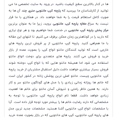
ها در کنار بالاترین سطح کیفیت باشید. در ورود به سایت تخصصی ما می
توانید از کارشناسان ما بپرسید که
پارچه کرپ مانتویی متری چند
. آن ها به
صورت کامل استعلام قیمت را به شما خواهند داد. در همکاری با ما قرار
نیست به سراغ
مغازه پارچه کرپ مانتویی
بروید، زیرا ما به عنوان برترین
مرکز پخش پارچه کرپ مانتویی
در خدمت شما خواهیم بود و هر نوع نیازی
که دارید را در کوتاهترین زمان ممکن برطرف می کنیم. تا انتهای این مقاله
با ما همراهی کنید. پارچه کرپ مانتویی از پر فروش ترین پارچه های
خارجی است که تولید کنندگان مانتو انواع کرپ را بصورت عمده از بازار
خرید و فروش می کنند. پارچه های متعددی برای دوخت انواع مانتو
استفاده می شود اما همیشه مانتو هایی که با انواع کرپ دوخته شوند
فروش بسیار بیشتری خواهند داشت.دلیل استقبال مشتریان از خرید پارچه
کرپ مانتویی چیست. مانتو اصلی ترین پوشش زنانه در کشور ایران است
که خانم ها روزانه زمانی زیادی را با مدل های گوناگون مانتو سر و کار
دارند. به همین خاطر راحتی و تنپوش آسان مانتو برای خانم ها اهمیت
زیادی خواهد داشت. قطعا نام انواع پارچه کرپ مانتویی با توجه به
مشخصاتی که دارند رضایت خانم ها را بیشتر مورد توجه قرار داده است. آیا
با مشخصات انواع کرپ مانتویی آشنا هستید. مشخصات جدید ترین مدل
های پارچه کرپ مانتویی، کرپ های مانتویی که در بازار بصورت عمده خرید