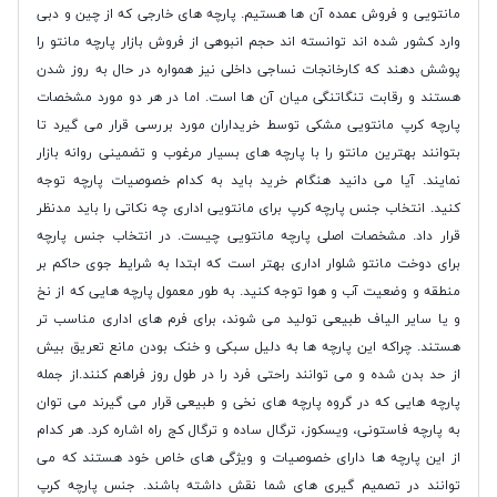
مانتویی و فروش عمده آن ها هستیم. پارچه های خارجی که از چین و دبی
وارد کشور شده اند توانسته اند حجم انبوهی از فروش بازار پارچه مانتو را
پوشش دهند که کارخانجات نساجی داخلی نیز همواره در حال به روز شدن
هستند و رقابت تنگاتنگی میان آن ها است. اما در هر دو مورد مشخصات
پارچه کرپ مانتویی مشکی توسط خریداران مورد بررسی قرار می گیرد تا
بتوانند بهترین مانتو را با پارچه های بسیار مرغوب و تضمینی روانه بازار
نمایند. آیا می دانید هنگام خرید باید به کدام خصوصیات پارچه توجه
کنید. انتخاب جنس پارچه کرپ برای مانتویی اداری چه نکاتی را باید مدنظر
قرار داد. مشخصات اصلی پارچه مانتویی چیست. در انتخاب جنس پارچه
برای دوخت مانتو شلوار اداری بهتر است که ابتدا به شرایط جوی حاکم بر
منطقه و وضعیت آب و هوا توجه کنید. به طور معمول پارچه هایی که از نخ
و یا سایر الیاف طبیعی تولید می شوند، برای فرم های اداری مناسب تر
هستند. چراکه این پارچه ها به دلیل سبکی و خنک بودن مانع تعریق بیش
از حد بدن شده و می توانند راحتی فرد را در طول روز فراهم کنند.از جمله
پارچه هایی که در گروه پارچه های نخی و طبیعی قرار می گیرند می توان
به پارچه فاستونی، ویسکوز، ترگال ساده و ترگال کج راه اشاره کرد. هر کدام
از این پارچه ها دارای خصوصیات و ویژگی های خاص خود هستند که می
توانند در تصمیم گیری های شما نقش داشته باشند. جنس پارچه کرپ