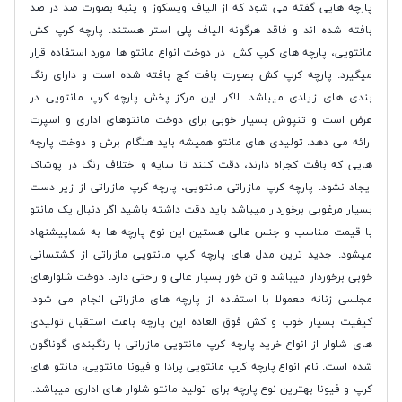
پارچه هایی گفته می شود که از الیاف ویسکوز و پنبه بصورت صد در صد
بافته شده اند و فاقد هرگونه الیاف پلی استر هستند. پارچه کرپ کش
مانتویی، پارچه های کرپ کش در دوخت انواع مانتو ها مورد استفاده قرار
میگیرد. پارچه کرپ کش بصورت بافت کج بافته شده است و دارای رنگ
بندی های زیادی میباشد. لاکرا این مرکز پخش پارچه کرپ مانتویی در
عرض است و تنپوش بسیار خوبی برای دوخت مانتوهای اداری و اسپرت
ارائه می دهد. تولیدی های مانتو همیشه باید هنگام برش و دوخت پارچه
هایی که بافت کجراه دارند، دقت کنند تا سایه و اختلاف رنگ در پوشاک
ایجاد نشود. پارچه کرپ مازراتی مانتویی، پارچه کرپ مازراتی از زیر دست
بسیار مرغوبی برخوردار میباشد باید دقت داشته باشید اگر دنبال یک مانتو
با قیمت مناسب و جنس عالی هستین این نوع پارچه ها به شماپیشنهاد
میشود. جدید ترین مدل های پارچه کرپ مانتویی مازراتی از کشتسانی
خوبی برخوردار میباشد و تن خور بسیار عالی و راحتی دارد. دوخت شلوارهای
مجلسی زنانه معمولا با استفاده از پارچه های مازراتی انجام می شود.
کیفیت بسیار خوب و کش فوق العاده این پارچه باعث استقبال تولیدی
های شلوار از انواع خرید پارچه کرپ مانتویی مازراتی با رنگبندی گوناگون
شده است. نام انواع پارچه کرپ مانتویی پرادا و فیونا مانتویی، مانتو های
کرپ و فیونا بهترین نوع پارچه برای تولید مانتو شلوار های اداری میباشد..