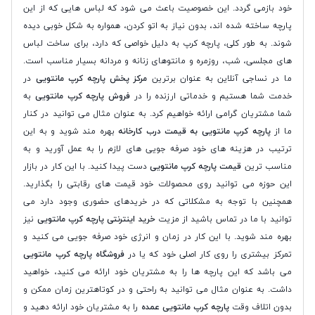
خود بازمی گردد. این خصوصیت باعث می شود که لباس هایی که از این
پارچه ساخته شده اند، بدون نیاز به اتو کردن، همواره به شکل خوبی دیده
شوند. به طور کلی، پارچه کرپ به دلیل خواصی که دارد، برای ساخت لباس
های مجلسی، شب، روزمره و مانتوهای زنانه و مردانه بسیار مناسب است.
ما در نساجی آنلاین به عنوان برترین
مرکز پخش پارچه کرپ مانتویی
در
خدمت شما هستیم و خدماتی ارزنده را در
فروش پارچه کرپ مانتویی
به
شما مشتریان گرامی ارائه خواهیم کرد. به عنوان مثال می توانید در کنار
ما از
پارچه کرپ مانتویی به قیمت درب کارخانه
بهره مند شوید و به این
ترتیب در هزینه های خود صرفه جویی های لازم را به عمل آورید و به
مناسب ترین
قیمت پارچه کرپ مانتویی
دست پیدا کنید. با این کار در بازار
این حوزه می توانید روی محصولات خود قیمت های رقابتی را بگذارید.
همچنین با توجه به مشکلاتی که در خریدهای حضوری وجود دارد می
توانید با ما در تماس باشید از مزیت
خرید اینترنتی پارچه کرپ مانتویی
نیز
بهره مند شوید. با این کار در زمان و انرژی خود صرفه جویی می کنید و
تمرکز بیشتری را روی کار اصلی خود که یا در
فروشگاه پارچه کرپ مانتویی
می باشد که این پارچه ها را به مشتریان خود ارائه می کنید، خواهید
داشت. به عنوان مثال می توانید به راحتی و در کوتاهترین زمان ممکن و
بدون اتلاف وقت
پارچه کرپ مانتویی عمده
را به مشتریان خود ارائه دهید و