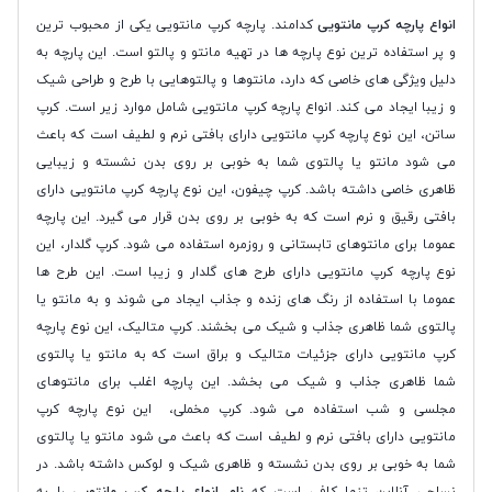
انواع پارچه کرپ مانتویی
کدامند. پارچه کرپ مانتویی یکی از محبوب ترین
و پر استفاده ترین نوع پارچه ها در تهیه مانتو و پالتو است. این پارچه به
دلیل ویژگی های خاصی که دارد، مانتوها و پالتوهایی با طرح و طراحی شیک
و زیبا ایجاد می کند. انواع پارچه کرپ مانتویی شامل موارد زیر است. کرپ
ساتن، این نوع پارچه کرپ مانتویی دارای بافتی نرم و لطیف است که باعث
می شود مانتو یا پالتوی شما به خوبی بر روی بدن نشسته و زیبایی
ظاهری خاصی داشته باشد. کرپ چیفون، این نوع پارچه کرپ مانتویی دارای
بافتی رقیق و نرم است که به خوبی بر روی بدن قرار می گیرد. این پارچه
عموما برای مانتوهای تابستانی و روزمره استفاده می شود. کرپ گلدار، این
نوع پارچه کرپ مانتویی دارای طرح های گلدار و زیبا است. این طرح ها
عموما با استفاده از رنگ های زنده و جذاب ایجاد می شوند و به مانتو یا
پالتوی شما ظاهری جذاب و شیک می بخشند. کرپ متالیک، این نوع پارچه
کرپ مانتویی دارای جزئیات متالیک و براق است که به مانتو یا پالتوی
شما ظاهری جذاب و شیک می بخشد. این پارچه اغلب برای مانتوهای
مجلسی و شب استفاده می شود. کرپ مخملی، این نوع پارچه کرپ
مانتویی دارای بافتی نرم و لطیف است که باعث می شود مانتو یا پالتوی
شما به خوبی بر روی بدن نشسته و ظاهری شیک و لوکس داشته باشد. در
نساجی آنلاین تنها کافی است که
نام انواع پارچه کرپ مانتویی
را به