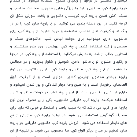
لباسهای مجلسی در طرحها و رنگهای متنوع استفاده میشود. در هنگام
خرید پارچه کرپ مانتویی باید به ویژگی هایی همچون: ضخامت مناسب و
سبک، کش آمدن پارچه کرپ کریستال مانتویی و بافت سوزنی شکل آن
توجه کنید. در این دسته بندی می توانید انواع پارچه های کرپ را در در
رنگ ها و کیفیت های مناسب مشاهده و خرید نمایید. از پارچه کرپ برای
مانتویی اداری میتوانید برای دوخت لباس شب، مانتوهای سبک و
مجلسی، ژاکت استفاده کنید. پارچه کرپ بهخوبی روی بدن مینشیند و
استایلی جذاب از شما به نمایش میگذارد. با استفاده از پارچه کرپ در طرحها
و رنگهای متنوع انواع مانتو، دامن، شومیز و شلوار بدوزید و در مجالس
بدرخشید. انواع پارچه کرپ مانتویی، پارچه کرپ باربی مانتویی، این نوع
پارچه بیشتر محصول تولیدی کشور اندونزی است و از کیفیت فوق
العادهای برخوردار است و به هیچ وجه دچار افتادگی و بور شدن نمیشود و
دارای ایستایی مناسبی است. از این پارچه اغلب در دوخت مانتو و شلوار
استفاده میکنند. پارچه کرپ مازراتی مانتویی، یکی از پر مصرف ترین نوع
پارچه های کرپ می باشد که به سبب بافت و استحکام خوبی که دارد برای
مصارف گوناگونی استفاده می شود. در تولید پارچه کرپ مازراتی از نخ
های تابدار استفاده می شود. فروش پارچه کرپ مانتویی مازراتی جز پارچه
های ضخیم در میان دیگر انواع کرپ ها محسوب می شود، در نتیجه از آن