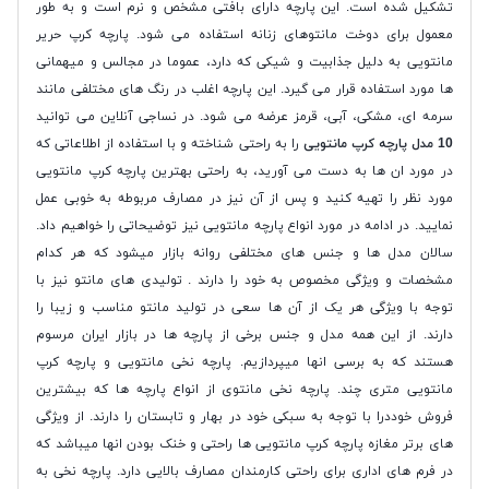
تشکیل شده است. این پارچه دارای بافتی مشخص و نرم است و به طور
معمول برای دوخت مانتوهای زنانه استفاده می شود. پارچه کرپ حریر
مانتویی به دلیل جذابیت و شیکی که دارد، عموما در مجالس و میهمانی
ها مورد استفاده قرار می گیرد. این پارچه اغلب در رنگ های مختلفی مانند
سرمه ای، مشکی، آبی، قرمز عرضه می شود. در نساجی آنلاین می توانید
10 مدل پارچه کرپ مانتویی
را به راحتی شناخته و با استفاده از اطلاعاتی که
در مورد ان ها به دست می آورید، به راحتی بهترین پارچه کرپ مانتویی
مورد نظر را تهیه کنید و پس از آن نیز در مصارف مربوطه به خوبی عمل
نمایید. در ادامه در مورد انواع پارچه مانتویی نیز توضیحاتی را خواهیم داد.
سالان مدل ها و جنس های مختلفی روانه بازار میشود که هر کدام
مشخصات و ویژگی مخصوص به خود را دارند . تولیدی های مانتو نیز با
توجه با ویژگی هر یک از آن ها سعی در تولید مانتو مناسب و زیبا را
دارند. از این همه مدل و جنس برخی از پارچه ها در بازار ایران مرسوم
هستند که به برسی انها میپردازیم. پارچه نخی مانتویی و پارچه کرپ
مانتویی متری چند. پارچه نخی مانتوی از انواع پارچه ها که بیشترین
فروش خوددرا با توجه به سبکی خود در بهار و تابستان را دارند. از ویژگی
های برتر مغازه پارچه کرپ مانتویی ها راحتی و خنک بودن انها میباشد که
در فرم های اداری برای راحتی کارمندان مصارف بالایی دارد. پارچه نخی به