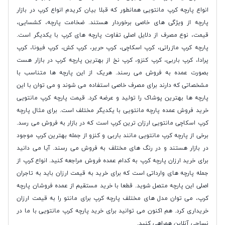
انواع پارچه کرپ مانتویی همانطور که قبلا بیان کریدم انواع کرپ در بازار
پارچه از ویژگی های خاصی برخوردار هستند. ضخامت پارچه، کشسایی،
قیمت، نوع مصرف از دلایل اصلی تفاوت پارچه های کرپ با یکدیگر است.
پارچه کرپ مازراتی، کرپ اسکاچی، کرپ حریر، کرپ کش، کرپ فیونا، کرپ
پرادا، کرپ باربی، کرپ کنزو، کرپ نخ از بهترین پارچه کرپ در بازار هست
بصورت عمده به فروش می رسند. هریک از این پارچه ها متناسب با
مشخصاتی که دارند برای مصرف خاصی استفاده می شوند و می توان با این
پارچه ها بهترین پوشاک را تولید و عرضه کرد. قیمت پارچه کرپ مانتویی
خرید فروش عمده پارچه مانتویی با یکدیگر مختلف است. برای مثال پارچه
کرپ اسکاچی مانتویی ارزان ترین کرپ است که در بازار به فروش می رسد.
برخی از پارچه کرپ مانتویی مانند باربی و کنزو از جمله بهترین کرپ موجود
در بازار هستند و در رنگ های مختلف به فروش می رسند. آیا می دانید
برای خرید ارزان پارچه کرپ به کدام عمده فروش مراجعه کنید. انواع کرپ از
جمله پارچه های وارداتی است که برای خرید به قیمت ارزان باید به تاجران
اصلی این پارچه متصل شوید. قطعا با خرید مستقیم از عمده فروشان پارچه
کرپ، می توان مدل های مختلف پارچه کرپ برای مانتو را به قیمت ارزان
خریداری کرد. هم اکنون می توانید برای خرید پارچه کرپ مانتویی با ما در
نساجی آنلاین همراهی کنید.