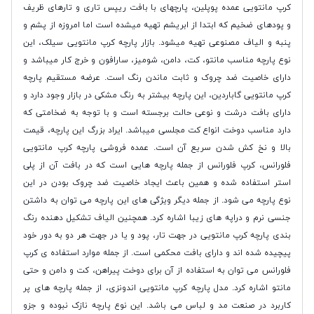
کرپ مانتویی عمده پوپلین، پارچهای با بافت ریپس تاری و تارهای ظریف
و پودهای ضخیم که ابتدا از ابریشم تهیه میشده است اما امروزه از پشم و
پنبه و الیاف مصنوعی تهیه میشود. بازار پارچه کرپ مانتویی سیلک، این
نوع پارچه مناسب مانتو، کت، دامن، شومیز، سارافون و خرج کار میباشد و
دارای خاصیت ضد چروک و ثابت ماندن رنگ است. عرضه مستقیم پارچه
کرپ مانتویی گاباردین، این پارچه بیشتر به رنگ مشکی در بازار وجود دارد و
دارای بافت درشت و نوعی حالت برجسته است و با توجه به ضخامتی که
دارد مناسب دوخت انواع کت مجلسی میباشد. ایراد بزرگ این پارچه، قیمت
بالا و نخ کش شدن سریع آن است. عمده فروشی پارچه کرپ مانتویی
فلورانس، کرپ فلورانس از جمله پارچه هایی است که در بافت آن از پلی
استر استفاده شده و همین باعث ایجاد خاصیت ضد چروک بودن در این
نوع پارچه می شود. از جمله دیگر ویژگی های این پارچه می توان به داشتن
جنسی نرم و دراپه های زیبا اشاره کرد. همچنین الیاف تشکیل دهنده رنگ
بندی پارچه کرپ مانتویی در جهت تار، پود و یا در جهت هر دو به دور خود
پیچیده شده اند و دارای بافت محکمی است. از جمله موارد استفاده ی کرپ
فلورانس می توان به استفاده از آن برای دوخت پیراهن، کت و دامن و حتی
مانتو اشاره کرد. مدل پارچه کرپ مانتویی اندونزی، از جمله پارچه های پر
کاربرد در صنعت مد و لباس می باشد. این نوع پارچه نازک نبوده و جزو