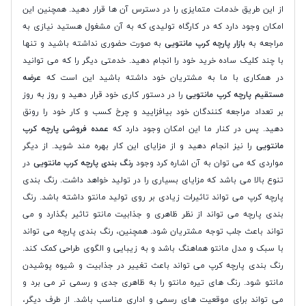
از این طریق خدمات متمایزی را در دسترس آن ها قرار دهید. همچنین این
امکان وجود دارد که در کارگاه تولیدی که به آن مشغول هستید نیازی به
مراجعه به
بازار پارچه کرپ مانتویی
به صورت حضوری نداشته باشید و تنها
با چند کلیک ساده خرید خود را انجام دهید. خدمتی دیگر را که می توانید
در همکاری با ما به مشتریان خود داشته باشید این است که
عرضه
مستقیم پارچه کرپ مانتویی
را در دستور کاری خود قرار دهید و روز به روز
بر تعداد مراجعه کنندگان خود بیافزایید و چرخ کسب و کار خود را رونق
دهید. پس در کنار ما این امکان وجود دارد که
عمده فروشی پارچه کرپ
مانتویی
را نیز انجام دهید و از مزایای این کار بهره مند شوید. از دیگر
مواردی که می توان به آن اشاره کرد وجود
رنگ بندی پارچه کرپ مانتویی
در
تنوع بالا می باشد که مزایای بسیاری را در تولید خواهد داشت. رنگ بندی
پارچه کرپ می تواند تاثیرات زیادی بر روی تولید مانتو داشته باشد. رنگ
بندی پارچه می تواند از نظر ظاهری و جذابیت مانتو تاثیر بگذارد و می
تواند باعث جلب توجه مشتریان شود. همچنین، رنگ بندی پارچه می تواند
با سبک و مدل مانتو هماهنگ باشد و به زیبایی و الگوی طراحی کمک کند.
رنگ بندی پارچه کرپ می تواند باعث تغییر در جذابیت و شیوه پوشیدن
مانتو شود. رنگ های تیره مانتو را به ظاهری جدی و رسمی تر می برد و
می تواند برای موقعیت های رسمی و اداری مناسب باشد. از طرف دیگر،