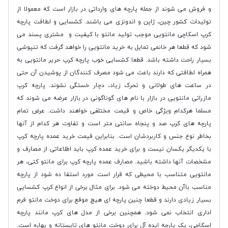
و فروش می شوند از جمله پارچه های وارداتی در بازار است که معمولا از
تولیدات کشور چین، ژاپن و اندونزی می باشند. کشسایی و لطافت پارچه
کرپ اسکاچی مانتویی موجب تولید مانتو با کیفیت و مشتری پسند می
شود که قطعا هر خانمی تمایل به خرید مانتویی را خواهد گرفت که تنپوشی
بسیار راحت داشته باشد. قطعا کشسایی خوب پارچه کرپ حریر مانتویی به
همراه لطافتی که دارند باعث می شود مصرف کنندگان از پوشیدن آن حتی
در ساعت های طولانی و تحرک زیاد، دچار خستگی نشوند. پارچه کرپ
مازراتی مانتویی در بازار با نام های گوناگونی در بازار عرضه می شوند که
مسلما هرکدام ویژگی خاص و قیمت مختلفی خواهند داشت. عرض تمام
پارچه های کرپ صد و پنجاه سانتی متر است و تفاوت هر کدام از آنها
بخاطر نوع جنس و کاربردشان است. بنابراین قیمت خرید عمده پارچه کرپ
با یکدیگر یکسان نیست و برای خرید عمده کرپ باید اطلاعاتی از مصارف و
مشخصات آنها داشته باشید. مصارف عمده پارچه کرپ برای مانتو کتی، هر
مانتویی متناسب با محیطی که قرار است مورد استفا ده شود از پارچه
مناسب باآن محیط دوخته می شود. برای مثال برخی از انواع کرپ کشسایی
بسیار زیادی دارند و قطعا چنین پارچه ای هیچ موقع برای دوخت مانتو فرم
اداری انتخاب نمی شود. همچنین برخی از مدل های کرپ مانند پارچه
اسکاچی، یک پارچه ایده آل برای دوخت مانتو های تابستانه و بهاره است.