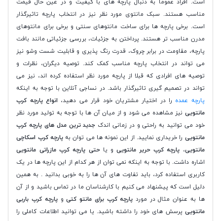
است. افراد عموما به دنبال پارچه های با کیفیت و در عین حال قیمت
مناسب هستند. سبک مانتوی مورد نظر نیز در انتخاب پارچه تاثیرگذار
است. برخی پارچه ها برای ساخت مانتوهای سنتی و برخی برای مانتوهای
مدرن مناسب تر هستند. پرداختن به جزئیات، بررسی جزئیاتی مانند بافت
پارچه، مقاومت در برابر چروک، قدرت رنگ پذیری و قابلیت شست وشو نیز
می تواند در انتخاب پارچه مناسب کمک کند. توصیه دیگران، نظرات و
توصیه های افرادی که قبلا از پارچه مورد نظر استفاده کرده اند، نیز می
تواند در تصمیم گیری تاثیرگذار باشد. در نساجی آنلاین با توجه به اینکه
پارچه عمده
را در اختیار مشتریان خود قرار می دهید،
انواع پارچه کرپ
مانتویی
نیز مشاهده می شود و از میان آن ها با توجه به تولید مورد نظر
خود می توانید به راحتی و در زمانی اندک
جدید ترین مدل های پارچه کرپ
مانتویی
را خریداری نمایید. از این نمونه ها می توان به
پارچه کرپ اسکاچی
مانتویی
،
پارچه کرپ حریر مانتویی
و یا
حتی پارچه کرپ مازراتی مانتویی
اشاره داشت. با توجه به اینکه نمی توان از هر کدام از این پارچه ها در یک
کاربری استفاده کرد، باید تفاوت های آن ها را به خوبی بدانید . به همین
دلیل است که پیشنهاد می کنیم با کارشناسان ما در تماس باشید و از آن
ها به عنوان مثال در مورد
پارچه کرپ برای مانتو کتی
و
پارچه کرپ باربی
مانتویی
پرسش های خود را داشته باشید. یا می توانید اطلاعات کاملی را