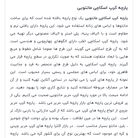
پارچه کرپ اسکاچی مانتویی
پارچه کرپ اسکاچی مانتویی
یک نوع پارچه بافته شده است که برای ساخت
مانتوها و لباس های زنانه استفاده می شود. این پارچه دارای بافتی نرم و
مقاوم است و با الیاف پنبه، پلی استر و الیاف مصنوعی دیگر تهیه می
شود. پارچه کرپ اسکاچی اغلب دارای الگوهای چهارچوبی و هندسی است
که به آن طرح اسکاچی می گویند. این طرح ها عموما شامل خطوط و مربع
هایی با ابعاد متفاوت هستند که به صورت تکراری در سطح پارچه قرار می
گیرند. پارچه کرپ اسکاچی به دلیل طرح های منحصر به فرد و جذابیت
ظاهری خود، برای لباس های مجلسی و رسمی بسیار محبوب است. این
نمونه از پارچه های کرپ را می توانید در نساجی آنلاین تهیه کنید و از آن
ها در مصارف مربوطه استفاده کنید و نتایج کاری خود را بهبود دهید. در
ادامه مبحث بالا در مورد پارچه کرپ حریر مانتویی صحبت می کنیم. یکی از
پر فروش ترین پارچه های بازار پارچه کرپ حریر می باشد . پارچه کرپ حریر
جزوی از انواع پارچه های کرپ می باشد که از کرپ مازراتی یا باربی نازک تر
است . این پارچه ها در عین لطافت ، سبک بوده و برای دوخت انواع شومیز
، بلیز، مانتو بسیار مناسب است . در بازار اکثرا پارچه های کرپ حریر چینی
و کره ای موجود است که بهترین نوع آن برای کشور کره می باشد. پارچه