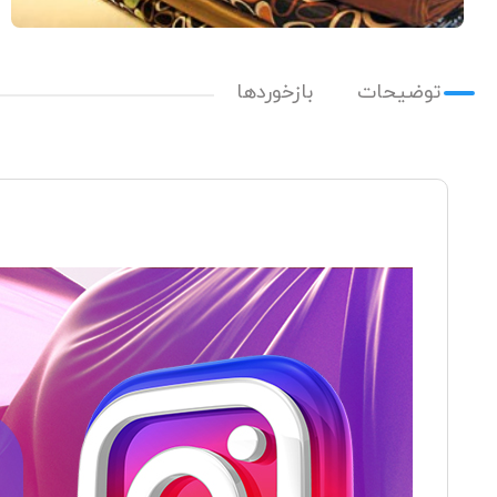
توضیحات
بازخوردها