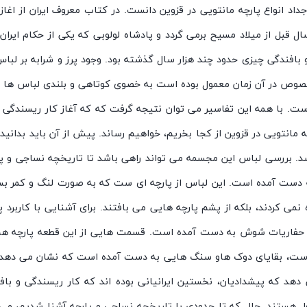
 اجداد انواع پارچه مانتویی در قزوین دانست. در کتاب معروف ایران از ا
 قبل از میلاد مسیح برمی گردد و پادشاه لولوبی که یکی از حکام ایران
بافندگی چیزی حدود چند هزار سال گذشته بود. وجود پرز و شرابه بر لبا
صوص در آن زمان معمول بوده است به خصوی کوتاهی و بلندی لباس ها ر
ست. با همه این تفاسیر می توان نتیجه گرفت که که آغاز کار ریسندگی و 
 مانتویی در قزوین از کجا بخریم، خواهیم رساند. پیش از آن باید بدان
 بررسی لباس این مجسمه می تواند راهی باشد تا تاریخچه نساجی و پارچه 
 دست آمده است. این لباس از پارچه ای ست که به صورت لنگ و کمر ب
می کردند، بلکه از پشم پارچه هایی می بافتند. برای آشنایی با کاربرد پ
در حفاریات شوش به دست آمده است. قسمت هایی از این قطعه پارچه هم اکن
ی ست، بقایای دوک هاو سنگ هایی به دست آمده است که نشان می دهد ر
دهد که پیشدادیان، نخستین ایرانیانی بوده اند که کار ریسندگی و ب
ل هستند. حال که تا حدودی با تاریخچه نساجی و پارچه آشنا شدیم، می تو