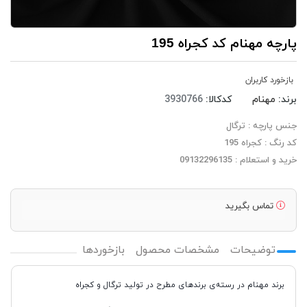
پارچه مهنام کد کجراه 195
بازخورد کاربران
برند:
مهنام
کدکالا:
جنس پارچه : ترگال
کد رنگ : کجراه 195
خرید و استعلام : 09132296135
تماس بگیرید
توضیحات
مشخصات محصول
بازخوردها
برند مهنام در رسته‌ی برندهای مطرح در تولید ترگال و کجراه