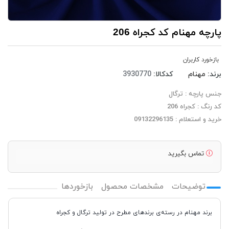
پارچه مهنام کد کجراه 206
بازخورد کاربران
برند:
مهنام
کدکالا:
جنس پارچه : ترگال
کد رنگ : کجراه 206
خرید و استعلام : 09132296135
تماس بگیرید
توضیحات
مشخصات محصول
بازخوردها
برند مهنام در رسته‌ی برندهای مطرح در تولید ترگال و کجراه