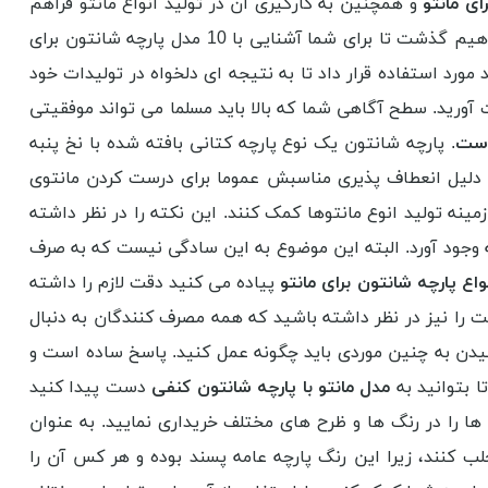
ای مانتو
و همچنین به کارگیری آن در تولید انواع مانتو فراهم
را برای شما خواهیم داشت تمرکز خود را روی این موضوع خواهیم گذشت تا برای شما آشنایی با 10 مدل پارچه شانتون برای
 مورد استفاده قرار داد تا به نتیجه ای دلخواه در تولیدات خود
ت آورید. سطح آگاهی شما که بالا باید مسلما می تواند موفقیتی
است
. پارچه شانتون یک نوع پارچه کتانی بافته شده با نخ پنبه
ه دلیل انعطاف پذیری مناسبش عموما برای درست کردن مانتوی
 زمینه تولید انوع مانتوها کمک کنند. این نکته را در نظر داشته
 به وجود آورد. البته این موضوع به این سادگی نیست که به صرف
واع پارچه شانتون برای مانتو
پیاده می کنید دقت لازم را داشته
ت را نیز در نظر داشته باشید که همه مصرف کنندگان به دنبال
رسیدن به چنین موردی باید چگونه عمل کنید. پاسخ ساده است و
ا بتوانید به
مدل مانتو با پارچه شانتون کنفی
دست پیدا کنید
ن ها را در رنگ ها و ظرح های مختلف خریداری نمایید. به عنوان
جلب کنند، زیرا این رنگ پارچه عامه پسند بوده و هر کس آن را