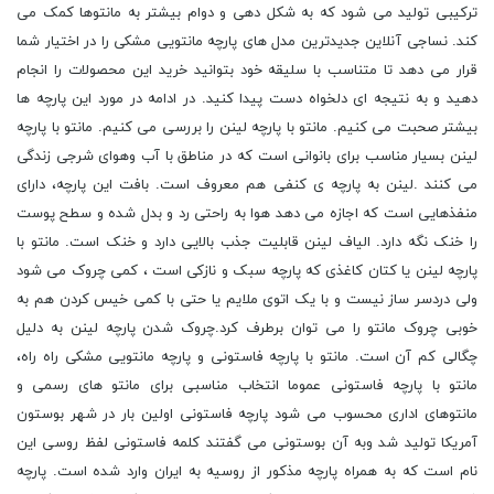
ترکیبی تولید می شود که به شکل دهی و دوام بیشتر به مانتوها کمک می
کند. نساجی آنلاین جدیدترین مدل های پارچه مانتویی مشکی را در اختیار شما
قرار می دهد تا متناسب با سلیقه خود بتوانید خرید این محصولات را انجام
دهید و به نتیجه ای دلخواه دست پیدا کنید. در ادامه در مورد این پارچه ها
بیشتر صحبت می کنیم. مانتو با پارچه لینن را بررسی می کنیم. مانتو با پارچه
لینن بسیار مناسب برای بانوانی است که در مناطق با آب وهوای شرجی زندگی
می کنند .لینن به پارچه ی کنفی هم معروف است. بافت این پارچه، دارای
منفذهایی است که اجازه می دهد هوا به راحتی رد و بدل شده و سطح پوست
را خنک نگه دارد. الیاف لینن قابلیت جذب بالایی دارد و خنک است. مانتو با
پارچه لینن یا کتان کاغذی که پارچه سبک و نازکی است ، کمی چروک می شود
ولی دردسر ساز نیست و با یک اتوی ملایم یا حتی با کمی خیس کردن هم به
خوبی چروک مانتو را می توان برطرف کرد.چروک شدن پارچه لینن به دلیل
چگالی کم آن است. مانتو با پارچه فاستونی و پارچه مانتویی مشکی راه راه،
مانتو با پارچه فاستونی عموما انتخاب مناسبی برای مانتو های رسمی و
مانتوهای اداری محسوب می شود پارچه فاستونی اولین بار در شهر بوستون
آمریکا تولید شد وبه آن بوستونی می گفتند کلمه فاستونی لفظ روسی این
نام است که به همراه پارچه مذکور از روسیه به ایران وارد شده است. پارچه