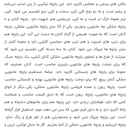
مکان های رسمی و مجالس کاربرد دارد. این پارچه ترکیبی از پلی استر، ابریشم
و پشم است و به دو نوع کلی کرپ سخت و کرپ نرم تقسیم می شود. کرپ
نرم عموما نازک تر است و به کرپ ابریشمی هم شهرت دارد. پارچه کتان و با
پارچه مشکی چه مانتویی بدوزیم. یکی از 10 مدل پارچه مانتویی مشکی، پارچه
کتان است که به صورت طبیعی از گیاه کتان به دست می آید. این پارچه هم
برای تیپ های اسپرت و هم تیپ های مجلسی کارایی دارد و عموما کمتر از
سایر پارچه ها چروک می شود. کتان به سه دسته کلی تقسیم می شود که
عبارتند از طرح ها و تصاویر پارچه مانتویی مشکی کتان کشی، یک پارچه سبک
که برای دوخت پارچه های مانتویی پاییزی مناسب است. کتان ضخیم، که
عموما برای پارچه های زمستانی کاربرد دارد. عرضه مستقیم پارچه مانتویی
مشکی کتان پیچ، که برای دوخت پارچه های مانتویی بهاره و تابستانی مناسب
است. پارچه ریون و عمده فروشی پارچه مانتویی مشکی، یکی دیگر از انواع
پارچه های مانتویی، پارچه ریون است که به دلیل قیمت مناسب و ضخامت
کمی که دارد، طرفداران زیادی دارد. این پارچه هم برای مانتوهای دخترانه و هم
زنانه کاربرد دارد و به دلیل فرم خوبی که بدن می دهد، مورد استقبال قرار گرفته
است. این پارچه چروک نمی شود و محدودیتی هم از نظر طرح و رنگ ندارد.
پارچه ابریشم و پارچه مانتویی مشکی از کجا بخریم. اگر به دنبال لوکس ترین و