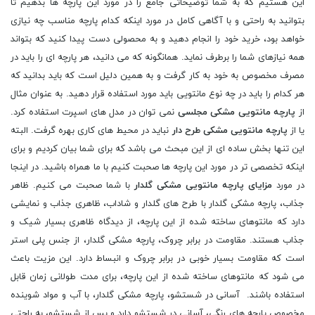
این هستیم که به شما توضیحاتی جامع را در مورد این پارچه ها بدهیم تا
بتوانید به راحتی و با آگاهی کامل در مورد اینکه کدام پارچه مناسب چه نیازی
خواهد بود، خرید خود را انجام دهید و به محصولی دست پیدا کنید که بتواند
همه نیازهای شما را برطرف نماید. همانگونه که می دانید، هر پارچه ای را باید در
مصرف مخصوص به خود به کار گرفت و به همین دلیل است که باید بدانید که
هر کدام را باید در چه نوع مانتویی باید مورد استفاده قرار دهید. به عنوان مثال
از
پارچه مانتویی مشکی مجلسی
نمی توان در مدل های اسپرت استفاده کرد.
یا از
پارچه مانتویی مشکی طرح دار
نباید در محیط های کاری بهره گرفت. البته
این تنها بخش ساده ای از این مبحث می باشد که برای شما بیان کردیم و برای
اینکه تخصصی تر در مورد این پارچه ها صحبت کنیم با ما همراه باشید. در اینجا
در مورد
مزایای پارچه مانتویی مشکی گلدار
با شما صحبت می کنیم. ظاهر
جذاب، پارچه مشکی گلدار با طرح های گلدار و شاداب، ظاهری جذاب و نمایشی
دارد که مانتوهای ساخته شده از این پارچه، از دیدگاه ظاهری بسیار شیک و
جذاب هستند. مقاومت در برابر چروک، پارچه مشکی گلدار، از جنس پلی استر
است که مقاومت بسیار خوبی در برابر چروک و انبساط دارد. این مزیت باعث
می شود که مانتوهای ساخته شده از این پارچه، برای مدت طولانی زمان قابل
استفاده باشند. آسانی در شستشو، پارچه مشکی گلدار، با آب و مواد شوینده
مخصوص پارچه های رنگی، آسانی در شستشو دارد و پس از شستشو، به راحتی