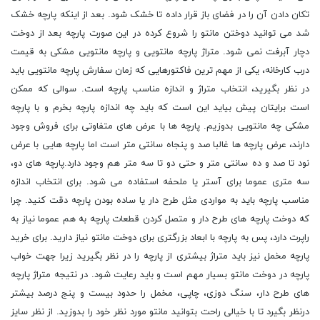
تکان دادن آن را در فضای باز قرار داده تا خشک شود. بعد از اینکه پارچه خشک
شد می توانید دوختن مانتو را شروع کرده در این صورت پارچه بعد از دوخت
دچار آبرفت نمی شود. متراژ پارچه مانتویی و پارچه مانتویی مشکی به قیمت
درب کارخانه، یکی از مهم ترین فاکتورهایی که زمان سفارش پارچه مانتویی باید
در نظر بگیرید، انتخاب متراژ و اندازه مناسب پارچه است. سوالی که ممکن
است برایتان پیش بیاید این است که باید چه اندازه پارچه بخرم و با پارچه
مشکی چه مانتویی بدوزیم. پارچه ها با عرض های متفاوتی برای فروش وجود
دارند، عرض پارچه ها غالبا صد و پنجاه سانتی متر است اما پارچه هایی با عرض
نود تا صد و ده سانتی متر و حتی دو تا سه متر هم وجود دارد.پارچه های دو،
سه متری عموما برای آستر یا ملحفه استفاده می شود. برای انتخاب اندازه
مناسب پارچه باید به مواردی مثل طرح دار یا ساده بودن پارچه دقت کنید. چرا
که دوخت پارچه های طرح دار و متصل کردن قطعات پارچه به هم عموما نیاز به
راپرت دارد، پس به پارچه با ابعاد بزرگتری برای دوخت مانتو نیاز دارید. برای خرید
پارچه مخمل نیز باید متراژ بیشتری از پارچه را در نظر بگیرید زیرا جهت خواب
پارچه در دوخت مانتو بسیار مهم است و باید رعایت شود. در نتیجه متراژ پارچه
های طرح دار، سنگ دوزی، چاپی، مخمل را حدود بیست و پنج درصد بیشتر
درنظر بگیرد تا با خیالی راحت بتوانید مانتو مورد نظر خود را بدوزید. از نظر سایز