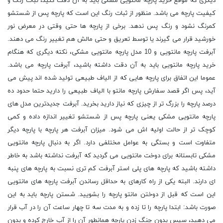
دیگری که موقع خرید پارچه مانتویی مشکی باید به آن دقت کنید، ثبات رنگ و
کیفیت پارچه می باشد. منظور از ثبات رنگ این است که پارچه پس از شستشو
کمرنگ نشود و رنگ پس ندهد. برخی از پارچه ها حتی وقتی در معرض نور
خورشید قرار می گیرند یا توسط تعریق و حتی مالش هم تغییر رنگ می دهند.
آبرفت پارچه مانتویی و 10 مدل پارچه مانتویی مشکی، نکته دیگری که هنگام
خرید پارچه مانتویی باید به آن دقت داشته باشید، آبرفت پارچه می باشد.
عموما این اتفاق برای پارچه هایی که از الیاف طبیعی تولید شده اند پیش می
آید، پس اگر قصد سفارش پارچه مانتو با الیاف طبیعی را دارید حتما حدود ده
درصد پارچه را بزرگ تر از چیزی که نیاز دارید بخرید. آبرفت جدیدترین مدل های
پارچه مانتویی مشکی یعنی پارچه پس از شستشو تغییر اندازه داده و کمی
کوچک تر از حالت اولیه اش می شود. میزان آبرفت هر پارچه با پارچه دیگر
متفاوت است و بستگی به عوامل مختلفی دارد. اگر به دنبال پارچه مانتویی
مشکی تابستانه برای دوخت مانتویی می گردید که آبرفت نداشته باشد به خاطر
داشته باشید که پارچه های پلی استر آبرفت کم تری نسبت به پارچه های پنبه
ای دارند. البته یکی از راه کارهای به حداقل رساندن آبرفت پارچه های مانتویی
این است که قبل از دوختن مانتو پارچه را بشویید. شستن پارچه باید به این
صورت باشد: ابتدا پارچه را تا زده و به مدت سه تا چهار ساعت آن را در آب قرار
می دهید، سپس بدون چنگ زدن پارچه همانطور آن را از آب خارج کرده و بدون