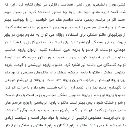
کشی بودن ، لطیفی، زبری، نخی، ضخامت ، نازکی می توان اشاره کرد . این که
شما قصد دارید مانتو مورد نظر را به چه منظور استفاده کنید نیز بسیار مهم
است اگر در مراسم رسمی مانند مراسم عقد می خواهید آن را بپوشید بهتر
است از پارچه های مجلسی لطیف، براق وتزیین شده برای مانتو استفاده کنید.
از ویژگیهای مانتو مشکی برای استفاده روزانه می توان به مقاوم بودن در برابر
چروک وراحتی وسادگی آن اشاره کرد.برای ایجاد یک استایل کژوال و یا شرکت در
مهمانی دوستانه از مانتو با پارچه جین استفاده کنید. ازانواع پارچه مناسب
مانتو می توان به پارچه کرپ ، ریون ، فیونا، دیور،ساتن ، چرم که مورد توجه
تولید کنندگان می باشند نیز اشاره کرد. مانتو با پارچه ابریشمی و قیمت پارچه
مانتویی مشکی، مانتو با پارچه ابریشم بیشتر برای مانتوهای مجلسی کاربرد دارد
زیرا پارچه ابریشم از مرغوب ¬ترین پارچه ¬ها است. پارچه¬ ی ابریشم طبیعی
به نگهداری زیادی نیاز دارد. نباید آن را با آب شست وشو داد و با حرارت اتو کرد.
مانتو با پارچه ابریشم و پارچه مانتویی مشکی مجلسی، بهتر است با بخار شست
و شو و خشک شود ، پس بهتر است مانتو با پارچه ابریشمی را برای مراسم های
خاص خریداری کنید. ابریشم رنگ¬ پذیری بسیار خوب و طیف رنگی گسترده¬
ای دارد.ابریشم مصنوعی ترکیبی از ابریشم با مواد دیگر است و شباهت زیادی
به ابریشم طبیعی دارد. مانتو با پارچه کتان و پارچه مانتویی مشکی طرح دار،