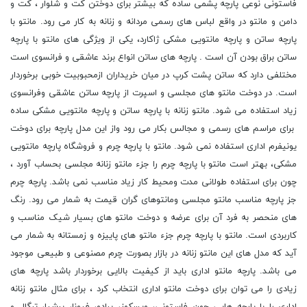
فاستونی نوعی پارچه پشمی ساده که بیشتر برای دوختن کت و شلوار ، کت و
دامن و مانتو در واقع لباس های رسمی مردانه و زنانه به کار می رود. مانتو با
پارچه ساتن و پارچه مانتویی مشکی ژاکارد، یکی از ویژگی های مانتو با پارچه
ساتن براق بودن آن است . پارچه های ساتن انواع برند عاشقی و فرانسوی است
مختلفی دارد که ساتن پشت کرپ در میان خریداران ازمحبوبیت خوبی برخوردار
است. در دوخت مانتو های مجلسی و اسپرت از پارچه ساتن عاشقی وفرانسوی
زیاد استفاده می شود. مانتو زنانه با پارچه ساتن و پارچه مانتویی مشکی ساده
برای مراسم های رسمی و مجالس بکار می رود واز این مدل پارچه برای دوخت
یونیفرم اداری استفاده نمی شود. مانتو با پارچه چرم و فروشگاه پارچه مانتویی
مشکی، بهتر است مانتو با پارچه چرم را جزء مانتو زنانه مجلسی بحساب آورد ،
چون برای استفاده طولانی مدت ومحیط کار زیاد مناسب نمی باشد. پارچه چرم
جز پارچه مناسب مانتو مجلسی ومانتوهای گران قیمت به شمار می رود. رنگ
های منحصر به فرد آن برای عرضه و دوخت مانتو های بسیار شیک مناسب و
کاربردی است. مانتو با پارچه چرم جزء مانتو های پاییزه و زمستانه به شمار می
آید که مدل های این مانتو زنانه در بازار بصورت چرم مصنوعی و طبیعی موجود
می باشد. پارچه مانتو اداری باید از کیفیت بالایی برخوردار باشد پارچه های
زیادی را می توان برای دوخت مانتو اداری انتخاب کرد ، برای مثال مانتو زنانه
اداری را با پارچه هایی چون فاستونی، ویسکوز، پرادو، فیونا، پرشیا، ترگال و