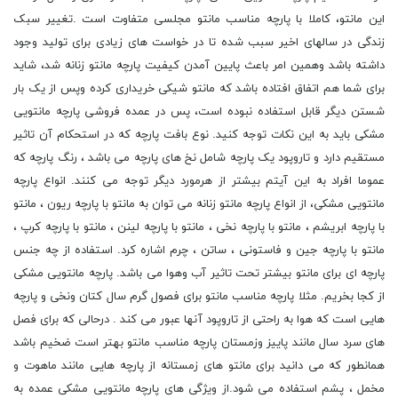
این مانتو، کاملا با پارچه مناسب مانتو مجلسی متفاوت است .تغییر سبک
زندگی در سالهای اخیر سبب شده تا در خواست های زیادی برای تولید وجود
داشته باشد وهمین امر باعث پایین آمدن کیفیت پارچه مانتو زنانه شد، شاید
برای شما هم اتفاق افتاده باشد که مانتو شیکی خریداری کرده وپس از یک بار
شستن دیگر قابل استفاده نبوده است، پس در عمده فروشی پارچه مانتویی
مشکی باید به این نکات توجه کنید. نوع بافت پارچه که در استحکام آن تاثیر
مستقیم دارد و تاروپود یک پارچه شامل نخ های پارچه می باشد ، رنگ پارچه که
عموما افراد به این آیتم بیشتر از هرمورد دیگر توجه می کنند. انواع پارچه
مانتویی مشکی، از انواع پارچه مانتو زنانه می توان به مانتو با پارچه ریون ، مانتو
با پارچه ابریشم ، مانتو با پارچه نخی ، مانتو با پارچه لینن ، مانتو با پارچه کرپ ،
مانتو با پارچه جین و فاستونی ، ساتن ، چرم اشاره کرد. استفاده از چه جنس
پارچه ای برای مانتو بیشتر تحت تاثیر آب وهوا می باشد. پارچه مانتویی مشکی
از کجا بخریم. مثلا پارچه مناسب مانتو برای فصول گرم سال کتان ونخی و پارچه
هایی است که هوا به راحتی از تاروپود آنها عبور می کند . درحالی که برای فصل
های سرد سال مانند پاییز وزمستان پارچه مناسب مانتو بهتر است ضخیم باشد
همانطور که می دانید برای مانتو های زمستانه از پارچه هایی مانند ماهوت و
مخمل ، پشم استفاده می شود.از ویژگی های پارچه مانتویی مشکی عمده به