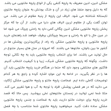
مشکی لنین، لنین معروف به پارچه کنفی یکی از انواع پارچه مانتویی می باشد.
که به دلیل وجود منفذ های زیاد در آن و خنک بودنش به عنوان پارچه مانتوی
تابستانه شناخته می شود. الیاف این پارچه از پنبه مقاوم تر می باشد. می
توان گفت یکی از مقاوم ترین الیاف های دنیا می باشد. از آن جا که مرکز
پخش پارچه مانتویی مشکی لنین چگالی کمی دارد به راحتی چروک می شود اما
در عین حال با اتو به راحتی و سریعا چروکش برطرف خواهد شد.راهنمای خرید
پارچه مانتویی و پارچه مانتویی مشکی راه راه، از پرکاربردترین پوشش ها در
کشور ما بین بانوان، مانتوها می باشند. که امروزه در مدل های بسیار متنوع در
حال تولید می باشند. اما برای انتخاب پارچه مانتویی باید به چه نکاتی توجه
داشت. چگونه که پارچه مانتویی مشکی شیک، زیبا و با کیفیت انتخاب کنیم.
فاکتور های مختلفی وجود دارد که حتما در هنگام خرید پارچه مانتویی باید آن
ها را در نظر بگیرید. در ادامه به این موارد اشاره کرده و راجع به هر کدام
توضیحات کاملی داده ایم. ضخامت پارچه مانتو و پارچه مانتویی مشکی ژاکارد،
می دانید که در هر فصلی پوشش افراد با توجه به آب و هوا تغییر می کند.
مثلا شما نمی توانید در زمستان مانتوهای نخی بپوشید. پس حالا که قصد
خرید پارچه برای دوخت مانتو دارید، باید به ضخامت و جنس پارچه مانتویی
مشکی ساده دقت کنید. میخواهید پارچه مانتوی شما متناسب با چه فصل