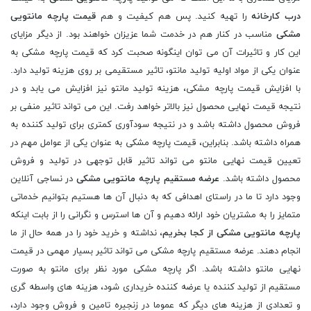
درب کارخانه
را تهیه کنید. پس هم کیفیت و هم
قیمت پارچه مانتویی
مشکی
مناسب در کنار هم در خدمت شما عزیزان خواهند بود. از دیگر مزایای
این کار و تاثیرات آن می توان اینگونه صحبت کرد که قیمت پارچه مشکی به
عنوان یکی از مواد اولیه تولید مانتو، تاثیر مستقیمی بر روی هزینه تولید دارد.
با افزایش قیمت پارچه مشکی، هزینه تولید مانتو نیز افزایش می یابد و در
نتیجه قیمت نهایی محصول نیز بالاتر خواهد رفت. این می تواند تاثیر منفی بر
فروش محصول داشته باشد و در نتیجه سودآوری کمتری برای تولید کننده به
همراه داشته باشد. بنابراین، قیمت پارچه مشکی به عنوان یکی از عوامل مهم در
تعیین قیمت نهایی مانتو می تواند تاثیر قابل توجهی در تولید و فروش
محصول داشته باشد.
عرضه مستقیم پارچه مانتویی مشکی
در نساجی آنلاین
وجود دارد تا ما در راستای اهدافی که به دنبال آن ها هستیم بتوانیم خدماتی
متمایز را به مشتریان خود ارائه دهیم و آن ها استرس و نگرانی را از بابت اینکه
پارچه مانتویی مشکی از کجا بخریم
، نداشته و خرید خود را در همه حال از ما
انجام دهند. عرضه مستقیم پارچه مشکی می تواند تاثیر بسیار مهمی در قیمت
نهایی مانتو داشته باشد. اگر پارچه مشکی مورد نظر برای مانتو به صورت
مستقیم از تولید کننده یا عرضه کننده خریداری شود، هزینه های واسطه گری
و تعدادی از هزینه های دیگر که عموما در زنجیره تامین و فروش وجود دارد،