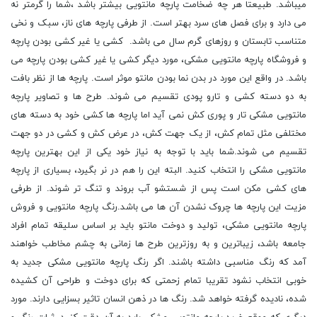
میباشد. طبیعتا هر چه ضخامت پارچه مانتویی بیشتر باشد ،شما را گرمتر نه
می دارد و برای فصل های سرد بهتر است. از طرفی پارچه های ناز، سبک و نخی
متناسب تابستان و روزهای گرم سال می باشد. کشی یا غیر کشی بودن پارچه
و فروشگاه پارچه مانتویی مشکی، مورد دیگر کشی یا غیر کشی بودن پارچه می
باشد. در واقع این مورد در بدن نما بودن مانتو موثر است. پارچه ها از نظر بافت
به دو دسته کشی و تارو پودی تقسیم می شوند. طرح ها و تصاویر پارچه
مانتویی مشکی تار و پوری کش نمی آید اما پارچه ها کشی خود به دسته های
مختلفی مثل تمام کش، از یک جهت کش، در عرض کش و کشی در دو جهت
تقسیم می شوند.شما باید با توجه به نیاز خود یکی از این بهترین پارچه
مانتویی مشکی را انتخاب کنید. البته این را هم در نر بگیرد، بسیاری از پارچه
های کشی مکن است پس از شستشو آب بروند و تنگ تر شوند. از طرفی
مزیت این پارچه ها چروک نشدن آن ها می باشد.رنگ پارچه مانتویی و فروش
پارچه مانتویی مشکی، تولید و دوخت مانتو باید بر اساس سلیقه تمام افراد
جامعه باشد، زیباترین و به روزترین طرح ها زمانی به چشم مخاطب خواهند
آمد که رنگ مناسبی داشته باشند. اگر رنگ پارچه مانتویی مشکی جدید به
خوبی انتخاب نشود تقریبا تمام زحمتی که برای دوخت و طراحی آن کشیده
شده، نادیده گرفته خواهد شد. رنگ ها در ذهن انسان تاثیر بسزایی دارند. مورد