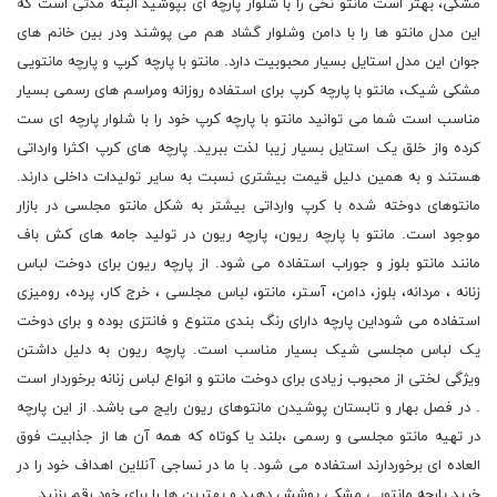
مشکی، بهتر است مانتو نخی را با شلوار پارچه ای بپوشید البته مدتی است که
این مدل مانتو ها را با دامن وشلوار گشاد هم می پوشند ودر بین خانم های
جوان این مدل استایل بسیار محبوبیت دارد. مانتو با پارچه کرپ و پارچه مانتویی
مشکی شیک، مانتو با پارچه کرپ برای استفاده روزانه ومراسم های رسمی بسیار
مناسب است شما می توانید مانتو با پارچه کرپ خود را با شلوار پارچه ای ست
کرده واز خلق یک استایل بسیار زیبا لذت ببرید. پارچه های کرپ اکثرا وارداتی
هستند و به همین دلیل قیمت بیشتری نسبت به سایر تولیدات داخلی دارند.
مانتوهای دوخته شده با کرپ وارداتی بیشتر به شکل مانتو مجلسی در بازار
موجود است. مانتو با پارچه ریون، پارچه ریون در تولید جامه های کش باف
مانند مانتو بلوز و جوراب استفاده می شود. از پارچه ریون برای دوخت لباس
زنانه ، مردانه، بلوز، دامن، آستر، مانتو، لباس مجلسی ، خرج کار، پرده، رومیزی
استفاده می شوداین پارچه دارای رنگ بندی متنوع و فانتزی بوده و برای دوخت
یک لباس مجلسی شیک بسیار مناسب است. پارچه ریون به دلیل داشتن
ویژگی لختی از محبوب زیادی برای دوخت مانتو و انواع لباس زنانه برخوردار است
. در فصل بهار و تابستان پوشیدن مانتوهای ریون رایج می باشد. از این پارچه
در تهیه مانتو مجلسی و رسمی ،بلند یا کوتاه که همه آن ها از جذابیت فوق
العاده ای برخوردارند استفاده می شود. با ما در نساجی آنلاین اهداف خود را در
خرید پارچه مانتویی مشکی پوشش دهید و بهترین ها را برای خود رقم بزنید.