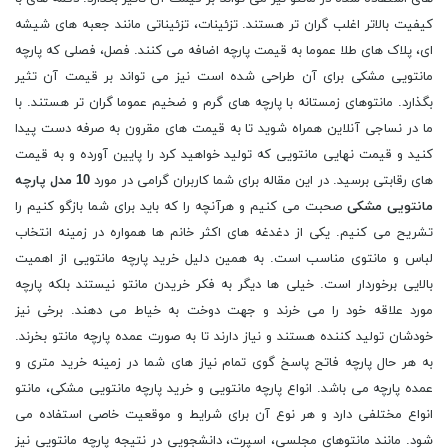
کیفیت بالاتر اغلب گران تر هستند. تزئینات، تزئیناتی مانند جعبه های شیشه
ای، پلاک های طلا عموما به قیمت پارچه اضافه می کنند. فصل، فصلی که پارچه
مانتویی مشکی برای آن طراحی شده است نیز می تواند بر قیمت آن تثیر
بگذارد. مانتوهای زمستانه با پارچه های گرم و ضخیم عموما گران تر هستند. با
ما در نساجی آنلاین همراه شوید تا به قیمت های مقرون به صرفه دست پیدا
کنید و قیمت نهایی مانتویی که تولید خواهید کرد را پایین آورده و به قیمت
های رقابتی برسید. در این مقاله برای شما کاربران گرامی در مورد
10 مدل پارچه
مانتویی مشکی
صحبت می کنیم و هرآنچه را که باید برای شما بازگو کنیم را
تشریح می کنیم. یکی از دغدغه های اکثر خانم ها همواره در زمینه انتخاب
لباس و مانتوی مناسب است. به همین دلیل خرید پارچه مانتویی از اهمیت
بالایی برخوردار است. خیلی ها دیگر به فکر خریدن مانتو نیستند بلکه پارچه
مورد علاقه خود را می خرند و جهت دوخت به خیاط می دهند. برخی نیز
خودشان تولید کننده هستند و نیاز دارند تا به صورت عمده پارچه مانتو بخرند.
به هر حال پارچه فاتح پاسخ گوی تمام نیاز های شما در زمینه خرید متری و
عمده پارچه می باشد. انواع پارچه مانتویی و خرید پارچه مانتویی مشکی، مانتو
انواع مختلفی دارد و هر نوع آن برای شرایط و موقعیت خاصی استفاده می
شود. مانند مانتوهای مجلسی، اسپرت، دانشجویی در نتیجه پارچه مانتویی نیز