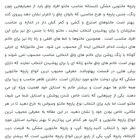
پارچه مانتویی مشکی تابستانه مناسب مانتو افراد چاق باید از معیارهایی چون
رنگ، جنس پارچه و طرح مناسبی که بانوان چاق را لاغرتر نشان دهد پیروی کند
.بهتر است مانتوهای استرچ و کشی و کمر کش دار در اندازه ی مناسب
سایزشان را برای پوشیدن انتخاب نمایند ، مانتو زنانه با جنس نخ نیز برای این
افراد مناسب است . همچنین مانتوها با خط های افقی و راه راه نیز برای خانم
های درشت اندام انتخابی ایده آل محسوب می شود. مدل مانتوزنانه ی خیلی
کوتاه با رنگ روشن برای خانم های چاق انتخابی مناسب محسوب نمی شوند و
بهتر است خانم های چاق مانتو زنانه ای را برای پوشیدن انتخاب نمایند که دارای
برش هایی در قسمت پهلوباشد. معرفی محبوب ترین انواع پارچه مانتویی
مشکی که برای دوخت مانتو مورد نیازتان است. داشتن ظاهر مناسب و زیبا برای
همه خانم ها مهم است و بیشتر خانم به استایل خود اهمیت ویژه ای می
دهند. یکی از چیزهایی که باعث خاص شدن پوشش و استایل شما می شود،
مانتو است اما باید برای انتخاب نوع پارچه مانتو وسواس به خرج دهید تا در هر
مکانی، خاص بودن خود را نشان دهید. در این مقاله به معرفی محبوب ترین
انواع پارچه مانتویی و کاربرد هر کدام می پردازیم تا بهتر بتوانید استایل مورد
نظر خود را انتخاب کنید.پارچه کرپ و پارچه مانتویی مشکی به قیمت درب
کارخانه، پارچه کرپ یکی از رایج ترین انواع پارچه مانتویی است که بیشتر برای