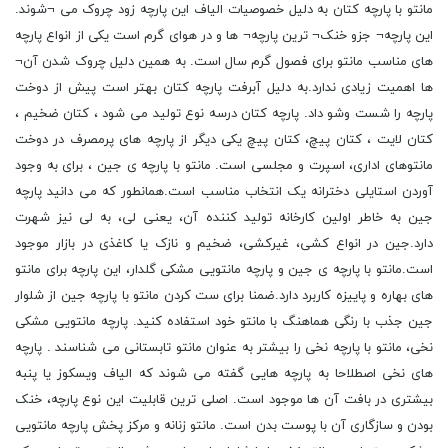
مانتو با پارچه کتان به دلیل خصوصیات الیاف این پارچه زود چروک می ¬شوند.
این پارچه¬ جزو خنک¬ ترین پارچه¬ ها و در هوای گرم است یکی از انواع پارچه
های مناسب مانتو برای فصول گرم سال است. به همین دلیل چروک شدن آن¬
ها اهمیت زیادی ندارد.به دلیل آبرفت پارچه کتان بهتر است پیش از دوخت
پارچه را شست وشو داد. پارچه کتان درسه نوع تولید می شود ، کتان ضخیم ،
کتان لایت ، کتان پیچ، کتان پیچ یکی دیگر از پارچه های پرمصرف در دوخت
مانتوهای اداری، اسپرت و مجلسی است. مانتو با پارچه ی جین ، برای به وجود
آوردن استایلی دخترانه یک انتخاب مناسب است.همانطور که می دانید پارچه
جین به خاطر اولین کارخانه تولید کننده آن، یعنی لی، به لی نیز شهرت
دارد.جین در انواع کشی، غیرکشی، ضخیم و نازک یا کاغذی در بازار موجود
است.مانتو با پارچه ی جین و پارچه مانتویی مشکی گلدار، این پارچه برای مانتو
های بهاره و پاییزه کاربرد دارد.ضمنا برای ست کردن مانتو با پارچه جین از شلوار
جین جذب با رنگی هماهنگ با مانتو خود استفاده کنید. پارچه مانتویی مشکی
نخی، مانتو با پارچه نخی را بیشتر به عنوان مانتو تابستانی می شناسند . پارچه
های نخی اصطلاحا به پارچه هایی گفته می شوند که الیاف ویسکوز یا پنبه
بیشتری در بافت آن ها موجود است. اصلی ترین قابلیت این نوع پارچه، خنک
بودن و سازگاری آن با پوست بدن است. مانتو زنانه و مرکز پخش پارچه مانتویی