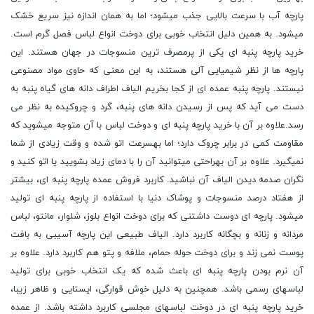
پارچه آب با سرعت بالایی جذب میشود؛ اما به همان اندازه نیز سریع خشک
میشود. به همین دلیل انتخاب خوبی برای دوخت انواع لباس فصل گرم است.
خرید پارچه پنبه ای یکی از پرمصرف ترین منسوجات در جهان هستند. این
پارچه ها از نظر شیمیایی آلی هستند، به این معنی که حاوی مواد مصنوعی
نیستند. پارچه پنبه عمده ای از کجا بخریم الیاف اطراف دانه های گیاه پنبه به
دست می آید که پس از رسیدن دانه های پنبه، گرد و چروکیده به نظر می
رسد.علاوه بر آن با خرید پارچه پنبه ای و دوخت لباس با آن متوجه میشوید که
مقاومت کمی در برابر چروک دارد؛ اما بهسرعت اتو شده و وقت زیادی از شما
نمیگیرد. علاوه بر آن بهراحتی میتوانید آن را با دمای زیاد بشویید یا اتو کنید و
نگران صدمه دیدن الیاف آن نباشید. کاربرد فروش عمده پارچه پنبه ای، بیشتر
از هفتاد درصد منسوجات و پوشاک دنیا با استفاده از پارچه پنبه ای تولید
میشود. پارچه ای دوست داشتنی که برای دوخت انواع بلوز، شلوار، مانتو، لباس
مردانه و زنانه و بچگانه کاربرد دارد. الیاف طبیعی این پارچه آسیبی به بافت
پوست نمی زند و برای دوخت حوله حمام، ملافه و پتو هم کاربرد دارد. علاوه بر
آن نرم بودن پارچه پنبه ای باعث شده که یک انتخاب خوبی برای تولید
لباسهای رسمی باشد. همچنین به دلیل خوش قوارگی، ایستایی و ظاهر زیبا،
خرید پارچه پنبه ای در دوخت لباسهای مجلسی کاربرد داشته باشد. از عمده