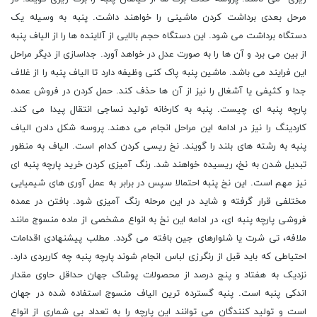
مرحل بعدی برداشت کردن ماشینی را خواهند داشت. پنبه به وسیله یک
دستگاه برداشت می شود. این دستگاه حجم بالایی از آلاینده ها را از الیاف پنبه
از بین می برد و آن ها را به صورت عدل در خواهد آورد. جداسازی از دیگر مراحل
این فرایند می باشد. ماشین پنبه پاک کنی وظیفه دارد تا الیاف پنبه را از غلاف
جدا و کثیفی یا آشغال را نیز از آن ها حذف کند. حمل کردن در فروش عمده
پارچه پنبه ای چیست. پنبه به کارخانه تولید نساجی انتقال پیدا می کند.
کاردینگ را نیز در ادامه این مراحل انجام می دهند. پروسه شکل دادن الیاف
پنبه به رشته های بلند را گویند. نخ ریسی کردن کدام است. الیاف به منظور
تبدیل شدن به نخ، ریسیده خواهند شد. رنگ آمیزی کردن خرید پارچه پنبه ای
نیز مهم است. این نخ پنبه احتمالا سپس در برابر به عمل آوری های شیمیایی
مختلفی قرار گرفته و شاید در این مرحله رنگ آمیزی شود. بافتن در عمده
فروشی پارچه پنبه ای، در ادامه این نخ به انواع مشخصی از ماده منسوج مانند
ملافه، تی شرت یا شلوارهای جین بافته می گردد. مطلب پیشنهادی اقدامات
احتیاطی که باید قبل از رنگرزی لباس انجام شوند پارچه پنبه چه کاربردی دارد.
نزدیک به هفتاد و پنج درصد از محصولات پوشاک جهان حداقل حاوی مقدار
اندکی پنبه است. پنبه گسترده ترین الیاف منسوج استفاده شده در جهان
است و تولید کنندگان می توانند این پارچه را به تعداد بی شماری از انواع