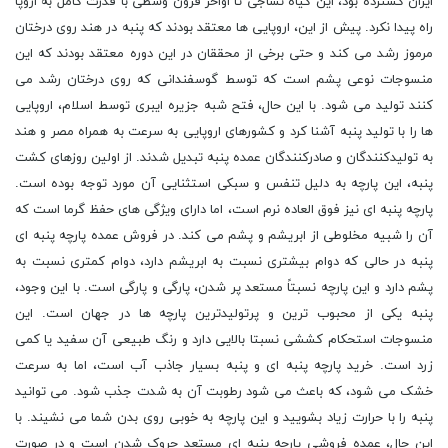
ایران گسترده بود، این گیاه نساجی تا اواخر قرون وسطی با قدرت کامل به اروپا
راه پیدا نکرد. پیش از این، اروپایی ها معتقد بودند که پنبه در هند روی درختان
مرموز رشد می کند و حتی برخی از محققان در این دوره معتقد بودند که این
منسوجات نوعی پشم است که توسط گوسفندانی که روی درختان رشد می
کنند تولید می شود. با این حال، فتح شبه جزیره ایبری توسط اسلام، اروپایی
ها را با تولید پنبه آشنا کرد و کشورهای اروپایی به سرعت به همراه مصر و هند
به تولیدکنندگان و صادرکنندگان عمده پنبه تبدیل شدند. از اولین روزهای کشت
پنبه، این پارچه به دلیل تنفس و سبکی استثنایی آن مورد توجه بوده است.
پارچه پنبه ای نیز فوق العاده نرم است، اما دارای ویژگی های حفظ گرما است که
آن را شبیه مخلوطی از ابریشم و پشم می کند. در فروش عمده پارچه پنبه ای
پنبه در حالی که دوام بیشتری نسبت به ابریشم دارد، دوام کمتری نسبت به
پشم دارد و این پارچه نسبتاً مستعد پر شدن، پارگی و پارگی است. با این وجود،
پنبه یکی از محبوب ترین و پرتولیدترین پارچه ها در جهان است. این
منسوجات استحکام کششی نسبتا بالایی دارد و رنگ طبیعی آن سفید یا کمی
زرد است. خرید پارچه پنبه ای و پنبه بسیار جاذب آب است، اما به سرعت
خشک می شود، که باعث می شود رطوبت آن به شدت جذب شود. می توانید
پنبه را با حرارت زیاد بشویید و این پارچه به خوبی روی بدن شما می نشیند. با
این حال، عمده فروشی پارچه پنبه ای مستعد چروک شدن است و در صورت