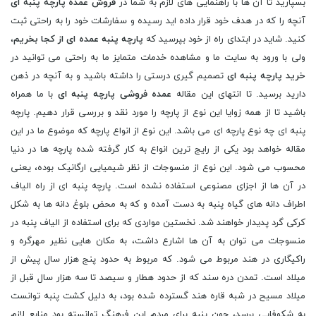
بسپارید تا آن ها با راهنمایی های لازم به شما در
فروش عمده پارچه پنبه ای
آنچه را که در هدف خود قرار داده اید رسیده و سفارشات خود را به راحتی ثبت
کنید. شاید در ابتدای راه از خود بپرسید که
پارچه پنبه عمده ای از کجا بخریم
،
ولی با ورود به سایت ما و مشاهده خدمات متمایز ما به راحتی می توانید در
خرید پارچه پنبه ای
تصمیم گیری درستی را داشته باشید و به آنچه در ذهن
دارید برسید. تا انتهای این مقاله
عمده فروشی پارچه پنبه ای
با ما همراه
باشید تا از همه زوایا این نوع از پارچه را مورد نقد و بررسی قرار دهیم. پارچه
پنبه ای چه نوع پارچه ای می باشد. این نوع از انواع پارچه که موضوع ما در این
مقاله خواهد بود یکی از رایج ترین انواع به کار گرفته شده پارچه ها در دنیا
محسوب می شود. این نوع از منسوجات از نظر شیمیایی ارگانیک بوده، یعنی
در آن ها از اجزای مصنوعی استفاده نشده است. پارچه پنبه ای از راه الیاف
اطراف دانه های گیاه پنبه به دست آمده و که به محض بلوغ دانه ها به شکل
کرکی گرد پدیدار خواهند شد. نخستین مواردی که برای استفاده از الیاف پنبه در
منسوجات می توان به آن ها اشارع داشت، به مکان هایی نظیر مهرگره و
راکیگاری در هند مربوط می شود. که مربوط به حدود پنج هزار سال پیش از
میلاد است. تمدن دره سند که از حدود هطار و سیصد تا سه هزار سال قبل از
میلاد مسیح در شبه قاره هند گسترده شده بود، به دلیل کشت پنبه توانست
به شکوفایی برسد، چون پنبه برای مردم این فرهنگ توانسته بود منابع لازم