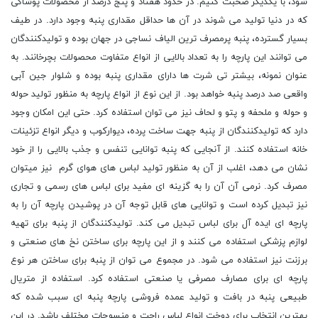
شود، با یکدیگر صحبت کنیم. در حدود هفتاد و پنج درصد از محصولات پوشاکی
که در دنیا تولید می شوند در آن ها حداقل مقداری پنبه وجود دارد. در طیف
بسیار گسترده، پنبه پرمصرف ترین الیاف نساجی در جهان بوده و تولیدکنندگان
می توانند این پارچه را به تعداد بالایی از انواع متفاوت محصولات بچرخانند. به
عنوان نمونه، بیشتر تی شرت ها دارای مقداری پنبه بوده و شلوار جین آبی
واقعی صد درصد پنبه خواهد بود. از این نوع از انواع پارچه به منظور تولید حوله
و حوله و ملحفه و پتو و لحاف نیز می توان استفاده کرد. حتی این امکان وجود
دارد که تولیدکنندگان از پنبه جهت ساخت پرده، دیوارکوب و دیگر انواع تزئینات
خانه استفاده کنند. از آنجایی که پنبه توانایی تنفس و جذب بالایی را از خود
نشان می دهد، اغلب از آن به منظور تولید لباس های هوای گرم نیز میتوان
مصرف کرد. نرمی آن آن را به گزینه ای مفید برای لباس های رسمی و تجاری
نیز تبدیل کرده است و توانایی های قابل توجه آن در پوشیدن پارچه آن را به
پارچه ای ایده آل برای لباس تبدیل می کند. تولیدکنندگان از پنبه برای تهیه
لوازم پزشکی استفاده می کنند و از این پارچه برای ساختن نخ های صنعتی و
برزنت نیز استفاده می شود. در مجموع می توان از پنبه برای ساختن هر نوع
پارچه ای برای مصارف مصرفی یا صنعتی استفاده کرد. استفاده از متریال
طبیعی پنبه در بافت و تولید عمده فروشی پارچه پنبه ای سبب شده که
بهترین انتخاب برای دوخت انواع لباس راحت و منسوجات مختلف باشد. در این