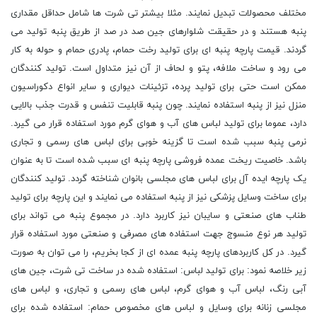
مختلف محصولات تبدیل نمایند. مثلا بیشتر تی شرت ها شامل حداقل مقداری
پنبه هستند و در حقیقت شلوارهای جین صد در صد از طریق پنبه تولید می
گردند. قیمت پارچه پنبه ای برای تولید رخت حمام، پادری حمام و حوله به کار
می رود و ساخت ملافه، پتو و لحاف از آن نیز متداول است. تولید کنندگان
ممکن است حتی برای تولید پرده، تزئینات دیواری و سایر انواع دکوراسیون
منزل نیز از پنبه استفاده نمایند. چون پنبه قابلیت تنفس و قدرت جذب بالایی
دارد، عموما برای تولید لباس های آب و هوای گرم مورد استفاده قرار می گیرد.
نرمی پنبه سبب شده است تا گزینه خوبی برای لباس های رسمی و تجاری
باشد. خاصیت ریخت عمده فروشی پارچه پنبه ای سبب شده است تا به عنوان
یک پارچه ایده آل برای لباس های مجلسی بانوان شناخته گردد. تولید کنندگان
برای ساخت وسایل پزشکی نیز از پنبه استفاده می نمایند و این پارچه برای تولید
طناب های صنعتی و سایبان نیز کاربرد دارد. در مجموع پنبه می تواند برای
تولید هر نوع منسوج جهت استفاده های مصرفی و صنعتی مورد استفاده قرار
گیرد. در کل کاربردهای پارچه پنبه عمده ای از کجا بخریم، را می توان به صورت
زیر خلاصه نمود: برای تولید لباس: استفاده شده در ساخت تی شرت، جین های
آبی رنگ، لباس آب و هوای گرم، لباس های رسمی و تجاری، و لباس های
مجلسی زنانه برای وسایل و لباس های مخصوص حمام: استفاده شده برای