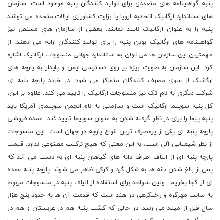
پنبه گواهینامه های متعددی برای تولید کنندگان پنبه موجود است. سازمان
های استاندارد ارگانیک اتحادیه اروپا یا وزارت کشاورزی ایالات متحده می توانند
پنبه را به عنوان ارگانیک تایید نمایند. بعضی از سازمان های مستقل نیز
گواهینامه های ارگانیک بودن پنبه را برای تولید کنندگان ارائه می دهند. از
مهمترین این سازمان ها می توان به استاندارد جهانی منسوجات ارگانیک اشاره
کرد. این سازمان به صورت ویژه بر روی دسترسی ایمن و پایدار به پارچه های
ارگانیک از سوی مصرف کنندگان متمرکز می شود. در خرید پارچه پنبه ای
شرکت دیگری به نام تک نیز منسوجات ارگانیک را تایید می کند. علاوه بر این،
کل پنبه سوپیما ارگانیک است و سازمانی به نام انجمن سوپیمای آمریکا باید
پنبه پیما را برای در نظر گرفته شدن به عنوان سوپیما تایید کند. عمده فروشی
پارچه پنبه ای یکی از پرمصرف ترین انواع پارچه در جهان است. این منسوجات
از نظر شیمیایی آلی است، به این معنی که هیچ ترکیب مصنوعی ندارد. قیمت
پارچه پنبه ای از الیاف اطراف دانه های گیاهان پنبه ای به دست می آید که
پس از بالغ شدن دانه ها به شکل گرد و کرکی ظاهر می شوند. پارچه پنبه عمده
ای از کجا بخریم. اولین شواهد برای استفاده از الیاف پنبه در منسوجات مربوط
به سایت مهرگره و راخیگرهی در هند است که قدمت آن ها به حدود پنج هزار
سال قبل از میلاد می رسد. در حالی که کشت پنبه هم در عربستان و هم در