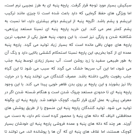
سبکیش بسیار مورد توجه قرار گرفت. پارچه پنبه ای به طرز عجیبی نرم است،
اما ویژگی های حفظ گرمایی که دارد باعث شده است تا چیزی مانند ترکیب
ابریشم و پشم باشد. اگرچه پنبه از ابریشم دوام بیشتری دارد، اما نسبت به
پشم کمتر عمر می کند. این خرید پارچه پنبه ای نسبتا مستعد پرزدهی،
شکافته شدن و پارگی نیز است. با این وجود، پنبه هنوز یکی از محبوب ترین
پارچه های جهان باقی مانده است که بسیار زیاد تولید می گردد. پارچه پنبه
عمده ای از کجا بخریم، این پارچه نسبتا استحکام کششی بالایی دارد و رنگ آن
به طور طبیعی سفید یا زرد روشن است. آب بسیار زیادی توسط پنبه جذب
می شود، اما این آب سریعا خشک می گردد که سبب می شود تا این گیاه
جذب رطوبت بالایی داشته باشد. مصرف کنندگان می توانند پنبه را در حرارت
بالا نیز بشورند و این پارچه بر روی بدن ظاهر خوبی پیدا می کند. با این وجود
پارچه پنبه ای تا حدودی مستعد چروک شدن است و هنگام شسته شدن اگر در
معرض پیش به عمل آوری قرار نگیرد، کوچک خواهد شد. پارچه پنبه ای چگونه
تولید می شود. تولید کنندگان پارچه پنبه این منسوج را از طریق پوشش های
محافظتی الیاف که دانه های پنبه را محصور کرده است نام دارد، به دست می
آورند. هر چند که دانه های پنبه و عمده فروشی پارچه پنبه ای خودشان بسیار
کوچک هستند، اما غلاف های پنبه ای که آن ها را پوشانده اند، می توانند تا