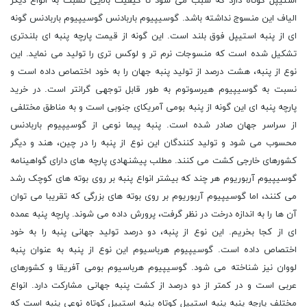
استیپل کوتاه دارد که سبب می شود تا کیفیت بالایی نسبت به انواع دیگر
الیاف این منسوج نداشته باشد. گوسیپیوم باربادنس گوسیپیوم باربادنس گونه
ای از پنبه استیپل فوق بلند است. این گونه از قیمت پارچه پنبه ای بلندتری
تشکیل شده است که منسوجات نرم تر و لوکس تری را تولید می نماید. این
نوع از پنبه، هشت درصد از تولید پنبه جهان را به خود اختصاص داده است و
نسبت به گوسیپیوم هیرسوتوم به طور قابل توجهی گرانتر است. در خرید
پارچه پنبه ای این گونه از پنبه بومی آمریکای جنوبی است و به مناطق مختلفی
از سراسر جهان صادر شده است. پنبه پیما نوعی از گوسیپیوم باربادنس
محسوب می شود و تولید کنندگان این نوع از پنبه را در چین، هند و دیگر
کشورهای خارجی کشت می کنند. مطلب پیشنهادی پارچه های دارای گواهینامه
گوسیپیوم آربوریوم هر چند که بیشتر انواع پنبه بر روی بوته های کوچک رشد
می کنند، اما گوسیپیوم آربوریوم بر روی بوته های بزرگی که تقریبا می توان
آن ها را به اندازه درخت در نظر گرفت، پرورش داده می شوند. پارچه پنبه عمده
ای از کجا بخریم. این نوع از پنبه، دو درصد تولید جهانی پنبه را به خود
اختصاص داده است. گوسیپیوم هرباسیوم این نوع از پنبه به عنوان پنبه
لووان نیز شناخته می شود. گوسیپیوم هرباسیوم بومی آفریقا و کشورهای
عربی است و در کمتر از دو درصد از کشت پنبه جهانی مشارکت دارد. انواع
مختلف پارچه پنبه پنبه استیپل کوتاه پنبه استیپل کوتاه نوعی پنبه است که