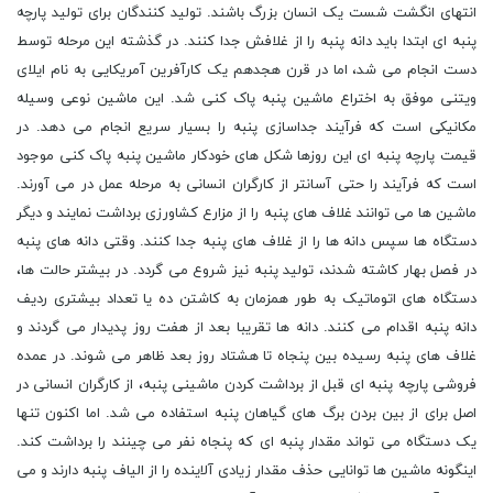
انتهای انگشت شست یک انسان بزرگ باشند. تولید کنندگان برای تولید پارچه
پنبه ای ابتدا باید دانه پنبه را از غلافش جدا کنند. در گذشته این مرحله توسط
دست انجام می شد، اما در قرن هجدهم یک کارآفرین آمریکایی به نام ایلای
ویتنی موفق به اختراع ماشین پنبه پاک کنی شد. این ماشین نوعی وسیله
مکانیکی است که فرآیند جداسازی پنبه را بسیار سریع انجام می دهد. در
قیمت پارچه پنبه ای این روزها شکل های خودکار ماشین پنبه پاک کنی موجود
است که فرآیند را حتی آسانتر از کارگران انسانی به مرحله عمل در می آورند.
ماشین ها می توانند غلاف های پنبه را از مزارع کشاورزی برداشت نمایند و دیگر
دستگاه ها سپس دانه ها را از غلاف های پنبه جدا کنند. وقتی دانه های پنبه
در فصل بهار کاشته شدند، تولید پنبه نیز شروع می گردد. در بیشتر حالت ها،
دستگاه های اتوماتیک به طور همزمان به کاشتن ده یا تعداد بیشتری ردیف
دانه پنبه اقدام می کنند. دانه ها تقریبا بعد از هفت روز پدیدار می گردند و
غلاف های پنبه رسیده بین پنجاه تا هشتاد روز بعد ظاهر می شوند.
در عمده
فروشی پارچه پنبه ای قبل از برداشت کردن ماشینی پنبه، از کارگران انسانی در
اصل برای از بین بردن برگ های گیاهان پنبه استفاده می شد. اما اکنون تنها
یک دستگاه می تواند مقدار پنبه ای که پنجاه نفر می چینند را برداشت کند.
اینگونه ماشین ها توانایی حذف مقدار زیادی آلاینده را از الیاف پنبه دارند و می