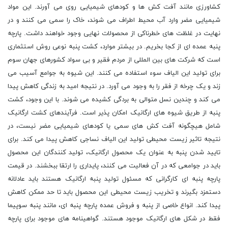
کشاورزی مانند آفت کش ها و کودهای شیمیایی روی می آورند. این مواد
شیمیایی مضر وارد آب محیط اطراف می شوند، خاک را سمی می کنند و در
نهایت در غلظت های خطرناکی از محصولات نهایی وجود خواهند داشت. پارچه
پنبه عمده ای از کجا بخریم. در بیشتر موارد، کشت پنبه نوعی روش استثماری
است که شرکت های بین المللی از مردم فقیر و بی سواد کشورهای جهان سوم
برای تولید این الیاف سوء استفاده می کنند. این شیوه به جوامع آسیب می
زند و یک چرخه از فقر را به وجود می آورد. در نتیجه امید به زندگی کاهش پیدا
می کند و چندین نسل متوالی به بردگی کشیده می شوند. با این وجود، کشت
پنبه از طریق شیوه های ارگانیک امکان پذیر است. فرآیندهای کشت ارگانیک
شامل هیچگونه آفت کش های سمی یا کودهای شیمیایی مضر نیست، در
نتیجه تاثیر زیست محیطی تولید این الیاف نساجی کاهش پیدا می کند. برای
تایید شدن پنبه به عنوان یک محصول ارگانیک، تولید کنندگان این محصول
باید در جوامعی که در آن فعالیت می کنند، پایداری را ارتقا ببخشند. در قیمت
پارچه پنبه ای کارگرانی که مسئول تولید پنبه ارگانیک هستند باید عادلانه
دستمزد بگیرند و تخریب زیست محیطی این محصول باید تا حد ممکن کاهش
پیدا کند. انواع خاصی از پنبه و فروش عمده پارچه پنبه ای، مانند پنبه سوپیما
فقط در شکل های ارگانیک موجود هستند. گواهینامه های موجود برای پارچه