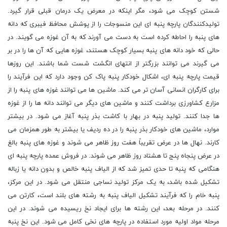
شستن کوچک می شود، مگر اینکه در معرض یک درمان قبلی قرار گیرد.
تولیدکنندگان پارچه پنبه ای این منسوجات را از پوشش محافظ فیبری که دانه
های پنبه را احاطه کرده است به دست می آورند که به آن غوزه می گویند. در
حالی که خود دانه های پنبه بسیار کوچک هستند، غوزه هایی که آن ها را در بر
می گیرند می توانند بزرگتر از انتهای انگشت شست شما باشند. این روزها
قیمت پارچه پنبه ای، اشکال خودکار پنبه پاک کن وجود دارد که این فرآیند را
برای کارگران انسانی آسان تر می کند. ماشین ها می توانند غوزه های پنبه را از
مزارع کشاورزی برداشت کنند و ماشین های دیگر می توانند دانه ها را از غوزه
ها جدا کنند. تولید پنبه در بهار با کاشت بذر پنبه آغاز می شود. در بیشتر
موارد، ماشین های خودکار بذر پنبه را در ده ردیف یا بیشتر به طور همزمان می
کارند. نهال ها در عرض تقریباً هفت روز ظاهر می شوند و غوزه های پنبه بالغ
در عرض پنجاه پنج تا هشتاد روز ظاهر می شوند. در فروش عمده پارچه پنبه ای
هنگامی که پنبه تا حدی تمیز شد که از الیاف پنبه خالص و بدون دانه یا زباله
تشکیل شده باشد، به یک مرکز تولید نساجی منتقل می شود. در این مرکز،
پنبه خام را که فرآیند تشکیل الیاف پنبه به رشته های بلند است، کارتن می
کنند. در مرحله بعد، این رشته ها برای ایجاد نخ ریسیده می شوند. در این
مرحله مواد اولیه مورد استفاده در پارچه های نخی کامل می شود. این نخ پنبه