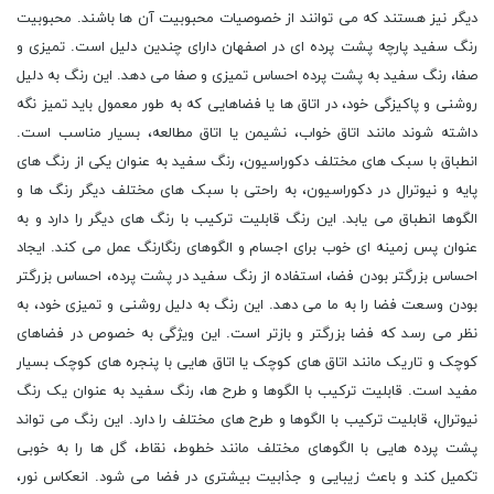
دیگر نیز هستند که می توانند از خصوصیات محبوبیت آن ها باشند. محبوبیت
رنگ سفید پارچه پشت پرده ای در اصفهان دارای چندین دلیل است. تمیزی و
صفا، رنگ سفید به پشت پرده احساس تمیزی و صفا می دهد. این رنگ به دلیل
روشنی و پاکیزگی خود، در اتاق ها یا فضاهایی که به طور معمول باید تمیز نگه
داشته شوند مانند اتاق خواب، نشیمن یا اتاق مطالعه، بسیار مناسب است.
انطباق با سبک های مختلف دکوراسیون، رنگ سفید به عنوان یکی از رنگ های
پایه و نیوترال در دکوراسیون، به راحتی با سبک های مختلف دیگر رنگ ها و
الگوها انطباق می یابد. این رنگ قابلیت ترکیب با رنگ های دیگر را دارد و به
عنوان پس زمینه ای خوب برای اجسام و الگوهای رنگارنگ عمل می کند. ایجاد
احساس بزرگتر بودن فضا، استفاده از رنگ سفید در پشت پرده، احساس بزرگتر
بودن وسعت فضا را به ما می دهد. این رنگ به دلیل روشنی و تمیزی خود، به
نظر می رسد که فضا بزرگتر و بازتر است. این ویژگی به خصوص در فضاهای
کوچک و تاریک مانند اتاق های کوچک یا اتاق هایی با پنجره های کوچک بسیار
مفید است. قابلیت ترکیب با الگوها و طرح ها، رنگ سفید به عنوان یک رنگ
نیوترال، قابلیت ترکیب با الگوها و طرح های مختلف را دارد. این رنگ می تواند
پشت پرده هایی با الگوهای مختلف مانند خطوط، نقاط، گل ها را به خوبی
تکمیل کند و باعث زیبایی و جذابیت بیشتری در فضا می شود. انعکاس نور،