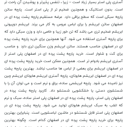
آستری پلی استر بسیار زیاد است – زیرا ، تنفس پذیرتر و پوشیدن آن راحت تر
است. بدون استاتیک و همچنین ضخیم تر از پلی استر است. پارچه ساتن
پارچه سبکی است که سطح براقی دارد. عرضه مستقیم پارچه پشت پرده ای در
اصفهان ساتن ابریشم را برای لباس عروس به کار می برند. ابریشم دوپیونی
ابریشم ضخیم تری می باشد که تن خور زیبا و خاصی دارد و وزن سبکی دارد که
برای پارچه آستری استفاده می شود. آنها همچنین برای خرید پارچه پشت پرده
ای در اصفهان مناسب هستند. ساتن ابریشم وزن سنگین تری دارد و مناسب
برای کت و شلوار است. خرید پارچه پشت پرده ای در اصفهان پلی استر از
آستری ابریشم بادوام تر است. همچنین ممکن است خرید پارچه پشت پرده ای
در اصفهان ابریشم برای بعضی از لباس ها مناسب نباشد. بهترین پارچه پشت
پرده ای در اصفهان ابریشم هابوتای، پارچه آستری ابریشم هابوتای ابریشم چین
نیز نامیده می شود. پارچه ابریشمی ساده، براق و نرم است و می توان آن را با
شستشوی دستی یا خشکشویی شستشو داد. کاربرد پارچه پشت پرده در
اصفهان پلی استر، پارچه پشت پرده ای در اصفهان پلی استر ساده، سبک و نرم
که اغلب به سبک ابریشم هابوتای تولید می شود. پارچه پشت پرده ای در
اصفهان پلی استر قابل شستشو در ماشین لباسشویی است. پنبابراین بهترین
پارچه برای خرید پارچه پشت پرده ای در اصفهان کدام است. چگونه بهترین