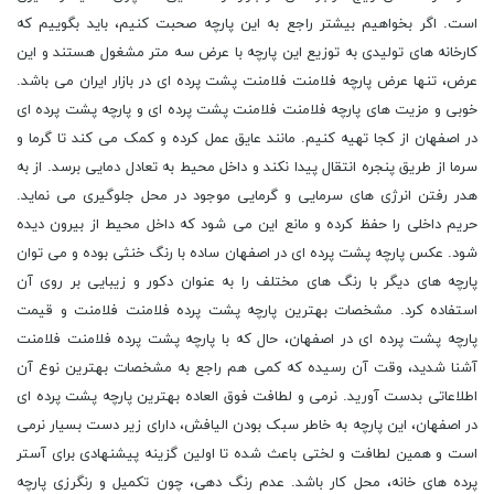
است. اگر بخواهیم بیشتر راجع به این پارچه صحبت کنیم، باید بگوییم که
کارخانه های تولیدی به توزیع این پارچه با عرض سه متر مشغول هستند و این
عرض، تنها عرض پارچه فلامنت فلامنت پشت پرده ای در بازار ایران می باشد.
خوبی و مزیت های پارچه فلامنت فلامنت پشت پرده ای و پارچه پشت پرده ای
در اصفهان از کجا تهیه کنیم. مانند عایق عمل کرده و کمک می کند تا گرما و
سرما از طریق پنجره انتقال پیدا نکند و داخل محیط به تعادل دمایی برسد. از به
هدر رفتن انرژی های سرمایی و گرمایی موجود در محل جلوگیری می نماید.
حریم داخلی را حفظ کرده و مانع این می شود که داخل محیط از بیرون دیده
شود. عکس پارچه پشت پرده ای در اصفهان ساده با رنگ خنثی بوده و می توان
پارچه های دیگر با رنگ های مختلف را به عنوان دکور و زیبایی بر روی آن
استفاده کرد. مشخصات بهترین پارچه پشت پرده فلامنت فلامنت و قیمت
پارچه پشت پرده ای در اصفهان، حال که با پارچه پشت پرده فلامنت فلامنت
آشنا شدید، وقت آن رسیده که کمی هم راجع به مشخصات بهترین نوع آن
اطلاعاتی بدست آورید. نرمی و لطافت فوق العاده بهترین پارچه پشت پرده ای
در اصفهان، این پارچه به خاطر سبک بودن الیافش، دارای زیر دست بسیار نرمی
است و همین لطافت و لختی باعث شده تا اولین گزینه پیشنهادی برای آستر
پرده های خانه، محل کار باشد. عدم رنگ دهی، چون تکمیل و رنگرزی پارچه