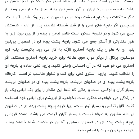
نیست . ممکن است نسبت به سایر مواد آستر ذکر شده در اینجا خشن تر
باشد، به خصوص مواد ارزان تر آن. همچنین پنبه مجلل به نظر نمی رسد. از
دیگر مشکلات خرید پارچه پشت پرده ای در اصفهان نخی چروک شدن آن است.
همچنین اگر پارچه های نخی را از قبل شسته نشوند، پس از اولین شستشو
جمع می شود و در نتیجه ممکن است ظاهر لباس و پرده را از بین ببرد، زیرا به
طور متفاوتی از آستر جمع می شود. پارچه پشت پرده ای در اصفهان پوپلین
پنبه ای به عنوان یک پارچه آستری نازک به کار می رود. باتیست پنبه ای،
موسلین، پرکال از دیگر موارد مورد علاقه برای خرید پارچه آستری هستند. اگر
آستری می خواهید که در آن احساس راحتی کنید، پارچه نخی ساده یا پارچه ای
را انتخاب کنید. پارچه آستری نخی برای کت و شلوار مناسب تر است. کارخانه
پارچه پشت پرده ای در اصفهان ابریشم، پارچه پشت پرده ای در اصفهان ابریشم
بسیار گران و لوکس است و زمانی که شما این مقدار را برای یک لباس یک بار
در زندگی می خواهید، ممکن است بخواهید از ابریشم برای لباس خود استفاده
کنید. قابل تنفس و بسیار نرم است، زیرا خرید پارچه پشت پرده ای در اصفهان
ابریشم مقرون به صرفه نیست و بسیار گران قیمت می باشد. عمده فروشی
پارچه پشت پرده ای در اصفهان نساجی آنلاین در خدمت شما خواهد بود تا
بتوانید بهترین خرید را انجام دهید.