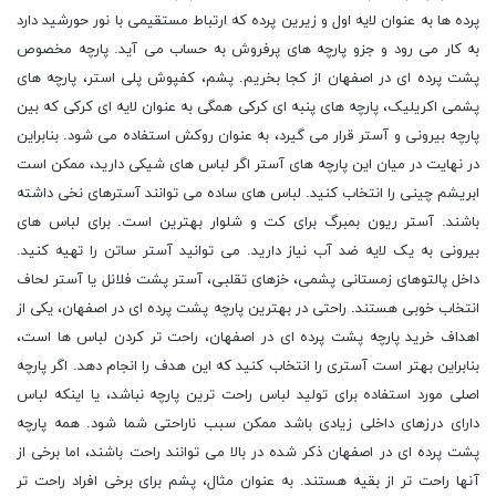
پرده ها به عنوان لایه اول و زیرین پرده که ارتباط مستقیمی با نور حورشید دارد
به کار می رود و جزو پارچه های پرفروش به حساب می آید. پارچه مخصوص
پشت پرده ای در اصفهان از کجا بخریم. پشم، کفپوش پلی استر، پارچه های
پشمی اکریلیک، پارچه های پنبه ای کرکی همگی به عنوان لایه ای کرکی که بین
پارچه بیرونی و آستر قرار می گیرد، به عنوان روکش استفاده می شود. بنابراین
در نهایت در میان این پارچه های آستر اگر لباس های شیکی دارید، ممکن است
ابریشم چینی را انتخاب کنید. لباس های ساده می توانند آسترهای نخی داشته
باشند. آستر ریون بمبرگ برای کت و شلوار بهترین است. برای لباس های
بیرونی به یک لایه ضد آب نیاز دارید. می توانید آستر ساتن را تهیه کنید.
داخل پالتوهای زمستانی پشمی، خزهای تقلبی، آستر پشت فلانل یا آستر لحاف
انتخاب خوبی هستند. راحتی در بهترین پارچه پشت پرده ای در اصفهان، یکی از
اهداف خرید پارچه پشت پرده ای در اصفهان، راحت تر کردن لباس ها است،
بنابراین بهتر است آستری را انتخاب کنید که این هدف را انجام دهد. اگر پارچه
اصلی مورد استفاده برای تولید لباس راحت ترین پارچه نباشد، یا اینکه لباس
دارای درزهای داخلی زیادی باشد ممکن سبب ناراحتی شما شود. همه پارچه
پشت پرده ای در اصفهان ذکر شده در بالا می توانند راحت باشند، اما برخی از
آنها راحت تر از بقیه هستند. به عنوان مثال، پشم برای برخی افراد راحت تر