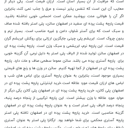
است که مراقبت از آن بسیار آسان است. ارزان قیمت است. یکی دیگر از
معایب آن این است که تنفس پذیر نیست و عرق را جذب نمی کند، بنابراین
اگر آن را طولانی مدت بپوشید ممکن است احساس خوبی نداشته باشید.
قیمت پارچه پشت پرده ای سفید در اصفهان ساتن، پلی استر بافته شده صاف
و سبک است که برای آستر شلوار، دامن و غیره مناسب است. بسیار نرم و
بدون چروک است. ابریشم پلی چینی جایگزین ارزانی برای روکش ابریشم گران
قیمت است. این پارچه نرم، ابریشمی و سبک وزن است. پارچه پشت پرده ای
در اصفهان ساتن تولید شده از الیاف پلی استر به دلیل نرمی آن گزینه خوبی
برای پارچه آستری پرده می باشد. ساتن عموما سطحی صاف و مات دارد. پارچه
پشت پرده ای در اصفهان از کجا تهیه کنیم. ساتن در وزن ها و رنج های قیمتی
بسیاری موجود است، بنابراین به عنوان پارچه آستری برای لباس های شب و
لباس های ارزان قیمت مورد علاقه است.خرید اینترنتی پارچه پشت پرده ای در
اصفهان پلی کاتن، خرید پارچه پشت پرده ای در اصفهان پلی کاتن یکی دیگر از
موارد مورد علاقه با وزن بیشتر است. این پارچه ترکیبی از پنجاه درصد پنبه،
پنجاه درصد الیاف پلی استر است و به عنوان پارچه پشت پرده ای در اصفهان
گزینه مناسبی است. خرید پارچه پشت پرده ای در اصفهان تافته پلی استر
پارچه آستری محکمی برای شما خواهد بود. ارگانزا پلی استر به عنوان آستری
شفاف برای پارچه های توری خوب است. عکس پارچه پشت پرده ای در اصفهان