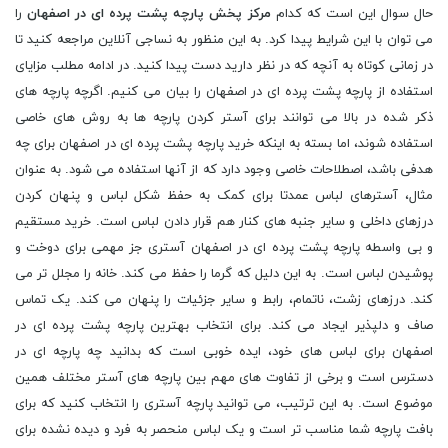
حال سوال این است که کدام
مرکز پخش پارچه پشت پرده ای در اصفهان
را
می توان با این شرایط پیدا کرد. به این منظور به نساجی آنلاین مراجعه کنید تا
در زمانی کوتاه به آنچه که در نظر دارید دست پیدا کنید. در ادامه مطلب مزایای
استفاده از پارچه پشت پرده ای در اصفهان را بیان می کنیم. اگرچه پارچه های
ذکر شده در بالا می توانند برای آستر کردن پارچه ها به روش های خاصی
استفاده شوند، اما بسته به اینکه خرید پارچه پشت پرده ای در اصفهان برای چه
هدفی باشد، اصطلاحات خاصی وجود دارد که از آنها استفاده می شود. به عنوان
مثال، آسترهای لباس عمدتا برای کمک به حفظ شکل لباس و پنهان کردن
درزهای داخلی و سایر جنبه های کنار هم قرار دادن لباس است. خرید مستقیم
و بی واسطه پارچه پشت پرده ای در اصفهان آستری جز مهمی برای دوخت و
پوشیدن لباس است. به این دلیل که گرما را حفظ می کند. خانه را مجلل تر می
کند. درزهای زشت، ناتمام، رابط و سایر جزئیات را پنهان می کند. یک تماس
صاف و دلپذیر ایجاد می کند. برای انتخاب بهترین پارچه پشت پرده ای در
اصفهان برای لباس های خود، ایده خوبی است که بدانید چه پارچه ای در
دسترس است و برخی از تفاوت های مهم بین پارچه های آستر مختلف همین
موضوع است. به این ترتیب، می توانید پارچه آستری را انتخاب کنید که برای
بافت پارچه شما مناسب تر است و یک لباس منحصر به فرد و دیده نشده برای