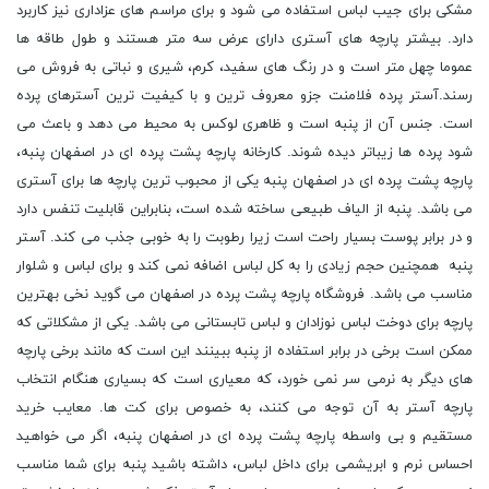
مشکی برای جیب لباس استفاده می شود و برای مراسم های عزاداری نیز کاربرد
دارد. بیشتر پارچه های آستری دارای عرض سه متر هستند و طول طاقه ها
عموما چهل متر است و در رنگ های سفید، کرم، شیری و نباتی به فروش می
رسند.آستر پرده فلامنت جزو معروف ترین و با کیفیت ترین آسترهای پرده
است. جنس آن از پنبه است و ظاهری لوکس به محیط می دهد و باعث می
شود پرده ها زیباتر دیده شوند. کارخانه پارچه پشت پرده ای در اصفهان پنبه،
پارچه پشت پرده ای در اصفهان پنبه یکی از محبوب ترین پارچه ها برای آستری
می باشد. پنبه از الیاف طبیعی ساخته شده است، بنابراین قابلیت تنفس دارد
و در برابر پوست بسیار راحت است زیرا رطوبت را به خوبی جذب می کند. آستر
پنبه همچنین حجم زیادی را به کل لباس اضافه نمی کند و برای لباس و شلوار
مناسب می باشد. فروشگاه پارچه پشت پرده در اصفهان می گوید نخی بهترین
پارچه برای دوخت لباس نوزادان و لباس تابستانی می باشد. یکی از مشکلاتی که
ممکن است برخی در برابر استفاده از پنبه ببینند این است که مانند برخی پارچه
های دیگر به نرمی سر نمی خورد، که معیاری است که بسیاری هنگام انتخاب
پارچه آستر به آن توجه می کنند، به خصوص برای کت ها. معایب خرید
مستقیم و بی واسطه پارچه پشت پرده ای در اصفهان پنبه، اگر می خواهید
احساس نرم و ابریشمی برای داخل لباس، داشته باشید پنبه برای شما مناسب