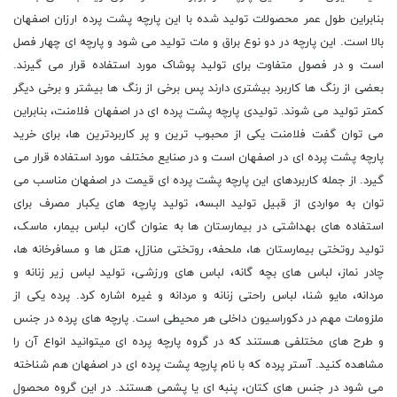
بنابراین طول عمر محصولات تولید شده با این پارچه پشت پرده ارزان اصفهان
بالا است. این پارچه در دو نوع براق و مات تولید می شود و پارچه ای چهار فصل
است و در فصول متفاوت برای تولید پوشاک مورد استفاده قرار می گیرند.
بعضی از رنگ ها کاربرد بیشتری دارند پس برخی از رنگ ها بیشتر و برخی دیگر
کمتر تولید می شوند. تولیدی پارچه پشت پرده ای در اصفهان فلامنت، بنابراین
می توان گفت فلامنت یکی از محبوب ترین و پر کاربردترین ها، برای خرید
پارچه پشت پرده ای در اصفهان است و در صنایع مختلف مورد استفاده قرار می
گیرد. از جمله کاربردهای این پارچه پشت پرده ای قیمت در اصفهان مناسب می
توان به مواردی از قبیل تولید البسه، تولید پارچه های یکبار مصرف برای
استفاده های بهداشتی در بیمارستان ها به عنوان گان، لباس بیمار، ماسک،
تولید روتختی بیمارستان ها، ملحفه، روتختی منازل، هتل ها و مسافرخانه ها،
چادر نماز، لباس های بچه گانه، لباس های ورزشی، تولید لباس زیر زنانه و
مردانه، مایو شنا، لباس راحتی زنانه و مردانه و غیره اشاره کرد. پرده یکی از
ملزومات مهم در دکوراسیون داخلی هر محیطی است. پارچه های پرده در جنس
و طرح های مختلفی هستند که در گروه پارچه پرده ای میتوانید انواع آن را
مشاهده کنید. آستر پرده که با نام پارچه پشت پرده ای در اصفهان هم شناخته
می شود در جنس های کتان، پنبه ای یا پشمی هستند. در این گروه محصول