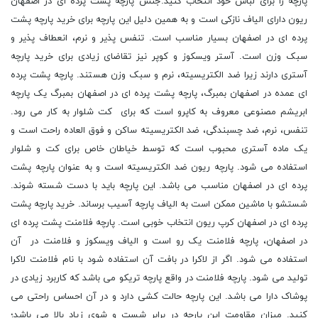
پارچه را برای لباس خود انتخاب کنید.جنس پارچه پشت پرده ای در اصفهان
ریون دارای الیاف نازکی است و به همین دلیل این پارچه برای خرید پارچه پشت
پرده ای در اصفهان بسیار مناسب است. تنفس پذیر و نرم، انعطاف پذیر و
سبک وزن است. آستر ویسکوز و کوپر نیز تقاضای زیادی برای خرید پارچه
آستری دارند زیرا ضد الکتریسیته، نرم و سبک وزن هستند. پارچه پشت پرده
ای عمده در اصفهان بمبرگ، پارچه پشت پرده ای در اصفهان بمبرگ یک پارچه
ابریشم مصنوعی معروف به کاپرو است که برای کت شلوار به کار می رود.
تنفس، نرم، ضد چسبندگی، ضد الکتریسیته ساکن و فوق العاده راحت است و
یک ماده آستری محبوب است که توسط خیاطان خاص برای کت و شلوار
استفاده می شود. پارچه ریون ضد الکتریسیته است و به عنوان پارچه پشت
پرده ای در اصفهان مناسب می باشد. این پارچه باید با دست شسته شوند.
شستشو با ماشین ممکن است به الیاف پارچه آسیب برساند. خرید پارچه پشت
پرده ای در اصفهان کرپ ریون انتخاب خوبی است. پارچه فلامنت پشت پرده ای
در اصفهان، پارچه فلامنت یک رو است و الیاف ویسکوز و فلامنت در آن
استفاده می شود. اگر از لاکرا در بافت آن استفاده شود با نام فلامنت لاکرا
تولید می شود. پارچه فلامنت در واقع پارچه تریکو می باشد که کاربرد زیادی در
پوشاک دارا می باشد. این پارچه حالت کشی دارد و در آن احساس راحتی می
کنید. میزان مقاومت این پارچه در برابر شست و شوی زیاد بالا می باشد؛