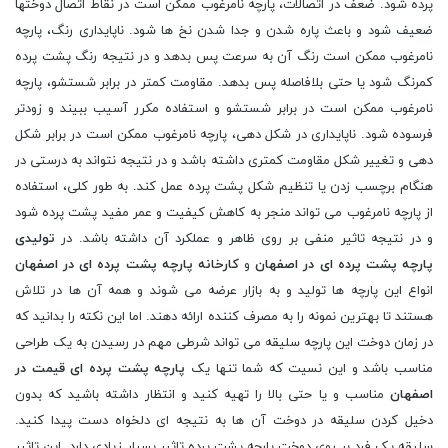
پرده شود. ضعف در اتصالات، پارچه نامرغوب ممکن است در نقاط اتصال دوختها
ضعیف شود و باعث پاره شدن و جدا شدن نخ ها شود. ناپایداری رنگ، پارچه
نامرغوب ممکن است رنگ آن به سرعت پس بدهد و در نتیجه رنگ پشت پرده
کمرنگ شود یا حتی بلافاصله پس بدهد. مقاومت کمتر در برابر شستشو، پارچه
نامرغوب ممکن است در برابر شستشو و استفاده مکرر آسیب ببیند و زودتر
فرسوده شود. ناپایداری در شکل دهی، پارچه نامرغوب ممکن است در برابر شکل
دهی و تغییر شکل مقاومت کمتری داشته باشد و در نتیجه نتواند به درستی در
هنگام برچسب زدن یا تنظیم شکل پشت پرده عمل کند. به طور کلی، استفاده
از پارچه نامرغوب می تواند منجر به کاهش کیفیت و عمر مفید پشت پرده شود
و در نتیجه تاثیر منفی بر روی ظاهر و عملکرد آن داشته باشد. در
تولیدی
پارچه پشت پرده ای در اصفهان
و
کارخانه پارچه پشت پرده ای در اصفهان
انواع این پارچه ها تولید و به بازار عرضه می شوند و همه آن ها در تلاش
هستند تا بهترین نمونه را به مصرف کننده ارائه دهند. اما این نکته را بدانید که
در زمان دوخت این پارچه سلیقه می تواند شرطی مهم در رسیدن به یک طراحی
مناسب باشد و این نسیت که شما تنها یک
پارچه پشت پرده ای قیمت در
اصفهان
مناسب و یا حتی بالا را تهیه کنید و انتظار داشته باشید که بدون
دخیل کردن سلیقه در دوخت آن ها به نتیجه ای دلخواه دست پیدا کنید.
سلیقه یک فرد بر روی دوخت پارچه پشت پرده تاثیر بسیار زیادی دارد. این تاثیر