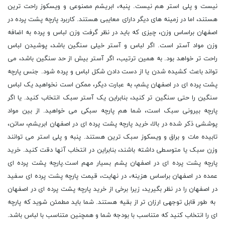
نیست و پلی استر هم نیست. پنبه، ابریشم مصنوعی و ویسکوز راحت ترین
هستند، اما در زمینه های دیگر دارای معایبی هستند. کاربرد پارچه پشت پرده در
اصفهان براساس وزن، چیزی که باید در نظر گرفت وزن لباس و پرده به اضافه
وزن مواد آستر است. اگر لباس و آستر خیلی سنگین باشد، پوشیدن لباس
راحت تر خواهد بود. به همین ترتیب، اگر آستر بیش از حد سنگین باشد، می
تواند باعث کشیده شدن یا از دست دادن شکل لباس و پرده شود. جنس پارچه
پشت پرده ای در اصفهان پشم، به عبارت دیگر، ممکن است نخواهید یک لباس
سنگین را حتی سنگین تر کنید، بنابراین یک آستر سبک انتخاب کنید. یا اگر
پارچه بیرونی سبک است، شما هم پارچه سبکی می خواهید. از بین مواد
پوششی ذکر شده در بالا، خرید پارچه پشت پرده ای در اصفهان ابریشم، ساتن،
تابیده مات و براق و ویسکوز سبک ترین هستند. پنبه و پلی استر می توانند
وزن سبک یا متوسطی داشته باشند، بنابراین در انتخاب آنها دقت کنید. خرید
پارچه پشت پرده ای در اصفهان پشم بسیار مهم است.پارچه پشت پرده ای
عمده در اصفهان براساس هزینه، در نهایت، قیمت پارچه پشت پرده ای سفید
در اصفهان را در نظر بگیرید، زیرا برخی از خرید پارچه پشت پرده ای در اصفهان
به طور قابل توجهی ارزان تر از بقیه هستند. شما باید مطمئن شوید که پارچه
ای را انتخاب کنید که متناسب با بودجه شما و همچنین متناسب با لباس باشد.