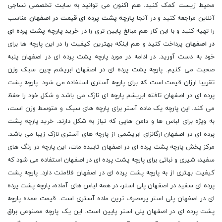
محیط زیست کمک کنید. هم اکنون می توانید به سایت تخصصی نساجی
آنلاین مراجعه کنید و در آنجا
پارچه پشت پرده ای قیمت در اصفهان
مناسب
را تهیه کنید و با این کار هم مبالغ پایین تری را در
خرید پارچه پشت پرده ای
در اصفهان
پرداخت کنید و هم اینکه بهترین کیفیت را در این پارچه ها برای
خود به دست آورید. در ادامه در مورد پارچه پشت پرده ای در اصفهان پنبه
صحبت می کنیم. پارچه پشت پرده ای در اصفهان ابریشم چین سبک وزن
تقریبا ارزان قیمت است که برای پارچه آستری استفاده می شود. پارچه پشت
پرده ای در اصفهان تافته ابریشم پارچه ای نازک می باشد و شکل خود را حفظ
می کند. این پارچه یک ماده آستر برای پارچه های سبک و متوسط وزن است،
به ویژه برای لباس ها و دامن هایی که نیاز به شکل دارند. خرید پارچه پشت
پرده ای در اصفهان ارگانزای ابریشمی از پارچه های آستری نازک زیبا می باشد.
مرکز پخش پارچه پشت پرده ای در اصفهان تابیده مات، این پارچه در رنگ های
سفید، شیری و نباتی برای پارچه پشت پرده ای در اصفهان استفاده می شود که
کیفیت بهتری از به پارچه پشت پرده ای در اصفهان فلامنت دارد. پارچه پشت
پرده ای سفید در اصفهان پلی استر، در همه لباس های آماده، پارچه پشت پرده
ای در اصفهان پلی استر پرمصرف ترین ماده آستری است. قیمت عمده پارچه
پشت پرده ای در اصفهان پلی استر پایین است. این یک پارچه مصنوعی براق