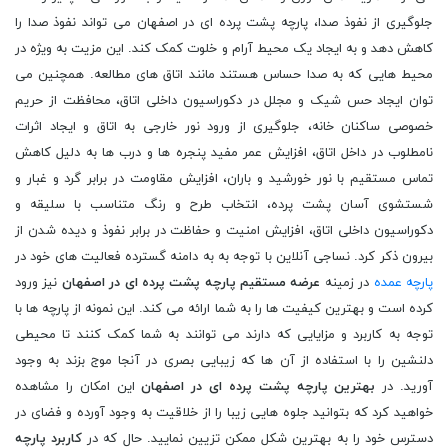
جلوگیری از نفوذ صدا، پارچه پشت پرده ای در اصفهان می تواند نفوذ صدا را
کاهش دهد و به ایجاد یک محیط آرام و خلوت کمک کند. این مزیت به ویژه در
محیط هایی که به صدا حساس هستند مانند اتاق های مطالعه. همچنین می
توان ایجاد حس شیک و مجلل در دکوراسیون داخلی اتاق، محافظت از حریم
خصوصی ساکنان خانه، جلوگیری از ورود نور خارجی به اتاق و ایجاد اثرات
نامطلوب در داخل اتاق، افزایش عمر مفید پنجره ها و درب ها به دلیل کاهش
تماس مستقیم با نور خورشید و باران، افزایش مقاومت در برابر گرد و غبار و
شستشوی آسان پشت پرده، انتخاب طرح و رنگ متناسب با سلیقه و
دکوراسیون داخلی اتاق، افزایش امنیت و حفاظت در برابر نفوذ و دیده شدن از
بیرون ذکر کرد. نساجی آنلاین با توجه به به دامنه گسترده فعالیت های خود در
پارچه عمده
در زمینه
عرضه مستقیم پارچه پشت پرده ای در اصفهان
نیز ورود
کرده است و بهترین کیفیت ها را به شما ارائه می کند. این نمونه از پارچه ها با
توجه به کاربرد و مزایایی که دارند می توانند به شما کمک کنند تا محیطی
دلنشین را با استفاده از آن ها که زیبایی بصری در آنجا موج بزند به وجود
آورید. در
بهترین پارچه پشت پرده ای در اصفهان
این امکان را مشاهده
خواهید کرد که بتوانید جلوه هایی زیبا را از خلاقیت به وجود آورده و فضای در
دسترس خود را به بهترین شکل ممکن تزیین نمایید. حال که در
کاربرد پارچه