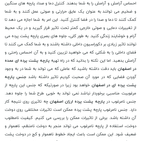
احساس آرامش و آرامش را به شما بدهند. کنترل دما و صدا، پارچه های سنگین
و ضخیم می توانند به عنوان یک عایق حرارتی و صوتی عمل کنند و به شما
کمک کنند تا دما و صدا را در فضا کنترل کنید. این امر به شما اجازه می دهد تا
از تغییرات دمایی و صوتی خارجی کمتر تحت تاثیر قرار گیرید و در یک محیط
آرام و خوشایند زندگی کنید. به طور کلی، جلوه های بصری پارچه پشت پرده می
توانند تاثیر زیادی بر دکوراسیون داخلی داشته باشند و به شما کمک می کنند تا
فضای داخلی را به شکلی که می خواهید تزیین کنید و به آن احساس راحتی و
آرامش بدهید. اما این نکته را بدانید که در راه تهیه
پارچه پشت پرده ای عمده
در اصفهان
باید دقت داشته باشید که عاملی که می تواند به شما در به وجود
آوردن فضایی که در مورد آن صحبت کردیم تاثیر داشته باشد
جنس پارچه
پشت پرده ای در اصفهان
خواهد بود زیرا در صورتیکه که جنس این پارچه از
مرغوبیت مناسبی برخوردار نباشد نمی تواند به خوبی طرح شما را جلوه دهد.
جنس نامرغوب در
پارچه پشت پرده ارزان اصفهان
چه تاثیری روی نتیجه کار
دارد. جنس نامرغوب پارچه پشت پرده ممکن است تاثیرات مختلفی روی دوخت
آن داشته باشد. برخی از تاثیرات ممکن را بررسی می کنیم. کیفیت نامطلوب
دوخت، استفاده از پارچه نامرغوب می تواند منجر به دوخت نامنظم، ناهموار و
ضعیف شود. این ممکن است باعث ایجاد خطوط ناهموار و کج در دوخت پشت