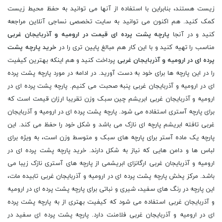
زیست هستند، بنابراین با استفاده از آنها می توانید به حفظ محیط زیست
کمک کنید. هم اکنون می توانید به سایت تخصصی نساجی آنلاین مراجعه
کنید و در آنجا
پارچه پشت پرده ای قیمت در ارومیه و آذربایجان غربی
مناسب را تهیه کنید و با این کار هم مبالغ پایین تری را در
خرید پارچه پشت
پرده ای در ارومیه و آذربایجان غربی
پرداخت کنید و هم اینکه بهترین کیفیت
را در این پارچه ها برای خود به دست آورید. در ادامه در مورد پارچه پشت پرده
ای در ارومیه و آذربایجان غربی پنبه صحبت می کنیم. پارچه پشت پرده ای در
ارومیه و آذربایجان غربی ابریشم چین سبک وزن تقریبا ارزان قیمت است که
برای پارچه آستری استفاده می شود. پارچه پشت پرده ای در ارومیه و آذربایجان
غربی تافته ابریشم پارچه ای نازک می باشد و شکل خود را حفظ می کند. این
پارچه یک ماده آستر برای پارچه های سبک و متوسط وزن است، به ویژه برای
لباس ها و دامن هایی که نیاز به شکل دارند. خرید پارچه پشت پرده ای در
ارومیه و آذربایجان غربی ارگانزای ابریشمی از پارچه های آستری نازک زیبا می
باشد. مرکز پخش پارچه پشت پرده ای در ارومیه و آذربایجان غربی تابیده مات،
این پارچه در رنگ های سفید، شیری و نباتی برای پارچه پشت پرده ای در ارومیه
و آذربایجان غربی استفاده می شود که کیفیت بهتری از به پارچه پشت پرده
ای در ارومیه و آذربایجان غربی فلامنت دارد. پارچه پشت پرده ای سفید در