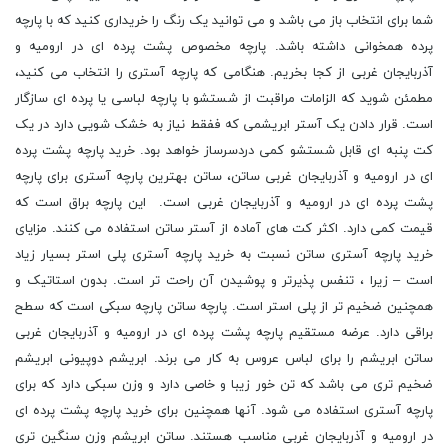
شما برای انتخاب باز می باشد و می توانید یک رنگ را خریداری کنید که با پارچه
پرده همخوانی داشته باشد. پارچه مخصوص پشت پرده ای در ارومیه و
آذربایجان غربی از کجا بخریم. هنگامی که پارچه آستری را انتخاب می کنید،
مطمئن شوید که الزامات مراقبت از شستشو با پارچه لباسی یا پرده ای سازگار
است. قرار دادن یک آستر ابریشمی که ففقط نیاز به خشک شویی دارد در یک
کت پنبه ای قابل شستشو کمی دردسرساز خواهد بود. خرید پارچه پشت پرده
ای در ارومیه و آذربایجان غربی ساتن، ساتن بهترین پارچه آستری برای پارچه
پشت پرده ای در ارومیه و آذربایجان غربی است. این پارچه براق است که
قیمت کمی دارد. اکثر کت های آماده از آستر ساتن استفاده می کنند. مزایای
خرید پارچه آستری ساتن نسبت به خرید پارچه آستری پلی استر بسیار زیاد
است – زیرا ، تنفس پذیرتر و پوشیدن آن راحت تر است. بدون استاتیک و
همچنین ضخیم تر از پلی استر است. پارچه ساتن پارچه سبکی است که سطح
براقی دارد. عرضه مستقیم پارچه پشت پرده ای در ارومیه و آذربایجان غربی
ساتن ابریشم را برای لباس عروس به کار می برند. ابریشم دوپیونی ابریشم
ضخیم تری می باشد که تن خور زیبا و خاصی دارد و وزن سبکی دارد که برای
پارچه آستری استفاده می شود. آنها همچنین برای خرید پارچه پشت پرده ای
در ارومیه و آذربایجان غربی مناسب هستند. ساتن ابریشم وزن سنگین تری