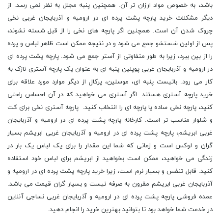
باشد، به خصوص مواد ارزان تر آن. همچنین پنبه مجلل به نظر نمی رسد. از
دیگر مشکلات خرید پارچه پشت پرده ای در ارومیه و آذربایجان غربی نخی
چروک شدن آن است. همچنین اگر پارچه های نخی را از قبل شسته نشوند،
پس از اولین شستشو جمع می شود و در نتیجه ممکن است ظاهر لباس و پرده
را از بین ببرد، زیرا به طور متفاوتی از آستر جمع می شود. پارچه پشت پرده ای
در ارومیه و آذربایجان غربی پوپلین پنبه ای به عنوان یک پارچه آستری نازک به
کار می رود. باتیست پنبه ای، موسلین، پرکال از دیگر موارد مورد علاقه برای
خرید پارچه آستری هستند. اگر آستری می خواهید که در آن احساس راحتی
کنید، پارچه نخی ساده یا پارچه ای را انتخاب کنید. پارچه آستری نخی برای کت
و شلوار مناسب تر است. کارخانه پارچه پشت پرده ای در ارومیه و آذربایجان
غربی ابریشم، پارچه پشت پرده ای در ارومیه و آذربایجان غربی ابریشم بسیار
گران و لوکس است و زمانی که شما این مقدار را برای یک لباس یک بار در
زندگی می خواهید، ممکن است بخواهید از ابریشم برای لباس خود استفاده
کنید. قابل تنفس و بسیار نرم است، زیرا خرید پارچه پشت پرده ای در ارومیه و
آذربایجان غربی ابریشم مقرون به صرفه نیست و بسیار گران قیمت می باشد.
عمده فروشی پارچه پشت پرده ای در ارومیه و آذربایجان غربی نساجی آنلاین
در خدمت شما خواهد بود تا بتوانید بهترین خرید را انجام دهید.