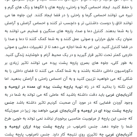
را حفظ کنید. ایجاد احساس گرما و راحتی، پارچه های با الگوها و رنگ های گرم و
تیره می توانند احساس گرما و راحتی را در فضا ایجاد کنند. این جلوه ها می
توانند اتاق را دوست داشتنی تر و دلچسب تر کنند و احساس آرامش و آرامش
را به شما بدهند. کنترل دما و صدا، پارچه های سنگین و ضخیم می توانند به
عنوان یک عایق حرارتی و صوتی عمل کنند و به شما کمک کنند تا دما و صدا را
در فضا کنترل کنید. این امر به شما اجازه می دهد تا از تغییرات دمایی و صوتی
خارجی کمتر تحت تاثیر قرار گیرید و در یک محیط آرام و خوشایند زندگی کنید.
به طور کلی، جلوه های بصری پارچه پشت پرده می توانند تاثیر زیادی بر
دکوراسیون داخلی داشته باشند و به شما کمک می کنند تا فضای داخلی را به
شکلی که می خواهید تزیین کنید و به آن احساس راحتی و آرامش بدهید. اما
این نکته را بدانید که در راه تهیه
پارچه پشت پرده ای عمده در ارومیه و
آذربایجان غربی
باید دقت داشته باشید که عاملی که می تواند به شما در به
وجود آوردن فضایی که در مورد آن صحبت کردیم تاثیر داشته باشد
جنس
پارچه پشت پرده ای در ارومیه و آذربایجان غربی
خواهد بود زیرا در صورتیکه
که جنس این پارچه از مرغوبیت مناسبی برخوردار نباشد نمی تواند به خوبی طرح
شما را جلوه دهد. جنس نامرغوب در
پارچه پشت پرده ارزان ارومیه و
آذربایجان غربی
چه تاثیری روی نتیجه کار دارد. جنس نامرغوب پارچه پشت