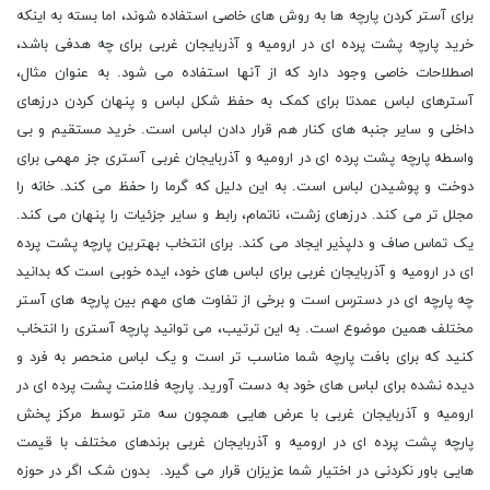
برای آستر کردن پارچه ها به روش های خاصی استفاده شوند، اما بسته به اینکه
خرید پارچه پشت پرده ای در ارومیه و آذربایجان غربی برای چه هدفی باشد،
اصطلاحات خاصی وجود دارد که از آنها استفاده می شود. به عنوان مثال،
آسترهای لباس عمدتا برای کمک به حفظ شکل لباس و پنهان کردن درزهای
داخلی و سایر جنبه های کنار هم قرار دادن لباس است. خرید مستقیم و بی
واسطه پارچه پشت پرده ای در ارومیه و آذربایجان غربی آستری جز مهمی برای
دوخت و پوشیدن لباس است. به این دلیل که گرما را حفظ می کند. خانه را
مجلل تر می کند. درزهای زشت، ناتمام، رابط و سایر جزئیات را پنهان می کند.
یک تماس صاف و دلپذیر ایجاد می کند. برای انتخاب بهترین پارچه پشت پرده
ای در ارومیه و آذربایجان غربی برای لباس های خود، ایده خوبی است که بدانید
چه پارچه ای در دسترس است و برخی از تفاوت های مهم بین پارچه های آستر
مختلف همین موضوع است. به این ترتیب، می توانید پارچه آستری را انتخاب
کنید که برای بافت پارچه شما مناسب تر است و یک لباس منحصر به فرد و
دیده نشده برای لباس های خود به دست آورید. پارچه فلامنت پشت پرده ای در
ارومیه و آذربایجان غربی با عرض هایی همچون سه متر توسط مرکز پخش
پارچه پشت پرده ای در ارومیه و آذربایجان غربی برندهای مختلف با قیمت
هایی باور نکردنی در اختیار شما عزیزان قرار می گیرد. بدون شک اگر در حوزه