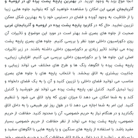
آنجا موج بزند به وجود آورید. در
بهترین پارچه پشت پرده ای در ارومیه و
آذربایجان غربی
این امکان را مشاهده خواهید کرد که بتوانید جلوه هایی زیبا
را از خلاقیت به وجود آورده و فضای در دسترس خود را به بهترین شکل ممکن
تزیین نمایید. حال که در
کاربرد پارچه پشت پرده در ارومیه و آذربایجان غربی
صحبت از جلوه های بصری شد بهتر است در مورد این موضوع و تاثیرات آن
روی دکوراسیون داخلی مورد نظر را بررسی کنیم. جلوه های بصری پارچه پشت
پرده می توانند تاثیر زیادی بر دکوراسیون داخلی داشته باشند. در زیر تاثیرات
اصلی این جلوه ها را بر دکوراسیون داخلی بررسی می کنیم. افزایش زیبایی،
پارچه پشت پرده با الگوها، رنگ ها و طرح های مختلف می تواند زیبایی و
جذابیت بیشتری به اتاق ببخشد. با انتخاب پارچه های با جلوه های بصری
مناسب می توانید فضای داخلی را تزیین کنید و آن را به یک فضای دلخواه و
زیبا تبدیل کنید. کنترل نور، پارچه پشت پرده می تواند نور خورشید را کنترل
کند و به شما امکان می دهد تا میزان نوری که وارد اتاق می شود را تنظیم
کنید. این امر به شما اجازه می دهد تا در طول روز نور طبیعی را به داخل اتاق
بگذارید و در هنگام نیاز به حریم خصوصی، آن را محدود کنید. حفاظت از حریم
خصوصی، پارچه پشت پرده می تواند از نظر حفاظت از حریم خصوصی بسیار
مفید باشد. با استفاده از پارچه های سنگین و یا پارچه هایی با الگوهای سفید و
یا سیاه می توانید از دید داخل و خارج اتاق محافظت کنید و حریم خصوصی خود