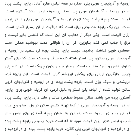
ارومیه و آذربایجان غربی پلی استر، در همه لباس های آماده، پارچه پشت پرده
ای در ارومیه و آذربایجان غربی پلی استر پرمصرف ترین ماده آستری است.
قیمت عمده پارچه پشت پرده ای در ارومیه و آذربایجان غربی پلی استر پایین
است. این یک پارچه مصنوعی براق است که مراقبت از آن بسیار آسان است.
ارزان قیمت است. یکی دیگر از معایب آن این است که تنفس پذیر نیست و
عرق را جذب نمی کند، بنابراین اگر آن را طولانی مدت بپوشید ممکن است
احساس خوبی نداشته باشید. قیمت پارچه پشت پرده ای سفید در ارومیه و
آذربایجان غربی ساتن، پلی استر بافته شده صاف و سبک است که برای آستر
شلوار، دامن و غیره مناسب است. بسیار نرم و بدون چروک است. ابریشم پلی
چینی جایگزین ارزانی برای روکش ابریشم گران قیمت است. این پارچه نرم،
ابریشمی و سبک وزن است. پارچه پشت پرده ای در ارومیه و آذربایجان غربی
ساتن تولید شده از الیاف پلی استر به دلیل نرمی آن گزینه خوبی برای پارچه
آستری پرده می باشد. ساتن عموما سطحی صاف و مات دارد. پارچه پشت پرده
ای در ارومیه و آذربایجان غربی از کجا تهیه کنیم. ساتن در وزن ها و رنج های
قیمتی بسیاری موجود است، بنابراین به عنوان پارچه آستری برای لباس های
شب و لباس های ارزان قیمت مورد علاقه است.خرید اینترنتی پارچه پشت پرده
ای در ارومیه و آذربایجان غربی پلی کاتن، خرید پارچه پشت پرده ای در ارومیه و