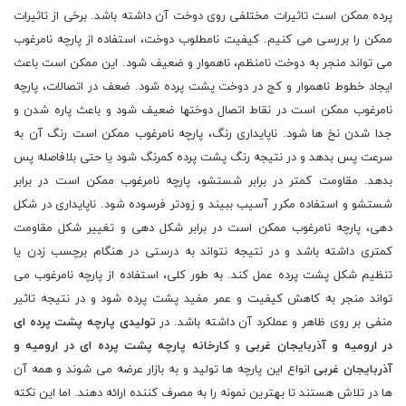
پرده ممکن است تاثیرات مختلفی روی دوخت آن داشته باشد. برخی از تاثیرات
ممکن را بررسی می کنیم. کیفیت نامطلوب دوخت، استفاده از پارچه نامرغوب
می تواند منجر به دوخت نامنظم، ناهموار و ضعیف شود. این ممکن است باعث
ایجاد خطوط ناهموار و کج در دوخت پشت پرده شود. ضعف در اتصالات، پارچه
نامرغوب ممکن است در نقاط اتصال دوختها ضعیف شود و باعث پاره شدن و
جدا شدن نخ ها شود. ناپایداری رنگ، پارچه نامرغوب ممکن است رنگ آن به
سرعت پس بدهد و در نتیجه رنگ پشت پرده کمرنگ شود یا حتی بلافاصله پس
بدهد. مقاومت کمتر در برابر شستشو، پارچه نامرغوب ممکن است در برابر
شستشو و استفاده مکرر آسیب ببیند و زودتر فرسوده شود. ناپایداری در شکل
دهی، پارچه نامرغوب ممکن است در برابر شکل دهی و تغییر شکل مقاومت
کمتری داشته باشد و در نتیجه نتواند به درستی در هنگام برچسب زدن یا
تنظیم شکل پشت پرده عمل کند. به طور کلی، استفاده از پارچه نامرغوب می
تواند منجر به کاهش کیفیت و عمر مفید پشت پرده شود و در نتیجه تاثیر
منفی بر روی ظاهر و عملکرد آن داشته باشد. در
تولیدی پارچه پشت پرده ای
در ارومیه و آذربایجان غربی
و
کارخانه پارچه پشت پرده ای در ارومیه و
آذربایجان غربی
انواع این پارچه ها تولید و به بازار عرضه می شوند و همه آن
ها در تلاش هستند تا بهترین نمونه را به مصرف کننده ارائه دهند. اما این نکته