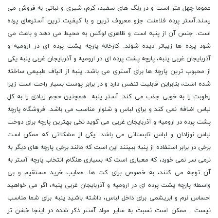
عموما چهل متر است و در رنگ های سفید، کرم، شیری و نباتی به فروش می
رسند.آستر پرده فلامنت جزو معروف ترین و با کیفیت ترین آسترهای پرده
است. جنس آن از پنبه است و ظاهری لوکس به محیط می دهد و باعث می
شود پرده ها زیباتر دیده شوند. کارخانه پارچه پشت پرده ای در ارومیه و
آذربایجان غربی پنبه، پارچه پشت پرده ای در ارومیه و آذربایجان غربی پنبه یکی
از محبوب ترین پارچه ها برای آستری می باشد. پنبه از الیاف طبیعی ساخته
شده است، بنابراین قابلیت تنفس دارد و در برابر پوست بسیار راحت است زیرا
رطوبت را به خوبی جذب می کند. آستر پنبه همچنین حجم زیادی را به کل
لباس اضافه نمی کند و برای لباس و شلوار مناسب می باشد. فروشگاه پارچه
پشت پرده در ارومیه و آذربایجان غربی می گوید نخی بهترین پارچه برای دوخت
لباس نوزادان و لباس تابستانی می باشد. یکی از مشکلاتی که ممکن است
برخی در برابر استفاده از پنبه ببینند این است که مانند برخی پارچه های دیگر به
نرمی سر نمی خورد، که معیاری است که بسیاری هنگام انتخاب پارچه آستر به
آن توجه می کنند، به خصوص برای کت ها. معایب خرید مستقیم و بی
واسطه پارچه پشت پرده ای در ارومیه و آذربایجان غربی پنبه، اگر می خواهید
احساس نرم و ابریشمی برای داخل لباس، داشته باشید پنبه برای شما مناسب
نیست . ممکن است نسبت به سایر مواد آستر ذکر شده در اینجا خشن تر