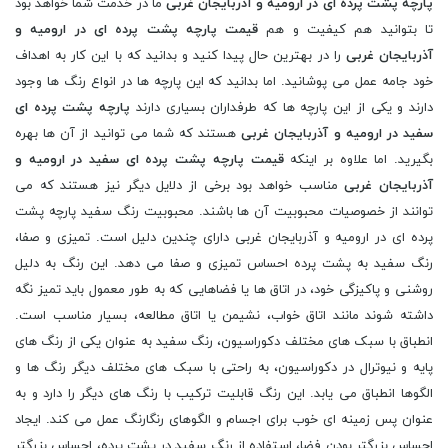
پارچه پشت پرده ای در ارومیه و آذربایجان غربی
ما در خدمت شما خواهد بود
تا بتوانید هم کیفیت و هم
قیمت پارچه پشت پرده ای در ارومیه و
آذربایجان غربی
را در بهترین حال پیدا کنید و بدانید که با این کار به اهداف
خود جامه عمل می پوشانید. اما بدانید که این پارچه ها در انواع رنگ ها وجود
دارند و یکی از این پارچه ها که طرفداران بسیاری دارند
پارچه پشت پرده ای
سفید در ارومیه و آذربایجان غربی
هستند که شما می توانید از آن ها بهره
بگیرید. اما علاوه بر اینکه
قیمت پارچه پشت پرده ای سفید در ارومیه و
آذربایجان غربی
مناسب خواهد بود برخی از دلایل دیگر نیز هستند که می
توانند از خصوصیات محبوبیت آن ها باشند. محبوبیت رنگ سفید پارچه پشت
پرده ای در ارومیه و آذربایجان غربی دارای چندین دلیل است. تمیزی و صفا،
رنگ سفید به پشت پرده احساس تمیزی و صفا می دهد. این رنگ به دلیل
روشنی و پاکیزگی خود، در اتاق ها یا فضاهایی که به طور معمول باید تمیز نگه
داشته شوند مانند اتاق خواب، نشیمن یا اتاق مطالعه، بسیار مناسب است.
انطباق با سبک های مختلف دکوراسیون، رنگ سفید به عنوان یکی از رنگ های
پایه و نیوترال در دکوراسیون، به راحتی با سبک های مختلف دیگر رنگ ها و
الگوها انطباق می یابد. این رنگ قابلیت ترکیب با رنگ های دیگر را دارد و به
عنوان پس زمینه ای خوب برای اجسام و الگوهای رنگارنگ عمل می کند. ایجاد
احساس بزرگتر بودن فضا، استفاده از رنگ سفید در پشت پرده، احساس بزرگتر