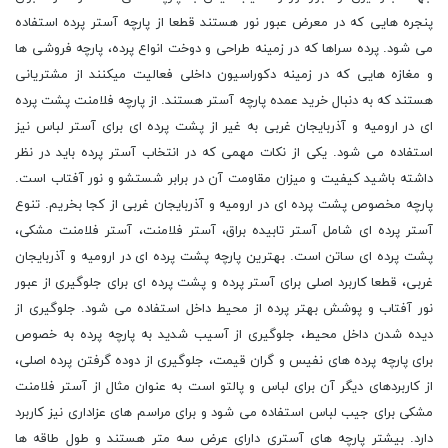
پنجره هایی که در معرض عبور نور هستند قطعا از پارچه آستر پرده استفاده
می شود. پرده سراها که در زمینه طراحی و دوخت انواع پرده، پارچه فروشی ها
و مغازه هایی که در زمینه دکوراسیون داخلی فعالیت میکنند از مشتریانی
هستند که به دنبال خرید عمده پارچه آستر هستند. از پارچه فلامنت پشت پرده
ای در ارومیه و آذربایجان غربی به غیر از پشت پرده ای برای آستر لباس نیز
استفاده می شود. یکی از نکات مهمی که در انتخاب آستر پرده باید در نظر
داشته باشید کیفیت و میزان مقاومت آن در برابر شستشو و نور آفتاب است.
پارچه مخصوص پشت پرده ای در ارومیه و آذربایجان غربی از کجا بخریم. تنوع
آستر پرده ای شامل آستر تابیده براق، آستر فلامنت، آستر فلامنت مشکی،
پشت پرده ای ساتن است. بهترین پارچه پشت پرده ای در ارومیه و آذربایجان
غربی، قطعا کاربرد اصلی برای آستر پرده و پشت پرده ای برای جلوگیری از عبور
نور آفتاب و پوشش بهتر پرده از محیط داخل استفاده می شود. جلوگیری از
دیده شدن داخل محیط، جلوگیری از آسیب شدید به پارچه پرده به خصوص
برای پارچه پرده های نفیس و گران قیمت، جلوگیری از دوده گرفتن پرده اصلی،
از کاربردهای دیگر آن برای لباس و پالتو است به عنوان مثال از آستر فلامنت
مشکی برای جیب لباس استفاده می شود و برای مراسم های عزاداری نیز کاربرد
دارد. بیشتر پارچه های آستری دارای عرض سه متر هستند و طول طاقه ها