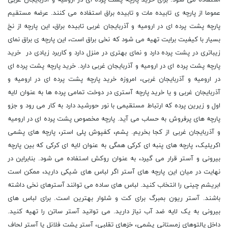
عموما از پارچه ی تابیده مات و تابیده براق استفاده می کنند. عرضه مستقیم
پارچه پشت پرده ای در ارومیه و آذربایجان غربی تابیده براق، این پارچه از نخ
بسیار با کیفیت برایت تهیه می شود که نخی براق است، این پارچه ی براق نمای
زیباتری در پشت پرده دارد و نمای بهتری در منزل دارد و کاربرد زیادی در خرید
پارچه پشت پرده ای در ارومیه و آذربایجان غربی دارد. خرید پارچه پشت پرده ای
در ارومیه و آذربایجان غربی، امروزه خرید پارچه پشت پرده ای در ارومیه و
آذربایجان غربی و یا خرید پارچه آستری در دوخت تمامی پرده ها به عنوان لایه
اول و زیرین پرده که ارتباط مستقیمی با نور حورشید دارد به کار می رود و جزو
پارچه های پرفروش به حساب می آید. پارچه مخصوص پشت پرده ای در ارومیه
و آذربایجان غربی از کجا بخریم. پشم، کفپوش پلی استر، پارچه های پشمی
اکریلیک، پارچه های پنبه ای کرکی همگی به عنوان لایه ای کرکی که بین پارچه
بیرونی و آستر قرار می گیرد، به عنوان روکش استفاده می شود. بنابراین در
نهایت در میان این پارچه های آستر اگر لباس های شیکی دارید، ممکن است
ابریشم چینی را انتخاب کنید. لباس های ساده می توانند آسترهای نخی داشته
باشند. آستر ریون بمبرگ برای کت و شلوار بهترین است. برای لباس های
بیرونی به یک لایه ضد آب نیاز دارید. می توانید آستر ساتن را تهیه کنید.
داخل پالتوهای زمستانی پشمی، خزهای تقلبی، آستر پشت فلانل یا آستر لحاف