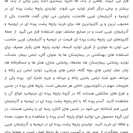
قرار می گیرند. بعضی از رنگ ها کاربرد بیشتری دارند پس برخی از رنگ ها
بیشتر و برخی دیگر کمتر تولید می شوند. تولیدی پارچه پشت پرده ای در
ارومیه و آذربایجان غربی فلامنت، بنابراین می توان گفت فلامنت یکی از
محبوب ترین و پر کاربردترین ها، برای خرید پارچه پشت پرده ای در ارومیه و
آذربایجان غربی است و در صنایع مختلف مورد استفاده قرار می گیرد. از جمله
کاربردهای این پارچه پشت پرده ای قیمت در ارومیه و آذربایجان غربی مناسب
می توان به مواردی از قبیل تولید البسه، تولید پارچه های یکبار مصرف برای
استفاده های بهداشتی در بیمارستان ها به عنوان گان، لباس بیمار، ماسک،
تولید روتختی بیمارستان ها، ملحفه، روتختی منازل، هتل ها و مسافرخانه ها،
چادر نماز، لباس های بچه گانه، لباس های ورزشی، تولید لباس زیر زنانه و
مردانه، مایو شنا، لباس راحتی زنانه و مردانه و غیره اشاره کرد. پرده یکی از
ملزومات مهم در دکوراسیون داخلی هر محیطی است. پارچه های پرده در جنس
و طرح های مختلفی هستند که در گروه پارچه پرده ای میتوانید انواع آن را
مشاهده کنید. آستر پرده که با نام پارچه پشت پرده ای در ارومیه و آذربایجان
غربی هم شناخته می شود در جنس های کتان، پنبه ای یا پشمی هستند. در
این گروه محصول می توانید انواع پارچه آستر پرده را مشاهده و به صورت عمده
و طاقه ای خرید کنید. تولیدی پارچه پشت پرده ای در ارومیه و آذربایجان غربی
جهت جلوگیری از عبور نور و آسیب دیدن به پارچه اصلی است و عموما برای