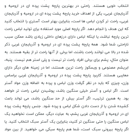
انتخاب خوبی هستند. راحتی در بهترین پارچه پشت پرده ای در ارومیه و
آذربایجان غربی، یکی از اهداف خرید پارچه پشت پرده ای در ارومیه و آذربایجان
غربی، راحت تر کردن لباس ها است، بنابراین بهتر است آستری را انتخاب کنید
که این هدف را انجام دهد. اگر پارچه اصلی مورد استفاده برای تولید لباس راحت
ترین پارچه نباشد، یا اینکه لباس دارای درزهای داخلی زیادی باشد ممکن سبب
ناراحتی شما شود. همه پارچه پشت پرده ای در ارومیه و آذربایجان غربی ذکر
شده در بالا می توانند راحت باشند، اما برخی از آنها راحت تر از بقیه هستند. به
عنوان مثال، پشم برای برخی افراد راحت تر نیست و پلی استر هم نیست. پنبه،
ابریشم مصنوعی و ویسکوز راحت ترین هستند، اما در زمینه های دیگر دارای
معایبی هستند. کاربرد پارچه پشت پرده در ارومیه و آذربایجان غربی براساس
وزن، چیزی که باید در نظر گرفت وزن لباس و پرده به اضافه وزن مواد آستر
است. اگر لباس و آستر خیلی سنگین باشد، پوشیدن لباس راحت تر خواهد
بود. به همین ترتیب، اگر آستر بیش از حد سنگین باشد، می تواند باعث
کشیده شدن یا از دست دادن شکل لباس و پرده شود. جنس پارچه پشت پرده
ای در ارومیه و آذربایجان غربی پشم، به عبارت دیگر، ممکن است نخواهید یک
لباس سنگین را حتی سنگین تر کنید، بنابراین یک آستر سبک انتخاب کنید. یا
اگر پارچه بیرونی سبک است، شما هم پارچه سبکی می خواهید. از بین مواد