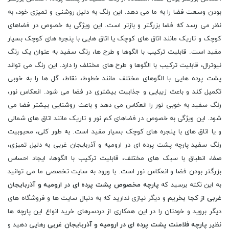
بودن وسعت فضا را به ما می دهد. این رنگ به دلیل روشنی و تمیزی خود، به
نظر می رسد که فضا بزرگتر و بازتر است. این ویژگی به خصوص در فضاهای
کوچک و تاریک مانند اتاق های کوچک یا اتاق هایی با پنجره های کوچک بسیار
مفید است. قابلیت ترکیب با الگوها و طرح ها، رنگ سفید به عنوان یک رنگ
نیوترال، قابلیت ترکیب با الگوها و طرح های مختلف را دارد. این رنگ می تواند
پشت پرده هایی با الگوهای مختلف مانند خطوط، نقاط، گل ها را به خوبی
تکمیل کند و باعث زیبایی و جذابیت بیشتری در فضا می شود. انعکاس نور،
رنگ سفید به خوبی نور را انعکاس می دهد و باعث روشنایی بیشتر فضا می
شود. این ویژگی به خصوص در فضاهای کم نور و تاریک مانند اتاق های شمالی
و یا اتاق های با پنجره های کوچک بسیار مفید است. به طور کلی، محبوبیت
رنگ سفید پارچه پشت پرده ای در ارومیه و آذربایجان غربی به دلیل تمیزی،
صفا، انطباق با سبک های مختلف، قابلیت ترکیب با الگوها، ایجاد احساس
بزرگتر بودن فضا و انعکاس نور است. با ورود به سایت تخصصی ما می توانید
به این نکته برسید که
پارچه مخصوص پشت پرده ای در ارومیه و آذربایجان
غربی از کجا بخریم
و دیگر نیازی ندارید که به دنبال سایت ها و فروشگاه های
دیگر بروید و خودتان را در این همکاری از دردسرهای خرید انواع این پارچه ها
نظیر
پارچه فلامنت پشت پرده ای در ارومیه و آذربایجان غربی
رهایی دهید و