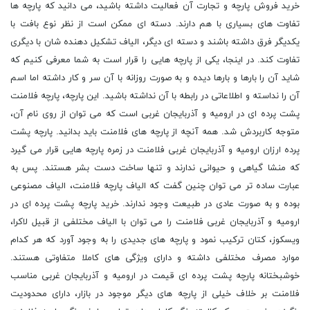
خرید فروش پارچه و تجارت آن فعالیت داشته باشید، می دانید که پارچه ها
تفاوت های بسیاری با هم دارند. دسته ای ممکن است از نظر نوع بافت با
یکدیگر فرق داشته باشند و دسته ای دیگر، الیاف تشکیل دهنده شان با دیگری
تفاوت کند. در اینجا، یکی از پارچه هایی را قرار است به شما معرفی کنیم که
شاید آن را بارها و بارها دیده و به صورت روزانه با آن سر و کار داشته اما اسم
آن را نداسته و اطلاعاتی در رابطه با آن نداشته باشید. این پارچه، پارچه فلامنت
پشت پرده ای در ارومیه و آذربایجان غربی است که می توان از روی نام آن،
متوجه کاربردش شد. همه آنچه از پارچه های فلامنت باید بدانید. پارچه پشت
پرده ارزان ارومیه و آذربایجان غربی فلامنت در زمره پارچه هایی قرار می گیرد
که منشا گیاهی و حیوانی ندارند و تنها ساخت دست بشر هستند. پس به
عبارت ساده تر می توان چنین گفت که الیاف پارچه فلامنت، الیاف مصنوعی
بوده و به صورت عادی در طبیعت وجود ندارند. خرید پارچه پشت پرده ای در
ارومیه و آذربایجان غربی فلامنت را می توان با الیاف مختلفی از قبیل لاکرا،
ویسکوز، کتان ترکیب نمود و پارچه های جدیدی را به وجود آورد که هر کدام
موارد مصرف مختلفی داشته و دارای ویژگی های کاملا متفاوتی هستند.
خوشبختانه پارچه پشت پرده ای قیمت در ارومیه و آذربایجان غربی مناسب
فلامنت بر خلاف خیلی از پارچه های دیگر موجود در بازار، دارای محدودیت