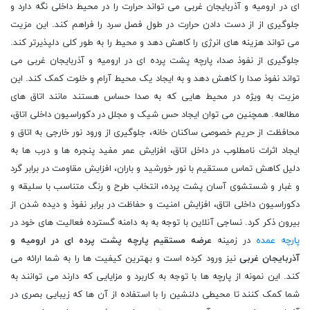
ای در ارومیه و آذربایجان غربی می تواند حرارت را در محیط داخلی نگه دارد و
جلوگیری از از دست دادن حرارت در طول فصل سرد را فراهم کند. این مزیت
می تواند هزینه های انرژی را کاهش دهد و محیط را به طور کلی دلپذیرتر کند.
جلوگیری از نفوذ صدا، پارچه پشت پرده ای در ارومیه و آذربایجان غربی می
تواند نفوذ صدا را کاهش دهد و به ایجاد یک محیط آرام و خلوت کمک کند. این
مزیت به ویژه در محیط هایی که به صدا حساس هستند مانند اتاق های
مطالعه. همچنین می توان ایجاد حس شیک و مجلل در دکوراسیون داخلی اتاق،
محافظت از حریم خصوصی ساکنان خانه، جلوگیری از ورود نور خارجی به اتاق و
ایجاد اثرات نامطلوب در داخل اتاق، افزایش عمر مفید پنجره ها و درب ها به
دلیل کاهش تماس مستقیم با نور خورشید و باران، افزایش مقاومت در برابر گرد
و غبار و شستشوی آسان پشت پرده، انتخاب طرح و رنگ متناسب با سلیقه و
دکوراسیون داخلی اتاق، افزایش امنیت و حفاظت در برابر نفوذ و دیده شدن از
بیرون ذکر کرد. نساجی آنلاین با توجه به به دامنه گسترده فعالیت های خود در
پارچه عمده
در زمینه
عرضه مستقیم پارچه پشت پرده ای در ارومیه و
آذربایجان غربی
نیز ورود کرده است و بهترین کیفیت ها را به شما ارائه می
کند. این نمونه از پارچه ها با توجه به کاربرد و مزایایی که دارند می توانند به
شما کمک کنند تا محیطی دلنشین را با استفاده از آن ها که زیبایی بصری در