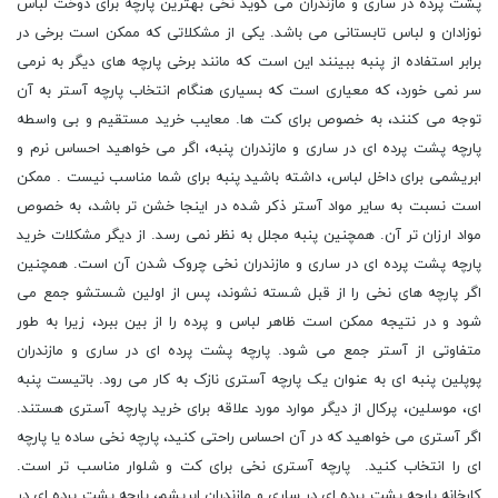
پشت پرده در ساری و مازندران می گوید نخی بهترین پارچه برای دوخت لباس
نوزادان و لباس تابستانی می باشد. یکی از مشکلاتی که ممکن است برخی در
برابر استفاده از پنبه ببینند این است که مانند برخی پارچه های دیگر به نرمی
سر نمی خورد، که معیاری است که بسیاری هنگام انتخاب پارچه آستر به آن
توجه می کنند، به خصوص برای کت ها. معایب خرید مستقیم و بی واسطه
پارچه پشت پرده ای در ساری و مازندران پنبه، اگر می خواهید احساس نرم و
ابریشمی برای داخل لباس، داشته باشید پنبه برای شما مناسب نیست . ممکن
است نسبت به سایر مواد آستر ذکر شده در اینجا خشن تر باشد، به خصوص
مواد ارزان تر آن. همچنین پنبه مجلل به نظر نمی رسد. از دیگر مشکلات خرید
پارچه پشت پرده ای در ساری و مازندران نخی چروک شدن آن است. همچنین
اگر پارچه های نخی را از قبل شسته نشوند، پس از اولین شستشو جمع می
شود و در نتیجه ممکن است ظاهر لباس و پرده را از بین ببرد، زیرا به طور
متفاوتی از آستر جمع می شود. پارچه پشت پرده ای در ساری و مازندران
پوپلین پنبه ای به عنوان یک پارچه آستری نازک به کار می رود. باتیست پنبه
ای، موسلین، پرکال از دیگر موارد مورد علاقه برای خرید پارچه آستری هستند.
اگر آستری می خواهید که در آن احساس راحتی کنید، پارچه نخی ساده یا پارچه
ای را انتخاب کنید. پارچه آستری نخی برای کت و شلوار مناسب تر است.
کارخانه پارچه پشت پرده ای در ساری و مازندران ابریشم، پارچه پشت پرده ای در