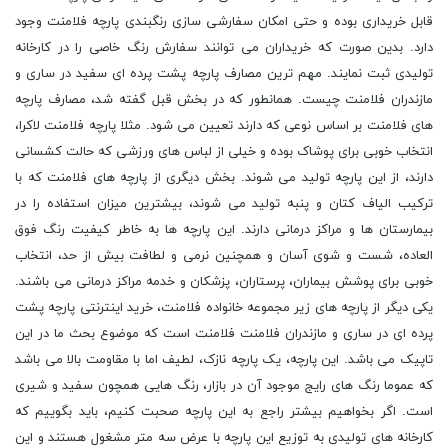
قابل خریداری بوده و حتی امکان سفارشی سازی رنگبندی پارچه فلامنت وجود
دارد. بدین صورت که خریداران می توانند سفارش رنگ خاصی را در کارخانه
تولیدی ثبت نمایند. مهم ترین مصارف پارچه پشت پرده ای سفید در ساری و
مازندران فلامنت چیست. همانطور که در بخش قبل گفته شد، مصارف پارچه
های فلامنت بر اساس نوعی که دارند تعیین می شود. مثلا پارچه فلامنت لاکرا،
انتخاب خوبی برای پوشاک بوده و خیلی از لباس های ورزشی که حالت کشسانی
دارند، از این پارچه تولید می شوند. بخش دیگری از پارچه های فلامنت که با
ترکیب الیاف کتان و پنبه تولید می شوند، بیشترین میزان استفاده را در
بیمارستان ها و مراکز درمانی دارند. این پارچه ها به خاطر کیفیت رنگ فوق
العاده، شست و شوی آسان و همچنین نرمی و لطافت بیش از حد، انتخاب
خوبی برای پوشش بیماران، پرستاران، پزشکان و خدمه مراکز درمانی می باشند.
یکی دیگر از پارچه های زیر مجموعه خانواده فلامنت، خرید اینترنتی پارچه پشت
پرده ای در ساری و مازندران فلامنت فلامنت است که موضوع بحث ما در این
تاپیک می باشد. این پارچه، یک پارچه نازک، لطیف اما با مقاومت بالا می باشد
که عموما رنگ های رایج موجود آن در بازار، رنگ هایی همچون سفید و شیری
است. اگر بخواهیم بیشتر راجع به این پارچه صحبت کنیم، باید بگوییم که
کارخانه های تولیدی به توزیع این پارچه با عرض سه متر مشغول هستند و این