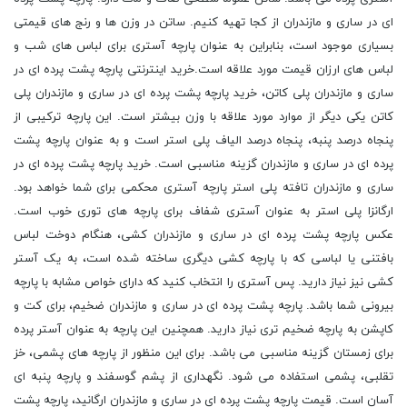
ای در ساری و مازندران از کجا تهیه کنیم. ساتن در وزن ها و رنج های قیمتی
بسیاری موجود است، بنابراین به عنوان پارچه آستری برای لباس های شب و
لباس های ارزان قیمت مورد علاقه است.خرید اینترنتی پارچه پشت پرده ای در
ساری و مازندران پلی کاتن، خرید پارچه پشت پرده ای در ساری و مازندران پلی
کاتن یکی دیگر از موارد مورد علاقه با وزن بیشتر است. این پارچه ترکیبی از
پنجاه درصد پنبه، پنجاه درصد الیاف پلی استر است و به عنوان پارچه پشت
پرده ای در ساری و مازندران گزینه مناسبی است. خرید پارچه پشت پرده ای در
ساری و مازندران تافته پلی استر پارچه آستری محکمی برای شما خواهد بود.
ارگانزا پلی استر به عنوان آستری شفاف برای پارچه های توری خوب است.
عکس پارچه پشت پرده ای در ساری و مازندران کشی، هنگام دوخت لباس
بافتنی یا لباسی که با پارچه کشی دیگری ساخته شده است، به یک آستر
کشی نیز نیاز دارید. پس آستری را انتخاب کنید که دارای خواص مشابه با پارچه
بیرونی شما باشد. پارچه پشت پرده ای در ساری و مازندران ضخیم، برای کت و
کاپشن به پارچه ضخیم تری نیاز دارید. همچنین این پارچه به عنوان آستر پرده
برای زمستان گزینه مناسبی می باشد. برای این منظور از پارچه های پشمی، خز
تقلبی، پشمی استفاده می شود. نگهداری از پشم گوسفند و پارچه پنبه ای
آسان است. قیمت پارچه پشت پرده ای در ساری و مازندران ارگانید، پارچه پشت