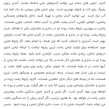
کنید. لباس های ساده می توانند آسترهای نخی داشته باشند. آستر ریون
بمبرگ برای کت و شلوار بهترین است. برای لباس های بیرونی به یک لایه ضد
آب نیاز دارید. می توانید آستر ساتن را تهیه کنید. داخل پالتوهای زمستانی
پشمی، خزهای تقلبی، آستر پشت فلانل یا آستر لحاف انتخاب خوبی هستند.
راحتی در بهترین پارچه پشت پرده ای در ساری و مازندران، یکی از اهداف خرید
پارچه پشت پرده ای در ساری و مازندران، راحت تر کردن لباس ها است، بنابراین
بهتر است آستری را انتخاب کنید که این هدف را انجام دهد. اگر پارچه اصلی
مورد استفاده برای تولید لباس راحت ترین پارچه نباشد، یا اینکه لباس دارای
درزهای داخلی زیادی باشد ممکن سبب ناراحتی شما شود. همه پارچه پشت
پرده ای در ساری و مازندران ذکر شده در بالا می توانند راحت باشند، اما برخی از
آنها راحت تر از بقیه هستند. به عنوان مثال، پشم برای برخی افراد راحت تر
نیست و پلی استر هم نیست. پنبه، ابریشم مصنوعی و ویسکوز راحت ترین
هستند، اما در زمینه های دیگر دارای معایبی هستند. کاربرد پارچه پشت پرده در
ساری و مازندران براساس وزن، چیزی که باید در نظر گرفت وزن لباس و پرده به
اضافه وزن مواد آستر است. اگر لباس و آستر خیلی سنگین باشد، پوشیدن
لباس راحت تر خواهد بود. به همین ترتیب، اگر آستر بیش از حد سنگین باشد،
می تواند باعث کشیده شدن یا از دست دادن شکل لباس و پرده شود. جنس