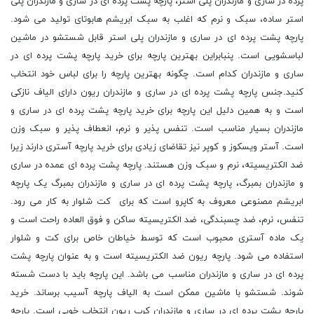
پرده در ساری و مازندران پلی استر، پارچه پشت پرده ای در ساری و مازندران پلی
استر ساده، سبک و نرم که اغلب به سبک ابریشم هابوتای تولید می شود.
پارچه پشت پرده ای در ساری و مازندران پلی استر قابل شستشو در ماشین
لباسشویی است. پنبابراین بهترین پارچه برای خرید پارچه پشت پرده ای در
ساری و مازندران کدام است. چگونه بهترین پارچه را برای لباس خود انتخاب
کنید.جنس پارچه پشت پرده ای در ساری و مازندران ریون دارای الیاف نازکی
است و به همین دلیل این پارچه برای خرید پارچه پشت پرده ای در ساری و
مازندران بسیار مناسب است. تنفس پذیر و نرم، انعطاف پذیر و سبک وزن
است. آستر ویسکوز و کوپر نیز تقاضای زیادی برای خرید پارچه آستری دارند زیرا
ضد الکتریسیته، نرم و سبک وزن هستند. پارچه پشت پرده ای عمده در ساری
و مازندران بمبرگ، پارچه پشت پرده ای در ساری و مازندران بمبرگ یک پارچه
ابریشم مصنوعی معروف به کاپرو است که برای کت شلوار به کار می رود.
تنفس، نرم، ضد چسبندگی، ضد الکتریسیته ساکن و فوق العاده راحت است و
یک ماده آستری محبوب است که توسط خیاطان خاص برای کت و شلوار
استفاده می شود. پارچه ریون ضد الکتریسیته است و به عنوان پارچه پشت
پرده ای در ساری و مازندران مناسب می باشد. این پارچه باید با دست شسته
شوند. شستشو با ماشین ممکن است به الیاف پارچه آسیب برساند. خرید
پارچه پشت پرده ای در ساری و مازندران کرپ ریون انتخاب خوبی است. پارچه