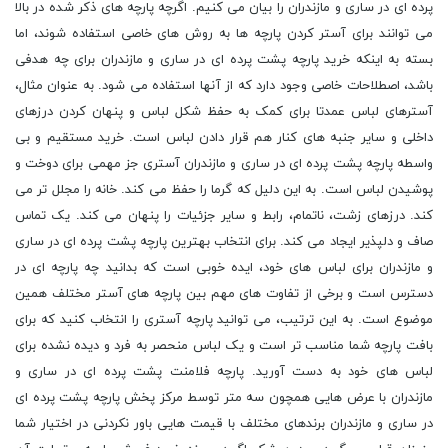
پرده ای در ساری و مازندران را بیان می کنیم. اگرچه پارچه های ذکر شده در بالا
می توانند برای آستر کردن پارچه ها به روش های خاصی استفاده شوند، اما
بسته به اینکه خرید پارچه پشت پرده ای در ساری و مازندران برای چه هدفی
باشد، اصطلاحات خاصی وجود دارد که از آنها استفاده می شود. به عنوان مثال،
آسترهای لباس عمدتا برای کمک به حفظ شکل لباس و پنهان کردن درزهای
داخلی و سایر جنبه های کنار هم قرار دادن لباس است. خرید مستقیم و بی
واسطه پارچه پشت پرده ای در ساری و مازندران آستری جز مهمی برای دوخت و
پوشیدن لباس است. به این دلیل که گرما را حفظ می کند. خانه را مجلل تر می
کند. درزهای زشت، ناتمام، رابط و سایر جزئیات را پنهان می کند. یک تماس
صاف و دلپذیر ایجاد می کند. برای انتخاب بهترین پارچه پشت پرده ای در ساری
و مازندران برای لباس های خود، ایده خوبی است که بدانید چه پارچه ای در
دسترس است و برخی از تفاوت های مهم بین پارچه های آستر مختلف همین
موضوع است. به این ترتیب، می توانید پارچه آستری را انتخاب کنید که برای
بافت پارچه شما مناسب تر است و یک لباس منحصر به فرد و دیده نشده برای
لباس های خود به دست آورید. پارچه فلامنت پشت پرده ای در ساری و
مازندران با عرض هایی همچون سه متر توسط مرکز پخش پارچه پشت پرده ای
در ساری و مازندران برندهای مختلف با قیمت هایی باور نکردنی در اختیار شما