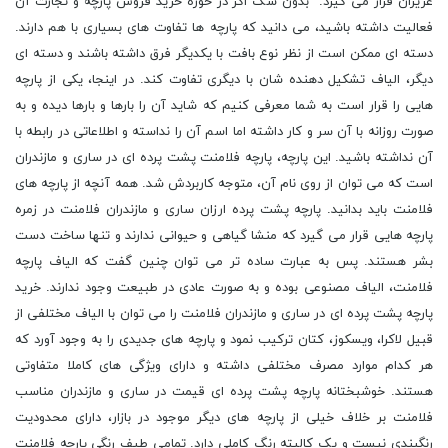
عزیزان قرار می گیرد. بدون شک اگر در حوزه خرید فروش پارچه و تجارت آن
فعالیت داشته باشید، می دانید که پارچه ها تفاوت های بسیاری با هم دارند.
دسته ای ممکن است از نظر نوع بافت با یکدیگر فرق داشته باشند و دسته ای
دیگر، الیاف تشکیل دهنده شان با دیگری تفاوت کند. در اینجا، یکی از پارچه
هایی را قرار است به شما معرفی کنیم که شاید آن را بارها و بارها دیده و به
صورت روزانه با آن سر و کار داشته اما اسم آن را نداسته و اطلاعاتی در رابطه با
آن نداشته باشید. این پارچه، پارچه فلامنت پشت پرده ای در ساری و مازندران
است که می توان از روی نام آن، متوجه کاربردش شد. همه آنچه از پارچه های
فلامنت باید بدانید. پارچه پشت پرده ارزان ساری و مازندران فلامنت در زمره
پارچه هایی قرار می گیرد که منشا گیاهی و حیوانی ندارند و تنها ساخت دست
بشر هستند. پس به عبارت ساده تر می توان چنین گفت که الیاف پارچه
فلامنت، الیاف مصنوعی بوده و به صورت عادی در طبیعت وجود ندارند. خرید
پارچه پشت پرده ای در ساری و مازندران فلامنت را می توان با الیاف مختلفی از
قبیل لاکرا، ویسکوز، کتان ترکیب نمود و پارچه های جدیدی را به وجود آورد که
هر کدام موارد مصرف مختلفی داشته و دارای ویژگی های کاملا متفاوتی
هستند. خوشبختانه پارچه پشت پرده ای قیمت در ساری و مازندران مناسب
فلامنت بر خلاف خیلی از پارچه های دیگر موجود در بازار، دارای محدودیت
رنگبندی نیست و یک کالیته رنگ کاملی دارد. تمامی طیف رنگی پارچه فلامنت