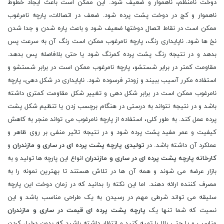
دوخت نامنظم، ناهموار و ضعیف شود. این ممکن است باعث ایجاد خطوط
ناهموار و کج در دوخت پشت پرده شود. ضعف در اتصالات، پارچه نامرغوب
ممکن است در نقاط اتصال دوختها ضعیف شود و باعث پاره شدن و جدا شدن
نخ ها شود. ناپایداری رنگ، پارچه نامرغوب ممکن است رنگ آن به سرعت پس
بدهد و در نتیجه رنگ پشت پرده کمرنگ شود یا حتی بلافاصله پس بدهد.
مقاومت کمتر در برابر شستشو، پارچه نامرغوب ممکن است در برابر شستشو و
استفاده مکرر آسیب ببیند و زودتر فرسوده شود. ناپایداری در شکل دهی، پارچه
نامرغوب ممکن است در برابر شکل دهی و تغییر شکل مقاومت کمتری داشته
باشد و در نتیجه نتواند به درستی در هنگام برچسب زدن یا تنظیم شکل پشت
پرده عمل کند. به طور کلی، استفاده از پارچه نامرغوب می تواند منجر به کاهش
کیفیت و عمر مفید پشت پرده شود و در نتیجه تاثیر منفی بر روی ظاهر و
عملکرد آن داشته باشد. در
تولیدی پارچه پشت پرده ای در ساری و مازندران
و
کارخانه پارچه پشت پرده ای در ساری و مازندران
انواع این پارچه ها تولید و به
بازار عرضه می شوند و همه آن ها در تلاش هستند تا بهترین نمونه را به
مصرف کننده ارائه دهند. اما این نکته را بدانید که در زمان دوخت این پارچه
سلیقه می تواند شرطی مهم در رسیدن به یک طراحی مناسب باشد و این
نسیت که شما تنها یک
پارچه پشت پرده ای قیمت در ساری و مازندران
مناسب و یا حتی بالا را تهیه کنید و انتظار داشته باشید که بدون دخیل کردن