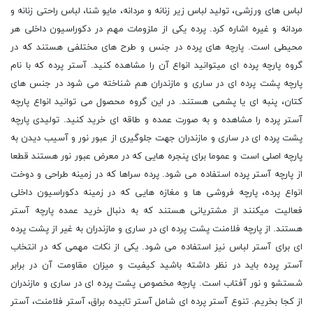
لباس های ورزشی، تولید لباس زیر زنانه و مردانه، مایو شنا، لباس راحتی زنانه و
مردانه و غیره اشاره کرد. پرده یکی از ملزومات مهم در دکوراسیون داخلی هر
محیطی است. پارچه های پرده در جنس و طرح های مختلفی هستند که در
گروه پارچه پرده ای میتوانید انواع آن را مشاهده کنید. آستر پرده که با نام
پارچه پشت پرده ای در ساری و مازندران هم شناخته می شود در جنس های
کتان، پنبه ای یا پشمی هستند. در این گروه محصول می توانید انواع پارچه
آستر پرده را مشاهده و به صورت عمده و طاقه ای خرید کنید. تولیدی پارچه
پشت پرده ای در ساری و مازندران جهت جلوگیری از عبور نور و آسیب دیدن به
پارچه اصلی است و عموما برای پنجره هایی که در معرض عبور نور هستند قطعا
از پارچه آستر پرده استفاده می شود. پرده سراها که در زمینه طراحی و دوخت
انواع پرده، پارچه فروشی ها و مغازه هایی که در زمینه دکوراسیون داخلی
فعالیت میکنند از مشتریانی هستند که به دنبال خرید عمده پارچه آستر
هستند. از پارچه فلامنت پشت پرده ای در ساری و مازندران به غیر از پشت پرده
ای برای آستر لباس نیز استفاده می شود. یکی از نکات مهمی که در انتخاب
آستر پرده باید در نظر داشته باشید کیفیت و میزان مقاومت آن در برابر
شستشو و نور آفتاب است. پارچه مخصوص پشت پرده ای در ساری و مازندران
از کجا بخریم. تنوع آستر پرده ای شامل آستر تابیده براق، آستر فلامنت، آستر