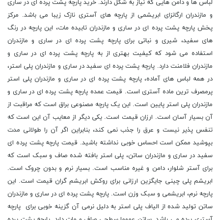
لباس ها و دامن هایی که نیاز به شکل دارند. خرید پارچه پشت پرده ای در ساری
و مازندران ارگانزای ابریشمی از پارچه های آستری نازک زیبا می باشد. مرکز
پخش پارچه پشت پرده ای در ساری و مازندران تابیده مات، این پارچه در رنگ
های سفید، شیری و نباتی برای پارچه پشت پرده ای در ساری و مازندران
استفاده می شود که کیفیت بهتری از به پارچه پشت پرده ای در ساری و
مازندران فلامنت دارد. پارچه پشت پرده ای سفید در ساری و مازندران پلی استر،
در همه لباس های آماده، پارچه پشت پرده ای در ساری و مازندران پلی استر
پرمصرف ترین ماده آستری است. قیمت عمده پارچه پشت پرده ای در ساری و
مازندران پلی استر پایین است. این یک پارچه مصنوعی براق است که مراقبت از
آن بسیار آسان است. ارزان قیمت است. یکی دیگر از معایب آن این است که
تنفس پذیر نیست و عرق را جذب نمی کند، بنابراین اگر آن را طولانی مدت
بپوشید ممکن است احساس خوبی نداشته باشید. قیمت پارچه پشت پرده ای
سفید در ساری و مازندران ساتن، پلی استر بافته شده صاف و سبک است که
برای آستر شلوار، دامن و غیره مناسب است. بسیار نرم و بدون چروک است.
ابریشم پلی چینی جایگزین ارزانی برای روکش ابریشم گران قیمت است. این
پارچه نرم، ابریشمی و سبک وزن است. پارچه پشت پرده ای در ساری و مازندران
ساتن تولید شده از الیاف پلی استر به دلیل نرمی آن گزینه خوبی برای پارچه
آستری پرده می باشد. ساتن عموما سطحی صاف و مات دارد. پارچه پشت پرده