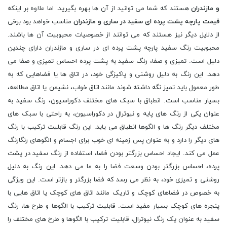
و مازندران
هستند که شما می توانید از آن ها بهره بگیرید. اما علاوه بر اینکه
قیمت پارچه پشت پرده ای سفید در ساری و مازندران
مناسب خواهد بود برخی
از دلایل دیگر نیز هستند که می توانند از خصوصیات محبوبیت آن ها باشند.
محبوبیت رنگ سفید پارچه پشت پرده ای در ساری و مازندران دارای چندین
دلیل است. تمیزی و صفا، رنگ سفید به پشت پرده احساس تمیزی و صفا می
دهد. این رنگ به دلیل روشنی و پاکیزگی خود، در اتاق ها یا فضاهایی که به
طور معمول باید تمیز نگه داشته شوند مانند اتاق خواب، نشیمن یا اتاق مطالعه،
بسیار مناسب است. انطباق با سبک های مختلف دکوراسیون، رنگ سفید به
عنوان یکی از رنگ های پایه و نیوترال در دکوراسیون، به راحتی با سبک های
مختلف دیگر رنگ ها و الگوها انطباق می یابد. این رنگ قابلیت ترکیب با رنگ
های دیگر را دارد و به عنوان پس زمینه ای خوب برای اجسام و الگوهای رنگارنگ
عمل می کند. ایجاد احساس بزرگتر بودن فضا، استفاده از رنگ سفید در پشت
پرده، احساس بزرگتر بودن وسعت فضا را به ما می دهد. این رنگ به دلیل
روشنی و تمیزی خود، به نظر می رسد که فضا بزرگتر و بازتر است. این ویژگی
به خصوص در فضاهای کوچک و تاریک مانند اتاق های کوچک یا اتاق هایی با
پنجره های کوچک بسیار مفید است. قابلیت ترکیب با الگوها و طرح ها، رنگ
سفید به عنوان یک رنگ نیوترال، قابلیت ترکیب با الگوها و طرح های مختلف را