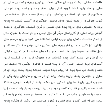
فلامنت مشکی، پشت پرده ای ساتن است. بهترین پارچه پشت پرده ای در
ساری و مازندران، قطعا کاربرد اصلی برای آستر پرده و پشت پرده ای برای
جلوگیری از عبور نور آفتاب و پوشش بهتر پرده از محیط داخل استفاده می
شود. جلوگیری از دیده شدن داخل محیط، جلوگیری از آسیب شدید به پارچه
پرده به خصوص برای پارچه پرده های نفیس و گران قیمت، جلوگیری از دوده
گرفتن پرده اصلی، از کاربردهای دیگر آن برای لباس و پالتو است به عنوان مثال
از آستر فلامنت مشکی برای جیب لباس استفاده می شود و برای مراسم های
عزاداری نیز کاربرد دارد. بیشتر پارچه های آستری دارای عرض سه متر هستند و
طول طاقه ها عموما چهل متر است و در رنگ های سفید، کرم، شیری و نباتی
به فروش می رسند.آستر پرده فلامنت جزو معروف ترین و با کیفیت ترین
آسترهای پرده است. جنس آن از پنبه است و ظاهری لوکس به محیط می
دهد و باعث می شود پرده ها زیباتر دیده شوند. کارخانه پارچه پشت پرده ای در
ساری و مازندران پنبه، پارچه پشت پرده ای در ساری و مازندران پنبه یکی از
محبوب ترین پارچه ها برای آستری می باشد. پنبه از الیاف طبیعی ساخته
شده است، بنابراین قابلیت تنفس دارد و در برابر پوست بسیار راحت است زیرا
رطوبت را به خوبی جذب می کند. آستر پنبه همچنین حجم زیادی را به کل
لباس اضافه نمی کند و برای لباس و شلوار مناسب می باشد. فروشگاه پارچه