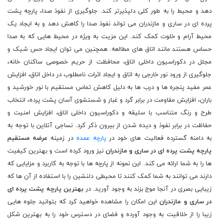
دهد و محیط را به طور کلی دلپذیرتر کند. جلوگیری از نفوذ صدا، پارچه پشت
پرده ای در ساری و مازندران می تواند نفوذ صدا را کاهش دهد و به ایجاد یک
محیط آرام و خلوت کمک کند. این مزیت به ویژه در محیط هایی که به صدا
حساس هستند مانند اتاق های مطالعه. همچنین می توان ایجاد حس شیک و
مجلل در دکوراسیون داخلی اتاق، محافظت از حریم خصوصی ساکنان خانه،
جلوگیری از ورود نور خارجی به اتاق و ایجاد اثرات نامطلوب در داخل اتاق، افزایش
عمر مفید پنجره ها و درب ها به دلیل کاهش تماس مستقیم با نور خورشید و
باران، افزایش مقاومت در برابر گرد و غبار و شستشوی آسان پشت پرده، انتخاب
طرح و رنگ متناسب با سلیقه و دکوراسیون داخلی اتاق، افزایش امنیت و
حفاظت در برابر نفوذ و دیده شدن از بیرون ذکر کرد. نساجی آنلاین با توجه به
به دامنه گسترده فعالیت های خود در
پارچه عمده
در زمینه
عرضه مستقیم
پارچه پشت پرده ای در ساری و مازندران
نیز ورود کرده است و بهترین کیفیت
ها را به شما ارائه می کند. این نمونه از پارچه ها با توجه به کاربرد و مزایایی که
دارند می توانند به شما کمک کنند تا محیطی دلنشین را با استفاده از آن ها که
زیبایی بصری در آنجا موج بزند به وجود آورید. در
بهترین پارچه پشت پرده ای
در ساری و مازندران
این امکان را مشاهده خواهید کرد که بتوانید جلوه هایی
زیبا را از خلاقیت به وجود آورده و فضای در دسترس خود را به بهترین شکل