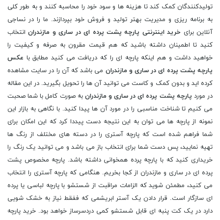
تولیدکنندگان کمک کند تا هزینه ها و سود خود را محاسبه کنند و به طور کلی
به برنامه ریزی و مدیریت بهتر تولید و فروش خود بپردازند. ما را در نساجی
آنلاین برای
خرید اینترنتی پارچه پشت پرده ای در ساری و مازندران
انتخاب
کنید تا اطمینان داشته باشید که هم قیمت مقرون به صرفه و کیفیت را
خواهید داشت و هم اینکه پارچه ای را که دریافت می کنید مطابق با
عکس
پارچه پشت پرده ای در ساری و مازندران
می باشد که آن را در سایت مشاهده
کرده اید و بدون کمک و کاست می توانید آن ها را تحویل بگیرید. در این مقاله
در مورد
پارچه پشت پرده ای در ساری و مازندران
به صورت کامل با شما صحبت
می کنیم تا شناخت مناسبی را در مورد آن ها پیدا کنید. با نگاهی به بازار این
نمونه از پارچه ها می توان به این نتیجه دست پیددا کرد که این امکان برای
شما فراهم شده است که پارچه آستری را در دسته های مختلف از رنگ ها
تهیه نمایید، پس دست شما برای انتخاب باز می باشد و می توانید یک رنگ را
خریداری کنید که با پارچه پرده همخوانی داشته باشد. پارچه مخصوص پشت
پرده ای در ساری و مازندران از کجا بخریم. هنگامی که پارچه آستری را انتخاب
می کنید، مطمئن شوید که الزامات مراقبت از شستشو با پارچه لباسی یا پرده
ای سازگار است. قرار دادن یک آستر ابریشمی که ففقط نیاز به خشک شویی
دارد در یک کت پنبه ای قابل شستشو کمی دردسرساز خواهد بود. خرید پارچه