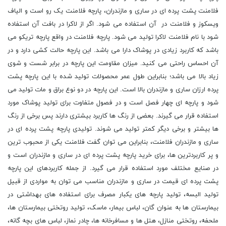
فلامنت پشت پرده ای در ساری و مازندران، پارچه فلامنت یک رو است و الیاف
ویسکوز و فلامنت در آن استفاده می شود. اگر از لاکرا در بافت آن استفاده
شود با نام فلامنت لاکرا تولید می شود. پارچه فلامنت در واقع پارچه تریکو می
باشد که کاربرد زیادی در پوشاک دارا می باشد. این پارچه حالت کشی دارد و در
آن احساس راحتی می کنید. میزان مقاومت این پارچه در برابر شست و شوی
زیاد بالا می باشد؛ بنابراین طول عمر محصولات تولید شده با این پارچه پشت
پرده ارزان ساری و مازندران بالا است. این پارچه در دو نوع براق و مات تولید می
شود و پارچه ای چهار فصل است و در فصول متفاوت برای تولید پوشاک مورد
استفاده قرار می گیرند. بعضی از رنگ ها کاربرد بیشتری دارند پس برخی از رنگ
ها بیشتر و برخی دیگر کمتر تولید می شوند. تولیدی پارچه پشت پرده ای در
ساری و مازندران فلامنت، بنابراین می توان گفت فلامنت یکی از محبوب ترین
و پر کاربردترین ها، برای خرید پارچه پشت پرده ای در ساری و مازندران است و
در صنایع مختلف مورد استفاده قرار می گیرد. از جمله کاربردهای این پارچه
پشت پرده ای قیمت در ساری و مازندران مناسب می توان به مواردی از قبیل
تولید البسه، تولید پارچه های یکبار مصرف برای استفاده های بهداشتی در
بیمارستان ها به عنوان گان، لباس بیمار، ماسک، تولید روتختی بیمارستان ها،
ملحفه، روتختی منازل، هتل ها و مسافرخانه ها، چادر نماز، لباس های بچه گانه،