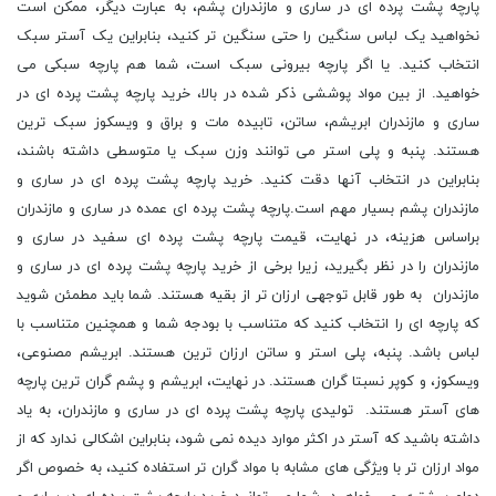
پارچه پشت پرده ای در ساری و مازندران پشم، به عبارت دیگر، ممکن است
نخواهید یک لباس سنگین را حتی سنگین تر کنید، بنابراین یک آستر سبک
انتخاب کنید. یا اگر پارچه بیرونی سبک است، شما هم پارچه سبکی می
خواهید. از بین مواد پوششی ذکر شده در بالا، خرید پارچه پشت پرده ای در
ساری و مازندران ابریشم، ساتن، تابیده مات و براق و ویسکوز سبک ترین
هستند. پنبه و پلی استر می توانند وزن سبک یا متوسطی داشته باشند،
بنابراین در انتخاب آنها دقت کنید. خرید پارچه پشت پرده ای در ساری و
مازندران پشم بسیار مهم است.پارچه پشت پرده ای عمده در ساری و مازندران
براساس هزینه، در نهایت، قیمت پارچه پشت پرده ای سفید در ساری و
مازندران را در نظر بگیرید، زیرا برخی از خرید پارچه پشت پرده ای در ساری و
مازندران به طور قابل توجهی ارزان تر از بقیه هستند. شما باید مطمئن شوید
که پارچه ای را انتخاب کنید که متناسب با بودجه شما و همچنین متناسب با
لباس باشد. پنبه، پلی استر و ساتن ارزان ترین هستند. ابریشم مصنوعی،
ویسکوز، و کوپر نسبتا گران هستند. در نهایت، ابریشم و پشم گران ترین پارچه
های آستر هستند. تولیدی پارچه پشت پرده ای در ساری و مازندران، به یاد
داشته باشید که آستر در اکثر موارد دیده نمی شود، بنابراین اشکالی ندارد که از
مواد ارزان تر با ویژگی های مشابه با مواد گران تر استفاده کنید، به خصوص اگر