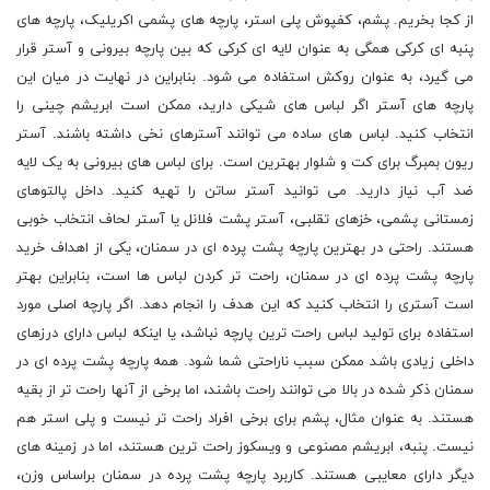
از کجا بخریم. پشم، کفپوش پلی استر، پارچه های پشمی اکریلیک، پارچه های
پنبه ای کرکی همگی به عنوان لایه ای کرکی که بین پارچه بیرونی و آستر قرار
می گیرد، به عنوان روکش استفاده می شود. بنابراین در نهایت در میان این
پارچه های آستر اگر لباس های شیکی دارید، ممکن است ابریشم چینی را
انتخاب کنید. لباس های ساده می توانند آسترهای نخی داشته باشند. آستر
ریون بمبرگ برای کت و شلوار بهترین است. برای لباس های بیرونی به یک لایه
ضد آب نیاز دارید. می توانید آستر ساتن را تهیه کنید. داخل پالتوهای
زمستانی پشمی، خزهای تقلبی، آستر پشت فلانل یا آستر لحاف انتخاب خوبی
هستند. راحتی در بهترین پارچه پشت پرده ای در سمنان، یکی از اهداف خرید
پارچه پشت پرده ای در سمنان، راحت تر کردن لباس ها است، بنابراین بهتر
است آستری را انتخاب کنید که این هدف را انجام دهد. اگر پارچه اصلی مورد
استفاده برای تولید لباس راحت ترین پارچه نباشد، یا اینکه لباس دارای درزهای
داخلی زیادی باشد ممکن سبب ناراحتی شما شود. همه پارچه پشت پرده ای در
سمنان ذکر شده در بالا می توانند راحت باشند، اما برخی از آنها راحت تر از بقیه
هستند. به عنوان مثال، پشم برای برخی افراد راحت تر نیست و پلی استر هم
نیست. پنبه، ابریشم مصنوعی و ویسکوز راحت ترین هستند، اما در زمینه های
دیگر دارای معایبی هستند. کاربرد پارچه پشت پرده در سمنان براساس وزن،