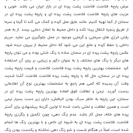
عرض پارچه فلامنت فلامنت پشت پرده ای در بازار ایران می باشد. خوبی و
مزیت های پارچه فلامنت فلامنت پشت پرده ای و پارچه پشت پرده ای در
سمنان از کجا تهیه کنیم. مانند عایق عمل کرده و کمک می کند تا گرما و سرما
از طریق پنجره انتقال پیدا نکند و داخل محیط به تعادل دمایی برسد. از به هدر
رفتن انرژی های سرمایی و گرمایی موجود در محل جلوگیری می نماید. حریم
داخلی را حفظ کرده و مانع این می شود که داخل محیط از بیرون دیده شود.
عکس پارچه پشت پرده ای در سمنان ساده با رنگ خنثی بوده و می توان پارچه
های دیگر با رنگ های مختلف را به عنوان دکور و زیبایی بر روی آن استفاده
کرد. مشخصات بهترین پارچه پشت پرده فلامنت فلامنت و قیمت پارچه پشت
پرده ای در سمنان، حال که با پارچه پشت پرده فلامنت فلامنت آشنا شدید،
وقت آن رسیده که کمی هم راجع به مشخصات بهترین نوع آن اطلاعاتی
بدست آورید. نرمی و لطافت فوق العاده بهترین پارچه پشت پرده ای در
سمنان، این پارچه به خاطر سبک بودن الیافش، دارای زیر دست بسیار نرمی
است و همین لطافت و لختی باعث شده تا اولین گزینه پیشنهادی برای آستر
پرده های خانه، محل کار باشد. عدم رنگ دهی، چون تکمیل و رنگرزی پارچه
فلامنت فلامنت پشت پرده ای به شیوه ای خاص و با بهترین رنگ ها انجام
شده است، اصلاً در هنگام شست و شو رنگ دهی نداشته و یکدست بودن رنگ