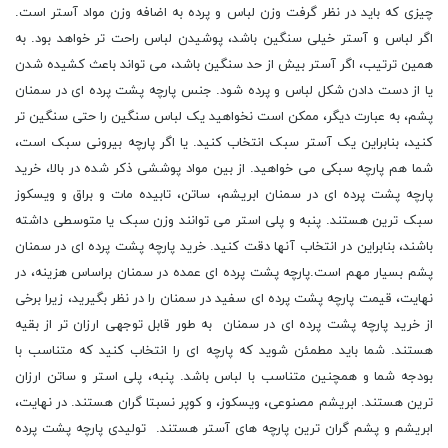
چیزی که باید در نظر گرفت وزن لباس و پرده به اضافه وزن مواد آستر است.
اگر لباس و آستر خیلی سنگین باشد، پوشیدن لباس راحت تر خواهد بود. به
همین ترتیب، اگر آستر بیش از حد سنگین باشد، می تواند باعث کشیده شدن
یا از دست دادن شکل لباس و پرده شود. جنس پارچه پشت پرده ای در سمنان
پشم، به عبارت دیگر، ممکن است نخواهید یک لباس سنگین را حتی سنگین تر
کنید، بنابراین یک آستر سبک انتخاب کنید. یا اگر پارچه بیرونی سبک است،
شما هم پارچه سبکی می خواهید. از بین مواد پوششی ذکر شده در بالا، خرید
پارچه پشت پرده ای در سمنان ابریشم، ساتن، تابیده مات و براق و ویسکوز
سبک ترین هستند. پنبه و پلی استر می توانند وزن سبک یا متوسطی داشته
باشند، بنابراین در انتخاب آنها دقت کنید. خرید پارچه پشت پرده ای در سمنان
پشم بسیار مهم است.پارچه پشت پرده ای عمده در سمنان براساس هزینه، در
نهایت، قیمت پارچه پشت پرده ای سفید در سمنان را در نظر بگیرید، زیرا برخی
از خرید پارچه پشت پرده ای در سمنان به طور قابل توجهی ارزان تر از بقیه
هستند. شما باید مطمئن شوید که پارچه ای را انتخاب کنید که متناسب با
بودجه شما و همچنین متناسب با لباس باشد. پنبه، پلی استر و ساتن ارزان
ترین هستند. ابریشم مصنوعی، ویسکوز، و کوپر نسبتا گران هستند. در نهایت،
ابریشم و پشم گران ترین پارچه های آستر هستند. تولیدی پارچه پشت پرده