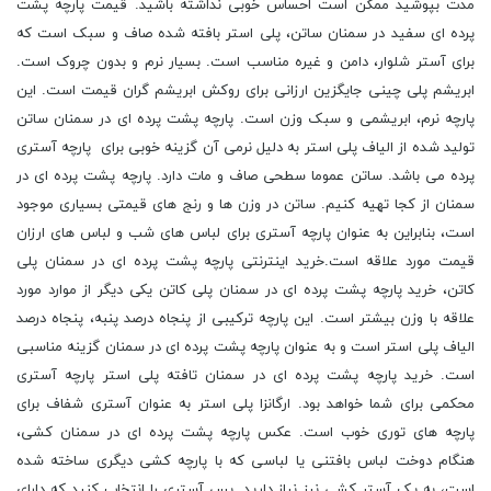
مدت بپوشید ممکن است احساس خوبی نداشته باشید. قیمت پارچه پشت
پرده ای سفید در سمنان ساتن، پلی استر بافته شده صاف و سبک است که
برای آستر شلوار، دامن و غیره مناسب است. بسیار نرم و بدون چروک است.
ابریشم پلی چینی جایگزین ارزانی برای روکش ابریشم گران قیمت است. این
پارچه نرم، ابریشمی و سبک وزن است. پارچه پشت پرده ای در سمنان ساتن
تولید شده از الیاف پلی استر به دلیل نرمی آن گزینه خوبی برای پارچه آستری
پرده می باشد. ساتن عموما سطحی صاف و مات دارد. پارچه پشت پرده ای در
سمنان از کجا تهیه کنیم. ساتن در وزن ها و رنج های قیمتی بسیاری موجود
است، بنابراین به عنوان پارچه آستری برای لباس های شب و لباس های ارزان
قیمت مورد علاقه است.خرید اینترنتی پارچه پشت پرده ای در سمنان پلی
کاتن، خرید پارچه پشت پرده ای در سمنان پلی کاتن یکی دیگر از موارد مورد
علاقه با وزن بیشتر است. این پارچه ترکیبی از پنجاه درصد پنبه، پنجاه درصد
الیاف پلی استر است و به عنوان پارچه پشت پرده ای در سمنان گزینه مناسبی
است. خرید پارچه پشت پرده ای در سمنان تافته پلی استر پارچه آستری
محکمی برای شما خواهد بود. ارگانزا پلی استر به عنوان آستری شفاف برای
پارچه های توری خوب است. عکس پارچه پشت پرده ای در سمنان کشی،
هنگام دوخت لباس بافتنی یا لباسی که با پارچه کشی دیگری ساخته شده
است، به یک آستر کشی نیز نیاز دارید. پس آستری را انتخاب کنید که دارای