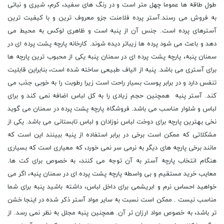
طول طاقه ها عموما چهل متر است و در رنگ های سفید، کرم، شیری و نباتی
به فروش می رسند.آستر پرده فلامنت جزو معروف ترین و با کیفیت ترین
آسترهای پرده است. جنس آن از پنبه است و ظاهری لوکس به محیط می
دهد و باعث می شود پرده ها زیباتر دیده شوند. کارخانه پارچه پشت پرده ای در
سمنان پنبه، پارچه پشت پرده ای در سمنان پنبه یکی از محبوب ترین پارچه ها
برای آستری می باشد. پنبه از الیاف طبیعی ساخته شده است، بنابراین قابلیت
تنفس دارد و در برابر پوست بسیار راحت است زیرا رطوبت را به خوبی جذب می
کند. آستر پنبه همچنین حجم زیادی را به کل لباس اضافه نمی کند و برای
لباس و شلوار مناسب می باشد. فروشگاه پارچه پشت پرده در سمنان می گوید
نخی بهترین پارچه برای دوخت لباس نوزادان و لباس تابستانی می باشد. یکی از
مشکلاتی که ممکن است برخی در برابر استفاده از پنبه ببینند این است که
مانند برخی پارچه های دیگر به نرمی سر نمی خورد، که معیاری است که بسیاری
هنگام انتخاب پارچه آستر به آن توجه می کنند، به خصوص برای کت ها.
معایب خرید مستقیم و بی واسطه پارچه پشت پرده ای در سمنان پنبه، اگر می
خواهید احساس نرم و ابریشمی برای داخل لباس، داشته باشید پنبه برای شما
مناسب نیست . ممکن است نسبت به سایر مواد آستر ذکر شده در اینجا خشن
تر باشد، به خصوص مواد ارزان تر آن. همچنین پنبه مجلل به نظر نمی رسد. از