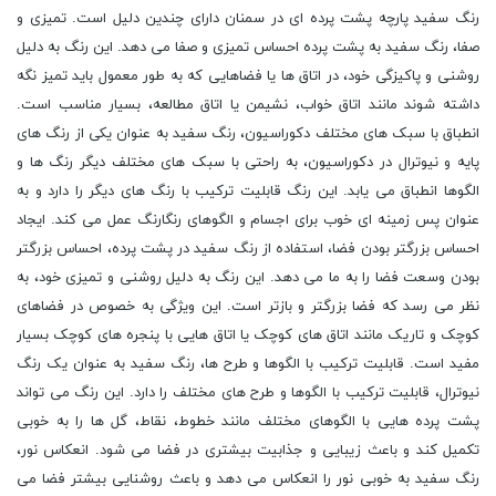
رنگ سفید پارچه پشت پرده ای در سمنان دارای چندین دلیل است. تمیزی و
صفا، رنگ سفید به پشت پرده احساس تمیزی و صفا می دهد. این رنگ به دلیل
روشنی و پاکیزگی خود، در اتاق ها یا فضاهایی که به طور معمول باید تمیز نگه
داشته شوند مانند اتاق خواب، نشیمن یا اتاق مطالعه، بسیار مناسب است.
انطباق با سبک های مختلف دکوراسیون، رنگ سفید به عنوان یکی از رنگ های
پایه و نیوترال در دکوراسیون، به راحتی با سبک های مختلف دیگر رنگ ها و
الگوها انطباق می یابد. این رنگ قابلیت ترکیب با رنگ های دیگر را دارد و به
عنوان پس زمینه ای خوب برای اجسام و الگوهای رنگارنگ عمل می کند. ایجاد
احساس بزرگتر بودن فضا، استفاده از رنگ سفید در پشت پرده، احساس بزرگتر
بودن وسعت فضا را به ما می دهد. این رنگ به دلیل روشنی و تمیزی خود، به
نظر می رسد که فضا بزرگتر و بازتر است. این ویژگی به خصوص در فضاهای
کوچک و تاریک مانند اتاق های کوچک یا اتاق هایی با پنجره های کوچک بسیار
مفید است. قابلیت ترکیب با الگوها و طرح ها، رنگ سفید به عنوان یک رنگ
نیوترال، قابلیت ترکیب با الگوها و طرح های مختلف را دارد. این رنگ می تواند
پشت پرده هایی با الگوهای مختلف مانند خطوط، نقاط، گل ها را به خوبی
تکمیل کند و باعث زیبایی و جذابیت بیشتری در فضا می شود. انعکاس نور،
رنگ سفید به خوبی نور را انعکاس می دهد و باعث روشنایی بیشتر فضا می