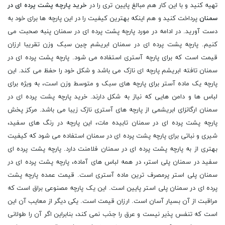
تهیه کنید و با این کار هم مبالغ پایین تری را در
خرید پارچه پشت پرده ای در
سمنان
پرداخت کنید و هم اینکه بهترین کیفیت را در این پارچه ها برای خود به
دست آورید. در ادامه در مورد پارچه پشت پرده ای در سمنان پنبه صحبت می
کنیم. پارچه پشت پرده ای در سمنان ابریشم چین سبک وزن تقریبا ارزان
قیمت است که برای پارچه آستری استفاده می شود. پارچه پشت پرده ای در
سمنان تافته ابریشم پارچه ای نازک می باشد و شکل خود را حفظ می کند. این
پارچه یک ماده آستر برای پارچه های سبک و متوسط وزن است، به ویژه برای
لباس ها و دامن هایی که نیاز به شکل دارند. خرید پارچه پشت پرده ای در
سمنان ارگانزای ابریشمی از پارچه های آستری نازک زیبا می باشد. مرکز پخش
پارچه پشت پرده ای در سمنان تابیده مات، این پارچه در رنگ های سفید،
شیری و نباتی برای پارچه پشت پرده ای در سمنان استفاده می شود که کیفیت
بهتری از به پارچه پشت پرده ای در سمنان فلامنت دارد. پارچه پشت پرده ای
سفید در سمنان پلی استر، در همه لباس های آماده، پارچه پشت پرده ای در
سمنان پلی استر پرمصرف ترین ماده آستری است. قیمت عمده پارچه پشت
پرده ای در سمنان پلی استر پایین است. این یک پارچه مصنوعی براق است که
مراقبت از آن بسیار آسان است. ارزان قیمت است. یکی دیگر از معایب آن این
است که تنفس پذیر نیست و عرق را جذب نمی کند، بنابراین اگر آن را طولانی