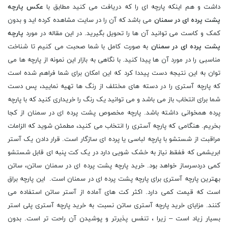
داشت و هم اینکه پارچه ای را که دریافت می کنید مطابق با
عکس پارچه
پشت پرده ای در سمنان
می باشد که آن را در سایت مشاهده کرده اید و بدون
کمک و کاست می توانید آن ها را تحویل بگیرید. در این مقاله در مورد
پارچه
پشت پرده ای در سمنان
به صورت کامل با شما صحبت می کنیم تا شناخت
مناسبی را در مورد آن ها پیدا کنید. با نگاهی به بازار این نمونه از پارچه ها می
توان به این نتیجه دست پیددا کرد که این امکان برای شما فراهم شده است
که پارچه آستری را در دسته های مختلف از رنگ ها تهیه نمایید، پس دست
شما برای انتخاب باز می باشد و می توانید یک رنگ را خریداری کنید که با پارچه
پرده همخوانی داشته باشد. پارچه مخصوص پشت پرده ای در سمنان از کجا
بخریم. هنگامی که پارچه آستری را انتخاب می کنید، مطمئن شوید که الزامات
مراقبت از شستشو با پارچه لباسی یا پرده ای سازگار است. قرار دادن یک آستر
ابریشمی که ففقط نیاز به خشک شویی دارد در یک کت پنبه ای قابل شستشو
کمی دردسرساز خواهد بود. خرید پارچه پشت پرده ای در سمنان ساتن، ساتن
بهترین پارچه آستری برای پارچه پشت پرده ای در سمنان است. این پارچه براق
است که قیمت کمی دارد. اکثر کت های آماده از آستر ساتن استفاده می
کنند. مزایای خرید پارچه آستری ساتن نسبت به خرید پارچه آستری پلی استر
بسیار زیاد است – زیرا ، تنفس پذیرتر و پوشیدن آن راحت تر است. بدون