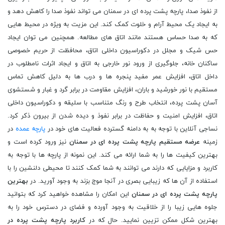
از نفوذ صدا، پارچه پشت پرده ای در سمنان می تواند نفوذ صدا را کاهش دهد و
به ایجاد یک محیط آرام و خلوت کمک کند. این مزیت به ویژه در محیط هایی
که به صدا حساس هستند مانند اتاق های مطالعه. همچنین می توان ایجاد
حس شیک و مجلل در دکوراسیون داخلی اتاق، محافظت از حریم خصوصی
ساکنان خانه، جلوگیری از ورود نور خارجی به اتاق و ایجاد اثرات نامطلوب در
داخل اتاق، افزایش عمر مفید پنجره ها و درب ها به دلیل کاهش تماس
مستقیم با نور خورشید و باران، افزایش مقاومت در برابر گرد و غبار و شستشوی
آسان پشت پرده، انتخاب طرح و رنگ متناسب با سلیقه و دکوراسیون داخلی
اتاق، افزایش امنیت و حفاظت در برابر نفوذ و دیده شدن از بیرون ذکر کرد.
نساجی آنلاین با توجه به به دامنه گسترده فعالیت های خود در
پارچه عمده
در
زمینه
عرضه مستقیم پارچه پشت پرده ای در سمنان
نیز ورود کرده است و
بهترین کیفیت ها را به شما ارائه می کند. این نمونه از پارچه ها با توجه به
کاربرد و مزایایی که دارند می توانند به شما کمک کنند تا محیطی دلنشین را با
استفاده از آن ها که زیبایی بصری در آنجا موج بزند به وجود آورید. در
بهترین
پارچه پشت پرده ای در سمنان
این امکان را مشاهده خواهید کرد که بتوانید
جلوه هایی زیبا را از خلاقیت به وجود آورده و فضای در دسترس خود را به
بهترین شکل ممکن تزیین نمایید. حال که در
کاربرد پارچه پشت پرده در