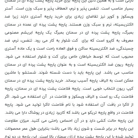
نازکی است و به همین دلیل این پارچه برای خرید پارچه پشت پرده ای در سمنان
بسیار مناسب است. تنفس پذیر و نرم، انعطاف پذیر و سبک وزن است. آستر
ویسکوز و کوپر نیز تقاضای زیادی برای خرید پارچه آستری دارند زیرا ضد
الکتریسیته، نرم و سبک وزن هستند. پارچه پشت پرده ای عمده در سمنان
بمبرگ، پارچه پشت پرده ای در سمنان بمبرگ یک پارچه ابریشم مصنوعی
معروف به کاپرو است که برای کت شلوار به کار می رود. تنفس، نرم، ضد
چسبندگی، ضد الکتریسیته ساکن و فوق العاده راحت است و یک ماده آستری
محبوب است که توسط خیاطان خاص برای کت و شلوار استفاده می شود.
پارچه ریون ضد الکتریسیته است و به عنوان پارچه پشت پرده ای در سمنان
مناسب می باشد. این پارچه باید با دست شسته شوند. شستشو با ماشین
ممکن است به الیاف پارچه آسیب برساند. خرید پارچه پشت پرده ای در سمنان
کرپ ریون انتخاب خوبی است. پارچه فلامنت پشت پرده ای در سمنان، پارچه
فلامنت یک رو است و الیاف ویسکوز و فلامنت در آن استفاده می شود. اگر
از لاکرا در بافت آن استفاده شود با نام فلامنت لاکرا تولید می شود. پارچه
فلامنت در واقع پارچه تریکو می باشد که کاربرد زیادی در پوشاک دارا می باشد.
این پارچه حالت کشی دارد و در آن احساس راحتی می کنید. میزان مقاومت
این پارچه در برابر شست و شوی زیاد بالا می باشد؛ بنابراین طول عمر محصولات
تولید شده با این پارچه پشت پرده ارزان سمنان بالا است. این پارچه در دو نوع