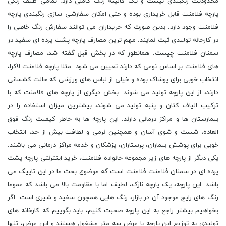
محدودیت رنگبندی نیست و یک کالیته رنگ کاملی دارد. تمامی طیف رنگی
پارچه فلامنت قابل خریداری بوده و حتی امکان سفارشی سازی رنگبندی پارچه
فلامنت وجود دارد. بدین صورت که خریداران می توانند سفارش رنگ خاصی را
در کارخانه تولیدی ثبت نمایند. مهم ترین مصارف پارچه پشت پرده ای سفید در
سمنان فلامنت چیست. همانطور که در بخش قبل گفته شد، مصارف پارچه
های فلامنت بر اساس نوعی که دارند تعیین می شود. مثلا پارچه فلامنت لاکرا،
انتخاب خوبی برای پوشاک بوده و خیلی از لباس های ورزشی که حالت کشسانی
دارند، از این پارچه تولید می شوند. بخش دیگری از پارچه های فلامنت که با
ترکیب الیاف کتان و پنبه تولید می شوند، بیشترین میزان استفاده را در
بیمارستان ها و مراکز درمانی دارند. این پارچه ها به خاطر کیفیت رنگ فوق
العاده، شست و شوی آسان و همچنین نرمی و لطافت بیش از حد، انتخاب
خوبی برای پوشش بیماران، پرستاران، پزشکان و خدمه مراکز درمانی می باشند.
یکی دیگر از پارچه های زیر مجموعه خانواده فلامنت، خرید اینترنتی پارچه پشت
پرده ای در سمنان فلامنت فلامنت است که موضوع بحث ما در این تاپیک می
باشد. این پارچه، یک پارچه نازک، لطیف اما با مقاومت بالا می باشد که عموما
رنگ های رایج موجود آن در بازار، رنگ هایی همچون سفید و شیری است. اگر
بخواهیم بیشتر راجع به این پارچه صحبت کنیم، باید بگوییم که کارخانه های
تولیدی به توزیع این پارچه با عرض سه متر مشغول هستند و این عرض، تنها