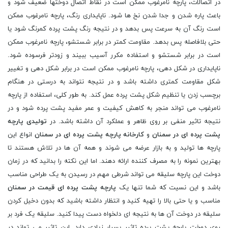
در اتصالات، پارچه نامرغوب ممکن است در نقاط اتصال دوختها ضعیف شود و
باعث پاره شدن و جدا شدن نخ ها شود. ناپایداری رنگ، پارچه نامرغوب ممکن
است رنگ آن به سرعت پس بدهد و در نتیجه رنگ پشت پرده کمرنگ شود یا
حتی بلافاصله پس بدهد. مقاومت کمتر در برابر شستشو، پارچه نامرغوب ممکن
است در برابر شستشو و استفاده مکرر آسیب ببیند و زودتر فرسوده شود.
ناپایداری در شکل دهی، پارچه نامرغوب ممکن است در برابر شکل دهی و تغییر
شکل مقاومت کمتری داشته باشد و در نتیجه نتواند به درستی در هنگام
برچسب زدن یا تنظیم شکل پشت پرده عمل کند. به طور کلی، استفاده از پارچه
نامرغوب می تواند منجر به کاهش کیفیت و عمر مفید پشت پرده شود و در
نتیجه تاثیر منفی بر روی ظاهر و عملکرد آن داشته باشد. در
تولیدی پارچه
پشت پرده ای در سمنان
و
کارخانه پارچه پشت پرده ای در سمنان
انواع این
پارچه ها تولید و به بازار عرضه می شوند و همه آن ها در تلاش هستند تا
بهترین نمونه را به مصرف کننده ارائه دهند. اما این نکته را بدانید که در زمان
دوخت این پارچه سلیقه می تواند شرطی مهم در رسیدن به یک طراحی مناسب
باشد و این نسیت که شما تنها یک
پارچه پشت پرده ای قیمت در سمنان
مناسب و یا حتی بالا را تهیه کنید و انتظار داشته باشید که بدون دخیل کردن
سلیقه در دوخت آن ها به نتیجه ای دلخواه دست پیدا کنید. سلیقه یک فرد بر
روی دوخت پارچه پشت پرده تاثیر بسیار زیادی دارد. این تاثیر می تواند در