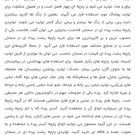
براق و مات تولید می شود و پارچه ای چهار فصل است و در فصول متفاوت برای
تولید پوشاک مورد استفاده قرار می گیرند. بعضی از رنگ ها کاربرد بیشتری
دارند پس برخی از رنگ ها بیشتر و برخی دیگر کمتر تولید می شوند. تولیدی
پارچه پشت پرده ای در سمنان فلامنت، بنابراین می توان گفت فلامنت یکی از
محبوب ترین و پر کاربردترین ها، برای خرید پارچه پشت پرده ای در سمنان
است و در صنایع مختلف مورد استفاده قرار می گیرد. از جمله کاربردهای این
پارچه پشت پرده ای قیمت در سمنان مناسب می توان به مواردی از قبیل تولید
البسه، تولید پارچه های یکبار مصرف برای استفاده های بهداشتی در بیمارستان
ها به عنوان گان، لباس بیمار، ماسک، تولید روتختی بیمارستان ها، ملحفه،
روتختی منازل، هتل ها و مسافرخانه ها، چادر نماز، لباس های بچه گانه، لباس
های ورزشی، تولید لباس زیر زنانه و مردانه، مایو شنا، لباس راحتی زنانه و مردانه
و غیره اشاره کرد. پرده یکی از ملزومات مهم در دکوراسیون داخلی هر محیطی
است. پارچه های پرده در جنس و طرح های مختلفی هستند که در گروه پارچه
پرده ای میتوانید انواع آن را مشاهده کنید. آستر پرده که با نام پارچه پشت
پرده ای در سمنان هم شناخته می شود در جنس های کتان، پنبه ای یا پشمی
هستند. در این گروه محصول می توانید انواع پارچه آستر پرده را مشاهده و به
صورت عمده و طاقه ای خرید کنید. تولیدی پارچه پشت پرده ای در سمنان