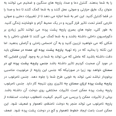
را به شما بدهند. کنترل دما و صدا، پارچه های سنگین و ضخیم می توانند به
عنوان یک عایق حرارتی و صوتی عمل کنند و به شما کمک کنند تا دما و صدا را
در فضا کنترل کنید. این امر به شما اجازه می دهد تا از تغییرات دمایی و صوتی
خارجی کمتر تحت تاثیر قرار گیرید و در یک محیط آرام و خوشایند زندگی کنید.
به طور کلی، جلوه های بصری پارچه پشت پرده می توانند تاثیر زیادی بر
دکوراسیون داخلی داشته باشند و به شما کمک می کنند تا فضای داخلی را به
شکلی که می خواهید تزیین کنید و به آن احساس راحتی و آرامش بدهید. اما
این نکته را بدانید که در راه تهیه
پارچه پشت پرده ای عمده در سمنان
باید
دقت داشته باشید که عاملی که می تواند به شما در به وجود آوردن فضایی که
در مورد آن صحبت کردیم تاثیر داشته باشد
جنس پارچه پشت پرده ای در
سمنان
خواهد بود زیرا در صورتیکه که جنس این پارچه از مرغوبیت مناسبی
برخوردار نباشد نمی تواند به خوبی طرح شما را جلوه دهد. جنس نامرغوب در
پارچه پشت پرده ارزان سمنان
چه تاثیری روی نتیجه کار دارد. جنس نامرغوب
پارچه پشت پرده ممکن است تاثیرات مختلفی روی دوخت آن داشته باشد.
برخی از تاثیرات ممکن را بررسی می کنیم. کیفیت نامطلوب دوخت، استفاده از
پارچه نامرغوب می تواند منجر به دوخت نامنظم، ناهموار و ضعیف شود. این
ممکن است باعث ایجاد خطوط ناهموار و کج در دوخت پشت پرده شود. ضعف