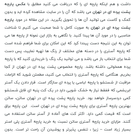
داشت و هم اینکه پارچه ای را که دریافت می کنید مطابق با
عکس پارچه
پشت پرده ای در تهران
می باشد که آن را در سایت مشاهده کرده اید و بدون
کمک و کاست می توانید آن ها را تحویل بگیرید. در این مقاله در مورد
پارچه
پشت پرده ای در تهران
به صورت کامل با شما صحبت می کنیم تا شناخت
مناسبی را در مورد آن ها پیدا کنید. با نگاهی به بازار این نمونه از پارچه ها می
توان به این نتیجه دست پیددا کرد که این امکان برای شما فراهم شده است
که پارچه آستری را در دسته های مختلف از رنگ ها تهیه نمایید، پس دست
شما برای انتخاب باز می باشد و می توانید یک رنگ را خریداری کنید که با پارچه
پرده همخوانی داشته باشد. پارچه مخصوص پشت پرده ای در تهران از کجا
بخریم. هنگامی که پارچه آستری را انتخاب می کنید، مطمئن شوید که الزامات
مراقبت از شستشو با پارچه لباسی یا پرده ای سازگار است. قرار دادن یک آستر
ابریشمی که ففقط نیاز به خشک شویی دارد در یک کت پنبه ای قابل شستشو
کمی دردسرساز خواهد بود. خرید پارچه پشت پرده ای در تهران ساتن، ساتن
بهترین پارچه آستری برای پارچه پشت پرده ای در تهران است. این پارچه براق
است که قیمت کمی دارد. اکثر کت های آماده از آستر ساتن استفاده می
کنند. مزایای خرید پارچه آستری ساتن نسبت به خرید پارچه آستری پلی استر
بسیار زیاد است – زیرا ، تنفس پذیرتر و پوشیدن آن راحت تر است. بدون