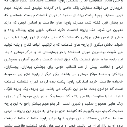
و حتی امکان سفارشی سازی رنگبندی پارچه فلامنت وجود دارد. بدین صورت که
خریداران می توانند سفارش رنگ خاصی را در کارخانه تولیدی ثبت نمایند. مهم
ترین مصارف پارچه پشت پرده ای سفید در تهران فلامنت چیست. همانطور که
در بخش قبل گفته شد، مصارف پارچه های فلامنت بر اساس نوعی که دارند
تعیین می شود. مثلا پارچه فلامنت لاکرا، انتخاب خوبی برای پوشاک بوده و
خیلی از لباس های ورزشی که حالت کشسانی دارند، از این پارچه تولید می
شوند. بخش دیگری از پارچه های فلامنت که با ترکیب الیاف کتان و پنبه تولید
می شوند، بیشترین میزان استفاده را در بیمارستان ها و مراکز درمانی دارند.
این پارچه ها به خاطر کیفیت رنگ فوق العاده، شست و شوی آسان و همچنین
نرمی و لطافت بیش از حد، انتخاب خوبی برای پوشش بیماران، پرستاران،
پزشکان و خدمه مراکز درمانی می باشند. یکی دیگر از پارچه های زیر مجموعه
خانواده فلامنت، خرید اینترنتی پارچه پشت پرده ای در تهران فلامنت فلامنت
است که موضوع بحث ما در این تاپیک می باشد. این پارچه، یک پارچه نازک،
لطیف اما با مقاومت بالا می باشد که عموما رنگ های رایج موجود آن در بازار،
رنگ هایی همچون سفید و شیری است. اگر بخواهیم بیشتر راجع به این پارچه
صحبت کنیم، باید بگوییم که کارخانه های تولیدی به توزیع این پارچه با عرض
سه متر مشغول هستند و این عرض، تنها عرض پارچه فلامنت فلامنت پشت
پرده ای در بازار ایران می باشد. خوبی و مزیت های پارچه فلامنت فلامنت پشت