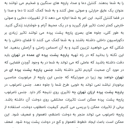
را به شما بدهند. کنترل دما و صدا، پارچه های سنگین و ضخیم می توانند به
عنوان یک عایق حرارتی و صوتی عمل کنند و به شما کمک کنند تا دما و صدا را
در فضا کنترل کنید. این امر به شما اجازه می دهد تا از تغییرات دمایی و صوتی
خارجی کمتر تحت تاثیر قرار گیرید و در یک محیط آرام و خوشایند زندگی کنید.
به طور کلی، جلوه های بصری پارچه پشت پرده می توانند تاثیر زیادی بر
دکوراسیون داخلی داشته باشند و به شما کمک می کنند تا فضای داخلی را به
شکلی که می خواهید تزیین کنید و به آن احساس راحتی و آرامش بدهید. اما
این نکته را بدانید که در راه تهیه
پارچه پشت پرده ای عمده در تهران
باید
دقت داشته باشید که عاملی که می تواند به شما در به وجود آوردن فضایی که
در مورد آن صحبت کردیم تاثیر داشته باشد
جنس پارچه پشت پرده ای در
تهران
خواهد بود زیرا در صورتیکه که جنس این پارچه از مرغوبیت مناسبی
برخوردار نباشد نمی تواند به خوبی طرح شما را جلوه دهد. جنس نامرغوب در
پارچه پشت پرده ارزان تهران
چه تاثیری روی نتیجه کار دارد. جنس نامرغوب
پارچه پشت پرده ممکن است تاثیرات مختلفی روی دوخت آن داشته باشد.
برخی از تاثیرات ممکن را بررسی می کنیم. کیفیت نامطلوب دوخت، استفاده از
پارچه نامرغوب می تواند منجر به دوخت نامنظم، ناهموار و ضعیف شود. این
ممکن است باعث ایجاد خطوط ناهموار و کج در دوخت پشت پرده شود. ضعف