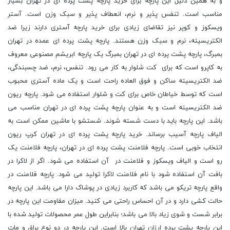
و به همین دلیل این پارچه برای خرید پارچه پشت پرده ای در تهران بسیار
مناسب است. تنفس پذیر و نرم، انعطاف پذیر و سبک وزن است. آستر
ویسکوز و کوپر نیز تقاضای زیادی برای خرید پارچه آستری دارند زیرا ضد
الکتریسیته، نرم و سبک وزن هستند. پارچه پشت پرده ای عمده در تهران
بمبرگ، پارچه پشت پرده ای در تهران بمبرگ یک پارچه ابریشم مصنوعی معروف
به کاپرو است که برای کت شلوار به کار می رود. تنفس، نرم، ضد چسبندگی،
ضد الکتریسیته ساکن و فوق العاده راحت است و یک ماده آستری محبوب
است که توسط خیاطان خاص برای کت و شلوار استفاده می شود. پارچه ریون
ضد الکتریسیته است و به عنوان پارچه پشت پرده ای در تهران مناسب می
باشد. این پارچه باید با دست شسته شوند. شستشو با ماشین ممکن است به
الیاف پارچه آسیب برساند. خرید پارچه پشت پرده ای در تهران کرپ ریون
انتخاب خوبی است. پارچه فلامنت پشت پرده ای در تهران، پارچه فلامنت یک
رو است و الیاف ویسکوز و فلامنت در آن استفاده می شود. اگر از لاکرا در
بافت آن استفاده شود با نام فلامنت لاکرا تولید می شود. پارچه فلامنت در
واقع پارچه تریکو می باشد که کاربرد زیادی در پوشاک دارا می باشد. این پارچه
حالت کشی دارد و در آن احساس راحتی می کنید. میزان مقاومت این پارچه در
برابر شست و شوی زیاد بالا می باشد؛ بنابراین طول عمر محصولات تولید شده با
این پارچه پشت پرده ارزان تهران بالا است. این پارچه در دو نوع براق و مات