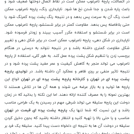
در اتصالات، پارچه نامرغوب ممکن است در نقاط اتصال دوختها ضعیف شود و
باعث پاره شدن و جدا شدن نخ ها شود. ناپایداری رنگ، پارچه نامرغوب ممکن
است رنگ آن به سرعت پس بدهد و در نتیجه رنگ پشت پرده کمرنگ شود یا
حتی بلافاصله پس بدهد. مقاومت کمتر در برابر شستشو، پارچه نامرغوب ممکن
است در برابر شستشو و استفاده مکرر آسیب ببیند و زودتر فرسوده شود.
ناپایداری در شکل دهی، پارچه نامرغوب ممکن است در برابر شکل دهی و تغییر
شکل مقاومت کمتری داشته باشد و در نتیجه نتواند به درستی در هنگام
برچسب زدن یا تنظیم شکل پشت پرده عمل کند. به طور کلی، استفاده از پارچه
نامرغوب می تواند منجر به کاهش کیفیت و عمر مفید پشت پرده شود و در
نتیجه تاثیر منفی بر روی ظاهر و عملکرد آن داشته باشد. در
تولیدی پارچه
پشت پرده ای در تهران
و
کارخانه پارچه پشت پرده ای در تهران
انواع این
پارچه ها تولید و به بازار عرضه می شوند و همه آن ها در تلاش هستند تا
بهترین نمونه را به مصرف کننده ارائه دهند. اما این نکته را بدانید که در زمان
دوخت این پارچه سلیقه می تواند شرطی مهم در رسیدن به یک طراحی مناسب
باشد و این نسیت که شما تنها یک
پارچه پشت پرده ای قیمت در تهران
مناسب و یا حتی بالا را تهیه کنید و انتظار داشته باشید که بدون دخیل کردن
سلیقه در دوخت آن ها به نتیجه ای دلخواه دست پیدا کنید. سلیقه یک فرد بر
روی دوخت پارچه پشت پرده تاثیر بسیار زیادی دارد. این تاثیر می تواند در