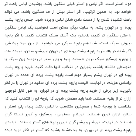
مواد آستر است. اگر لباس و آستر خیلی سنگین باشد، پوشیدن لباس راحت تر
خواهد بود. به همین ترتیب، اگر آستر بیش از حد سنگین باشد، می تواند
باعث کشیده شدن یا از دست دادن شکل لباس و پرده شود. جنس پارچه پشت
پرده ای در تهران پشم، به عبارت دیگر، ممکن است نخواهید یک لباس سنگین
را حتی سنگین تر کنید، بنابراین یک آستر سبک انتخاب کنید. یا اگر پارچه
بیرونی سبک است، شما هم پارچه سبکی می خواهید. از بین مواد پوششی
ذکر شده در بالا، خرید پارچه پشت پرده ای در تهران ابریشم، ساتن، تابیده مات
و براق و ویسکوز سبک ترین هستند. پنبه و پلی استر می توانند وزن سبک یا
متوسطی داشته باشند، بنابراین در انتخاب آنها دقت کنید. خرید پارچه پشت
پرده ای در تهران پشم بسیار مهم است.پارچه پشت پرده ای عمده در تهران
براساس هزینه، در نهایت، قیمت پارچه پشت پرده ای سفید در تهران را در نظر
بگیرید، زیرا برخی از خرید پارچه پشت پرده ای در تهران به طور قابل توجهی
ارزان تر از بقیه هستند. شما باید مطمئن شوید که پارچه ای را انتخاب کنید که
متناسب با بودجه شما و همچنین متناسب با لباس باشد. پنبه، پلی استر و
ساتن ارزان ترین هستند. ابریشم مصنوعی، ویسکوز، و کوپر نسبتا گران
هستند. در نهایت، ابریشم و پشم گران ترین پارچه های آستر هستند. تولیدی
پارچه پشت پرده ای در تهران، به یاد داشته باشید که آستر در اکثر موارد دیده