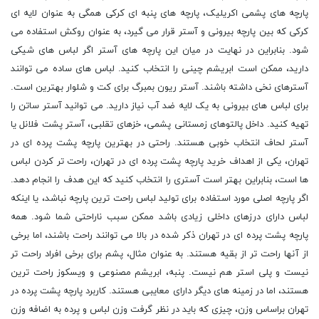
پارچه های پشمی اکریلیک، پارچه های پنبه ای کرکی همگی به عنوان لایه ای
کرکی که بین پارچه بیرونی و آستر قرار می گیرد، به عنوان روکش استفاده می
شود. بنابراین در نهایت در میان این پارچه های آستر اگر لباس های شیکی
دارید، ممکن است ابریشم چینی را انتخاب کنید. لباس های ساده می توانند
آسترهای نخی داشته باشند. آستر ریون بمبرگ برای کت و شلوار بهترین است.
برای لباس های بیرونی به یک لایه ضد آب نیاز دارید. می توانید آستر ساتن را
تهیه کنید. داخل پالتوهای زمستانی پشمی، خزهای تقلبی، آستر پشت فلانل یا
آستر لحاف انتخاب خوبی هستند. راحتی در بهترین پارچه پشت پرده ای در
تهران، یکی از اهداف خرید پارچه پشت پرده ای در تهران، راحت تر کردن لباس
ها است، بنابراین بهتر است آستری را انتخاب کنید که این هدف را انجام دهد.
اگر پارچه اصلی مورد استفاده برای تولید لباس راحت ترین پارچه نباشد، یا اینکه
لباس دارای درزهای داخلی زیادی باشد ممکن سبب ناراحتی شما شود. همه
پارچه پشت پرده ای در تهران ذکر شده در بالا می توانند راحت باشند، اما برخی
از آنها راحت تر از بقیه هستند. به عنوان مثال، پشم برای برخی افراد راحت تر
نیست و پلی استر هم نیست. پنبه، ابریشم مصنوعی و ویسکوز راحت ترین
هستند، اما در زمینه های دیگر دارای معایبی هستند. کاربرد پارچه پشت پرده در
تهران براساس وزن، چیزی که باید در نظر گرفت وزن لباس و پرده به اضافه وزن