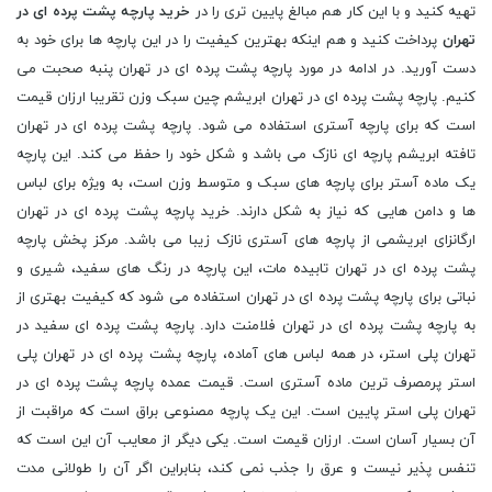
تهیه کنید و با این کار هم مبالغ پایین تری را در
خرید پارچه پشت پرده ای در
تهران
پرداخت کنید و هم اینکه بهترین کیفیت را در این پارچه ها برای خود به
دست آورید. در ادامه در مورد پارچه پشت پرده ای در تهران پنبه صحبت می
کنیم. پارچه پشت پرده ای در تهران ابریشم چین سبک وزن تقریبا ارزان قیمت
است که برای پارچه آستری استفاده می شود. پارچه پشت پرده ای در تهران
تافته ابریشم پارچه ای نازک می باشد و شکل خود را حفظ می کند. این پارچه
یک ماده آستر برای پارچه های سبک و متوسط وزن است، به ویژه برای لباس
ها و دامن هایی که نیاز به شکل دارند. خرید پارچه پشت پرده ای در تهران
ارگانزای ابریشمی از پارچه های آستری نازک زیبا می باشد. مرکز پخش پارچه
پشت پرده ای در تهران تابیده مات، این پارچه در رنگ های سفید، شیری و
نباتی برای پارچه پشت پرده ای در تهران استفاده می شود که کیفیت بهتری از
به پارچه پشت پرده ای در تهران فلامنت دارد. پارچه پشت پرده ای سفید در
تهران پلی استر، در همه لباس های آماده، پارچه پشت پرده ای در تهران پلی
استر پرمصرف ترین ماده آستری است. قیمت عمده پارچه پشت پرده ای در
تهران پلی استر پایین است. این یک پارچه مصنوعی براق است که مراقبت از
آن بسیار آسان است. ارزان قیمت است. یکی دیگر از معایب آن این است که
تنفس پذیر نیست و عرق را جذب نمی کند، بنابراین اگر آن را طولانی مدت