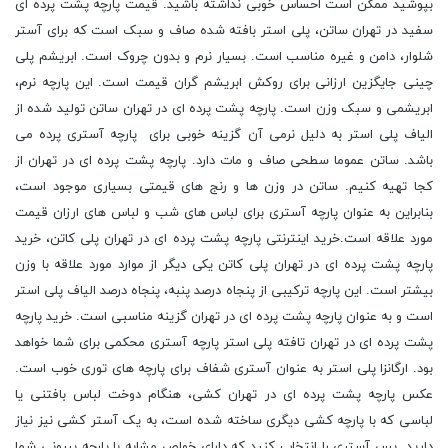
بپوشید ممکن است احساس خوبی نداشته باشید. قیمت پارچه پشت پرده ای
سفید در تهران ساتن، پلی استر بافته شده صاف و سبک است که برای آستر
شلوار، دامن و غیره مناسب است. بسیار نرم و بدون چروک است. ابریشم پلی
چینی جایگزین ارزانی برای روکش ابریشم گران قیمت است. این پارچه نرم،
ابریشمی و سبک وزن است. پارچه پشت پرده ای در تهران ساتن تولید شده از
الیاف پلی استر به دلیل نرمی آن گزینه خوبی برای پارچه آستری پرده می
باشد. ساتن عموما سطحی صاف و مات دارد. پارچه پشت پرده ای در تهران از
کجا تهیه کنیم. ساتن در وزن ها و رنج های قیمتی بسیاری موجود است،
بنابراین به عنوان پارچه آستری برای لباس های شب و لباس های ارزان قیمت
مورد علاقه است.خرید اینترنتی پارچه پشت پرده ای در تهران پلی کاتن، خرید
پارچه پشت پرده ای در تهران پلی کاتن یکی دیگر از موارد مورد علاقه با وزن
بیشتر است. این پارچه ترکیبی از پنجاه درصد پنبه، پنجاه درصد الیاف پلی استر
است و به عنوان پارچه پشت پرده ای در تهران گزینه مناسبی است. خرید پارچه
پشت پرده ای در تهران تافته پلی استر پارچه آستری محکمی برای شما خواهد
بود. ارگانزا پلی استر به عنوان آستری شفاف برای پارچه های توری خوب است.
عکس پارچه پشت پرده ای در تهران کشی، هنگام دوخت لباس بافتنی یا
لباسی که با پارچه کشی دیگری ساخته شده است، به یک آستر کشی نیز نیاز
دارید. پس آستری را انتخاب کنید که دارای خواص مشابه با پارچه بیرونی شما