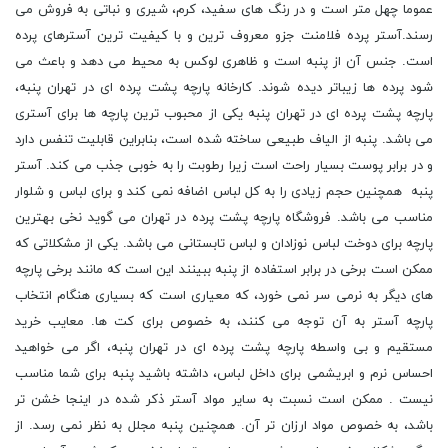
عموما چهل متر است و در رنگ های سفید، کرم، شیری و نباتی به فروش می
رسند.آستر پرده فلامنت جزو معروف ترین و با کیفیت ترین آسترهای پرده
است. جنس آن از پنبه است و ظاهری لوکس به محیط می دهد و باعث می
شود پرده ها زیباتر دیده شوند. کارخانه پارچه پشت پرده ای در تهران پنبه،
پارچه پشت پرده ای در تهران پنبه یکی از محبوب ترین پارچه ها برای آستری
می باشد. پنبه از الیاف طبیعی ساخته شده است، بنابراین قابلیت تنفس دارد
و در برابر پوست بسیار راحت است زیرا رطوبت را به خوبی جذب می کند. آستر
پنبه همچنین حجم زیادی را به کل لباس اضافه نمی کند و برای لباس و شلوار
مناسب می باشد. فروشگاه پارچه پشت پرده در تهران می گوید نخی بهترین
پارچه برای دوخت لباس نوزادان و لباس تابستانی می باشد. یکی از مشکلاتی که
ممکن است برخی در برابر استفاده از پنبه ببینند این است که مانند برخی پارچه
های دیگر به نرمی سر نمی خورد، که معیاری است که بسیاری هنگام انتخاب
پارچه آستر به آن توجه می کنند، به خصوص برای کت ها. معایب خرید
مستقیم و بی واسطه پارچه پشت پرده ای در تهران پنبه، اگر می خواهید
احساس نرم و ابریشمی برای داخل لباس، داشته باشید پنبه برای شما مناسب
نیست . ممکن است نسبت به سایر مواد آستر ذکر شده در اینجا خشن تر
باشد، به خصوص مواد ارزان تر آن. همچنین پنبه مجلل به نظر نمی رسد. از