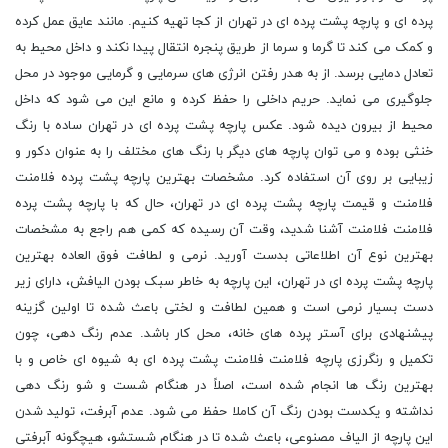
پرده ای و پارچه پشت پرده ای در تهران از کجا تهیه کنیم. مانند عایق عمل کرده
و کمک می کند تا گرما و سرما از طریق پنجره انتقال پیدا نکند و داخل محیط به
تعادل دمایی برسد. از به هدر رفتن انرژی های سرمایی و گرمایی موجود در محل
جلوگیری می نماید. حریم داخلی را حفظ کرده و مانع این می شود که داخل
محیط از بیرون دیده شود. عکس پارچه پشت پرده ای در تهران ساده با رنگ
خنثی بوده و می توان پارچه های دیگر با رنگ های مختلف را به عنوان دکور و
زیبایی بر روی آن استفاده کرد. مشخصات بهترین پارچه پشت پرده فلامنت
فلامنت و قیمت پارچه پشت پرده ای در تهران، حال که با پارچه پشت پرده
فلامنت فلامنت آشنا شدید، وقت آن رسیده که کمی هم راجع به مشخصات
بهترین نوع آن اطلاعاتی بدست آورید. نرمی و لطافت فوق العاده بهترین
پارچه پشت پرده ای در تهران، این پارچه به خاطر سبک بودن الیافش، دارای زیر
دست بسیار نرمی است و همین لطافت و لختی باعث شده تا اولین گزینه
پیشنهادی برای آستر پرده های خانه، محل کار باشد. عدم رنگ دهی، چون
تکمیل و رنگرزی پارچه فلامنت فلامنت پشت پرده ای به شیوه ای خاص و با
بهترین رنگ ها انجام شده است، اصلاً در هنگام شست و شو رنگ دهی
نداشته و یکدست بودن رنگ آن کاملا حفظ می شود. عدم آبرفت، تولید شدن
این پارچه از الیاف مصنوعی، باعث شده تا در هنگام شستشو، هیچگونه آبرفتی