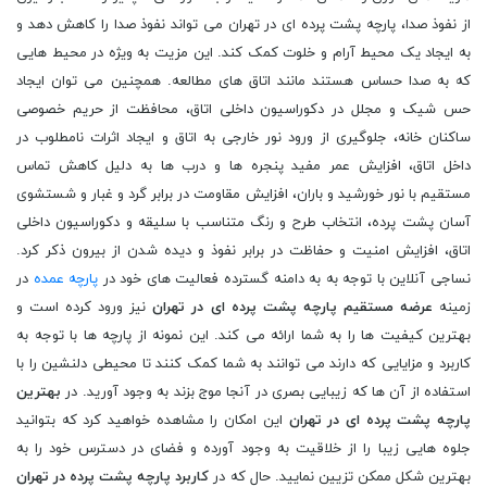
از نفوذ صدا، پارچه پشت پرده ای در تهران می تواند نفوذ صدا را کاهش دهد و
به ایجاد یک محیط آرام و خلوت کمک کند. این مزیت به ویژه در محیط هایی
که به صدا حساس هستند مانند اتاق های مطالعه. همچنین می توان ایجاد
حس شیک و مجلل در دکوراسیون داخلی اتاق، محافظت از حریم خصوصی
ساکنان خانه، جلوگیری از ورود نور خارجی به اتاق و ایجاد اثرات نامطلوب در
داخل اتاق، افزایش عمر مفید پنجره ها و درب ها به دلیل کاهش تماس
مستقیم با نور خورشید و باران، افزایش مقاومت در برابر گرد و غبار و شستشوی
آسان پشت پرده، انتخاب طرح و رنگ متناسب با سلیقه و دکوراسیون داخلی
اتاق، افزایش امنیت و حفاظت در برابر نفوذ و دیده شدن از بیرون ذکر کرد.
نساجی آنلاین با توجه به به دامنه گسترده فعالیت های خود در
پارچه عمده
در
زمینه
عرضه مستقیم پارچه پشت پرده ای در تهران
نیز ورود کرده است و
بهترین کیفیت ها را به شما ارائه می کند. این نمونه از پارچه ها با توجه به
کاربرد و مزایایی که دارند می توانند به شما کمک کنند تا محیطی دلنشین را با
استفاده از آن ها که زیبایی بصری در آنجا موج بزند به وجود آورید. در
بهترین
پارچه پشت پرده ای در تهران
این امکان را مشاهده خواهید کرد که بتوانید
جلوه هایی زیبا را از خلاقیت به وجود آورده و فضای در دسترس خود را به
بهترین شکل ممکن تزیین نمایید. حال که در
کاربرد پارچه پشت پرده در تهران