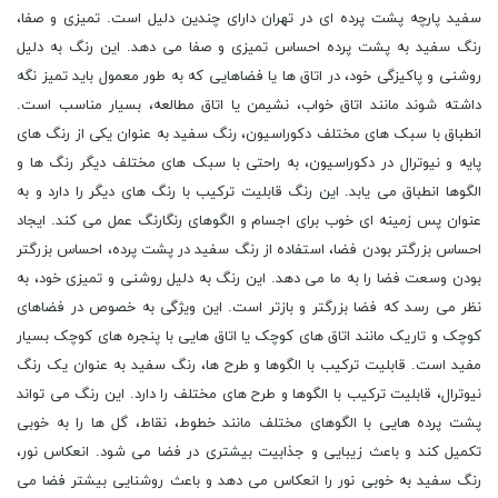
سفید پارچه پشت پرده ای در تهران دارای چندین دلیل است. تمیزی و صفا،
رنگ سفید به پشت پرده احساس تمیزی و صفا می دهد. این رنگ به دلیل
روشنی و پاکیزگی خود، در اتاق ها یا فضاهایی که به طور معمول باید تمیز نگه
داشته شوند مانند اتاق خواب، نشیمن یا اتاق مطالعه، بسیار مناسب است.
انطباق با سبک های مختلف دکوراسیون، رنگ سفید به عنوان یکی از رنگ های
پایه و نیوترال در دکوراسیون، به راحتی با سبک های مختلف دیگر رنگ ها و
الگوها انطباق می یابد. این رنگ قابلیت ترکیب با رنگ های دیگر را دارد و به
عنوان پس زمینه ای خوب برای اجسام و الگوهای رنگارنگ عمل می کند. ایجاد
احساس بزرگتر بودن فضا، استفاده از رنگ سفید در پشت پرده، احساس بزرگتر
بودن وسعت فضا را به ما می دهد. این رنگ به دلیل روشنی و تمیزی خود، به
نظر می رسد که فضا بزرگتر و بازتر است. این ویژگی به خصوص در فضاهای
کوچک و تاریک مانند اتاق های کوچک یا اتاق هایی با پنجره های کوچک بسیار
مفید است. قابلیت ترکیب با الگوها و طرح ها، رنگ سفید به عنوان یک رنگ
نیوترال، قابلیت ترکیب با الگوها و طرح های مختلف را دارد. این رنگ می تواند
پشت پرده هایی با الگوهای مختلف مانند خطوط، نقاط، گل ها را به خوبی
تکمیل کند و باعث زیبایی و جذابیت بیشتری در فضا می شود. انعکاس نور،
رنگ سفید به خوبی نور را انعکاس می دهد و باعث روشنایی بیشتر فضا می