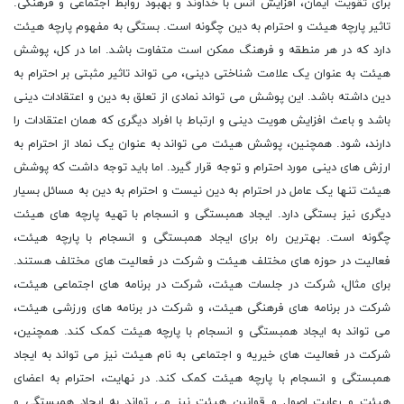
برای تقویت ایمان، افزایش انس با خداوند و بهبود روابط اجتماعی و فرهنگی.
تاثیر پارچه هیئت و احترام به دین چگونه است. بستگی به مفهوم پارچه هیئت
دارد که در هر منطقه و فرهنگ ممکن است متفاوت باشد. اما در کل، پوشش
هیئت به عنوان یک علامت شناختی دینی، می تواند تاثیر مثبتی بر احترام به
دین داشته باشد. این پوشش می تواند نمادی از تعلق به دین و اعتقادات دینی
باشد و باعث افزایش هویت دینی و ارتباط با افراد دیگری که همان اعتقادات را
دارند، شود. همچنین، پوشش هیئت می تواند به عنوان یک نماد از احترام به
ارزش های دینی مورد احترام و توجه قرار گیرد. اما باید توجه داشت که پوشش
هیئت تنها یک عامل در احترام به دین نیست و احترام به دین به مسائل بسیار
دیگری نیز بستگی دارد. ایجاد همبستگی و انسجام با تهیه پارچه های هیئت
چگونه است. بهترین راه برای ایجاد همبستگی و انسجام با پارچه هیئت،
فعالیت در حوزه های مختلف هیئت و شرکت در فعالیت های مختلف هستند.
برای مثال، شرکت در جلسات هیئت، شرکت در برنامه های اجتماعی هیئت،
شرکت در برنامه های فرهنگی هیئت، و شرکت در برنامه های ورزشی هیئت،
می تواند به ایجاد همبستگی و انسجام با پارچه هیئت کمک کند. همچنین،
شرکت در فعالیت های خیریه و اجتماعی به نام هیئت نیز می تواند به ایجاد
همبستگی و انسجام با پارچه هیئت کمک کند. در نهایت، احترام به اعضای
هیئت و رعایت اصول و قوانین هیئت نیز می تواند به ایجاد همبستگی و