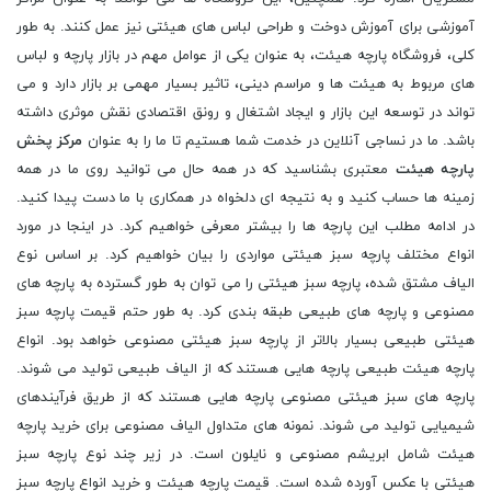
آموزشی برای آموزش دوخت و طراحی لباس های هیئتی نیز عمل کنند. به طور
کلی، فروشگاه پارچه هیئت، به عنوان یکی از عوامل مهم در بازار پارچه و لباس
های مربوط به هیئت ها و مراسم دینی، تاثیر بسیار مهمی بر بازار دارد و می
تواند در توسعه این بازار و ایجاد اشتغال و رونق اقتصادی نقش موثری داشته
باشد. ما در نساجی آنلاین در خدمت شما هستیم تا ما را به عنوان
مرکز پخش
پارچه هیئت
معتبری بشناسید که در همه حال می توانید روی ما در همه
زمینه ها حساب کنید و به نتیجه ای دلخواه در همکاری با ما دست پیدا کنید.
در ادامه مطلب این پارچه ها را بیشتر معرفی خواهیم کرد. در اینجا در مورد
انواع مختلف پارچه سبز هیئتی مواردی را بیان خواهیم کرد. بر اساس نوع
الیاف مشتق شده، پارچه سبز هیئتی را می توان به طور گسترده به پارچه های
مصنوعی و پارچه های طبیعی طبقه بندی کرد. به طور حتم قیمت پارچه سبز
هیئتی طبیعی بسیار بالاتر از پارچه سبز هیئتی مصنوعی خواهد بود. انواع
پارچه هیئت طبیعی پارچه هایی هستند که از الیاف طبیعی تولید می شوند.
پارچه های سبز هیئتی مصنوعی پارچه هایی هستند که از طریق فرآیندهای
شیمیایی تولید می شوند. نمونه های متداول الیاف مصنوعی برای خرید پارچه
هیئت شامل ابریشم مصنوعی و نایلون است. در زیر چند نوع پارچه سبز
هیئتی با عکس آورده شده است. قیمت پارچه هیئت و خرید انواع پارچه سبز