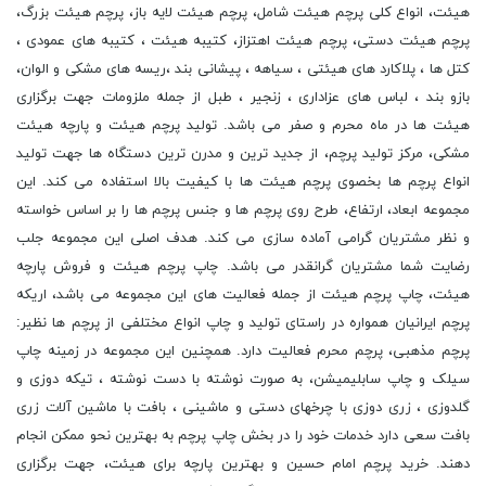
هیئت، انواع کلی پرچم هیئت شامل، پرچم هیئت لایه باز، پرچم هیئت بزرگ،
پرچم هیئت دستی، پرچم هیئت اهتزاز، کتیبه هیئت ، کتیبه های عمودی ،
کتل ها ، پلاکارد های هیئتی ، سیاهه ، پیشانی بند ،ریسه های مشکی و الوان،
بازو بند ، لباس های عزاداری ، زنجیر ، طبل از جمله ملزومات جهت برگزاری
هیئت ها در ماه محرم و صفر می باشد. تولید پرچم هیئت و پارچه هیئت
مشکی، مرکز تولید پرچم، از جدید ترین و مدرن ترین دستگاه ها جهت تولید
انواع پرچم ها بخصوی پرچم هیئت ها با کیفیت بالا استفاده می کند. این
مجموعه ابعاد، ارتفاع، طرح روی پرچم ها و جنس پرچم ها را بر اساس خواسته
و نظر مشتریان گرامی آماده سازی می کند. هدف اصلی این مجموعه جلب
رضایت شما مشتریان گرانقدر می باشد. چاپ پرچم هیئت و فروش پارچه
هیئت، چاپ پرچم هیئت از جمله فعالیت های این مجموعه می باشد، اریکه
پرچم ایرانیان همواره در راستای تولید و چاپ انواع مختلفی از پرچم ها نظیر:
پرچم مذهبی، پرچم محرم فعالیت دارد. همچنین این مجموعه در زمینه چاپ
سیلک و چاپ سابلیمیشن، به صورت نوشته با دست نوشته ، تیکه دوزی و
گلدوزی ، زری دوزی با چرخهای دستی و ماشینی ، بافت با ماشین آلات زری
بافت سعی دارد خدمات خود را در بخش چاپ پرچم به بهترین نحو ممکن انجام
دهند. خرید پرچم امام حسین و بهترین پارچه برای هیئت، جهت برگزاری