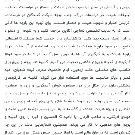
زیبایی و آرامش در محل مراسم، نمایش هیئت و علمدار در مراسمات مختلف،
تبلیغات هیئت در مراسمات بزرگ، جلب توجه شرکت کنندگان در مراسمات،
افزایش اعتبار و شهرت هیئت و علمدار هستند. برای تهیه این پارچه ها کافی
است که به سایت تخصصی نساجی آنلاین مراجعه کنید و به نتیجه ای دلخواه
در این زمینه دست پیدا کنید. کارشناسان ما در خدمت شما هستند تا اطلاعاتی
جامع را در مورد
پارچه هیئت
به شما بدهند و با استفاده از آن ها در خرید
پارچه هیئت و به کارگیری آن ها به خوبی عمل کنید. در ادامه در مورد انواع
کارکردهای کتیبه و پرچم مذهبی صحبت می کنیم. کتیبه ها، پرچم و بیرق برای
مناسب های مختلفی مانند اربعین، ایام فاطمیه، محرم، نیمه شعبان، عید
غدیر و دیگر مناسبت ها مورد استفاده قرار می گیرند. کتیبه ها کارکردهای
مختلفی دارند برای مثال برای دور مجلس، خوش آمدگویی و ورود به مجلس،
کنار آیفونی و غیره طراحی می شوند. پرچم ها نیز به صورت رومیزی و برای
نصب درب منزل تولید می شوند. نوشته های رایج روی کتیبه، پرچم و بیرق
مذهبی و پارچه هیئت عمده، از گذشته تا به الان بیشتر نوشته هایی مانند یا
مهدی ادرکنی، یا صاحب الزمان، یا اباعبدالله الحسین و غیره را روی کتیبه و
پرچم های مذهبی به کار می بردند. همچنین شعارهایی مانند باز این چه
شورش است که در خلق عالم است یا اصلا حسین جنس غمش فرق می کند از