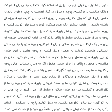
متریال ها نیز می توان از چاپ لیزری استفاده کرد. انتخاب جنس پارچه هیئت
و رنگ مناسب برای کتیبه، پرچم و بیرق، در کنار اهمیت به چاپ و طرح، باید به
جنس پارچه ای که برای کتیبه، پرچم و بیرق انتخاب می کنید، توجه ویژه ای
داشته باشند. از طرفی بیشتر رنگ های مشکی، قرمز و سبز برای تولید کتیبه و
پرچم مذهبی کاربرد دارند. بیشتر پارچه هیئت سبز مورد استفاده برای کتیبه،
پرچم و بیرق جنس ساتن، مخمل یا پاناما دارند که در ادامه توضیحات خلاصه ای
برای هر یک ارائه می دهیم. ساتن و پارچه هیئتی، پارچه های با جنس ساتن
ایستایی مناسبی ندارند، به همین دلیل کتیبه و پرچم هایی با این جنس
زیبایی پارچه های مخمل و پاناما را نخواهند داشت. از نظر قیمتی، ساتن در
مقایسه با مخمل و پاناما ارزان تر است. مخمل، اگر به دنبال ایستایی عالی پرچم
و کتیبه هستید، مخمل می تواند گزینه مناسبی باشد، چرا که بافت ضخیم تری
دارد و از نظر استحکام و ماندگاری از ساتن بهتر است. در مقایسه با ساتن،
مخمل قیمت بیشتری دارد.پاناما و عمده فروشی پارچه هیئت، پارچه پاناما از
نظر الیاف و کیفیت بین دو جنس ساتن و مخمل قرار می گیرد. پارچه هایی با
جنس پاناما مزیت های زیادی دارند، برای مثال این نوع پارچه اصلا آبرفت ندارد و
به اتو کردن نیز نیازی نخواهد داشت. به دلیل تولید پارچه با استفاده از الیاف
باکیفیت بعد از مدت زمان طولانی، دوام و ماندگاری خود را از دست نمی دهد.