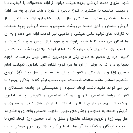
شود. مزایای عمده فروشی پارچه هیئت عبارت از ارائه محصولات با کیفیت بالا
و قیمت مناسب به مشتریان، تنوع بالایی در طرح و رنگ های پارچه ها، ارائه
خدمات شخصی سازی و سفارشی سازی برای مشتریان، ارائه خدمات پس از
فروش مطمئن و قابل اعتماد می باشد. همچنین، عمده فروشی پارچه هیئت،
به کارخانه های تولید لباس هیئتی و مذهبی نیز خدمات ارائه می دهد و به آن
ها امکان می دهد تا با خرید پارچه های مورد نیاز، لباس های با کیفیت و
مناسب برای مشتریان خود تولید کنند. اما از فواید عزاداری با شما صحبت می
کنیم. عزاداری محرم به عنوان یکی از مهمترین شعائر دینی در اسلام، فواید
بسیاری دارد که به برخی از آن ها می توان اشاره کرد. یادآوری شهادت امام
حسین (ع) و همراهانش و تقویت ایمان به اسلام و اهل بیت (ع)، ترویج
مفاهیم انسانی مانند عدالت، شجاعت، صبر، تحمل، ایثار که در زندگی روزمره ما
نیز می تواند مفید باشد. ایجاد انسجام و همبستگی در جامعه مسلمانان و
تقویت روابط اجتماعی. ترویج فرهنگ اجتماعی و تاریخی و به یادآوری
رویدادهای مهم در تاریخ اسلام. پایبندی به ارزش های دینی و معنوی و
افزایش اعتقاد به خداوند و روش های دینی. تقویت احساس وفاداری و عشق به
اهل بیت (ع) و ترویج فرهنگ عاشورا و عشق به امام حسین (ع). ایجاد انس با
مصیبت دیدگان و کمک به آن ها. به طور کلی، عزاداری محرم فرصتی است