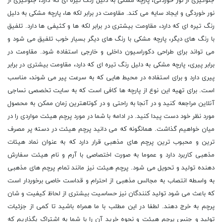
جلوگیری از نور خوردگی، پارچه مشکی به دلیل رنگ تیره ای که دارد، جلوگیری از
نور خوردگی و ایجاد سایه می کند. مقاومت در برابر لکه ها، پارچه مشکی به دلیل
رنگ تیره ای که دارد، مقاومت بیشتری در برابر لکه ها و کثیفی ها دارد. تلفیق
با رنگ های دیگر، پارچه مشکی با رنگ های دیگر بسیار خوب تلفیق می شود و
می تواند برای طراحی دکوراسیون داخلی و خارجی استفاده شود. مقاومت در
برابر پیری، پارچه مشکی به دلیل رنگ تیره ای که دارد، مقاومت بیشتری در برابر
پیری دارد و برای استفاده در محیط هایی که به سرعت پیر می شوند، مناسب
است. برای تهیه این نوع از پارچه ها کافی است که به سایت تخصصی نساجی
آنلاین مراجعه کنید و در آنجا به راحتی و در کوتاهترین زمان ممکن به محصول
مورد نظر خود دست پیدا کنید. در ادامه با شما در مورد پرچم هیئت مواردی را در
میان خواهیم گذاشت. همانگونه که می دانید پرچم هیئت در دسته پر مصرف
ترین و محبوب ترین پرچم های مذهبی قرار دارد که به عنوان نماد هیئات
مذهبی کاربرد دارد و عموما به صورت اختصاصی با آرم و نام هیئت سفارش
دهنده تولید و تحویل می شود. پرچم هیئت نیز مانند تمام پرچم های مذهبی
به واسطه انتصاب به مجالس مذهبی از احترام و قداست خاصی برخوردار است
که باعث می شود تولید کنندگان نیز حساسیت بیشتری از لحاظ کیفیت و شان
پرچم به خرج دهند. لطفا در این مطلب با ما همراه باشید تا کمی از جزئیات
تولید و جنس پرچم هیئت و نحوه خرید آن را با شما به اشتراک بگذاریم که