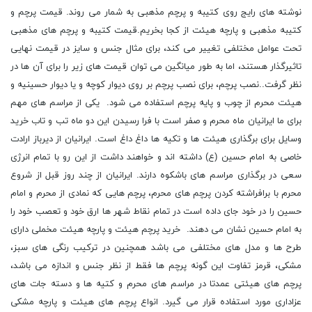
نوشته های رایج روی کتیبه و پرچم مذهبی به شمار می روند. قیمت پرچم و
کتیبه مذهبی و پارچه هیئت از کجا بخریم.قیمت کتیبه و پرچم های مذهبی
تحت عوامل مختلفی تغییر می کند، برای مثال جنس و سایز در قیمت نهایی
تاثیرگذار هستند، اما به طور میانگین می توان قیمت های زیر را برای آن ها در
نظر گرفت..نصب پرچم، برای نصب پرچم بر روی دیوار کوچه و یا دیوار حسینیه و
هیئت محرم از چوب و پایه پرچم استفاده می شود. یکی از مراسم های مهم
برای ما ایرانیان ماه محرم و صفر است با فرا رسیدن این دو ماه تب و تاب خرید
وسایل برای برگذاری هیئت ها و تکیه ها داغ داغ است. ایرانیان از دیرباز ارادت
خاصی به امام حسین (ع) داشته اند و خواهند داشت از این رو با تمام انرژی
سعی در برگذاری مراسم های باشکوه دارند. ایرانیان از چند روز قبل از شروع
محرم با برافراشته کردن پرچم های محرم، پرچم هایی که نمادی از محرم و امام
حسین را در خود جای داده است در تمام نقاط شهر ها ارق خود و تعصب خود را
به امام حسین نشان می دهند. خرید پرچم هیئت و پارچه هیئت مخملی دارای
طرح ها و مدل های مختلفی می باشد همچنین در ترکیب رنگی های سبز،
مشکی، قرمز تفاوت این گونه پرچم ها فقط از نظر جنس و اندازه می باشد،
پرچم های هیئتی عمدتا در مراسم های محرم و کتیه ها و دسته جات های
عزاداری مورد استفاده قرار می گیرد. انواع پرچم های هیئت و پارچه مشکی