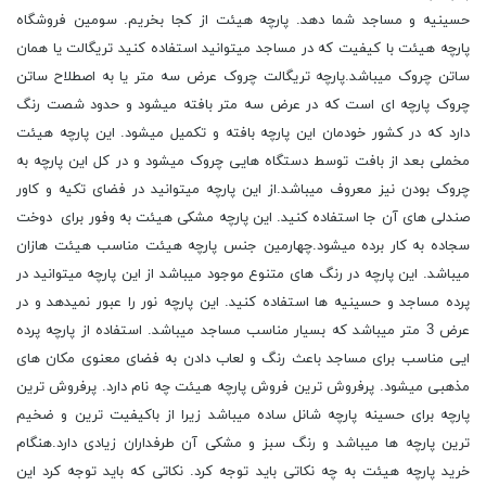
حسینیه و مساجد شما دهد. پارچه هیئت از کجا بخریم. سومین فروشگاه
پارچه هیئت با کیفیت که در مساجد میتوانید استفاده کنید تریگالت یا همان
ساتن چروک میباشد.پارچه تریگالت چروک عرض سه متر یا به اصطلاح ساتن
چروک پارچه ای است که در عرض سه متر بافته میشود و حدود شصت رنگ
دارد که در کشور خودمان این پارچه بافته و تکمیل میشود. این پارچه هیئت
مخملی بعد از بافت توسط دستگاه هایی چروک میشود و در کل این پارچه به
چروک بودن نیز معروف میباشد.از این پارچه میتوانید در فضای تکیه و کاور
صندلی های آن جا استفاده کنید. این پارچه مشکی هیئت به وفور برای دوخت
سجاده به کار برده میشود.چهارمین جنس پارچه هیئت مناسب هیئت هازان
میباشد. این پارچه در رنگ های متنوع موجود میباشد از این پارچه میتوانید در
پرده مساجد و حسینیه ها استفاده کنید. این پارچه نور را عبور نمیدهد و در
عرض 3 متر میباشد که بسیار مناسب مساجد میباشد. استفاده از پارچه پرده
ایی مناسب برای مساجد باعث رنگ و لعاب دادن به فضای معنوی مکان های
مذهبی میشود. پرفروش ترین فروش پارچه هیئت چه نام دارد. پرفروش ترین
پارچه برای حسینه پارچه شانل ساده میباشد زیرا از باکیفیت ترین و ضخیم
ترین پارچه ها میباشد و رنگ سبز و مشکی آن طرفداران زیادی دارد.هنگام
خرید پارچه هیئت به چه نکاتی باید توجه کرد. نکاتی که باید توجه کرد این