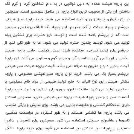
این پارچه هیئت عمده به دلیل توانایی در به دام انداختن گرما و گرم نگه
داشتن آن یکی از محبوب ترین انواع پارچه در مناطق سردسیر است. همچنین
در پتو، فرش، پارچه زین و غیره استفاده می شود. خرید پارچه سبز هیئتی
ابریشم و پارچه هیئت از کجا بخریم. این پارچه یک الیاف پروتئینی طبیعی
است که از ابریشم بافته شده است و توسط لارو حشرات برای تشکیل پیله
تولید می شود. توسط چندین حشره تولید می شود. اما به طور کلی تنها از
ابریشم برای تولید نساجی استفاده شده است. کیفیت جاذب پارچه هیئت
مخملی و ابریشمی آن را مناسب آب و هوای گرم و مطلوب می کند. این پارچه
قیمت بالایی دارد و مقرون به صرفه نمی باشد. قیمت پارچه هیئت سبز هیئتی
ابریشم بسیار بالا می باشد. خرید انواع پارچه سبز هیئتی مصنوعی و پارچه
مشکی هیئت، این نوع الیاف به جای تولید طبیعی از مواد خام مصنوعی یا
مصنوعی تولید می شود، مانند: نایلون، ریون، پلی استرها و غیره. خرید پارچه
فلامنت سبز و جنس پارچه هیئت، پارچه سبز هیئتی تقریبا مصنوعی است و
دارای استحکام کششی و مقاومت بالایی می باشد. برای سایش و پارگی مناسب
می باشد. پارچه ها کششی هستند و به طور گسترده در مراسمات مذهبی،
تاسوعا و عاشورای حسینی استفاده می شود. همچنین برای تاسوعا و عاشورا
حسینی از پارچه سبز هیئتی نیز استفاده می شود. برای خرید پارچه مشکی