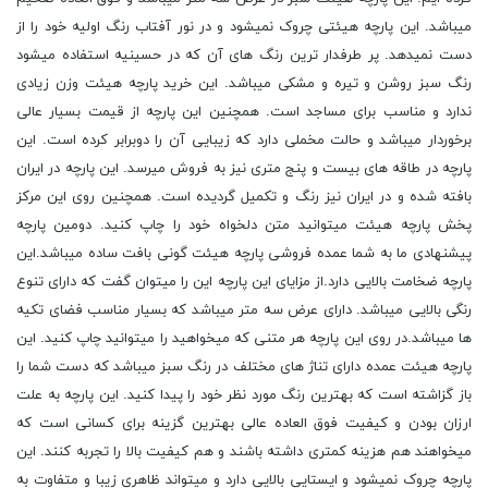
میباشد. این پارچه هیئتی چروک نمیشود و در نور آفتاب رنگ اولیه خود را از
دست نمیدهد. پر طرفدار ترین رنگ های آن که در حسینیه استفاده میشود
رنگ سبز روشن و تیره و مشکی میباشد. این خرید پارچه هیئت وزن زیادی
ندارد و مناسب برای مساجد است. همچنین این پارچه از قیمت بسیار عالی
برخوردار میباشد و حالت مخملی دارد که زیبایی آن را دوبرابر کرده است. این
پارچه در طاقه های بیست و پنج متری نیز به فروش میرسد. این پارچه در ایران
بافته شده و در ایران نیز رنگ و تکمیل گردیده است. همچنین روی این مرکز
پخش پارچه هیئت میتوانید متن دلخواه خود را چاپ کنید. دومین پارچه
پیشنهادی ما به شما عمده فروشی پارچه هیئت گونی بافت ساده میباشد.این
پارچه ضخامت بالایی دارد.از مزایای این پارچه این را میتوان گفت که دارای تنوع
رنگی بالایی میباشد. دارای عرض سه متر میباشد که بسیار مناسب فضای تکیه
ها میباشد.در روی این پارچه هر متنی که میخواهید را میتوانید چاپ کنید. این
پارچه هیئت عمده دارای تناژ های مختلف در رنگ سبز میباشد که دست شما را
باز گزاشته است که بهترین رنگ مورد نظر خود را پیدا کنید. این پارچه به علت
ارزان بودن و کیفیت فوق العاده عالی بهترین گزینه برای کسانی است که
میخواهند هم هزینه کمتری داشته باشند و هم کیفیت بالا را تجربه کنند. این
پارچه چروک نمیشود و ایستایی بالایی دارد و میتواند ظاهری زیبا و متفاوت به