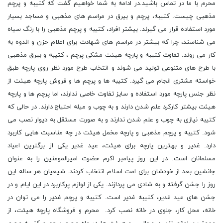
محرم با ما در تماس باشید.در ادامه به شما خواهیم گفت که کتیبه و پرچم
مذهبی چیست. کتیبه، پرچم و بیرق در مراسم های مذهبی و مساجد بسیار
مورد استفاده قرار می گیرند. بیشتر افراد، کتیبه و پرچم مذهبی را با رنگ سیاه
می شناسند، چرا که بیشتر در مراسم های شهادت برای اعلام حزن و اندوه به
کار می روند. تفاوت کتیبه و پارچه هیئت مشکی پرچم ، کتیبه و بیرق مذهبی
با طرح های متنوعی تولید می شوند و انتخاب طرح مورد نظر روی پارچه طبق
خواسته مشتری انجام می گیرد. کتیبه ها و پرچم ها و فروش پارچه هیئت از
نظر جنس پارچه مورد استفاده و سایز تفاوت خاصی ندارند، اما پرچم ها و پارچه
هیئت بیشتر کارکرد علم شدن دارند و به چوب و میله احتیاج دارند. در حالی که
کتیبه نیازی به چوب و علم شدن ندارند و به صورت مستقل به دیوار نصب می
شود. کتیبه و پرچم مذهبی و پارچه مخمل هیئت در چه مناسبت هایی کاربرد
دارد. غدیر و بهترین پارچه برای هیئت، عید غدیر یکی از برگترین اعیاد
مسلمانان است. در این روز پیامبر اکرم حضرت امیرالمومنین را به عنوان
جانشین بعد از خودشان برای امت اسلام انتخاب کردند. شیعیان هر ساله این
روز را جشن گرفته و به شادی می پردازند. یکی از لوازم پرکاربرد در این ایام و در
جشن های عید غدیر، کتیبه غدیر است. کتیبه و پرچم غدیر را می توان در
خانه، محل کار، جلوی در خانه نصب کرد. محرم و فروشگاه پارچه هیئت، از