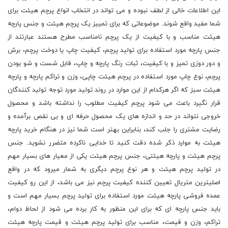
این اطلاعات خالی از لطف نبوده و می تواند در انتخاب انواع پرچم هیئت برای
شما مفید واقع شوند. موضوعاتی که برای تمییز یک پرچم هیئت و جنس پارچه
هیئت مناسب و با کیفیت از یک پرچم نامناسب مطرح هستند عبارتند از
جنس پارچه مورد استفاده برای تولید پرچم، کیفیت چاپ یا دوخت پرچم، برش
و دور دوزی تمیز و با کیفیت، ثبات رنگ پارچه و چاپ، قابل شست و شو بودن
پرچم، نوع چاپ مورد استفاده در پرچم هیئت چاپی، وزن و تراکم پارچه و پارچه
هیئت سبز که اگر هرکدام از این موارد در روند تولید مورد توجه تولید کنندگان
قرار نگیرد باعث می شود پرچم کیفیت مطلوب را نداشته باشد و محصول
خروجی نتواند در حد و اندازه های یک محصول حرفه ای و بی نقص برآمده و
رضایت مشتری را جلب کند، بنابراین بهتر است شما نیز در هنگام خرید پارچه
هیئت به موارد ذکر شده دقت کنید تا خدایی ناکرده متضرر نشوید. جنس
پرچم هیئت و پارچه هیئتی، جنس پرچم هیئت یکی از معیار های بسیار مهم
در تولید پرچم هیئت و هر نوع پرچم دیگری به شمار میرود که در واقع
اصلیترین متریال تعیین کننده کیفیت پرچم نیز می باشد، از این رو کیفیت
عمده فروشی پارچه هیئت مورد استفاده برای تولید پرچم بسیار مهم است و
باید جنس پارچه ای که برای این منظور به کار برده می شود از لحاظ دوام،
تراکم، وزن و قیمت، مناسب برای تولید پرچم هیئت و قیمت پارچه هیئت