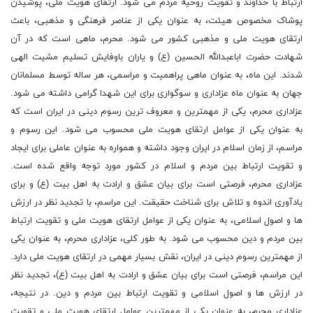
ارتباط با خداوند و تقویت روحیه مردم می شود. ارتقای هویت ملی، پوشیدن
پوشاک مخصوص هیئت، به عنوان یکی از عناصر فرهنگی و مذهبی، باعث
ارتقای هویت ملی و مذهبی کشور می شود. محرم، ماهی است که در آن
شهادت حضرت اباعبدالله الحسین (ع) و یاران باوفایش تسلیم مشیت الهی
شدند. این ماه، به عنوان ماهی پراهمیت و مراسمی، هر ساله توسط مسلمانان
جهان به عنوان ماه عزاداری و سوگواری برای این شهدا گرامی داشته می شود.
عزاداری محرم، یکی از مهمترین و معروف ترین رسوم دینی در ایران است که
به عنوان یکی از عوامل ارتقای هویت ملی محسوب می شود. این رسوم و
مراسم، از زمان اسلام در ایران وجود داشته و همواره به عنوان عاملی برای ایجاد
و تقویت ارتباط بین مردم و اسلام در کشور مورد توجه واقع شده است.
عزاداری محرم، فرصتی است برای بیان عشق و ارادت به اهل بیت (ع) و برای
یادآوری اندوه و تلاش برای شناخت حقیقت. این مراسم، با تجدید نظر در ارزش
ها و اصول اسلامی، به عنوان یکی از عوامل ارتقای هویت ملی و تقویت ارتباط
بین مردم و دین محسوب می شود. به طور کلی، عزاداری محرم، به عنوان یکی
از مهمترین رسوم دینی در ایران، نقش بسیار مهمی در ارتقای هویت ملی دارد.
این مراسم، فرصتی است برای بیان عشق و ارادت به اهل بیت (ع)، تجدید نظر
در ارزش ها و اصول اسلامی و تقویت ارتباط بین مردم و دین. در نتیجه،
عزاداری محرم، به عنوان یکی از مهمترین عوامل ارتقای هویت ملی و تقویت