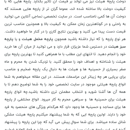
دوخت پارچه هیئت نیز می تواند بر قیمت آن تاثیر بگذارد. پارچه هایی که با
کیفیت دوخت بالا ساخته شده اند، عموما گران تر از پارچه هایی هستند که
دوخت آن ها کمی نامناسب است. در سایت تخصصی نساجی آنلاین می توانید
به راحتی و در کوتاهترین زمان ممکن به کیفیت بالا و همچنین مناسب ترین
قیمت دست پیدا می کنید و بهترین نتایج کاری را در کنار ما خواهید داشت.
هر نوع پارچه را که نیاز داشته باشید همچون
پارچه مخمل هیئت
و یا
پارچه
سبز هیئت
در دسترس شما عزیزان قرار دارد و می توانید از میان آن ها خرید
خود را انجام دهید. تا انتهای این مطلب با ما همراهی کنید تا بهترین پارچه برای
هیئت را شناخته و اهداف خود را محقق کنید. با نزدیک شدن به محرم و ماه
صفر بسیاری از حسینیه ها و هیئت ها به دنبال یک پارچه ضخیم و مناسب
برای برپایی هر چه زیباتر این مراسمات هستند. در این مقاله میخواهم به شما
انواع پارچه هیئتی موجود در سایت تخصصی خود را به شما توضیح دهم تا با
همه آن ها آشنا شوید و انتخاب مطمئن تری داشته باشید.چه انواع پارچه
هیئت برای حسینیه ها و سیاهی محرم به کار میرود. انواع مختلفی از پارچه
ها برای مساجد و حسینیه ها وجود دارد که هرکدام ویژگی های منحصرد به فرد
خود را دارند. اولین پارچه ایی که به شما پیشنهاد میکنیم پارچه هیئت مشکی
شانل ساده میباشد. برای شما سوال پیش می آید که چرا این پارچه را پیشنهاد
کرده ایم. این پارچه هیئت سبز در عرض سه متر میباشد و فوق العاده ضخیم