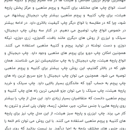
مهمترین لوازم تزیین مجالس و هیئت ها در ماه محرم پرچم و کتیبه محرم
است. انواع چاپ های مختلف برای کتیبه و پرچم مذهبی و مرکز پخش پارچه
هیئت، برای چاپ کتیبه و پرچم مذهبی بیشتر چاپ دیجیتال پیشنهاد می
شود، چرا که در مقایسه با انواع دیگر چاپ کیفیت بالاتری دارد. در ادامه بیشتر
در خصوص انواع چاپ توضیح می دهیم. در کنار سه روش چاپ دیجیتال،
سیلک و لیزری از روش های دیگری مانند بافت، گلدوزی، زری دوزی، تیکه
دوزی و دست نوشته در تولید پرچم و کتیبه مذهبی استفاده می کنند.
همچنین امکان چاپ دورو برای پرچم های مذهبی وجود دارد. چاپ دیجیتال و
انواع پارچه هیئت، چاپ دیجیتال را به چاپ سابلیمیشن نیز می شناسند. همان
طور که در بالاتر گفتیم، این روش چاپ بیشتر برای کتیبه و پرچم مذهبی
توصیه می شود. همچنین می توان چاپ دیجیتال را جزو سریع ترین راه های
چاپ پرچم به حساب آورد که ماندگاری بسیار بالایی دارد. چاپ سیلک و خرید
پارچه هیئت، چاپ سیلک را می توان جزو قدیمی ترین راه های چاپ کتیبه و
پرچم مذهبی دانست که متقاضیان بسیار زیادی دارد. این مدل از چاپ را بیشتر
روی پارچه هایی با جنس ساتن، جیر، مخمل، ژرسه، چلوار، پلی استر و تترون به
کار می برند. چاپ لیزری و پارچه سبز هیئت، از این مدل چاپ نیز برای پارچه
های کتیبه و پرچم مذهبی استفاده می کنند. با این روش می توان نام ائمه را
روی جنس های مختلف پارچه به اجرا درآورد. بد نیست بدانید که روی دیگر