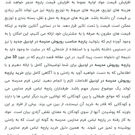
افزایش قیمت مواد اولیه عموما به افزایش قیمت پارچه منجر خواهد شد.
هزینه های توزیع، هزینه های مربوط به توزیع پارچه نیز می تواند تاثیر زیادی
بر قیمت آن داشته باشد. هزینه های مربوط به حمل و نقل، بسته بندی و توزیع
ممکن است قیمت را تحت تاثیر قرار دهد. ما در نساجی آنلاین علاوه بر اینکه
قیمت های مقرون به صرفه را به مشتریان خود ارائه می کنیم، این امکان را به
وجود آورده ایم که بتوانید
پارچه مناسب روپوش مدرسه در اردبیل جدید
را نیز
در دسترس داشته باشید و با استفاده از خدماتی که در سایت ما وجود دارد به
نتیجه ای دلخواه دست پیدا کنید. در این مقاله قصد داریم که در مورد
10 مدل
پارچه روپوش مدرسه در اردبیل
برای شما توضیحاتی کامل را ارائه دهیم و با
اطلاعاتی که به دست خواهید آورد به راحتی و با آگاهی کامل برای
خرید پارچه
روپوش مدرسه در اردبیل
اقدامات لازم را انجام دهید. لباس فرم مدرسه می
تواند یک موضوع بسیار مهم باشد. طرفداران پارچه لباس فرم مدارس می
گویند که موانع طبقاتی را بین کودکانی که توانایی خرید دیگر لباس ها را دارند
و کودکانی که قادر به خرید آن نیستند، از بین می برند. برخی از افراد بر این
باورند که پوشیدن آنها از سوی کودکان به معنای نقض آزادی بیان است. مواد
به کار رفته در پارچه لباس فرم مدارس مدرسه به گونه ای است که به راحتی
پوشیده و تمیز می شوند. به همین دلیل خرید پارچه لباس فرم مدارس از