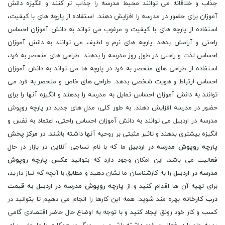
جذاب و خلاقانه می توانند محیط مدرسه را جذاب تر کنند و انگیزه دانش
آموزان برای حضور در مدرسه را افزایش دهند. استفاده از پارچه های با کیفیت،
استفاده از پارچه های با کیفیت و مرغوب می تواند به دانش آموزان احساس
راحتی و آرامش بدهد. پارچه های نرم و لطیف می توانند به دانش آموزان
احساس لذت و راحتی در طول روز مدرسه را بدهند. طراحی های منحصر به فرد،
استفاده از طراحی های منحصر به فرد در پارچه ها می تواند به دانش آموزان
احساس ارتباط و هویت شخصی بدهد. طراحی های خاص و منحصر به فرد می
توانند به دانش آموزان احساس تمایل به مدرسه را بدهند و انگیزه آنها را برای
حضور در مدرسه افزایش دهند. به طور کلی، مدل های جدید در پارچه روپوش
مدرسه در اردبیل می توانند به دانش آموزان احساس راحتی، اعتماد به نفس و
انگیزه بیشتری بدهند و تاثیر مثبتی بر روحیه آنها داشته باشند. در
مرکز پخش
پارچه روپوش مدرسه در اردبیل
ما که با نام نساجی آنلاین در بازار در حال
فعالیت می باشد، این امکان وجود دارد که بتوانید
عکس پارچه روپوش
مدرسه در اردبیل
را به کارشناسان ما نشان دهید و مطابق با آنچه که نیاز دارید،
برای تهیه آن ها اقدام کنید و از
پارچه روپوش مدرسه در اردبیل به قیمت
درب کارخانه
بهره مند شوید. همه این کارها را انجام می دهیم تا بتوانید در
کسب و کار خود رونق ایجاد کنید و با توجه به اوضاع حال حاضر اقتصادی گامی