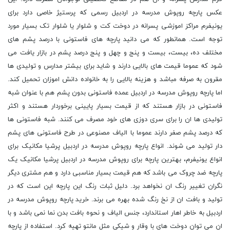
عکس پارچه روپوش مدرسه در اردبیل رسمی که پرستیژ خاصی دارد برای
یونیفرم مراکز اموزشی پسرانه در دوخت کت و شلوار یا شلوار تک بسیار مورد
توجه است. همانطور که می دانید پارچه های فاستونی با درصد پشم های
مختلف ده، بیست، بیست و پنج و چهل و پنج درصد پشم در بازار یافت می
شود که عموما قیمت های بالایی دارند و شاید برای بیشتر مدارس و تولیدی ها
مقرون به صرفه مباشد و هزینه بالایی را به خانواده دانش اموزان تحمیل کند.
اما پارچه روپوش مدرسه در اردبیل عمده فاستونی بدون پشم هم با عنوان شبه
فاستونی در بازار هستند که از قیمت بسیار پایینی برخوردار هستند و اکثر
تولیدی ها ان را برای سری دوزی های خود مصرف می کنند. شبه فاستونی ها
که درصد پشم صفر دارند عموما با الیاف مصنوعی در طرح فاستونی های پشم
دار تولید می شوند. انواع پارچه روپوش مدرسه در اردبیل پرشیا مکانیک برای
انواع یونیفرم، بهترین پارچه برای روپوش مدرسه در اردبیل پرشیا مکانیک یک
پارچه ضد چروک می باشد که هم قیمت بسیار مناسبی دارد و هم مشتری دیگر
نگران تغییر رنگ ان نخواهد برد. دلیل ثبات رنگ این پارچه این است که در
تولید و بافت ان از نخ رنگ شده بهره می برند. خرید پارچه روپوش مدرسه در
اردبیل به خاطر اهار استاندارد، جنس الیاف و نحوه بافت بدن نما نمی باشد و با
ان می توان دوخت های با وقار و شیکی مثل مانتو تهیه کرد. استفاده از پارچه