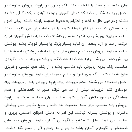
های مناسب و مجاز را انتخاب کند. الگو پذیری در پارچه روپوش مدرسه در
اردبیل باید به شکلی باشد که دانش آموزان بتوانند آزادی حرکت کافی داشته
باشند و در عین حال به نظم و احترام به محیط مدرسه پایبند باشند. برخی اصول
و ملاحظاتی که باید در نظر گرفته شوند را در ادامه بیان می کنیم. اندازه
مناسب، پارچه روپوش باید اندازه مناسبی داشته باشد تا به دانش آموزان اجازه
حرکت راحت و آزاد بدهد. آن نباید بسیار بزرگ یا بسیار کوچک باشد. پوشش
مناسب، پارچه روپوش باید تمام بخش های بدن را که باید پوشش داده شوند را
پوشش دهد. این شامل لبه ها، شانه ها، شکم و پشت، و پاها است. رنگبندی
مناسب، رنگ پارچه روپوش باید مناسب باشد و از رنگ های تابشی و غریزی
خارج شده باشد. رنگ های تیره و ملایم عموما برای پارچه روپوش مدرسه در
اردبیل استفاده می شوند. عدم تزیینات زیاد، پارچه روپوش باید از تزیینات زیاد
خودداری کند. تزیینات بیش از حد می تواند منجر به ناهماهنگی و عدم
هماهنگی در بین دانش آموزان شود. مناسب برای همه جنسیت ها، پارچه
روپوش باید مناسب برای همه جنسیت ها باشد و هیچ تفاوتی بین پوشش
دخترانه و پوشش پسرانه نباشد. این امر به دانش آموزان احساس برابری و
احترام می دهد. قابل شستشو و نگهداری آسان، پارچه روپوش باید قابل
شستشو و نگهداری آسان باشد تا بتوان به راحتی آن را تمیز نگه داشت.