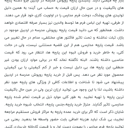
بازار چه قیمتی دارند. رنگبندی پارچه روپوش مدرسه در اردبیل جزو دسته پارچه
های باکیفیت و در عین حال ارزان قیمت به حساب می آیند؛ به همین دلیل
تولیدی های پوشاک، دوخت فرم مدارس را در اولویت کاری خود قرار می دهند.
از طرفی، تهیه این لباس فرم ها توسط والدین نیز بسیار صرفه اقتصادی خواهد
داشت. همانطور که می دانید قیمت پارچه روپوش مدرسه در اردبیل موجود در
بازار، ثبات نداشته و تحت تاثیر فاکتور های مختلفی، مدام در حال تغییر می
باشد. قیمت پارچه مدارسی هم از این قضیه مستثنی نیست، ولی در حالت
کلی، به خاطر خرید و فروش انبوه این پارچه ها، انتظار می رود که قیمت
مناسبی داشته باشند. البته ناگفته نماند که در برخی موارد ارزان بودن غیر
منطقی این پارچه ها، بی دلیل نیست و خبر از کم کیفیتی یا بی کیفیتی
محصول مورد نظر می دهد. پس قبل از خرید پارچه روپوش مدرسه در اردبیل
پیشنهاد می شود تا شناخت و اطلاعات کافی از ویژگی های پارچه مورد نظر
داشته باشید، لذا با این وجود می توانید ارزان ترین ولی در عین حال باکیفیت
ترین پارچه را تهیه نمایید. به طور کلی موارد ذیل بر قیمت تمام شده پارچه
مدارسی تاثیر گذارند. متراژ خرید پارچه،جنس پارچه، انتخاب شیوه خرید پارچه.
شایان ذکر است که اگر برای خرید عمده پارچه به مراکز فروش مستقیم مراجعه
نمایید، بی شک نباید هزینه اضافی بابت حضور واسطه ها بدهید. یعنی می
توانید پارچه فرم مدارس را بصورت دست اول و با قیمت کارخانه خریداری کنید.