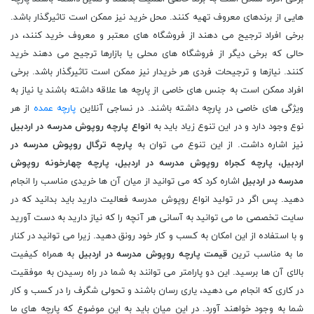
هایی از برندهای معروف تهیه کنند. محل خرید نیز ممکن است تاثیرگذار باشد.
برخی افراد ترجیح می دهند از فروشگاه های معتبر و معروف خرید کنند، در
حالی که برخی دیگر از فروشگاه های محلی یا بازارها ترجیح می دهند خرید
کنند. نیازها و ترجیحات فردی هر خریدار نیز ممکن است تاثیرگذار باشد. برخی
افراد ممکن است به جنس های خاصی از پارچه ها علاقه داشته باشند یا نیاز به
ویژگی های خاصی در پارچه داشته باشند. در نساجی آنلاین
پارچه عمده
از هر
نوع وجود دارد و در این تنوع زیاد باید به
انواع پارچه روپوش مدرسه در اردبیل
ن
یز اشاره داشت. از این تنوع می توان به
پارچه ترگال روپوش مدرسه در
اردبیل
،
پارچه کجراه روپوش مدرسه در اردبیل
،
پارچه چهارخونه روپوش
مدرسه در اردبیل
اشاره کرد که می توانید از میان آن ها خریدی مناسب را انجام
دهید. پس اگر در تولید انواع روپوش مدرسه فعالیت دارید باید بدانید که در
سایت تخصصی ما می توانید به آسانی هر آنچه را که نیاز دارید به دست آورید
و با استفاده از این امکان به کسب و کار خود رونق دهید. زیرا می توانید در کنار
ما به مناسب ترین
قیمت پارچه روپوش مدرسه در اردبیل
به همراه کیفیت
بالای آن ها برسید. این دو پارامتر می توانند به شما در راه رسیدن به موفقیت
در کاری که انجام می دهید، یاری رسان باشند و تحولی شگرف را در کسب و کار
شما به وجود خواهند آورد. در این میان باید به این موضوع که پارچه های ما