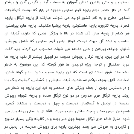
مسئولین و حتی والدین دانش آموزان به حساب آید و نگرانی آنان را بیشتر
کند. در حال حاضر انواع پارچه فرم مدارس موجود در بازار که توسط کارخانجات
نساجی مطرح و به نام کشور تولید می شوند، عبارتند از پارچه ترگال، پارچه
کجراه، پارچه تترون، پارچه فاستونی، پارچه پرشیا مکانیک، پارچه های پیراهنی.
هر کدام از پارچه های ذکر شده در بالا با ویژگی هایی که دارند، گزینه ای
مناسب و ایده آل جهت دوخت انواع لباس فرم مدارس که شامل روپوش،
شلوار، جلیقه، پیراهن و حتی مقنعه می شوند، محسوب می گردند. باید گفت
که در این بین، پارچه ترگال روپوش مدرسه در اردبیل بیشتر از بقیه پارچه ها
مورد استقبال و توجه ویژه تولیدی ها قرار گرفته که این موضوع به خاطر
مشخصات فوق العاده ای است که این پارچه محبوب دارد. عدم گوله شدن،
ضخامت قابل توجه، تراکم استاندارد، ثبات سایشی و کششی، کیفیت رنگ بالا
و در دسترس بودن از جمله ویژگی های منحصر به فرد این پارچه به شمار می
روند. پارچه ترگال فرم مدارس در دو نوع ترگال ساده و پارچه کجراه روپوش
مدرسه در اردبیل با گرماژهای دویست و چهل و دویست و هشتاد گرمی،
همچنین عرض صد و پنجاه سانتی متر، بصورت طاقه ای یا عدلی روانه بازار می
شود. متراژ طاقه های ترگال عموما چهل متر بوده و در کالیته رنگی بسیار متنوع
و کاربردی به فروش می رسد. بهترین پارچه برای روپوش مدرسه در اردبیل در