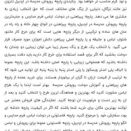
و نود گرم مناسب تر خواهد بود. رنگبندی پارچه روپوش مدرسه در اردبیل تترون
نیز مانند ترگال، دنیایی از رنگ های مختلف است که حق انتخاب زیادی به
مشتری ها می دهد. پارچه پیراهنى در دوخت لباس فرم مدارس و جدیدترین
پارچه روپوش مدرسه در اردبیل، پارچه پیراهنى در انواع چهار خانه و راه راه در
مدل های ساده و ترکیبی از دیگر پارچه هایی است که برای خرج کار مانتو،
شلوار، لباس و جلیقه و یا پارچه اصلی پیراهن دانش اموزان مورد مصرف قرار
می گیرد. با انتخاب یک طرح و رنگ بسیار زیبا می توان زیبایی دو چندان به
دوخت بخشید که اگر برای قصد استفاده برای خرج کار دارید باید دقت بسیاری
داشته باشید که همخوانی زیبایی با پارچه اصلی داشته باشد. این پارچه عموما
با الیاف پلی استر ویسکوز یا پلی استر پنبه یا پنبه پنبه اى تولید می شود که
به ترتیب از قیمت ارزان تا گران تر برخوردار هستند. برای خرید عمده از پارچه
های پیراهنی و آموزش دوخت روپوش مدرسه بهتر است ابتدا با یک طراح
لباس مشورت کنید که بهترین و هماهنگ ترین طرح را انتخاب کنید و بعد از
ان به زیر دست و مرغوبیت ان توجه کنید. نمایندگی های فروش معتبر می
توانند بهترین مکان برای خرید شما باشند که اگر در کیفیت پارچه خدشه ای
بود، سفارش خود را مرجوع کنید. پارچه فاستونی در دوخت لباس فرم مدارس و
الگو پارچه روپوش مدرسه در اردبیل، پارچه فاستونی عموما برای روپوش و لباس
فرم مدارس پسرانه و ان هم در مقاطع تحصیلی نوجوانان مصرف دارد. این