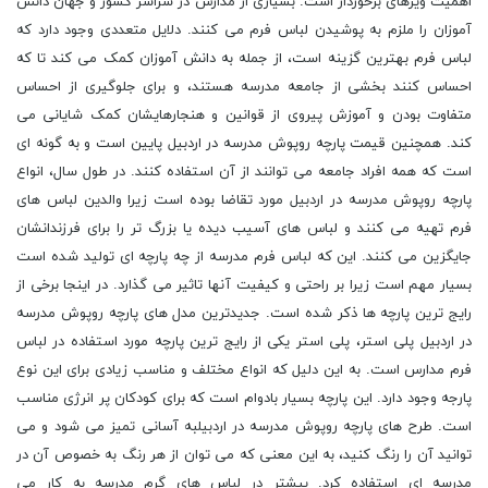
اهمیت ویژهای برخوردار است. بسیاری از مدارس در سراسر کشور و جهان دانش
آموزان را ملزم به پوشیدن لباس فرم می کنند. دلایل متعددی وجود دارد که
لباس فرم بهترین گزینه است، از جمله به دانش آموزان کمک می کند تا که
احساس کنند بخشی از جامعه مدرسه هستند، و برای جلوگیری از احساس
متفاوت بودن و آموزش پیروی از قوانین و هنجارهایشان کمک شایانی می
کند. همچنین قیمت پارچه روپوش مدرسه در اردبیل پایین است و به گونه ای
است که همه افراد جامعه می توانند از آن استفاده کنند. در طول سال، انواع
پارچه روپوش مدرسه در اردبیل مورد تقاضا بوده است زیرا والدین لباس های
فرم تهیه می کنند و لباس های آسیب دیده یا بزرگ تر را برای فرزندانشان
جایگزین می کنند. این که لباس فرم مدرسه از چه پارچه ای تولید شده است
بسیار مهم است زیرا بر راحتی و کیفیت آنها تاثیر می گذارد. در اینجا برخی از
رایج ترین پارچه ها ذکر شده است. جدیدترین مدل های پارچه روپوش مدرسه
در اردبیل پلی استر، پلی استر یکی از رایج ترین پارچه مورد استفاده در لباس
فرم مدارس است. به این دلیل که انواع مختلف و مناسب زیادی برای این نوع
پارجه وجود دارد. این پارچه بسیار بادوام است که برای کودکان پر انرژی مناسب
است. طرح های پارچه روپوش مدرسه در اردبیلبه آسانی تمیز می شود و می
توانید آن را رنگ کنید، به این معنی که می توان از هر رنگ به خصوص آن در
مدرسه ای استفاده کرد. بیشتر در لباس های گرم مدرسه به کار می