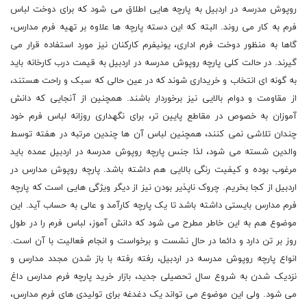
روپوش مدرسه در اردبیل به پارچه هایی اطلاق می شود که برای دوخت لباس
فرم به کار می روند. البته که این دسته پارچه ها علاوه بر تهیه فرم مدارس،
گاها به منظور دوخت فرم اداری، یونیفرم کارکنان نیز مورد استفاده قرار می
گیرند. در حالت کلی پارچه روپوش مدرسه در اردبیل به قیمت درب کارخانه باید
به گونه ای انتخاب و خریداری شوند که در عین حالی که سبک و راحت هستند،
از مقاومت و دوام بالایی نیز برخوردار باشند. همچنین از آنجایی که دانش
آموزان به خصوص در مقاطع پایین تر، برای نگهداری روزانه لباس فرم خود
چندان تلاشی نمی کنند، همچنین لباس آن ها چندین مرتبه در هفته توسط
والدین شسته می شود، لذا جنس پارچه روپوش مدرسه در اردبیل عمده باید
مرغوب بوده و کیفیت رنگی بالایی هم داشته باشد. پارچه روپوش مدارس در
اردبیل از کجا بخریم. چروک ناپذیر بودن نیز از دیگر ویژگی هایی است که پارچه
فرم مدارس بایستی داشته باشد تا یک پارچه کارآمد و عالی به حساب آید. این
موضوع هم به این خاطر مطرح می شود که دانش آموز، لباس فرم را در طول
روز بر تن دارد و دائما در حال نشست و برخواست و انجام فعالیت با آن است.
انواع پارچه روپوش مدرسه در اردبیل، رفته رفته با باز شدن مجدد مدارس و
نزدیک شدن به شروع سال تحصیلی جدید، بازار خرید پارچه فرم مدارس داغ
می شود. ولی این موضوع می تواند یک دغدغه برای تولیدی های فرم مدارس،