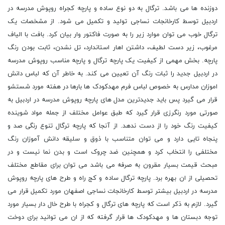
دوزنده ها می باشد. ترگال به دو نوع ساده و پارچه کجراه روپوش مدرسه در
اردبیل توسط کارخانجات نساجی تولید و تکمیل می شود. از مشخصات یک
ترگال خوب می توان موارد زیر را به صورت فاکتور وار بیان کرد. بافت با الیاف
مرغوب، زیر دست لطیف، داشتن اهار استاندارد، تل نشدن، ثابت بودن رنگ
پارچه. بخش مهمی از کیفیت یک پارچه ترگال و پارچه مناسب روپوش مدرسه
در اردبیل جدید را ثبات رنگ آن تعیین می کند. به خاطر آن که لباس دانش
اموزان مدارس به خصوص لباس فرم مهدکودک ها بارها در هفته مورد شستشو
قرار می گیرد پس باید جدیدترین مدل های پارچه روپوش مدرسه در اردبیل به
صورتی مورد رنگرزی قرار گیرد که طبق عوامل مختلف از جمله مواد شوینده
کیفیت رنگ خود را از دست ندهد. از آنجا که پارچه ترگال تنوع رنگی صد و
پنجاه تایی دارد و می توان متناسب با ذوق و سلیقه دانش آموزان رنگ
مختلفی را انتخاب کرد و همچنین ضد چروک است و بدن نما نیست و در
مبحث قیمت بسیار مقرون به صرفه می باشد می توان برای مقاطع مختلف
تحصیلی از ان بهره برد. پارچه ترگال ساده و کج راه و طرح های پارچه روپوش
مدرسه در اردبیل بیشتر توسط کارخانجات نساجی اصفهان مورد تکمیل قرار می
گیرد. لازم به ذکر است که پارچه های ترگال و کجراه با طرح خال دار بسیار مورد
توجه دبستان ها و مهدکودک ها قرار گرفته که از ان می توانید برای دوخت