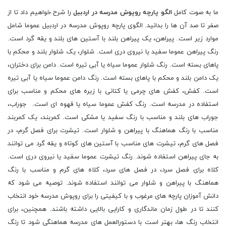
ما به صوت کامل
الگو پارچه روپوش مدرسه در اردبیل
را شرح خواهیم داد تا از
صفر تا صد آن ها را بدانید. الگوی پارچه روپوش مدرسه در اردبیل عموما شامل
موارد زیر است. پیراهن، یک پیراهن بلند با آستین های بلند و یقه گرد است.
رنگ پیراهن عموما سفید یا نیروی دری است. شلوار، یک شلوار بلند و محکم با
پاهای بسته است. رنگ شلوار عموما سیاه یا آبی تیره است. دامن برای دختران،
یک دامن بلند و محکم با پاهای بسته است. رنگ دامن عموما سیاه یا آبی تیره
است. کفش، کفش های چرمی یا کتانی با زیره های محکم و مناسب برای
استفاده در مدرسه است. رنگ کفش عموما سیاه یا قهوه ای است. جوراب،
جوراب های بلند و مناسب با رنگ سفید یا مشکی است. کمربند، یک کمربند
مناسب با رنگ هماهنگ با پیراهن و شلوار است. تیشرت برای فصل گرم، در
فصل های گرم، تیشرت های مناسب با آستین های کوتاه و یقه گرد می توانند
به جای پیراهن استفاده شوند. رنگ تیشرت عموما سفید یا نیروی دری است.
کلاه برای فصل سرد، در فصل های سرد، کلاه های گرم و مناسب با رنگ
هماهنگ با پیراهن و شلوار می توانند استفاده شوند. توصیه می شود که
دانش آموزان پارچه های مرغوب و با کیفیتی را برای روپوش مدرسه خود انتخاب
کنند تا در طول زمان ماندگاری و کارایی بالایی داشته باشند. همچنین، برای
انتخاب رنگ ها، بهتر است با دستورالعمل های مدرسه هماهنگی شود تا رنگ