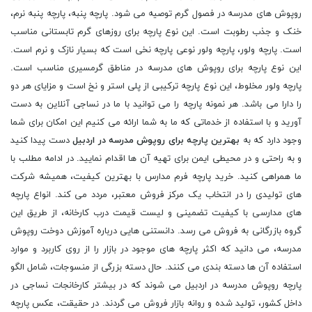
روپوش های مدرسه در فصول گرم توصیه می شود. پارچه پنبه، پارچه پنبه نرم،
خنک و جذب رطوبت است. این نوع پارچه برای روزهای گرم تابستانی مناسب
است. پارچه ولور، پارچه ولور نوعی پارچه نخی است که بسیار نازک و نرم است.
این نوع پارچه برای روپوش های مدرسه در مناطق گرمسیری مناسب است.
پارچه ولور مخلوط، این نوع پارچه ترکیبی از پلی استر و نخ است و مزایای هر دو
را دارا می باشد. هر نمونه پارچه را می توانید با ما در نساجی آنلاین به دست
آورید و با استفاده از خدماتی که ما به شما ارائه می کنیم این امکان برای شما
وجود دارد که به
بهترین پارچه برای روپوش مدرسه در اردبیل
دست پیدا کنید
و به راحتی و در محیطی ایمن برای تهیه آن ها اقدام نمایید. در ادامه مطلب با
ما همراهی کنید. خرید پارچه فرم مدارس با بهترین کیفیت، همیشه شرکت
های تولیدی را در انتخاب یک مرکز فروش معتبر، مردد می کند. انواع پارچه
های مدارسی با کیفیت تضمینی و لیست قیمت درب کارخانه، از طریق این
گروه بازرگانی به فروش می رسد. دانستنی هایی درباره آموزش دوخت روپوش
مدرسه، می دانید که اکثر پارچه های موجود در بازار را از روی کاربرد و موارد
استفاده آن ها دسته بندی می کنند. حال دسته بزرگی از منسوجات، شامل الگو
پارچه روپوش مدرسه در اردبیل می شوند که در بیشتر کارخانجات نساجی در
داخل کشور، تولید شده و روانه بازار فروش می گردند. در حقیقت، عکس پارچه