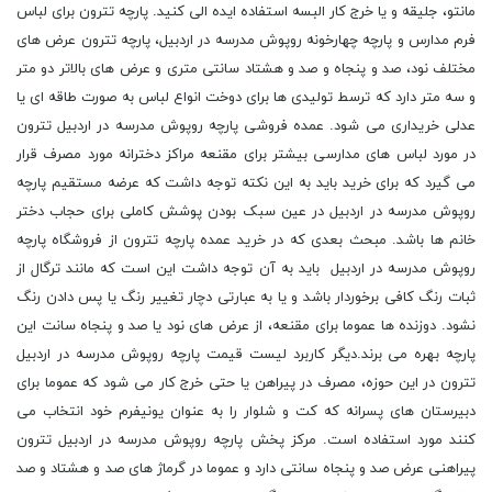
مانتو، جلیقه و یا خرج کار البسه استفاده ایده الی کنید. پارچه تترون براى لباس
فرم مدارس و پارچه چهارخونه روپوش مدرسه در اردبیل، پارچه تترون عرض های
مختلف نود، صد و پنجاه و صد و هشتاد سانتی متری و عرض های بالاتر دو متر
و سه متر دارد که ترسط تولیدی ها برای دوخت انواع لباس به صورت طاقه ای یا
عدلی خریداری می شود. عمده فروشی پارچه روپوش مدرسه در اردبیل تترون
در مورد لباس های مدارسی بیشتر برای مقنعه مراکز دخترانه مورد مصرف قرار
می گیرد که برای خرید باید به این نکته توجه داشت که عرضه مستقیم پارچه
روپوش مدرسه در اردبیل در عین سبک بودن پوشش کاملی برای حجاب دختر
خانم ها باشد. مبحث بعدی که در خرید عمده پارچه تترون از فروشگاه پارچه
روپوش مدرسه در اردبیل باید به آن توجه داشت این است که مانند ترگال از
ثبات رنگ کافی برخوردار باشد و یا به عبارتی دچار تغییر رنگ یا پس دادن رنگ
نشود. دوزنده ها عموما برای مقنعه، از عرض های نود یا صد و پنجاه سانت این
پارچه بهره می برند.دیگر کاربرد لیست قیمت پارچه روپوش مدرسه در اردبیل
تترون در این حوزه، مصرف در پیراهن یا حتی خرج کار می شود که عموما برای
دبیرستان های پسرانه که کت و شلوار را به عنوان یونیفرم خود انتخاب می
کنند مورد استفاده است. مرکز پخش پارچه روپوش مدرسه در اردبیل تترون
پیراهنی عرض صد و پنجاه سانتی دارد و عموما در گرماژ های صد و هشتاد و صد