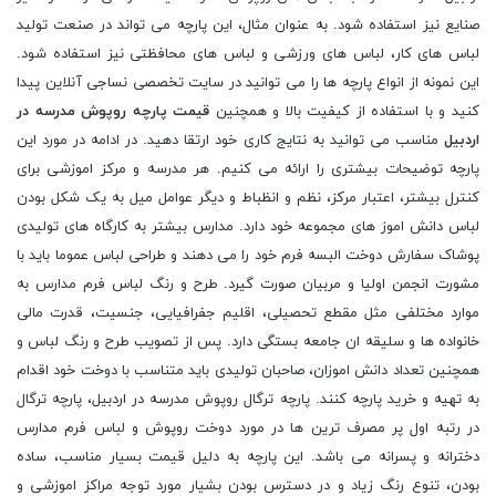
صنایع نیز استفاده شود. به عنوان مثال، این پارچه می تواند در صنعت تولید
لباس های کار، لباس های ورزشی و لباس های محافظتی نیز استفاده شود.
این نمونه از انواع پارچه ها را می توانید در سایت تخصصی نساجی آنلاین پیدا
کنید و با استفاده از کیفیت بالا و همچنین
قیمت پارچه روپوش مدرسه در
اردبیل
مناسب می توانید به نتایج کاری خود ارتقا دهید. در ادامه در مورد این
پارچه توضیحات بیشتری را ارائه می کنیم. هر مدرسه و مرکز اموزشى براى
کنترل بیشتر، اعتبار مرکز، نظم و انظباط و دیگر عوامل میل به یک شکل بودن
لباس دانش اموز هاى مجموعه خود دارد. مدارس بیشتر به کارگاه هاى تولیدى
پوشاک سفارش دوخت البسه فرم خود را مى دهند و طراحی لباس عموما باید با
مشورت انجمن اولیا و مربیان صورت گیرد. طرح و رنگ لباس فرم مدارس به
موارد مختلفی مثل مقطع تحصیلى، اقلیم جفرافیایی، جنسیت، قدرت مالى
خانواده ها و سلیقه ان جامعه بستگى دارد. پس از تصویب طرح و رنگ لباس و
همچنین تعداد دانش اموزان، صاحبان تولیدی باید متناسب با دوخت خود اقدام
به تهیه و خرید پارچه کنند. پارچه ترگال روپوش مدرسه در اردبیل، پارچه ترگال
در رتبه اول پر مصرف ترین ها در مورد دوخت روپوش و لباس فرم مدارس
دخترانه و پسرانه می باشد. این پارچه به دلیل قیمت بسیار مناسب، ساده
بودن، تنوع رنگ زیاد و در دسترس بودن بشیار مورد توجه مراکز اموزشی و