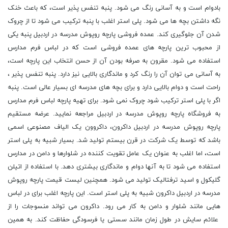
بادوام است و به آسانی رنگ می شود. پنبه تنفس پذیر است، که باعث خنک
نگه داشتن بچه ها می شود. پلی استر اغلب با پنبه ترکیب می شود تا از چروک
شدن آن جلوگیری کند. عمده فروشی پارچه روپوش مدرسه در اردبیل پنبه یکی
از محبوب ترین پارچه های عمده فروشی است که در لباس فرم مدارس
استفاده می شود. مقرون به صرفه بودن آن از حسن انتخاب این پارچه است،
به آسانی می توان آن را رنگ کرد و ماندگاری بالایی نیز دارد. پنبه تنفس پذیر ،
راحت است و دوام بالایی دارد و برای بچه های مدرسه ای بسیار عالی است. پنبه
اگر با پلی استر ترکیب شود چروک نمی شود. برای تهیه پارچه لباس فرم مدارس
به فروشگاه پارچه روپوش مدرسه در اردبیل مراجعه نمایید. عرضه مستقیم
پارچه روپوش مدرسه در اردبیل داکرون، داکروون یک الیاف مصنوعی اسمی
باشد که توسط یک شرکت در قرن بیستم تولید شد. بسیار شبیه به پلی استر
است، اما اغلب به عنوان یک عامل تقویت کننده در شلوارها و دامن در مدارس
استفاده می شود تا به آنها دوام و ماندگاری بیشتری دهد. با استفاده از اتیلن
گلیکول و اسید ترفتالیک تولید می شود. همچنین لیست قیمت پارچه روپوش
مدرسه در اردبیل داکرون شبیه به پلی استر است. این پارچه اغلب برای در لباس
هایی مانند شلوار و دامن به کار می رود. داکرون می تواند منسوجات را از
علائم سایش در طول زمان مانند سستی یا فرسودگی حفاظت کند. به همین