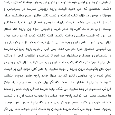
از طرفی، تهیه این لباس فرم ها توسط والدین نیز بسیار صرفه اقتصادی خواهد
داشت. همانطور که می دانید قیمت پارچه روپوش مدرسه در بندرعباس و
هرمزگان موجود در بازار، ثبات نداشته و تحت تاثیر فاکتور های مختلفی، مدام
در حال تغییر می باشد. قیمت پارچه مدارسی هم از این قضیه مستثنی
نیست، ولی در حالت کلی، به خاطر خرید و فروش انبوه این پارچه ها، انتظار
می رود که قیمت مناسبی داشته باشند. البته ناگفته نماند که در برخی موارد
ارزان بودن غیر منطقی این پارچه ها، بی دلیل نیست و خبر از کم کیفیتی یا
بی کیفیتی محصول مورد نظر می دهد. پس قبل از خرید پارچه روپوش مدرسه
در بندرعباس و هرمزگان پیشنهاد می شود تا شناخت و اطلاعات کافی از ویژگی
های پارچه مورد نظر داشته باشید، لذا با این وجود می توانید ارزان ترین ولی در
عین حال باکیفیت ترین پارچه را تهیه نمایید. به طور کلی موارد ذیل بر قیمت
تمام شده پارچه مدارسی تاثیر گذارند. متراژ خرید پارچه،جنس پارچه، انتخاب
شیوه خرید پارچه. شایان ذکر است که اگر برای خرید عمده پارچه به مراکز
فروش مستقیم مراجعه نمایید، بی شک نباید هزینه اضافی بابت حضور واسطه
ها بدهید. یعنی می توانید پارچه فرم مدارس را بصورت دست اول و با قیمت
کارخانه خریداری کنید. همچنین، تولیدی هایی که پارچه های لباس فرم را
بصورت عمده تهیه می کنند، هزینه هایشان به شدت کمتر خواهد شد. زیرا اگر