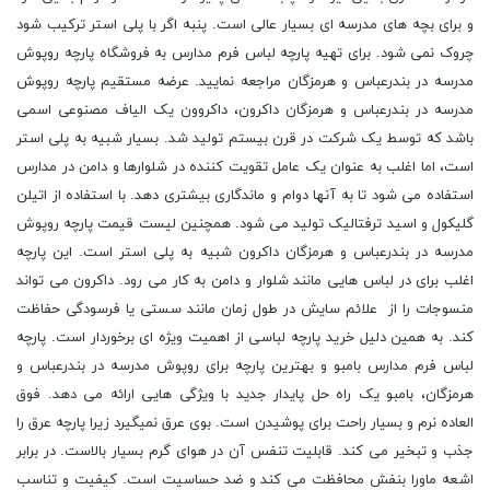
و برای بچه های مدرسه ای بسیار عالی است. پنبه اگر با پلی استر ترکیب شود
چروک نمی شود. برای تهیه پارچه لباس فرم مدارس به فروشگاه پارچه روپوش
مدرسه در بندرعباس و هرمزگان مراجعه نمایید. عرضه مستقیم پارچه روپوش
مدرسه در بندرعباس و هرمزگان داکرون، داکروون یک الیاف مصنوعی اسمی
باشد که توسط یک شرکت در قرن بیستم تولید شد. بسیار شبیه به پلی استر
است، اما اغلب به عنوان یک عامل تقویت کننده در شلوارها و دامن در مدارس
استفاده می شود تا به آنها دوام و ماندگاری بیشتری دهد. با استفاده از اتیلن
گلیکول و اسید ترفتالیک تولید می شود. همچنین لیست قیمت پارچه روپوش
مدرسه در بندرعباس و هرمزگان داکرون شبیه به پلی استر است. این پارچه
اغلب برای در لباس هایی مانند شلوار و دامن به کار می رود. داکرون می تواند
منسوجات را از علائم سایش در طول زمان مانند سستی یا فرسودگی حفاظت
کند. به همین دلیل خرید پارچه لباسی از اهمیت ویژه ای برخوردار است. پارچه
لباس فرم مدارس بامبو و بهترین پارچه برای روپوش مدرسه در بندرعباس و
هرمزگان، بامبو یک راه حل پایدار جدید با ویژگی هایی ارائه می دهد. فوق
العاده نرم و بسیار راحت برای پوشیدن است. بوی عرق نمیگیرد زیرا پارچه عرق را
جذب و تبخیر می کند. قابلیت تنفس آن در هوای گرم بسیار بالاست. در برابر
اشعه ماورا بنفش محافظت می کند و ضد حساسیت است. کیفیت و تناسب