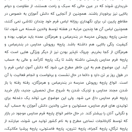
خریداری شوند که در عین حالی که سبک و راحت هستند، از مقاومت و دوام
بالایی نیز برخوردار باشند. همچنین از آنجایی که دانش آموزان به خصوص در
مقاطع پایین تر، برای نگهداری روزانه لباس فرم خود چندان تلاشی نمی کنند،
همچنین لباس آن ها چندین مرتبه در هفته توسط والدین شسته می شود، لذا
جنس پارچه روپوش مدرسه در بندرعباس و هرمزگان عمده باید مرغوب بوده و
کیفیت رنگی بالایی هم داشته باشد. پارچه روپوش مدارس در بندرعباس و
هرمزگان از کجا بخریم. چروک ناپذیر بودن نیز از دیگر ویژگی هایی است که
پارچه فرم مدارس بایستی داشته باشد تا یک پارچه کارآمد و عالی به حساب
آید. این موضوع هم به این خاطر مطرح می شود که دانش آموز، لباس فرم را
در طول روز بر تن دارد و دائما در حال نشست و برخواست و انجام فعالیت با آن
است. انواع پارچه روپوش مدرسه در بندرعباس و هرمزگان، رفته رفته با باز
شدن مجدد مدارس و نزدیک شدن به شروع سال تحصیلی جدید، بازار خرید
پارچه فرم مدارس داغ می شود. ولی این موضوع می تواند یک دغدغه برای
تولیدی های فرم مدارس، مسئولین و حتی والدین دانش آموزان به حساب آید
و نگرانی آنان را بیشتر کند. در حال حاضر انواع پارچه فرم مدارس موجود در بازار
که توسط کارخانجات نساجی مطرح و به نام کشور تولید می شوند، عبارتند از
پارچه ترگال، پارچه کجراه، پارچه تترون، پارچه فاستونی، پارچه پرشیا مکانیک،