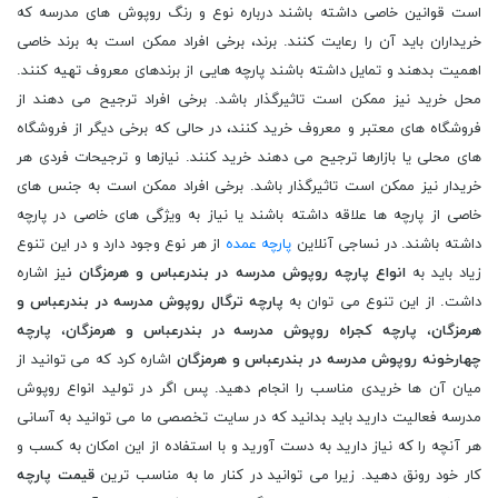
است قوانین خاصی داشته باشند درباره نوع و رنگ روپوش های مدرسه که
خریداران باید آن را رعایت کنند. برند، برخی افراد ممکن است به برند خاصی
اهمیت بدهند و تمایل داشته باشند پارچه هایی از برندهای معروف تهیه کنند.
محل خرید نیز ممکن است تاثیرگذار باشد. برخی افراد ترجیح می دهند از
فروشگاه های معتبر و معروف خرید کنند، در حالی که برخی دیگر از فروشگاه
های محلی یا بازارها ترجیح می دهند خرید کنند. نیازها و ترجیحات فردی هر
خریدار نیز ممکن است تاثیرگذار باشد. برخی افراد ممکن است به جنس های
خاصی از پارچه ها علاقه داشته باشند یا نیاز به ویژگی های خاصی در پارچه
داشته باشند. در نساجی آنلاین
پارچه عمده
از هر نوع وجود دارد و در این تنوع
زیاد باید به
انواع پارچه روپوش مدرسه در بندرعباس و هرمزگان ن
یز اشاره
داشت. از این تنوع می توان به
پارچه ترگال روپوش مدرسه در بندرعباس و
هرمزگان
،
پارچه کجراه روپوش مدرسه در بندرعباس و هرمزگان
،
پارچه
چهارخونه روپوش مدرسه در بندرعباس و هرمزگان
اشاره کرد که می توانید از
میان آن ها خریدی مناسب را انجام دهید. پس اگر در تولید انواع روپوش
مدرسه فعالیت دارید باید بدانید که در سایت تخصصی ما می توانید به آسانی
هر آنچه را که نیاز دارید به دست آورید و با استفاده از این امکان به کسب و
کار خود رونق دهید. زیرا می توانید در کنار ما به مناسب ترین
قیمت پارچه