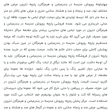
چهارخونه روپوش مدرسه در بندرعباس و هرمزگان، پارچه تترون عرض های
مختلف نود، صد و پنجاه و صد و هشتاد سانتی متری و عرض های بالاتر دو متر
و سه متر دارد که ترسط تولیدی ها برای دوخت انواع لباس به صورت طاقه ای یا
عدلی خریداری می شود. عمده فروشی پارچه روپوش مدرسه در بندرعباس و
هرمزگان تترون در مورد لباس های مدارسی بیشتر برای مقنعه مراکز دخترانه
مورد مصرف قرار می گیرد که برای خرید باید به این نکته توجه داشت که عرضه
مستقیم پارچه روپوش مدرسه در بندرعباس و هرمزگان در عین سبک بودن
پوشش کاملی برای حجاب دختر خانم ها باشد. مبحث بعدی که در خرید عمده
پارچه تترون از فروشگاه پارچه روپوش مدرسه در بندرعباس و هرمزگان باید به
آن توجه داشت این است که مانند ترگال از ثبات رنگ کافی برخوردار باشد و یا
به عبارتی دچار تغییر رنگ یا پس دادن رنگ نشود. دوزنده ها عموما برای
مقنعه، از عرض های نود یا صد و پنجاه سانت این پارچه بهره می برند.دیگر
کاربرد لیست قیمت پارچه روپوش مدرسه در بندرعباس و هرمزگان تترون در
این حوزه، مصرف در پیراهن یا حتی خرج کار می شود که عموما برای دبیرستان
های پسرانه که کت و شلوار را به عنوان یونیفرم خود انتخاب می کنند مورد
استفاده است. مرکز پخش پارچه روپوش مدرسه در بندرعباس و هرمزگان تترون
پیراهنی عرض صد و پنجاه سانتی دارد و عموما در گرماژ های صد و هشتاد و صد