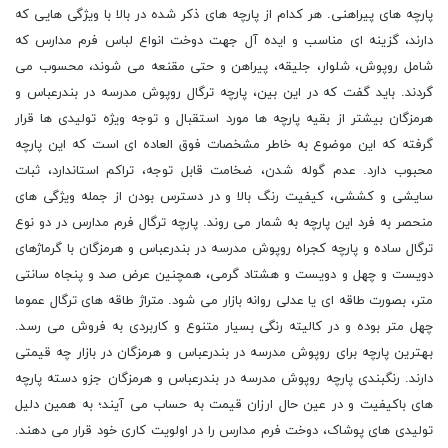
پارچه های پیراهنی. هر کدام از پارچه های ذکر شده در بالا با ویژگی هایی که
دارند، گزینه ای مناسب و ایده آل جهت دوخت انواع لباس فرم مدارس که
شامل روپوش، شلوار، جلیقه، پیراهن و حتی مقنعه می شوند، محسوب می
گردند. باید گفت که در این بین، پارچه ترگال روپوش مدرسه در بندرعباس و
هرمزگان بیشتر از بقیه پارچه ها مورد استقبال و توجه ویژه تولیدی ها قرار
گرفته که این موضوع به خاطر مشخصات فوق العاده ای است که این پارچه
محبوب دارد. عدم گوله شدن، ضخامت قابل توجه، تراکم استاندارد، ثبات
سایشی و کششی، کیفیت رنگ بالا و در دسترس بودن از جمله ویژگی های
منحصر به فرد این پارچه به شمار می روند. پارچه ترگال فرم مدارس در دو نوع
ترگال ساده و پارچه کجراه روپوش مدرسه در بندرعباس و هرمزگان با گرماژهای
دویست و چهل و دویست و هشتاد گرمی، همچنین عرض صد و پنجاه سانتی
متر، بصورت طاقه ای یا عدلی روانه بازار می شود. متراژ طاقه های ترگال عموما
چهل متر بوده و در کالیته رنگی بسیار متنوع و کاربردی به فروش می رسد.
بهترین پارچه برای روپوش مدرسه در بندرعباس و هرمزگان در بازار چه قیمتی
دارند. رنگبندی پارچه روپوش مدرسه در بندرعباس و هرمزگان جزو دسته پارچه
های باکیفیت و در عین حال ارزان قیمت به حساب می آیند؛ به همین دلیل
تولیدی های پوشاک، دوخت فرم مدارس را در اولویت کاری خود قرار می دهند.