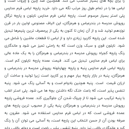
را برای بچه های بسیار مناسب می کند. همچنین ضد چین و چروک است و
لباس ها را در تمام طول روز مرتب نگه می دارد. خرید پارچه لباس فرم مدارس
پلی استر بسیار مرسوم است. پارچه لباس فرم مدارس نایلون و پارچه ترگال
روپوش مدرسه در بندرعباس و هرمزگان، این الیاف مصنوعی اولین بار در قرن
نوزدهم تولید شد و از آن زمان تا کنون به یکی از پرمصرف ترین پلیمرها تبدیل
شده است. این پارچه کاربرد زیادی دارد و از لباس تا قطعات ماشین را شامل می
شود. نایلون قوی و سبک وزن است که به راحتی تمیز می شود و ماندگاری
رنگ پارچه کجراه روپوش مدرسه در بندرعباس و هرمزگان را به یک ماده عالی
برای لباس فرم مدارس تبدیل می کند. قیمت عمده پارچه نایلون کم است.
پارچه لباس فرم مدارس پنبه و پارچه چهارخونه روپوش مدرسه در بندرعباس و
هرمزگان، پنبه در بازار پارچه بیار مهم و پر کاربرد است زیرا تولید و ساخت آن
ارزان قیمت است. پنبه هچنین بادوام است و به آسانی رنگ می شود. پنبه
تنفس پذیر است، که باعث خنک نگه داشتن بچه ها می شود. پلی استر اغلب
با پنبه ترکیب می شود تا از چروک شدن آن جلوگیری کند. عمده فروشی پارچه
روپوش مدرسه در بندرعباس و هرمزگان پنبه یکی از محبوب ترین پارچه های
عمده فروشی است که در لباس فرم مدارس استفاده می شود. مقرون به
صرفه بودن آن از حسن انتخاب این پارچه است، به آسانی می توان آن را رنگ
کرد و ماندگاری بالایی نیز دارد. پنبه تنفس پذیر ، راحت است و دوام بالایی دارد