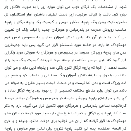
شود. از مشخصات یک ترگال خوب می توان موارد زیر را به صورت فاکتور وار
بیان کرد. بافت با الیاف مرغوب، زیر دست لطیف، داشتن اهار استاندارد، تل
نشدن، ثابت بودن رنگ پارچه. بخش مهمی از کیفیت یک پارچه ترگال و پارچه
مناسب روپوش مدرسه در بندرعباس و هرمزگان جدید را ثبات رنگ آن تعیین
می کند. به خاطر آن که لباس دانش اموزان مدارس به خصوص لباس فرم
مهدکودک ها بارها در هفته مورد شستشو قرار می گیرد پس باید جدیدترین
مدل های پارچه روپوش مدرسه در بندرعباس و هرمزگان به صورتی مورد رنگرزی
قرار گیرد که طبق عوامل مختلف از جمله مواد شوینده کیفیت رنگ خود را از
دست ندهد. از آنجا که پارچه ترگال تنوع رنگی صد و پنجاه تایی دارد و می توان
متناسب با ذوق و سلیقه دانش آموزان رنگ مختلفی را انتخاب کرد و همچنین
ضد چروک است و بدن نما نیست و در مبحث قیمت بسیار مقرون به صرفه می
باشد می توان برای مقاطع مختلف تحصیلی از ان بهره برد. پارچه ترگال ساده و
کج راه و طرح های پارچه روپوش مدرسه در بندرعباس و هرمزگان بیشتر توسط
کارخانجات نساجی بندرعباس و هرمزگان مورد تکمیل قرار می گیرد. لازم به ذکر
است که پارچه های ترگال و کجراه با طرح خال دار بسیار مورد توجه دبستان ها و
مهدکودک ها قرار گرفته که از ان می توانید برای دوخت مانتو، جلیقه و یا خرج
کار البسه استفاده ایده الی کنید. پارچه تترون براى لباس فرم مدارس و پارچه