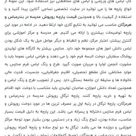
کار، لباس های ورزشی و لباس های محافظتی نیز استفاده شود. این نمونه از
انواع پارچه ها را می توانید در سایت تخصصی نساجی آنلاین پیدا کنید و با
استفاده از کیفیت بالا و همچنین
قیمت پارچه روپوش مدرسه در بندرعباس و
هرمزگان
مناسب می توانید به نتایج کاری خود ارتقا دهید. در ادامه در مورد این
پارچه توضیحات بیشتری را ارائه می کنیم. هر مدرسه و مرکز اموزشى براى
کنترل بیشتر، اعتبار مرکز، نظم و انظباط و دیگر عوامل میل به یک شکل بودن
لباس دانش اموز هاى مجموعه خود دارد. مدارس بیشتر به کارگاه هاى تولیدى
پوشاک سفارش دوخت البسه فرم خود را مى دهند و طراحی لباس عموما باید با
مشورت انجمن اولیا و مربیان صورت گیرد. طرح و رنگ لباس فرم مدارس به
موارد مختلفی مثل مقطع تحصیلى، اقلیم جفرافیایی، جنسیت، قدرت مالى
خانواده ها و سلیقه ان جامعه بستگى دارد. پس از تصویب طرح و رنگ لباس و
همچنین تعداد دانش اموزان، صاحبان تولیدی باید متناسب با دوخت خود اقدام
به تهیه و خرید پارچه کنند. پارچه ترگال روپوش مدرسه در بندرعباس و
هرمزگان، پارچه ترگال در رتبه اول پر مصرف ترین ها در مورد دوخت روپوش و
لباس فرم مدارس دخترانه و پسرانه می باشد. این پارچه به دلیل قیمت بسیار
مناسب، ساده بودن، تنوع رنگ زیاد و در دسترس بودن بشیار مورد توجه مراکز
اموزشی و دوزنده ها می باشد. ترگال به دو نوع ساده و پارچه کجراه روپوش
مدرسه در بندرعباس و هرمزگان توسط کارخانجات نساجی تولید و تکمیل می