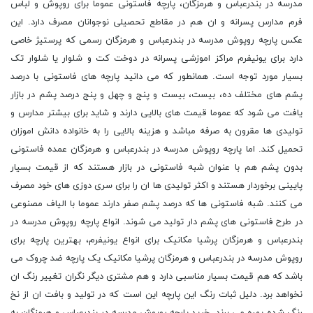
مدرسه در بندرعباس و هرمزگان، پارچه فاستونی عموما برای روپوش و لباس
فرم مدارس پسرانه و ان هم در مقاطع تحصیلی نوجوانان مصرف دارد. این
عکس پارچه روپوش مدرسه در بندرعباس و هرمزگان رسمی که پرستیژ خاصی
دارد برای یونیفرم مراکز اموزشی پسرانه در دوخت کت و شلوار یا شلوار تک
بسیار مورد توجه است. همانطور که می دانید پارچه های فاستونی با درصد
پشم های مختلف ده، بیست، بیست و پنج و چهل و پنج درصد پشم در بازار
یافت می شود که عموما قیمت های بالایی دارند و شاید برای بیشتر مدارس و
تولیدی ها مقرون به صرفه مباشد و هزینه بالایی را به خانواده دانش اموزان
تحمیل کند. اما پارچه روپوش مدرسه در بندرعباس و هرمزگان عمده فاستونی
بدون پشم هم با عنوان شبه فاستونی در بازار هستند که از قیمت بسیار
پایینی برخوردار هستند و اکثر تولیدی ها ان را برای سری دوزی های خود مصرف
می کنند. شبه فاستونی ها که درصد پشم صفر دارند عموما با الیاف مصنوعی
در طرح فاستونی های پشم دار تولید می شوند. انواع پارچه روپوش مدرسه در
بندرعباس و هرمزگان پرشیا مکانیک برای انواع یونیفرم، بهترین پارچه برای
روپوش مدرسه در بندرعباس و هرمزگان پرشیا مکانیک یک پارچه ضد چروک می
باشد که هم قیمت بسیار مناسبی دارد و هم مشتری دیگر نگران تغییر رنگ ان
نخواهد برد. دلیل ثبات رنگ این پارچه این است که در تولید و بافت ان از نخ