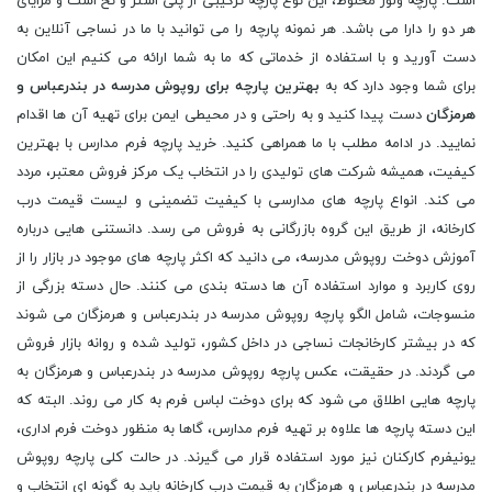
است. پارچه ولور مخلوط، این نوع پارچه ترکیبی از پلی استر و نخ است و مزایای
هر دو را دارا می باشد. هر نمونه پارچه را می توانید با ما در نساجی آنلاین به
دست آورید و با استفاده از خدماتی که ما به شما ارائه می کنیم این امکان
برای شما وجود دارد که به
بهترین پارچه برای روپوش مدرسه در بندرعباس و
هرمزگان
دست پیدا کنید و به راحتی و در محیطی ایمن برای تهیه آن ها اقدام
نمایید. در ادامه مطلب با ما همراهی کنید. خرید پارچه فرم مدارس با بهترین
کیفیت، همیشه شرکت های تولیدی را در انتخاب یک مرکز فروش معتبر، مردد
می کند. انواع پارچه های مدارسی با کیفیت تضمینی و لیست قیمت درب
کارخانه، از طریق این گروه بازرگانی به فروش می رسد. دانستنی هایی درباره
آموزش دوخت روپوش مدرسه، می دانید که اکثر پارچه های موجود در بازار را از
روی کاربرد و موارد استفاده آن ها دسته بندی می کنند. حال دسته بزرگی از
منسوجات، شامل الگو پارچه روپوش مدرسه در بندرعباس و هرمزگان می شوند
که در بیشتر کارخانجات نساجی در داخل کشور، تولید شده و روانه بازار فروش
می گردند. در حقیقت، عکس پارچه روپوش مدرسه در بندرعباس و هرمزگان به
پارچه هایی اطلاق می شود که برای دوخت لباس فرم به کار می روند. البته که
این دسته پارچه ها علاوه بر تهیه فرم مدارس، گاها به منظور دوخت فرم اداری،
یونیفرم کارکنان نیز مورد استفاده قرار می گیرند. در حالت کلی پارچه روپوش
مدرسه در بندرعباس و هرمزگان به قیمت درب کارخانه باید به گونه ای انتخاب و