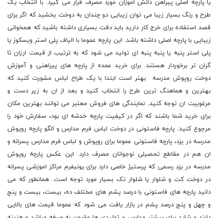
یا پارچه اصلی پیراهن دانش اموزان مورد مصرف قرار می گیرد. با انتخاب یک
طرح و رنگ بسیار زیبا می توان زیبایی دو چندان به دوخت بخشید که اگر برای
قصد استفاده برای خرج کار دارید باید دقت بسیاری داشته باشید که همخوانی
زیبایی با پارچه اصلی داشته باشد. این پارچه عموما با الیاف پلی استر ویسکوز یا
پلی استر پنبه یا پنبه پنبه اى تولید می شود که به ترتیب از قیمت ارزان تا
گران تر برخوردار هستند. برای خرید عمده از پارچه های پیراهنی و آموزش
دوخت روپوش مدرسه بهتر است ابتدا با یک طراح لباس مشورت کنید که
بهترین و هماهنگ ترین طرح را انتخاب کنید و بعد از ان به زیر دست و
مرغوبیت ان توجه کنید. نمایندگی های فروش معتبر می توانند بهترین مکان
برای خرید شما باشند که اگر در کیفیت پارچه خدشه ای بود، سفارش خود را
مرجوع کنید. پارچه فاستونی در دوخت لباس فرم مدارس و الگو پارچه روپوش
مدرسه در یزد، پارچه فاستونی عموما برای روپوش و لباس فرم مدارس پسرانه و
ان هم در مقاطع تحصیلی نوجوانان مصرف دارد. این عکس پارچه روپوش
مدرسه در یزد رسمی که پرستیژ خاصی دارد برای یونیفرم مراکز اموزشی پسرانه
در دوخت کت و شلوار یا شلوار تک بسیار مورد توجه است. همانطور که می
دانید پارچه های فاستونی با درصد پشم های مختلف ده، بیست، بیست و پنج
و چهل و پنج درصد پشم در بازار یافت می شود که عموما قیمت های بالایی
دارند و شاید برای بیشتر مدارس و تولیدی ها مقرون به صرفه مباشد و هزینه