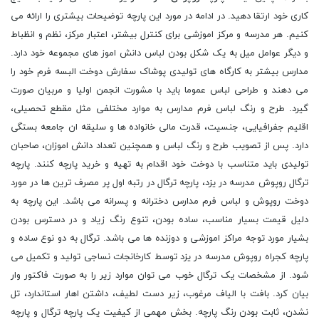
کاری خود ارتقا دهید. در ادامه در مورد این پارچه توضیحات بیشتری را ارائه می
کنیم. هر مدرسه و مرکز اموزشى براى کنترل بیشتر، اعتبار مرکز، نظم و انظباط
و دیگر عوامل میل به یک شکل بودن لباس دانش اموز هاى مجموعه خود دارد.
مدارس بیشتر به کارگاه هاى تولیدى پوشاک سفارش دوخت البسه فرم خود را
مى دهند و طراحی لباس عموما باید با مشورت انجمن اولیا و مربیان صورت
گیرد. طرح و رنگ لباس فرم مدارس به موارد مختلفی مثل مقطع تحصیلى،
اقلیم جفرافیایی، جنسیت، قدرت مالى خانواده ها و سلیقه ان جامعه بستگى
دارد. پس از تصویب طرح و رنگ لباس و همچنین تعداد دانش اموزان، صاحبان
تولیدی باید متناسب با دوخت خود اقدام به تهیه و خرید پارچه کنند. پارچه
ترگال روپوش مدرسه در یزد، پارچه ترگال در رتبه اول پر مصرف ترین ها در مورد
دوخت روپوش و لباس فرم مدارس دخترانه و پسرانه می باشد. این پارچه به
دلیل قیمت بسیار مناسب، ساده بودن، تنوع رنگ زیاد و در دسترس بودن
بشیار مورد توجه مراکز اموزشی و دوزنده ها می باشد. ترگال به دو نوع ساده و
پارچه کجراه روپوش مدرسه در یزد توسط کارخانجات نساجی تولید و تکمیل می
شود. از مشخصات یک ترگال خوب می توان موارد زیر را به صورت فاکتور وار
بیان کرد. بافت با الیاف مرغوب، زیر دست لطیف، داشتن اهار استاندارد، تل
نشدن، ثابت بودن رنگ پارچه. بخش مهمی از کیفیت یک پارچه ترگال و پارچه