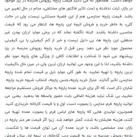
خواهد داشت. همانطور که می دانید قیمت پارچه روپوش مدرسه در یزد موجود
در بازار، ثبات نداشته و تحت تاثیر فاکتور های مختلفی، مدام در حال تغییر می
باشد. قیمت پارچه مدارسی هم از این قضیه مستثنی نیست، ولی در حالت
کلی، به خاطر خرید و فروش انبوه این پارچه ها، انتظار می رود که قیمت
مناسبی داشته باشند. البته ناگفته نماند که در برخی موارد ارزان بودن غیر
منطقی این پارچه ها، بی دلیل نیست و خبر از کم کیفیتی یا بی کیفیتی
محصول مورد نظر می دهد. پس قبل از خرید پارچه روپوش مدرسه در یزد
پیشنهاد می شود تا شناخت و اطلاعات کافی از ویژگی های پارچه مورد نظر
داشته باشید، لذا با این وجود می توانید ارزان ترین ولی در عین حال باکیفیت
ترین پارچه را تهیه نمایید. به طور کلی موارد ذیل بر قیمت تمام شده پارچه
مدارسی تاثیر گذارند. متراژ خرید پارچه،جنس پارچه، انتخاب شیوه خرید پارچه.
شایان ذکر است که اگر برای خرید عمده پارچه به مراکز فروش مستقیم مراجعه
نمایید، بی شک نباید هزینه اضافی بابت حضور واسطه ها بدهید. یعنی می
توانید پارچه فرم مدارس را بصورت دست اول و با قیمت کارخانه خریداری کنید.
همچنین، تولیدی هایی که پارچه های لباس فرم را بصورت عمده تهیه می
کنند، هزینه هایشان به شدت کمتر خواهد شد. زیرا اگر قیمت هر متر پارچه در
بازار، عدد مشخصی باشد، با خرید عمده آن می توان قیمت ها را شکست.
پارچه روپوش مدرسه در یزد به قیمت درب کارخانه، در نیمه اول سال، فروش