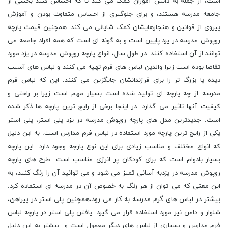
است، از جمله به دانش آموزان کمک می کند تا که احساس کنند بخشی از
جامعه مدرسه هستند، و برای جلوگیری از احساس متفاوت بودن و آموزش
پیروی از قوانین و هنجارهایشان کمک شایانی می کند. همچنین قیمت پارچه
روپوش مدرسه در یزد پایین است و به گونه ای است که همه افراد جامعه می
توانند از آن استفاده کنند. در طول سال، انواع پارچه روپوش مدرسه در یزد مورد
تقاضا بوده است زیرا والدین لباس های فرم تهیه می کنند و لباس های آسیب
دیده یا بزرگ تر را برای فرزندانشان جایگزین می کنند. این که لباس فرم
مدرسه از چه پارچه ای تولید شده است بسیار مهم است زیرا بر راحتی و
کیفیت آنها تاثیر می گذارد. در اینجا برخی از رایج ترین پارچه ها ذکر شده
است. جدیدترین مدل های پارچه روپوش مدرسه در یزد پلی استر، پلی استر
یکی از رایج ترین پارچه مورد استفاده در لباس فرم مدارس است. به این دلیل
که انواع مختلف و مناسب زیادی برای این نوع پارجه وجود دارد. این پارچه
بسیار بادوام است که برای کودکان پر انرژی مناسب است. طرح های پارچه
روپوش مدرسه در یزدبه آسانی تمیز می شود و می توانید آن را رنگ کنید، به
این معنی که می توان از هر رنگ به خصوص آن در مدرسه ای استفاده کرد.
بیشتر در لباس های گرم مدرسه به کار می رود،همچنین پلی استر در پیراهن،
شلوار و دامن نیز مورد استفاده قرار می گیرد. یافتن پلی استر در پارچه لباس
فرم مدارس و بسیاری از لباس های دیگر معمول است و بیشتر به این دلیل