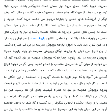
معروف تهیه کنند. محل خرید نیز ممکن است تاثیرگذار باشد. برخی افراد
ترجیح می دهند از فروشگاه های معتبر و معروف خرید کنند، در حالی که برخی
دیگر از فروشگاه های محلی یا بازارها ترجیح می دهند خرید کنند. نیازها و
ترجیحات فردی هر خریدار نیز ممکن است تاثیرگذار باشد. برخی افراد ممکن
است به جنس های خاصی از پارچه ها علاقه داشته باشند یا نیاز به ویژگی های
خاصی در پارچه داشته باشند. در نساجی آنلاین
پارچه عمده
از هر نوع وجود دارد
و در این تنوع زیاد باید به
انواع پارچه روپوش مدرسه در یزد ن
یز اشاره داشت.
از این تنوع می توان به
پارچه ترگال روپوش مدرسه در یزد
،
پارچه کجراه
روپوش مدرسه در یزد
،
پارچه چهارخونه روپوش مدرسه در یزد
اشاره کرد که
می توانید از میان آن ها خریدی مناسب را انجام دهید. پس اگر در تولید انواع
روپوش مدرسه فعالیت دارید باید بدانید که در سایت تخصصی ما می توانید به
آسانی هر آنچه را که نیاز دارید به دست آورید و با استفاده از این امکان به
کسب و کار خود رونق دهید. زیرا می توانید در کنار ما به مناسب ترین
قیمت
پارچه روپوش مدرسه در یزد
به همراه کیفیت بالای آن ها برسید. این دو
پارامتر می توانند به شما در راه رسیدن به موفقیت در کاری که انجام می
دهید، یاری رسان باشند و تحولی شگرف را در کسب و کار شما به وجود خواهند
آورد. در این میان باید به این موضوع که پارچه های ما متناسب با مد روز می