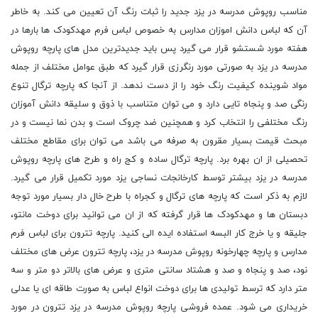
مناسب روپوش مدرسه در یزد جدید را ثبات رنگ آن تعیین می کند. به خاطر
آن که لباس دانش اموزان مدارس به خصوص لباس فرم مهدکودک ها بارها در
هفته مورد شستشو قرار می گیرد پس باید جدیدترین مدل های پارچه روپوش
مدرسه در یزد به صورتی مورد رنگرزی قرار گیرد که طبق عوامل مختلف از جمله
مواد شوینده کیفیت رنگ خود را از دست ندهد. از آنجا که پارچه ترگال تنوع
رنگی صد و پنجاه تایی دارد و می توان متناسب با ذوق و سلیقه دانش آموزان
رنگ مختلفی را انتخاب کرد و همچنین ضد چروک است و بدن نما نیست و در
مبحث قیمت بسیار مقرون به صرفه می باشد می توان برای مقاطع مختلف
تحصیلی از ان بهره برد. پارچه ترگال ساده و کج راه و طرح های پارچه روپوش
مدرسه در یزد بیشتر توسط کارخانجات نساجی یزد مورد تکمیل قرار می گیرد.
لازم به ذکر است که پارچه های ترگال و کجراه با طرح خال دار بسیار مورد توجه
دبستان ها و مهدکودک ها قرار گرفته که از ان می توانید برای دوخت مانتو،
جلیقه و یا خرج کار البسه استفاده ایده الی کنید. پارچه تترون براى لباس فرم
مدارس و پارچه چهارخونه روپوش مدرسه در یزد، پارچه تترون عرض های مختلف
نود، صد و پنجاه و صد و هشتاد سانتی متری و عرض های بالاتر دو متر و سه
متر دارد که ترسط تولیدی ها برای دوخت انواع لباس به صورت طاقه ای یا عدلی
خریداری می شود. عمده فروشی پارچه روپوش مدرسه در یزد تترون در مورد