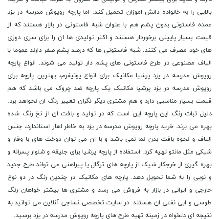
بالایی را به خانواده دانش اموزان تحمیل کند. اما پارچه روپوش مدرسه در یزد
عمده فاستونی بدون پشم هم با عنوان شبه فاستونی در بازار هستند که از
قیمت بسیار پایینی برخوردار هستند و اکثر تولیدی ها ان را برای سری دوزی
های خود مصرف می کنند. شبه فاستونی ها که درصد پشم صفر دارند عموما با
الیاف مصنوعی در طرح فاستونی های پشم دار تولید می شوند. انواع پارچه
روپوش مدرسه در یزد پرشیا مکانیک برای انواع یونیفرم، بهترین پارچه برای
روپوش مدرسه در یزد پرشیا مکانیک یک پارچه ضد چروک می باشد که هم
قیمت بسیار مناسبی دارد و هم مشتری دیگر نگران تغییر رنگ ان نخواهد برد.
دلیل ثبات رنگ این پارچه این است که در تولید و بافت ان از نخ رنگ شده
بهره می برند. خرید پارچه روپوش مدرسه در یزد به خاطر اهار استاندارد، جنس
الیاف و نحوه بافت بدن نما نمی باشد و با ان می توان دوخت های با وقار و
شیکی مثل مانتو تهیه کرد. استفاده از پارچه پرشیا برای جلیقه و شلوار پسرانه و
بهره گیری از خرجکار شیک از پارچه های ترگال یا پیراهنی می تواند طرح جدید
و نویی را به شما تحویل دهد. پارچه های مکانیک در چندین رنگ در دو نوع
خارجی و ایرانی در بازار به فروش می رسد و مشتری ها بیشتر خواهان رنگ
طوسی و ابی نفتی ان هستند. در سایت تخصصی نساجی آنلاین می توانید به
نتیجه ای دلخواه در زمینه تهیه طرح های پارچه روپوش مدرسه در یزد برسید.