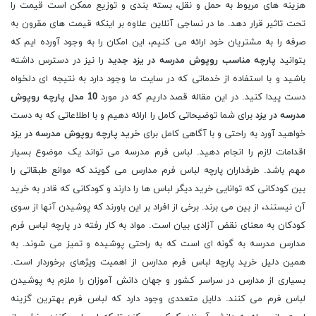
هزینه های مربوط به حمل و نقل، بسته بندی و توزیع ممکن است قیمت را
تحت تاثیر قرار دهد. ما در نساجی آنلاین علاوه بر اینکه قیمت های مقرون به
صرفه را به مشتریان خود ارائه می کنیم، این امکان را به وجود آورده ایم که
بتوانید
پارچه مناسب روپوش مدرسه در یزد جدید
را نیز در دسترس داشته
باشید و با استفاده از خدماتی که در سایت ما وجود دارد به نتیجه ای دلخواه
دست پیدا کنید. در این مقاله قصد داریم که در مورد
10 مدل پارچه روپوش
مدرسه در یزد
برای شما توضیحاتی کامل را ارائه دهیم و با اطلاعاتی که به دست
خواهید آورد به راحتی و با آگاهی کامل برای
خرید پارچه روپوش مدرسه در یزد
اقدامات لازم را انجام دهید. لباس فرم مدرسه می تواند یک موضوع بسیار
مهم باشد. طرفداران پارچه لباس فرم مدارس می گویند که موانع طبقاتی را
بین کودکانی که توانایی خرید دیگر لباس ها را دارند و کودکانی که قادر به خرید
آن نیستند، از بین می برند. برخی از افراد بر این باورند که پوشیدن آنها از سوی
کودکان به معنای نقض آزادی بیان است. مواد به کار رفته در پارچه لباس فرم
مدارس مدرسه به گونه ای است که به راحتی پوشیده و تمیز می شوند. به
همین دلیل خرید پارچه لباس فرم مدارس از اهمیت ویژهای برخوردار است.
بسیاری از مدارس در سراسر کشور و جهان دانش آموزان را ملزم به پوشیدن
لباس فرم می کنند. دلایل متعددی وجود دارد که لباس فرم بهترین گزینه