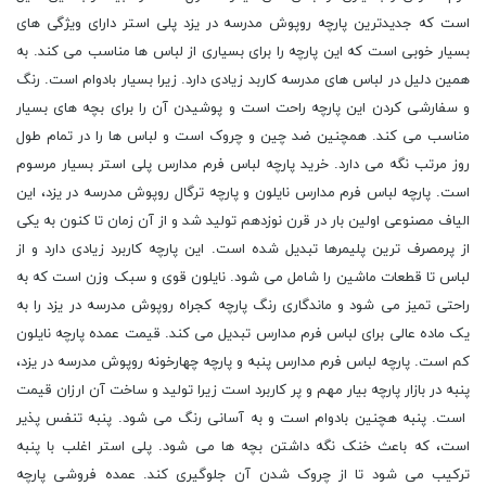
است که جدیدترین پارچه روپوش مدرسه در یزد پلی استر دارای ویژگی های
بسیار خوبی است که این پارچه را برای بسیاری از لباس ها مناسب می کند. به
همین دلیل در لباس های مدرسه کاربد زیادی دارد. زیرا بسیار بادوام است. رنگ
و سفارشی کردن این پارچه راحت است و پوشیدن آن را برای بچه های بسیار
مناسب می کند. همچنین ضد چین و چروک است و لباس ها را در تمام طول
روز مرتب نگه می دارد. خرید پارچه لباس فرم مدارس پلی استر بسیار مرسوم
است. پارچه لباس فرم مدارس نایلون و پارچه ترگال روپوش مدرسه در یزد، این
الیاف مصنوعی اولین بار در قرن نوزدهم تولید شد و از آن زمان تا کنون به یکی
از پرمصرف ترین پلیمرها تبدیل شده است. این پارچه کاربرد زیادی دارد و از
لباس تا قطعات ماشین را شامل می شود. نایلون قوی و سبک وزن است که به
راحتی تمیز می شود و ماندگاری رنگ پارچه کجراه روپوش مدرسه در یزد را به
یک ماده عالی برای لباس فرم مدارس تبدیل می کند. قیمت عمده پارچه نایلون
کم است. پارچه لباس فرم مدارس پنبه و پارچه چهارخونه روپوش مدرسه در یزد،
پنبه در بازار پارچه بیار مهم و پر کاربرد است زیرا تولید و ساخت آن ارزان قیمت
است. پنبه هچنین بادوام است و به آسانی رنگ می شود. پنبه تنفس پذیر
است، که باعث خنک نگه داشتن بچه ها می شود. پلی استر اغلب با پنبه
ترکیب می شود تا از چروک شدن آن جلوگیری کند. عمده فروشی پارچه