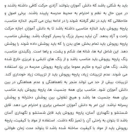
باید به شکلی باشد که دانش آموزان بتوانند آزادی حرکت کافی داشته باشند و
در عین حال به نظم و احترام به محیط مدرسه پایبند باشند. برخی اصول و
ملاحظاتی که باید در نظر گرفته شوند را در ادامه بیان می کنیم. اندازه مناسب،
پارچه روپوش باید اندازه مناسبی داشته باشد تا به دانش آموزان اجازه حرکت
راحت و آزاد بدهد. آن نباید بسیار بزرگ یا بسیار کوچک باشد. پوشش مناسب،
پارچه روپوش باید تمام بخش های بدن را که باید پوشش داده شوند را پوشش
دهد. این شامل لبه ها، شانه ها، شکم و پشت، و پاها است. رنگبندی مناسب،
رنگ پارچه روپوش باید مناسب باشد و از رنگ های تابشی و غریزی خارج شده
باشد. رنگ های تیره و ملایم عموما برای پارچه روپوش مدرسه در یزد استفاده
می شوند. عدم تزیینات زیاد، پارچه روپوش باید از تزیینات زیاد خودداری کند.
تزیینات بیش از حد می تواند منجر به ناهماهنگی و عدم هماهنگی در بین
دانش آموزان شود. مناسب برای همه جنسیت ها، پارچه روپوش باید مناسب
برای همه جنسیت ها باشد و هیچ تفاوتی بین پوشش دخترانه و پوشش
پسرانه نباشد. این امر به دانش آموزان احساس برابری و احترام می دهد. قابل
شستشو و نگهداری آسان، پارچه روپوش باید قابل شستشو و نگهداری آسان
باشد تا بتوان به راحتی آن را تمیز نگه داشت. استفاده از مواد با کیفیت، پارچه
روپوش باید از مواد با کیفیت ساخته شده باشد تا بتواند مدت زمان طولانی