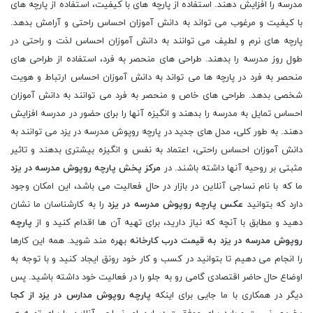
مدرسه را افزایش دهند. استفاده از پارچه های با کیفیت، استفاده از پارچه های
با کیفیت و مرغوب می تواند به دانش آموزان احساس راحتی و آرامش بدهد.
پارچه های نرم و لطیف می توانند به دانش آموزان احساس لذت و راحتی در
طول روز مدرسه را بدهند. طراحی های منحصر به فرد، استفاده از طراحی های
منحصر به فرد در پارچه ها می تواند به دانش آموزان احساس ارتباط و هویت
شخصی بدهد. طراحی های خاص و منحصر به فرد می توانند به دانش آموزان
احساس تمایل به مدرسه را بدهند و انگیزه آنها را برای حضور در مدرسه افزایش
دهند. به طور کلی، مدل های جدید در پارچه روپوش مدرسه در یزد می توانند به
دانش آموزان احساس راحتی، اعتماد به نفس و انگیزه بیشتری بدهند و تاثیر
مثبتی بر روحیه آنها داشته باشند. در
مرکز پخش پارچه روپوش مدرسه در یزد
ما که با نام نساجی آنلاین در بازار در حال فعالیت می باشد، این امکان وجود
دارد که بتوانید
عکس پارچه روپوش مدرسه در یزد
را به کارشناسان ما نشان
دهید و مطابق با آنچه که نیاز دارید، برای تهیه آن ها اقدام کنید و از
پارچه
روپوش مدرسه در یزد به قیمت درب کارخانه
بهره مند شوید. همه این کارها
را انجام می دهیم تا بتوانید در کسب و کار خود رونق ایجاد کنید و با توجه به
اوضاع حال حاضر اقتصادی گامی رو به جلو را در فعالیت خود داشته باشید. پس
دیگر در همکاری با ما جایی برای اینکه
پارچه روپوش مدارس در یزد از کجا