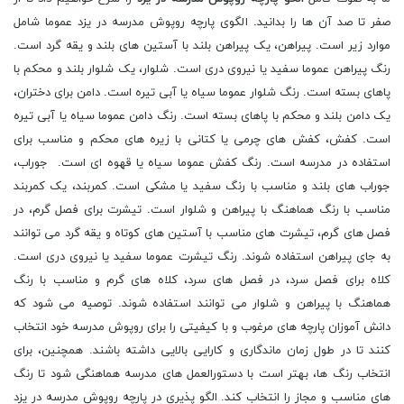
صفر تا صد آن ها را بدانید. الگوی پارچه روپوش مدرسه در یزد عموما شامل
موارد زیر است. پیراهن، یک پیراهن بلند با آستین های بلند و یقه گرد است.
رنگ پیراهن عموما سفید یا نیروی دری است. شلوار، یک شلوار بلند و محکم با
پاهای بسته است. رنگ شلوار عموما سیاه یا آبی تیره است. دامن برای دختران،
یک دامن بلند و محکم با پاهای بسته است. رنگ دامن عموما سیاه یا آبی تیره
است. کفش، کفش های چرمی یا کتانی با زیره های محکم و مناسب برای
استفاده در مدرسه است. رنگ کفش عموما سیاه یا قهوه ای است. جوراب،
جوراب های بلند و مناسب با رنگ سفید یا مشکی است. کمربند، یک کمربند
مناسب با رنگ هماهنگ با پیراهن و شلوار است. تیشرت برای فصل گرم، در
فصل های گرم، تیشرت های مناسب با آستین های کوتاه و یقه گرد می توانند
به جای پیراهن استفاده شوند. رنگ تیشرت عموما سفید یا نیروی دری است.
کلاه برای فصل سرد، در فصل های سرد، کلاه های گرم و مناسب با رنگ
هماهنگ با پیراهن و شلوار می توانند استفاده شوند. توصیه می شود که
دانش آموزان پارچه های مرغوب و با کیفیتی را برای روپوش مدرسه خود انتخاب
کنند تا در طول زمان ماندگاری و کارایی بالایی داشته باشند. همچنین، برای
انتخاب رنگ ها، بهتر است با دستورالعمل های مدرسه هماهنگی شود تا رنگ
های مناسب و مجاز را انتخاب کند. الگو پذیری در پارچه روپوش مدرسه در یزد