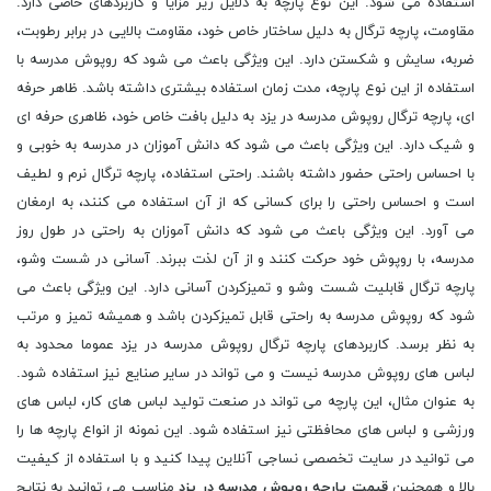
استفاده می شود. این نوع پارچه به دلایل زیر مزایا و کاربردهای خاصی دارد.
مقاومت، پارچه ترگال به دلیل ساختار خاص خود، مقاومت بالایی در برابر رطوبت،
ضربه، سایش و شکستن دارد. این ویژگی باعث می شود که روپوش مدرسه با
استفاده از این نوع پارچه، مدت زمان استفاده بیشتری داشته باشد. ظاهر حرفه
ای، پارچه ترگال روپوش مدرسه در یزد به دلیل بافت خاص خود، ظاهری حرفه ای
و شیک دارد. این ویژگی باعث می شود که دانش آموزان در مدرسه به خوبی و
با احساس راحتی حضور داشته باشند. راحتی استفاده، پارچه ترگال نرم و لطیف
است و احساس راحتی را برای کسانی که از آن استفاده می کنند، به ارمغان
می آورد. این ویژگی باعث می شود که دانش آموزان به راحتی در طول روز
مدرسه، با روپوش خود حرکت کنند و از آن لذت ببرند. آسانی در شست وشو،
پارچه ترگال قابلیت شست وشو و تمیزکردن آسانی دارد. این ویژگی باعث می
شود که روپوش مدرسه به راحتی قابل تمیزکردن باشد و همیشه تمیز و مرتب
به نظر برسد. کاربردهای پارچه ترگال روپوش مدرسه در یزد عموما محدود به
لباس های روپوش مدرسه نیست و می تواند در سایر صنایع نیز استفاده شود.
به عنوان مثال، این پارچه می تواند در صنعت تولید لباس های کار، لباس های
ورزشی و لباس های محافظتی نیز استفاده شود. این نمونه از انواع پارچه ها را
می توانید در سایت تخصصی نساجی آنلاین پیدا کنید و با استفاده از کیفیت
بالا و همچنین
قیمت پارچه روپوش مدرسه در یزد
مناسب می توانید به نتایج