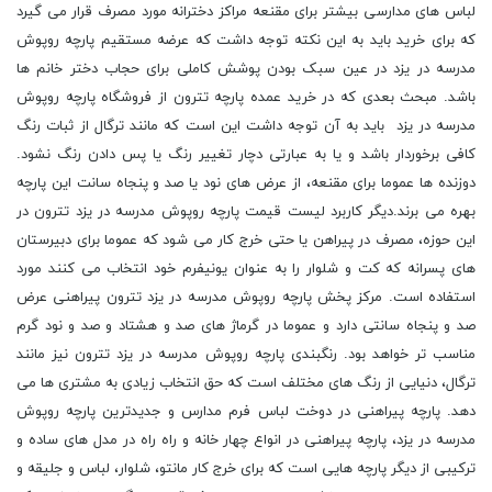
لباس های مدارسی بیشتر برای مقنعه مراکز دخترانه مورد مصرف قرار می گیرد
که برای خرید باید به این نکته توجه داشت که عرضه مستقیم پارچه روپوش
مدرسه در یزد در عین سبک بودن پوشش کاملی برای حجاب دختر خانم ها
باشد. مبحث بعدی که در خرید عمده پارچه تترون از فروشگاه پارچه روپوش
مدرسه در یزد باید به آن توجه داشت این است که مانند ترگال از ثبات رنگ
کافی برخوردار باشد و یا به عبارتی دچار تغییر رنگ یا پس دادن رنگ نشود.
دوزنده ها عموما برای مقنعه، از عرض های نود یا صد و پنجاه سانت این پارچه
بهره می برند.دیگر کاربرد لیست قیمت پارچه روپوش مدرسه در یزد تترون در
این حوزه، مصرف در پیراهن یا حتی خرج کار می شود که عموما برای دبیرستان
های پسرانه که کت و شلوار را به عنوان یونیفرم خود انتخاب می کنند مورد
استفاده است. مرکز پخش پارچه روپوش مدرسه در یزد تترون پیراهنی عرض
صد و پنجاه سانتی دارد و عموما در گرماژ های صد و هشتاد و صد و نود گرم
مناسب تر خواهد بود. رنگبندی پارچه روپوش مدرسه در یزد تترون نیز مانند
ترگال، دنیایی از رنگ های مختلف است که حق انتخاب زیادی به مشتری ها می
دهد. پارچه پیراهنى در دوخت لباس فرم مدارس و جدیدترین پارچه روپوش
مدرسه در یزد، پارچه پیراهنى در انواع چهار خانه و راه راه در مدل های ساده و
ترکیبی از دیگر پارچه هایی است که برای خرج کار مانتو، شلوار، لباس و جلیقه و