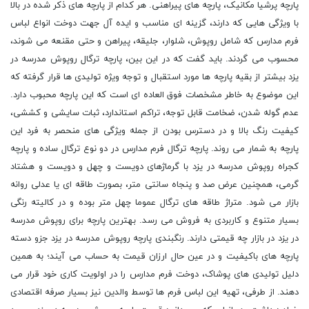
پارچه پرشیا مکانیک، پارچه های پیراهنی. هر کدام از پارچه های ذکر شده در بالا
با ویژگی هایی که دارند، گزینه ای مناسب و ایده آل جهت دوخت انواع لباس
فرم مدارس که شامل روپوش، شلوار، جلیقه، پیراهن و حتی مقنعه می شوند،
محسوب می گردند. باید گفت که در این بین، پارچه ترگال روپوش مدرسه در
یزد بیشتر از بقیه پارچه ها مورد استقبال و توجه ویژه تولیدی ها قرار گرفته که
این موضوع به خاطر مشخصات فوق العاده ای است که این پارچه محبوب دارد.
عدم گوله شدن، ضخامت قابل توجه، تراکم استاندارد، ثبات سایشی و کششی،
کیفیت رنگ بالا و در دسترس بودن از جمله ویژگی های منحصر به فرد این
پارچه به شمار می روند. پارچه ترگال فرم مدارس در دو نوع ترگال ساده و پارچه
کجراه روپوش مدرسه در یزد با گرماژهای دویست و چهل و دویست و هشتاد
گرمی، همچنین عرض صد و پنجاه سانتی متر، بصورت طاقه ای یا عدلی روانه
بازار می شود. متراژ طاقه های ترگال عموما چهل متر بوده و در کالیته رنگی
بسیار متنوع و کاربردی به فروش می رسد. بهترین پارچه برای روپوش مدرسه
در یزد در بازار چه قیمتی دارند. رنگبندی پارچه روپوش مدرسه در یزد جزو دسته
پارچه های باکیفیت و در عین حال ارزان قیمت به حساب می آیند؛ به همین
دلیل تولیدی های پوشاک، دوخت فرم مدارس را در اولویت کاری خود قرار می
دهند. از طرفی، تهیه این لباس فرم ها توسط والدین نیز بسیار صرفه اقتصادی