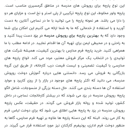
این نوع پارچه برای روپوش های مدرسه در مناطق گرمسیری مناسب است.
پارچه ولور مخلوط، این نوع پارچه ترکیبی از پلی استر و نخ است و مزایای هر دو
را دارا می باشد. هر نمونه پارچه را می توانید با ما در نساجی آنلاین به دست
آورید و با استفاده از خدماتی که ما به شما ارائه می کنیم این امکان برای شما
وجود دارد که به
بهترین پارچه برای روپوش مدرسه در یزد
دست پیدا کنید و
به راحتی و در محیطی ایمن برای تهیه آن ها اقدام نمایید. در ادامه مطلب با ما
همراهی کنید. خرید پارچه فرم مدارس با بهترین کیفیت، همیشه شرکت های
تولیدی را در انتخاب یک مرکز فروش معتبر، مردد می کند. انواع پارچه های
مدارسی با کیفیت تضمینی و لیست قیمت درب کارخانه، از طریق این گروه
بازرگانی به فروش می رسد. دانستنی هایی درباره آموزش دوخت روپوش
مدرسه، می دانید که اکثر پارچه های موجود در بازار را از روی کاربرد و موارد
استفاده آن ها دسته بندی می کنند. حال دسته بزرگی از منسوجات، شامل الگو
پارچه روپوش مدرسه در یزد می شوند که در بیشتر کارخانجات نساجی در داخل
کشور، تولید شده و روانه بازار فروش می گردند. در حقیقت، عکس پارچه
روپوش مدرسه در یزد به پارچه هایی اطلاق می شود که برای دوخت لباس فرم
به کار می روند. البته که این دسته پارچه ها علاوه بر تهیه فرم مدارس، گاها به
منظور دوخت فرم اداری، یونیفرم کارکنان نیز مورد استفاده قرار می گیرند. در