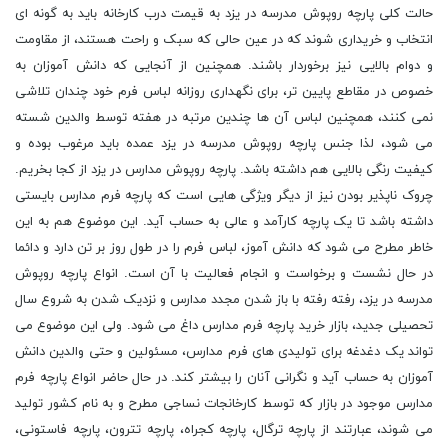
حالت کلی پارچه روپوش مدرسه در یزد به قیمت درب کارخانه باید به گونه ای
انتخاب و خریداری شوند که در عین حالی که سبک و راحت هستند، از مقاومت
و دوام بالایی نیز برخوردار باشند. همچنین از آنجایی که دانش آموزان به
خصوص در مقاطع پایین تر، برای نگهداری روزانه لباس فرم خود چندان تلاشی
نمی کنند، همچنین لباس آن ها چندین مرتبه در هفته توسط والدین شسته
می شود، لذا جنس پارچه روپوش مدرسه در یزد عمده باید مرغوب بوده و
کیفیت رنگی بالایی هم داشته باشد. پارچه روپوش مدارس در یزد از کجا بخریم.
چروک ناپذیر بودن نیز از دیگر ویژگی هایی است که پارچه فرم مدارس بایستی
داشته باشد تا یک پارچه کارآمد و عالی به حساب آید. این موضوع هم به این
خاطر مطرح می شود که دانش آموز، لباس فرم را در طول روز بر تن دارد و دائما
در حال نشست و برخواست و انجام فعالیت با آن است. انواع پارچه روپوش
مدرسه در یزد، رفته رفته با باز شدن مجدد مدارس و نزدیک شدن به شروع سال
تحصیلی جدید، بازار خرید پارچه فرم مدارس داغ می شود. ولی این موضوع می
تواند یک دغدغه برای تولیدی های فرم مدارس، مسئولین و حتی والدین دانش
آموزان به حساب آید و نگرانی آنان را بیشتر کند. در حال حاضر انواع پارچه فرم
مدارس موجود در بازار که توسط کارخانجات نساجی مطرح و به نام کشور تولید
می شوند، عبارتند از پارچه ترگال، پارچه کجراه، پارچه تترون، پارچه فاستونی،