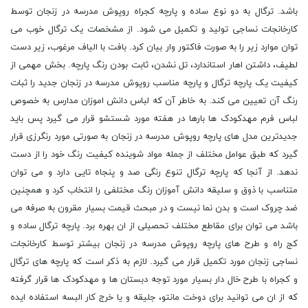
باشد. ترگال به دو نوع ساده و پارچه کجراه روپوش مدرسه در زنجان توسط
کارخانجات نساجی تولید و تکمیل می شود. از مشخصات یک ترگال خوب می
توان موارد زیر را به صورت فاکتور وار بیان کرد. بافت با الیاف مرغوب، زیر دست
لطیف، داشتن اهار استاندارد، تل نشدن، ثابت بودن رنگ پارچه. بخش مهمی از
کیفیت یک پارچه ترگال و پارچه مناسب روپوش مدرسه در زنجان جدید را ثبات
رنگ آن تعیین می کند. به خاطر آن که لباس دانش اموزان مدارس به خصوص
لباس فرم مهدکودک ها بارها در هفته مورد شستشو قرار می گیرد پس باید
جدیدترین مدل های پارچه روپوش مدرسه در زنجان به صورتی مورد رنگرزی قرار
گیرد که طبق عوامل مختلف از جمله مواد شوینده کیفیت رنگ خود را از دست
ندهد. از آنجا که پارچه ترگال تنوع رنگی صد و پنجاه تایی دارد و می توان
متناسب با ذوق و سلیقه دانش آموزان رنگ مختلفی را انتخاب کرد و همچنین
ضد چروک است و بدن نما نیست و در مبحث قیمت بسیار مقرون به صرفه می
باشد می توان برای مقاطع مختلف تحصیلی از ان بهره برد. پارچه ترگال ساده و
کج راه و طرح های پارچه روپوش مدرسه در زنجان بیشتر توسط کارخانجات
نساجی زنجان مورد تکمیل قرار می گیرد. لازم به ذکر است که پارچه های ترگال
و کجراه با طرح خال دار بسیار مورد توجه دبستان ها و مهدکودک ها قرار گرفته
که از ان می توانید برای دوخت مانتو، جلیقه و یا خرج کار البسه استفاده ایده