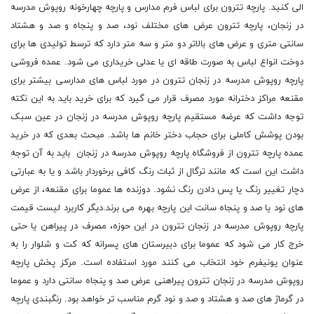
الی کنید. پارچه تترون براى لباس فرم مدارس و پارچه چهارخونه روپوش مدرسه
در زنجان، پارچه تترون عرض های مختلف نود، صد و پنجاه و صد و هشتاد
سانتی متری و عرض های بالاتر دو متر و سه متر دارد که ترسط تولیدی ها برای
دوخت انواع لباس به صورت طاقه ای یا عدلی خریداری می شود. عمده فروشی
پارچه روپوش مدرسه در زنجان تترون در مورد لباس های مدارسی بیشتر برای
مقنعه مراکز دخترانه مورد مصرف قرار می گیرد که برای خرید باید به این نکته
توجه داشت که عرضه مستقیم پارچه روپوش مدرسه در زنجان در عین سبک
بودن پوشش کاملی برای حجاب دختر خانم ها باشد. مبحث بعدی که در خرید
عمده پارچه تترون از فروشگاه پارچه روپوش مدرسه در زنجان باید به آن توجه
داشت این است که مانند ترگال از ثبات رنگ کافی برخوردار باشد و یا به عبارتی
دچار تغییر رنگ یا پس دادن رنگ نشود. دوزنده ها عموما برای مقنعه، از عرض
های نود یا صد و پنجاه سانت این پارچه بهره می برند.دیگر کاربرد لیست قیمت
پارچه روپوش مدرسه در زنجان تترون در این حوزه، مصرف در پیراهن یا حتی
خرج کار می شود که عموما برای دبیرستان های پسرانه که کت و شلوار را به
عنوان یونیفرم خود انتخاب می کنند مورد استفاده است. مرکز پخش پارچه
روپوش مدرسه در زنجان تترون پیراهنی عرض صد و پنجاه سانتی دارد و عموما
در گرماژ های صد و هشتاد و صد و نود گرم مناسب تر خواهد بود. رنگبندی پارچه