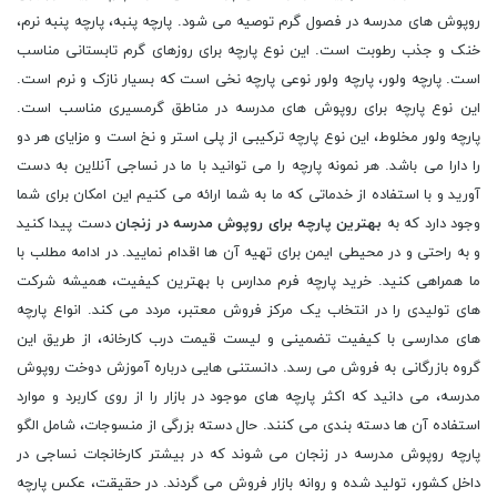
روپوش های مدرسه در فصول گرم توصیه می شود. پارچه پنبه، پارچه پنبه نرم،
خنک و جذب رطوبت است. این نوع پارچه برای روزهای گرم تابستانی مناسب
است. پارچه ولور، پارچه ولور نوعی پارچه نخی است که بسیار نازک و نرم است.
این نوع پارچه برای روپوش های مدرسه در مناطق گرمسیری مناسب است.
پارچه ولور مخلوط، این نوع پارچه ترکیبی از پلی استر و نخ است و مزایای هر دو
را دارا می باشد. هر نمونه پارچه را می توانید با ما در نساجی آنلاین به دست
آورید و با استفاده از خدماتی که ما به شما ارائه می کنیم این امکان برای شما
وجود دارد که به
بهترین پارچه برای روپوش مدرسه در زنجان
دست پیدا کنید
و به راحتی و در محیطی ایمن برای تهیه آن ها اقدام نمایید. در ادامه مطلب با
ما همراهی کنید. خرید پارچه فرم مدارس با بهترین کیفیت، همیشه شرکت
های تولیدی را در انتخاب یک مرکز فروش معتبر، مردد می کند. انواع پارچه
های مدارسی با کیفیت تضمینی و لیست قیمت درب کارخانه، از طریق این
گروه بازرگانی به فروش می رسد. دانستنی هایی درباره آموزش دوخت روپوش
مدرسه، می دانید که اکثر پارچه های موجود در بازار را از روی کاربرد و موارد
استفاده آن ها دسته بندی می کنند. حال دسته بزرگی از منسوجات، شامل الگو
پارچه روپوش مدرسه در زنجان می شوند که در بیشتر کارخانجات نساجی در
داخل کشور، تولید شده و روانه بازار فروش می گردند. در حقیقت، عکس پارچه