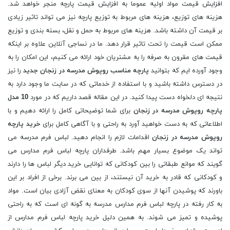
افزایش قیمت مواد اولیه عموما به افزایش قیمت پارچه منجر خواهد شد.
هزینه های توزیع، هزینه های مربوط به توزیع پارچه نیز می تواند تاثیر زیادی
بر قیمت آن داشته باشد. هزینه های مربوط به حمل و نقل، بسته بندی و توزیع
ممکن است قیمت را تحت تاثیر قرار دهد. ما در نساجی آنلاین علاوه بر اینکه
قیمت های مقرون به صرفه را به مشتریان خود ارائه می کنیم، این امکان را به
وجود آورده ایم که بتوانید
پارچه مناسب روپوش مدرسه در زنجان جدید
را نیز
در دسترس داشته باشید و با استفاده از خدماتی که در سایت ما وجود دارد به
نتیجه ای دلخواه دست پیدا کنید. در این مقاله قصد داریم که در مورد
10 مدل
پارچه روپوش مدرسه در زنجان
برای شما توضیحاتی کامل را ارائه دهیم و با
اطلاعاتی که به دست خواهید آورد به راحتی و با آگاهی کامل برای
خرید پارچه
روپوش مدرسه در زنجان
اقدامات لازم را انجام دهید. لباس فرم مدرسه می
تواند یک موضوع بسیار مهم باشد. طرفداران پارچه لباس فرم مدارس می
گویند که موانع طبقاتی را بین کودکانی که توانایی خرید دیگر لباس ها را دارند
و کودکانی که قادر به خرید آن نیستند، از بین می برند. برخی از افراد بر این
باورند که پوشیدن آنها از سوی کودکان به معنای نقض آزادی بیان است. مواد
به کار رفته در پارچه لباس فرم مدارس مدرسه به گونه ای است که به راحتی
پوشیده و تمیز می شوند. به همین دلیل خرید پارچه لباس فرم مدارس از