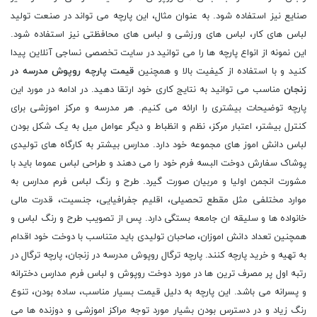
صنایع نیز استفاده شود. به عنوان مثال، این پارچه می تواند در صنعت تولید
لباس های کار، لباس های ورزشی و لباس های محافظتی نیز استفاده شود.
این نمونه از انواع پارچه ها را می توانید در سایت تخصصی نساجی آنلاین پیدا
کنید و با استفاده از کیفیت بالا و همچنین
قیمت پارچه روپوش مدرسه در
زنجان
مناسب می توانید به نتایج کاری خود ارتقا دهید. در ادامه در مورد این
پارچه توضیحات بیشتری را ارائه می کنیم. هر مدرسه و مرکز اموزشى براى
کنترل بیشتر، اعتبار مرکز، نظم و انظباط و دیگر عوامل میل به یک شکل بودن
لباس دانش اموز هاى مجموعه خود دارد. مدارس بیشتر به کارگاه هاى تولیدى
پوشاک سفارش دوخت البسه فرم خود را مى دهند و طراحی لباس عموما باید با
مشورت انجمن اولیا و مربیان صورت گیرد. طرح و رنگ لباس فرم مدارس به
موارد مختلفی مثل مقطع تحصیلى، اقلیم جفرافیایی، جنسیت، قدرت مالى
خانواده ها و سلیقه ان جامعه بستگى دارد. پس از تصویب طرح و رنگ لباس و
همچنین تعداد دانش اموزان، صاحبان تولیدی باید متناسب با دوخت خود اقدام
به تهیه و خرید پارچه کنند. پارچه ترگال روپوش مدرسه در زنجان، پارچه ترگال در
رتبه اول پر مصرف ترین ها در مورد دوخت روپوش و لباس فرم مدارس دخترانه
و پسرانه می باشد. این پارچه به دلیل قیمت بسیار مناسب، ساده بودن، تنوع
رنگ زیاد و در دسترس بودن بشیار مورد توجه مراکز اموزشی و دوزنده ها می