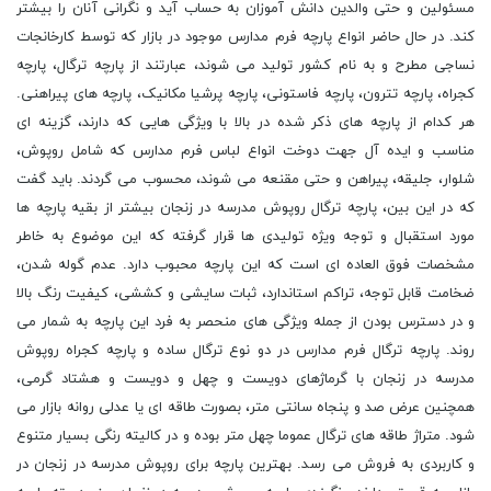
مسئولین و حتی والدین دانش آموزان به حساب آید و نگرانی آنان را بیشتر
کند. در حال حاضر انواع پارچه فرم مدارس موجود در بازار که توسط کارخانجات
نساجی مطرح و به نام کشور تولید می شوند، عبارتند از پارچه ترگال، پارچه
کجراه، پارچه تترون، پارچه فاستونی، پارچه پرشیا مکانیک، پارچه های پیراهنی.
هر کدام از پارچه های ذکر شده در بالا با ویژگی هایی که دارند، گزینه ای
مناسب و ایده آل جهت دوخت انواع لباس فرم مدارس که شامل روپوش،
شلوار، جلیقه، پیراهن و حتی مقنعه می شوند، محسوب می گردند. باید گفت
که در این بین، پارچه ترگال روپوش مدرسه در زنجان بیشتر از بقیه پارچه ها
مورد استقبال و توجه ویژه تولیدی ها قرار گرفته که این موضوع به خاطر
مشخصات فوق العاده ای است که این پارچه محبوب دارد. عدم گوله شدن،
ضخامت قابل توجه، تراکم استاندارد، ثبات سایشی و کششی، کیفیت رنگ بالا
و در دسترس بودن از جمله ویژگی های منحصر به فرد این پارچه به شمار می
روند. پارچه ترگال فرم مدارس در دو نوع ترگال ساده و پارچه کجراه روپوش
مدرسه در زنجان با گرماژهای دویست و چهل و دویست و هشتاد گرمی،
همچنین عرض صد و پنجاه سانتی متر، بصورت طاقه ای یا عدلی روانه بازار می
شود. متراژ طاقه های ترگال عموما چهل متر بوده و در کالیته رنگی بسیار متنوع
و کاربردی به فروش می رسد. بهترین پارچه برای روپوش مدرسه در زنجان در