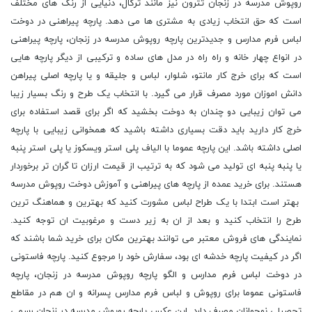
روپوش مدرسه در زنجان تترون نیز مانند ترگال، دنیایی از رنگ های مختلف
است که حق انتخاب زیادی به مشتری ها می دهد. پارچه پیراهنى در دوخت
لباس فرم مدارس و جدیدترین پارچه روپوش مدرسه در زنجان، پارچه پیراهنى
در انواع چهار خانه و راه راه در مدل های ساده و ترکیبی از دیگر پارچه هایی
است که برای خرج کار مانتو، شلوار، لباس و جلیقه و یا پارچه اصلی پیراهن
دانش اموزان مورد مصرف قرار می گیرد. با انتخاب یک طرح و رنگ بسیار زیبا
می توان زیبایی دو چندان به دوخت بخشید که اگر برای قصد استفاده برای
خرج کار دارید باید دقت بسیاری داشته باشید که همخوانی زیبایی با پارچه
اصلی داشته باشد. این پارچه عموما با الیاف پلی استر ویسکوز یا پلی استر پنبه
یا پنبه پنبه اى تولید می شود که به ترتیب از قیمت ارزان تا گران تر برخوردار
هستند. برای خرید عمده از پارچه های پیراهنی و آموزش دوخت روپوش مدرسه
بهتر است ابتدا با یک طراح لباس مشورت کنید که بهترین و هماهنگ ترین
طرح را انتخاب کنید و بعد از ان به زیر دست و مرغوبیت ان توجه کنید.
نمایندگی های فروش معتبر می توانند بهترین مکان برای خرید شما باشند که
اگر در کیفیت پارچه خدشه ای بود، سفارش خود را مرجوع کنید. پارچه فاستونی
در دوخت لباس فرم مدارس و الگو پارچه روپوش مدرسه در زنجان، پارچه
فاستونی عموما برای روپوش و لباس فرم مدارس پسرانه و ان هم در مقاطع
تحصیلی نوجوانان مصرف دارد. این عکس پارچه روپوش مدرسه در زنجان رسمی