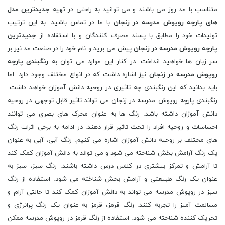
متناسب با مد روز می باشند و می توانید به راحتی در تهیه
جدیدترین مدل
های پارچه روپوش مدرسه در زنجان
با ما در تماس باشید. به این ترتیب
تولیدات خود را مطابق با پسند مصرف کنندگان و با استفاده از
جدیدترین
پارچه روپوش مدرسه در زنجان
پیش می برید و نام خود را در صنعت مد نیز بر
سر زبان ها خواهید انداخت. در کنار این موارد می توان به
رنگبندی پارچه
روپوش مدرسه در زنجان
نیز اشاره داشت که در انواع مختلف وجود دارد. اما
باید بدانید که این رنگبندی چه تاثیری در روحیه دانش آموزان خواهد داشت.
رنگبندی پارچه روپوش مدرسه در زنجان می تواند تاثیر قابل توجهی در روحیه
دانش آموزان داشته باشد. رنگ ها به عنوان محرک های بصری می توانند
احساسات و روحیه افراد را تحت تاثیر قرار دهند. در ادامه به برخی اثرات رنگ
های مختلف بر روحیه دانش آموزان اشاره می کنیم. رنگ آبی، آبی به عنوان
یک رنگ آرامش بخش شناخته می شود و می تواند به دانش آموزان کمک کند
تا آرامش و تمرکز بیشتری در کلاس درس داشته باشند. رنگ سبز، سبز به
عنوان یک رنگ طبیعتی و آرامش بخش شناخته می شود. استفاده از رنگ
سبز در روپوش مدرسه می تواند به دانش آموزان کمک کند تا حالتی آرام و
مسالمت آمیز را تجربه کنند. رنگ قرمز، قرمز به عنوان یک رنگ پرانرژی و
تحریک کننده شناخته می شود. استفاده از رنگ قرمز در روپوش مدرسه ممکن