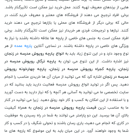
هایی از برندهای معروف تهیه کنند. محل خرید نیز ممکن است تاثیرگذار باشد.
برخی افراد ترجیح می دهند از فروشگاه های معتبر و معروف خرید کنند، در
حالی که برخی دیگر از فروشگاه های محلی یا بازارها ترجیح می دهند خرید
کنند. نیازها و ترجیحات فردی هر خریدار نیز ممکن است تاثیرگذار باشد. برخی
افراد ممکن است به جنس های خاصی از پارچه ها علاقه داشته باشند یا نیاز به
ویژگی های خاصی در پارچه داشته باشند. در نساجی آنلاین
پارچه عمده
از هر
نوع وجود دارد و در این تنوع زیاد باید به
انواع پارچه روپوش مدرسه در زنجان
ن
یز اشاره داشت. از این تنوع می توان به
پارچه ترگال روپوش مدرسه در
زنجان
،
پارچه کجراه روپوش مدرسه در زنجان
،
پارچه چهارخونه روپوش
مدرسه در زنجان
اشاره کرد که می توانید از میان آن ها خریدی مناسب را انجام
دهید. پس اگر در تولید انواع روپوش مدرسه فعالیت دارید باید بدانید که در
سایت تخصصی ما می توانید به آسانی هر آنچه را که نیاز دارید به دست آورید
و با استفاده از این امکان به کسب و کار خود رونق دهید. زیرا می توانید در کنار
ما به مناسب ترین
قیمت پارچه روپوش مدرسه در زنجان
به همراه کیفیت
بالای آن ها برسید. این دو پارامتر می توانند به شما در راه رسیدن به موفقیت
در کاری که انجام می دهید، یاری رسان باشند و تحولی شگرف را در کسب و کار
شما به وجود خواهند آورد. در این میان باید به این موضوع که پارچه های ما