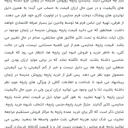
بازار چه قیمتی دارند. رنگبندی پارچه روپوش مدرسه در زنجان جزو دسته پارچه
های باکیفیت و در عین حال ارزان قیمت به حساب می آیند؛ به همین دلیل
تولیدی های پوشاک، دوخت فرم مدارس را در اولویت کاری خود قرار می دهند.
از طرفی، تهیه این لباس فرم ها توسط والدین نیز بسیار صرفه اقتصادی خواهد
داشت. همانطور که می دانید قیمت پارچه روپوش مدرسه در زنجان موجود در
بازار، ثبات نداشته و تحت تاثیر فاکتور های مختلفی، مدام در حال تغییر می
باشد. قیمت پارچه مدارسی هم از این قضیه مستثنی نیست، ولی در حالت
کلی، به خاطر خرید و فروش انبوه این پارچه ها، انتظار می رود که قیمت
مناسبی داشته باشند. البته ناگفته نماند که در برخی موارد ارزان بودن غیر
منطقی این پارچه ها، بی دلیل نیست و خبر از کم کیفیتی یا بی کیفیتی
محصول مورد نظر می دهد. پس قبل از خرید پارچه روپوش مدرسه در زنجان
پیشنهاد می شود تا شناخت و اطلاعات کافی از ویژگی های پارچه مورد نظر
داشته باشید، لذا با این وجود می توانید ارزان ترین ولی در عین حال باکیفیت
ترین پارچه را تهیه نمایید. به طور کلی موارد ذیل بر قیمت تمام شده پارچه
مدارسی تاثیر گذارند. متراژ خرید پارچه،جنس پارچه، انتخاب شیوه خرید پارچه.
شایان ذکر است که اگر برای خرید عمده پارچه به مراکز فروش مستقیم مراجعه
نمایید، بی شک نباید هزینه اضافی بابت حضور واسطه ها بدهید. یعنی می
توانید پارچه فرم مدارس را بصورت دست اول و با قیمت کارخانه خریداری کنید.