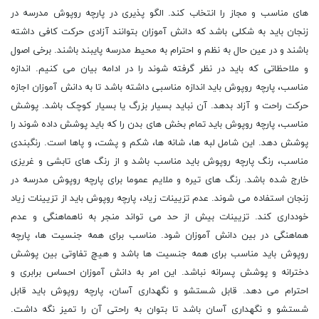
های مناسب و مجاز را انتخاب کند. الگو پذیری در پارچه روپوش مدرسه در
زنجان باید به شکلی باشد که دانش آموزان بتوانند آزادی حرکت کافی داشته
باشند و در عین حال به نظم و احترام به محیط مدرسه پایبند باشند. برخی اصول
و ملاحظاتی که باید در نظر گرفته شوند را در ادامه بیان می کنیم. اندازه
مناسب، پارچه روپوش باید اندازه مناسبی داشته باشد تا به دانش آموزان اجازه
حرکت راحت و آزاد بدهد. آن نباید بسیار بزرگ یا بسیار کوچک باشد. پوشش
مناسب، پارچه روپوش باید تمام بخش های بدن را که باید پوشش داده شوند را
پوشش دهد. این شامل لبه ها، شانه ها، شکم و پشت، و پاها است. رنگبندی
مناسب، رنگ پارچه روپوش باید مناسب باشد و از رنگ های تابشی و غریزی
خارج شده باشد. رنگ های تیره و ملایم عموما برای پارچه روپوش مدرسه در
زنجان استفاده می شوند. عدم تزیینات زیاد، پارچه روپوش باید از تزیینات زیاد
خودداری کند. تزیینات بیش از حد می تواند منجر به ناهماهنگی و عدم
هماهنگی در بین دانش آموزان شود. مناسب برای همه جنسیت ها، پارچه
روپوش باید مناسب برای همه جنسیت ها باشد و هیچ تفاوتی بین پوشش
دخترانه و پوشش پسرانه نباشد. این امر به دانش آموزان احساس برابری و
احترام می دهد. قابل شستشو و نگهداری آسان، پارچه روپوش باید قابل
شستشو و نگهداری آسان باشد تا بتوان به راحتی آن را تمیز نگه داشت.