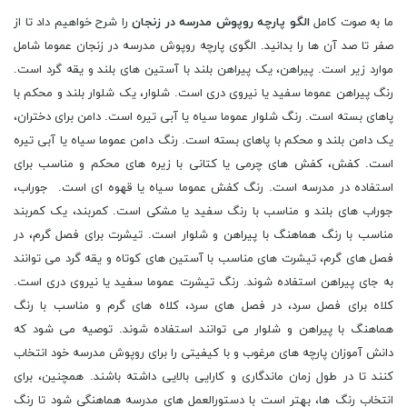
ما به صوت کامل
الگو پارچه روپوش مدرسه در زنجان
را شرح خواهیم داد تا از
صفر تا صد آن ها را بدانید. الگوی پارچه روپوش مدرسه در زنجان عموما شامل
موارد زیر است. پیراهن، یک پیراهن بلند با آستین های بلند و یقه گرد است.
رنگ پیراهن عموما سفید یا نیروی دری است. شلوار، یک شلوار بلند و محکم با
پاهای بسته است. رنگ شلوار عموما سیاه یا آبی تیره است. دامن برای دختران،
یک دامن بلند و محکم با پاهای بسته است. رنگ دامن عموما سیاه یا آبی تیره
است. کفش، کفش های چرمی یا کتانی با زیره های محکم و مناسب برای
استفاده در مدرسه است. رنگ کفش عموما سیاه یا قهوه ای است. جوراب،
جوراب های بلند و مناسب با رنگ سفید یا مشکی است. کمربند، یک کمربند
مناسب با رنگ هماهنگ با پیراهن و شلوار است. تیشرت برای فصل گرم، در
فصل های گرم، تیشرت های مناسب با آستین های کوتاه و یقه گرد می توانند
به جای پیراهن استفاده شوند. رنگ تیشرت عموما سفید یا نیروی دری است.
کلاه برای فصل سرد، در فصل های سرد، کلاه های گرم و مناسب با رنگ
هماهنگ با پیراهن و شلوار می توانند استفاده شوند. توصیه می شود که
دانش آموزان پارچه های مرغوب و با کیفیتی را برای روپوش مدرسه خود انتخاب
کنند تا در طول زمان ماندگاری و کارایی بالایی داشته باشند. همچنین، برای
انتخاب رنگ ها، بهتر است با دستورالعمل های مدرسه هماهنگی شود تا رنگ