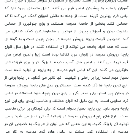
اهمیت ویژهای برخوردار است. بسیاری از مدارس در سراسر کشور و جهان دانش
آموزان را ملزم به پوشیدن لباس فرم می کنند. دلایل متعددی وجود دارد که
لباس فرم بهترین گزینه است، از جمله به دانش آموزان کمک می کند تا که
احساس کنند بخشی از جامعه مدرسه هستند، و برای جلوگیری از احساس
متفاوت بودن و آموزش پیروی از قوانین و هنجارهایشان کمک شایانی می
کند. همچنین قیمت پارچه روپوش مدرسه در زنجان پایین است و به گونه ای
است که همه افراد جامعه می توانند از آن استفاده کنند. در طول سال، انواع
پارچه روپوش مدرسه در زنجان مورد تقاضا بوده است زیرا والدین لباس های
فرم تهیه می کنند و لباس های آسیب دیده یا بزرگ تر را برای فرزندانشان
جایگزین می کنند. این که لباس فرم مدرسه از چه پارچه ای تولید شده است
بسیار مهم است زیرا بر راحتی و کیفیت آنها تاثیر می گذارد. در اینجا برخی از
رایج ترین پارچه ها ذکر شده است. جدیدترین مدل های پارچه روپوش مدرسه
در زنجان پلی استر، پلی استر یکی از رایج ترین پارچه مورد استفاده در لباس
فرم مدارس است. به این دلیل که انواع مختلف و مناسب زیادی برای این نوع
پارجه وجود دارد. این پارچه بسیار بادوام است که برای کودکان پر انرژی مناسب
است. طرح های پارچه روپوش مدرسه در زنجانبه آسانی تمیز می شود و می
توانید آن را رنگ کنید، به این معنی که می توان از هر رنگ به خصوص آن در
مدرسه ای استفاده کرد. بیشتر در لباس های گرم مدرسه به کار می