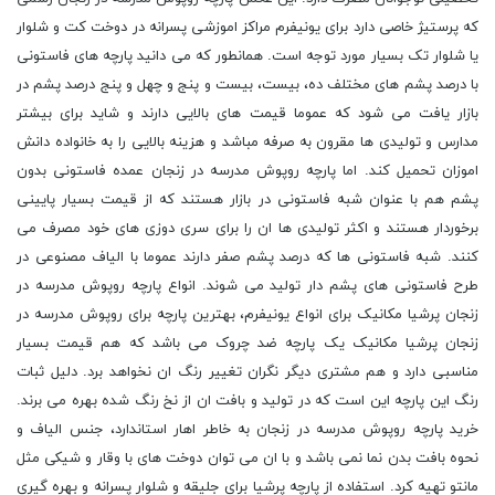
که پرستیژ خاصی دارد برای یونیفرم مراکز اموزشی پسرانه در دوخت کت و شلوار
یا شلوار تک بسیار مورد توجه است. همانطور که می دانید پارچه های فاستونی
با درصد پشم های مختلف ده، بیست، بیست و پنج و چهل و پنج درصد پشم در
بازار یافت می شود که عموما قیمت های بالایی دارند و شاید برای بیشتر
مدارس و تولیدی ها مقرون به صرفه مباشد و هزینه بالایی را به خانواده دانش
اموزان تحمیل کند. اما پارچه روپوش مدرسه در زنجان عمده فاستونی بدون
پشم هم با عنوان شبه فاستونی در بازار هستند که از قیمت بسیار پایینی
برخوردار هستند و اکثر تولیدی ها ان را برای سری دوزی های خود مصرف می
کنند. شبه فاستونی ها که درصد پشم صفر دارند عموما با الیاف مصنوعی در
طرح فاستونی های پشم دار تولید می شوند. انواع پارچه روپوش مدرسه در
زنجان پرشیا مکانیک برای انواع یونیفرم، بهترین پارچه برای روپوش مدرسه در
زنجان پرشیا مکانیک یک پارچه ضد چروک می باشد که هم قیمت بسیار
مناسبی دارد و هم مشتری دیگر نگران تغییر رنگ ان نخواهد برد. دلیل ثبات
رنگ این پارچه این است که در تولید و بافت ان از نخ رنگ شده بهره می برند.
خرید پارچه روپوش مدرسه در زنجان به خاطر اهار استاندارد، جنس الیاف و
نحوه بافت بدن نما نمی باشد و با ان می توان دوخت های با وقار و شیکی مثل
مانتو تهیه کرد. استفاده از پارچه پرشیا برای جلیقه و شلوار پسرانه و بهره گیری