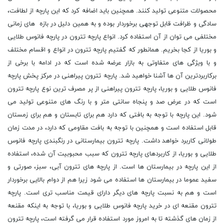
محصولات متنوعی تولید کنند. همچنین باید اضافه کرد که این پارچه از لطافت،
سادگی و ظرافت قابل توجهی برخوردار بوده و به همین دلیل در بازه های زمانی
مختلفی می توان از آن استفاده کرد. انواع پارچه تترون در پارچه فانوس طلایی
و بوریا از کجا بخریم. همانطور که گفتیم پارچه تترون در انواع و اقسام مختلف
و با ویژگی های متفاوتی به بازار عرضه شده است که در ادامه با برخی از
برکاربردترین آن ها آشنا خواهید شد. پارچه تترون پیراهنی در مرکز پخش پارچه
فانوس طلایی و بوریا، پارچه تترون پیراهنی از پر مصرف ترین نوع پارچه تترون
است که در عرض صد و پنجاه سانتی متر و با رنگ های متنوعی تولید می
شود. این پارچه با توجه به بافتی که دارد هم برای تابستان و هم برای زمستان
قابل استفاده است و همچنین با توجه به بافت مقاومی که دارد، در مدت زمان
طولانی کاربرد خواهد داشت. پارچه تترون بیمارستانی در رنگبندی پارچه فانوس
طلایی و بوریا، از کاربردهای پارچه تترون که سبب محبوبیت آن شده، استفاده
از این پارچه در بیمارستان ها است. از پارچه های تترون آبی، سبز، صورتی و
سفید عموما در بیمارستان ها استفاده می شود زیرا هم از دوام بالایی برخوردار
است و هم به نسبت پارچه های دیگر دارای قیمت مناسب تری است. پارچه
تترون مقنعه ای در خرید پارچه فانوس طلایی و بوریا، با توجه به اینکه مقنعه
از زمان های گذشته تا به امروز مورد استفاده قرار می گرفته است، پارچه تترون