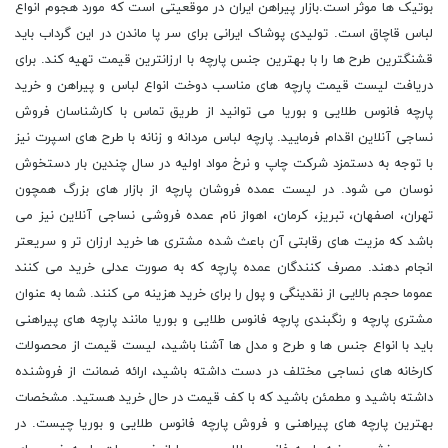
بوتیک ها موثر است.بازار پیراهن ایران در موقعیتی است که مورد هجوم انواع
لباس قاچاق است. تولیدی پوشاک ایرانی برای سر پا ماندن در این گرداب باید
قشنگترین طرح ها را با بهترین جنس پارچه با ارزانترین قیمت تهیه کند. برای
دریافت لیست قیمت پارچه های مناسب دوخت انواع لباس و پیراهن و خرید
پارچه فانوس طلایی و بوریا می توانید از طریق تماس با کارشناسان فروش
نساجی آنلاین اقدام فرمایید. پارچه لباس مردانه و زنانه با طرح های اسپرت نیز
با توجه به دستمزد شرکت چاپ و نرخ مواد اولیه در سال چندین بار دستخوش
نوسان می شود. در لیست عمده فروشان پارچه از بازار های بزرگ همچون
تهران، اصفهان، تبریز، کرمان، اهواز نام عمده فروشی نساجی آنلاین نیز می
باشد که مزیت های رقابتی آن باعث شده مشتری ها خرید ارزان تر و سریعتر
انجام دهند. مصرف کنندگان عمده پارچه که به صورت عدلی خرید می کنند
عموما حجم بالایی از نقدینگی و پول را برای خرید هزینه می کنند. شما به عنوان
مشتری پارچه و رنگبندی پارچه فانوس طلایی و بوریا مانند پارچه های پیراهنی
باید با انواع جنس ها و طرح و مدل ها آشنا باشید، لیست قیمت از محصولات
کارخانه های نساجی مختلف در دست داشته باشید، ارائه ضمانت از فروشنده
داشته باشید و مطمئن باشید که با کف قیمت در حال خرید هستید. مشخصات
بهترین پارچه های پیراهنی و فروش پارچه فانوس طلایی و بوریا چیست. در