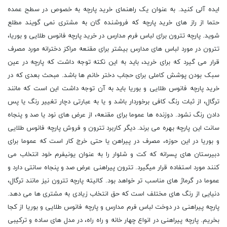
ایده آلی کنید. به عنوان یک راهنمای خرید پارچه به خصوص در سطح عمده
حتما از راز های خرید پارچه که فروشنده گان به مشتری نمی گویند مطلع
شوید. پارچه تترون براى لباس فرم مدارس در خرید پارچه فانوس طلایی و بوریا،
تترون در مورد لباس های مدارس بیشتر برای مقنعه مراکز دخترانه مورد مصرف
قرار می گیرد که برای خرید، باید به این نکته توجه داشت که پارچه در عین
سبک بودن پوشش کاملی برای حجاب دختر خانم ها باشد. مبحث بعدی که در
خرید پارچه فانوس طلایی و بوریا باید به آن توجه داشت این است که مانند
ترگال، از ثبات رنگ کافی برخوردار باشد و یا به عبارتی دچار تغییر رنگ یا پس
دادن رنگ نشود. دوزنده ها عموما برای مقنعه، از عرض های نود یا صد و پنجاه
سانت این پارچه بهره می برند. دیگر کاربرد تترون و فروش پارچه فانوس طلایی
و بوریا در این حوزه، مصرف در پیراهن یا حتی خرج کار است که عموما برای
دبیرستان های پسرانه که کت و شلوار را به عنوان یونیفرم خود انتخاب می
کنند مورد استفاده قرار میگیرد. تترون پیراهنی عرض صد و پنجاه سانتی دارد و
عموما در گرماژ های مناسب تر خواهد بود. کالیته پارچه تترون نیز مانند ترگال،
دنیایی از رنگ های مختلف است که حق انتخاب زیادی به مشتری ها می دهد.
پارچه پیراهنى در دوخت لباس فرم مدارس و پارچه فانوس طلایی و بوریا از کجا
بخریم. پارچه پیراهنى در انواع چهار خانه و راه راه، در مدل های ساده و ترکیبی