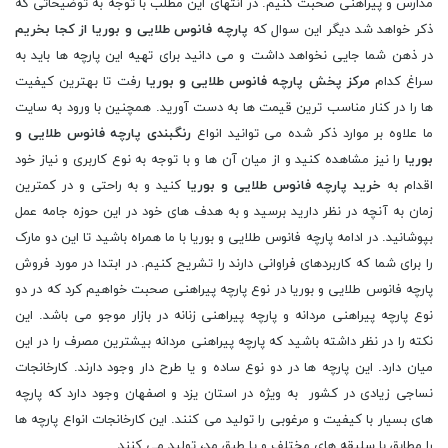
مدارس و پیراهنی صحبت کنیم. در انتهای این مطلب با توجه به توضیحاتی که
ذکر خواهد شد دیگر این سوال که
پارچه فانوس طلایی و بوریا از کجا بخریم
در ذهن شما جایی نخواهد داشت و می دانید برای تهیه این پارچه ها باید به
سراغ کدام
مرکز پخش پارچه فانوس طلایی و بوریا
رفت تا بهترین کیفیت
ها را در کنار مناسب ترین قیمت ها به دست آورید. همچنین با ورود به سایت
ما علاوه بر موارد ذکر شده می توانید انواع
رنگبندی پارچه فانوس طلایی و
بوریا
را نیز مشاهده کنید و از میان آن ها و با توجه به نوع کاربری و نیاز خود
اقدام به
خرید پارچه فانوس طلایی و بوریا
کنید و به راحتی و در کمترین
زمان به آنچه در نظر دارید برسید و به هدف های خود در این حوزه جامه عمل
بپوشانید. در ادامه پارچه فانوس طلایی و بوریا با ما همراه باشید تا این دو مارک
را برای شما که کاربردهای فراوانی دارند را تشریح کنیم. در ابتدا در مورد فروش
پارچه فانوس طلایی و بوریا در نوع پارچه پیراهنی صحبت خواهیم کرد که در دو
نوع پارچه پیراهنی مردانه و پارچه پیراهنی زنانه در بازار موجو می باشد. این
نکته را در نظر داشته باشید که پارچه پیراهنی مردانه بیشترین مصرف را در این
میان دارد. این پارچه ها در دو نوع ساده و یا طرح دار وجود دارند. کارخانجات
نساجی زیادی در کشور به ویژه در استان یزد و اصفهان وجود دارد که پارچه
های بسیار با کیفیت و مرغوبی را تولید می کنند. این کارخانجات انواع پارچه ها
را مطابق با سلیقه های مختلف و یا طبق مد، تولید می کنند.