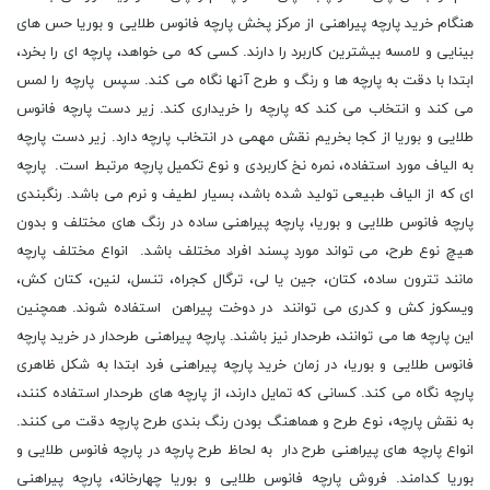
هنگام خرید پارچه پیراهنی از مرکز پخش پارچه فانوس طلایی و بوریا حس های
بینایی و لامسه بیشترین کاربرد را دارند. کسی که می خواهد، پارچه ای را بخرد،
ابتدا با دقت به پارچه ها و رنگ و طرح آنها نگاه می کند. سپس پارچه را لمس
می کند و انتخاب می کند که پارچه را خریداری کند. زیر دست پارچه فانوس
طلایی و بوریا از کجا بخریم نقش مهمی در انتخاب پارچه دارد. زیر دست پارچه
به الیاف مورد استفاده، نمره نخ کاربردی و نوع تکمیل پارچه مرتبط است. پارچه
ای که از الیاف طبیعی تولید شده باشد، بسیار لطیف و نرم می باشد. رنگبندی
پارچه فانوس طلایی و بوریا، پارچه پیراهنی ساده در رنگ های مختلف و بدون
هیچ نوع طرح، می تواند مورد پسند افراد مختلف باشد. انواع مختلف پارچه
مانند تترون ساده، کتان، جین یا لی، ترگال کجراه، تنسل، لنین، کتان کش،
ویسکوز کش و کدری می توانند در دوخت پیراهن استفاده شوند. همچنین
این پارچه ها می توانند، طرحدار نیز باشند. پارچه پیراهنی طرحدار در خرید پارچه
فانوس طلایی و بوریا، در زمان خرید پارچه پیراهنی فرد ابتدا به شکل ظاهری
پارچه نگاه می کند. کسانی که تمایل دارند، از پارچه های طرحدار استفاده کنند،
به نقش پارچه، نوع طرح و هماهنگ بودن رنگ بندی طرح پارچه دقت می کنند.
انواع پارچه های پیراهنی طرح دار به لحاظ طرح پارچه در پارچه فانوس طلایی و
بوریا کدامند. فروش پارچه فانوس طلایی و بوریا چهارخانه، پارچه پیراهنی