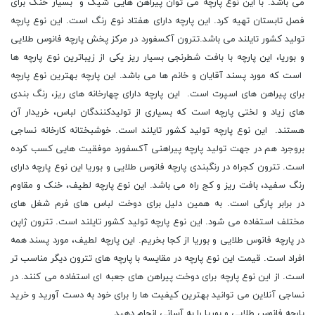
می باشد. با این نوع پارچه می توان پیراهن هایی شیک و بسیار خنک برای
فصل تابستان تهیه کرد. این پارچه دارای هفتاد نوع رنگ است. این نوع پارچه
تولید کشور تایلند می باشد.تترون آکسفورد در مرکز پخش پارچه فانوس طلایی
و بوریا، این پارچه با بافت شطرنجی بسیار ریز یکی از زیباترین نوع پارچه ها
است که مورد پسند آقایان و خانم ها می باشد. این پارچه بهترین نوع پارچه
برای پیراهن های اسپرت است. این پارچه دارای چهارخانه های ریز، رنگ بندی
های زیاد و لختی پارچه است که بسیاری از تولیدکنندگان لباس، خریدار آن
هستند. این نوع پارچه تولید کشور تایلند است. خوشبختانه کارخانه نساجی
بروجرد هم در جهت تولید پارچه پیراهنی آکسفورد موفقیت هایی کسب کرده
است. تترون کجراه در رنگبندی پارچه فانوس طلایی و بوریا این نوع پارچه دارای
رنگ سفید، بافت ریز و کج راه می باشد. این نوع پارچه لطیف، خنک و مقاوم
در برابر پارگی است. به همین دلیل برای دوخت لباس های فرم شغل های
مختلف استفاده می شود. این نوع پارچه تولید کشور تایلند است. تترون ژاپن
در پارچه فانوس طلایی و بوریا از کجا بخریم. این پارچه لطیف، مورد پسند همه
افراد است. قیمت این نوع پارچه در مقایسه با پارچه های تترون دیگر مناسب تر
است. از این نوع پارچه برای دوخت پیراهن های جعبه ای استفاده می کنند. در
نساجی آنلاین می توانید بهترین کیفیت ها را برای خود به دست آورید و خرید
پارچه فانوس طلایی و بوریا را به آسانی انجام دهید.