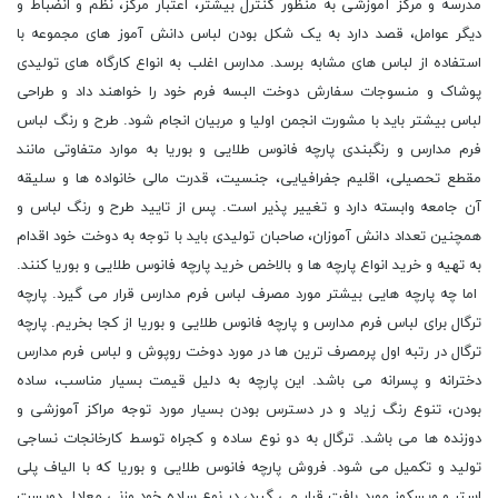
مدرسه و مرکز آموزشى به منظور کنترل بیشتر، اعتبار مرکز، نظم و انضباط و
دیگر عوامل، قصد دارد به یک شکل بودن لباس دانش آموز هاى مجموعه با
استفاده از لباس های مشابه برسد. مدارس اغلب به انواع کارگاه هاى تولیدى
پوشاک و منسوجات سفارش دوخت البسه فرم خود را خواهند داد و طراحی
لباس بیشتر باید با مشورت انجمن اولیا و مربیان انجام شود. طرح و رنگ لباس
فرم مدارس و رنگبندی پارچه فانوس طلایی و بوریا به موارد متفاوتی مانند
مقطع تحصیلى، اقلیم جفرافیایی، جنسیت، قدرت مالى خانواده ها و سلیقه
آن جامعه وابسته دارد و تغییر پذیر است. پس از تایید طرح و رنگ لباس و
همچنین تعداد دانش آموزان، صاحبان تولیدی باید با توجه به دوخت خود اقدام
به تهیه و خرید انواع پارچه ها و بالاخص خرید پارچه فانوس طلایی و بوریا کنند.
اما چه پارچه هایی بیشتر مورد مصرف لباس فرم مدارس قرار مى گیرد. پارچه
ترگال برای لباس فرم مدارس و پارچه فانوس طلایی و بوریا از کجا بخریم. پارچه
ترگال در رتبه اول پرمصرف ترین ها در مورد دوخت روپوش و لباس فرم مدارس
دخترانه و پسرانه می باشد. این پارچه به دلیل قیمت بسیار مناسب، ساده
بودن، تنوع رنگ زیاد و در دسترس بودن بسیار مورد توجه مراکز آموزشی و
دوزنده ها می باشد. ترگال به دو نوع ساده و کجراه توسط کارخانجات نساجی
تولید و تکمیل می شود. فروش پارچه فانوس طلایی و بوریا که با الیاف پلی
استر و ویسکوز مورد بافت قرار می گیرد، در نوع ساده خود وزنی معادل دویست