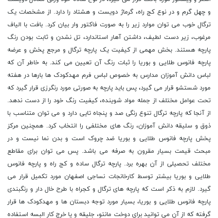
و چهل گرم و در نوع کج راه، گرماژ دویست و هشتاد را دارد. از مشخصات یک
ترگال خوب می توان موارد زیر را به صورت فاکتور وار بیان کرد. بافت با الیاف
مرغوب، زیر دست لطیف، داشتن آهار استاندارد، تل نشدن و ثابت بودن رنگ
پارچه هستند. بخش مهمی از کیفیت یک پارچه ترگال و مرجع پخش و عرضه
پارچه فانوس طلایی و بوریا را ثبات رنگ آن تعیین می کند. به خاطر آن که
لباس دانش آموزان مدارس به خصوص لباس فرم مهدکودک ها بارها در هفته
مورد شستشو قرار می گیرد، پس باید پارچه به صورتی مورد رنگرزی قرار گیرد که
تحت عوامل مختلف از جمله مواد شوینده، کیفیت رنگ خود را از دست ندهد.
از آنجا که پارچه ترگال تنوع رنگی صد و پنجاه تایی دارد و می توان متناسب با
ذوق و سلیقه دانش آموزان، رنگ های مختلفی را انتخاب کرد. همچنین مرکز
پخش پارچه فانوس طلایی و بوریا ضد چروک است و بدن نما نیست و در
مبحث قیمت بسیار مقرون به صرفه می باشد. پس می توان برای مقاطع
مختلف تحصیلی از آن بهره برد. پارچه ترگال ساده و کج راه و پارچه فانوس
طلایی و بوریا بیشتر توسط کارخانجات نساجی اصفهان مورد تکمیل قرار می
گیرد. لازم به ذکر است که پارچه های ترگال و کجراه با طرح خال دار و رنگبندی
پارچه فانوس طلایی و بوریا، بسیار مورد توجه دبستان ها و مهدکودک ها قرار
گرفته که از آن می توانید برای دوخت مانتو، جلیقه و یا خرج کار البسه استفاده