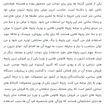
یکی از اولین گزینه ها برای برای دوخت این محصول بوده و همیشه طرفداران
خاص خود را داشته است. مناسب ترین عرض برای پارچه تترون عرض نود
سانتی متر است ولی امروزه با توجه به تغییر سایز مقنعه ها از عرض های صد
و پنجاه سانتی متر این پارچه نیز استفاده می شود. پارچه با عرض دو و سه متر
در مرجع پخش و عرضه پارچه فانوس طلایی و بوریا، پارچه های تترون با عرض
دو و سه متر پارچه هایی هستند که برای چادر، روپوش، عروسک و ملافه مورد
استفاده قرار می گیرند. این پارچه با رنگ های مختلفی تولید می شود و می
توان متناسب با نیاز و سلیقه نسبت به تهیه آن ها اقدام کرد. انواع تترون در
دسته مهم ترین پارچه های مورد استفاده برای دوخت لباس و مصارف دیگر در
ایران هستند.تترون در پارچه فانوس طلایی و بوریا یکی از پر فروش ترین پارچه
های نساجی یا تار و پودی است که کاربرد گسترده این پارچه موجب خرید
فروش عمده آن در بازار قماش کشور است. با گذشت زمان و پیشرفت دستگاه
های نساجی، تولیدکنندگان پارچه در کشور نیز محصولات خود را با درجه کیفی
بهتر به بازار عرضه می کنند. پارچه تترون یکی از بهترین محصولات کارخانه های
نساجی کشور است که برای مصارف بسیار متفاوتی در بازار به فروش می رسند.
پارچه های تترون در فروش پارچه فانوس طلایی و بوریا نیز همانند سایر پارچه
ها دارای مشخصاتی هستند که ویژگی های منحصربه فرد آن ها سبب استفاده