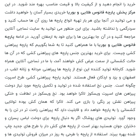
خرید را انجام دهید و از کیفیت بالا و قیمت مناسب بهره مند شوید. در این
مرکز پخش پارچه فانوس طلایی و بوریا
خریدی بسیار آسان را خواهید داشت
و می توانید در آنجا برای هر بار تهیه انواع پارچه ها روی آن ها حساب کنید و
سردرگمی را نداشته باشید. برای این منظور می توانید به سایت نساجی آنلاین
مراجعه کنید و در آن جا بهترین ها را برای خود به ارمغان آورید. در ادامه
پارچه
فانوس طلایی و بوریا
با ما همراهی کنید تا به شما بگوییم که پارچه پبراهنی
کشی چیست. برای خرید بهترین جنس پارچه های پیراهنی کشی که در آن ها
حالت کشسانی از سمت عرض کش خواهند آمد، با ما در نساجی آنلاین همراه
شوید. کارخانه تولید کننده این نوع از پارچه ها پیراهنی مردانه و زنانه اغلب در
اصفهان و یزد و اردکان فعال هستند. تولید پارچه پیراهنی کشی طرح اسپرت
چگونه است. جنس نخ استفاده شده در تولید و تکمیل پارچه مورد نیاز دوخت
پیراهن های اسپرت ویسکوز لاکرا خواهد بود. نخ ویسکوز در لطافت و خنکی
پیراهن نقش پر رنگی را بازی می کند. لاکرا که همان کش بوده توانایی
کشسانی را به پارچه خواهد داد و قابلیت دارد که پیراهنی راحت تر در تن را به
وجود آورد. تولیدی های پوشاک اگر به دنبال پارچه برای دوخت لباس پسران و
دختران جوان هستید بهتر است از پارچه های کش دار با طرح های جدید چاپ
شده بهره ببرند. استفاده از پارچه با طرحی به روز در میزان فروش تولیدی ها و