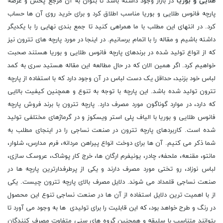
طلایی و بوریا
در بازار وجود داشته باشد تا بتوان به آن مرجع پخش و عرضه
پارچه فانوس طلایی و بوریا مناسب اطلاق کرد و برای خرید روی آن ها حساب
کرد. در انتهای این مطلب با ما همراهی کنید تا جمع بندی نهایی را با یکدیگر
داشته باشیم و مقاله را با اتمام برسانیم. در اینجا در مورد پارچه های تترون نیز
که از انواع تولید شده در برندهای پارچه فانوس طلایی و بوریا هستند صحبت
خواهیم کرد. اگر همین الان که در حال مطالعه این مقاله هستید سری به کمد
لباس خود بزنید، حداقل یک دست لباس در آن وجود دارد که با استفاده از پارچه
تترون تولید شده باشد. این پارچه با توجه به تنوع و همچنین کیفیت بالایی
که دارد، در موارد گوناگون مورد مصرف دارد. پارچه تترون با برند فروش پارچه
فانوس طلایی و بوریا با الیاف پلى استر ویسکوز و در گرماژهای مختلفی تولید
شده است. کاربردهای پارچه تترون در صنعت نساجی را در اینجای مطلب به
شما ذکر می کنیم. آن ها برای دوخت انواع پیراهن مردانه، فرم مدارس، شلوار،
مانتو، مقنعه، ملحفه، چادر، یونیفرم ارگان ها، خرج کار پوشاک، عروسک سازى،
لباس نوزاد، رو تختى مورد مصرف دارند و یکی از پرطرفدارترین پارچه ها در
صنعت نساجی قلمداد می شوند. دلایل مصرف بالای پارچه تترون چیست. یکی
از با اهمیت ترین دلایل استفاده از آن ها در صنعت نساجی تنوع این محصول
در رنگ و طرح خواهد بود، که این قابلیت را برای تولیدی ها به وجود می آورد تا
بتوانند متناسب با سلیقه و همچنین گروه های سنی متفاوت مصرف کنندگان