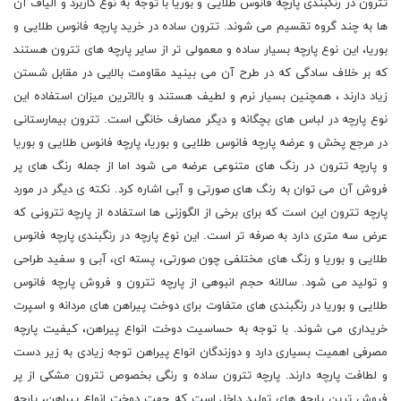
تترون در رنگبندی پارچه فانوس طلایی و بوریا با توجه به نوع کاربرد و الیاف آن
ها به چند گروه تقسیم می شوند. تترون ساده در خرید پارچه فانوس طلایی و
بوریا، این نوع پارچه بسیار ساده و معمولی تر از سایر پارچه های تترون هستند
که بر خلاف سادگی که در طرح آن می بینید مقاومت بالایی در مقابل شستن
زیاد دارند ، همچنین بسیار نرم و لطیف هستند و بالاترین میزان استفاده این
نوع پارچه در لباس های بچگانه و دیگر مصارف خانگی است. تترون بیمارستانی
در مرجع پخش و عرضه پارچه فانوس طلایی و بوریا، پارچه فانوس طلایی و بوریا
و پارچه تترون در رنگ های متنوعی عرضه می شود اما از جمله رنگ های پر
فروش آن می توان به رنگ های صورتی و آبی اشاره کرد. نکته ی دیگر در مورد
پارچه تترون این است که برای برخی از الگوزنی ها استفاده از پارچه تترونی که
عرض سه متری دارد به صرفه تر است. این نوع پارچه در رنگبندی پارچه فانوس
طلایی و بوریا و رنگ های مختلفی چون صورتی، پسته ای، آبی و سفید طراحی
و تولید می شود. سالانه حجم انبوهی از پارچه تترون و فروش پارچه فانوس
طلایی و بوریا در رنگبندی های متفاوت برای دوخت پیراهن های مردانه و اسپرت
خریداری می شوند. با توجه به حساسیت دوخت انواع پیراهن، کیفیت پارچه
مصرفی اهمیت بسیاری دارد و دوزندگان انواع پیراهن توجه زیادی به زیر دست
و لطافت پارچه دارند. پارچه تترون ساده و رنگی بخصوص تترون مشکی از پر
فروش ترین پارچه های تولید داخل است که جهت دوخت انواع پیراهن، پارچه