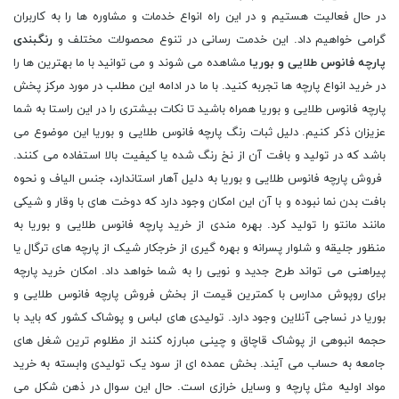
در حال فعالیت هستیم و در این راه انواع خدمات و مشاوره ها را به کاربران
گرامی خواهیم داد. این خدمت رسانی در تنوع محصولات مختلف و
رنگبندی
پارچه فانوس طلایی و بوریا
مشاهده می شوند و می توانید با ما بهترین ها را
در خرید انواع پارچه ها تجربه کنید. با ما در ادامه این مطلب در مورد مرکز پخش
پارچه فانوس طلایی و بوریا همراه باشید تا نکات بیشتری را در این راستا به شما
عزیزان ذکر کنیم. دلیل ثبات رنگ پارچه فانوس طلایی و بوریا این موضوع می
باشد که در تولید و بافت آن از نخ رنگ شده یا کیفیت بالا استفاده می کنند.
فروش پارچه فانوس طلایی و بوریا به دلیل آهار استاندارد، جنس الیاف و نحوه
بافت بدن نما نبوده و با آن این امکان وجود دارد که دوخت های با وقار و شیکی
مانند مانتو را تولید کرد. بهره مندی از خرید پارچه فانوس طلایی و بوریا به
منظور جلیقه و شلوار پسرانه و بهره گیری از خرجکار شیک از پارچه های ترگال یا
پیراهنی می تواند طرح جدید و نویی را به شما خواهد داد. امکان خرید پارچه
برای روپوش مدارس با کمترین قیمت از بخش فروش پارچه فانوس طلایی و
بوریا در نساجی آنلاین وجود دارد. تولیدی های لباس و پوشاک کشور که باید با
حجمه انبوهی از پوشاک قاچاق و چینی مبارزه کنند از مظلوم ترین شغل های
جامعه به حساب می آیند. بخش عمده ای از سود یک تولیدی وابسته به خرید
مواد اولیه مثل پارچه و وسایل خرازی است. حال این سوال در ذهن شکل می