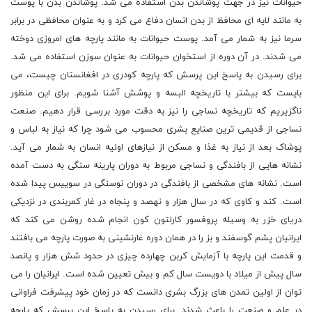
حیوانات نیز در جهت پوشاندن بدن استفاده می شد. پوشاندن بدن با پوست
به مانند لایه ای محافظ از بدن انسان دفاع می کرد و به عنوان محافظی در برابر
سرما نیز به شمار می آمد. پوست حیوانات به مانند پارچه های امروزی دوخته
می شدند. در آن دوره از استخوان حیوانات به عنوان سوزن استفاده می شد.
برای رسیدن به پاسخ این پرسش که پارچه کودری در افغانستان چیست، می
بایست که بیشتر با تاریخچه البسه و پوشش آشنا شویم. برای این منظور
ناگزیریم که تاریخچه نساجی را نیز به دقت مورد بررسی قرار دهیم. صنعت
نساجی از قدیمی ترین صنایع بشری محسوب می شود چرا که نیاز به لباس و
پوشاک بعد از نیاز به غذا و مسکن از نیازهای اولیه انسان به شمار می آید.
نشانه هایی از بافندگی و نساجی مربوط به دوران پارینه سنگی به دست آمده
است. نشانه های مشخصی از بافندگی در دوران نوسنگی در سوییس پیدا شده
است. کند و کاوی که در سال هزار و نهصد و پنجاه در غار کمربندی در نزدیکی
دریای خزر به وسیله پروفسور کارلتون کون انجام شده روشن می کند که
ایرانیان پشم گوسفند و بز را در همان دوره غارنشینی به صورت پارچه می بافتند
و قدمت این پارچه با آزمایش کربن چهارده چیزی در حدود شش هزار و پانصد
سال پیش از میلاد با دویست سال کم و بیش تعیین شده است. ایرانیان را می
توان از اولین تمدن های بزرگ بشری دانست که در زمان خود پیشرفت فراوانی
در علم و صنعت را باعث شدند. برای رسیدن به پاسخ این پرسش که پارچه