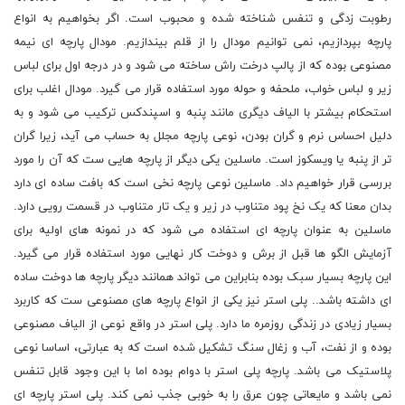
رطوبت زدگی و تنفس شناخته شده و محبوب است. اگر بخواهیم به انواع
پارچه بپردازیم، نمی توانیم مودال را از قلم بیندازیم. مودال پارچه ای نیمه
مصنوعی بوده که از پالپ درخت راش ساخته می شود و در درجه اول برای لباس
زیر و لباس خواب، ملحفه و حوله مورد استفاده قرار می گیرد. مودال اغلب برای
استحکام بیشتر با الیاف دیگری مانند پنبه و اسپندکس ترکیب می شود و به
دلیل احساس نرم و گران بودن، نوعی پارچه مجلل به حساب می آید، زیرا گران
تر از پنبه یا ویسکوز است. ماسلین یکی دیگر از پارچه هایی ست که آن را مورد
بررسی قرار خواهیم داد. ماسلین نوعی پارچه نخی است که بافت ساده ای دارد
بدان معنا که یک نخ پود متناوب در زیر و یک تار متناوب در قسمت رویی دارد.
ماسلین به عنوان پارچه ای استفاده می شود که در نمونه های اولیه برای
آزمایش الگو ها قبل از برش و دوخت کار نهایی مورد استفاده قرار می گیرد.
این پارچه بسیار سبک بوده بنابراین می تواند همانند دیگر پارچه ها دوخت ساده
ای داشته باشد.. پلی استر نیز یکی از انواع پارچه های مصنوعی ست که کاربرد
بسیار زیادی در زندگی روزمره ما دارد. پلی استر در واقع نوعی از الیاف مصنوعی
بوده و از نفت، آب و زغال سنگ تشکیل شده است که به عبارتی، اساسا نوعی
پلاستیک می باشد. پارچه پلی استر با دوام بوده اما با این وجود قابل تنفس
نمی باشد و مایعاتی چون عرق را به خوبی جذب نمی کند. پلی استر پارچه ای