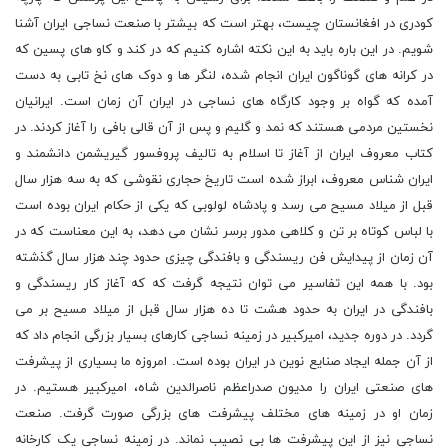
کودری در افغانستان چیست، بهتر است که بیشتر با صنعت نساجی ایران آشنا
شویم. در این باره باید به این نکته اشاره کنیم که در کند و کاو های پسین که
در کرانه های گوناگون ایران انجام شده، لنگر ها و دوک های نخ تابی به دست
آمده که گواه بر وجود کارگاه های نساجی در ایران آن زمان است. ایرانیان
نخستین مردمی هستند که نمد و گلیم و پس از آن قالی بافی را آغاز کردند. در
کتاب معروف ایران از آغاز تا اسلام به تالیف پروفسور گیریشمن دانشمند و
ایران شناس معروف، ابراز شده است تاریخ حجاری نقوشی که به سه هزار سال
قبل از میلاد مسیح می رسد و پادشاه لولوبی که یکی از حکام ایران بوده است
با لباس کوتاه بر تن و کلاهی مدور برسر نشان می دهد، به این معناست که در
آن زمان از پیدایش فن ریسندگی و بافندگی چیزی حدود چند هزار سال گذشته
بود. با همه این تفاسیر می توان نتیجه گرفت که که آغاز کار ریسندگی و
بافندگی در ایران به حدود هشت تا ده هزار سال قبل از میلاد مسیح بر می
گردد. در دوره جدید، امیرکبیر در زمینه نساجی کارهای بسیار بزرگی انجام داد که
از آن جمله ایجاد صنایع نوین در ایران بوده است. امروزه ما بسیاری از پیشرفت
های صنعتی ایران را مدیون صدراعظم ناصرالدین شاه، امیرکبیر هستیم. در
زمان او در زمینه های مختلف پیشرفت های بزرگی صورت گرفت. صنعت
نساجی نیز از این پیشرفت ها بی نصیب نماند. در زمینه نساجی یک کارخانه