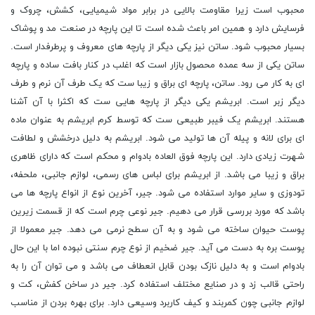
محبوب است زیرا مقاومت بالایی در برابر مواد شیمیایی، کشش، چروک و
فرسایش دارد و همین امر باعث شده است تا این پارچه در صنعت مد و پوشاک
بسیار محبوب شود. ساتن نیز یکی دیگر از پارچه های معروف و پرطرفدار است.
ساتن یکی از سه عمده محصول بازار است که اغلب در کنار بافت ساده و پارچه
ای به کار می رود. ساتن، پارچه ای براق و زیبا ست که یک طرف آن نرم و طرف
دیگر زبر است. ابریشم یکی دیگر از پارچه هایی ست که اکثرا با آن آشنا
هستند. ابریشم یک فیبر طبیعی ست که توسط کرم ابریشم به عنوان ماده
ای برای لانه و پیله آن ها تولید می شود. ابریشم به دلیل درخشش و لطافت
شهرت زیادی دارد. این پارچه فوق العاده بادوام و محکم است که دارای ظاهری
براق و زیبا می باشد. از ابریشم برای لباس های رسمی، لوازم جانبی، ملحفه،
تودوزی و سایر موارد استفاده می شود. جیر، آخرین نوع از انواع پارچه ها می
باشد که مورد بررسی قرار می دهیم. جیر نوعی چرم است که از قسمت زیرین
پوست حیوان ساخته می شود و به آن سطح نرمی می دهد. جیر معمولا از
پوست بره به دست می آید. جیر ضخیم از نوع چرم سنتی نبوده اما با این حال
بادوام است و به دلیل نازک بودن قابل انعطاف می باشد و می توان آن را به
راحتی قالب زد و در صنایع مختلف استفاده کرد. جیر در ساخن کفش، کت و
لوازم جانبی چون کمربند و کیف کاربرد وسیعی دارد. برای بهره بردن از مناسب