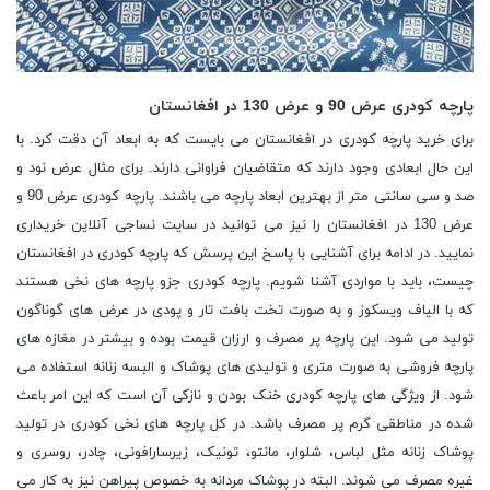
پارچه کودری عرض 90 و عرض 130 در افغانستان
برای خرید پارچه کودری در افغانستان می بایست که به ابعاد آن دقت کرد. با
این حال ابعادی وجود دارند که متقاضیان فراوانی دارند. برای مثال عرض نود و
صد و سی سانتی متر از بهترین ابعاد پارچه می باشند. پارچه کودری عرض 90 و
عرض 130 در افغانستان را نیز می توانید در سایت نساجی آنلاین خریداری
نمایید. در ادامه برای آشنایی با پاسخ این پرسش که پارچه کودری در افغانستان
چیست، باید با مواردی آشنا شویم. پارچه کودری جزو پارچه های نخی هستند
که با الیاف ویسکوز و به صورت تخت بافت تار و پودی در عرض های گوناگون
تولید می شود. این پارچه پر مصرف و ارزان قیمت بوده و بیشتر در مغازه های
پارچه فروشی به صورت متری و تولیدی های پوشاک و البسه زنانه استفاده می
شود. از ویژگی های پارچه کودری خنک بودن و نازکی آن است که این امر باعث
شده در مناطقی گرم پر مصرف باشد. در کل پارچه های نخی کودری در تولید
پوشاک زنانه مثل لباس، شلوار، مانتو، تونیک، زیرسارافونی، چادر، روسری و
غیره مصرف می شوند. البته در پوشاک مردانه به خصوص پیراهن نیز به کار می