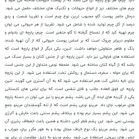
دارد. چرم، هر نوع پارچه ای می باشد که از پوست حیوانات ساخته می شود و
چرم های مختلف نیز از انواع حیوانات و تکنیک های مختلف حاصل می شود.
درحال حاضر پوست گاو محبوب ترین نوع چرم است و تقریبا شصت و پنج
درصد از کل چرم تولید شده را شامل می شود. تقریبا از هر حیوانی می توان
چرم تهیه کرد که از تمساح گرفته تا گاو متغیر است. چرم، پارچه ای بادوام و
مقاوم دربرابر چروک است که بر اساس پوست حیوانی که از آن تهیه شده،
رنگ و ظاهر متفاوتی خواهد داشت. لنین، یکی دیگر از انواع پارچه است که
استفاده های فراوانی نیز دارد. لنین پارچه ای از جنس کتان و بسیار سبک می
باشد که از گیاه کتان ساخته می شود. ملحفه نوعی متداول از این جنس است
که برای حوله ، سفره، دستمال و روکش تخت استفاده می شود. از این پارچه
برای لایه داخلی کت هم استفاده می شود که به آن آستری می گویند. لنین
پارچه ای فوق العاده جاذب و قابل تنفس است که برای لباس های تابستانی
یکی از گزینه های ایده آل می باشد. پشم مرینو را نیز می توان در دسته پارچه
های مرغوب جای داد. مرینو نوعی پشم است که از تنه گوسفندان مرینو جمع
می شود. این پشم بسیار نرم بوده و برخلاف پشم سنتی باعث خارش و آلرژی
پوستی نمی شود. این پشم قطر کمی داشته و همین باعث انعطاف پذیری آن
می شود. پشم مرینو یک نوع الیاف مجلل بوده و به طور مکرر برای جوراب و
لباس های بیرونی استفاده می شود. پشم مرینو به دلیل مقاومت در برابر بو،