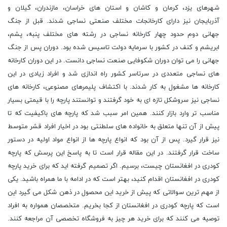
شهرهای یزد، کرمان و کاشان و استان های خراسان، مازندران، گیلان و
آذربایجان نیز دارای کارخانجات مختلف صنعتی نساجی شدند. قبل از جنگ
جهانی دوم حدود چهار کارخانه نساجی در رشته های مختلف پنبه، پشم،
ابریشم و کنف در کشور با سرمایه دولت تاسیس شده بود. دوران پس از جنگ
جهانی را می توان دوران شکوفایی صنعت نساجی دانست. در این دوران کارخانه
های نساجی متعددی در سرتاسر کشور راه اندازی شد و افراد زیادی در این
کارخانه ها مشغول به کار شدند. با اکتشاف پلیمرهای مصنوعی، کارخانه های
نساجی نیز سروشکل تازه ای به خود گرفتند و توانستند پارچه را با قیمتی بسیار
مناسب تر وارد بازار کنند. همین امر سبب شد که پارچه های باکیفیت که تا
پیش از آن تنها متعلق به خانواده های سلطنتی بود در اخیار افراد قشر متوسط
نیز قرار گیرد. پس از آن بود که انواع پارچه ها از انواع مواد اولیه در دستور
ساخت قرار گرفتند. در این مقاله قرار است تا به پاسخ این پرسش که پارچه
کودری در افغانستان چیست، برسیم. اگر تصمیم گرفته اید که برای خرید پارچه
کودری در افغانستان اقدام کنید، بهتر است که در ادامه با ما همراه باشید. یکی
از مهم ترین سوالاتی که پیش از خرید این محصول در ذهن شکل می گیرد این
است که پارچه کودری در افغانستان از کجا بخریم. متخصصان همواره به افراد
توصیه می کنند که برای خرید هر چیز به فروشگاه تخصصی آن مراجعه کنند.