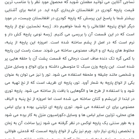
نساجی آنلاین می توانید مطمئن شوید که محصول مورد نظر را با مناسب ترین
قیمت پارچه کودری در افغانستان خریداری کرده اید. در ادامه برای آشنایی
بیشتر شما با پاسخ این پرسش که پارچه کودری در افغانستان چیست، در مورد
دیگر انواع پترچه اطلاعاتی را به شما خواهیم داد. ژرسه نخستین نوع از پارچه
است که در این قسمت آن را بررسی می کنیم. ژرسه نوعی پارچه کش دار و
نرم است که در اصل از پشم ساخته شده است. امروزه این پارچه از پنبه،
مخلوط های پنبه ای و الیاف مصنوعی ساخته می شوند. سمت راست این پارچه
با کمی گره تک دنده صاف است درحالی که قسمت پشت آن با حلقه هایی پر
شده است. این پارچه وزن سبک تا متوسطی داشته و برای انواع و وسایل منزل
و شخصی مانند جلیقه و ملحفه استفاده می شود. تور را نیز می توان به عنوان
یکی از انواع پارچه به شمار آورد. تور، پارچه ای ظریف است که از نخ تهیه می
شود و با استفاده از طرح ها و الگوهایی با بافت باز ساخته می شود. پارچه توری
در ابتدا از ابریشم و کتان ساخته می شده است اما امروزه از نخ پنبه و الیاف
مصنوعی برای ان استفاده می شود. توری پارچه ای تزئینی بوده و برای لباس
های محلی، تزئین سایر لباس ها و وسایل دکوراسیون منزل به کار برده می شود
و به طور سنتی یک پارچه لوکس در نظر گرفته می شود زیرا ساخت آن به زمان
و تخصص زیادی نیاز دارد. چرم نیز یکی از انواع پارچه اسست که قدمتی طولانی