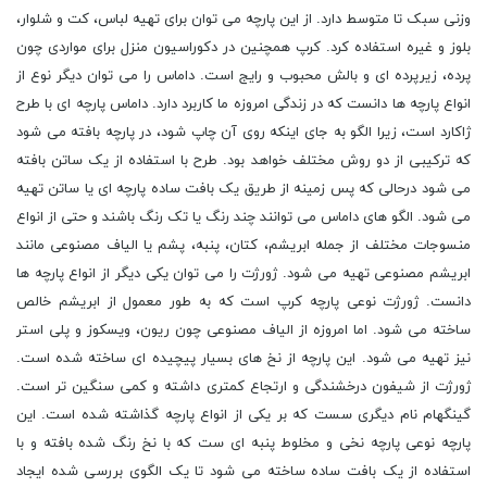
وزنی سبک تا متوسط دارد. از این پارچه می توان برای تهیه لباس، کت و شلوار،
بلوز و غیره استفاده کرد. کرپ همچنین در دکوراسیون منزل برای مواردی چون
پرده، زیرپرده ای و بالش محبوب و رایج است. داماس را می توان دیگر نوع از
انواع پارچه ها دانست که در زندگی امروزه ما کاربرد دارد. داماس پارچه ای با طرح
ژاکارد است، زیرا الگو به جای اینکه روی آن چاپ شود، در پارچه بافته می شود
که ترکیبی از دو روش مختلف خواهد بود. طرح با استفاده از یک ساتن بافته
می شود درحالی که پس زمینه از طریق یک بافت ساده پارچه ای یا ساتن تهیه
می شود. الگو های داماس می توانند چند رنگ یا تک رنگ باشند و حتی از انواع
منسوجات مختلف از جمله ابریشم، کتان، پنبه، پشم یا الیاف مصنوعی مانند
ابریشم مصنوعی تهیه می شود. ژورژت را می توان یکی دیگر از انواع پارچه ها
دانست. ژورژت نوعی پارچه کرپ است که به طور معمول از ابریشم خالص
ساخته می شود. اما امروزه از الیاف مصنوعی چون ریون، ویسکوز و پلی استر
نیز تهیه می شود. این پارچه از نخ های بسیار پیچیده ای ساخته شده است.
ژورژت از شیفون درخشندگی و ارتجاع کمتری داشته و کمی سنگین تر است.
گینگهام نام دیگری سست که بر یکی از انواع پارچه گذاشته شده است. این
پارچه نوعی پارچه نخی و مخلوط پنبه ای ست که با نخ رنگ شده بافته و با
استفاده از یک بافت ساده ساخته می شود تا یک الگوی بررسی شده ایجاد