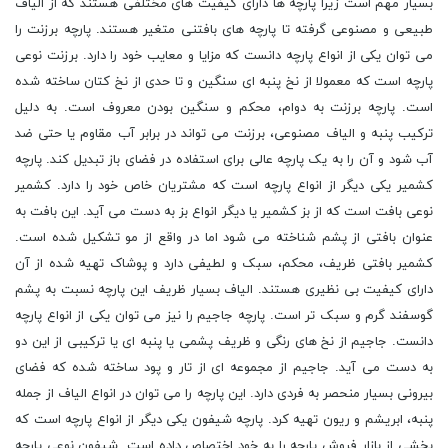
بسیار مهم است زیرا پارچه ها دارای کیفیت های مختلفی هستند که از الیاف
طبیعی و مصنوعی گرفته تا پارچه های بافتنی متغیر هستند. پارچه برزنت را
می توان یکی از انواع پارچه دانست که مزایا و معایب خود را دارد. برزنت نوعی
پارچه است که معمولا از نخ پنبه ای سنگین و تا حدی از نخ کتان ساخته شده
است. پارچه برزنت به دوام، محکم و سنگین بودن معروف است. به دلیل
ترکیب پنبه و الیاف مصنوعی، برزنت می تواند در برابر آب مقاوم یا حتی ضد
آب شود و آن را به یک پارچه عالی برای استفاده در فضای باز تبدیل کند. پارچه
کشمیر یکی دیگر از انواع پارچه است که مشتریان خاص خود را دارد. کشمیر
نوعی بافت است که از بز کشمیر یا دیگر انواع بز به دست می آید. این بافت به
عنوان بافتی از پشم شناخته می شود اما در واقع از مو تشکیل شده است.
کشمیر بافتی ظریف، محکم، سبک و لطیفی دارد و پوشاک تهیه شده از آن
دارای کیفیت بی نظیری هستند. الیاف بسیار ظریف این پارچه نسبت به پشم
گوسفند گرم و سبک تر است. پارچه جاجیم را نیز می توان یکی از انواع پارچه
دانست. جاجیم از نخ های رنگی و ظریف پشمی یا پنبه ای یا ترکیبی از این دو
به دست می آید. جاجیم از مجموعه ای از تار و پود ساخته شده که فضای
بیرونی بسیار منحصر به فردی دارد. این پارچه را می توان در انواع الیاف از جمله
پنبه، ابریشم و ریون تهیه کرد. پارچه شیفون یکی دیگر از انواع پارچه است که
بخشی از بازار فروش پارچه را به خود اختصاص داده است. شیفون نوعی پارچه