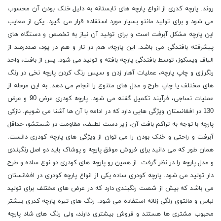
روند. پارچه کدری از انواع پارچه های تابستانه به دلیل خنک بودن آن محسوب
می شود و برای تولید مانتو بسیار مورد استفاده قرار می گیرد. یکی از معایب
این پارچه مشکل آبرفت است و برای تولید آن نیاز به تخصص و دستگاه های
پیشرفته بافندگی می باشد. این پارچه، هم در تار و هم در پود، صددرصد از
الیاف ویسکوز، توسط بافندگی پارچه بافته و تولید می شود. پس از بافت، واحد
رنگرزی و چاپ پارچه، عملیات آهار زدن و سپس رنگ کردن پارچه نخی در رنگ
های مختلف یا چاپ طرح و مدل های متنوع را انجام می دهد. به این مرحله از
عملیات نساجی، فرآیند تکمیل گفته می شود. پارچه کودری عرض 90 و عرض
130 در افغانستان ویژگی هایی دارد که در ادامه با آن ها آشنا می شویم. نازکی
پارچه با توجه به تراکم بافت آن، زیر دست لطیف، مقاومت در شستشو، حداقل
آبرفت و راحتی و خنک بودن را می توان از ویژگی های پارچه کودری دانست.
همان طور که می دانید برای فروش موفق پارچه و پوشاک باید دو اصل رنگبندی
و مدل پارچه را در نظر گرفت. از همین رو پارچه های کودری دو نوع ساده و طرح
دار تولید می شود. پارچه کودری ساده یکی از انواع پارچه کودری در افغانستان
می باشد که بیش از شصت رنگبندی دارد که در عرض های مختلف برای تولید
لباس و مانتوی رنگی زنانه استفاده می شود. رنگ های تیره پارچه کدری بیشتر
محبوب مشتری ها هستند و فروش بیشتری دارند، ولی رنگ های شاد پارچه