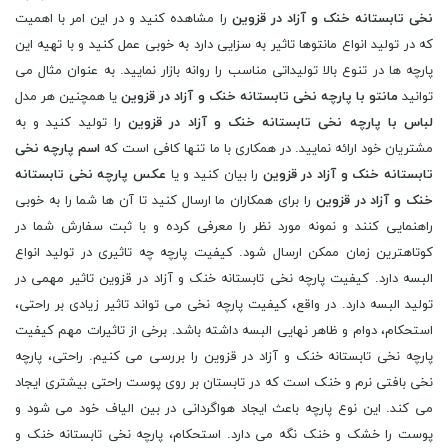
نخی تابستانه خنک و آزاد در قزوین
را مشاهده کنید و در این امر با اهمیت
که در تولید انواع مانتوها تاثیر به سزایی دارد به خوبی عمل کنید و با تهیه این
پارچه ها در تنوع بالا تولیداتی مناسب را روانه بازار نمایید. به عنوان مثال می
توانید
مانتو با پارچه نخی تابستانه خنک و آزاد در قزوین
یا همچنین هر مدل
لباس با پارچه نخی تابستانه خنک و آزاد در قزوین
را تولید کنید و به
مشتریان خود ارائه نمایید. در همکاری با ما تنها کافی است که
اسم پارچه نخی
تابستانه خنک و آزاد در قزوین
را بیان کنید و یا
عکس پارچه نخی تابستانه
خنک و آزاد در قزوین
را برای همکاران ما ارسال کنید تا آن ها شما را به خوبی
راهنمایی کنند و نمونه مورد نظر را معرفی کرده و با ثبت سفارش شما در
کوتاهترین زمان ممکن ارسال شود. کیفیت پارچه چه تاثیری در تولید انواع
البسه دارد. کیفیت پارچه نخی تابستانه خنک و آزاد در قزوین تاثیر مهمی در
تولید البسه دارد. در واقع، کیفیت پارچه نخی می تواند تاثیر زیادی بر راحتی،
استحکام، دوام و ظاهر نهایی البسه داشته باشد. برخی از تاثیرات مهم کیفیت
پارچه نخی تابستانه خنک و آزاد در قزوین را بررسی می کنیم. راحتی، پارچه
نخی بافتی نرم و خنک است که در تابستان بر روی پوست راحتی بیشتری ایجاد
می کند. این نوع پارچه باعث ایجاد هواگردانی در بین الیاف خود می شود و
پوست را خشک و خنک نگه می دارد. استحکام، پارچه نخی تابستانه خنک و