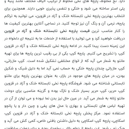
دارد. نخ مخلوط، پارچه های نخی مخلوط از ترکیب الیاف مختلف مانند پنبه و
پلی استر ساخته می شود و خنکی و تنفس پذیری خوبی دارند. همچنین برای
انتخاب بهترین پارچه نخی تابستانه خنک و آزاد در قزوین، می توانید به تراکم
پارچه، نرمی آن و رنگ آن نیز توجه کنید. در نساجی آنلاین بهترین کیفیت ها
را کنار مناسب ترین
قیمت پارچه نخی تابستانه خنک و آزاد در قزوین
دریافت خواهید کرد و می توانید با استفاده از خدمات ما به نتیجه ای دلخواه در
این زمینه دست پیدا کنید. در ادامه پارچه نخی تابستانه خنک و آزاد در قزوین
کرپ را تشریح می کنیم. پارچه کرپ یکی از بی رقیب ترین پارچه ها برای تهیه
مانتو به شمار می آید که از انواع مختلفی تشکیل شده است. کرپ مازراتی،
کرپ مازراتی چندان پارچه خنکی به حساب نمی آید اما به دلیل شیک و شکیل
بودن، در میان پارچه های موجود در بازار، به عنوان بهترین پارچه برای مانتو
تابستانی شناخته می شود. فروشگاه پارچه نخی تابستانه خنک و آزاد در قزوین
کرپ حریر، کرپ حریر بسیار خنک و نازک بوده و گزینه مناسبی برای دوخت
مانتو زنانه به شمار می آید. در عین حال نیز بدن نما نبوده و می توان از آن در
تهیه لباس های تابستانی و بهاری با مدل های پفی و چین دار و یا پانچو
استفاده نمود. مرکز پخش پارچه نخی تابستانه خنک و آزاد در قزوین کرپ
اسکاچی، پارچه کرپ اسکاچی به دلیل داشتن بافتی خاص، کمی کش می آید و
چرک نمی شود. این پارچه از دوام بالایی برخوردار بوده و برای دوخت سارافون،