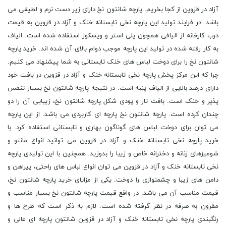
آزاد در قزوین از کجا بخریم. پارچه شانتون نخ دارای زیر دست نرم و لطیفی می
باشد. در فرایند تولید این پارچه نخی تابستانه خنک و آزاد در قزوین به قیمت
درب کارخانه از الیافی همچون پلی استر و ویسکوز استفاده شده است. الیاف
به کار رفته شده در تولید این پارچه موجب دوام بالای آن شده اند. خرید پارچه
شانتون نخ را برای دوخت لباس های خنک تابستانی به شما پیشنهاد می کنیم.
چرا که این مرکز پخش پارچه نخی تابستانه خنک و آزاد در قزوین در بافت خود
دارای درصد بالایی از الیاف پنبه است. در نتیجه پارچه شانتون نخ بسیار تنفس
پذیر و خنک است. بافت تار و پودی شکل پارچه شانتون نخ، زیبایی آن را دو
چندان کرده است. پارچه شانتون نخ پارچه ای کاربردی می باشد. از این پارچه
می توان برای دوخت لباس های گوناگون بهاری و تابستانی استفاده کرد. با
خرید پارچه نخی تابستانه خنک و آزاد در قزوین می توانید انواع مانتو و
شومیزهای زنانه و دخترانه خاص و زیبا را بدوزید. همچنین با این تولیدی پارچه
نخی تابستانه خنک و آزاد در قزوین می توان انواع لباس های راحتی، پیراهن و
دامن های زیبا و چشمنوازی را دوخت. یکی از مزایای خرید پارچه شانتون نخ،
قیمت مناسب آن می باشد. در واقع قیمت پارچه شانتون نخ بسیار مناسب و
مقرون به صرفه در نظر گرفته شده است. لازم به ذکر است که طرح ها و
رنگبندی پارچه نخی تابستانه خنک و آزاد در قزوین شانتون پارچه ای عالی و