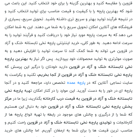
قزوین را مقایسه کنید و بهترین گزینه را برای خود انتخاب کنید. این باعث می
شود که بهترین پارچه را با کیفیت و قیمت مناسب برای تولید انتخاب کنید و
در نتیجه فرآیند تولید بهتر و سریع تری داشته باشید. تحویل سریع، بسیاری از
فروشگاه های آنلاین امکان تحویل سریع را به شما می دهند. این به شما امکان
می دهد که به سرعت پارچه مورد نیاز خود را دریافت کنید و فرآیند تولید را به
سرعت ادامه دهید. به طور کلی، خرید اینترنتی پارچه نخی تابستانه خنک و آزاد
در قزوین می تواند به شما کمک کند تا سرعت تولید را افزایش دهید و به
صورت موثرتری به تولید محصولات خود بپردازید. پس اگر نیاز به
بهترین پارچه
نخی تابستانه خنک و آزاد در قزوین
دارید خودتان را درگیر این پرسش که
پارچه نخی تابستانه خنک و آزاد در قزوین از کجا بخریم
، نکنید و یکراست به
سایت نساجی آنلاین که در
پارچه عمده
تخصص دارد، مراجعه کنید و در آنجا
پارچه ای در خور را به دست آورید. این موارد را در کنار امکان تهیه
پارچه نخی
تابستانه خنک و آزاد در قزوین به قیمت درب کارخانه
بگذارید، زیرا ما در
مرکز
پخش پارچه نخی تابستانه خنک و آزاد در قزوین
خود به دنبال این هستیم
که شما را از درگیری و چالش های موجود در رابطه با تهیه انواع پارچه ها از
کارخانجات و
تولیدی پارچه نخی تابستانه خنک و آزاد در قزوین
راحت کنیم و
مناسب ترین قیمت ها را برای شما به ارمغان آوریم. اما چالش های خرید