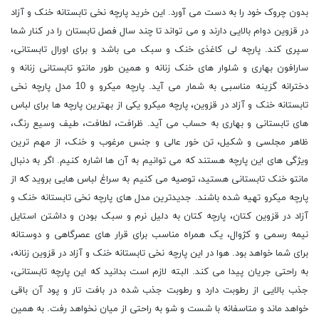
بدون چروک خود را به دست می آورد. این خرید پارچه نخی تابستانه خنک و آزاد
در قزوین دوام بالایی دارند و می تواند تا چند سال فصل تابستان را در کنار شما
سپری کند. پارچه لی کاغذی خنک و سبک می باشد و برای اورال تابستانی،
سارافون بهاری و شلوار های خنک زنانه و همین طور مانتو تابستانی زنانه و
دخترانه گزینه مناسبی به شمار می آید. پارچه میکرو و 10 مدل پارچه نخی
تابستانه خنک و آزاد در قزوین، پارچه میکرو یکی از بهترین پارچه ها برای لباس
های تابستانی و بهاری به حساب می آید. ظرافت، لطافت، طیف وسیع رنگ،
ظاهر مجلسی و شکیل، تن خور عالی و جنس مرغوب و خنک، از مهم ترین
ویژگی های این پارچه هستند که می توانیم به آن ها اشاره کنیم. اگر به دنبال
مانتو خنک تابستانی هستید، توصیه می کنیم به سراغ لباس هایی بروید که از
پارچه میکرو تهیه شده باشند. جدیدترین مدل های پارچه نخی تابستانه خنک و
آزاد در قزوین کتان، پارچه کتان به دلیل نرم و سبک بودن و داشتن استایل
نیمه رسمی و کژوال، یک همراه مناسب برای قرار های عصرگاهی و دوستانه
برای شما خواهد بود. هوا در این پارچه نخی تابستانه خنک و آزاد در قزوین زنانه،
به راحتی جریان پیدا می کند. البته لازم است بدانید که این پارچه تابستانی،
جذب بالایی از رطوبت دارد و رطوبت جذب شده در بافت تار و پود آن باقی
خواهد ماند و متاسفانه با شست و شو به راحتی از میان نخواهد رفت. به همین