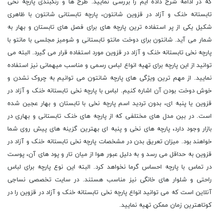
که در ادامه شرح داده ایم را بررسی نمایید. طرح ها و رنگبندی پارچه نخی
تابستانه خنک و آزاد در قزوین شانتون، پارچه تابستانی شانتون با ظاهری
شکیل یکی از پر استفاده ترین پارچه های برای فصل های تابستان و بهار به
شمار می آید. شانتون برای دوخت مانتو تابستانی و شومیز مجلسی با مانتو با
پارچه نخی تابستانه خنک و آزاد در قزوین مورد استفاده قرار می گیرد. البته می
توانید از این پارچه برای تهیه انواع لباس رسمی و مناسب میهمانی نیز استفاده
نمایید. از مهم ترین ویژگی های پارچه شانتون می توانیم به چروک نشدن و
خوش دوخت بودن آن اشاره کنیم. لباس با پارچه نخی تابستانه خنک و آزاد در
قزوین یا پنبه ای، بدون تردید اسم پارچه نخی با تابستان و بهار عجین شده
است. در بین مدل های مختلفی که از پارچه های خنک تابستانی و بهاری در
بازار وجود دارد، پارچه های نخی و پنبه ای بهترین گزینه های پیش روی شما
خواهند بود. میزان تعریق بدن در مشخصات پارچه نخی تابستانه خنک و آزاد در
قزوین به حداقل می رسد و به دلیل عبور هوا از میان تار و پود های آن، پوست
در تماس با پارچه احساس گرما نخواهد کرد. البته این نوع پارچه برای لباس
راحتی و شلوار های خانگی نیز مناسب هستند. در سایت تخصصی نساجی
آنلاین است که می توانید انواع پارچه نخی تابستانه خنک و آزاد در قزوین را در
کوتاهترین زمان ممکن تهیه نمایید.