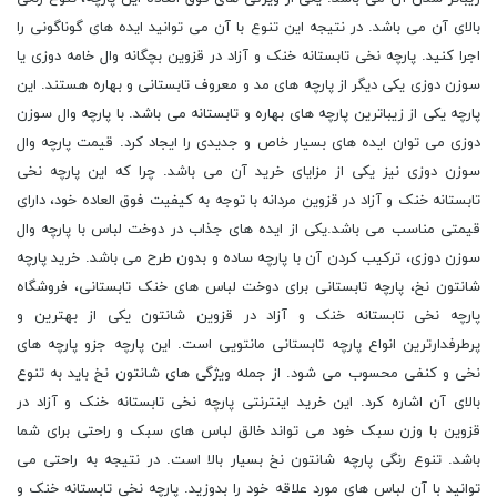
بالای آن می باشد. در نتیجه این تنوع با آن می توانید ایده های گوناگونی را
اجرا کنید. پارچه نخی تابستانه خنک و آزاد در قزوین بچگانه وال خامه دوزی یا
سوزن دوزی یکی دیگر از پارچه های مد و معروف تابستانی و بهاره هستند. این
پارچه یکی از زیباترین پارچه های بهاره و تابستانه می باشد. با پارچه وال سوزن
دوزی می توان ایده های بسیار خاص و جدیدی را ایجاد کرد. قیمت پارچه وال
سوزن دوزی نیز یکی از مزایای خرید آن می باشد. چرا که این پارچه نخی
تابستانه خنک و آزاد در قزوین مردانه با توجه به کیفیت فوق العاده خود، دارای
قیمتی مناسب می باشد.یکی از ایده های جذاب در دوخت لباس با پارچه وال
سوزن دوزی، ترکیب کردن آن با پارچه ساده و بدون طرح می باشد. خرید پارچه
شانتون نخ، پارچه تابستانی برای دوخت لباس های خنک تابستانی، فروشگاه
پارچه نخی تابستانه خنک و آزاد در قزوین شانتون یکی از بهترین و
پرطرفدارترین انواع پارچه تابستانی مانتویی است. این پارچه جزو پارچه های
نخی و کنفی محسوب می شود. از جمله ویژگی های شانتون نخ باید به تنوع
بالای آن اشاره کرد. این خرید اینترنتی پارچه نخی تابستانه خنک و آزاد در
قزوین با وزن سبک خود می تواند خالق لباس های سبک و راحتی برای شما
باشد. تنوع رنگی پارچه شانتون نخ بسیار بالا است. در نتیجه به راحتی می
توانید با آن لباس های مورد علاقه خود را بدوزید. پارچه نخی تابستانه خنک و