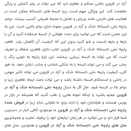
آزاد در قزوین بافتی محکم و مقاوم دارد که می تواند در برابر کشش و پارگی
مقاومت کند. این ویژگی مهم است، زیرا البسه های تابستانه ممکن است در
فعالیت های خارجی مانند ورزش و تعامل با محیط طبیعی آسیب ببینند. دوام،
پارچه نخی تابستانه خنک و آزاد در قزوین عموما دارای دوام بالایی است. این به
این معنی است که می توانید برای مدت طولانی از البسه استفاده کنید و آن را
بارها و بارها شست و شو کنید بدون این که کیفیت آن کاهش یابد. ظاهر،
پارچه نخی تابستانه خنک و آزاد در قزوین اغلب دارای ظاهری شفاف و لطیف
است که می تواند به البسه زیبایی ببخشد. این نوع پارچه به خوبی رنگ را
جذب می کند و می تواند البسه را به شکلی شاداب و جذاب نشان دهد. به طور
کلی، کیفیت پارچه نخی تابستانه خنک و آزاد در قزوین می تواند تاثیر مهمی
در راحتی و استحکام البسه داشته باشد و می تواند باعث ایجاد ظاهری زیبا و
دوام بالا در البسه شود. حال اگر به دنبال
پارچه نخی تابستانه خنک و آزاد در
قزوین جدید
باشید یا اینکه نمونه هایی را طلب کنید که همیشه در بازار در
بورس هستند و طرفداران خود را دارند برای ما تفاوتی ندارد زیرا در
فروش عمده
پارچه نخی تابستانه خنک و آزاد در قزوین
ما موجودی کافی انبار در دسترس
شما قرار دارد و می توانید در هر زمان نیازهای خود را برطرف نمایید و
جدیدترین
مدل های پارچه نخی تابستانه خنک و آزاد در قزوین
و همچنین مدل های