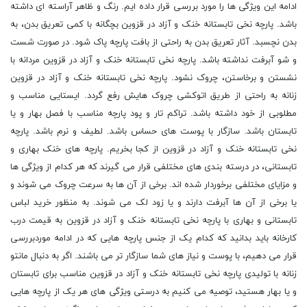
ادامه این ویژگی ها را مورد بررسی قرار داده ایم. رنگ و ظاهر آراسته ای داشته
باشد. پارچه نخی تابستانه خنک و آزاد در قزوین بچگانه با کمی تعریق بدن، به
بدن نچسبد. آثار تعریق بدن به راحتی از بافت پارچه پاک شود. در صورت شست
و شو آبرفت نداشته باشد. پارچه نخی تابستانه خنک و آزاد در قزوین مردانه با
نشستن و برخاستن، چروک نشود. پارچه نخی تابستانه خنک و آزاد در قزوین
زنانه به راحتی از طریق اتوکشی چروک هایش رفع گردد. ایستایی مناسب و
مطلوبی از خود داشته باشد. تراکم تار و پود پارچه مناسب با فصل بهار و یا
تابستان باشد. سازگار با پوست های حساس باشد. لطیف و نرم باشد. پارچه
نخی تابستانه خنک و آزاد در قزوین از کجا بخریم. پارچه های خنک بهاری و
تابستانی، در درسته بندی های مختلفی قرار می گیرند که هر کدام از ویژگی ها
و مزایای مختلفی برخوردار شده اند. برخی از آن ها به سرعت چروک می شوند و
یا برخی از آن ها آبرفت دارند و یا زود لک می شوند. به منظور خرید لباس
تابستانی و بهاری با پارچه نخی تابستانه خنک و آزاد در قزوین به قیمت درب
کارخانه باید بدانید که کدام یک از جنس پارچه هایی که در ادامه موردبررسی
قرار می دهیم، با پوست و نیاز های شما سازگار تر می باشند. اگر به دنبال مانتو
زنانه با تولیدی پارچه نخی تابستانه خنک و آزاد در قزوین مناسب برای تابستان
و یا بهار هستید، توصیه می کنیم به درستی ویژگی های هر یک از پارچه هایی