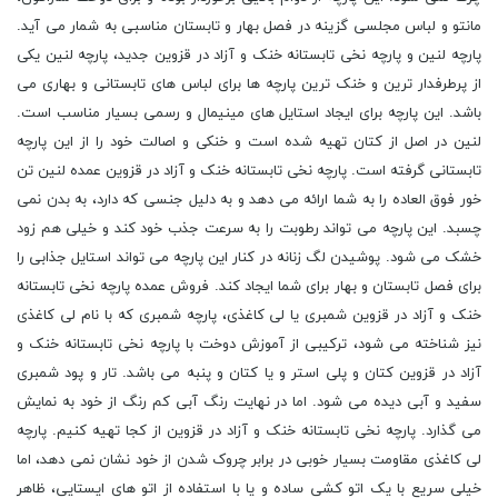
مانتو و لباس مجلسی گزینه در فصل بهار و تابستان مناسبی به شمار می آید.
پارچه لنین و پارچه نخی تابستانه خنک و آزاد در قزوین جدید، پارچه لنین یکی
از پرطرفدار ترین و خنک ترین پارچه ها برای لباس های تابستانی و بهاری می
باشد. این پارچه برای ایجاد استایل های مینیمال و رسمی بسیار مناسب است.
لنین در اصل از کتان تهیه شده است و خنکی و اصالت خود را از این پارچه
تابستانی گرفته است. پارچه نخی تابستانه خنک و آزاد در قزوین عمده لنین تن
خور فوق العاده را به شما ارائه می دهد و به دلیل جنسی که دارد، به بدن نمی
چسبد. این پارچه می تواند رطوبت را به سرعت جذب خود کند و خیلی هم زود
خشک می شود. پوشیدن لگ زنانه در کنار این پارچه می تواند استایل جذابی را
برای فصل تابستان و بهار برای شما ایجاد کند. فروش عمده پارچه نخی تابستانه
خنک و آزاد در قزوین شمبری یا لی کاغذی، پارچه شمبری که با نام لی کاغذی
نیز شناخته می شود، ترکیبی از آموزش دوخت با پارچه نخی تابستانه خنک و
آزاد در قزوین کتان و پلی استر و یا کتان و پنبه می باشد. تار و پود شمبری
سفید و آبی دیده می شود. اما در نهایت رنگ آبی کم رنگ از خود به نمایش
می گذارد. پارچه نخی تابستانه خنک و آزاد در قزوین از کجا تهیه کنیم. پارچه
لی کاغذی مقاومت بسیار خوبی در برابر چروک شدن از خود نشان نمی دهد، اما
خیلی سریع با یک اتو کشی ساده و یا با استفاده از اتو های ایستایی، ظاهر