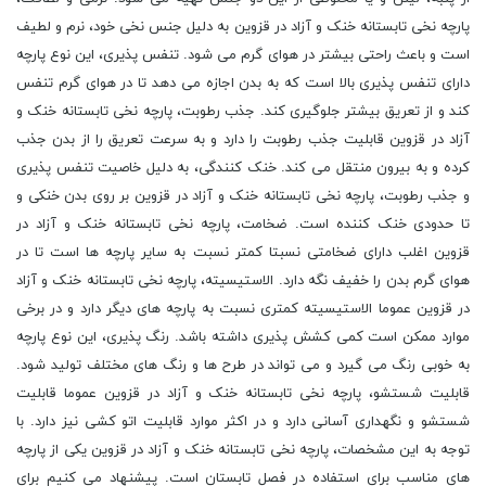
پارچه نخی تابستانه خنک و آزاد در قزوین به دلیل جنس نخی خود، نرم و لطیف
است و باعث راحتی بیشتر در هوای گرم می شود. تنفس پذیری، این نوع پارچه
دارای تنفس پذیری بالا است که به بدن اجازه می دهد تا در هوای گرم تنفس
کند و از تعریق بیشتر جلوگیری کند. جذب رطوبت، پارچه نخی تابستانه خنک و
آزاد در قزوین قابلیت جذب رطوبت را دارد و به سرعت تعریق را از بدن جذب
کرده و به بیرون منتقل می کند. خنک کنندگی، به دلیل خاصیت تنفس پذیری
و جذب رطوبت، پارچه نخی تابستانه خنک و آزاد در قزوین بر روی بدن خنکی و
تا حدودی خنک کننده است. ضخامت، پارچه نخی تابستانه خنک و آزاد در
قزوین اغلب دارای ضخامتی نسبتا کمتر نسبت به سایر پارچه ها است تا در
هوای گرم بدن را خفیف نگه دارد. الاستیسیته، پارچه نخی تابستانه خنک و آزاد
در قزوین عموما الاستیسیته کمتری نسبت به پارچه های دیگر دارد و در برخی
موارد ممکن است کمی کشش پذیری داشته باشد. رنگ پذیری، این نوع پارچه
به خوبی رنگ می گیرد و می تواند در طرح ها و رنگ های مختلف تولید شود.
قابلیت شستشو، پارچه نخی تابستانه خنک و آزاد در قزوین عموما قابلیت
شستشو و نگهداری آسانی دارد و در اکثر موارد قابلیت اتو کشی نیز دارد. با
توجه به این مشخصات، پارچه نخی تابستانه خنک و آزاد در قزوین یکی از پارچه
های مناسب برای استفاده در فصل تابستان است. پیشنهاد می کنیم برای