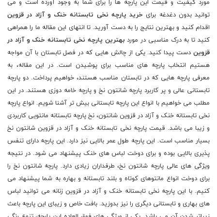
مورد کیفیت و قیمت این پارچه ها را برای شما به وجود آورده است و می
توانید بدون دغدغه برای
خرید پارچه نخی تابستانه خنک و آزاد در قزوین
اقدام کنید و بهترین نتایج را به دست آورید. تا انتهای این مقاله ما را همراهی
کنید تا به درک مناسبی در مورد
بهترین پارچه نخی تابستانه خنک و آزاد در
قزوین
دست پیدا کنید. یکی از چالش هایی که در فصل تابستان با آن مواجه
هستیم انتخاب پارچه های مناسب برای پوشیدن است. در این مقاله، به
معرفی پارچه هایی که در تابستان مناسب هستند، خواهیم پرداخت. دو پارچه
تابستانی عالی و پر کاربرد پارچه شانتون نخ و پارچه خامه دوزی هستند. در این
مطلب می خواهیم با انواع این پارچه تابستانی بیش تر آشنا شویم. انواع پارچه
نخی تابستانه خنک و آزاد در قزوین شانتون، نخ پارچه تابستانه مانتویی کاربردی
و زیبا می باشد. قیمت پارچه نخی تابستانه خنک و آزاد در قزوین شانتون نخ
بسیار مناسب است. این پارچه طول عمر بالایی نیز دارد. این پارچه دارای تنفس
پذیری بالایی بوده و برای دوخت لباس های خنک پیشنهاد می شود. در نتیجه
ویژگی های عالی پارچه شانتون نخ، طرفداران زیادی دارد. پارچه شانتون نخ را
برای دوخت انواع مانتوهای کوتاه و بلند تابستانه و بهاره به شما پیشنهاد می
کنیم. با این پارچه نخی تابستانه خنک و آزاد در قزوین زنانه می توانید لباس
های بهاری و تابستانی دیگری را نیز بدوزید. بافت خاص و زیبای این پارچه باعث
زیباتر شدن آن می باشد. یکی از ویژگی های فوق العاده این پارچه، تنوع رنگی