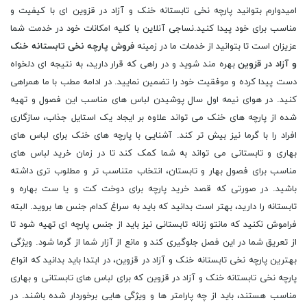
امیدوارم بتوانید پارچه نخی تابستانه خنک و آزاد در قزوین ای با کیفیت و
مناسب برای خود پیدا کنید.نساجی آنلاین با کلیه امکانات خود در خدمت شما
عزیزان است تا بتوانید از خدمات ما در زمینه
فروش پارچه نخی تابستانه خنک
و آزاد در قزوین
بهره مند شوید و در راهی که قرار دارید، به نتیجه ای دلخواه
دست پیدا کرده و موفقیت خود را تضمین نمایید. در ادامه مطب با ما همراهی
کنید. در هوای نیمه اول سال پوشیدن لباس های مناسب این فصول و تهیه
شده از پارچه های خنک می تواند علاوه بر ایجاد یک استایل جذاب، سازگاری
افراد را با گرما نیز بیش تر کند. آشنایی با پارچه های خنک برای لباس های
بهاری و تابستانی می تواند به شما کمک کند تا در زمان خرید لباس های
مناسب برای فصول بهار و تابستان، انتخاب متناسب تر و مطلوب تری داشته
باشید. در صورتی که قصد خرید پارچه برای دوخت کت و یا ست بهاره و
تابستانه را دارید، بهتر است بدانید که باید به سراغ کدام جنس ها بروید. البته
فراموش نکنید که مانتو زنانه تابستانی نیز باید از جنس پارچه ای تهیه شود تا
از تعریق شما در این فصل جلوگیری کند و مانع از آزار شما از گرما شود. ویژگی
بهترین پارچه نخی تابستانه خنک و آزاد در قزوین، در ابتدا باید بدانید که انواع
پارچه نخی تابستانه خنک و آزاد در قزوین که برای لباس های تابستانی و بهاری
مناسب هستند، باید از چه پارامتر ها و ویژگی هایی برخوردار شده باشند. در