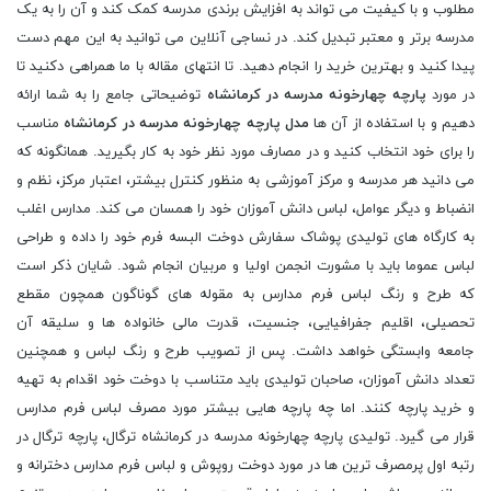
مطلوب و با کیفیت می تواند به افزایش برندی مدرسه کمک کند و آن را به یک
مدرسه برتر و معتبر تبدیل کند. در نساجی آنلاین می توانید به این مهم دست
پیدا کنید و بهترین خرید را انجام دهید. تا انتهای مقاله با ما همراهی دکنید تا
در مورد
پارچه چهارخونه مدرسه در کرمانشاه
توضیحاتی جامع را به شما ارائه
دهیم و با استفاده از آن ها
مدل پارچه چهارخونه مدرسه در کرمانشاه
مناسب
را برای خود انتخاب کنید و در مصارف مورد نظر خود به کار بگیرید. همانگونه که
می دانید هر مدرسه و مرکز آموزشى به منظور کنترل بیشتر، اعتبار مرکز، نظم و
انضباط و دیگر عوامل، لباس دانش آموزان خود را همسان می کند. مدارس اغلب
به کارگاه هاى تولیدى پوشاک سفارش دوخت البسه فرم خود را داده و طراحی
لباس عموما باید با مشورت انجمن اولیا و مربیان انجام شود. شایان ذکر است
که طرح و رنگ لباس فرم مدارس به مقوله های گوناگون همچون مقطع
تحصیلى، اقلیم جفرافیایی، جنسیت، قدرت مالى خانواده ها و سلیقه آن
جامعه وابستگی خواهد داشت. پس از تصویب طرح و رنگ لباس و همچنین
تعداد دانش آموزان، صاحبان تولیدی باید متناسب با دوخت خود اقدام به تهیه
و خرید پارچه کنند. اما چه پارچه هایی بیشتر مورد مصرف لباس فرم مدارس
قرار مى گیرد. تولیدی پارچه چهارخونه مدرسه در کرمانشاه ترگال، پارچه ترگال در
رتبه اول پرمصرف ترین ها در مورد دوخت روپوش و لباس فرم مدارس دخترانه و