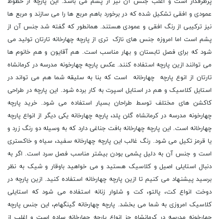
پرطرفدار است و اغلب جنس آن نیز از پشم می‎ باشد. این پارچه از خطوط
عمودی و افقی تشکیل شده که در برخورد باهم مربع ها را می سازند و مربع ها
نیز ترکیبی از رنگ افقی و عمودی هستند. همانطور که گفته شد جنس آن از
پشم است اما امروزه جنس های نازک تری از پارچه چهارخانه تارتان تولید می
شود که برای فصل تابستان و بهار مناسب است. هم آقایون و هم خانوم ها
می توانند ازین پارچه استفاده کنند. عکس پارچه چهارخونه مدرسه در کرمانشاه
تارتان از انوع پارچه چهارخانه است که بنا به سلیقه شما هم می تواند در
استایل کلاسیک و هم در استایل اسپرت به کار برده شود. این پارچه در طراحی
کاکشن های مختلف توسط طراحان بسیار استفاده می شود. خرید پارچه
چهارخونه مدرسه در کرمانشاه گلن پلد، پارچه چهارخانه یکی دیگر از انواع پارچه
چهارخانه است. این پارچه چهارخانه بافت جناغی دارد که به وسیله دو رنگ زرد و
یا قرمز تکیل می شود. رنگ غالب این پارچه چهارخانه سفید، سیاه و خاکستری
است و جنس آن به دلیل پشمی بودن بیشتر مناسب فصل سرد است. اگر به
دنبال استایلی اصیل و کلاسیک هستید و می خواهید باوقار و شیک به نظر
برسید پیشنهاد می کنیم تا ازین پارچه چهارخانه استفاده کنید. ازین پارچه در
دوخت انواع کت، پالتو، کت و شلوار زنانه استفاده می شود که استایلی
کلاسیک امروزی به شما می بخشد. پارچه چهارخانه گینگهام، این جنس پارچه
چهارخونه مدرسه در کرمانشاه جز انواع پارچه چهارخانه ساده است و اغلب از