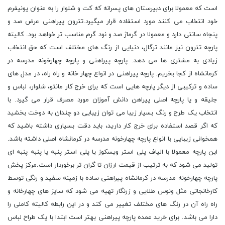
است که معمولا برای دبیرستان های پسرانه که کت و شلوار را به عنوان یونیفرم
خود انتخاب می کنند مورد استفاده قرار میگیرد.تترون پیراهنی عرض صد و
پنجاه سانتی دارد و معمولا در گرماژ صد و نود گرم مناسب تر خواهد بود. کالیته
پارچه تترون نیز مانند ترگال، دنیایی از رنگ های مختلف است که حق انتخاب
زیادی به مشتری ها می دهد. پارچه پیراهنى و پارچه چهارخونه مدرسه در
کرمانشاه از کجا بخریم. پارچه پیراهنى در انواع چهار خانه و راه راه، در مدل های
ساده و ترکیبی از دیگر پارچه هایی است که برای خرج کار مانتو، شلوار، لباس و
جلیقه و یا پارچه اصلی پیراهن دانش آموزان مورد مصرف قرار می گیرد. با
انتخاب یک طرح و رنگ بسیار زیبا می توان زیبایی دو چندان به دوخت بخشید
که اگر قصد استفاده برای خرج کار دارید، باید دقت بسیاری داشته باشید که
همخوانی زیبایی با انواع پارچه چهارخونه مدرسه در کرمانشاه اصلی داشته باشد.
این پارچه معمولا با الیاف پلی استر ویسکوز یا پلی استر پنبه یا پنبه پنبه اى
تولید می شود که به ترتیب از قیمت ارزان تا گران تر برخوردار است.مرکز پخش
پارچه چهارخونه مدرسه در کرمانشاه پیراهنی ساده با زمینه سفید و رنگى توسط
کارخانجاتی مثل ونوس طلایی و زرنگار تهیه می شود که سایز های چهارخانه و
راه راه آن در رنگ های مختلف تغییر می کند و در این رابطه کالیته کاملی را
دارا می باشد. برای خرید عمده پارچه پیراهنی بهتر است ابتدا با یک طراح لباس