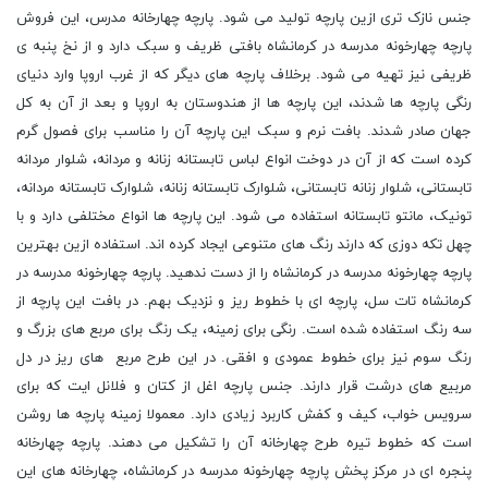
جنس نازک تری ازین پارچه تولید می شود. پارچه چهارخانه مدرس، این فروش
پارچه چهارخونه مدرسه در کرمانشاه بافتی ظریف و سبک دارد و از نخ پنبه ی
ظریفی نیز تهیه می شود. برخلاف پارچه های دیگر که از غرب اروپا وارد دنیای
رنگی پارچه ها شدند، این پارچه ها از هندوستان به اروپا و بعد از آن به کل
جهان صادر شدند. بافت نرم و سبک این پارچه آن را مناسب برای فصول گرم
کرده است که از آن در دوخت انواع لباس تابستانه زنانه و مردانه، شلوار مردانه
تابستانی، شلوار زنانه تابستانی، شلوارک تابستانه زنانه، شلوارک تابستانه مردانه،
تونیک، مانتو تابستانه استفاده می شود. این پارچه ها انواع مختلفی دارد و با
چهل تکه دوزی که دارند رنگ های متنوعی ایجاد کرده اند. استفاده ازین بهترین
پارچه چهارخونه مدرسه در کرمانشاه را از دست ندهید. پارچه چهارخونه مدرسه در
کرمانشاه تات سل، پارچه ای با خطوط ریز و نزدیک بهم. در بافت این پارچه از
سه رنگ استفاده شده است. رنگی برای زمینه، یک رنگ برای مربع های بزرگ و
رنگ سوم نیز برای خطوط عمودی و افقی. در این طرح مربع های ریز در دل
مربیع های درشت قرار دارند. جنس پارچه اغل از کتان و فلانل ایت که برای
سرویس خواب، کیف و کفش کاربرد زیادی دارد. معمولا زمینه پارچه ها روشن
است که خطوط تیره طرح چهارخانه آن را تشکیل می دهند. پارچه چهارخانه
پنجره ای در مرکز پخش پارچه چهارخونه مدرسه در کرمانشاه، چهارخانه های این