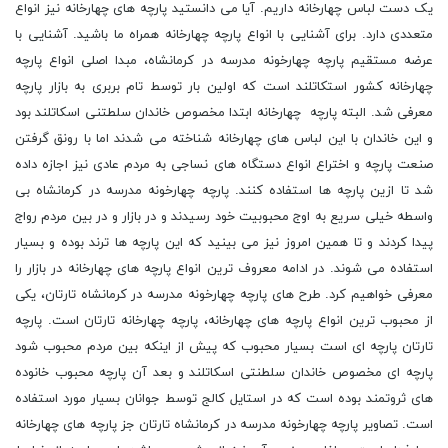
یک دست لباس چهارخانه داریم. آیا می دانستید پارچه های چهارخانه نیز انواع
متعددی دارد. برای آشنایی با انواع پارچه چهارخانه همراه ما باشید. آشنایی با
عرضه مستقیم پارچه چهارخونه مدرسه در کرمانشاه، مبدا اصلی انواع پارچه
چهارخانه کشور استکاتلند است که اولین بار توسط تام بربری به بازار پارچه
معرفی شد. البته پارچه چهارخانه ابتدا مخصوص خاندان سلطتنی اسکاتلند بود
و این خاندان با این لباس های چهارخانه شناخته می شدند اما با رونق گرفتن
صنعت پارچه و اختراع انواع دستگاه های نساجی به مردم عادی نیز اجازه داده
شد تا ازین پارچه ها استفاده کنند. پارچه چهارخونه مدرسه در کرمانشاه بی
واسطه خیلی سریع به اوج محبوبیت خود رسیدند و در بازار و در بین مردم رواج
پیدا کردند و تا همین امروز نیز می بینید که این پارچه ها ترند بوده و بسیار
استفاده می شوند. در ادامه معروف ترین انواع پارچه های چهارخانه در بازار را
معرفی خواهیم کرد. طرح های پارچه چهارخونه مدرسه در کرمانشاه تارتان، یکی
از محبوب ترین انواع پارچه های چهارخانه، پارچه چهارخانه تارتان است. پارچه
تارتان پارچه ای است بسیار محبوب که پیش از اینکه بین مردم محبوب شود
پارچه ای مخصوص خاندان سلطنتی اسکاتلند و بعد آن پارچه محبوب خانوده
های ثروتمند بوده است که در استایل کالج توسط جوانان بسیار مورد استفاده
است. تصاویر پارچه چهارخونه مدرسه در کرمانشاه تارتان جز پارچه های چهارخانه