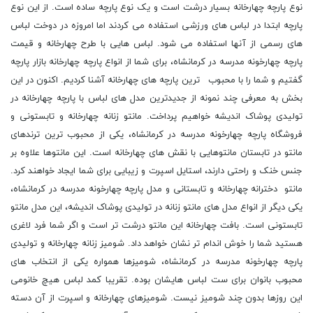
نوع پارچه چهارخانه بسیار درشت است و یک نوع پارچه ساده است. از این نوع
پارچه ابتدا در لباس های ورزشی استفاده می کردند اما امروزه در دوخت لباس
های رسمی از آنها استفاده می شود. لباس هایی با طرح چهارخانه و قیمت
پارچه چهارخونه مدرسه در کرمانشاه، برای شما از انواع پارچه چهارخانه بازار پارچه
گفتیم و شما را با محبوب ترین پارچه های چهارخانه آشنا کردیم. اکنون در این
بخش به معرفی چند نمونه از جدیدترین مدل های لباس با پارچه چهارخانه در
تولیدی پوشاک اندیشه خواهیم پرداخت. مانتو زنانه چهارخانه و تابستونی و
فروشگاه پارچه چهارخونه مدرسه در کرمانشاه، یکی از محبوب ترین ترندهای
مانتو در تابستان مانتوهایی با نقش های چهارخانه است. این مانتوها علاوه بر
جنس خنک و راحتی دارند، استایل اسپرت و زیبایی برای شما ایجاد خواهند کرد.
مانتو دخترانه چهارخانه و تابستانی و مدل پارچه چهارخونه مدرسه در کرمانشاه،
یکی دیگر از انواع مدل های مانتو زنانه در تولیدی پوشاک اندیشه، این مدل مانتو
تابستونی است. بافت چهارخانه این مانتو درشت تر است و اگر شما فرد لاغری
هستید شما را خوش اندام تر نشان خواهد داد. شومیز زنانه چهارخانه و تولیدی
پارچه چهارخونه مدرسه در کرمانشاه، شومیزها همواره یکی از انتخاب های
محبوب بانوان برای ست لباس هایشان بوده. تقریبا کمد لباس هیچ خانومی
این روزها بدون چند شومیز نیست. شومیزهای چهارخانه و اسپرت از آن دسته