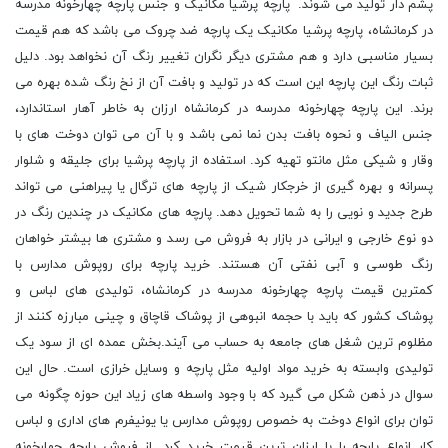
پشم دار تولید می شوند. پارچه پرشیا مکانیک و جنس پارچه چهارخونه مدرسه
در کرمانشاه، پارچه پرشیا مکانیک یک پارچه ضد چروک می باشد که هم قیمت
بسیار مناسبی دارد و هم مشتری دیگر نگران تغییر رنگ آن نخواهد بود. دلیل
ثبات رنگ این پارچه این است که در تولید و بافت آن از نخ رنگ شده بهره می
برند. این پارچه چهارخونه مدرسه در کرمانشاه ارزان به خاطر آهار استاندارد،
جنس الیاف و نحوه بافت بدن نما نمی باشد و با آن می توان دوخت های با
وقار و شیکی مثل مانتو تهیه کرد. استفاده از پارچه پرشیا برای جلیقه و شلوار
پسرانه و بهره گیری از خرجکار شیک از پارچه های ترگال یا پیراهنی می تواند
طرح جدید و نویی را به شما تحویل دهد. پارچه های مکانیک در چندین رنگ در
دو نوع خارجی و ایرانی در بازار به فروش می رسد و مشتری ها بیشتر خواهان
رنگ طوسی و آبی نفتی آن هستند. خرید پارچه برای روپوش مدارس با
کمترین قیمت پارچه چهارخونه مدرسه در کرمانشاه، تولیدی های لباس و
پوشاک کشور که باید با حجمه انبوهی از پوشاک قاچاق و چینی مبارزه کنند از
مظلوم ترین شغل های جامعه به حساب می آیند.بخش عمده ای از سود یک
تولیدی وابسته به خرید مواد اولیه مثل پارچه و وسایل خرازی است. حال این
سوال در ذهن شکل می گیرد که با وجود واسطه های زیاد این حوزه چگونه می
توان برای انواع دوخت به خصوص روپوش مدارس یا یونیفرم های اداری و لباس
کار انواع پارچه را با ارزان ترین قیمت خرید کرد. از فروش پارچه چهارخونه