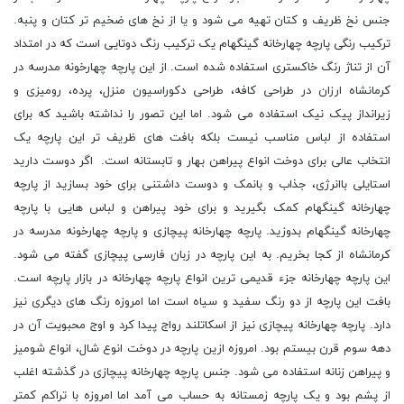
جنس نخ ظریف و کتان تهیه می شود و یا از نخ های ضخیم تر کتان و پنبه.
ترکیب رنگی پارچه چهارخانه گینگهام یک ترکیب رنگ دوتایی است که در امتداد
آن از تناژ رنگ خاکستری استفاده شده است. از این پارچه چهارخونه مدرسه در
کرمانشاه ارزان در طراحی کافه، طراحی دکوراسیون منزل، پرده، رومیزی و
زیرانداز پیک نیک استفاده می شود. اما این تصور را نداشته باشید که برای
استفاده از لباس مناسب نیست بلکه بافت های ظریف تر این پارچه یک
انتخاب عالی برای دوخت انواع پیراهن بهار و تابستانه است. اگر دوست دارید
استایلی باانرژی، جذاب و بانمک و دوست داشتنی برای خود بسازید از پارچه
چهارخانه گینگهام کمک بگیرید و برای خود پیراهن و لباس هایی با پارچه
چهارخانه گینگهام بدوزید. پارچه چهارخانه پیچازی و پارچه چهارخونه مدرسه در
کرمانشاه از کجا بخریم. به این پارچه در زبان فارسی پیچازی گفته می شود.
این پارچه چهارخانه جزء قدیمی ترین انواع پارچه چهارخانه در بازار پارچه است.
بافت این پارچه از دو رنگ سفید و سیاه است اما امروزه رنگ های دیگری نیز
دارد. پارچه چهارخانه پیچازی نیز از اسکاتلند رواج پیدا کرد و اوج محبویت آن در
دهه سوم قرن بیستم بود. امروزه ازین پارچه در دوخت انوع شال، انواع شومیز
و پیراهن زنانه استفاده می شود. جنس پارچه چهارخانه پیچازی در گذشته اغلب
از پشم بود و یک پارچه زمستانه به حساب می آمد اما امروزه با تراکم کمتر