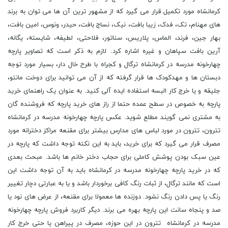
کرمانشاه مورد تکمیل قرار می گیرد که از مشهور ترین آن ها می توان به برند
های مهنام، تک، فدک، زیبا بافت، نیک، نساج بافت، حیدر، ونوس، امین بافت،
بهار جین، فرند، الماس، پلاریس، سناتور، فلاحتی، لطیفه، شایسته، یگانه،
آرین بافت سپاهان و غیره اشاره کرد. لازم به ذکر است که تصاویر پارچه
چهارخونه مدرسه در کرمانشاه ترگال و کجراه با طرح خال دار، بسیار مورد توجه
دبستان ها و مهدکودک ها قرار گرفته که از آن می توانید برای دوخت مانتو،
جلیقه و یا خرج کار البسه استفاده ایده آلی کنید. به عنوان یک راهنمای خرید
پارچه به خصوص در سطح عمده حتما از راز های خرید پارچه که فروشنده گان
به مشتری نمی گویند مطلع شوید. عکس پارچه چهارخونه مدرسه در کرمانشاه
تترون، تترون در مورد لباس های مدارس بیشتر برای مقنعه مراکز دخترانه مورد
مصرف قرار می گیرد که برای خرید، باید به این نکته توجه داشت که پارچه در
عین سبک بودن پوشش کاملی برای حجاب دختر خانم ها باشد. مبحث بعدی
که در خرید پارچه چهارخونه مدرسه در کرمانشاه باید به آن توجه داشت این
است که مانند ترگال، از ثبات رنگ کافی برخوردار باشد و یا به عبارتی دچار تغییر
رنگ یا پس دادن رنگ نشود. دوزنده ها معمولا برای مقنعه، از عرض های نود یا
صد و پنجاه سانت این پارچه بهره می برند. دیگر کاربرد فروش پارچه چهارخونه
مدرسه در کرمانشاه تترون در این حوزه، مصرف در پیراهن یا حتی خرج کار