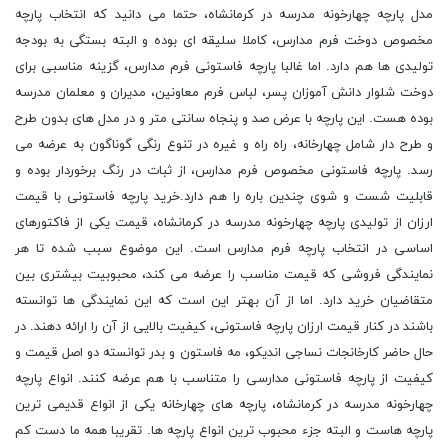
مدل پارچه چهارخونه مدرسه در کرمانشاه، حتما می دانید که انتخاب پارچه
مخصوص دوخت فرم مدارس، کاملا سلیقه ای بوده و البته بستگی به بودجه
تولیدی ها هم دارد. اما غالبا پارچه فاستونی فرم مدارس، گزینه مناسبی برای
دوخت شلوار دانش آموزان پسر، لباس فرم معاونین، مدیران و معلمان مدرسه
بوده هست. این پارچه با عرض صد و پنجاه سانتی متر و در مدل های بدون طرح
و طرح دار شامل چهارخانه، راه راه و غیره در تنوع رنگی گوناگون به عرضه می
رسد. پارچه فاستونی مخصوص فرم مدارس، از ثبات در رنگ برخوردار بوده و
قابلیت شست و شوی چندین باره را هم دارد.خرید پارچه فاستونی با قیمت
ارزان از تولیدی پارچه چهارخونه مدرسه در کرمانشاه، قیمت یکی از فاکتورهای
اساسی در انتخاب پارچه فرم مدارس است. این موضوع سبب شده تا هر
نمایندگی فروشی که قیمت مناسب را عرضه می کند، محبوبیت بیشتری بین
متقاضیان خرید دارد. اما از آن بهتر این است که این نمایندگی ها توانسته
باشند در کنار قیمت ارزان پارچه فاستونی، کیفیت بالایی از آن را ارائه دهند. در
حال حاضر کارخانجات نساجی اندیکو، مه فاستون و بدر توانسته دو اصل قیمت و
کیفیت از پارچه فاستونی مدارسی را متناسب با هم عرضه کنند. انواع پارچه
چهارخونه مدرسه در کرمانشاه، پارچه های چهارخانه یکی از انواع قدیمی ترین
پارچه هاست و البته جزء محبوب ترین انواع پارچه ها. تقریبا همه ما دست کم