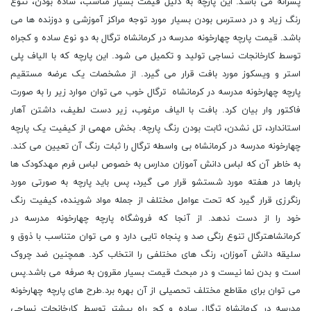
پسرانه می باشد. این پارچه به دلیل قیمت بسیار مناسب، ساده بودن، تنوع
رنگ زیاد و در دسترس بودن بسیار مورد توجه مراکز آموزشی و دوزنده ها می
باشد. قیمت پارچه چهارخونه مدرسه در کرمانشاه ترگال به دو نوع ساده و کجراه
توسط کارخانجات نساجی تولید و تکمیل می شود. این پارچه که با الیاف پلی
استر و ویسکوز مورد بافت قرار می گیرد. از مشخصات یک عرضه مستقیم
پارچه چهارخونه مدرسه در کرمانشاه ترگال خوب می توان موارد زیر را به صورت
فاکتور وار بیان کرد. بافت با الیاف مرغوب، زیر دست لطیف، داشتن آهار
استاندارد، تل نشدن، ثابت بودن رنگ پارچه. بخش مهمی از کیفیت یک پارچه
چهارخونه مدرسه در کرمانشاه بی واسطه ترگال را ثبات رنگ آن تعیین می کند.
به خاطر آن که لباس دانش آموزان مدارس به خصوص لباس فرم مهدکودک ها
بارها در هفته مورد شستشو قرار می گیرد، پس باید پارچه به صورتی مورد
رنگرزی قرار گیرد که تحت عوامل مختلف از جمله مواد شوینده، کیفیت رنگ
خود را از دست ندهد. از آنجا که فروشگاه پارچه چهارخونه مدرسه در
کرمانشاهترگال تنوع رنگی صد و پنجاه تایی دارد و می توان متناسب با ذوق و
سلیقه دانش آموزان، رنگ های مختلفی را انتخاب کرد. همچنین ضد چروک
است و بدن نما نیست و در مبحث قیمت بسیار مقرون به صرفه می باشد.پس
می توان برای مقاطع مختلف تحصیلی از آن بهره برد.طرح های پارچه چهارخونه
مدرسه در کرمانشاه ترگال ساده و کج راه بیشتر توسط کارخانجات نساجی