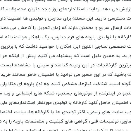
 افزایش می دهد. رعایت استانداردهای روز و جدیدترین محصولات، ک
ولات دسترسی دارید. این مسئله برای مدارس و تولیدی ها اهمیت دارد
دمات ارسال سریع و مطمئن دارند که زمان تحویل را کاهش می دهد.
انه یا تولیدی پارچه های فرم مدارس، یک راهکار هوشمندانه است 
سایت تخصصی نساجی انلاین این امکان را خواهید داشت که با برترین
 آورید. به همین دلیل است که پیشنهاد می کنیم پیش از اینکه هر اقد
 برترین کارخانجات در این زمینه کدامند و سپس با مشاهده
لیست م
ه باشید که در این مسیر می توانید با اطمینان خاطر همانند
خرید ا
گونه است. شناخت نیازها، مشخص کنید چه نوع پارچه ای مثلا پلی اس
تجو در اینترنت، از موتورهای جستجو، شبکه های اجتماعی و وب سا
طمینان حاصل کنید کارخانه یا تولیدی موردنظر استانداردهای ملی یا ب
ب سایت های رسمی، اکثر تولیدی ها یا کارخانه ها، سایت اختصا
 تصاویر، توضیحات فنی، گواهی های کیفیت و مشخصات پارچه را به د
را دارند تا از کیفیت مطمئن شوید. تماس و استعلام و ارتباط با