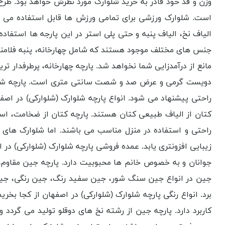
وزن و قد خود قادر به خرید شلوارک مورد نظرش خواهد بود. طرح
است. شلوارک ورزشی برای تمامی ورزش ‌ها قابل استفاده می ب
الیاف نخ، الیاف پنبه و حتی پلی ‌استر در این پارجه ها استفاده 
جنس ‌های مختلف موجود هستند که شامل چهار‌خانه، پنبه فلامنت
مانع از درآمدزایی شما نخواهد شد. پارچه چهار‌خانه، پرطرفدار ‌تر
دویست گرمی و عرض صد و شصت سانتی ‌متری است. پارچه شلوارکی
راحتی پیشنهاد می شود. انواع پارچه شلوارک (شلوارکی) در اص
کتان از الیاف طبیعی کتان هستند. پارچه کتان از ضخامت، است
راحتی و استفاده در منزل مناسب می باشند. اما شلوارک ‌های
زیبایی افزونتری یابد. عمده فروشی پارچه شلوارک (شلوارکی) در
جوانان و به خصوص خانم ‌ها محبوبیت دارد. پارچه جین مقاوم،
جین در انواع جین سنگ ‌شور، جین سفید رنگ، جین رنگی، جین 
برد. انواع رنگی پارچه شلوارک (شلوارکی) در اصفهان از کجا بخ
کاربرد دارد. پارچه جین از رشته نخ‌ های دو‌قلو تولید می گردد