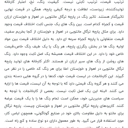
ترتیب قیمت، ترتیب ثابتی نیست. کیفیت رنگ، نخ، اعتبار کارخانه
تولیدکننده، زیردست، لطافت و درجه کیفی پارچه، همگی در قیمت نهایی
تاثیرگذار هستند. تاثیر رنگ در پارچه ترگال مانتویی در اهواز و خوزستان ارزان
قیمت و کجراه کدام است. بین رنگ های یک جنس ثابت اختلاف قیمت وجود
دارد. برای مثال پارچه ترگال مانتویی در اهواز و خوزستان از کجا بخریم سفید،
قیمت متفاوتی با پارچه کجراه سرمه ای دارد. به دلیل اختلاف قیمت بین مواد
اولیه رنگ ها در بخش رنگرزی پارچه، هر رنگ یا یک طیف رنگ خاص،قیمت
خاص خود را دارد. در این اختلاف قیمت همیشه یک اصل ثابت وجود دارد. رنگ
های روشن از رنگ های سیر ارزان تر هستند. اکثر کارخانه های تولید پارچه
ترگال مانتویی در اهواز و خوزستان اعلا برای هر رنگ کد خاصی را در نظر می
گیرند. این کارخانجات در لیست قیمت خود، کدها را در گروه هایی دسته بندی
می کنند و هر گروه رنگ قیمتی دارد که با توجه به آن لیست، قیمت ها را ارایه
می کنند. البته این یک اصل ثابت نیست. بعصی از کارخانجات با توجه به
سیاست های مدیریتی خود، ممکن است تمام رنگ ها را با یک قیمت عرضه
کنند. کاربردهای پارچه ترگال مانتویی در اهواز و خوزستان چیست. پارچه ترگال
برای مانتو به دلیل مقاومت بالای خود در صنایع گوناگونی، همچون لباس کار،
مورد استفاده قرار می گیرد. به طور معمول دارای دو نوع ساده و کج راه است.