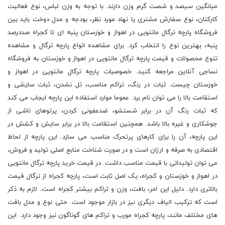
میانگین سیصد و شصت گرم وزن دارند. با توجه به وزن لباس، نوع فعالیت
کارکنان، نوع سفارش مشتری یا نهاد مورد نظر، بودجه و مدل دوخت باید بین
فروشگاه پارچه ترگال مانتویی در اهواز و خوزستان پنبه ای تا کجراه صددرصد
پنبه، بهترین نوع را انتخاب کرد. برای مشاهده انواع پارچه ترگال و مشاهده
تنوع محصولات و قیمت پارچه ترگال مانتویی در اهواز و خوزستان به فروشگاه
نساجی آنلاین مراجعه کنید. خصوصیات پارچه ترگال مانتویی در اهواز و
خوزستان چیست. ثبات در رنگ، تراکم مناسب، تل نشدن، ثبات سایشی و
استقامت بالا را می توان نام برد. عموما موارد استفاده این پارچه ایجاب می کند
که ثبات رنگ آن در برابر شستشو، ضدعفونی کردن، پرتوهای ناشی از
جوشکاری و غیره بالا باشد. همچنین استقامت بالا در برابر سایش و کشش در
این پارچه، آن را برای کارهای پرتحرک مناسب می سازد. این پارچه از لحاظ
اقتصادی به صرفه و ارزان است و در صورت شناخت منابع اصلی تولید و فروش،
می توان تولیداتی با قیمت مناسب داشت. در قیمت خرید پارچه ترگال مانتویی
در اهواز و خوزستان و کجراه، یک اصل ثابت است، پارچه کجراه از ترگال قیمت
بالاتری دارد. دلیل این امر، بافت، وزن و تراکم بیشتر کجراه است. لازم به ذکر
است که ترکیب الیاف دیگری نیز در بازار موجود است. حتی نوع و مدل بافت
های مختلف مانند، پارچه کجراه مورب و تراکم های گوناگون نیز وجود دارد. این