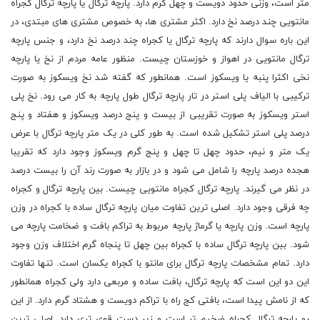
متر است، وزنی حدود دویست و چهل گرم دارد. پارچه ترگال یا پارچه ترگال کجراه
مانتویی چند درصد نخ دارد. اکثر مشتری ها، به خصوص مشتری های مبتدی، در
این باره سوال دارند که پارچه ترگال یا کجراه چند درصد نخ دارد، و جنس پارچه
ترگال مانتویی در اهواز و خوزستان چیست. منظور عامه مردم از نخ یا پارچه
نخی اکثرا پنبه یا ویسکوز است. همانطور که گفته شد نخ ویسکوز به صورت
ترکیبی با الیاف پلی استر در تار پارچه ترگال طول پارچه به کار می رود. نخ پلی
استر ویسکوز به صورت تقریبی از بیست و پنج درصد ویسکوز و هفتاد و پنج
درصد پلی استر تشکیل شده است. به طور کلی در یک متر پارچه ترگال با عرض
یک متر و نیم، حدود چهل تا چهل و پنج گرم ویسکوز وجود دارد که تقریبا
هجده درصد پارچه را شامل می شود و در بازار به صورت رند آن را بیست درصد
در نظر می گیرند. پارچه ترگال کجراه مانتویی چیست. بین پارچه ترگال و کجراه
چه فرقی وجود دارد. اصلی ترین تفاوت میان پارچه ترگال ساده با کجراه در وزن
پارچه است. وزن پارچه یا گرماژ پارچه مربوط به تراکم بافت و ضخامت پارچه می
شود. بین پارچه ترگال ساده با کجراه بین چهل تا پنجاه گرم اختلاف وزن وجود
دارد. تمام مشخصات پارچه ترگال برای مانتو با کجراه یکسان است. تنها تفاوت
این دو این است که پارچه ترگال، بافت ساده و مربعی دارد ولی کجراه همانطور
که از نامش پیدا است، بافتی کج راه با تراکم دویست و هشتاد گرم دارد. از این
رو پارچه ترگال کجراه ضخیم تر است و زیر دست قوی تری دارد. اصلی ترین