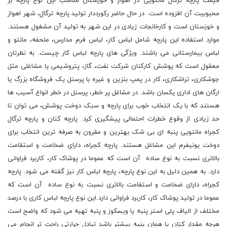
قیمت پارچه ترگال مانتویی در اهواز و خوزستان مناسب این نوع پارچه بر
محبوبیت آن افزوده است. در حال حاضر رکورددار تولید پارچه ترگال، شهر اهواز
و خوزستان است و کارخانجات زیادی در این شهر به تولید آن مشغول هستند.
موارد استفاده این پارچه شامل لباس کار، لباس فرم مدارس، ملحفه، مانتو و
لباس بیمارستانی می باشند. ویژگی های پارچه لباس کار چیست. به نظرتان
معقول است که پوشش کارکنان شرکت نفت، گاز، پتروشیمی یا مشاغلی مثل
جوشکاری، تراشکاری، کار در پمپ بنزین و غیره با پرسنل یک فروشگاه بزرگ یا
ارگان های اداری یکسان باشد. در مشاغل پر خطر، پرسنل در خطر انواع آسیب ها
هستند که با یک انتخاب خوب برای پارچه و سبک دوخت پوشش، می توان تا
حد زیادی از وقوع خطرات احتمالی پیشگیری کرد. پارچه کتان و پارچه ترگال
کجراه مانتویی پنبه ای بی شک بهترین و مقرون به صرفه ترین انتخاب برای
دوخت یونیفرم این مشاغل هستند. پارچه کجراه، دارای ضخامت و استقامت
بالاتری نسبت به نوع ساده آن است که عموما در پوشاک کار، کاربرد فراوانی
دارد. به همین دلیل به این نوع پارچه، پارچه لباس کار نیز گفته می شود. پارچه
کجراه، دارای ضخامت و استقامت بالاتری نسبت به نوع ساده آن است که
عموما در تولید پوشاک کار، کاربرد فراوانی دارد.این نوع پارچه لباس کارى با درصد
مختلف از الیاف پلی استر پنبه یا ویسکوز و پنبه تهیه می شود که واضح است
هرچه مقدار کتان یا همان پنبه بیشتر باشد تبادل حرارتی راحت تر انجام می