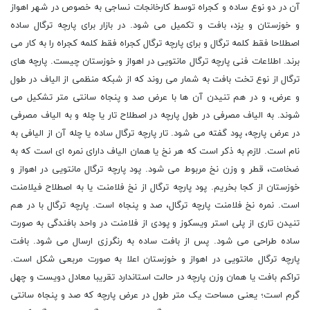
آن در دو نوع ساده و کجراه توسط کارخانجات نساجی به خصوص در شهر اهواز
و خوزستان و یزد، بافت و تکمیل می شود. در بازار برای پارچه ترگال ساده
اصطلاحا فقط کلمه ترگال و برای پارچه ترگال کجراه فقط کلمه کجراه را به کار می
برند. اطلاعات فنی پارچه ترگال مانتویی در اهواز و خوزستان چیست. پارچه های
ترگال از نوع تخت بافت به شمار می روند که از شبکه منظمی از الیاف در طول
و عرض، و در هم تنیدن آن ها با عرض صد و پنجاه سانتی متر تشکیل می
شوند. به الیاف مصرفی در طول پارچه در اصطلاح تار یا چله و به الیاف مصرفی
در عرض پارچه، پود گفته می شود. تار پارچه ترگال ساده یا چله آن از الیافی به
نام است. لازم به ذکر است که هر نخ یا همان الیاف دارای نمره ای است که به
ضخامت، قطر و وزن نخ مربوط می شود. پود پارچه ترگال مانتویی در اهواز و
خوزستان از کجا بخریم. پود پارچه ترگال از نخ فلامنت یا به اصطلاح فیلامنت
است. نمره نخ فلامنت پارچه ترگال، صد و پنجاه است. پارچه ترگال با در هم
تنیدن تاری از پلی استر ویسکوز و پودی از فلامنت در واحد بافندگی به صورت
ساده طراحی می شود. پس از بافت ساده به رنگرزی ارسال می شود. بافت
پارچه ترگال مانتویی در اهواز و خوزستان اعلا به صورت مربعی شکل است.
تراکم بافت یا همان وزن پارچه در حالت استاندارد تقریبا معادل دویست و چهل
گرم است؛ یعنی مساحت یک متر طول در عرض پارچه که صد و پنجاه سانتی