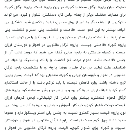
تفاوت میان پارچه ترگال ساده با کجراه در وزن پارچه است. پارچه ترگال کجراه
برای مصارف مختلف دیگر از جمله لباس کار، دستکش، شلوار و غیره، می تواند
با ترکیبی از الیاف دیگر به غیر از روال معمول، تولید و تکمیل شود. تشکیل این
الیاف بیشتر به این نحو است. فلامنت و فلامنت، پلی استر و فلامنت، پلی
استر پنبه و فلامنت، پلی استر ویسکوز و پلی استر ویسکوز را می توان نام برد.
پارچه کجراه فلامنتی چیست. پارچه ترگال مانتویی در اهواز و خوزستان ارزان
قیمت و کجراه فلامنتی به پارچه هایی گفته می شود که درصد غالب آن از
جنس فلامنت باشد. عموم مردم، نخ فلامنت را با نام پلاستیک یا مواد می
شناسند. علت تولید این نوع جنس، عرضه پارچه ای با مشخصات پارچه ترگال
مانتویی در اهواز و خوزستان ایرانی و کجراه معمولی بود که قیمت بسیار پایین
تری داشته باشد. برای کاهش قیمت، یا باید تراکم بافت را از حالت استاندارد
کمتر کرد یا الیاف ارزان تر به کار برد و یا از هر دو روش استفاده کرد. پارچه های
ترگال کجراه فلامنتی، بیشتر برای لباس کار تبلیغاتی، لباس کارهای ارزان
قیمت، دوخت شلوار کردی، خرجکار، آموزش خیاطی و غیره به کار می روند. این
نوع پارچه قیمت بسیار کمتری نسبت به جنس پلی استر ویسکوز دارد و عموما
حدود ده تا چهل گرم سبک تر است. پارچه ترگال مانتویی در اهواز و خوزستان
اسپرت و کجراه برای شلوار کردی، قیمت پارچه ترگال مانتویی در اهواز و