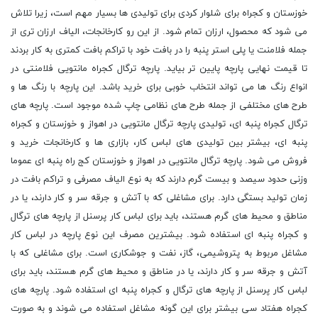
خوزستان و کجراه برای شلوار کردی برای تولیدی ها بسیار مهم است، زیرا تلاش
می شود که محصول، ارزان تمام شود. از این رو کارخانجات، الیاف ارزان تری از
جمله فلامنت یا پلی استر پنبه را در بافت خود با تراکم بافت کمتری به کار بردند
تا قیمت نهایی پارچه پایین تر بیاید. پارچه ترگال کجراه مانتویی فلامنتی در
انواع رنگ ها می تواند انتخاب خوبی برای خرید باشد. این پارچه با رنگ ها و
طرح های مختلفی از جمله طرح های نظامی چاپ شده موجود است. پارچه های
ترگال کجراه پنبه ای، تولیدی پارچه ترگال مانتویی در اهواز و خوزستان و کجراه
پنبه ای، بیشتر بین تولیدی های لباس کار، بازاری ها و کارخانجات خرید و
فروش می شود. پارچه ترگال مانتویی در اهواز و خوزستان کج راه پنبه ای عموما
وزنی حدود سیصد و بیست گرم دارند که به نوع الیاف مصرفی و تراکم بافت در
زمان تولید بستگی دارد. برای مشاغلی که با آتش و جرقه سر و کار دارند، یا در
مناطق و محیط های گرم هستند، باید برای لباس کار پرسنل از پارچه های ترگال
و کجراه پنبه ای استفاده شود. بیشترین مصرف این نوع پارچه در لباس کار
مشاغل مربوط به پتروشیمی، گاز، نفت و جوشکاری است. برای مشاغلی که با
آتش و جرقه سر و کار دارند، یا در مناطق و محیط های گرم هستند، باید برای
لباس کار پرسنل از پارچه های ترگال و کجراه پنبه ای استفاده شود. پارچه های
کجراه هفتاد سی بیشتر برای این گونه مشاغل استفاده می شوند و به صورت