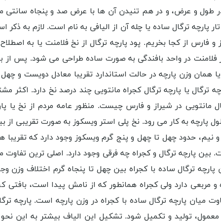
ر طول و عرض، و در هم تنیدن آن ها با عرض صد و پنجاه سانتی م
ار پارچه ترگال ساده یا چله آن از الیافی به نام است. لازم به ذک
 و فارس از کجا بخریم. پود پارچه ترگال از نخ فلامنت یا به اصطلا
از فلامنت در واحد بافندگی به صورت ساده طراحی می شود. پس از ب
یا همان وزن پارچه در حالت استاندارد تقریبا معادل دویست و چ
ه ترگال یا پارچه ترگال کجراه مانتویی چند درصد نخ دارد. اکثر م
ال مانتویی در شیراز و فارس چیست. منظور عامه مردم از نخ یا پ
 طول پارچه به کار می رود. نخ پلی استر ویسکوز به صورت تقریبی از
نیم، حدود چهل تا چهل و پنج گرم ویسکوز وجود دارد که تقریبا هج
بین پارچه ترگال و کجراه چه فرقی وجود دارد. اصلی ترین تفاوت میا
پارچه ترگال ساده با کجراه بین چهل تا پنجاه گرم اختلاف وزن وجو
 مربعی دارد ولی کجراه همانطور که از نامش پیدا است، بافتی کج ر
ت میان پارچه ترگال ساده با کجراه در وزن پارچه است. پارچه ترگ
وال معمول، تولید و تکمیل شود. تشکیل این الیاف بیشتر به این نحو