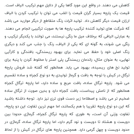
کاهش می دهند. در واقع این مورد گاها یکی از دلایل مهم ترکیب الیاف است.
قیمت یک پارچه بسیار گران قیمت را اغلب می توان با ترکیب کردن با الیاف
ارزان قیمت دیگر کاهش داد. تولید اثرات رنگ متقاطع از دیگر موارید می باشد
که شرکت های تولید کننده ترکیب پارچه ها به صورت ترکیبی انجام می دهند.
به عبارتی الیافی که برخلاف میل ما رنگی نیستند، می توانند با یکدیگر ترکیب و
رنگی می شوند، به گونه ای که یکی از الیاف، رنگ را جذب می کند و دیگری
رنگ اصلی خود را حفظ می نماید. برای بهبود ریسندگی، بافندگی و کارآیی
نهایی، به عنوان مثال، راندمان ریسندگی پلی استر با مخلوط کردن با پنبه برای
تولید نخ های ریسیده، بهبود می یابد. همانطور که گفته شد فروش پارچه
ترگال در کیش با توجه به بافت و گرماژ تولیدی به دو نوع کجراه و ساده تقسیم
می شود. پارچه ترگال ساده، بافت مربع و ساده دارد، اما پارچه ترگال کجراه
همانطور که از نامش پیداست، بافت کجراه دارد و بدین صورت از ترگال ساده
ضخیم ‌تر می باشد و اصطلاحا زیر دست قوی ‌تری نیز دارد. توجه داشته باشید
که این دو نوع پارچه تقریبا با هم یکسانند، اما مهم ترین تفاوت این دو پارچه،
تفاوت وزنی آن است، به طوری که پارچه ترگال کجراه، گرماژی حدودا بین
دویست و هشتاد تا دویست و نود گرم دارد، اما پارچه ترگال ساده، گرماژی در
حدود دویست و چهل گرمی دارد. همچنین پارچه های ترگال در کیش را از لحاظ