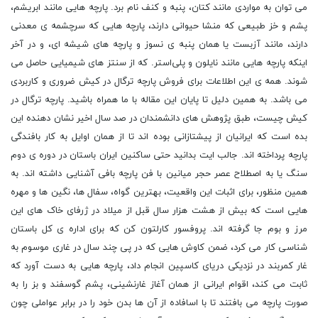
می توان به مواردی مانند کتان، پنبه و کنف نام برد. پارچه ‌هایی مانند ابریشم،
پشم و خز طبیعی که منشا حیوانی دارند، پارچه‌ هایی که سرچشمه ‌ی معدنی
دارند، مانند آزبست یا همان پنبه ‌ی نسوز و پارچه‌ های شیشه ‌ای، و در آخر
اینکه پارچه‌ هایی مانند نایلون و پلی‌استر. که از سنتز های شیمیایی حاصل می
شوند. همه ی این اطلاعات برای فروش پارچه ترگال در کیش ضروری و کاربردی
می باشد. به همین دلیل تا پایان این مقاله با ما همراه باشید. پارچه ترگال در
کیش چیست، طبق پژوهش های دانشمندان در صد سال اخیر نشان دهنده این
بده است که ایرانیان از پیشتازانی بوده اند تا از همان اوایل به کار بافندگی
پارچه پرداخته اند. جالب ایت بدانید حتی ساکنین ایران باستان در دوره ی دوم
سنگ یا به اصطلاح عصر حجر میانین با فن پارچه بافی آشنایی داشته اند. به
همین منظور، برای اثبات این واقعیت، بهترین گواه، سفال ها، نگین ها و مهره
هایی است که بیش از هشت هزار سال قبل از میلاد در ژرفای خاک های این
مرز و بوم جا گرفته اند. پروفسور کارلتون کن که برای اداره ی کل باستان
شناسی کار می کرد، ضمن کاوش هایی که در پی چند سال در غاری موسوم به
غار کمربند در نزدیکی دریای کاسپین انجام داد، پارچه هایی به دست آورد که
ثابت می کند، اقوام ایرانی از همان آغاز غارنشینی، پشم گوسفند و بز را به
صورت پارچه می بافتند تا با اسافاده از آن ها بدن خود را در برابر عواملی چون