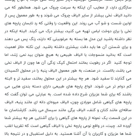
سازگاری دارد، از معایب آن اینکه به سرعت چروک می شود. همانطور که می
دانید الیاف نخی بیشتر از سایر الیاف چروک می‌ شوند و به طور معمول پس از
اولین شست ‌و شو آب می‌ روند. این واقعیت را وقتی که رد تابسان پارچه های
نخی را برای دوخت لباس تهیه می کنید، بیشتر درک می کیند. البته اینکه در
نظر داشته باشید این مدل‌ ها بسته به مرغوبیتی که دارند، رنگ پس می ‌دهند
و برای شستن آن ‌ها باید دقت بیشتری داشته باشید. این نکته حائز اهمیت
است که بدانید منسوجات با الیاف طبیعی به ‌هیچ ‌عنوان بید نمی ‌زنند، اما
توجه کنید اگر در رطوبت بمانند احتمال کپک‌ زدگی آن‌ ها چون از الیاف نخی
می باشد، بالاست. در صنعت، به طور معمول الیاف پنبه را در محلول اکسیدان
می ‌گذارند تا سفید شود. هر چه بیشتر در این محلول بمانند، سفید تر و البته
کم ‌دوام ‌تر می‌ شوند. انواع پارچه های طبیعی دارای دسته بندی هایی می
باشند که برای شما عزیزان شرح داده شده است. به عبارتی می توان گفت که
پارچه های گیاهی شامل مورادی چون، الیاف میوه‌ای دانه ‌ای مانند پنبه، الیاف
ساقه‌ای مانند کتان و کنف، الیاف برگی مانند سیسال می باشد. کارشناسان ما
در این قسمت یک نمونه از پارچه های گیاهی را برای آشنایی هر چه بیشتر شما
آورده اند. چیت، در واقع نوعی پارچه نخی با الیاف گیاهی است که تقریبا اغلب
شما ها عزیزان و کاربران با آن آشنا هستید. به دلیل استفببال و در نتیجه بالا