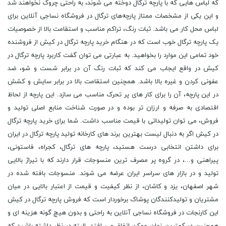
که لباس ‌هایی که با پارچه ترگال دوخته می ‌شوند، به راحتی چروک نخواهند شد
و این یکی از مشخصات ممتاز پارچه‌های ترگال در فروشگاه نساجی آنلاین برای
لباس محل کار می ‌باشد. ثبات رنگ، تراکم مناسب و استقامت بالا از خصوصیات
یک پارچه ترگال خوب است که در هنگام خرید پارچه ترگال در کیش از فروشنده
خود تمامی این موارد را بخواهید. به عبارتی می توان گفت کاربرد پارچه ترگال در
کیش در واقع ایجاب می‌ کند که ثبات رنگ آن در برابر شست و شو، ضد
عفونی کردن و غیره بالا باشد. همچنین استقامت بالا در برابر سایش و کشش
در این پارچه، آن را برای کار های پر تحرک مناسب می ‌سازد. این پارچه از لحاظ
اقتصادی به صرفه و ارزان ‌تر بوده و در صورت شناخت منابع اصلی تولید و
فروش، می‌ توان تولیداتی با قیمت مناسب داشت. شما برای خرید پارچه ترگال
در کیش اگر به دنبال لیست بهترین برند های کارخانه تولید پارچه ترگال در ایران
برای داشتن انتخابی درست هستید، پارچه های ترگال، کجراه، فاستونی،
پیراهنی و...، در گروه پر مصرف ترین منسوجات قرار دارند که با تیراژ بالایی
تولید و در بازار های سراسر ایران عرضه می شوند. منسوجات بافته شده در
شهر اصفهان، یزد و کاشان، از نظر کیفیت و قیمت از اعتبار بالایی در میان
مشتریان و تولیدکنندگان پوشاک برخوردار است که فروش پارچه ترگال در کیش
این کارنجات در فروشگاه نساجی آنلاین به راحتی و بدون هیچ گونه هزینه ای و