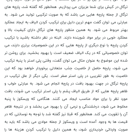
ترگال در کیش برای شما عزیزان می پردازیم. همانطور که گفته شد، پارچه های
ترگال از جمله پارچه هایی می باشد که به صورت ترکیبی تولید می شود. به
عبارتی می توان گفت مهم ترین دلیل برای ترکیب کردن الیاف به ایجاد عملکرد
بهتر مربوط می شود. به همین منظور پارچه های ترگال دارای کیفیت بالا و
عملکرد خوبی در برابر مواد شوینده دارند. البته در نظر داشته باشید با ترکیب
کردن پارچه با نوع دیگری از پارچه هایی که در این خصوصیات برتری دارند، می
توان خصوصیاتی که در یک الیاف ضعیف است را بهبود بخشید. برای روشن تر
شده این موضوع به عنوان مثال می توان گفت، وقتی پلی استر با پنبه ترکیب
می شود، پارچه حاصل از خاصیت جذب متعادلی برخوردار خواهد بود که این
خاصیت به طور تقریبی در پلی استر صفر است. یکی دیگر از علل ترکیب در
پارچه ترگال در جهت بهبود بافت در پارچه انجام می شود. به عبارتی خواب و
ظاهر پارچه هایی که از طریق الیاف پشم با پلی استر ترکیب می شوند، بافت
مورد نظر را برای مواد مناسب ایجاد می کنند. هنگامی که ویسکوز با پنبه
مخلوط می شود، درخشندگی و نرمی آن را بهبود می بخشد و در نتیجه ظاهر
آن را تقویت می کند. همانطور که قبلا نیز گفته شد با توجه به نوسانتی که در
قیمت ها به وجود آمده است و ویسکوز از جمله موادی می باشد که باید به
صورت وارداتی خردیداری شود، به همین دلیل با ترکیب کردن هزینه ها را