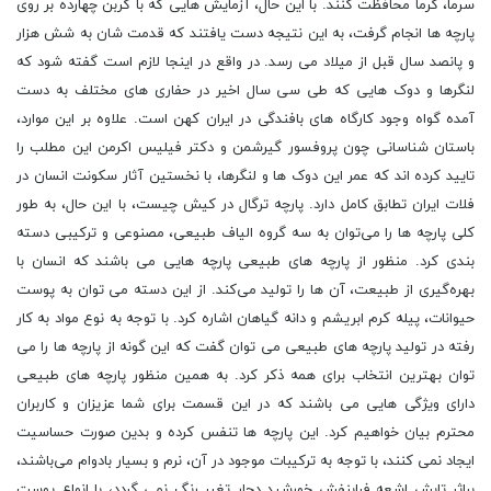
سرما، گرما محافظت کنند. با این حال، آزمایش هایی که با کربن چهارده بر روی
پارچه ها انجام گرفت، به این نتیجه دست یافتند که قدمت شان به شش هزار
و پانصد سال قبل از میلاد می رسد. در واقع در اینجا لازم است گفته شود که
لنگرها و دوک هایی که طی سی سال اخیر در حفاری های مختلف به دست
آمده گواه وجود کارگاه های بافندگی در ایران کهن است. علاوه بر این موارد،
باستان شناسانی چون پروفسور گیرشمن و دکتر فیلیس اکرمن این مطلب را
تایید کرده اند که عمر این دوک ها و لنگرها، با نخستین آثار سکونت انسان در
فلات ایران تطابق کامل دارد. پارچه ترگال در کیش چیست، با این حال، به طور
کلی پارچه ‌ها را می‌توان به سه گروه الیاف طبیعی، مصنوعی و ترکیبی دسته
‌بندی کرد. منظور از پارچه‌ های طبیعی پارچه ‌هایی می باشند که انسان با
بهره‌گیری از طبیعت، آن ها را تولید می‌کند. از این دسته می ‌توان به پوست
حیوانات، پیله کرم ابریشم و دانه‌ گیاهان اشاره کرد. با توجه به نوع مواد به کار
رفته در تولید پارچه های طبیعی می توان گفت که این ‌گونه از پارچه ‌ها را می
‌توان بهترین انتخاب برای همه ذکر کرد. به همین منظور پارچه های طبیعی
دارای ویژگی هایی می باشند که در این قسمت برای شما عزیزان و کاربران
محترم بیان خواهیم کرد. این پارچه ‌ها تنفس کرده و بدین صورت حساسیت
ایجاد نمی ‌کنند، با توجه به ترکیبات موجود در آن، نرم و بسیار بادوام می‌باشند،
براثر تابش اشعه فرابنفش خورشید دچار تغیر رنگ نمی گردد، با انواع پوست