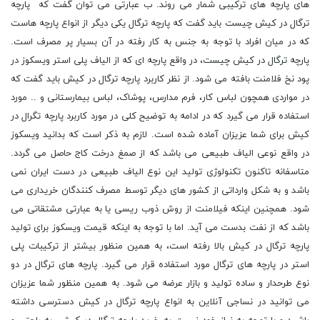
های پارچه های ترکیبی شمار می روند. ب عبارتی می توان گفت که پارچه
ترگال در کیش چیست باید گفت که پارچه ترگال یکی دیگر از انواع پارچه هاست
که در میان افراد با توجه به جنس به کار رفته در آن بسیار پر مصرف است.
پارچه ترگال در کیش چیست، در واقع پارچه ای که از الیاف پلی استر ویسکوز در
پود نخ فلامنت بافته می شود. از نظر کاربرد پارچه ترگال در کیش باید گفت که
در مواردی همچون لباس کار، فرم مدارس، پوشاک، لباس بیمارستانی و .. مورد
استفاده قرار می گیرد که در ادامه به توضیح کلی در مورد کاربرد پارچه تگرال در
کیش برای شما عزیزان آماده شده است. لازم به ذکر است که بدانید ویسکوز
در واقع نوعی الیاف طبیعی می باشد که از صمغ درخت کاج حاصل می گردد.
متاسفانه تاکنون تکنولوژی تولید این نوع الیاف طبیعی در دست ایران نمی
باشد و به شکل وارداتی از کشور های دیگر توسط مصرف کنندگان خریداری می
شود. همچنین اینکه فیلامنت از روش ذوب ریسی یا به عبارتی مشتقاتی می
باشد که از نفت بدست می آید. اما با توجه به اینکه قیمت ویسکوز برای تولید
پارچه ترگال در کیش بالا رفته است، به همین منظور بیشتر از ترکیبات پلی
استر در پارچه های ترگال مورد استفاده قرار می گیرد. پارچه های ترگال در دو
نوع طرحدار و ساده تولید و بازار عرضه می شود. به همین منظور شما عزیزان
می توانید در نساجی آنلاین به انواع پارچه ترگال در کیش دسترسی داشته