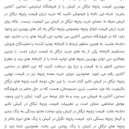
بهترین قیمت پارچه ترگال در کیش را از فروشگاه اینترنتی نساجی آنلاین
بخرید. البته این نکته را فراموش نکنید که خرید ارزان قیمت پارچه ترگال در
کیش صرفا به معنای خرید پارچه ترگال در کیش بی کیفیت نیست. بلکه برای
خرید ارزان قیمت انواع پارچه بخصوص پارچه ترگال راه کار های بهتری نیز وجود
دارد، که در فروشگاه نساجی آنلاین می توانید این گزینه های را در اختیار خود
داشته باشید. به همین منظور ارتباط با کارخانه تولید کننده یا نمایندگان فروش
مستقیم کارخانه یکی از راه‌ های خرید ترگال به قیمت ارزان است. با چنین
راهکاری می ‌توان بهترین پارچه‌ های تولید شده را از کارخانه ‌های برند و مطرح
نساجی کشور را به قیمت و نرخ روز دریافت کنید، که این اتفاق در نساجی
آنلاین رقم می خورد. همچنین میزان خرید عمده پارچه نیز در قیمت نهایی
پارچه ترگال در کیش تاثیر گذار است. با این حال، توجه کنید پارچه های ترگال
باکیفیت بالا جزء مناسب ترین منسوجاتی هست که در حال حاضر در فروشگاه
نساجی آنلاین به فروش می رسد و به بازار عرضه می گردد. لیکن با این وجود،
عوامل مختلفی ممکن است بر تغییرات قیمت پارچه ترگال در کیش تاثیر
داشته باشد. قیمت پارچه ترگال در کیش برای دوخت مانتو بستگی به رنگ بندی
و گرماژ پارچه بستگی دارد. قیمت پارچه تگرال در کیش با رنگ های تیره بالاتر از
پارچه های ترگال در کیش با رنگ روشن می باشد. همچنین شما باید از