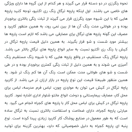
نحوه رنگرزی در دو دسته قرار می گیرند و هر کدام از این گروه ‌ها دارای ویژگی
های خاصی می باشند. اول اینکه پارچه ترگال رنگ ری اکتیو، توجه کنید پارچه
هایی که با این شیوه مورد رنگرزی قرار می ‌گیرند از ثبات رنگی بالاتری برخوردار
بوده و در طولانی مدت رنگ آن ها از بین نمی رود، به همین منظور کاربرد و
مصرف این گونه پارچه های ترگال برای مصارفی می باشد که لازم است پارچه ها
بیشتر مورد شست و شو قرار بگیرند. به همین دلیل قیمت پارچه ترگال در
کیش با رنگ ری اکتیو نسبت به سایر انواع پارچه های ترگال بالاتر می باشد.
پارچه ترگال رنگ مستقیم، در واقع پارچه هایی که با شیوه رنگ مستقیم رنگ
آمیزی می شوند و به همین دلیل از ثبات رنگی کمتری برخوردار بوده و در طی
شست و شو های طولانی مدت ممکن است رنگ آن ها کم رنگ تر شود. به
همین منظور طبیعتا قیمت این نوع پارچه در بازار ارزان تر می باشد. از کاربرد
پاچه ترگال در کیش می توان به مواردی چون، لباس فرم مدرسه، لباس برای
محل کار، مصارف بیمارستانی و دوخت انواع مانتو شلوار اداری اشاره نمود. کاربرد
پارچه ترگال در کیش برای لباس محل کار با پارچه های کجراه انجام می گیرد. به
عبارتی پارچه‌ کجراه، دارای ضخامت و استقامت بالاتری نسبت به ترگال ساده‌
است که به طور معمول در صنایع پوشاک کار کاربرد زیادی پیدا کرده است. نوع
پنبه ‌ای پارچه کجراه به دلیل خصوصیاتی که دارد، بهترین گزینه برای تولید