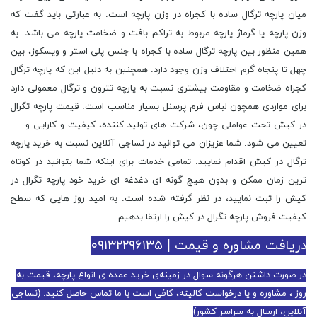
میان پارچه ترگال ساده با کجراه در وزن پارچه است. به عبارتی باید گفت که
وزن پارچه یا گرماژ پارچه مربوط به تراکم بافت و ضخامت پارچه می باشد. به
همین منظور بین پارچه ترگال ساده با کجراه با جنس پلی استر و ویسکوز، بین
چهل تا پنجاه گرم اختلاف وزن وجود دارد. همچنین به دلیل این که پارچه ترگال
کجراه ضخامت و مقاومت بیشتری نسبت به پارچه تترون و ترگال معمولی دارد
برای مواردی همچون لباس فرم پرسنل بسیار مناسب است. قیمت پارچه تگرال
در کیش تحت عواملی چون، شرکت های تولید کننده، کیفیت و کارایی و ....
تعیین می شود. شما عزیزان می توانید در نساجی آنلاین نسبت به خرید پارچه
ترگال در کیش اقدام نمایید. تمامی خدمات برای اینکه شما بتوانید در کوتاه
ترین زمان ممکن و بدون هیچ گونه ای دغدغه ای خرید خود پارچه تگرال در
کیش را ثبت نمایید، در نظر گرفته شده است. به امید روز هایی که سطح
کیفیت فروش پارچه تگرال در کیش را ارتقا بدهیم.
دریافت مشاوره و قیمت | ۰۹۱۳۲۲۹۶۱۳۵
در صورت داشتن هرگونه سوال در زمینه‌ی خرید عمده ی انواع پارچه، قیمت به
روز ، مشاوره و یا درخواست کالیته، کافی است با ما تماس حاصل کنید. (نساجی
آنلاین، ارسال به سراسر کشور)