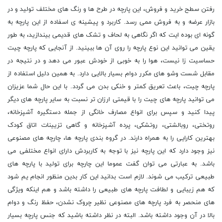
رفتن سطح خرید و فروش، این پارچه در طرح ‌ها و رنگ‌ های مختلف تولید و در
بازار عرضه و به فروش ممی رسد. کاربرد و پیشینه ی اسفاده از این پارچه به
گونه ای بوده ایت که اگر نگاهی به لحاف و تشک‌ های قدیمی بیندازید، به طور
یقین می ‌توانید این نوع پارچه را روی آن ‌ها ببینید. از آنجایی که پارچه چیت
حساسیت ‌زا نیست، هوا را به ‌خوبی از خودش عبور می ‌دهد و در نتیجه در
مقابل شست وشو های مکرر دوام بسیار بالایی دارد. به همین دلیل استفاده از
پارچه چیت، باعث تعریق کمتر و خنکی بدن می ‌گردد. با این حال شما عزیزان
می توانید پارچه های چیت را با قیمتی ارزان تر نسبت به سایر پارچه های دیگر
پیدا کنید و سپس برای انواع مصارف خانگی از جمله دستگیره آشپزخانه،
روتختی، روبالشتی، روتشکی، پرده آشپزخانه و گاهی تزیینات اتاق کودک
بهترین کارایی را به همراه دارند. در گروه بندی پارچه ها، چارچه های مصنوعی
نیز وجود دارد که این پارچه نیز با توجه به کاربردش دارای انواع مختلفی می
باشد. به عبارتی می توان گفت عموما این چارچه برای تولید با پارچه های
طبیعی ترکیب می شوند. لازم است بدانید این کار بدین منظور انجام یم شود
که هم زیبایی و لطافت پارچه های طبیعی را داشته باشد و هم اینکه ویژگی
های منحصر به فرد پارچه های مصنوعی نظیر چروک نشدن، حفظ رنگ و دوام
بالا در آن وجود داشته باشد. البته در نظر داشته باشید که جنس پارچه بسیار