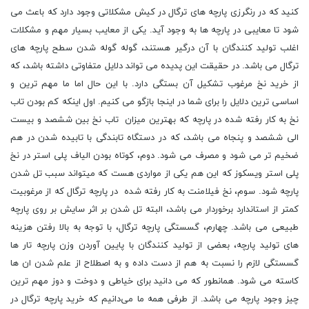
کنید که در رنگرزی پارچه های ترگال در کیش مشکلاتی وجود دارد که باعث می
شود تا معایبی در پارچه ها به وجود آید. یکی از معایب بسیار مهم و مشکلات
اغلب تولید کنندگان با آن درگیر هستند، گوله گوله شدن سطح پارچه های
ترگال می باشد. در حقیقت این پدیده می تواند دلایل متفاوتی داشته باشد، که
از خرید نخ مرغوب تشکیل آن بستگی دارد. با این حال اما ما مهم ترین و
اساسی ترین دلایل را برای شما در اینجا بازگو می کنیم. اول اینکه کم بودن تاب
نخ به کار رفته شده در پارچه که بهترین میزان تاب نخ بین ششصد و بیست
الی ششصد و پنجاه می باشد، که در دستگاه تابندگی با تابیده شدن در هم
ضخیم تر می شود و مصرف می شود. دوم، کوتاه بودن الیاف پلی استر در نخ
پلی استر ویسکوز که این هم یکی از مواردی هست که میتواند سبب تل شدن
پارچه شود. سوم، نخ فیلامنت به کار رفته شده در پارچه ترگال که از مرغوبیت
کمتر از استاندارد برخوردار می باشد، البته تل شدن بر اثر سایش بر روی پارچه
طبیعی می باشد. چهارم، گسستگی پارچه ترگال، با توجه به بالا رفتن هزینه
های تولید پارچه، بعضی از تولید کنندگان با پایین آوردن وزن پارچه تار ها
گسستگی لازم را نسبت به هم از دست داده و به اصطلاح از علم شدن ان ها
کاسته می شود. همانطور که می دانید برای خیاطی و دوخت و دوز مهم ترین
چیز وجود پارچه می باشد. از طرفی همه ما می‌دانیم که خرید پارچه ترگال در