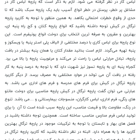
لباس کار در نظر گرفته می شود. لازم به ذکر است که پارچه لباس کار در
مشاغل پر خطر، پرسنل در خطر انواع آسیب باید یک پارچه سبک باشد که تا
حدی از وقوع خطرات احتمالی بکاهد. به همین منظور با توجه به کاربرد پارچه
ترگال در کیش توجه داشته باشید که انواع پارچه کتان و کج راه پنبه ‌ای،
بهترین و مقرون به صرفه ‌ترین انتخاب برای دوخت انواع یونیفرم است. این
نوع پارچه برای لباس کارى با درصد مختلفی از الیاف پلی استر پنبه یا ویسکوز و
پنبه تهیه می‌گردد. لازم است بدانید مقدار کتان یا همان پنبه بیشتر در بافت
پارچه، تبادل حرارتی لباس را راحت ‌تر می‌کند و مرغوبیت پارچه را بالا می ‌برد.
کجراه پنبه ‌ای به پارچه نسوز نیز شهرت دارد که با توجه به درصد پنبه به کار
رفته در بافت آن می ‌تواند در موارد مختلفی به مصرف برسد. از دیگر کاربرد
پارچه ترگال در کیش برای فرم های مدرسه و فرم های اداری می باشد. به
عبارتی می توان گفت پارچه ترگال در کیش پارچه مناسبی برای دوخت مانتو
های رنگی، فرم اداری، لباس کارگران، منسوجات بیمارستانی و …می ‌باشد. تنوع
در رنگ، مقاومت بالا و قیمت مناسب، این پارچه سبب شده است تا آن را برای
تولید لباس فرم مدارس مناسب ساخته است. همچنین توجه داشته باشید در
فصل های بهار و تابستان با توجه به ترکیبات موجود در پارچه ترگال بهترین
کاربرد ها را به همراه دارد. البته در نظر داشته باشید که کاربرد پارچه ترگال در
کیش را به همراه پشم و شیشه در جهت ضخیم کردن برای فصل های پاییز و