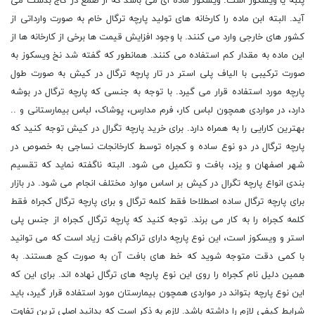
پنبه یا ویسکوز است. ویسکوز ماده ای می باشد که از صمغ در کاج بدست می
آید. البته ابن ماده را کارخانه های تولید پارچه ترگال خام به صورت وارداتی از
کشور های خارجی وارد می کنند. با وجود افزایش قیمت ها برخی از کارخانه ها از
این ماده به مقدار کم استفاده می کنند. همانطور که گفته شد نخ ویسکوز به
صورت ترکیبی با الیاف پلی استر در تار پارچه ترگال در کیش به صورت طول
پارچه مورد استفاده قرار می گیرد. با توجه به جنسی که پارچه ترگال در بوشه
دارد، در مواردی همچون لباس کار، فرم مدارس، پوشاک، لباس بیمارستانی و ..
بهترین کارایی را به همراه دارد. برای خرید پارچه تگرال در کیش توجه کنید که
پارچه ترگال در دو نوع ساده و کجراه توسط کارخانجات نساجی به خصوص در
شهر اصفهان و یزد، بافت و تکمیل می شود. البته ناگفته نماید که تقسیم
بندی انواع پارچه تگرال در کیش بر اساس موارد مختلف انجام می شود. در بازار
برای پارچه ترگال ساده اصطلاحا فقط کلمه ترگال و برای پارچه ترگال کجراه فقط
کلمه کجراه را به کار می برند. توجه کنید که پارچه ترگال کجراه از جنس پلی
استر و ویسکوز است، این نوع پارچه دارای تراکم بافت زیاد است که می توانید
با کمی دقت متوجه شوید که خط های بافت آن به صورت کج هستند. به
همین دلیل نام کجراه را روی این نوع پارچه های ترگال نهاده اند. برای این که
این نوع پارچه بتواند در مواردی همچون بیمارستان مورد استفاده قرار گیرد، باید
شرایط کیفی لازم را داشته باشد. لازم به ذکر است که بدانید اصلی ترین تفاوت