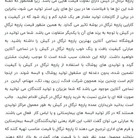
پارچه ترگال در کیش دارای تفاوت قیمت هایی می باشد. زیرا همانطور که گفته
شد این نخ ها با فیلامنت ها در بین نخ های پلی استر تولید می شود، بنابراین
در برخی از کارنجات تولید مقدار هر یک شاید کم و زیاد شود که در کیفیت و
کارایی پارچه ترگال در بوشه تاثیر می گدارد. به همین منظور قیمت پارچه ترگال
در کیش با توجه به برند های آن با یکدیگر متفاوت می باشد. شما می توانید در
فروشگاه نساجی آنلاین بهترین پارچه ترگال در کیش را داشته باشید. به
عبارتی کیفیت بافت و رنگ خوب پارچه ترگال در کیش را در نساجی آنلاین
خواهید داشت. ارائه این خدمات سبب شده است تا موجب رضایت مشتری
گردد و تولیدی ‌های پوشاک با استفاده از پارچه‌ ترگال در کیش با کیفیت
تضمین شده، بدون دغدغه‌ ای مشغول تولید پوشاک و البسه شوند. در اینجا
لازم است چندین برند همچون شرکت فدک، زرین پود، تک، مهنام، آیدین در
نساجی آنلاین موجود می باشد که شما عزیزان و تولید کنندگان می توانید به
صورت فله ای یا متری نسبت به خرید پارچه ترگال در کیش اقدام نمایید. جالب
است بدانید خریداران عمده پارچه ترگال در کیش به طور معمول مراکز تولیدی
هستند که در کار تولید البسه های بیمارستانی و یا لباس کار فعال می باشند.
به عبارتی می توان گفت اغلب این افراد یعنی تولیدگنندگان البسه بیمارستاین
و فرم های اداری ترجیح می ‌دهند تا پارچه ترگال با قیمت مناسب تهیه کنند که
بتوانند محصول مورد نظر خود را با قیمت های کمتری به بازار ارائه دهند.