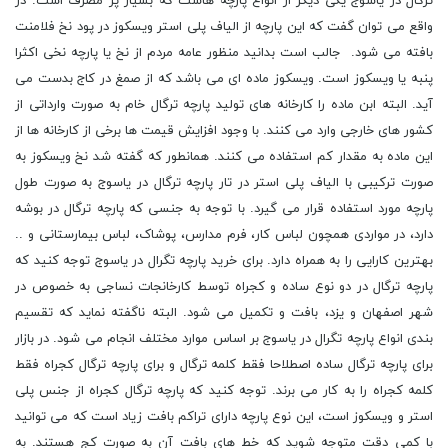
ترگال در یاسوج یکی دیگر از انواع پارچه هاست که بسیار پر مصرف است. در
واقع می توان گفت که این پارچه از الیاف پلی استر ویسکوز در پود نخ فلامنت
بافته می شود. جالب است بدانید منظور عامه مردم از نخ یا پارچه نخی اکثرا
پنبه یا ویسکوز است. ویسکوز ماده ای می باشد که از صمغ در کاج بدست می
آید. البته ابن ماده را کارخانه های تولید پارچه ترگال خام به صورت وارداتی از
کشور های خارجی وارد می کنند. با وجود افزایش قیمت ها برخی از کارخانه ها از
این ماده به مقدار کم استفاده می کنند. همانطور که گفته شد نخ ویسکوز به
صورت ترکیبی با الیاف پلی استر در تار پارچه ترگال در یاسوج به صورت طول
پارچه مورد استفاده قرار می گیرد. با توجه به جنسی که پارچه ترگال در بوشه
دارد، در مواردی همچون لباس کار، فرم مدارس، پوشاک، لباس بیمارستانی و ..
بهترین کارایی را به همراه دارد. برای خرید پارچه تگرال در یاسوج توجه کنید که
پارچه ترگال در دو نوع ساده و کجراه توسط کارخانجات نساجی به خصوص در
شهر اصفهان و یزد، بافت و تکمیل می شود. البته ناگفته نماید که تقسیم
بندی انواع پارچه تگرال در یاسوج بر اساس موارد مختلف انجام می شود. در بازار
برای پارچه ترگال ساده اصطلاحا فقط کلمه ترگال و برای پارچه ترگال کجراه فقط
کلمه کجراه را به کار می برند. توجه کنید که پارچه ترگال کجراه از جنس پلی
استر و ویسکوز است، این نوع پارچه دارای تراکم بافت زیاد است که می توانید
با کمی دقت متوجه شوید که خط های بافت آن به صورت کج هستند. به