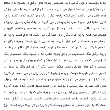
حدود دویست و چهل گرمی دارد. همچنین پارچه های ترگال در یاسوج را از لحاظ
نحوه رنگرزی در دو دسته قرار می گیرند و هر کدام از این گروه ‌ها دارای ویژگی
های خاصی می باشند. اول اینکه پارچه ترگال رنگ ری اکتیو، توجه کنید پارچه
هایی که با این شیوه مورد رنگرزی قرار می ‌گیرند از ثبات رنگی بالاتری برخوردار
بوده و در طولانی مدت رنگ آن ها از بین نمی رود، به همین منظور کاربرد و
مصرف این گونه پارچه های ترگال برای مصارفی می باشد که لازم است پارچه ها
بیشتر مورد شست و شو قرار بگیرند. به همین دلیل قیمت پارچه ترگال در
یاسوج با رنگ ری اکتیو نسبت به سایر انواع پارچه های ترگال بالاتر می باشد.
پارچه ترگال رنگ مستقیم، در واقع پارچه هایی که با شیوه رنگ مستقیم رنگ
آمیزی می شوند و به همین دلیل از ثبات رنگی کمتری برخوردار بوده و در طی
شست و شو های طولانی مدت ممکن است رنگ آن ها کم رنگ تر شود. به
همین منظور طبیعتا قیمت این نوع پارچه در بازار ارزان تر می باشد. از کاربرد
پاچه ترگال در یاسوج می توان به مواردی چون، لباس فرم مدرسه، لباس برای
محل کار، مصارف بیمارستانی و دوخت انواع مانتو شلوار اداری اشاره نمود. کاربرد
پارچه ترگال در یاسوج برای لباس محل کار با پارچه های کجراه انجام می گیرد. به
عبارتی پارچه‌ کجراه، دارای ضخامت و استقامت بالاتری نسبت به ترگال ساده‌
است که به طور معمول در صنایع پوشاک کار کاربرد زیادی پیدا کرده است. نوع