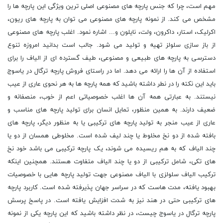
مهم است، چرا که جنس پارچه های مصنوعی اصلی ترین ویژگی این پارچه ها را
مشخص می کند. از نمونه پارچه های مصنوعی می توان به پارچه های ریون،
اکرلیک، استار، داکرون، ولت، نایلون و... اشاره نمود. اغلب پارچه های مصنوعی
از باز سازی سلولز تهیه و تولید می شود. جالب است بدانید امروزه تنوع
دسترسی به پارچه های طبیعی و مصنوعی، طیف گسترده ای از الیاف را برای
استفاده از آن ها را ارائه می دهد. اما در راستای فروش پارچه ترگال در یاسوج
باید این نکته را در نطر داشته باشید که همه پارچه ها به هر نحوی عاری از عیب
نیستند. به عبارتی همه آن ها اغلب خصوصیاتی اعم از خوب، منصفانه و
ضعیف دارند. به همین منظور، تمایل انسان برای تولید پارچه های مناسب و
عاری از عیب منجر به تولید پارچه های ترکیبی یا به منظور دیگر، پارچه های
بافته شده از دو نخ مخلوط یا چند لیف شده است. مخلوطی همسان از دو یا
چند الیاف که به هم ریسیده می شوند، یک پارچه ترکیبی می باشد خود نخ
های تکی، شامل ترکیبی از دو یا چند الیاف متفاوت هستند. همچنین اینکه
ترکیب الیاف سلولزی با الیاف مصنوعی جهت تولید پارچه هایی با خصوصیات
بهبود یافته، مدت هاست که در سراسر جهان پذیرفته شده است. کاربرد پارچه
های ترکیبی حتی در هند نیز به شدت افزایش یافته است. در پاسخ پرسش
پارچه ترگال در یاسوج چیست، در نظر داشته باشید که این پارچه یکی از نمونه