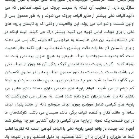
سازگاری دارد، از معایب آن اینکه به سرعت چروک می شود. همانطور که می
دانید الیاف نخی بیشتر از سایر الیاف چروک می‌ شوند و به طور معمول پس از
اولین شست ‌و شو آب می‌ روند. این واقعیت را وقتی که رد تابسان پارچه های
نخی را برای دوخت لباس تهیه می کنید، بیشتر درک می کیند. البته اینکه در
نظر داشته باشید این مدل‌ ها بسته به مرغوبیتی که دارند، رنگ پس می ‌دهند
و برای شستن آن ‌ها باید دقت بیشتری داشته باشید. این نکته حائز اهمیت
است که بدانید منسوجات با الیاف طبیعی به ‌هیچ ‌عنوان بید نمی ‌زنند، اما
توجه کنید اگر در رطوبت بمانند احتمال کپک‌ زدگی آن‌ ها چون از الیاف نخی
می باشد، بالاست. در صنعت، به طور معمول الیاف پنبه را در محلول اکسیدان
می ‌گذارند تا سفید شود. هر چه بیشتر در این محلول بمانند، سفید تر و البته
کم ‌دوام ‌تر می‌ شوند. انواع پارچه های طبیعی دارای دسته بندی هایی می
باشند که برای شما عزیزان شرح داده شده است. به عبارتی می توان گفت که
پارچه های گیاهی شامل مورادی چون، الیاف میوه‌ای دانه ‌ای مانند پنبه، الیاف
ساقه‌ای مانند کتان و کنف، الیاف برگی مانند سیسال می باشد. کارشناسان ما
در این قسمت یک نمونه از پارچه های گیاهی را برای آشنایی هر چه بیشتر شما
آورده اند. چیت، در واقع نوعی پارچه نخی با الیاف گیاهی است که تقریبا اغلب
شما ها عزیزان و کاربران با آن آشنا هستید. به دلیل استفببال و در نتیجه بالا