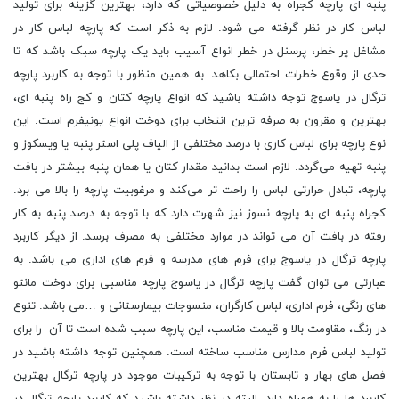
پنبه ‌ای پارچه کجراه به دلیل خصوصیاتی که دارد، بهترین گزینه برای تولید
لباس کار در نظر گرفته می شود. لازم به ذکر است که پارچه لباس کار در
مشاغل پر خطر، پرسنل در خطر انواع آسیب باید یک پارچه سبک باشد که تا
حدی از وقوع خطرات احتمالی بکاهد. به همین منظور با توجه به کاربرد پارچه
ترگال در یاسوج توجه داشته باشید که انواع پارچه کتان و کج راه پنبه ‌ای،
بهترین و مقرون به صرفه ‌ترین انتخاب برای دوخت انواع یونیفرم است. این
نوع پارچه برای لباس کارى با درصد مختلفی از الیاف پلی استر پنبه یا ویسکوز و
پنبه تهیه می‌گردد. لازم است بدانید مقدار کتان یا همان پنبه بیشتر در بافت
پارچه، تبادل حرارتی لباس را راحت ‌تر می‌کند و مرغوبیت پارچه را بالا می ‌برد.
کجراه پنبه ‌ای به پارچه نسوز نیز شهرت دارد که با توجه به درصد پنبه به کار
رفته در بافت آن می ‌تواند در موارد مختلفی به مصرف برسد. از دیگر کاربرد
پارچه ترگال در یاسوج برای فرم های مدرسه و فرم های اداری می باشد. به
عبارتی می توان گفت پارچه ترگال در یاسوج پارچه مناسبی برای دوخت مانتو
های رنگی، فرم اداری، لباس کارگران، منسوجات بیمارستانی و …می ‌باشد. تنوع
در رنگ، مقاومت بالا و قیمت مناسب، این پارچه سبب شده است تا آن را برای
تولید لباس فرم مدارس مناسب ساخته است. همچنین توجه داشته باشید در
فصل های بهار و تابستان با توجه به ترکیبات موجود در پارچه ترگال بهترین
کاربرد ها را به همراه دارد. البته در نظر داشته باشید که کاربرد پارچه ترگال در