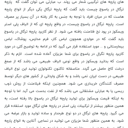
های پارچه های ترکیبی شمار می روند. ب عبارتی می توان گفت که پارچه
ترگال در یاسوج چیست باید گفت که پارچه ترگال یکی دیگر از انواع پارچه
هاست که در میان افراد با توجه به جنس به کار رفته در آن بسیار پر مصرف
است. پارچه ترگال در یاسوج چیست، در واقع پارچه ای که از الیاف پلی استر
ویسکوز در پود نخ فلامنت بافته می شود. از نظر کاربرد پارچه ترگال در یاسوج
باید گفت که در مواردی همچون لباس کار، فرم مدارس، پوشاک، لباس
بیمارستانی و .. مورد استفاده قرار می گیرد که در ادامه به توضیح کلی در مورد
کاربرد پارچه تگرال در یاسوج برای شما عزیزان آماده شده است. لازم به ذکر
است که بدانید ویسکوز در واقع نوعی الیاف طبیعی می باشد که از صمغ
درخت کاج حاصل می گردد. متاسفانه تاکنون تکنولوژی تولید این نوع الیاف
طبیعی در دست ایران نمی باشد و به شکل وارداتی از کشور های دیگر توسط
مصرف کنندگان خریداری می شود. همچنین اینکه فیلامنت از روش ذوب
ریسی یا به عبارتی مشتقاتی می باشد که از نفت بدست می آید. اما با توجه
به اینکه قیمت ویسکوز برای تولید پارچه ترگال در یاسوج بالا رفته است، به
همین منظور بیشتر از ترکیبات پلی استر در پارچه های ترگال مورد استفاده قرار
می گیرد. پارچه های ترگال در دو نوع طرحدار و ساده تولید و بازار عرضه می
شود. به همین منظور شما عزیزان می توانید در نساجی آنلاین به انواع پارچه