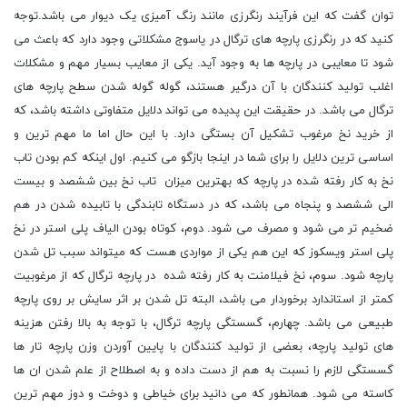
توان گفت که این فرآیند رنگرزی مانند رنگ آمیزی یک دیوار می باشد.توجه
کنید که در رنگرزی پارچه های ترگال در یاسوج مشکلاتی وجود دارد که باعث می
شود تا معایبی در پارچه ها به وجود آید. یکی از معایب بسیار مهم و مشکلات
اغلب تولید کنندگان با آن درگیر هستند، گوله گوله شدن سطح پارچه های
ترگال می باشد. در حقیقت این پدیده می تواند دلایل متفاوتی داشته باشد، که
از خرید نخ مرغوب تشکیل آن بستگی دارد. با این حال اما ما مهم ترین و
اساسی ترین دلایل را برای شما در اینجا بازگو می کنیم. اول اینکه کم بودن تاب
نخ به کار رفته شده در پارچه که بهترین میزان تاب نخ بین ششصد و بیست
الی ششصد و پنجاه می باشد، که در دستگاه تابندگی با تابیده شدن در هم
ضخیم تر می شود و مصرف می شود. دوم، کوتاه بودن الیاف پلی استر در نخ
پلی استر ویسکوز که این هم یکی از مواردی هست که میتواند سبب تل شدن
پارچه شود. سوم، نخ فیلامنت به کار رفته شده در پارچه ترگال که از مرغوبیت
کمتر از استاندارد برخوردار می باشد، البته تل شدن بر اثر سایش بر روی پارچه
طبیعی می باشد. چهارم، گسستگی پارچه ترگال، با توجه به بالا رفتن هزینه
های تولید پارچه، بعضی از تولید کنندگان با پایین آوردن وزن پارچه تار ها
گسستگی لازم را نسبت به هم از دست داده و به اصطلاح از علم شدن ان ها
کاسته می شود. همانطور که می دانید برای خیاطی و دوخت و دوز مهم ترین