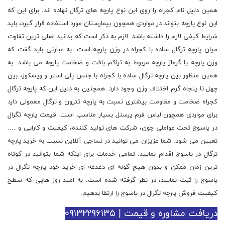
همین دلیل نام کجراه را روی این نوع پارچه های ترگال نهاده اند. برای این که
این نوع پارچه بتواند در مواردی همچون بیمارستان مورد استفاده قرار گیرد، باید
شرایط کیفی لازم را داشته باشد. لازم به ذکر است که بدانید اصلی ترین تفاوت
میان پارچه ترگال ساده با کجراه در وزن پارچه است. به عبارتی باید گفت که
وزن پارچه یا گرماژ پارچه مربوط به تراکم بافت و ضخامت پارچه می باشد. به
همین منظور بین پارچه ترگال ساده با کجراه با جنس پلی استر و ویسکوز، بین
چهل تا پنجاه گرم اختلاف وزن وجود دارد. همچنین به دلیل این که پارچه ترگال
کجراه ضخامت و مقاومت بیشتری نسبت به پارچه تترون و ترگال معمولی دارد
برای مواردی همچون لباس فرم پرسنل بسیار مناسب است. قیمت پارچه تگرال
در یاسوج تحت عواملی چون، شرکت های تولید کننده، کیفیت و کارایی و ....
تعیین می شود. شما عزیزان می توانید در نساجی آنلاین نسبت به خرید پارچه
ترگال در یاسوج اقدام نمایید. تمامی خدمات برای اینکه شما بتوانید در کوتاه
ترین زمان ممکن و بدون هیچ گونه ای دغدغه ای خرید خود پارچه تگرال در
یاسوج را ثبت نمایید، در نظر گرفته شده است. به امید روز هایی که سطح
کیفیت فروش پارچه تگرال در یاسوج را ارتقا بدهیم.
دریافت مشاوره و قیمت | ۰۹۱۳۲۲۹۶۱۳۵