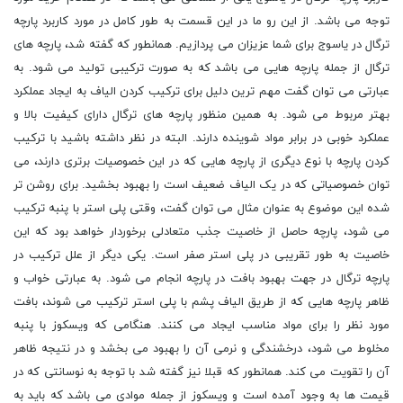
توجه می باشد. از این رو ما در این قسمت به طور کامل در مورد کاربرد پارچه
ترگال در یاسوج برای شما عزیزان می پردازیم. همانطور که گفته شد، پارچه های
ترگال از جمله پارچه هایی می باشد که به صورت ترکیبی تولید می شود. به
عبارتی می توان گفت مهم ترین دلیل برای ترکیب کردن الیاف به ایجاد عملکرد
بهتر مربوط می شود. به همین منظور پارچه های ترگال دارای کیفیت بالا و
عملکرد خوبی در برابر مواد شوینده دارند. البته در نظر داشته باشید با ترکیب
کردن پارچه با نوع دیگری از پارچه هایی که در این خصوصیات برتری دارند، می
توان خصوصیاتی که در یک الیاف ضعیف است را بهبود بخشید. برای روشن تر
شده این موضوع به عنوان مثال می توان گفت، وقتی پلی استر با پنبه ترکیب
می شود، پارچه حاصل از خاصیت جذب متعادلی برخوردار خواهد بود که این
خاصیت به طور تقریبی در پلی استر صفر است. یکی دیگر از علل ترکیب در
پارچه ترگال در جهت بهبود بافت در پارچه انجام می شود. به عبارتی خواب و
ظاهر پارچه هایی که از طریق الیاف پشم با پلی استر ترکیب می شوند، بافت
مورد نظر را برای مواد مناسب ایجاد می کنند. هنگامی که ویسکوز با پنبه
مخلوط می شود، درخشندگی و نرمی آن را بهبود می بخشد و در نتیجه ظاهر
آن را تقویت می کند. همانطور که قبلا نیز گفته شد با توجه به نوسانتی که در
قیمت ها به وجود آمده است و ویسکوز از جمله موادی می باشد که باید به