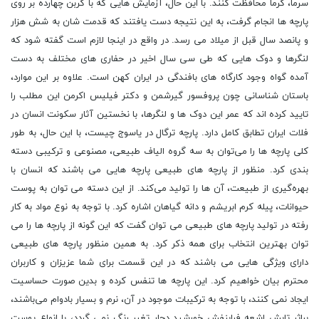
سرما، گرما محافظت کنند. با این حال، آزمایش هایی که با کربن چهارده بر روی
پارچه ها انجام گرفت، به این نتیجه دست یافتند که قدمت شان به شش هزار
و پانصد سال قبل از میلاد می رسد. در واقع در اینجا لازم است گفته شود که
لنگرها و دوک هایی که طی سی سال اخیر در حفاری های مختلف به دست
آمده گواه وجود کارگاه های بافندگی در ایران کهن است. علاوه بر این موارد،
باستان شناسانی چون پروفسور گیرشمن و دکتر فیلیس اکرمن این مطلب را
تایید کرده اند که عمر این دوک ها و لنگرها، با نخستین آثار سکونت انسان در
فلات ایران تطابق کامل دارد. پارچه ترگال در یاسوج چیست، با این حال، به طور
کلی پارچه ‌ها را می‌توان به سه گروه الیاف طبیعی، مصنوعی و ترکیبی دسته
‌بندی کرد. منظور از پارچه‌ های طبیعی پارچه ‌هایی می باشند که انسان با
بهره‌گیری از طبیعت، آن ها را تولید می‌کند. از این دسته می ‌توان به پوست
حیوانات، پیله کرم ابریشم و دانه‌ گیاهان اشاره کرد. با توجه به نوع مواد به کار
رفته در تولید پارچه های طبیعی می توان گفت که این ‌گونه از پارچه ‌ها را می
‌توان بهترین انتخاب برای همه ذکر کرد. به همین منظور پارچه های طبیعی
دارای ویژگی هایی می باشند که در این قسمت برای شما عزیزان و کاربران
محترم بیان خواهیم کرد. این پارچه ‌ها تنفس کرده و بدین صورت حساسیت
ایجاد نمی ‌کنند، با توجه به ترکیبات موجود در آن، نرم و بسیار بادوام می‌باشند،
براثر تابش اشعه فرابنفش خورشید دچار تغیر رنگ نمی گردد، با انواع پوست