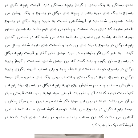
مانتو بستگی به رنگ بندی و گرماژ پارچه بستگی دارد. قیمت پارچه تگرال در
یاسوج با رنگ های تیره بالاتر از پارچه های ترگال در یاسوج با رنگ روشن می
باشد. همچنین شما باید از فروشگاهی نسبت به خرید پارچه ترگال در یاسوج
اقدام نمایید که دارای برند، ضمانت و پشتیانی های لازم باشد. به همین منظور
توجه داشته باشید این اطمینان به شما داده می شود که در نساجی آنلاین
پارچه ترگال در یاسوج با برند های روز دنیا و ضمانت های تایید شده ارسال می
گردد. . به طور کلی اگر بخواهیم در مورد عوامل تاثیر گذار بر قیمت پارچه ترگال
در یاسوج سخن بگوییم، باید گفت که این عوامل شامل، ضخامت و گرماژ پارچه
ترگال در یاسوج، درصد استفاده از الیاف پنبه و پلی استر، شیوه رنگرزی پارچه
ترگال در یاسوج، تنوع در رنگ بندی و انتخاب برخی رنگ های خاص، مراکز عرضه
و فروش مستقیم، حجم سفارش برای تهیه پارچه ترگال در یاسوج، برند پارچه و
کارخانجات تولید کننده آن و تغییرات قیمتی مواد اولیه و نوسانات قیمتی موثر
بر آن می باشد. البته در بین این موارد ذکر شده مهم ترین عامل مرکز پخش و
عرضه پارچه تگرال در یاسوج می باشد. توصیه کارشناسان ما به شما نساجی
آنلاین می باشد، که این مطلب را با جستجو در رضایت های ثبت شده در
فروشگاه درک خواهید کرد.