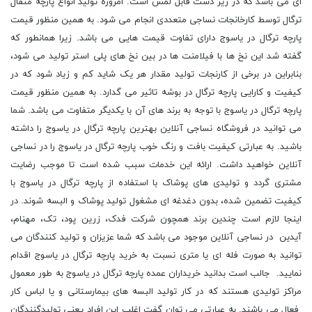
ای می باشد که در زیر دست قابل لمس است. امروزه تولید انواع پارچه متقال
ترگال توسط کارخانجات نساجی متعددی انجام می ‌شود. به همین منظور قیمت
پارچه ترگال در یاسوج دارای تفاوت قیمت هایی می باشد. زیرا همانطور که
گفته شد این نخ ها با فیلامنت ها در بین نخ های پلی استر تولید می شود،
بنابراین در برخی از کارنجات تولید مقدار هر یک شاید کم و زیاد شود که در
کیفیت و کارایی پارچه ترگال در بوشه تاثیر می گدارد. به همین منظور قیمت
پارچه ترگال در یاسوج با توجه به برند های آن با یکدیگر متفاوت می باشد. شما
می توانید در فروشگاه نساجی آنلاین بهترین پارچه ترگال در یاسوج را داشته
باشید. به عبارتی کیفیت بافت و رنگ خوب پارچه ترگال در یاسوج را در نساجی
آنلاین خواهید داشت. ارائه این خدمات سبب شده است تا موجب رضایت
مشتری گردد و تولیدی ‌های پوشاک با استفاده از پارچه‌ ترگال در یاسوج با
کیفیت تضمین شده، بدون دغدغه‌ ای مشغول تولید پوشاک و البسه شوند. در
اینجا لازم است چندین برند همچون شرکت فدک، زرین پود، تک، مهنام،
آیدین در نساجی آنلاین موجود می باشد که شما عزیزان و تولید کنندگان می
توانید به صورت فله ای یا متری نسبت به خرید پارچه ترگال در یاسوج اقدام
نمایید. جالب است بدانید خریداران عمده پارچه ترگال در یاسوج به طور معمول
مراکز تولیدی هستند که در کار تولید البسه های بیمارستانی و یا لباس کار
فعال می باشند. به عبارتی می توان گفت اغلب این افراد یعنی تولیدگنندگان