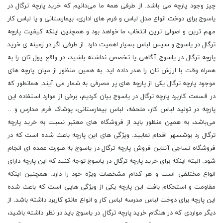
چیز وجود پارچه می باشد. از طرفی همه ما می‌دانیم که خرید پارچه ترگال در
یاسوج برای دوخت انواع مدل لباس و فرم های اداری، بیمارستانی و یا لباس کار
مهم ‌ترین و اصولی ‌ترین انتخاب ما خواهد بود و همچنین اینکه کیفیت پارچه
ترگال در یاسوج و سپس لباس بسیار اهمیت دارد. از طرفی اگر در زمینه ی خرید
پارچه ترگال در یاسوج آگاهی یا تخصص نداشته باشید، در واقع پول تان را به
همراه وقت با ارزش تان را هدر داده اید. به همین منظور از میان پارچه های
موجود پارچه ترگال یکی از پارچه های پر مصرفی به شمار می ‌آیند. همانطور که
در قسمت کاربرد پارچه ترگال در یاسوج بیان کردیم، برخی از موارد استفاده این
پارچه در تولید لباس کار، ملحفه، لباس بیمارستانی، پوشاک فرم مدارس و ..
می‌باشد، به همین منظور باید از فروشگاه های معتبر نسبت به خرید پارچه
ترگال رد بوشسهر اقدام نمایید. ویژگی‌ های این پارچه باعث شده است که در
فروشگاه نساجی آنلاین فروش پارچه ترگال در یاسوج به صورت عمده ای انجام
شود. البته اینکه برای خرید پارچه ترگال در یاسوج توجه کنید که این پارچه دارای
انواع مختلفی است و هر کدام مشخصات ویژه خود را دارد. همچنین اینکه
مقاومت و استحکام بافت این پارچه یکی از ویژگی ‌هایی است که باعث شده
این پارچه برای دوخت لباس مدرسه لباس کار و انواع مانتو کاربرد داشته باشد. از
دیگر مواردی که در هنگام خرید پارچه ترگال در یاسوج باید در نظر داشته باشید،