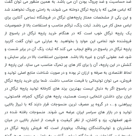
ضد حساسیت و ضد چروگ بودن آن می باشد. به همین منظور می توان گفت
که لباس ‌هایی که با پارچه ترگال دوخته می ‌شوند، به راحتی چروک نخواهند شد
و این یکی از مشخصات ممتاز پارچه‌های ترگال در فروشگاه نساجی آنلاین برای
لباس محل کار می ‌باشد. ثبات رنگ، تراکم مناسب و استقامت بالا از خصوصیات
یک پارچه ترگال خوب است که در هنگام خرید پارچه ترگال در یاسوج از
فروشنده خود تمامی این موارد را بخواهید. به عبارتی می توان گفت کاربرد
پارچه ترگال در یاسوج در واقع ایجاب می‌ کند که ثبات رنگ آن در برابر شست و
شو، ضد عفونی کردن و غیره بالا باشد. همچنین استقامت بالا در برابر سایش و
کشش در این پارچه، آن را برای کار های پر تحرک مناسب می ‌سازد. این پارچه از
لحاظ اقتصادی به صرفه و ارزان ‌تر بوده و در صورت شناخت منابع اصلی تولید و
فروش، می‌ توان تولیداتی با قیمت مناسب داشت. شما برای خرید پارچه ترگال
در یاسوج اگر به دنبال لیست بهترین برند های کارخانه تولید پارچه ترگال در
ایران برای داشتن انتخابی درست هستید، پارچه های ترگال، کجراه، فاستونی،
پیراهنی و...، در گروه پر مصرف ترین منسوجات قرار دارند که با تیراژ بالایی
تولید و در بازار های سراسر ایران عرضه می شوند. منسوجات بافته شده در
شهر اصفهان، یزد و کاشان، از نظر کیفیت و قیمت از اعتبار بالایی در میان
مشتریان و تولیدکنندگان پوشاک برخوردار است که فروش پارچه ترگال در