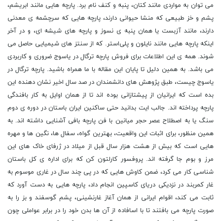
می توان به مواردی مانند کتان، پنبه و کنف نام برد. پارچه ‌هایی مانند ابریشم،
پشم و خز طبیعی که منشا حیوانی دارند، پارچه‌ هایی که سرچشمه ‌ی معدنی
دارند، مانند آزبست یا همان پنبه ‌ی نسوز و پارچه‌ های شیشه ‌ای، و در آخر
اینکه پارچه‌ هایی مانند نایلون و پلی‌استر. که از سنتز های شیمیایی حاصل می
شوند. همه ی این اطلاعات برای فروش پارچه ترگال در یاسوج ضروری و کاربردی
می باشد. به همین دلیل تا پایان این مقاله با ما همراه باشید. پارچه ترگال در
یاسوج چیست، طبق پژوهش های دانشمندان در صد سال اخیر نشان دهنده این
بده است که ایرانیان از پیشتازانی بوده اند تا از همان اوایل به کار بافندگی
پارچه پرداخته اند. جالب ایت بدانید حتی ساکنین ایران باستان در دوره ی دوم
سنگ یا به اصطلاح عصر حجر میانین با فن پارچه بافی آشنایی داشته اند. به
همین منظور، برای اثبات این واقعیت، بهترین گواه، سفال ها، نگین ها و مهره
هایی است که بیش از هشت هزار سال قبل از میلاد در ژرفای خاک های این
مرز و بوم جا گرفته اند. پروفسور کارلتون کن که برای اداره ی کل باستان
شناسی کار می کرد، ضمن کاوش هایی که در پی چند سال در غاری موسوم به
غار کمربند در نزدیکی دریای کاسپین انجام داد، پارچه هایی به دست آورد که
ثابت می کند، اقوام ایرانی از همان آغاز غارنشینی، پشم گوسفند و بز را به
صورت پارچه می بافتند تا با اسافاده از آن ها بدن خود را در برابر عواملی چون