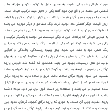
صورت وارداتی خردیداری شود، به همین دلیل با ترکیب کردن هزینه ها را
کاهش می دهند. در واقع این مورد گاها یکی از دلایل مهم ترکیب الیاف است.
قیمت یک پارچه بسیار گران قیمت را اغلب می توان با ترکیب کردن با الیاف
ارزان قیمت دیگر کاهش داد. تولید اثرات رنگ متقاطع از دیگر موارید می باشد
که شرکت های تولید کننده ترکیب پارچه ها به صورت ترکیبی انجام می دهند.
به عبارتی الیافی که برخلاف میل ما رنگی نیستند، می توانند با یکدیگر ترکیب و
رنگی می شوند، به گونه ای که یکی از الیاف، رنگ را جذب می کند و دیگری
رنگ اصلی خود را حفظ می نماید. برای بهبود ریسندگی، بافندگی و کارآیی
نهایی، به عنوان مثال، راندمان ریسندگی پلی استر با مخلوط کردن با پنبه برای
تولید نخ های ریسیده، بهبود می یابد. همانطور که گفته شد فروش پارچه
ترگال در یاسوج با توجه به بافت و گرماژ تولیدی به دو نوع کجراه و ساده
تقسیم می شود. پارچه ترگال ساده، بافت مربع و ساده دارد، اما پارچه ترگال
کجراه همانطور که از نامش پیداست، بافت کجراه دارد و بدین صورت از ترگال
ساده ضخیم ‌تر می باشد و اصطلاحا زیر دست قوی ‌تری نیز دارد. توجه داشته
باشید که این دو نوع پارچه تقریبا با هم یکسانند، اما مهم ترین تفاوت این دو
پارچه، تفاوت وزنی آن است، به طوری که پارچه ترگال کجراه، گرماژی حدودا بین
دویست و هشتاد تا دویست و نود گرم دارد، اما پارچه ترگال ساده، گرماژی در