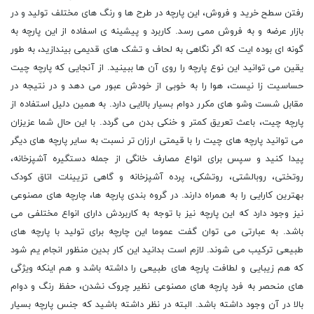
رفتن سطح خرید و فروش، این پارچه در طرح ‌ها و رنگ‌ های مختلف تولید و در
بازار عرضه و به فروش ممی رسد. کاربرد و پیشینه ی اسفاده از این پارچه به
گونه ای بوده ایت که اگر نگاهی به لحاف و تشک‌ های قدیمی بیندازید، به طور
یقین می ‌توانید این نوع پارچه را روی آن ‌ها ببینید. از آنجایی که پارچه چیت
حساسیت ‌زا نیست، هوا را به ‌خوبی از خودش عبور می ‌دهد و در نتیجه در
مقابل شست وشو های مکرر دوام بسیار بالایی دارد. به همین دلیل استفاده از
پارچه چیت، باعث تعریق کمتر و خنکی بدن می ‌گردد. با این حال شما عزیزان
می توانید پارچه های چیت را با قیمتی ارزان تر نسبت به سایر پارچه های دیگر
پیدا کنید و سپس برای انواع مصارف خانگی از جمله دستگیره آشپزخانه،
روتختی، روبالشتی، روتشکی، پرده آشپزخانه و گاهی تزیینات اتاق کودک
بهترین کارایی را به همراه دارند. در گروه بندی پارچه ها، چارچه های مصنوعی
نیز وجود دارد که این پارچه نیز با توجه به کاربردش دارای انواع مختلفی می
باشد. به عبارتی می توان گفت عموما این چارچه برای تولید با پارچه های
طبیعی ترکیب می شوند. لازم است بدانید این کار بدین منظور انجام یم شود
که هم زیبایی و لطافت پارچه های طبیعی را داشته باشد و هم اینکه ویژگی
های منحصر به فرد پارچه های مصنوعی نظیر چروک نشدن، حفظ رنگ و دوام
بالا در آن وجود داشته باشد. البته در نظر داشته باشید که جنس پارچه بسیار