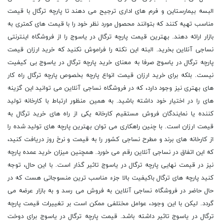
البسه بیمارستاین و فرم های اداری ترجیح می ‌دهند تا پارچه ترگال با قیمت
مناسب تهیه کنند که بتوانند محصول مورد نظر خود را با قیمت های کمتری به
بازار ارائه دهند. بهترین قیمت پارچه ترگال در یاسوج را از فروشگاه اینترنتی
نساجی آنلاین بخرید. البته این نکته را فراموش نکنید که خرید ارزان قیمت
پارچه ترگال در یاسوج صرفا به معنای خرید پارچه ترگال در یاسوج بی کیفیت
نیست. بلکه برای خرید ارزان قیمت انواع پارچه بخصوص پارچه ترگال راه کار
های بهتری نیز وجود دارد، که در فروشگاه نساجی آنلاین می توانید این گزینه
های را در اختیار خود داشته باشید. به همین منظور ارتباط با کارخانه تولید
کننده یا نمایندگان فروش مستقیم کارخانه یکی از راه‌ های خرید ترگال به
قیمت ارزان است. با چنین راهکاری می ‌توان بهترین پارچه‌ های تولید شده را
از کارخانه ‌های برند و مطرح نساجی کشور را به قیمت و نرخ روز دریافت کنید،
که این اتفاق در نساجی آنلاین رقم می خورد. همچنین میزان خرید عمده پارچه
نیز در قیمت نهایی پارچه ترگال در یاسوج تاثیر گذار است. با این حال، توجه
کنید پارچه های ترگال باکیفیت بالا جزء مناسب ترین منسوجاتی هست که در
حال حاضر در فروشگاه نساجی آنلاین به فروش می رسد و به بازار عرضه می
گردد. لیکن با این وجود، عوامل مختلفی ممکن است بر تغییرات قیمت پارچه
ترگال در یاسوج تاثیر داشته باشد. قیمت پارچه ترگال در یاسوج برای دوخت