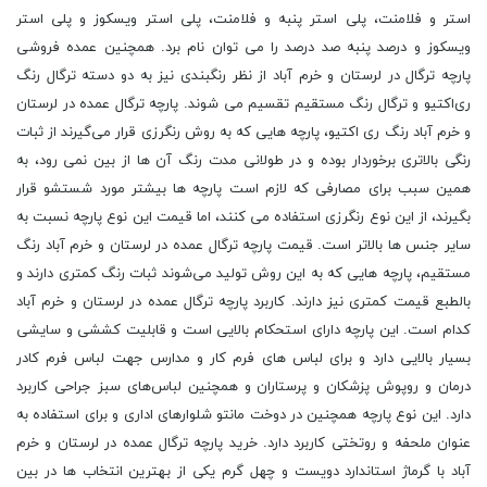
استر و فلامنت، پلی استر پنبه و فلامنت، پلی استر ویسکوز و پلی استر
ویسکوز و درصد پنبه صد درصد را می توان نام برد. همچنین عمده فروشی
پارچه ترگال در لرستان و خرم آباد از نظر رنگبندی نیز به دو دسته ترگال رنگ
ری‌اکتیو و ترگال رنگ مستقیم تقسیم می‌ شوند. پارچه ترگال عمده در لرستان
و خرم آباد رنگ ری اکتیو، پارچه هایی که به روش رنگرزی قرار می‌‌گیرند از ثبات
رنگی بالاتری برخوردار بوده و در طولانی مدت رنگ آن ها از بین نمی ‌رود، به
همین سبب برای مصارفی که لازم است پارچه ها بیشتر مورد شستشو قرار
بگیرند، از این نوع رنگرزی استفاده می کنند، اما قیمت این نوع پارچه نسبت به
سایر جنس ‌ها بالاتر است. قیمت پارچه ترگال عمده در لرستان و خرم آباد رنگ
مستقیم، پارچه هایی که به این روش تولید می‌شوند ثبات رنگ کمتری دارند و
بالطبع قیمت کمتری نیز دارند. کاربرد پارچه ترگال عمده در لرستان و خرم آباد
کدام است. این پارچه دارای استحکام بالایی است و قابلیت کششی و سایشی
بسیار بالایی دارد و برای لباس ‌های فرم کار و مدارس جهت لباس فرم کادر
درمان و روپوش پزشکان و پرستاران و همچنین لباس‌های سبز جراحی کاربرد
دارد. این نوع پارچه همچنین در دوخت مانتو شلوار‌های اداری و برای استفاده به
عنوان ملحفه و روتختی کاربرد دارد. خرید پارچه ترگال عمده در لرستان و خرم
آباد با گرماژ استاندارد دویست و چهل گرم یکی از بهترین انتخاب‌ ها در بین