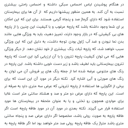
در هنگام پوشیدن لباس احساس سبکی داشته و احساس راحتی بیشتری
نسبت به آن کند. به همین منظور پیشنها داریم که از آن ها برای بیمارستان
استفاده شود که دارای گرماژ صد و پنجاه گرمی هستند. برای این که این امکان
بر ای شما وجود داشته باشد که پارچه مرغوب و با کیفیت این چنین را از پارچه
های بی کیفیتی که در بازار وجود دارند، تمییز دهید، باید به ویژگی هایی مانند
بدن نما نبودن و ضد آب ژاول بودن توجه داشت، به دلیل این که این ویژگی
سبب خواهد شد، که پارچه ثبات رنگ بیشتری از خود نشان دهد. از دیگر ویژگی
هایی که می توان کیفیت پارچه تترون را با آن ارزیابی کرد این است که پارچه
تترون بیمارستانی باید لطیف باشد و زیر دست خوبی داشته باشد. این پارچه در
رنگ های متنوعی عرضه شده اما از جمله رنگ های پر فروش آن می توان به
رنگ های صورتی و آبی اشاره کرد. نکته دیگر در مورد آن این است که برای
برخی از الگوزنی ها استفاده از پارچه تترونی که عرض سه متری دارد به صرفه تر
است. این پارچه که دارای عرض دو متر و صد و هشتاد سانتی متر است غالبا
برای مواردی همچون رو تختی و یا به عنوان ملحفه در بیمارستان ها مورد
استفاده قرار می گیرند. نکته بعدی در مورد آن در مورد طاقه پارچه است اگر
طاقه پارچه به صورت رولی باشد، مخصوصا اگر دارای عرض صد و پنجاه سانتی
متری باشد متراژ یک طاقه پارچه رولی صد متر خواهد بود اما اگر طاقه پارچه به