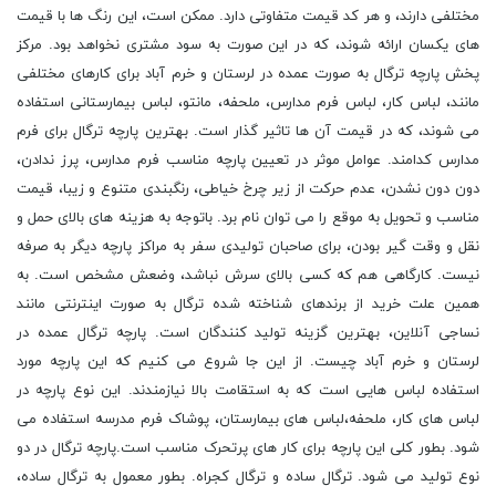
مختلفی دارند، و هر کد قیمت متفاوتی دارد. ممکن است، این رنگ ها با قیمت
های یکسان ارائه شوند، که در این صورت به سود مشتری نخواهد بود. مرکز
پخش پارچه ترگال به صورت عمده در لرستان و خرم آباد برای کارهای مختلفی
مانند، لباس کار، لباس فرم مدارس، ملحفه، مانتو، لباس بیمارستانی استفاده
می شوند، که در قیمت آن ها تاثیر گذار است. بهترین پارچه ترگال برای فرم
مدارس کدامند. عوامل موثر در تعیین پارچه مناسب فرم مدارس، پرز ندادن،
دون دون نشدن، عدم حرکت از زیر چرخ خیاطی، رنگبندی متنوع و زیبا، قیمت
مناسب و تحویل به موقع را می توان نام برد. باتوجه به هزینه های بالای حمل و
نقل و وقت گیر بودن، برای صاحبان تولیدی سفر به مراکز پارچه دیگر به صرفه
نیست. کارگاهی هم که کسی بالای سرش نباشد، وضعش مشخص است. به
همین علت خرید از برندهای شناخته شده ترگال به صورت اینترنتی مانند
نساجی آنلاین، بهترین گزینه تولید کنندگان است. پارچه ترگال عمده در
لرستان و خرم آباد چیست. از این جا شروع می کنیم که این پارچه مورد
استفاده لباس هایی است که به استقامت بالا نیازمندند. این نوع پارچه در
لباس های کار، ملحفه،لباس های بیمارستان، پوشاک فرم مدرسه استفاده می
شود. بطور کلی این پارچه برای کار های پرتحرک مناسب است.پارچه ترگال در دو
نوع تولید می شود. ترگال ساده و ترگال کجراه. بطور معمول به ترگال ساده،