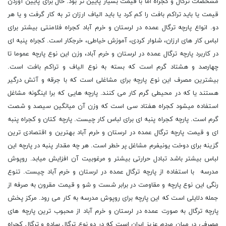
مشخصات ترگال و کجراه اما با قیمت بسیار پایین تر بود. حال برای پایین آوردن
قیمت یا باید تراکم بافت را کم کرد یا باید الیاف ارزان تر به کار گرفت و یا هر
دو. انواع پارچه ترگال عمده در لرستان و خرم آباد کجراه فلامنتی بیشتر برای
لباس کار های ارزان، شلوار کردی، آموزش خیاطی، خرجکار است. کجراه پنبه ای
در کاربرد پارچه ترگال عمده در لرستان و خرم آباد، وزن این نوع پارچه عموما تا
چهارصد و هشتاد گرم است که بسته به نوع الیاف و تراکم بافت است.
بیشترین مصرف این نوع پارچه برای مشاغلی است که با جرقه و آتش درگیر
هستند یا که در محیطی گرم کار می کنند. پارچه هایی که برا اینگونه مشاغل
استفاده میشود کجراه هفتاد سی است که وزن آن میانگین سیصد و شصت
گرم است. پارچه کجراه پنبه ای برای لباس کار چیست. پارچه کتان و کجراه پنبه
ای و قیمت پارچه ترگال عمده در لرستان و خرم آباد بهترین و اقتصادی ترین
گزینه برای دوخت یونیفرم مشاغل پر خطر است. هر چه مقدار پنبه در پارچه این
لباس بیشتر باشد تبادل حرارتی بیشتر و مرغوبیت آن افزایش میابد. روپوش
مدرسه با استفاده از پارچه ترگال عمده در لرستان و خرم آباد چیست. تنوع
رنگی این نوع پارچه و مقاومت در برابر شست و شو و قیمت مقرون به صرفه از
جمله دلایلی است که این پارچه برای روپوش مدرسه به کار می رود. مرکز پخش
پارچه ترگال به صورت عمده در لرستان و خرم آباد از محبوب ترین پارچه های
مصرفی در میان مردم عزیز ایران است که در دو نوع ترگال ساده و ترگال کجراه