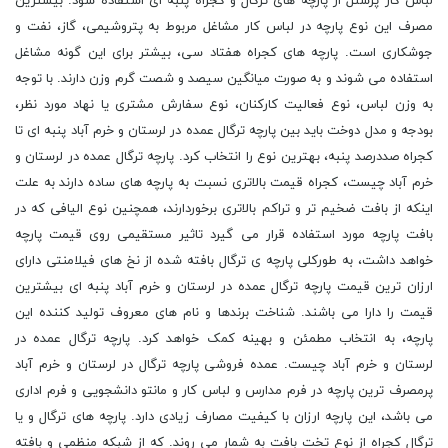
لباس کار پرسنل از پارچه های ترگال و کجراه پنبه ای استفاده شود. بیشترین
مصرف این نوع پارچه در لباس کار مشاغل مربوط به پتروشیمی، گاز، نفت و
جوشکاری است. پارچه های کجراه هفتاد سی، بیشتر برای این گونه مشاغل
استفاده می شوند و به صورت میانگین سیصد و شصت گرم وزن دارند. با توجه
به وزن لباس، نوع فعالیت کارکنان، نوع سفارش مشتری یا نهاد مورد نظر،
بودجه و مدل دوخت باید بین پارچه ترگال عمده در لرستان و خرم آباد پنبه ای تا
کجراه صددرصد پنبه، بهترین نوع را انتخاب کرد. پارچه ترگال عمده در لرستان و
خرم آباد چیست، کجراه قیمت بالاتری نسبت به پارچه های ساده دارند به علت
اینکه از بافت ضخیم تر و تراکم بالاتری برخوردارند، همچنین نوع الیافی که در
بافت پارچه مورد استفاده قرار می گیرد تاثیر مستقیمی روی قیمت پارچه
خواهد داشت، به طورکلی پارچه ی ترگال بافته شده از نخ های فیلامنتی دارای
ارزان ترین قیمت پارچه ترگال عمده در لرستان و خرم آباد پنبه ای بیشترین
قیمت را دارا می باشند. شناخت برندها و نام های معروف تولید کننده این
پارچه، به انتخاب مطمئن و بهینه کمک خواهد کرد. پارچه ترگال عمده در
لرستان و خرم آباد چیست. عمده فروشی پارچه ترگال در لرستان و خرم آباد
پرمصرف ترین پارچه در فرم مدارس و لباس کار و مانتو دانشجویی و فرم اداری
می باشد، این پارچه ارزان با کیفیت مصارف زیادی دارد. پارچه های ترگال و یا
ترگال کجراه از نوع تخت بافت به شمار می روند. که از شبکه منظمی و بافته