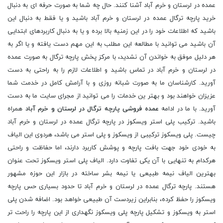
عمده در لرستان و خرم آباد آشنا کنند. حال چه شما به صورت حرفه ای به دنبال
خرید پارچه ترگال عمده در لرستان و خرم آباد باشید و یا فقط به دنبال این
باشید که اطلاعات خود را در این زمنیه بالا برده و یا به دنبال کاربردهای ابتدایی
آن باشید می توانید با مطالعه این مطلب به این مهم دست یافته و یا اگر به
هر دلیل موفق به خواندن آن نشدید، با مرکز پخش پارچه ترگال به صورت عمده
در لرستان و خرم آباد در تماس باشید و اطلاعات لازم را به راحتی به دست
آورید. کارشناسان ما به صورت شبانه روزی و با آرامش کامل در خدمت شما
عزیزان خواهند بود و بهتر ین خدمات را می توانید از مجرای سایت ما به دست
آورید. با ما در ادامه
عمده فروشی پارچه ترگال در لرستان و خرم آباد
همراه
باشید. ترکیب پلی استر ویسکوز در پارچه ترگال عمده در لرستان و خرم آباد
چیست. پلی ویسکوز ترکیبی از ویسکوز و پلی استر می باشد، هردوی این الیاف
به خودی خود جهت بافت پارچه و پوشش کاربرد دارند، اما حفاظت و راحتی
هرکدام به تنهایی با آن یکی تفاوت دارد. الیاف پلی استر ویسکوز تحت عنوان
بهترین الیاف نیمه طبیعی یا نیمه بشر ساخته در بازار این حوزه مشهور
هستند. پارچه ترگال عمده در لرستان و خرم آباد تا حدود بسیاری حس پارچه
ویسکوز را حفظ کرده، بنابراین زیردست آن طبیعی خواهد بود. اضافه شدن پلی
استر به ویسکوز و تشکیل پارچه پلی ویسکوز نگهداری از این پارچه را راحت تر