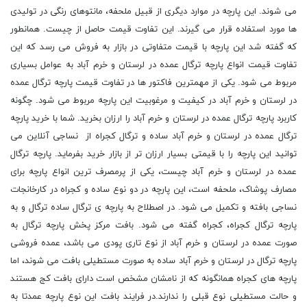
می شوند. این پارچه در موارد دیگری از قبیل ملحفه، مانتوهای رنگی در تولیدی
ها مورد استفاده قرار می گیرند. این تفاوت قیمت حاصل از چیست. همانطور
که گفته شد این پارچه با قیمت متفاوتی در بازار به فروش می رسد که این
تفاوت قیمت انواع پارچه ترگال عمده در لرستان و خرم آباد به عوامل بسیاری
مربوط می شود. یکی از مهمترین فاکتور ها در تفاوت قیمت پارچه ترگال عمده
در لرستان و خرم آباد در کیفیت و مرغوبیت این پارچه مربوط می شود. چگونه
کاربرد پارچه ترگال عمده در لرستان و خرم آباد را ارزان بخرید. شما با خرید پارچه
ترگال عمده در لرستان و خرم آباد ساده و ترگال کجراه از نساجی آنلاین می
توانید این پارچه را با قیمتی بسیار ارزان تر از بازار خرید بفرماید. پارچه ترگال
عمده در لرستان و خرم آباد چیست، یکی از پرمصرف ترین انواع پارچه برای
مصارف پوشاک، ملحفه است، این پارچه در دو نوع ساده و کجراه در کارخانجات
نساجی بافته و تکمیل می شود. در اصطلاح به پارچه ی ترگال ساده ترگال و به
پارچه ترگال کجراه، کجراه گفته می شود. بافت مرکز پخش پارچه ترگال به
صورت عمده در لرستان و خرم آباد از نوع تاری پودی می باشد، عمده فروشی
پارچه ترگال در لرستان و خرم آباد ساده به صورت مستطیلی بافت می شوند، اما
پارچه های کجراه همانگونه که از نامشان مشخص است دارای بافت کج هستند
و حالت مستطیلی نوع قبلی را ندارند.در فرایند بافت این نوع پارچه عمدتا به