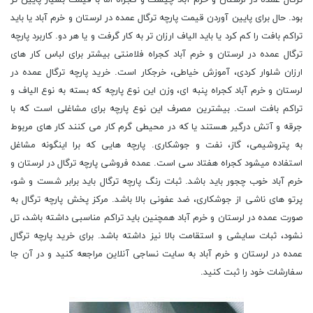
ترگال عمده در لرستان و خرم آباد چیست و کجراه اما با قیمت بسیار پایین تر
بود. حال برای پایین آوردن قیمت پارچه ترگال عمده در لرستان و خرم آباد یا باید
تراکم بافت را کم کرد یا باید الیاف ارزان تر به کار گرفت و یا هر دو. کاربرد پارچه
ترگال عمده در لرستان و خرم آباد کجراه فلامنتی بیشتر برای لباس کار های
ارزان شلوار کردی، آموزش خیاطی، خرجکار است. خرید پارچه ترگال عمده در
لرستان و خرم آباد کجراه پنبه ای، وزن این نوع پارچه که بسته به نوع الیاف و
تراکم بافت است. بیشترین مصرف این نوع پارچه برای مشاغلی است که با
جرقه و آتش درگیر هستند یا که در محیطی گرم کار می کنند کار های مربوط
به پتروشیمی، گاز، نفت و جوشکاری. پارچه هایی که برا اینگونه مشاغل
استفاده میشود کجراه هفتاد سی است. عمده فروشی پارچه ترگال در لرستان و
خرم آباد خوب چجور باید باشد. ثبات رنگ پارچه ترگال باید برابر شست و شو،
پرتو های ناشی از جوشکاری، ضد عفونی بالا باشد. مرکز پخش پارچه ترگال به
صورت عمده در لرستان و خرم آباد همچنین باید تراکم مناسبی داشته باشد، تل
نشود، ثبات سایشی و استقامت بالا نیز داشته باشد. برای خرید پارچه ترگال
عمده در لرستان و خرم آباد به سایت نساجی آنلاین مراجعه کنید و در آن جا
سفارشات خود را ثبت کنید.