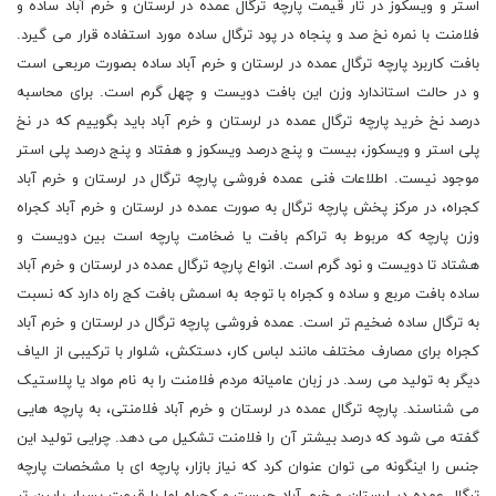
استر و ویسکوز در تار قیمت پارچه ترگال عمده در لرستان و خرم آباد ساده و
فلامنت با نمره نخ صد و پنجاه در پود ترگال ساده مورد استفاده قرار می گیرد.
بافت کاربرد پارچه ترگال عمده در لرستان و خرم آباد ساده بصورت مربعی است
و در حالت استاندارد وزن این بافت دویست و چهل گرم است. برای محاسبه
درصد نخ خرید پارچه ترگال عمده در لرستان و خرم آباد باید بگوییم که در نخ
پلی استر و ویسکوز، بیست و پنج درصد ویسکوز و هفتاد و پنج درصد پلی استر
موجود نیست. اطلاعات فنی عمده فروشی پارچه ترگال در لرستان و خرم آباد
کجراه، در مرکز پخش پارچه ترگال به صورت عمده در لرستان و خرم آباد کجراه
وزن پارچه که مربوط به تراکم بافت یا ضخامت پارچه است بین دویست و
هشتاد تا دویست و نود گرم است. انواع پارچه ترگال عمده در لرستان و خرم آباد
ساده بافت مربع و ساده و کجراه با توجه به اسمش بافت کج راه دارد که نسبت
به ترگال ساده ضخیم تر است. عمده فروشی پارچه ترگال در لرستان و خرم آباد
کجراه برای مصارف مختلف مانند لباس کار، دستکش، شلوار با ترکیبی از الیاف
دیگر به تولید می رسد. در زبان عامیانه مردم فلامنت را به نام مواد یا پلاستیک
می شناسند. پارچه ترگال عمده در لرستان و خرم آباد فلامنتی، به پارچه هایی
گفته می شود که درصد بیشتر آن را فلامنت تشکیل می دهد. چرایی تولید این
جنس را اینگونه می توان عنوان کرد که نیاز بازار، پارچه ای با مشخصات پارچه