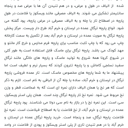
شده از الیاف در طول و عرض، و در هم تنیدن آن ها با عرض صد و پنجاه
سانتیمتر تشکیل می شوند. به الیاف مصرفی مانند ویسکوز یا فلامنت در طول
پارچه در اصطلاح تار یا چله و به الیاف مصرفی در عرض پارچه، پود گفته می
شود. انواع پارچه ترگال عمده در لرستان و خرم آباد طرح دار چیست. مرکز پخش
پارچه ترگال به صورت عمده در لرستان و خرم آباد بعد از تکمیل به سمت کارخانه
چاپ می رود که با چاپ ثابت مناسب برای پارچه فرم مدارس و خرج کار مانتو و
مهد کودک می باشد. پارچه ترگال برای ماسک قابل استفاده است.به طور کلی
در شیوع کرونا همه شروع به تولید ماسک و پارچه های خانگی مانند ترگال
سفید نسلجی کاماش و یا پارچه تترون کردند که بسیار نرم و لطیف است اما
پیشنهاد ما به شما پارچه های مخصوص ماسک است. تار عمده فروشی پارچه
ترگال در لرستان و خرم آباد، ساده یا چله آن از الیافی به نام است. لازم به ذکر
است که هر نخ یا همان الیاف دارای نمره ای است که به ضخامت، قطر و وزن
نخ مربوط می شود. نمره نخ تار پارچه ترگال چند است. همان پلی استر ویسکوز،
سی است. این نمره نخ را در بازار به نام سی دولا می شناسند. پود پارچه ترگال
عمده در لرستان و خرم آباد، از نخ فلامنت یا به اصطلاح فیلامنت است. نمره نخ
فلامنت پارچه ترگال، صد و پنجاه است. خرید پارچه ترگال عمده در لرستان و
خرم آباد با در هم تنیدن تاری از پلی استر ویسکوز و پودی از فلامنت در واحد