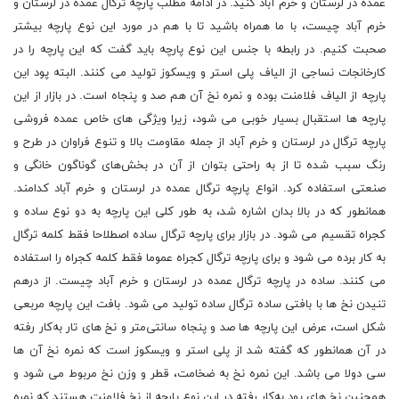
عمده در لرستان و خرم آباد کنید. در ادامه مطلب پارچه ترگال عمده در لرستان و
خرم آباد چیست، با ما همراه باشید تا با هم در مورد این نوع پارچه بیشتر
صحبت کنیم. در رابطه‌ با جنس این نوع پارچه باید گفت که این پارچه را در
کارخانجات نساجی از الیاف پلی استر و ویسکوز تولید می کنند. البته پود این
پارچه از الیاف فلامنت بوده و نمره نخ آن هم صد و پنجاه است. در بازار از این
پارچه ها استقبال بسیار خوبی می شود، زیرا ویژگی ‌های خاص عمده فروشی
پارچه ترگال در لرستان و خرم آباد از جمله مقاومت بالا‌‌‌‌‌‌‌ و تنوع فراوان در طرح و
رنگ سبب شده تا از به راحتی بتوان از آن در بخش‌های گوناگون خانگی و
صنعتی استفاده کرد. انواع پارچه ترگال عمده در لرستان و خرم آباد کدامند.
همانطور که در بالا بدان اشاره شد، به طور کلی این پارچه به دو نوع ساده و
کجراه تقسیم می شود. در بازار برای پارچه ترگال ساده اصطلاحا فقط کلمه ترگال
به کار برده می شود و برای پارچه ترگال کجراه عموما فقط کلمه کجراه را استفاده
می کنند. ساده در پارچه ترگال عمده در لرستان و خرم آباد چیست. از درهم
تنیدن نخ ها با بافتی ساده ترگال ساده تولید می شود. بافت این پارچه مربعی
شکل است، عرض این پارچه ها صد و پنجاه سانتی‌متر و نخ های تار به‌کار رفته
در آن همانطور که گفته شد از پلی استر و ویسکوز است که نمره نخ آن ها
سی دولا می باشد. این نمره نخ به ضخامت، قطر و وزن نخ مربوط می شود و
همچنین نخ های پود به‌کار رفته در این نوع پارچه از نخ فلامنت هستند که نمره