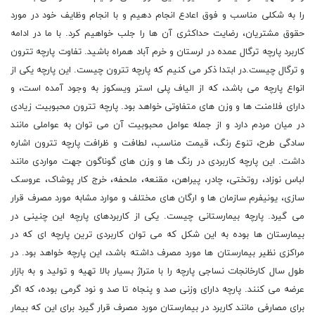
را به شکلی مناسب و فوق اعادع انجام دهیم و با انجام وظایف خود در مورد
حقوق مشتریان، رضایت حداکثری آن ها را جلب خواهیم کرد. با ما در ادامه
کاربرد پارچه ترگال عمده در لرستان و خرم آباد همراه باشید. تفاوت پارچه تترون
و ترگال چیست.در ابتدا ذکر می کنیم که پارچه تترون چیست. این پارچه یکی از
انواع پارچه می باشد، که از الیاف پلی استر ویسکوز به وجود آمده است، و
دارای فلامنت ها و وزن های متفاوتی خواهد بود. پارچه تترون محبوبیت زیادی
در میان مردم دارد و از جمله عوامل محبوبیت آن می توان به عواملی مانند
سادگی طرح، تنوع رنگ، قیمت مناسب، لطافت و ظرافت پارچه تترون اشاره
داشت. این پارچه کاربردی در رنگ ها و وزن های گوناگون جهت مواردی مانند
لباس نوزاد، روتختی، چادر، پیراهن، مقنعه، ملحفه، خرج کار پوشاک، عروسک
سازی، یونیفرم سازمان ها و ارگان های مختلف و موارد مشابه مورد مصرف قرار
می گیرد. پارچه بیمارستانی چیست. یکی از کاربردهای پارچه این چنینی در
بیمارستان ها بوده به این شکل که می توان کاربردی ترین پارچه ای که در
مراکزی نظیر بیمارستان ها مورد مصرف داشته باشد، این پارچه خواهد بود. در
طول سال کارخانجات نساجی پارچه را با متراژ بسیار بالا تهیه و تولید و به بازار
عرضه می کنند. پارچه دارای وزنی صد و پنجاه تا صد و نود گرمی بوده، که اگر
برای مصارفی مانند کاربرد در بیمارستان مورد مصرف قرار گیرد برای این که بیمار