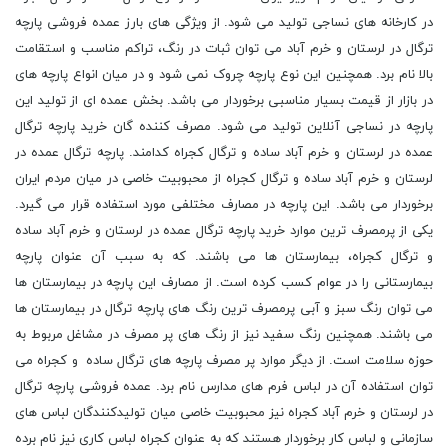
در کارخانه های نساجی تولید می شود. از ویژگی های بارز عمده فروشی پارچه
ترگال در لرستان و خرم آباد می توان ثبات در رنگ، تراکم مناسب و استقامت
بالا نام برد. همچنین این نوع پارچه چروک نمی شود و در میان انواع پارچه های
در بازار از قیمت بسیار مناسبی برخوردار می باشد. بخش عمده ای از تولید این
پارچه در نساجی آنلاین تولید می شود. مصرف کننده گان خرید پارچه ترگال
عمده در لرستان و خرم آباد ساده و ترگال کجراه کدامند. پارچه ترگال عمده در
لرستان و خرم آباد ساده و ترگال کجراه از محبوبیت خاصی در میان مردم ایران
برخوردار می باشد. این پارچه در مصارف مختلفی مورد استفاده قرار می گیرد.
یکی از پرمصرف ترین موارد خرید پارچه ترگال عمده در لرستان و خرم آباد ساده
و ترگال کجراه، بیمارستان ها می باشند. که به سبب آن عنوان پارچه
بیمارستانی را در عوام کسب کرده است. از مصارف این پارچه در بیمارستان ها
می توان رنگ سبز و آبی پرمصرف ترین رنگ های پارچه ترگال در بیمارستان ها
می باشند. همچنین رنگ سفید نیز از رنگ های پر مصرف در مشاغل مربوط به
حوزه سلامت است. از دیگر موارد پر مصرف پارچه های ترگال ساده و کجراه می
توان استفاده آن در لباس فرم های مدارس نام برد. عمده فروشی پارچه ترگال
در لرستان و خرم آباد کجراه نیز محبوبیت خاصی میان تولیدکنندگان لباس های
سازمانی و لباس کار برخوردار هستند که به عنوان کجراه لباس کاری نیز نام برده