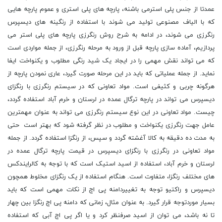
عمدتا از جنس پلی استرمی باشنه، پارچه های پلی استری و عموم پارچه هایی
که با الیاف مصنوعی تولید می شوند با استفاده از رنگینه های دیسپرس
رنگرزی می شوند، در ادامه به شرح روش رنگرزی پارچه های پلی استر می
پردازیم، آماده سازی پارچه قبل از ورود به مرحله رنگرزی، از جمله مواردی است
که می تواند نقش مهمی را در ایجاد یک شید رنگی مطلوب و یکنواخت ایفا
نماید. از جمله عملیاتی که باید در این مرحله صورت گیرد، عاری نمودن پارچه از
هرگونه چربی و کثیفی است. مواد تعاونی که در سیستم رنگرزی با رنگزای
دیسپرس می تواند در پارچه ترگال عمده در لرستان و خرم آباد استفاده گردد،
چیست. مواد تعاونی در این نوع سیستم رنگرزی می تواند به عنوان مهمترین
عامل جهت رنگرزی یکنواخت و مطلوب در نظر گرفته شود که بهتر است حتی
به مدت ده دقیقه به کالا آغشته گردد و سپس، از رنگزا استفاده گردد. از جمله
مواد تعاونی در رنگرزی با رنگزای دیسپرس در قیمت پارچه ترگال عمده در
لرستان و خرم آباد، استفاده از اسید استیک است که با توجه به کالرایندکس‌
های مختلف رنگزا، متفاوت است. هنگام استفاده از یک رنگزای مخلوط همچون
دیسپرس و راکتیو توجه به تغییردامنه پی اچ از نکات مهمی است که باید
بسیار موردتوجه قرار گیرد. به عنوان مثال، زمانی که دامنه پی اچ رنگزا بین چهار
تا نه باشد، می توان از اسید صرفنظر کرد و یا اگر پی اچ آبی که استفاده