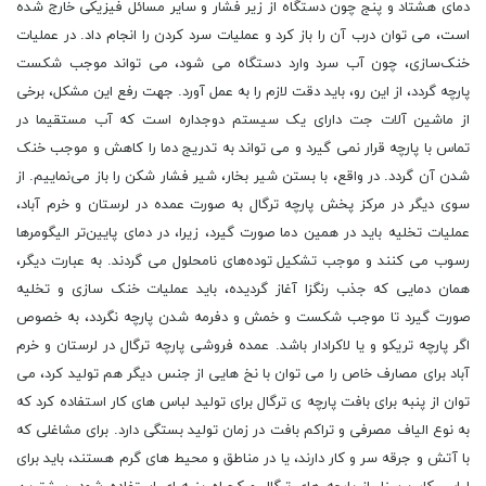
دمای هشتاد و پنج چون دستگاه از زیر فشار و سایر مسائل فیزیکی خارج شده
است، می توان درب آن را باز کرد و عملیات سرد کردن را انجام داد. در عملیات
خنک‌سازی، چون آب سرد وارد دستگاه می شود، می تواند موجب شکست
پارچه گردد، از این رو، باید دقت لازم را به عمل آورد. جهت رفع این مشکل، برخی
از ماشین آلات جت دارای یک سیستم دوجداره است که آب مستقیما در
تماس با پارچه قرار نمی ‌گیرد و می تواند به تدریج دما را کاهش و موجب خنک
شدن آن گردد. در واقع، با بستن شیر بخار، شیر فشار شکن را باز می‌نماییم. از
سوی دیگر در مرکز پخش پارچه ترگال به صورت عمده در لرستان و خرم آباد،
عملیات تخلیه باید در همین دما صورت گیرد، زیرا، در دمای پایین‌تر الیگومرها
رسوب می کنند و موجب تشکیل توده‌های نامحلول می‌ گردند. به عبارت دیگر،
همان دمایی که جذب رنگزا آغاز گردیده، باید عملیات خنک سازی و تخلیه
صورت گیرد تا موجب شکست و خمش و دفرمه شدن پارچه نگردد، به خصوص
اگر پارچه تریکو و یا لاکرادار باشد. عمده فروشی پارچه ترگال در لرستان و خرم
آباد برای مصارف خاص را می توان با نخ هایی از جنس دیگر هم تولید کرد، می
توان از پنبه برای بافت پارچه ی ترگال برای تولید لباس های کار استفاده کرد که
به نوع الیاف مصرفی و تراکم بافت در زمان تولید بستگی دارد. برای مشاغلی که
با آتش و جرقه سر و کار دارند، یا در مناطق و محیط های گرم هستند، باید برای