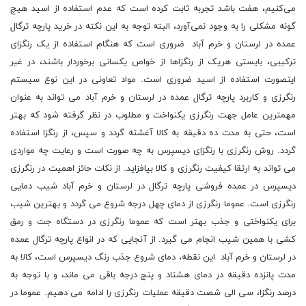
می‌کنیم، هفت باشد تجربه ثابت کرده است که عدم استفاده از اسید هیچ
گونه مشکلی را به وجود نمی‌آورد، البته توجه به این نکته در خرید پارچه ترگال
عمده در لرستان و خرم آباد ضروری است که هنگام استفاده از یک رنگزای
ترکیبی، بایستی هریک از رنگزاها از خواص یکسانی برخوردار باشند، در غیر
اینصورت استفاده از اسید ضروری است. مواد تعاونی در این نوع سیستم
رنگرزی و کاربرد پارچه ترگال عمده در لرستان و خرم آباد می تواند به عنوان
مهمترین عامل جهت رنگرزی یکنواخت و مطلوب در نظر گرفته شود که بهتر
است، حتی به مدت ده دقیقه به کالا آغشته گردد و سپس، از رنگزا استفاده
گردد. روش رنگرزی با رنگزای دیسپرس به چه صورت است و رعایت چه مواردی
می تواند به ارتقا کیفیت رنگرزی و کالا بیافزاید. از نکات حائز اهمیت در رنگرزی
دیسپرس در عمده فروشی پارچه ترگال در لرستان و خرم آباد شیب دمایی
رنگرزی است. عموما رنگرزی از دمای چهل درجه شروع می ‌گردد و بهترین شیب
برای یکنواختی و جذب بهتر است که عموما رنگرزی در دستگاه جت و رمق
کشی با همین شیب انجام می‌ گیرد. از آنجایی که در انواع پارچه ترگال عمده
در لرستان و خرم آباد این نقطه، دمای شروع جذب رنگ دیسپرس است، کالا به
مدت پانزده دقیقه در دمای هشتاد و پنج درجه باقی می ‌ماند، و با توجه به
درصد رنگزا، سی الی شصت دقیقه عملیات رنگرزی را ادامه می ‌دهیم. عموما در