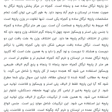
نخ پارچه ترگال ساده صد و پنجاه است. کجراه در مرکز پخش پارچه ترگال به
صورت عمده در لرستان و خرم آباد وجود دارد. به طور کلی می توان گفت تمام
مشخصات پارچه ترگال ساده و کجراه یکی است. تنها تفاوت در وزن پارچه است
که مربوط به تراکم پارچه و ضخامت آن است. بین هر متر ترگال ساده و کجراه
با جنس پلی استر و ویسکوز حدود چهل تا پنجاه گرم اختلاف وزن وجود دارد که
نشان از اختلاف تراکم پارچه ها دارد. این اختلاف وزن به علت بافت این دو
پارچه است. ترگال ساده بافت مربعی شکل دارد ولی کجراه بافتی با تراکم
دویست و هشتاد تا دویست و نود گرم را دارد و به همین علت است که کاربرد
پارچه ترگال عمده در لرستان و خرم آباد کجراه ضخیم ‌تر و مقاوم‌ تر است. در
هر متر از پارچه ترگال کجراه حدود پنجاه تا پنجاه و پنج گرم الیاف طبیعی
ویسکوز استفاده می شود که هجده درصد از کل پارچه را شامل می‌ گردد. با
توجه به مطالب گفته شده تا اینجای مقاله، شاید این سوال برای شما مطرح
شود که آیا این پارچه فقط از الیاف پلی ‌استر و ویسکوز و فلامنت تولید می
شود. از این پارچه به‌غیر از لباس کار برای تهیه ملحفه، دستکش، شلوار نیز
استفاده می شود. به همین علت از ترکیبات دیگری از الیاف برای تولید این
پارچه نیز استفاده می شود. این ترکیبات شامل موارد زیر است. جنس انواع
پارچه ترگال عمده در لرستان و خرم آباد چگونه است. فلامنت و فلامنت، پلی