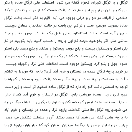
ترگال و به ترگال کجراه، کجراه گفته می شود. اطلاعات فنی ترگال ساده را ذکر
می کنیم. این نوع پارچه از نوع تخت بافت هست که از در هم تنیدن شبکه
منظمی از الیاف در طول و عرض بوجود می آید. لازم به ذکر است بافت ترگال
ساده بصورت مربعی است و تراکم این بافت در حالت استاندارد معادل دویست
و چهل گرم است. حالت استاندارد یعنی طول یک متر در عرض صد و پنجاه
سانتی متر. اگر بخواهیم درصد نخ این پارچه را حساب کنیم باید بگوییم در نخ
پلی استر و ویسکوز، بیست و پنج درصد ویسکوز و هغتاد و پنج درصد پلی استر
موجود نیست. این بدین معناست که در یک متر ترگال با عرض یک و نیم متر
حدودا چهل و پنج گرم ویسکوز موجود است. اطلاعات فنی ترگال کجراه چیست.
در خرید پارچه ترگال عمده در لرستان و خرم آباد گرماژ پارچه که مربوط به تراکم
بافت یا ضخامت پارچه است. پارچه ترگال ساده بافت مربع و ساده و کجراه با
توجه به اسمش بافت کج راه دارد که از ترگال ساده ضخیم تر است و زیر دست
قوی تری دارد. عمده فروشی پارچه ترگال در لرستان و خرم آباد کجراه برای
مصارف مختلف مانند لباس کار، دستکش، شلوار با ترکیبی از الیاف دیگر تولید
می شود.پارچه ترگال فلامنتی کدامند. پارچه ترگال عمده در لرستان و خرم آباد
به پارچه هایی گفته می شود که درصد بیشتر آن را فلامنت تشکیل می دهد.
چرایی تولید این جنس را اینگونه میتوان عنوان کرد که نیاز بازار، پارچه ای با