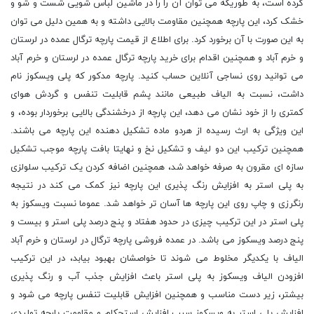
کرده است، به طوریکه می توان آن را را در ماشین لباس شویی شست و شو و
خشک کرد، این پارچه همچنین مقاومت بالایی داشته و به همین دلیل می توان
به این صورت با آن برخورد کرد. برای اطلاع از قیمت پارچه ترگال عمده در لرستان
و خرم آباد و همچنین اقدام برای خرید پارچه ترگال عمده در لرستان و خرم آباد
می توانید روی نساجی آنلاین حساب کنید. پارچه مدکور که پلی ویسکوز نام
داشت، نسبت به الیاف طبیعی مانند پشم قابلیت تنفس و گردش هوای
کمتری را از خود نشان می دهد، این پارچه از درخشندگی بالایی برخوردار بوده، و
این ویژگی به ارث رسیده از هردو ماده تشکیل دهنده این پارچه می باشند.
همچنین ترکیب این دو لیف و تشکیل نخ و نهایتا بافت پارچه موجب تشکیل
سازه ای مقرون به صرفه خواهد شد، همچنین اضافه کردن یک ترکیب سلولزی
به پلی استر به افزایش رنگ پذیری این پارچه نیز کمک می کند در نتیجه
رنگرزی و چاپ روی این پارچه ها آسان تر خواهد شد. عموما نسبت ویسکوز به
پلی استر در این ترکیب چیزی در حدود هفتاد و پنج درصد پلی استر و بیست و
پنج درصد ویسکوز می باشد. در عمده فروشی پارچه ترگال در لرستان و خرم آباد
الیاف با یکدیگر مخلوط می شوند تا خواصشان بهبود بیابد، در این ترکیب
افزودن الیاف ویسکوز به پلی استر باعث افزایش جذب آب و رنگ پذیری
بیشتر، زیر دست مناسب و همچنین افزایش قابلیت تنفس پارچه می شود و
افزایش پلی استر به ویسکوز سبب افزایش استحکام و مقاومت پارچه تولیدی