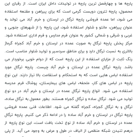
پارچه ها و چهارفصل ‌ترین پارچه در تولیدات داخل ایران است. از رقبا‌ی این
محصول، پارچه تترون دویست گرمی است که برای پیراهن و مقنعه استفاده
می شود، اما عمده فروشی پارچه ترگال در لرستان و خرم آباد می تواند به
عنوان پیراهن، مانتو و شلوار استفاده شود، این پارچه را از شهرهای جنوبی و
غربی و شرقی و شمالی کشور به عنوان فرم مدارس و فرم اداری استفاده شود.
مرکز پخش پارچه ترگال به صورت عمده در لرستان و خرم آباد کجراه گرماژ
بالاتری به نسبت ترگال دارد و برای مناطق سردسیر و تولید شلوار مناسب است.
رنگ ثابت از مزایای استفاده از این پارچه است که از دوام خوبی برخوردار می
باشد. پارچه ترگال عمده در لرستان و خرم آباد چیست. پارچه ترگال مورد
استفاده لباس هایی است که به استحکام و استقامت بالا نیاز دارند. این نوع
پارچه در لباس های کار، ملحفه، لباس های بیمارستان، پوشاک فرم مدرسه
استفاده می شود. انواع پارچه ترگال عمده در لرستان و خرم آباد در دو نوع
تولید می شود. ترگال ساده و ترگال کجراه هستند. بطور معمول به ترگال ساده،
ترگال و به ترگال کجراه، کجراه گفته می شود. اطلاعات فنی عمده فروشی
پارچه ترگال در لرستان و خرم آباد ساده را در ادامه ذکر می کنیم. پارچه ترگال
عمده در لرستان و خرم آباد ساده از نوع تخت بافت است، این نوع پارچه از
درهم تنیدن شبکه منظمی از الیاف در طول و عرض به وجود می آید. از پلی