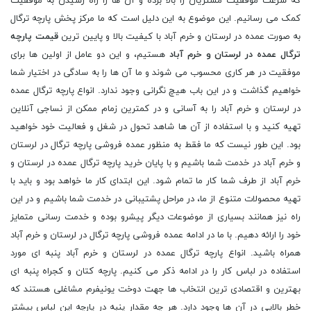
که سرعت موفقیت مشتریان را بالا برده و آن ها را راه رسیدن به موفقیت
کمک می رسانیم. این موضوع به این دلیل است که ما مرکز پخش پارچه ترگال
به صورت عمده در لرستان و خرم آباد با کیفیت بالا و پایین ترین
قیمت پارچه
ترگال عمده در لرستان و خرم آباد
هستیم، و این دو عامل از اولین ها برای
موفقیت در هر کاری محسوب می شوند و ما آن ها را به سادگی در اختیار شما
خواهیم گذاشت و در این باب هیچ نگرانی وجود ندارد. انواع پارچه ترگال عمده
در لرستان و خرم آباد را به آسانی و در کمترین زمام ممکن از نساجی آنلاین
تهیه کنید و با استفاده از آن ها شاهد تحول در شغل و فعالیت خود خواهید
بود. این طور نیست که ما فقط به منظور عمده فروشی پارچه ترگال در لرستان
و خرم آباد در خدمت شما باشیم و با پایان خرید پارچه ترگال عمده در لرستان و
خرم آباد از طرف شما کار ما تمام شود. این ابتدای کار ما خواهد بود و باید با
تهیه محصولات متنوع از ما، در مراحل پشتیبانی در خدمت شما باشیم و در این
راه نیز همانند بسیاری از موضوعات دیگر پیشرو بوده و خدمت رسانی متمایز
خود را ارائه دهیم. با ما در ادامه عمده فروشی پارچه ترگال در لرستان و خرم آباد
همراه باشید. انواع پارچه ترگال عمده در لرستان و خرم آباد پنبه ای مورد
استفاده در لباس کار را در ادامه ذکر می کنیم. پارچه کتان و کجراه پنبه ای
بهترین و اقتصادی ترین انتخاب ها جهت دوخت یونیفرم مشاغلی هستند که
خطر بالایی در آن ها وجود دارد. هر چه مقدار پنبه در پارچه این لباس بیشتر