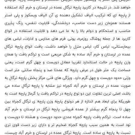
خواهد شد. در نتیجه در کاربرد پارچه ترگال عمده در لرستان و خرم آباد استفاده
از پارچه ای که ترکیب الیاف تشکیل دهنده ی آن الیاف ویسکوز و پلی استر
هستند همزمان زیر دست مناسب، درخشندگی، قابلیت تنفس، رنگ پذیری
مناسب و استحکام و دوام بالا را به ما می دهد و قابلیت استفاده در انواع
کاربرد ها از جمله پوشاک روزمره، یونی فرم های مدارس و ادارات، لباس های
بیمارستانی، لباس کار، لباس منزل را خواهد داشت. بافت انواع پارچه ترگال
عمده در لرستان و خرم آباد ساده به شکل مربعی است و تراکم بافت یا همان
وزن پارچه در حالت استاندارد تقریبا معادل دویست و چهل گرم است، یعنی
مساحت یک متر طول در عرض پارچه که عمدتا صد و پنجاه سانتی متر است
وزنی حدود دویست و چهل گرم دارد. ویژگی های فنی مرکز پخش پارچه ترگال به
صورت عمده در لرستان و خرم آباد کجراه نیز مشابه با پارچه ترگال ساده می
باشد، اصلی ترین تفاوت این دو نوع پارچه در تراکم بافت یا گرماژ پارچه است به
طوریکه برای ابعاد هم اندازه از هر دونوع پارچه وزن پارچه ی ترگال کجراه بین
چهل تا پنجاه گرم بیشتر از عمده فروشی پارچه ترگال در لرستان و خرم آباد
ساده است. تراکم بافت پارچه کجراه عددی حدود دویست و هشتاد تا دویست و
نود است به همین سبب پارچه کجراه ضخیم تر و دارای زیر دست قوی تری
نسبت به پارچه ی ساده است. پارچه ترگال عمده در لرستان و خرم آباد چیست،