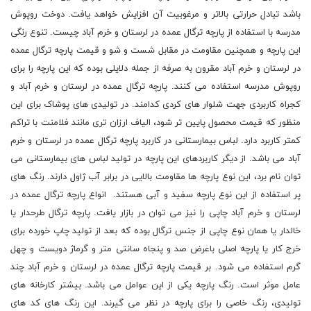
باشد تبادل حرارتی بالاتر و مرغوبیت آن افزایش خواهد یافت. دوخت روپوش
مدرسه با استفاده از پارچه ترگال عمده در لرستان و خرم آباد چیست. تنوع رنگی
این پارچه و همچنین مقاومت در مقابل شست و شو و قیمت پارچه ترگال عمده
در لرستان و خرم آباد مقرون به صرفه از جمله دلایلی بوده که این پارچه را برای
روپوش مدرسه استفاده می کنند. پارچه ترگال عمده در لرستان و خرم آباد و
کجراه کاربردی جهت شلوار های کردی کدامند. در تولیدی های پوشاک برای این
منظور که قیمت محصول پایین تر شود، الیاف ارزان تری مانند فلامنت با تراکم
کمتر کاربرد دارد. لباس بیمارستانی در کاربرد پارچه ترگال عمده در لرستان و خرم
آباد می باشد. از دیگر کاربردهای این پارچه در تولید لباس های بیمارستانی می
توان نام برد، این نوع پارچه ها مقاومت بالایی در برابر آب ژاول دارند. رنگ های
پر استفاده از این نوع پارچه سفید و آبی هستند. انواع پارچه ترگال عمده در
لرستان و خرم آباد چاپی را نیز می توان در بازار یافت. پارچه ترگال طرحدار یا
خالدار یا همان نوع چاپی از جنس ترگال بوده که بعد از تولید چاپ خورده برای
خرج کار یا پارچه اصلی باعرض صد و پنجاه سانتی متر و گرماژ دویست و چهل
گرم استفاده می شود. بر قیمت پارچه ترگال عمده در لرستان و خرم آباد چند
عامل موثر است. رنگ پارچه یکی از این عوامل می باشد. بیشتر کارخانه های
تولیدی، رنگ خاصی را برای پارچه در نظر می گیرند. این رنگ های کد های