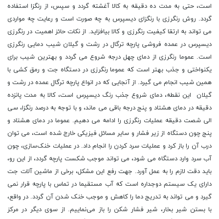
است، حتی به مدت ده دقیقه به کالا آغشته گردد و سپس، از رنگزا استفاده
گردد. روش رنگرزی با رنگزای دیسپرس به چه صورت است و رعایت چه مواردی
می تواند به ارتقا کیفیت رنگرزی و کالا بیافزاید. از نکات حائز اهمیت در رنگرزی
دیسپرس در عمده فروشی پارچه ترگال در رشت و گیلان شیب دمایی رنگرزی
است. عموما رنگرزی از دمای چهل درجه شروع می ‌گردد و بهترین شیب برای
یکنواختی و جذب بهتر است که عموما رنگرزی در دستگاه جت و رمق کشی با
همین شیب انجام می‌ گیرد. از آنجایی که در انواع پارچه ترگال عمده در رشت و
گیلان این نقطه، دمای شروع جذب رنگ دیسپرس است، کالا به مدت پانزده
دقیقه در دمای هشتاد و پنج درجه باقی می ‌ماند، و با توجه به درصد رنگزا، سی
الی شصت دقیقه عملیات رنگرزی را ادامه می ‌دهیم. عموما در دمای هشتاد و
پنج چون دستگاه از زیر فشار و سایر مسائل فیزیکی خارج شده است، می توان
درب آن را باز کرد و عملیات سرد کردن را انجام داد. در عملیات خنک‌سازی، چون
آب سرد وارد دستگاه می شود، می تواند موجب شکست پارچه گردد، از این رو،
باید دقت لازم را به عمل آورد. جهت رفع این مشکل، برخی از ماشین آلات جت
دارای یک سیستم دوجداره است که آب مستقیما در تماس با پارچه قرار نمی
‌گیرد و می تواند به تدریج دما را کاهش و موجب خنک شدن آن گردد. در واقع،
با بستن شیر بخار، شیر فشار شکن را باز می‌نماییم. از سوی دیگر در مرکز