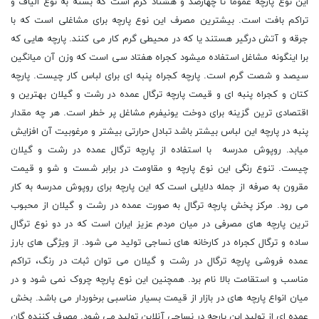
این نوع پارچه عموما تا چهارصد و هشتاد گرم است که بسته به نوع الیاف و
تراکم بافت است. بیشترین مصرف این نوع پارچه برای مشاغلی است که با
جرقه و آتش درگیر هستند یا که در محیطی گرم کار می کنند. پارچه هایی که
برا اینگونه مشاغل استفاده میشود کجراه هفتاد سی است که وزن آن میانگین
سیصد و شصت گرم است. پارچه کجراه پنبه ای برای لباس کار چیست. پارچه
کتان و کجراه پنبه ای و قیمت پارچه ترگال عمده در رشت و گیلان بهترین و
اقتصادی ترین گزینه برای دوخت یونیفرم مشاغل پر خطر است. هر چه مقدار
پنبه در پارچه این لباس بیشتر باشد تبادل حرارتی بیشتر و مرغوبیت آن افزایش
میابد. روپوش مدرسه با استفاده از پارچه ترگال عمده در رشت و گیلان
چیست. تنوع رنگی این نوع پارچه و مقاومت در برابر شست و شو و قیمت
مقرون به صرفه از جمله دلایلی است که این پارچه برای روپوش مدرسه به کار
می رود. مرکز پخش پارچه ترگال به صورت عمده در رشت و گیلان از محبوب
ترین پارچه های مصرفی در میان مردم عزیز ایران است که در دو نوع ترگال
ساده و ترگال کجراه در کارخانه های نساجی تولید می شود. از ویژگی های بارز
عمده فروشی پارچه ترگال در رشت و گیلان می توان ثبات در رنگ، تراکم
مناسب و استقامت بالا نام برد. همچنین این نوع پارچه چروک نمی شود و در
میان انواع پارچه های در بازار از قیمت بسیار مناسبی برخوردار می باشد. بخش
عمده ای از تولید این پارچه در نساجی آنلاین تولید می شود. مصرف کننده گان