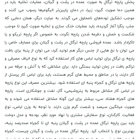
پخش پارچه ترگال به صورت عمده در رشت و گیلان، عملیات تخلیه باید در
همین دما صورت گیرد، زیرا، در دمای پایین‌تر الیگومرها رسوب می کنند و
موجب تشکیل توده‌های نامحلول می‌ گردند. به عبارت دیگر، همان دمایی که
جذب رنگزا آغاز گردیده، باید عملیات خنک سازی و تخلیه صورت گیرد تا موجب
شکست و خمش و دفرمه شدن پارچه نگردد، به خصوص اگر پارچه تریکو و یا
لاکرادار باشد. عمده فروشی پارچه ترگال در رشت و گیلان برای مصارف خاص را
می توان با نخ هایی از جنس دیگر هم تولید کرد، می توان از پنبه برای بافت
پارچه ی ترگال برای تولید لباس های کار استفاده کرد که به نوع الیاف مصرفی و
تراکم بافت در زمان تولید بستگی دارد. برای مشاغلی که با آتش و جرقه سر و
کار دارند، یا در مناطق و محیط های گرم هستند، باید برای لباس کار پرسنل از
پارچه های ترگال و کجراه پنبه ای استفاده شود. بیشترین مصرف این نوع پارچه
در لباس کار مشاغل مربوط به پتروشیمی، گاز، نفت و جوشکاری است. پارچه
های کجراه هفتاد سی، بیشتر برای این گونه مشاغل استفاده می شوند و به
صورت میانگین سیصد و شصت گرم وزن دارند. با توجه به وزن لباس، نوع
فعالیت کارکنان، نوع سفارش مشتری یا نهاد مورد نظر، بودجه و مدل دوخت
باید بین پارچه ترگال عمده در رشت و گیلان پنبه ای تا کجراه صددرصد پنبه،
بهترین نوع را انتخاب کرد. پارچه ترگال عمده در رشت و گیلان چیست، کجراه