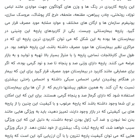
این پارچه کاربردی در رنگ ها و وزن های گوناگون جهت مواردی مانند لباس
نوزاد، روتختی، چادر، پیراهن، مقنعه، ملحفه، خرج کار پوشاک، عروسک سازی،
یونیفرم سازمان ها و ارگان های مختلف و موارد مشابه مورد مصرف قرار می
گیرد. پارچه بیمارستانی چیست. یکی از کاربردهای پارچه این چنینی در
بیمارستان ها بوده به این شکل که می توان کاربردی ترین پارچه ای که در
مراکزی نظیر بیمارستان ها مورد مصرف داشته باشد، این پارچه خواهد بود. در
طول سال کارخانجات نساجی پارچه را با متراژ بسیار بالا تهیه و تولید و به بازار
عرضه می کنند. پارچه دارای وزنی صد و پنجاه تا صد و نود گرمی بوده، که اگر
برای مصارفی مانند کاربرد در بیمارستان مورد مصرف قرار گیرد برای این که بیمار
در هنگام پوشیدن لباس احساس سبکی داشته و احساس راحتی بیشتری
نسبت به آن کند. به همین منظور پیشنها داریم که از آن ها برای بیمارستان
استفاده شود که دارای گرماژ صد و پنجاه گرمی هستند. برای این که این امکان
بر ای شما وجود داشته باشد که پارچه مرغوب و با کیفیت این چنین را از پارچه
های بی کیفیتی که در بازار وجود دارند، تمییز دهید، باید به ویژگی هایی مانند
بدن نما نبودن و ضد آب ژاول بودن توجه داشت، به دلیل این که این ویژگی
سبب خواهد شد، که پارچه ثبات رنگ بیشتری از خود نشان دهد. از دیگر ویژگی
هایی که می توان کیفیت پارچه تترون را با آن ارزیابی کرد این است که پارچه