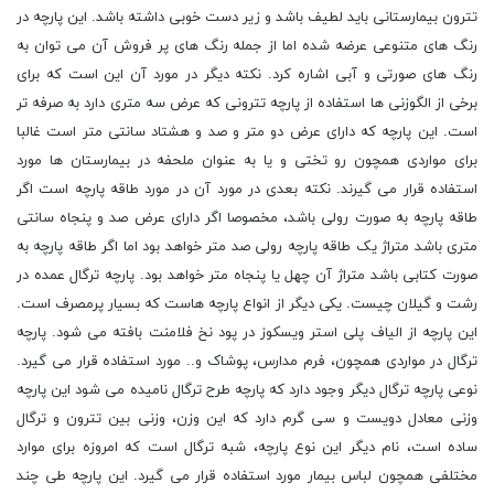
تترون بیمارستانی باید لطیف باشد و زیر دست خوبی داشته باشد. این پارچه در
رنگ های متنوعی عرضه شده اما از جمله رنگ های پر فروش آن می توان به
رنگ های صورتی و آبی اشاره کرد. نکته دیگر در مورد آن این است که برای
برخی از الگوزنی ها استفاده از پارچه تترونی که عرض سه متری دارد به صرفه تر
است. این پارچه که دارای عرض دو متر و صد و هشتاد سانتی متر است غالبا
برای مواردی همچون رو تختی و یا به عنوان ملحفه در بیمارستان ها مورد
استفاده قرار می گیرند. نکته بعدی در مورد آن در مورد طاقه پارچه است اگر
طاقه پارچه به صورت رولی باشد، مخصوصا اگر دارای عرض صد و پنجاه سانتی
متری باشد متراژ یک طاقه پارچه رولی صد متر خواهد بود اما اگر طاقه پارچه به
صورت کتابی باشد متراژ آن چهل یا پنجاه متر خواهد بود. پارچه ترگال عمده در
رشت و گیلان چیست. یکی دیگر از انواع پارچه هاست که بسیار پرمصرف است.
این پارچه از الیاف پلی استر ویسکوز در پود نخ فلامنت بافته می شود. پارچه
ترگال در مواردی همچون، فرم مدارس، پوشاک و.. مورد استفاده قرار می گیرد.
نوعی پارچه ترگال دیگر وجود دارد که پارچه طرح ترگال نامیده می شود این پارچه
وزنی معادل دویست و سی گرم دارد که این وزن، وزنی بین تترون و ترگال
ساده است، نام دیگر این نوع پارچه، شبه ترگال است که امروزه برای موارد
مختلفی همچون لباس بیمار مورد استفاده قرار می گیرد. این پارچه طی چند