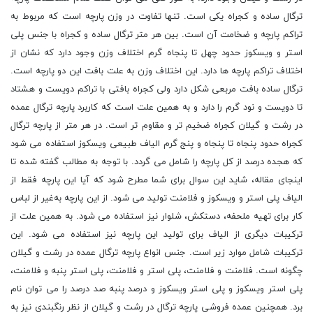
ترگال ساده و کجراه یکی است. تنها تفاوت در وزن پارچه است که مربوط به
تراکم پارچه و ضخامت آن است. بین هر متر ترگال ساده و کجراه با جنس پلی
استر و ویسکوز حدود چهل تا پنجاه گرم اختلاف وزن وجود دارد که نشان از
اختلاف تراکم پارچه ها دارد. این اختلاف وزن به علت بافت این دو پارچه است.
ترگال ساده بافت مربعی شکل دارد ولی کجراه بافتی با تراکم دویست و هشتاد
تا دویست و نود گرم را دارد و به همین علت است که کاربرد پارچه ترگال عمده
در رشت و گیلان کجراه ضخیم ‌تر و مقاوم‌ تر است. در هر متر از پارچه ترگال
کجراه حدود پنجاه تا پنجاه و پنج گرم الیاف طبیعی ویسکوز استفاده می شود
که هجده درصد از کل پارچه را شامل می‌ گردد. با توجه به مطالب گفته شده تا
اینجای مقاله، شاید این سوال برای شما مطرح شود که آیا این پارچه فقط از
الیاف پلی ‌استر و ویسکوز و فلامنت تولید می شود. از این پارچه به‌غیر از لباس
کار برای تهیه ملحفه، دستکش، شلوار نیز استفاده می شود. به همین علت از
ترکیبات دیگری از الیاف برای تولید این پارچه نیز استفاده می شود. این
ترکیبات شامل موارد زیر است. جنس انواع پارچه ترگال عمده در رشت و گیلان
چگونه است. فلامنت و فلامنت، پلی استر و فلامنت، پلی استر پنبه و فلامنت،
پلی استر ویسکوز و پلی استر ویسکوز و درصد پنبه صد درصد را می توان نام
برد. همچنین عمده فروشی پارچه ترگال در رشت و گیلان از نظر رنگبندی نیز به