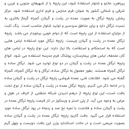
پیراهن، مانتو و شلوار استفاده شود، این پارچه را از شهرهای جنوبی و غربی و
شرقی و شمالی کشور به عنوان فرم مدارس و فرم اداری استفاده شود. مرکز
پخش پارچه ترگال به صورت عمده در رشت و گیلان کجراه گرماژ بالاتری به
نسبت ترگال دارد و برای مناطق سردسیر و تولید شلوار مناسب است. رنگ ثابت
از مزایای استفاده از این پارچه است که از دوام خوبی برخوردار می باشد. پارچه
ترگال عمده در رشت و گیلان چیست. پارچه ترگال مورد استفاده لباس هایی
است که به استحکام و استقامت بالا نیاز دارند. این نوع پارچه در لباس های
کار، ملحفه، لباس های بیمارستان، پوشاک فرم مدرسه استفاده می شود. انواع
پارچه ترگال عمده در رشت و گیلان در دو نوع تولید می شود. ترگال ساده و
ترگال کجراه هستند. بطور معمول به ترگال ساده، ترگال و به ترگال کجراه، کجراه
گفته می شود. اطلاعات فنی عمده فروشی پارچه ترگال در رشت و گیلان ساده
را در ادامه ذکر می کنیم. پارچه ترگال عمده در رشت و گیلان ساده از نوع تخت
بافت است، این نوع پارچه از درهم تنیدن شبکه منظمی از الیاف در طول و
عرض به وجود می آید. از پلی استر و ویسکوز در تار قیمت پارچه ترگال عمده در
رشت و گیلان ساده و فلامنت با نمره نخ صد و پنجاه در پود ترگال ساده مورد
استفاده قرار می گیرد. بافت کاربرد پارچه ترگال عمده در رشت و گیلان ساده
بصورت مربعی است و در حالت استاندارد وزن این بافت دویست و چهل گرم