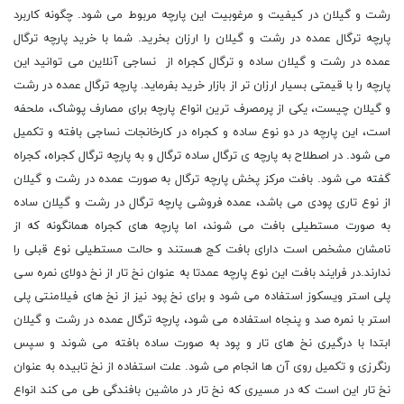
رشت و گیلان در کیفیت و مرغوبیت این پارچه مربوط می شود. چگونه کاربرد
پارچه ترگال عمده در رشت و گیلان را ارزان بخرید. شما با خرید پارچه ترگال
عمده در رشت و گیلان ساده و ترگال کجراه از نساجی آنلاین می توانید این
پارچه را با قیمتی بسیار ارزان تر از بازار خرید بفرماید. پارچه ترگال عمده در رشت
و گیلان چیست، یکی از پرمصرف ترین انواع پارچه برای مصارف پوشاک، ملحفه
است، این پارچه در دو نوع ساده و کجراه در کارخانجات نساجی بافته و تکمیل
می شود. در اصطلاح به پارچه ی ترگال ساده ترگال و به پارچه ترگال کجراه، کجراه
گفته می شود. بافت مرکز پخش پارچه ترگال به صورت عمده در رشت و گیلان
از نوع تاری پودی می باشد، عمده فروشی پارچه ترگال در رشت و گیلان ساده
به صورت مستطیلی بافت می شوند، اما پارچه های کجراه همانگونه که از
نامشان مشخص است دارای بافت کج هستند و حالت مستطیلی نوع قبلی را
ندارند.در فرایند بافت این نوع پارچه عمدتا به عنوان نخ تار از نخ دولای نمره سی
پلی استر ویسکوز استفاده می شود و برای نخ پود نیز از نخ های فیلامنتی پلی
استر با نمره صد و پنجاه استفاده می شود، پارچه ترگال عمده در رشت و گیلان
ابتدا با درگیری نخ های تار و پود به صورت ساده بافته می شوند و سپس
رنگرزی و تکمیل روی آن ها انجام می شود. علت استفاده از نخ تابیده به عنوان
نخ تار این است که در مسیری که نخ تار در ماشین بافندگی طی می کند انواع