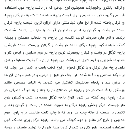
قیمت بالاتری نسبت به پارچه های ساده دارند به علت اینکه از بافت ضخیم تر
و تراکم بالاتری برخوردارند، همچنین نوع الیافی که در بافت پارچه مورد استفاده
قرار می گیرد تاثیر مستقیمی روی قیمت پارچه خواهد داشت، به طورکلی پارچه
ی ترگال بافته شده از نخ های فیلامنتی دارای ارزان ترین قیمت پارچه ترگال
عمده در رشت و گیلان پنبه ای بیشترین قیمت را دارا می باشند. شناخت
برندها و نام های معروف تولید کننده این پارچه، به انتخاب مطمئن و بهینه
کمک خواهد کرد. پارچه ترگال عمده در رشت و گیلان چیست. عمده فروشی
پارچه ترگال در رشت و گیلان پرمصرف ترین پارچه در فرم مدارس و لباس کار و
مانتو دانشجویی و فرم اداری می باشد، این پارچه ارزان با کیفیت مصارف زیادی
دارد. پارچه های ترگال و یا ترگال کجراه از نوع تخت بافت به شمار می روند. که
از شبکه منظمی و بافته شده از الیاف در طول و عرض، و در هم تنیدن آن ها
با عرض صد و پنجاه سانتیمتر تشکیل می شوند. به الیاف مصرفی مانند
ویسکوز یا فلامنت در طول پارچه در اصطلاح تار یا چله و به الیاف مصرفی در
عرض پارچه، پود گفته می شود. انواع پارچه ترگال عمده در رشت و گیلان طرح
دار چیست. مرکز پخش پارچه ترگال به صورت عمده در رشت و گیلان بعد از
تکمیل به سمت کارخانه چاپ می رود که با چاپ ثابت مناسب برای پارچه فرم
مدارس و خرج کار مانتو و مهد کودک می باشد. پارچه ترگال برای ماسک قابل
استفاده است.به طور کلی در شیوع کرونا همه شروع به تولید ماسک و پارچه