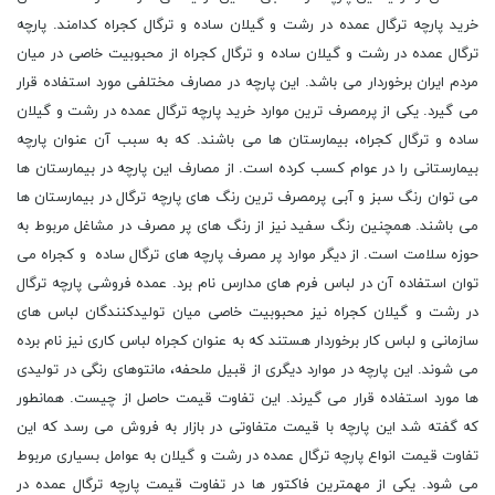
خرید پارچه ترگال عمده در رشت و گیلان ساده و ترگال کجراه کدامند. پارچه
ترگال عمده در رشت و گیلان ساده و ترگال کجراه از محبوبیت خاصی در میان
مردم ایران برخوردار می باشد. این پارچه در مصارف مختلفی مورد استفاده قرار
می گیرد. یکی از پرمصرف ترین موارد خرید پارچه ترگال عمده در رشت و گیلان
ساده و ترگال کجراه، بیمارستان ها می باشند. که به سبب آن عنوان پارچه
بیمارستانی را در عوام کسب کرده است. از مصارف این پارچه در بیمارستان ها
می توان رنگ سبز و آبی پرمصرف ترین رنگ های پارچه ترگال در بیمارستان ها
می باشند. همچنین رنگ سفید نیز از رنگ های پر مصرف در مشاغل مربوط به
حوزه سلامت است. از دیگر موارد پر مصرف پارچه های ترگال ساده و کجراه می
توان استفاده آن در لباس فرم های مدارس نام برد. عمده فروشی پارچه ترگال
در رشت و گیلان کجراه نیز محبوبیت خاصی میان تولیدکنندگان لباس های
سازمانی و لباس کار برخوردار هستند که به عنوان کجراه لباس کاری نیز نام برده
می شوند. این پارچه در موارد دیگری از قبیل ملحفه، مانتوهای رنگی در تولیدی
ها مورد استفاده قرار می گیرند. این تفاوت قیمت حاصل از چیست. همانطور
که گفته شد این پارچه با قیمت متفاوتی در بازار به فروش می رسد که این
تفاوت قیمت انواع پارچه ترگال عمده در رشت و گیلان به عوامل بسیاری مربوط
می شود. یکی از مهمترین فاکتور ها در تفاوت قیمت پارچه ترگال عمده در