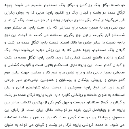
دو دسته ترگال رنگ ری‌اکتیو و ترگال رنگ مستقیم تقسیم می‌ شوند. پارچه
ترگال عمده در رشت و گیلان رنگ ری اکتیو، پارچه هایی که به روش رنگرزی
قرار می‌‌گیرند از ثبات رنگی بالاتری برخوردار بوده و در طولانی مدت رنگ آن ها از
بین نمی ‌رود، به همین سبب برای مصارفی که لازم است پارچه ها بیشتر مورد
شستشو قرار بگیرند، از این نوع رنگرزی استفاده می کنند، اما قیمت این نوع
پارچه نسبت به سایر جنس ‌ها بالاتر است. قیمت پارچه ترگال عمده در رشت و
گیلان رنگ مستقیم، پارچه هایی که به این روش تولید می‌شوند ثبات رنگ
کمتری دارند و بالطبع قیمت کمتری نیز دارند. کاربرد پارچه ترگال عمده در رشت
و گیلان کدام است. این پارچه دارای استحکام بالایی است و قابلیت کششی و
سایشی بسیار بالایی دارد و برای لباس ‌های فرم کار و مدارس جهت لباس فرم
کادر درمان و روپوش پزشکان و پرستاران و همچنین لباس‌های سبز جراحی
کاربرد دارد. این نوع پارچه همچنین در دوخت مانتو شلوار‌های اداری و برای
استفاده به عنوان ملحفه و روتختی کاربرد دارد. خرید پارچه ترگال عمده در رشت
و گیلان با گرماژ استاندارد دویست و چهل گرم یکی از بهترین انتخاب‌ ها در بین
پارچه ها و چهارفصل ‌ترین پارچه در تولیدات داخل ایران است. از رقبا‌ی این
محصول، پارچه تترون دویست گرمی است که برای پیراهن و مقنعه استفاده
می شود، اما عمده فروشی پارچه ترگال در رشت و گیلان می تواند به عنوان