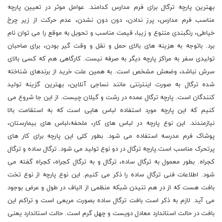
بهترین پارچه ترگال برای فرم مدارس کدامند. عوامل موثر در تعیین پارچه
مناسب فرم مدارس، پرز ندادن، دون دون نشدن، عدم حرکت از زیر چرخ
خیاطی، رنگبندی متنوع و زیبا، قیمت مناسب و تحویل به موقع را می توان نام
برد. باتوجه به هزینه های بالای حمل و نقل و وقت گیر بودن، برای صاحبان
تولیدی سفر به مراکز پارچه دیگر به صرفه نیست. کارگاهی هم که کسی بالای
سرش نباشد، وضعش مشخص است. به همین علت خرید از برندهای شناخته
شده ترگال به صورت اینترنتی مانند نساجی آنلاین، بهترین گزینه تولید
کنندگان است. پارچه ترگال عمده در رشت و گیلان چیست. از این جا شروع می
کنیم که این پارچه مورد استفاده لباس هایی است که به استقامت بالا
نیازمندند. این نوع پارچه در لباس های کار، ملحفه،لباس های بیمارستان،
پوشاک فرم مدرسه استفاده می شود. بطور کلی این پارچه برای کار های
پرتحرک مناسب است.پارچه ترگال در دو نوع تولید می شود. ترگال ساده و ترگال
کجراه. بطور معمول به ترگال ساده، ترگال و به ترگال کجراه، کجراه گفته می
شود. اطلاعات فنی ترگال ساده را ذکر می کنیم. این نوع پارچه از نوع تخت
بافت هست که از در هم تنیدن شبکه منظمی از الیاف در طول و عرض بوجود
می آید. لازم به ذکر است بافت ترگال ساده بصورت مربعی است و تراکم این
بافت در حالت استاندارد معادل دویست و چهل گرم است. حالت استاندارد یعنی