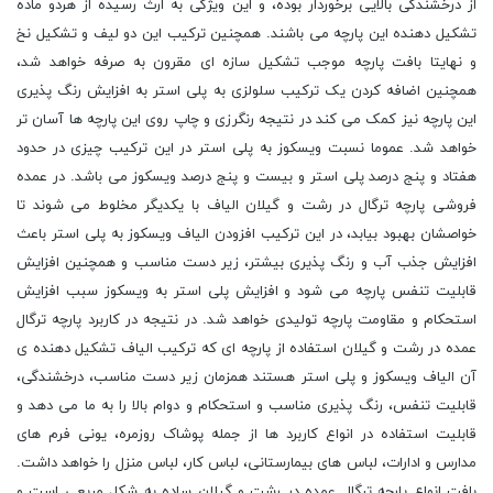
از درخشندگی بالایی برخوردار بوده، و این ویژگی به ارث رسیده از هردو ماده
تشکیل دهنده این پارچه می باشند. همچنین ترکیب این دو لیف و تشکیل نخ
و نهایتا بافت پارچه موجب تشکیل سازه ای مقرون به صرفه خواهد شد،
همچنین اضافه کردن یک ترکیب سلولزی به پلی استر به افزایش رنگ پذیری
این پارچه نیز کمک می کند در نتیجه رنگرزی و چاپ روی این پارچه ها آسان تر
خواهد شد. عموما نسبت ویسکوز به پلی استر در این ترکیب چیزی در حدود
هفتاد و پنج درصد پلی استر و بیست و پنج درصد ویسکوز می باشد. در عمده
فروشی پارچه ترگال در رشت و گیلان الیاف با یکدیگر مخلوط می شوند تا
خواصشان بهبود بیابد، در این ترکیب افزودن الیاف ویسکوز به پلی استر باعث
افزایش جذب آب و رنگ پذیری بیشتر، زیر دست مناسب و همچنین افزایش
قابلیت تنفس پارچه می شود و افزایش پلی استر به ویسکوز سبب افزایش
استحکام و مقاومت پارچه تولیدی خواهد شد. در نتیجه در کاربرد پارچه ترگال
عمده در رشت و گیلان استفاده از پارچه ای که ترکیب الیاف تشکیل دهنده ی
آن الیاف ویسکوز و پلی استر هستند همزمان زیر دست مناسب، درخشندگی،
قابلیت تنفس، رنگ پذیری مناسب و استحکام و دوام بالا را به ما می دهد و
قابلیت استفاده در انواع کاربرد ها از جمله پوشاک روزمره، یونی فرم های
مدارس و ادارات، لباس های بیمارستانی، لباس کار، لباس منزل را خواهد داشت.
بافت انواع پارچه ترگال عمده در رشت و گیلان ساده به شکل مربعی است و