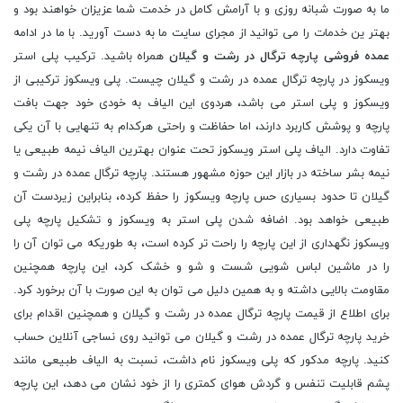
ما به صورت شبانه روزی و با آرامش کامل در خدمت شما عزیزان خواهند بود و
بهتر ین خدمات را می توانید از مجرای سایت ما به دست آورید. با ما در ادامه
عمده فروشی پارچه ترگال در رشت و گیلان
همراه باشید. ترکیب پلی استر
ویسکوز در پارچه ترگال عمده در رشت و گیلان چیست. پلی ویسکوز ترکیبی از
ویسکوز و پلی استر می باشد، هردوی این الیاف به خودی خود جهت بافت
پارچه و پوشش کاربرد دارند، اما حفاظت و راحتی هرکدام به تنهایی با آن یکی
تفاوت دارد. الیاف پلی استر ویسکوز تحت عنوان بهترین الیاف نیمه طبیعی یا
نیمه بشر ساخته در بازار این حوزه مشهور هستند. پارچه ترگال عمده در رشت و
گیلان تا حدود بسیاری حس پارچه ویسکوز را حفظ کرده، بنابراین زیردست آن
طبیعی خواهد بود. اضافه شدن پلی استر به ویسکوز و تشکیل پارچه پلی
ویسکوز نگهداری از این پارچه را راحت تر کرده است، به طوریکه می توان آن را
را در ماشین لباس شویی شست و شو و خشک کرد، این پارچه همچنین
مقاومت بالایی داشته و به همین دلیل می توان به این صورت با آن برخورد کرد.
برای اطلاع از قیمت پارچه ترگال عمده در رشت و گیلان و همچنین اقدام برای
خرید پارچه ترگال عمده در رشت و گیلان می توانید روی نساجی آنلاین حساب
کنید. پارچه مدکور که پلی ویسکوز نام داشت، نسبت به الیاف طبیعی مانند
پشم قابلیت تنفس و گردش هوای کمتری را از خود نشان می دهد، این پارچه