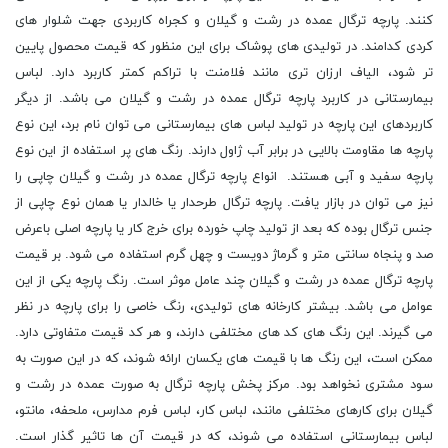
کنند. پارچه ترگال عمده در رشت و گیلان و کجراه کاربردی جهت شلوار های
کردی کدامند. در تولیدی های پوشاک برای این منظور که قیمت محصول پایین
تر شود، الیاف ارزان تری مانند فلامنت با تراکم کمتر کاربرد دارد. لباس
بیمارستانی در کاربرد پارچه ترگال عمده در رشت و گیلان می باشد. از دیگر
کاربردهای این پارچه در تولید لباس های بیمارستانی می توان نام برد، این نوع
پارچه ها مقاومت بالایی در برابر آب ژاول دارند. رنگ های پر استفاده از این نوع
پارچه سفید و آبی هستند. انواع پارچه ترگال عمده در رشت و گیلان چاپی را
نیز می توان در بازار یافت. پارچه ترگال طرحدار یا خالدار یا همان نوع چاپی از
جنس ترگال بوده که بعد از تولید چاپ خورده برای خرج کار یا پارچه اصلی باعرض
صد و پنجاه سانتی متر و گرماژ دویست و چهل گرم استفاده می شود. بر قیمت
پارچه ترگال عمده در رشت و گیلان چند عامل موثر است. رنگ پارچه یکی از این
عوامل می باشد. بیشتر کارخانه های تولیدی، رنگ خاصی را برای پارچه در نظر
می گیرند. این رنگ های کد های مختلفی دارند، و هر کد قیمت متفاوتی دارد.
ممکن است، این رنگ ها با قیمت های یکسان ارائه شوند، که در این صورت به
سود مشتری نخواهد بود. مرکز پخش پارچه ترگال به صورت عمده در رشت و
گیلان برای کارهای مختلفی مانند، لباس کار، لباس فرم مدارس، ملحفه، مانتو،
لباس بیمارستانی استفاده می شوند، که در قیمت آن ها تاثیر گذار است.