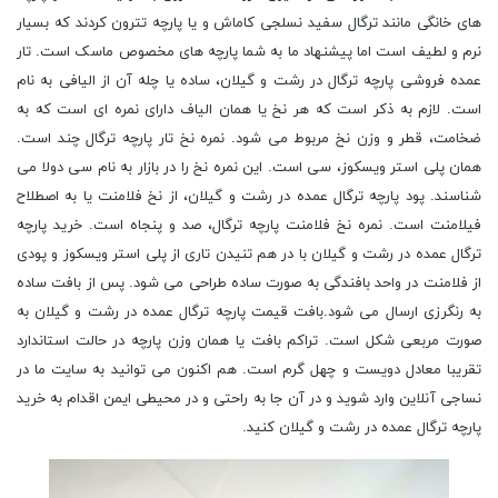
های خانگی مانند ترگال سفید نسلجی کاماش و یا پارچه تترون کردند که بسیار
نرم و لطیف است اما پیشنهاد ما به شما پارچه های مخصوص ماسک است. تار
عمده فروشی پارچه ترگال در رشت و گیلان، ساده یا چله آن از الیافی به نام
است. لازم به ذکر است که هر نخ یا همان الیاف دارای نمره ای است که به
ضخامت، قطر و وزن نخ مربوط می شود. نمره نخ تار پارچه ترگال چند است.
همان پلی استر ویسکوز، سی است. این نمره نخ را در بازار به نام سی دولا می
شناسند. پود پارچه ترگال عمده در رشت و گیلان، از نخ فلامنت یا به اصطلاح
فیلامنت است. نمره نخ فلامنت پارچه ترگال، صد و پنجاه است. خرید پارچه
ترگال عمده در رشت و گیلان با در هم تنیدن تاری از پلی استر ویسکوز و پودی
از فلامنت در واحد بافندگی به صورت ساده طراحی می شود. پس از بافت ساده
به رنگرزی ارسال می شود.بافت قیمت پارچه ترگال عمده در رشت و گیلان به
صورت مربعی شکل است. تراکم بافت یا همان وزن پارچه در حالت استاندارد
تقریبا معادل دویست و چهل گرم است. هم اکنون می توانید به سایت ما در
نساجی آنلاین وارد شوید و در آن جا به راحتی و در محیطی ایمن اقدام به خرید
پارچه ترگال عمده در رشت و گیلان کنید.