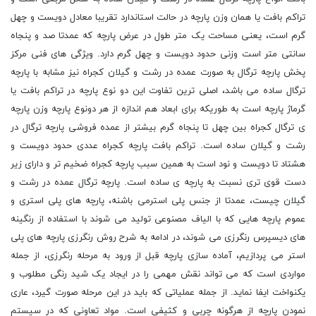
تراکم بافت یا همان وزن پارچه در حالت استاندارد تقریبا معادل دویست و چهل
گرم است، یعنی مساحت یک متر طول در عرض پارچه که عمدتا صد و پنجاه
سانتی متر است وزنی حدود دویست و چهل گرم دارد. ویژگی های فنی مرکز
پخش پارچه ترگال به صورت عمده در رشت و گیلان کجراه نیز مشابه با پارچه
ترگال ساده می باشد، اصلی ترین تفاوت این دو نوع پارچه در تراکم بافت یا
گرماژ پارچه است به طوریکه برای ابعاد هم اندازه از هر دونوع پارچه وزن پارچه
ی ترگال کجراه بین چهل تا پنجاه گرم بیشتر از عمده فروشی پارچه ترگال در
رشت و گیلان ساده است. تراکم بافت پارچه کجراه عددی حدود دویست و
هشتاد تا دویست و نود است به همین سبب پارچه کجراه ضخیم تر و دارای زیر
دست قوی تری نسبت به پارچه ی ساده است. پارچه ترگال عمده در رشت و
گیلان چیست، عمدتا از جنس پلی استرمی باشنه، پارچه های پلی استری و
عموم پارچه هایی که با الیاف مصنوعی تولید می شوند با استفاده از رنگینه
های دیسپرس رنگرزی می شوند، در ادامه به شرح روش رنگرزی پارچه های پلی
استر می پردازیم، آماده سازی پارچه قبل از ورود به مرحله رنگرزی، از جمله
مواردی است که می تواند نقش مهمی را در ایجاد یک شید رنگی مطلوب و
یکنواخت ایفا نماید. از جمله عملیاتی که باید در این مرحله صورت گیرد، عاری
نمودن پارچه از هرگونه چربی و کثیفی است. مواد تعاونی که در سیستم