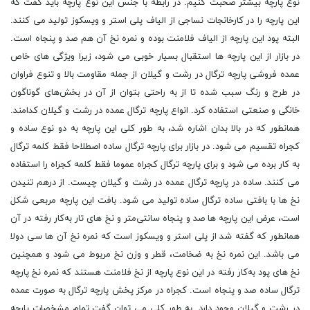
نوع پارچه بیشتر صحبت کنیم. در رابطه‌ با جنس این نوع پارچه باید گفت که
این پارچه را در کارخانجات نساجی از الیاف پلی استر و ویسکوز تولید می کنند.
البته پود این پارچه از الیاف فلامنت بوده و نمره نخ آن هم صد و پنجاه است.
در بازار از این پارچه ها استقبال بسیار خوبی می شود، زیرا ویژگی ‌های خاص
عمده فروشی پارچه ترگال در رشت و گیلان از جمله مقاومت بالا‌‌‌‌‌‌‌ و تنوع فراوان
در طرح و رنگ سبب شده تا از به راحتی بتوان از آن در بخش‌های گوناگون
خانگی و صنعتی استفاده کرد. انواع پارچه ترگال عمده در رشت و گیلان کدامند.
همانطور که در بالا بدان اشاره شد، به طور کلی این پارچه به دو نوع ساده و
کجراه تقسیم می شود. در بازار برای پارچه ترگال ساده اصطلاحا فقط کلمه ترگال
به کار برده می شود و برای پارچه ترگال کجراه عموما فقط کلمه کجراه را استفاده
می کنند. ساده در پارچه ترگال عمده در رشت و گیلان چیست. از درهم تنیدن
نخ ها با بافتی ساده ترگال ساده تولید می شود. بافت این پارچه مربعی شکل
است، عرض این پارچه ها صد و پنجاه سانتی‌متر و نخ های تار به‌کار رفته در آن
همانطور که گفته شد از پلی استر و ویسکوز است که نمره نخ آن ها سی دولا
می باشد. این نمره نخ به ضخامت، قطر و وزن نخ مربوط می شود و همچنین
نخ های پود به‌کار رفته در این نوع پارچه از نخ فلامنت هستند که نمره نخ پارچه
ترگال ساده صد و پنجاه است. کجراه در مرکز پخش پارچه ترگال به صورت عمده
در رشت و گیلان وجود دارد. به طور کلی می توان گفت تمام مشخصات پارچه