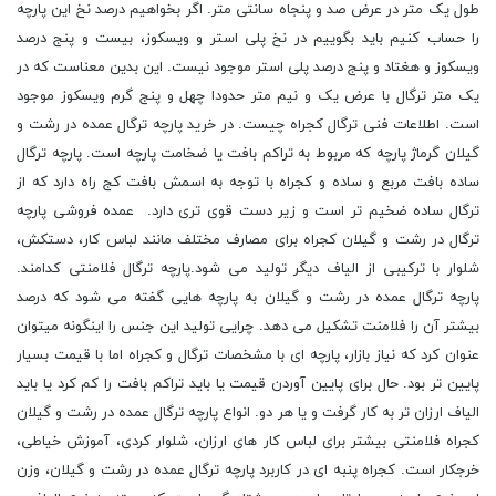
طول یک متر در عرض صد و پنجاه سانتی متر. اگر بخواهیم درصد نخ این پارچه
را حساب کنیم باید بگوییم در نخ پلی استر و ویسکوز، بیست و پنج درصد
ویسکوز و هغتاد و پنج درصد پلی استر موجود نیست. این بدین معناست که در
یک متر ترگال با عرض یک و نیم متر حدودا چهل و پنج گرم ویسکوز موجود
است. اطلاعات فنی ترگال کجراه چیست. در خرید پارچه ترگال عمده در رشت و
گیلان گرماژ پارچه که مربوط به تراکم بافت یا ضخامت پارچه است. پارچه ترگال
ساده بافت مربع و ساده و کجراه با توجه به اسمش بافت کج راه دارد که از
ترگال ساده ضخیم تر است و زیر دست قوی تری دارد. عمده فروشی پارچه
ترگال در رشت و گیلان کجراه برای مصارف مختلف مانند لباس کار، دستکش،
شلوار با ترکیبی از الیاف دیگر تولید می شود.پارچه ترگال فلامنتی کدامند.
پارچه ترگال عمده در رشت و گیلان به پارچه هایی گفته می شود که درصد
بیشتر آن را فلامنت تشکیل می دهد. چرایی تولید این جنس را اینگونه میتوان
عنوان کرد که نیاز بازار، پارچه ای با مشخصات ترگال و کجراه اما با قیمت بسیار
پایین تر بود. حال برای پایین آوردن قیمت یا باید تراکم بافت را کم کرد یا باید
الیاف ارزان تر به کار گرفت و یا هر دو. انواع پارچه ترگال عمده در رشت و گیلان
کجراه فلامنتی بیشتر برای لباس کار های ارزان، شلوار کردی، آموزش خیاطی،
خرجکار است. کجراه پنبه ای در کاربرد پارچه ترگال عمده در رشت و گیلان، وزن