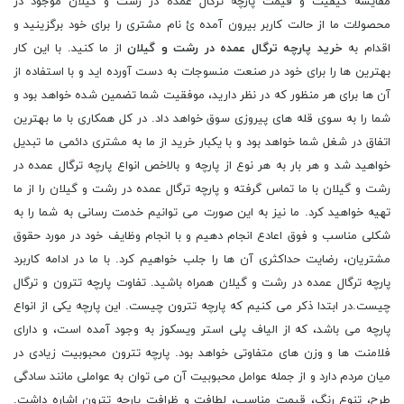
مقایسه کیفیت و قیمت پارچه ترگال عمده در رشت و گیلان موجود در
محصولات ما از حالت کاربر بیرون آمده ئ نام مشتری را برای خود برگزینید و
اقدام به
خرید پارچه ترگال عمده در رشت و گیلان
از ما کنید. با این کار
بهترین ها را برای خود در صنعت منسوجات به دست آورده اید و با استفاده از
آن ها برای هر منظور که در نظر دارید، موفقیت شما تضمین شده خواهد بود و
شما را به سوی قله های پیروزی سوق خواهد داد. در کل همکاری با ما بهترین
اتفاق در شغل شما خواهد بود و با یکبار خرید از ما به مشتری دائمی ما تبدیل
خواهید شد و هر بار به هر نوع از پارچه و بالاخص انواع پارچه ترگال عمده در
رشت و گیلان با ما تماس گرفته و پارچه ترگال عمده در رشت و گیلان را از ما
تهیه خواهید کرد. ما نیز به این صورت می توانیم خدمت رسانی به شما را به
شکلی مناسب و فوق اعادع انجام دهیم و با انجام وظایف خود در مورد حقوق
مشتریان، رضایت حداکثری آن ها را جلب خواهیم کرد. با ما در ادامه کاربرد
پارچه ترگال عمده در رشت و گیلان همراه باشید. تفاوت پارچه تترون و ترگال
چیست.در ابتدا ذکر می کنیم که پارچه تترون چیست. این پارچه یکی از انواع
پارچه می باشد، که از الیاف پلی استر ویسکوز به وجود آمده است، و دارای
فلامنت ها و وزن های متفاوتی خواهد بود. پارچه تترون محبوبیت زیادی در
میان مردم دارد و از جمله عوامل محبوبیت آن می توان به عواملی مانند سادگی
طرح، تنوع رنگ، قیمت مناسب، لطافت و ظرافت پارچه تترون اشاره داشت.