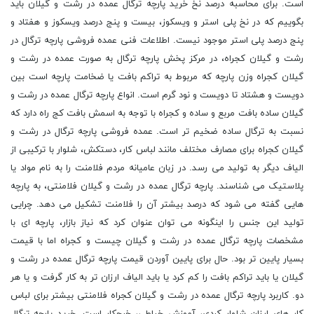
است. برای محاسبه درصد نخ خرید پارچه ترگال عمده در رشت و گیلان باید
بگوییم که در نخ پلی استر و ویسکوز، بیست و پنج درصد ویسکوز و هفتاد و
پنج درصد پلی استر موجود نیست. اطلاعات فنی عمده فروشی پارچه ترگال در
رشت و گیلان کجراه، در مرکز پخش پارچه ترگال به صورت عمده در رشت و
گیلان کجراه وزن پارچه که مربوط به تراکم بافت یا ضخامت پارچه است بین
دویست و هشتاد تا دویست و نود گرم است. انواع پارچه ترگال عمده در رشت و
گیلان ساده بافت مربع و ساده و کجراه با توجه به اسمش بافت کج راه دارد که
نسبت به ترگال ساده ضخیم تر است. عمده فروشی پارچه ترگال در رشت و
گیلان کجراه برای مصارف مختلف مانند لباس کار، دستکش، شلوار با ترکیبی از
الیاف دیگر به تولید می رسد. در زبان عامیانه مردم فلامنت را به نام مواد یا
پلاستیک می شناسند. پارچه ترگال عمده در رشت و گیلان فلامنتی، به پارچه
هایی گفته می شود که درصد بیشتر آن را فلامنت تشکیل می دهد. چرایی
تولید این جنس را اینگونه می توان عنوان کرد که نیاز بازار، پارچه ای با
مشخصات پارچه ترگال عمده در رشت و گیلان چیست و کجراه اما با قیمت
بسیار پایین تر بود. حال برای پایین آوردن قیمت پارچه ترگال عمده در رشت و
گیلان یا باید تراکم بافت را کم کرد یا باید الیاف ارزان تر به کار گرفت و یا هر
دو. کاربرد پارچه ترگال عمده در رشت و گیلان کجراه فلامنتی بیشتر برای لباس