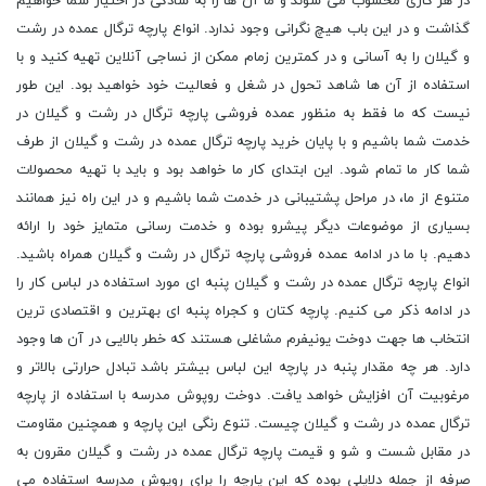
در هر کاری محسوب می شوند و ما آن ها را به سادگی در اختیار شما خواهیم
گذاشت و در این باب هیچ نگرانی وجود ندارد. انواع پارچه ترگال عمده در رشت
و گیلان را به آسانی و در کمترین زمام ممکن از نساجی آنلاین تهیه کنید و با
استفاده از آن ها شاهد تحول در شغل و فعالیت خود خواهید بود. این طور
نیست که ما فقط به منظور عمده فروشی پارچه ترگال در رشت و گیلان در
خدمت شما باشیم و با پایان خرید پارچه ترگال عمده در رشت و گیلان از طرف
شما کار ما تمام شود. این ابتدای کار ما خواهد بود و باید با تهیه محصولات
متنوع از ما، در مراحل پشتیبانی در خدمت شما باشیم و در این راه نیز همانند
بسیاری از موضوعات دیگر پیشرو بوده و خدمت رسانی متمایز خود را ارائه
دهیم. با ما در ادامه عمده فروشی پارچه ترگال در رشت و گیلان همراه باشید.
انواع پارچه ترگال عمده در رشت و گیلان پنبه ای مورد استفاده در لباس کار را
در ادامه ذکر می کنیم. پارچه کتان و کجراه پنبه ای بهترین و اقتصادی ترین
انتخاب ها جهت دوخت یونیفرم مشاغلی هستند که خطر بالایی در آن ها وجود
دارد. هر چه مقدار پنبه در پارچه این لباس بیشتر باشد تبادل حرارتی بالاتر و
مرغوبیت آن افزایش خواهد یافت. دوخت روپوش مدرسه با استفاده از پارچه
ترگال عمده در رشت و گیلان چیست. تنوع رنگی این پارچه و همچنین مقاومت
در مقابل شست و شو و قیمت پارچه ترگال عمده در رشت و گیلان مقرون به
صرفه از جمله دلایلی بوده که این پارچه را برای روپوش مدرسه استفاده می