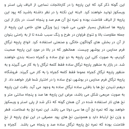
این گونه ذکر کرد که این پارچه را در کارخانجات نساجی از الیاف پلی استر و
ویسکوز تولید خواهند کرد. البته این نکته را در نظر داشته باشید که پود این
پارچه از الیاف فلامنت بوده و نمره نخ آن هم صد و پنجاه است. در بازار از این
پارچه ها استقبال بسیار خوبی می شود؛ زیرا ویژگی های خاص این پارچه از
جمله مقاومت بالا و تنوع فراوان در طرح و رنگ سبب شده تا از به راحتی بتوان
از آن در بخش های گوناگون خانگی و صنعتی استفاده کرد. انواع پارچه ترگال
فرم مدارس در بوشهر چیست. همانطور که در بالا در مورد این پارچه صحبت
کردیم، به صورت کلی این پارچه به دو نوع ساده و کجراه دسته بندی خواهند
شد. در بازار به منظور پارچه ترگال ساده فقط کلمه ترگال را به کار می گیرند و به
منظور پارچه ترگال کجراه عموما فقط کلمه کجراه را به کار می گیرند. فروشگاه
پارچه ترگال فرم مدارس در بوشهر، نوع ساده را در اختیار شما قرار خواهد داد. از
درهم تنیدن نخ ها با بافتی ساده ترگال ساده به وجود می آید. بافت این پارچه
به صورت مربعی شکل می باشد، عرض این پارچه ها صد و پنجاه سانتی متر و
نخ های تار استفاده شده در آن همان گونه که ذکر شد از پلی استر و ویسکوز
خواهد بود که نمره نخ آن ها سی دولا می باشد. این نمره نخ به ضخامت، قطر
و وزن نخ ارتباط دارد و همچنین نخ های پود مصرفی در این نوع پارچه از نخ
فلامنت بوده که نمره نخ پارچه ترگال ساده صد و پنجاه می باشد. کجراه و