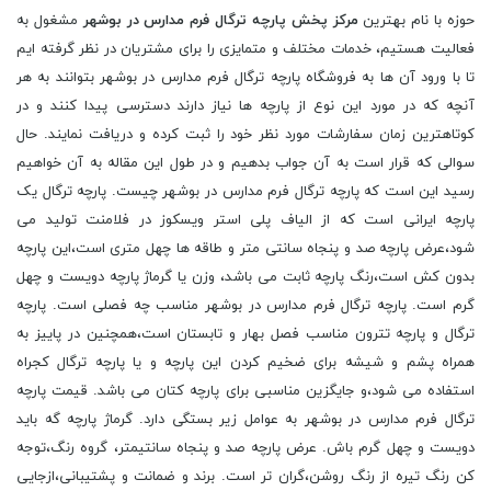
حوزه با نام بهترین
مرکز پخش پارچه ترگال فرم مدارس در بوشهر
مشغول به
فعالیت هستیم، خدمات مختلف و متمایزی را برای مشتریان در نظر گرفته ایم
تا با ورود آن ها به فروشگاه پارچه ترگال فرم مدارس در بوشهر بتوانند به هر
آنچه که در مورد این نوع از پارچه ها نیاز دارند دسترسی پیدا کنند و در
کوتاهترین زمان سفارشات مورد نظر خود را ثبت کرده و دریافت نمایند. حال
سوالی که قرار است به آن جواب بدهیم و در طول این مقاله به آن خواهیم
رسید این است که پارچه ترگال فرم مدارس در بوشهر چیست. پارچه ترگال یک
پارچه ایرانی است که از الیاف پلی استر ویسکوز در فلامنت تولید می
شود،عرض پارچه صد و پنجاه سانتی متر و طاقه ها چهل متری است،این پارچه
بدون کش است،رنگ پارچه ثابت می باشد، وزن یا گرماژ پارچه دویست و چهل
گرم است. پارچه ترگال فرم مدارس در بوشهر مناسب چه فصلی است. پارچه
ترگال و پارچه تترون مناسب فصل بهار و تابستان است،همچنین در پاییز به
همراه پشم و شیشه برای ضخیم کردن این پارچه و یا پارچه ترگال کجراه
استفاده می شود،و جایگزین مناسبی برای پارچه کتان می باشد. قیمت پارچه
ترگال فرم مدارس در بوشهر به عوامل زیر بستگی دارد. گرماژ پارچه گه باید
دویست و چهل گرم باش. عرض پارچه صد و پنجاه سانتیمتر، گروه رنگ،توجه
کن رنگ تیره از رنگ روشن،گران تر است. برند و ضمانت و پشتیبانی،ازجایی