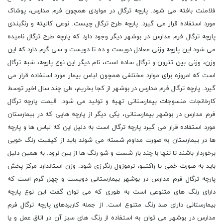
فلامنت بافته می شود. پارچه ترگال در مواردی همچون فرم مدارس، پوشاک
مورد استفاده قرار می گیرد. پارچه طرح ترگال چیست. نوعی کالیته و رنگبندی
پارچه ترگال فرم مدارس در بوشهر دیگر وجود دارد که پارچه طرح ترگال نامیده
می شود این پارچه وزنی معادل دویست و ده تا دویست و سی گرم دارد که این
وزن، وزنی بین تترون و ترگال ساده است، نام دیگر این نوع پارچه، شبه ترگال
است که امروزه برای موارد مختلفی همچون لباس بیمار مورد استفاده قرار می
گیرد. پارچه ترگال فرم مدارس در بوشهر از کجا بخریم، طی چند سال اخیر توسط
کارخانجات منسوجات بیمارستانی تهیه و تولید می شود. قیمت پارچه ترگال
فرم مدارس در بوشهر بیمارستانی، یکی دیگر از پارچه هایی که در بیمارستان
مورد استفاده قرار می گیرد پارچه ترگال است به دلیل این که لباس ها و پارچه
ها در بیمارستان به صورت مداوم شسته می شوند باید از کیفیت رنگ خوبی
برخوردار باشند تا تنها با چند بار شست و شو رنگ ها از بین نرود. به همین دلیل
باید به صورت خمی یا راکتیو، ترموزول رنگرزی شود. وزن استاندارد مرکز پخش
پارچه ترگال فرم مدارس در بوشهر بیمارستانی دویست و چهل گرم است که
دارای رنگ های متنوعی است به طوری که می توان گفت این نوع پارچه
بیمارستانی دارای صد رنگ متنوع است. از جمله کاربردهای پارچه ترگال فرم
مدارس در بوشهر می توان به استفاده از رنگ های سبز آن در اتاق عمل و یا