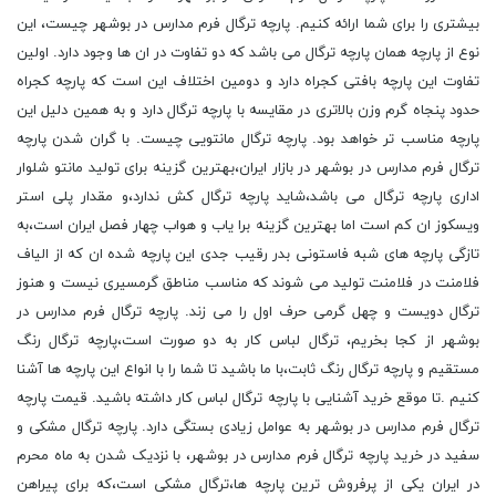
بیشتری را برای شما ارائه کنیم. پارچه ترگال فرم مدارس در بوشهر چیست، این
نوع از پارچه همان پارچه ترگال می باشد که دو تفاوت در ان ها وجود دارد. اولین
تفاوت این پارچه بافتی کجراه دارد و دومین اختلاف این است که پارچه کجراه
حدود پنجاه گرم وزن بالاتری در مقایسه با پارچه ترگال دارد و به همین دلیل این
پارچه مناسب تر خواهد بود. پارچه ترگال مانتویی چیست. با گران شدن پارچه
ترگال فرم مدارس در بوشهر در بازار ایران،بهترین گزینه برای تولید مانتو شلوار
اداری پارچه ترگال می باشد،شاید پارچه ترگال کش ندارد،و مقدار پلی استر
ویسکوز ان کم است اما بهترین گزینه برا یاب و هواب چهار فصل ایران است،به
تازگی پارچه های شبه فاستونی بدر رقیب جدی این پارچه شده ان که از الیاف
فلامنت در فلامنت تولید می شوند که مناسب مناطق گرمسیری نیست و هنوز
ترگال دویست و چهل گرمی حرف اول را می زند. پارچه ترگال فرم مدارس در
بوشهر از کجا بخریم، ترگال لباس کار به دو صورت است،پارچه ترگال رنگ
مستقیم و پارچه ترگال رنگ ثابت،با ما باشید تا شما را با انواع این پارچه ها آشنا
کنیم .تا موقع خرید آشنایی با پارچه ترگال لباس کار داشته باشید. قیمت پارچه
ترگال فرم مدارس در بوشهر به عوامل زیادی بستگی دارد. پارچه ترگال مشکی و
سفید در خرید پارچه ترگال فرم مدارس در بوشهر، با نزدیک شدن به ماه محرم
در ایران یکی از پرفروش ترین پارچه ها،ترگال مشکی است،که برای پیراهن