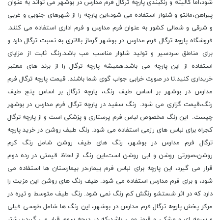
شود،اما کالیته و رنگبندی پارچه ترگال فرم مدارس در بوشهر می تواند به عنوان
پیراهن،مانتو و شلوار استفاده می شود،این پارچه را از شهرهای جنوبی و غربی
و شرقی و شمالی کشور به عنوان فرم مدارس و فرم اداری استفاده می کنند.
فروشگاه پارچه ترگال فرم مدارس در بوشهر گرماژ بالاتری به نسبت ترگال دارد و
برای مناطق سردسیر و تولید شلوار مناسب مب باشد.رنگ ثابت از مزایای
استفاده از این پارچه می باشد.همیشه پارچه ترگال را از برند های معتبر
خریداری کنید.تا در صورت خرابی جواب گوی شما باشند. قیمت پارچه ترگال فرم
مدارس در بوشهر بر اساس طیف رنگ، پارچه ترگال بر اساس پنج طیف
رنگ،قیمت گزاری می شود. رنگ سفید در پارچه ترگال فرم مدارس در بوشهر
چیست. این رنگ مخصوص لباس فرم پرستاری و پزشکی است و از پارچه ترگال
کجراه برای لباس های رزمی استفاده می شود. رنگ طیف روشن در خرید پارچه
ترگال فرم مدارس در بوشهر، رنگ های طیف روشن شامل رنگ کرم
روشن،صورتی روشن و ابی روشن است،این رنگ از لحاظ قیمتی در رده دوم
قرار می گیرد، این پارچه برای لباس فرم بیمار،در بیمارستان ها استفاده می
شود، و برای فرم مدارس استفاده می شود. طیف رنگ های روشن این مزیت را
دارد که در اثر شستشو رنگش کم رنگ نمی شود. رنگ طیف متوسط و تیره در
مرکز پخش پارچه ترگال فرم مدارس در بوشهر، این رنگ ها شامل طوسی فیلی
و سرمه ای و مشکی و قرمز ومی باشد،که در درجه سوم قرار می گیرد،بیشتر