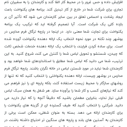
افزایش داده و حس غرور را در محیط کار القا کند و کارمندان را به سفیران نام
تجاری برای شرکت شما در خارج از کار تبدیل کند. برنامه های یکنواخت باعث
ایجاد رشادت و احساس تعلق در بین سایر کارمندان می شود که تأثیر آن بر
بازده کلی یک شرکت است. آیا تصمیم گرفته اید که ترکیب یک برنامه
یکنواخت برای تجارت شما معنی دارد. در اینجا در پارچه ترگال فرم مدارس در
بوشهر چند نکته در مورد نحوه انتخاب یک ارائه دهنده یکنواخت آورده شده
است. برای ساده کردن فرایند، با انتخاب یک ارائه دهنده خدمات شخص ثالث
که چیدن، شستشو و تحویل لباس شما را کنترل می کند، شروع کنید. به این
ترتیب، شما می دانید که لباس شما مطابق با استانداردهای شما خواهد بود و
کارمندان شما نباید در مورد شستن لباس در خانه نگران باشند. پارچه ترگال فرم
مدارس در بوشهر چیست، ارائه دهنده یکنواختی را انتخاب کنید که نه تنها از
روشهای سازگار با محیط زیست استفاده کند، بلکه پارچه ای را نیز فراهم می
کند که نیازهای کسب و کار شما را برآورده سازد. هر شغل به همان سبک لباس
قبلی نیاز ندارد، بنابراین مطمئن باشید که دقیقاً آنچه را که نیاز دارید می
دانید. شرکتی را انتخاب کنید که طیف گسترده ای از گزینه های یکنواخت را
برای کارمندان ارائه می دهد. بسته به عنوان شغلی، ممکن است برخی از
کارمندان به آستین های بلند و پارچه های سنگین تر احتیاج داشته باشند، در