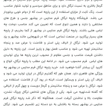
گرماژ بالاتری به نسبت ترگال دارد و برای مناطق سردسیر و تولید شلوار مناسب
است. رنگ ثابت از مزایای استفاده از این پارچه است که از دوام خوبی برخوردار
می باشد. فروشگاه پارچه ترگال فرم مدارس در بوشهر جنس و طرح های
مختلفی را دارند و همین تنوع است که تعیین می کند مناسب دوخت چه
لباس هایی باشند. پارچه ترگال فرم مدارس در بوشهر از کجا بخریم، از پارچه
های بسیار پرکاربرد در صنعت نساجی است که در شهرهایی مانند بوشهر و یزد
تولید می شود. ترگال از الیاف پلی استر و فلامنت با عرض صد و پنجاه
سانتیمتر تهیه می شود و مناسب فصل بهار و پاییز است. این پارچه به دلیل
داشتن قیمت مناسب و جنس مقاوم از محبوب ترین پارچه ها برای تولیدی
های لباس فرم محسوب می شود. در ادامه این مطلب با پارچه ترگال، انواع و
کاربرد آن بیشتر آشنا خواهید شد. خرید پارچه ترگال فرم مدارس در بوشهر چه
ویژگی های ظاهری دارد. همان طور که گفتیم ترگال در ایران تولید می شود و
الیاف آن پلی استر و ویسکوز است، البته در پود آن از فلامنت استفاده می
شود. ترگال با عرض صد و پنجاه سانتیمتر و گرماژ دویست و چهل گرم از الیافی
که گفته شد،تهیه می شود. یکی از ویژگی های شاخص ترگال چروک نشدن،
مقاومت بالا و نداشتن آبرفت است. همانگونه که ذکر شد پارچه ترگال فرم
مدارس در بوشهر بسته به بافتش به دو دسته زیر تقسیم می شود. ترگال