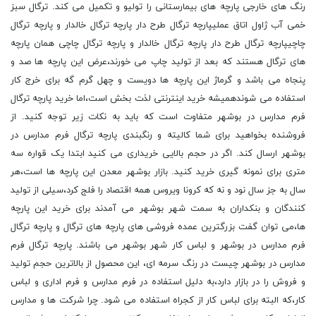
رنگ های خارجی پارچه های بیمارستانی را تولیو و تکمیل می کند. ترگال سبز
خمی آب ژاول اتاق عملیپارچه ترگال طرح دار پارچه ترگال خالدار و پارچه ترگال
چاچیپارچه ترگال طرح دار پارچه ترگال خالدار و پارچه ترگال چاچی همان پارچه
های ترگال هستند که بعد از تولید چاپ می خورند،عرض این پارچه ها صد و
پنجاه می باشد و گرماژ این پارچه ها دویست و چهل گرم گه برای خرج کار
استفاده می شوندهمیشه خرید اینترنتی لذت بخش است،اما خرید پارچه ترگال
فرم مدارس در بوشهر متفاوت است که باید به نکات زیر توجه کنید. از
فروشنده بخواهید برای شما کالیته و رنگبندی پارچه ترگال فرم مدارس در
بوشهر ارسال کند. اگر در حجم بالایی خریداری می کنید ابتدا یک قواره سه
متری برای نمونه گیری خرید کنید. بازار بوشهر معدن این پارچه ها است،هر
سال به جز سال نود و نه که کرونا ویروس همه اقتصاد را فلج کرد،سیلی از تولید
کنندگان و بنکداران به سمت شهر بوشهر می آمدند برای خرید این پارچه
ها،می توان گفت بزرگترین عمده فروشی های پارچه های ترگال و پارچه ترگال
فرم مدارس در بوشهر و لباس کار شهر بوشهر می باشند. پارچه ترگال فرم
مدارس در بوشهر چیست در رنگ سرمه ای، این محصول از بالاترین حجم تولید
و فروش را در بازار دارد،به دلیل استفاده در فرم مدارس و فرم اداری و لباس
کار،که البته برای لباس کار از کجراه استفاده می شود. چرا شرکت ها و مدارس