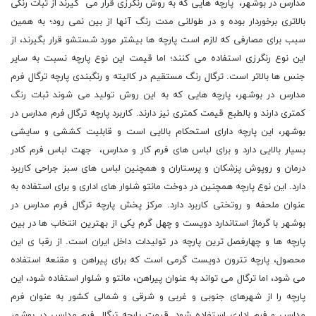
مدارس در بوشهر، پارچه هایی که به روش رنگرزی قرار می گیرند از ثبات رنگی
بالاتری برخوردار بوده و در طولانی مدت رنگ آنها از بین نمی رود؛ به همین
سبب برای مصارفی که لازم است پارچه ها بیشتر مورد شستشو قرار بگیرند، از
این نوع رنگرزی استفاده می کنند؛ اما قیمت این نوع پارچه نسبت به سایر
جنس ها بالاتر است. ترگال رنگ مستقیم در کالیته و رنگبندی پارچه ترگال فرم
مدارس در بوشهر، پارچه هایی که به این روش تولید می شوند ثبات رنگ
کمتری دارند و بالطبع قیمت کمتری نیز دارند. کاربرد پارچه ترگال فرم مدارس در
بوشهر، این پارچه دارای استحکام بالایی است و قابلیت کششی و سایشی
بسیار بالایی دارد و برای لباس های فرم کار و مدارس، جهت لباس فرم کادر
درمان و روپوش پزشکان و پرستاران و همچنین لباس های سبز جراحی کاربرد
دارد. این نوع پارچه همچنین در دوخت مانتو شلوار های اداری و برای استفاده به
عنوان ملحفه و روتختی کاربرد دارد. مرکز پخش پارچه ترگال فرم مدارس در
بوشهر با گرماژ استاندارد دویست و چهل گرم یکی از بهترین انتخاب ها در بین
پارچه ها و چهارفصل ترین پارچه در تولیدات داخل ایران است. از رقبا ی این
محصول، پارچه تترون دویست گرمی است که برای پیراهن و مقنعه استفاده
می شود، اما ترگال می تواند به عنوان پیراهن، مانتو و شلوار استفاده شود، این
پارچه را از شهرهای جنوبی و غربی و شرقی و شمالی کشور به عنوان فرم
مدارس و فرم اداری استفاده شود. قیمت پارچه ترگال فرم مدارس در بوشهر