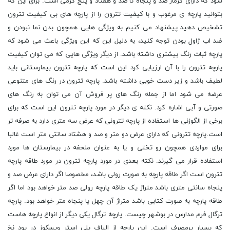
شود که دارای گرماژ صد و پنجاه تا صد و هفتاد و پنج گرمی است. برای این که
بتوانید پارچه ی مرغوب و با کیفیت تترون را از پارچه های بی کیفیت تترون
تشخیص دهید پیشنهاد می کنیم به ویژگی هایی همچون بدن نما نبودن و
ضد اب ژاول بودن توجه کنید، به دلیل این که این ویژگی باعث می شود که
پارچه ثبات رنگ بیشتری داشته باشد. از دیگر ویژگی هایی که می توان کیفیت
پارچه تترون را با آن ارزیابی کرد این است که پارچه تترون بیمارستانی باید
لطیف باشد و زیر دست خوبی داشته باشد. پارچه تترون در رنگ های متنوعی
عرضه می شود اما از جمله رنگ های پر فروش آن می توان به رنگ های
صورتی و آبی اشاره کرد. نکته ی دیگر در مورد پارچه تترون این است که برای
برخی از الگوزنی ها استفاده از پارچه تترونی که عرض سه متری دارد به صرفه تر
است.پارچه تترونی که دارای عرض دو متر و صد و هشتاد سانتی متر است غالبا
برای مواردی همچون رو تختی و یا به عنوان ملحفه در بیمارستان ها مورد
استفاده قرار می گیرند. نکته بعدی در مورد پارچه تترون در مورد طاقه پارچه
تترون است اگر طاقه پارچه به صورت رولی باشد، مخصوصا اگر دارای عرض صد و
پنجاه سانتی متری باشد متراژ یک طاقه پارچه رولی صد متر خواهد بود اما اگر
طاقه پارچه به صورت کتابی باشد متراژ آن چهل یا پنجاه متر خواهد بود. پارچه
ترگال فرم مدارس در بوشهر چیست. پارچه ترگال یکی دیگر از انواع پارچه هاست
که بسیار پرمصرف است. این پارچه از الیاف پلی استر ویسکوز در پود نخ