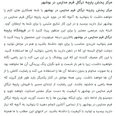
مرکز پخش پارچه ترگال فرم مدارس در بوشهر
مرکز پخش پارچه ترگال فرم مدارس در بوشهر
با شما همکاری های لازم را
خواهد داشت تا بتوانید به آنچه که در مورد خرید پارچه ترگال فرم مدارس در
بوشهر نیاز دارید برسید و در این کار نتایج مثبتی را برای شما به ارمغان آورد.
البته باید مرجعی معتبر را برای این منظور پیدا کنید تا در
فروشگاه پارچه
ترگال فرم مدارس در بوشهر
بالاترین درجه مرغوبیت این محصول را پیدا کنید تا
هم بتوانید خریدی مناسب را برای خود داشته باشید و هم در مراحل تولید و
دوخت انواع البسه ای که در ذهن دارید به راحتی بتوانید آن ها استفاده کنید.
با این کار مصرف کننده ای که این پوشاک را بر تن می کند را نیز راضی نگاه
خواهید داشت، زیرا با هر بار شست و شو نگران رنگ پریدگی آن ها نخواهد بود
و به صورت مداوم و بدون دغدغه آن ها را استفاده می کند و رضایت کاملی را از
آن ها خواهد داشت. پس همه عوامل در کنار یکدیگر باید طور قرار گیرند که
همه راضی و خشنود باشند. این رضایت از ابتدای مسیر با فروش پارچه ترگال
فرم مدارس در بوشهر با کیفیت به دست مرکز معتبر استارت خواهد خورد و
دومینو وار ادامه دارد. برای اینکه بهترین ها را به دست آورید خرید پارچه ترگال
فرم مدارس در بوشهر را از نساجی آنلاین انجام دهید تا بتوانید به آنچه که نیاز
دارید برسید و تولید با کیفیت را داشته باشید. در انتهای این مطلب با ما همراه