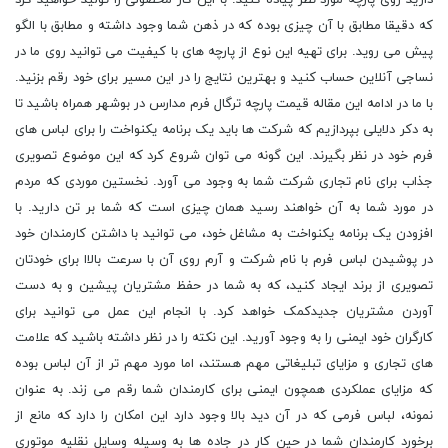
دارید روی پارچه مورد نظر پیاده کنید. با این کار محصولی را تولید خواهید کرد
که دقیقا مطابق با آن چیزی بوده که در ذهن شما وجود داشته و مطابق با الگو
پیش می روید. برای تهیه این نوع از پارچه های با کیفیت می توانید روی ما در
نساجی آنلاین حساب کنید و بهترین نتایج را در این مسیر برای خود رقم بزنید.
با ما در ادامه این مقاله قیمت پارچه ترگال فرم مدارس در بوشهر همراه باشید تا
به دکر دلایلی بپردازیم که شرکت ها باید یک برنامه یکنواخت را برای لباس های
فرم خود در نظر بگیرند. این گونه می توان شروع کرد که این موضوع تصویری
جذاب برای نام تجاری شرکت شما به وجود می آورد. نخستین موردی که مردم
در مورد شما به آن خواهند رسید همان چیزی است که شما بر تن دارید. با
افزودن یک برنامه یکنواخت به مشاغل خود، می توانید با داشتن کارمندان خود
در پوشیدن لباس فرم با نام شرکت و آرم روی آن با سرعت بالاا برای خودتان
تصویری از برند ایجاد کنید، که به شما در حفظ مشتریان پیشین و به دست
آوردن مشتریان جدیدکمک خواهد کرد. با انجام این عمل می توانید برای
کارگران خود ایمنی را به وجود آورید. این نکته را در نظر داشته باشید که علامت
های تجاری و مزایای تبلیغاتی مهم هستند، اما مورد مهم تر از آن لباس بوده
که مزایای عملکردی همچون ایمنی برای کارمندان شما رقم می زند. به عنوان
نمونه، لباس فرمی که در آن دید بالا وجود دارد این امکان را دارد که مانع از
برخورد کارمندان شما در حین کار در جاده ها به وسیله وسایل نقلیه موتوری