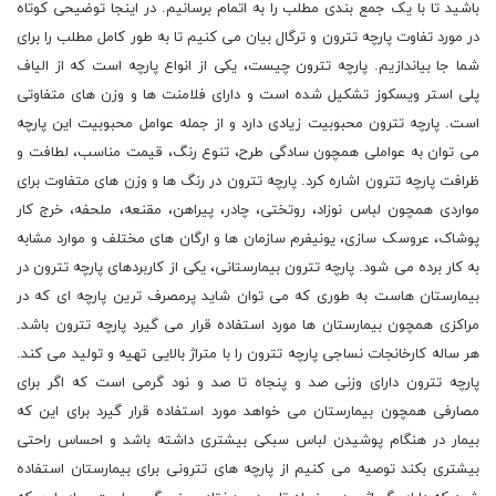
باشید تا با یک جمع بندی مطلب را به اتمام برسانیم. در اینجا توضیحی کوتاه
در مورد تفاوت پارچه تترون و ترگال بیان می کنیم تا به طور کامل مطلب را برای
شما جا بیاندازیم. پارچه تترون چیست، یکی از انواع پارچه است که از الیاف
پلی استر ویسکوز تشکیل شده است و دارای فلامنت ها و وزن های متفاوتی
است. پارچه تترون محبوبیت زیادی دارد و از جمله عوامل محبوبیت این پارچه
می توان به عواملی همچون سادگی طرح، تنوع رنگ، قیمت مناسب، لطافت و
ظرافت پارچه تترون اشاره کرد. پارچه تترون در رنگ ها و وزن های متفاوت برای
مواردی همچون لباس نوزاد، روتختی، چادر، پیراهن، مقنعه، ملحفه، خرج کار
پوشاک، عروسک سازی، یونیفرم سازمان ها و ارگان های مختلف و موارد مشابه
به کار برده می شود. پارچه تترون بیمارستانی، یکی از کاربردهای پارچه تترون در
بیمارستان هاست به طوری که می توان شاید پرمصرف ترین پارچه ای که در
مراکزی همچون بیمارستان ها مورد استفاده قرار می گیرد پارچه تترون باشد.
هر ساله کارخانجات نساجی پارچه تترون را با متراژ بالایی تهیه و تولید می کند.
پارچه تترون دارای وزنی صد و پنجاه تا صد و نود گرمی است که اگر برای
مصارفی همچون بیمارستان می خواهد مورد استفاده قرار گیرد برای این که
بیمار در هنگام پوشیدن لباس سبکی بیشتری داشته باشد و احساس راحتی
بیشتری بکند توصیه می کنیم از پارچه های تترونی برای بیمارستان استفاده