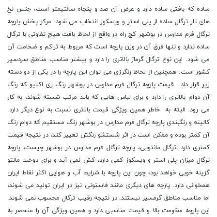
ساده که بافتی ساده دارد و عرض آن صد و پنجاه سانتیمتر است، جنس نخ
های تار ترگال ساده از پلی استر و ویسکوز انتخاب می شود. مرکز پخش پارچه
ترگال فرم مدارس در بوشهر کج راه در واقع از لحاظ بافت هیچ تفاوتی با ترگال
ساده ندارد و تنها فرق آن در وزن پارچه است که مربوط به تراکم و ضخامت آن
می شود. این نوع ترگال گرماژ بالاتری را دارد و بیشتر مناسب مناطق سردسیر
کشور است. همچنین از لحاظ رنگرزی می توان این پارچه را در یکی از دو دسته
زیر قرار داد. قیمت پارچه ترگال فرم مدارس در بوشهر رنگ ری اکتیو که رنگ
آن دوام بالاتری را دارد و برای لباس هایی که باید مرتب شسته شوند، به کار
می رود. البته به خاطر همین ویژگی قیمت بالاتری نسبت به نوع دیگر دارد.
کالیته و رنگبندی پارچه ترگال فرم مدارس در بوشهر رنگ مستقیم که دوام رنگ
آن کمتر بوده و ممکن است در اثر شستشو رنگش تغییر کند، در نتیجه قیمت
کمتری دارد. ترگال مانتویی، پارچه ترگال فرم مدارس در بوشهر چیست، پارچه
ترگال میزان پلی استر و ویسکوز کمی دارد، کش نمی آید و برای دوخت مانتو
گزینه خوبی خواهد بود، چون این پارچه با شرایط آب و هوایی اکثر نقاط ایران
همخوانی دارد. پارچه های دیگری مانند فاستونی نیز در ایران تولید می شوند،
اما مناسب مناطق گرمسیر نیستند. در نتیجه رقیب ترگال محسوب نمی شوند.
این پارچه مقاومت بالا و قیمت مناسبی دارد و همین ویژگی آن را منحصر به