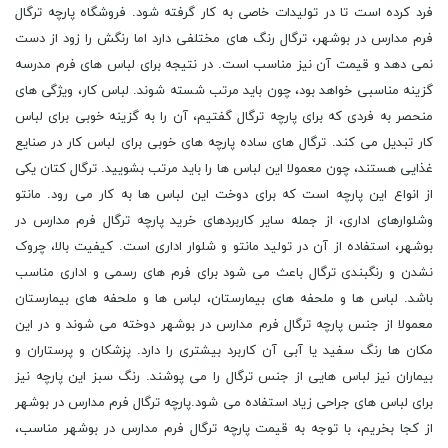
فرد کرده است تا در تولیدات خاصی به کار گرفته شود. فروشگاه پارچه ترگال
فرم مدارس در بوشهر، ترگال رنگ های مختلفی دارد اما رنگش را زود از دست
نمی دهد و قیمت آن نیز مناسب است. در نتیجه برای لباس های فرم مدرسه
گزینه مناسبی خواهد بود، چون باید مرتب شسته شوند. لباس کار، ویژگی های
منحصر به فردی که برای پارچه ترگال گفتیم، آن را به گزینه خوبی برای لباس
کار تبدیل می کند. ترگال های ساده پارچه های خوبی برای لباس کار در صنایع
غذایی هستند، چون معمولا این لباس ها را باید مرتب بشویید. ترگال کتان یکی
از انواع این پارچه است که برای دوخت این لباس ها به کار می رود. مانتو
وشلوارهای اداری، از جمله سایر کاربردهای خرید پارچه ترگال فرم مدارس در
بوشهر، استفاده از آن در تولید مانتو و شلوار اداری است. کیفیت بالا، چروک
نشدن و رنگبندی ترگال باعث می شود برای فرم های رسمی و اداری مناسب
باشد. لباس ها و ملحفه های بیمارستان، لباس ها و ملحفه های بیمارستان
معمولا از جنس پارچه ترگال فرم مدارس در بوشهر دوخته می شوند و در این
مکان ها رنگ سفید یا آبی آن کاربرد بیشتری را دارد. پزشکان و پرستاران و
بیماران نیز لباس هایی از جنس ترگال را می پوشند. رنگ سبز این پارچه نیز
برای لباس های جراحی زیاد استفاده می شود.پارچه ترگال فرم مدارس در بوشهر
از کجا بخریم، با توجه به قیمت پارچه ترگال فرم مدارس در بوشهر مناسب،