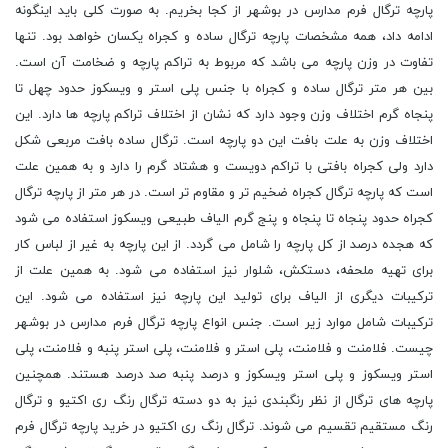
پارچه ترگال فرم مدارس در بوشهر از کجا بخریم. به صورت کلی باید اینگونه
ادامه داد، همه مشخصات پارچه ترگال ساده و کجراه یکسان خواهد بود. تنها
تفاوت در وزن پارچه می باشد که مربوط به تراکم پارچه و ضخامت آن است.
بین هر متر ترگال ساده و کجراه با جنس پلی استر و ویسکوز حدود چهل تا
پنجاه گرم اختلاف وزن وجود دارد که نشان از اختلاف تراکم پارچه ها دارد. این
اختلاف وزن به علت بافت این دو پارچه است. ترگال ساده بافت مربعی شکل
دارد ولی کجراه بافتی با تراکم دویست و هشتاد گرم را دارد و به همین علت
است که پارچه ترگال کجراه ضخیم تر و مقاوم تر است. در هر متر از پارچه ترگال
کجراه حدود پنجاه تا پنجاه و پنج گرم الیاف طبیعی ویسکوز استفاده می شود
که هجده درصد از کل پارچه را شامل می گردد. از این پارچه به غیر از لباس کار
برای تهیه ملحفه، دستکش، شلوار نیز استفاده می شود. به همین علت از
ترکیبات دیگری از الیاف برای تولید این پارچه نیز استفاده می شود. این
ترکیبات شامل موارد زیر است. جنس انواع پارچه ترگال فرم مدارس در بوشهر
چیست. فلامنت و فلامنت، پلی استر و فلامنت، پلی استر پنبه و فلامنت، پلی
استر ویسکوز و پلی استر ویسکوز و درصد پنبه صد درصد هستند. همچنین
پارچه های ترگال از نظر رنگبندی نیز به دو دسته ترگال رنگ ری اکتیو و ترگال
رنگ مستقیم تقسیم می شوند. ترگال رنگ ری اکتیو در خرید پارچه ترگال فرم