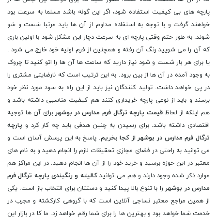
پارچه های بی کیفیت استفاده شود، اگر این گونه باشد مسلما به سرعت بود
خواهند گرفت و با توجه به استفاده مداوم از آن ها باید مرتبا شست و شو
شوند. به طور حتم وقتی پارچه ای به سرعت دچار این مشکل شود با اولین باری
که آن را می شویید رنگ آن رفته و همچنین از فرم اولیه خود خارج می شود .
یا برای هر بار شست و شود نیاز دارید که ساعت ها آن ها را اتو کنید تا چروک
به وجود آمده در آن ها از بین برود. به این ترتیب است که نارضایتی مشتری را
در پی خواهد داشت. تولید کنندگان نیز باید از این راه به سود مورد نظر خود
برسند و باید از نوعی پارچه خریداری کنند هم کیفیت مناسبی داشته باشد و
هم اینکه از لحاظ
قیمت پارچه ترگال فرم مدارس در بوشهر
برای آن ها توجیه
اقتصادی داشته باشد. برای رسیدن به چنین هدفی باید چه کار کرد و
پارچه
ترگال فرم مدارس در بوشهر از کجا بخریم
. پاسخ به این پرسش آسان است و
می توانید به راحتی در فضای مجازی تحقیقات لازم را انجام دهید و به نام های
معتبر در این حوزه برسید و خرید خود را از آن ها انجام دهید. در این مراکز هم
موارد ذکر شده وجود دارند و هم می توانید
کالیته و رنگبندی پارچه ترگال فرم
مدارس در بوشهر
را با تنوع بالا پیدا کنید و دستتان برای انتخاب باز است. یکی
از همین مراجع معتبر نساجی آنلاین است که با گروهی کارکشته و مجرب در
خدمت شما خواهد بود و بهترین ها را برای شما رقم خواهد زد. ما کا در بازار این