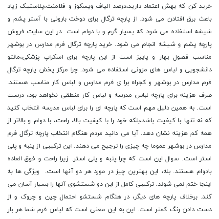
خرید کن که بهش اعتماد دارید،درصد الیاف ویسکوز و فلامنت،پلاستیک زیاد
باعث برق افتادن می شود. از پارچه ترگال برای دوخت بارونی با آستر پشم و
شیشه استفاده می شود که بسیار گرم و با دوام است. در این سایت فروش
پارچه پشم و شیشه انجام می شود. خرید پارچه ترگال فرم مدارس در بوشهر
مناسب فصول بهار و پاییز است از این پارچه برای اسکراپ پزشکی،مانتو
دانشجویی و لباس های مزونی استفاده می شود. چرا مرکز پخش پارچه ترگال
فرم مدارس در بوشهر و کجراه برا ی فرم مدارس و لباس کار مناسب هستند.
صرف هزینه برای پارچه لباس مدرسه و لباس کار منطقی نخواهد بود، درست
است. به همین دلیل مهم است که پارچه ای را برای لباس مدرسه انتخاب کنید
که نه تنها با کیفیت باشد،بلکه خود را با کیفیت بالا، راحت، با دوام و بالاتر از
همه کم هزینه نشان دهد. آیا می دانید مردم هنگام انتخاب پارچه ترگال فرم
مدارس در بوشهر عموما چه چیزی را ترجیح می دهند. این ترکیبی از پنبه و پلی
استر است. سوال این است که چرا پنبه و پلی استر. زیرا راحت و فوق العاده
بادوام هستند. بله، این بهترین چیز در مورد هر دو آنها است. ویژگی ها به
اینجا ختم نمی شوند. ترکیبی کامل از این دو شستشوی آنها را بسیار آسان می
کند. برخلاف پارچه های دیگر، در هنگام شستشو احتمال چین و چروک و از
دست دادن رنگ کمتر است. این به این معنی است که لباس فرم شما هر بار