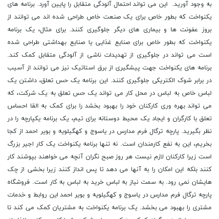
به وجود آورید. این می تواند احتمال آلودگی متقابل را پایین آورد. برنامه های
یکنواخت که بطور خاص برای یک صنعت خاص طراحی شده اند می توانند از
بروز عفونت ها و بیماری های دیگر جلوگیری کنند. برای مثال، یک برنامه
یکنواخت که بطور خاص برای صنایع غذایی یا صنایع بهداشتی طراحی شده
است می تواند در جلوگیری از تهدیدات ناشی از آلودگی متقابل کمک کند.
برنامه های یکنواخت جهت پیشگیری از برق استاتیک نیز می توانند از آسیب
در برابر شوک الکتریکی جلوگیری کنند. این برنامه یک حس تعلق، داشتن یک
لباس خاص به لباس در محل کار می تواند یک حس تعلق به یک شرکت، که
می تواند بهره وری کارکنان خود را بهبود بخشد را برای کمک به القا احساس
تعلق با کارگران و ایجاد یک محیط دوستانه برای تیم، یک برنامه یکپارچه را در
نظر بگیرید. پارچه ترگال فرم مدارس در یاسوج و کهگیلویه و بویر احمد از کجا
بخریم، این به نفع کارمندان است. نه تنها برنامه یکنواخت یک کار اجیر بزرگ
است زیرا کارکنان لازم نیست هر روز صبح نگران آنچه می خواهند بپوشند کار
کنند بلکه این امکان را به آنها می دهد تا پس انداز کنند زیرا بخشی از چک
هایشان نمی رود. به سمت نیاز به لباس خرید به لباس به کار است. فروشگاه
پارچه ترگال فرم مدارس در یاسوج و کهگیلویه و بویر احمد این روابط و خدمات
مشتری را بهبود می بخشد. یک برنامه یکنواخت به مشتریان کمک می کند تا