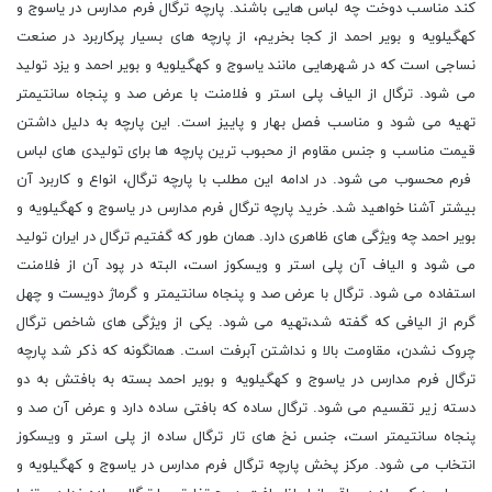
کند مناسب دوخت چه لباس هایی باشند. پارچه ترگال فرم مدارس در یاسوج و
کهگیلویه و بویر احمد از کجا بخریم، از پارچه های بسیار پرکاربرد در صنعت
نساجی است که در شهرهایی مانند یاسوج و کهگیلویه و بویر احمد و یزد تولید
می شود. ترگال از الیاف پلی استر و فلامنت با عرض صد و پنجاه سانتیمتر
تهیه می شود و مناسب فصل بهار و پاییز است. این پارچه به دلیل داشتن
قیمت مناسب و جنس مقاوم از محبوب ترین پارچه ها برای تولیدی های لباس
فرم محسوب می شود. در ادامه این مطلب با پارچه ترگال، انواع و کاربرد آن
بیشتر آشنا خواهید شد. خرید پارچه ترگال فرم مدارس در یاسوج و کهگیلویه و
بویر احمد چه ویژگی های ظاهری دارد. همان طور که گفتیم ترگال در ایران تولید
می شود و الیاف آن پلی استر و ویسکوز است، البته در پود آن از فلامنت
استفاده می شود. ترگال با عرض صد و پنجاه سانتیمتر و گرماژ دویست و چهل
گرم از الیافی که گفته شد،تهیه می شود. یکی از ویژگی های شاخص ترگال
چروک نشدن، مقاومت بالا و نداشتن آبرفت است. همانگونه که ذکر شد پارچه
ترگال فرم مدارس در یاسوج و کهگیلویه و بویر احمد بسته به بافتش به دو
دسته زیر تقسیم می شود. ترگال ساده که بافتی ساده دارد و عرض آن صد و
پنجاه سانتیمتر است، جنس نخ های تار ترگال ساده از پلی استر و ویسکوز
انتخاب می شود. مرکز پخش پارچه ترگال فرم مدارس در یاسوج و کهگیلویه و