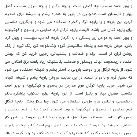
و بویر احمد مناسب چه فصلی است. پارچه ترگال و پارچه تترون مناسب فصل
بهار و تابستان است،همچنین در پاییز به همراه پشم و شیشه برای ضخیم
کردن این پارچه و یا پارچه ترگال کجراه استفاده می شود،و جایگزین مناسبی
برای پارچه کتان می باشد. قیمت پارچه ترگال فرم مدارس در یاسوج و کهگیلویه
و بویر احمد به عوامل زیر بستگی دارد. گرماژ پارچه گه باید دویست و چهل گرم
باش. عرض پارچه صد و پنجاه سانتیمتر، گروه رنگ،توجه کن رنگ تیره از رنگ
روشن،گران تر است. برند و ضمانت و پشتیبانی،ازجایی خرید کن که بهش
اعتماد دارید،درصد الیاف ویسکوز و فلامنت،پلاستیک زیاد باعث برق افتادن می
شود. از پارچه ترگال برای دوخت بارونی با آستر پشم و شیشه استفاده می شود
که بسیار گرم و با دوام است. در این سایت فروش پارچه پشم و شیشه انجام
می شود. خرید پارچه ترگال فرم مدارس در یاسوج و کهگیلویه و بویر احمد
مناسب فصول بهار و پاییز است از این پارچه برای اسکراپ پزشکی،مانتو
دانشجویی و لباس های مزونی استفاده می شود. چرا مرکز پخش پارچه ترگال
فرم مدارس در یاسوج و کهگیلویه و بویر احمد و کجراه برا ی فرم مدارس و
لباس کار مناسب هستند. صرف هزینه برای پارچه لباس مدرسه و لباس کار
منطقی نخواهد بود، درست است. به همین دلیل مهم است که پارچه ای را برای
لباس مدرسه انتخاب کنید که نه تنها با کیفیت باشد،بلکه خود را با کیفیت بالا،