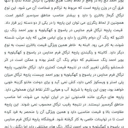
بویر احمد کج راه در واقع از لحاظ بافت هیچ تفاوتی با ترگال ساده ندارد و تنها
فرق آن در وزن پارچه است که مربوط به تراکم و ضخامت آن می شود. این نوع
ترگال گرماژ بالاتری را دارد و بیشتر مناسب مناطق سردسیر کشور است.
همچنین از لحاظ رنگرزی می توان این پارچه را در یکی از دو دسته زیر قرار داد.
قیمت پارچه ترگال فرم مدارس در یاسوج و کهگیلویه و بویر احمد رنگ ری
اکتیو که رنگ آن دوام بالاتری را دارد و برای لباس هایی که باید مرتب شسته
شوند، به کار می رود. البته به خاطر همین ویژگی قیمت بالاتری نسبت به نوع
دیگر دارد. کالیته و رنگبندی پارچه ترگال فرم مدارس در یاسوج و کهگیلویه و
بویر احمد رنگ مستقیم که دوام رنگ آن کمتر بوده و ممکن است در اثر
شستشو رنگش تغییر کند، در نتیجه قیمت کمتری دارد. ترگال مانتویی، پارچه
ترگال فرم مدارس در یاسوج و کهگیلویه و بویر احمد چیست، پارچه ترگال میزان
پلی استر و ویسکوز کمی دارد، کش نمی آید و برای دوخت مانتو گزینه خوبی
خواهد بود، چون این پارچه با شرایط آب و هوایی اکثر نقاط ایران همخوانی دارد.
پارچه های دیگری مانند فاستونی نیز در ایران تولید می شوند، اما مناسب
مناطق گرمسیر نیستند. در نتیجه رقیب ترگال محسوب نمی شوند. این پارچه
مقاومت بالا و قیمت مناسبی دارد و همین ویژگی آن را منحصر به فرد کرده
است تا در تولیدات خاصی به کار گرفته شود. فروشگاه پارچه ترگال فرم مدارس
در یاسوج و کهگیلویه و بویر احمد، ترگال رنگ های مختلفی دارد اما رنگش را زود