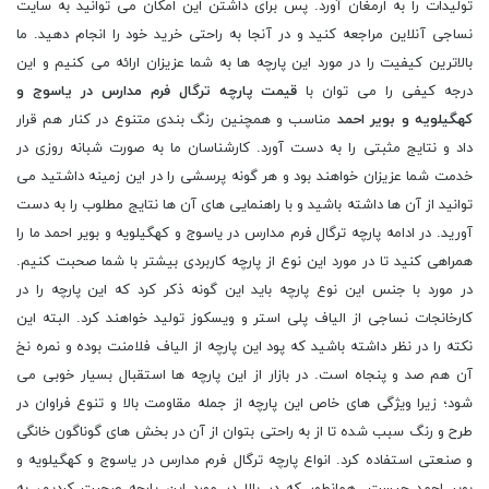
تولیدات را به ارمغان آورد. پس برای داشتن این امکان می توانید به سایت
نساجی آنلاین مراجعه کنید و در آنجا به راحتی خرید خود را انجام دهید. ما
بالاترین کیفیت را در مورد این پارچه ها به شما عزیزان ارائه می کنیم و این
درجه کیفی را می توان با
قیمت پارچه ترگال فرم مدارس در یاسوج و
کهگیلویه و بویر احمد
مناسب و همچنین رنگ بندی متنوع در کنار هم قرار
داد و نتایج مثبتی را به دست آورد. کارشناسان ما به صورت شبانه روزی در
خدمت شما عزیزان خواهند بود و هر گونه پرسشی را در این زمینه داشتید می
توانید از آن ها داشته باشید و با راهنمایی های آن ها نتایج مطلوب را به دست
آورید. در ادامه پارچه ترگال فرم مدارس در یاسوج و کهگیلویه و بویر احمد ما را
همراهی کنید تا در مورد این نوع از پارچه کاربردی بیشتر با شما صحبت کنیم.
در مورد با جنس این نوع پارچه باید این گونه ذکر کرد که این پارچه را در
کارخانجات نساجی از الیاف پلی استر و ویسکوز تولید خواهند کرد. البته این
نکته را در نظر داشته باشید که پود این پارچه از الیاف فلامنت بوده و نمره نخ
آن هم صد و پنجاه است. در بازار از این پارچه ها استقبال بسیار خوبی می
شود؛ زیرا ویژگی های خاص این پارچه از جمله مقاومت بالا و تنوع فراوان در
طرح و رنگ سبب شده تا از به راحتی بتوان از آن در بخش های گوناگون خانگی
و صنعتی استفاده کرد. انواع پارچه ترگال فرم مدارس در یاسوج و کهگیلویه و
بویر احمد چیست. همانطور که در بالا در مورد این پارچه صحبت کردیم، به