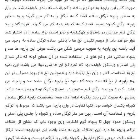
صورت کلی این پارچه به دو نوع ساده و کجراه دسته بندی خواهند شد. در بازار
به منظور پارچه ترگال ساده فقط کلمه ترگال را به کار می گیرند و به منظور
پارچه ترگال کجراه عموما فقط کلمه کجراه را به کار می گیرند. فروشگاه پارچه
ترگال فرم مدارس در یاسوج و کهگیلویه و بویر احمد، نوع ساده را در اختیار شما
قرار خواهد داد. از درهم تنیدن نخ ها با بافتی ساده ترگال ساده به وجود می
آید. بافت این پارچه به صورت مربعی شکل می باشد، عرض این پارچه ها صد و
پنجاه سانتی متر و نخ های تار استفاده شده در آن همان گونه که ذکر شد از
پلی استر و ویسکوز خواهد بود که نمره نخ آن ها سی دولا می باشد. این نمره
نخ به ضخامت، قطر و وزن نخ ارتباط دارد و همچنین نخ های پود مصرفی در این
نوع پارچه از نخ فلامنت بوده که نمره نخ پارچه ترگال ساده صد و پنجاه می
باشد. کجراه و پارچه ترگال فرم مدارس در یاسوج و کهگیلویه و بویر احمد از کجا
بخریم. به صورت کلی باید اینگونه ادامه داد، همه مشخصات پارچه ترگال ساده و
کجراه یکسان خواهد بود. تنها تفاوت در وزن پارچه می باشد که مربوط به تراکم
پارچه و ضخامت آن است. بین هر متر ترگال ساده و کجراه با جنس پلی استر و
ویسکوز حدود چهل تا پنجاه گرم اختلاف وزن وجود دارد که نشان از اختلاف
تراکم پارچه ها دارد. این اختلاف وزن به علت بافت این دو پارچه است. ترگال
ساده بافت مربعی شکل دارد ولی کجراه بافتی با تراکم دویست و هشتاد گرم را