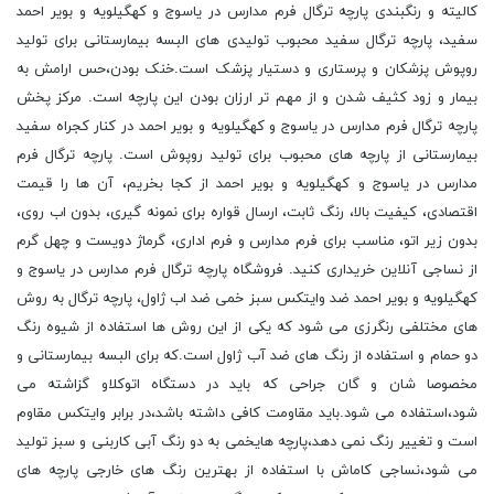
کالیته و رنگبندی پارچه ترگال فرم مدارس در یاسوج و کهگیلویه و بویر احمد
سفید، پارچه ترگال سفید محبوب تولیدی های البسه بیمارستانی برای تولید
روپوش پزشکان و پرستاری و دستیار پزشک است.خنک بودن،حس ارامش به
بیمار و زود کثیف شدن و از مهم تر ارزان بودن این پارچه است. مرکز پخش
پارچه ترگال فرم مدارس در یاسوج و کهگیلویه و بویر احمد در کنار کجراه سفید
بیمارستانی از پارچه های محبوب برای تولید روپوش است. پارچه ترگال فرم
مدارس در یاسوج و کهگیلویه و بویر احمد از کجا بخریم، آن ها را قیمت
اقتصادی، کیفیت بالا، رنگ ثابت، ارسال قواره برای نمونه گیری، بدون اب روی،
بدون زیر اتو، مناسب برای فرم مدارس و فرم اداری، گرماژ دویست و چهل گرم
از نساجی آنلاین خریداری کنید. فروشگاه پارچه ترگال فرم مدارس در یاسوج و
کهگیلویه و بویر احمد ضد وایتکس سبز خمی ضد اب ژاول، پارچه ترگال به روش
های مختلفی رنگرزی می شود که یکی از این روش ها استفاده از شیوه رنگ
دو حمام و استفاده از رنگ های ضد آب ژاول است.که برای البسه بیمارستانی و
مخصوصا شان و گان جراحی که باید در دستگاه اتوکلاو گزاشته می
شود،استفاده می شود.باید مقاومت کافی داشته باشد،در برابر وایتکس مقاوم
است و تغییر رنگ نمی دهد،پارچه هایخمی به دو رنگ آبی کاربنی و سبز تولید
می شود،نساجی کاماش با استفاده از بهترین رنگ های خارجی پارچه های