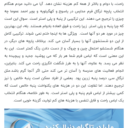
راحت، با دوام و بالاتر از همه کم هزینه نشان دهد. آیا می دانید مردم هنگام
انتخاب پارچه ترگال فرم مدارس در یاسوج و کهگیلویه و بویر احمد عموما چه
چیزی را ترجیح می دهند. این ترکیبی از پنبه و پلی استر است. سوال این است
که چرا پنبه و پلی استر. زیرا راحت و فوق العاده بادوام هستند. بله، این بهترین
چیز در مورد هر دو آنها است. ویژگی ها به اینجا ختم نمی شوند. ترکیبی کامل
از این دو شستشوی آنها را بسیار آسان می کند. برخلاف پارچه های دیگر، در
هنگام شستشو احتمال چین و چروک و از دست دادن رنگ کمتر است. این به
این معنی است که لباس فرم شما هر بار که می پوشید جدید و پیچیده به
نظر می رسد. به علاوه، آنها را به طرز شگفت انگیزی راحت می کند. بنابراین،
انجام فعالیت های مدرسه را آسان تر می کند حتی اگر آنجا گرم باشد.مثل
ترگال سی درصد پنبه زرین پود. بعضی از افراد ممکن است پنبه خالص را نیز
ترجیح دهند. اما تفاوت این دو در هزینه های یکنواخت پنبه خالص است که
کمی بیشتر از لباس فرم پنبه و پلی استر است. به طور خلاصه، هنگام انتخاب
یک لباس راحت و قابل تنفس با هزینه های کم تولید، گزینه خوبی است.