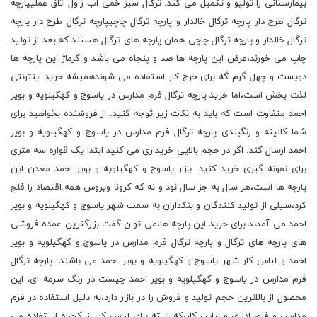
بیمارستانی را تولیو و تکمیل می کند. ترگال سبز خمی آب ژاول اتاق عملیپارچه
ترگال طرح دار پارچه ترگال خالدار و پارچه ترگال چاچیپارچه ترگال طرح دار پارچه
ترگال خالدار و پارچه ترگال چاچی همان پارچه های ترگال هستند که بعد از تولید
چاپ می خورند،عرض این پارچه ها صد و پنجاه می باشد و گرماژ این پارچه ها
دویست و چهل گرم گه برای خرج کار استفاده می شوندهمیشه خرید اینترنتی
لذت بخش است،اما خرید پارچه ترگال فرم مدارس در یاسوج و کهگیلویه و بویر
احمد متفاوت است که باید به نکات زیر توجه کنید. از فروشنده بخواهید برای
شما کالیته و رنگبندی پارچه ترگال فرم مدارس در یاسوج و کهگیلویه و بویر
احمد ارسال کند. اگر در حجم بالایی خریداری می کنید ابتدا یک قواره سه متری
برای نمونه گیری خرید کنید. بازار یاسوج و کهگیلویه و بویر احمد معدن این
پارچه ها است،هر سال به جز سال نود و نه که کرونا ویروس همه اقتصاد را فلج
کرد،سیلی از تولید کنندگان و بنکداران به سمت شهر یاسوج و کهگیلویه و بویر
احمد می آمدند برای خرید این پارچه ها،می توان گفت بزرگترین عمده فروشی
های پارچه های ترگال و پارچه ترگال فرم مدارس در یاسوج و کهگیلویه و بویر
احمد و لباس کار شهر یاسوج و کهگیلویه و بویر احمد می باشند. پارچه ترگال
فرم مدارس در یاسوج و کهگیلویه و بویر احمد چیست در رنگ سرمه ای، این
محصول از بالاترین حجم تولید و فروش را در بازار دارد،به دلیل استفاده در فرم
مدارس و فرم اداری و لباس کار،که البته برای لباس کار از کجراه استفاده می