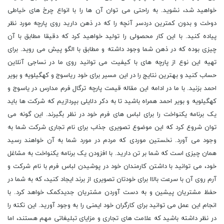
خواهید شد، نشوید. به راحتی می توان آن ها را با انواع چرخ های خیاطی
دوخت و بدون کمترین دردسر آنچه را که در ذهن دارید روی پارچه مورد نظر
پیاده کنید. با این کار محصولی را تولید خواهید کرد که دقیقا مطابق با آن
چیزی بوده که در ذهن شما وجود داشته و مطابق با الگو پیش می روید. برای
تهیه این نوع از پارچه های با کیفیت می توانید روی ما در نساجی آنلاین
حساب کنید و بهترین نتایج را در این مسیر برای خود ریاسوج و کهگیلویه و بویر
احمد بزنید. با ما در ادامه این مقاله قیمت پارچه ترگال فرم مدارس در یاسوج و
کهگیلویه و بویر احمد همراه باشید تا به دکر دلایلی بپردازیم که شرکت ها باید
یک برنامه یکنواخت را برای لباس های فرم خود در نظر بگیرند. این گونه می
توان شروع کرد که این موضوع تصویری جذاب برای نام تجاری شرکت شما به
وجود می آورد. نخستین موردی که مردم در مورد شما به آن خواهند رسید
همان چیزی است که شما بر تن دارید. با افزودن یک برنامه یکنواخت به مشاغل
خود، می توانید با داشتن کارمندان خود در پوشیدن لباس فرم با نام شرکت و
آرم روی آن با سرعت بالاا برای خودتان تصویری از برند ایجاد کنید، که به شما در
حفظ مشتریان پیشین و به دست آوردن مشتریان جدیدکمک خواهد کرد. با
انجام این عمل می توانید برای کارگران خود ایمنی را به وجود آورید. این نکته را
در نظر داشته باشید که علامت های تجاری و مزایای تبلیغاتی مهم هستند، اما