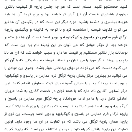
کنید جحستجو کنید. مسلم است که هر چه جنس پارچه از کیفیت بالاتری
برخوردار باشدريال قیمت آن نیز گران تر خواهد بود و برای تهیه آن ها باید
هزینه بیشتری را داشته باشید. مورد دیگر این است که در رنگبندی آن ها نیز
می توان تفاوت قیمت را مشاهده کرد و با توجه به
کالیته و رنگبندی پارچه
ترگال فرم مدارس در یاسوج و کهگیلویه و بویر احمد
قیمت آن ها نیز متغیر
خواهد بود. از دیگر عوامل که می توان در این زمینه نام برد این است که
نوسانات بازار نتاثیر مستقیم بر قیمت ها دارد و سبب خواهد شد که آن ها بالا
یا پایین بروند. دیگر مورد را می توان در انصاف فروشنده و شرکتی که با آن کار
می کنید دانست که می تواند در بهای پرداختی موثر باشد. جمیع این عوامل را
می توانید در بهترین مرکز پخش پارچه ترگال فرم مدارس در یاسوج و کهگیلویه
و بویر احمد پیدا کنید و با خیالی آسوده برای ثبت سفارش اقدام کنید. این
مرکز نساجی آنلاین نام دارد که با همه توان در خدمت گذاری به شما عزیزان
آمادگی کامل دارد. با ما در ادامه فروشگاه پارچه ترگال فرم مدارس در یاسوج و
کهگیلویه و بویر احمد همراه باشید تا توضیحات بیشتری را برای شما ارائه کنیم.
پارچه ترگال فرم مدارس در یاسوج و کهگیلویه و بویر احمد چیست، این نوع از
پارچه همان پارچه ترگال می باشد که دو تفاوت در ان ها وجود دارد. اولین
تفاوت این پارچه بافتی کجراه دارد و دومین اختلاف این است که پارچه کجراه