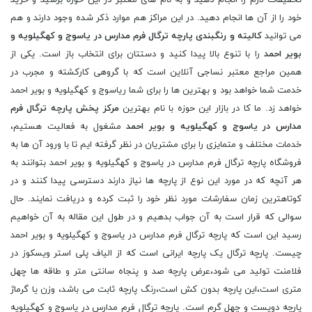
تحقیقات لازم را انجام دهید و به نام های معتبر در این حوزه برسید و خرید
خود را از آن ها انجام دهید. در این مراکز هم موارد ذکر شده وجود دارند و هم
می توانید
کالیته و رنگبندی پارچه ترگال فرم مدارس در یاسوج و کهگیلویه و
بویر احمد
را با تنوع بالا پیدا کنید و دستتان برای انتخاب باز است. یکی از
همین مراجع معتبر نساجی آنلاین است که با گروهی کارکشته و مجرب در
خدمت شما خواهد بود و بهترین ها را برای شما ریاسوج و کهگیلویه و بویر احمد
خواهد زد. ما کا در بازار این حوزه با نام بهترین
مرکز پخش پارچه ترگال فرم
مدارس در یاسوج و کهگیلویه و بویر احمد
مشغول به فعالیت هستیم،
خدمات مختلف و متمایزی را برای مشتریان در نظر گرفته ایم تا با ورود آن ها به
فروشگاه پارچه ترگال فرم مدارس در یاسوج و کهگیلویه و بویر احمد بتوانند به
هر آنچه که در مورد این نوع از پارچه ها نیاز دارند دسترسی پیدا کنند و در
کوتاهترین زمان سفارشات مورد نظر خود را ثبت کرده و دریافت نمایند. حال
سوالی که قرار است به آن جواب بدهیم و در طول این مقاله به آن خواهیم
رسید این است که پارچه ترگال فرم مدارس در یاسوج و کهگیلویه و بویر احمد
چیست. پارچه ترگال یک پارچه ایرانی است که از الیاف پلی استر ویسکوز در
فلامنت تولید می شود،عرض پارچه صد و پنجاه سانتی متر و طاقه ها چهل
متری است،این پارچه بدون کش است،رنگ پارچه ثابت می باشد، وزن یا گرماژ
پارچه دویست و چهل گرم است. پارچه ترگال فرم مدارس در یاسوج و کهگیلویه