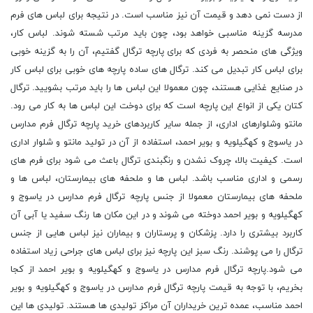
از دست نمی دهد و قیمت آن نیز مناسب است. در نتیجه برای لباس های فرم
مدرسه گزینه مناسبی خواهد بود، چون باید مرتب شسته شوند. لباس کار،
ویژگی های منحصر به فردی که برای پارچه ترگال گفتیم، آن را به گزینه خوبی
برای لباس کار تبدیل می کند. ترگال های ساده پارچه های خوبی برای لباس کار
در صنایع غذایی هستند، چون معمولا این لباس ها را باید مرتب بشویید. ترگال
کتان یکی از انواع این پارچه است که برای دوخت این لباس ها به کار می رود.
مانتو وشلوارهای اداری، از جمله سایر کاربردهای خرید پارچه ترگال فرم مدارس
در یاسوج و کهگیلویه و بویر احمد، استفاده از آن در تولید مانتو و شلوار اداری
است. کیفیت بالا، چروک نشدن و رنگبندی ترگال باعث می شود برای فرم های
رسمی و اداری مناسب باشد. لباس ها و ملحفه های بیمارستان، لباس ها و
ملحفه های بیمارستان معمولا از جنس پارچه ترگال فرم مدارس در یاسوج و
کهگیلویه و بویر احمد دوخته می شوند و در این مکان ها رنگ سفید یا آبی آن
کاربرد بیشتری را دارد. پزشکان و پرستاران و بیماران نیز لباس هایی از جنس
ترگال را می پوشند. رنگ سبز این پارچه نیز برای لباس های جراحی زیاد استفاده
می شود.پارچه ترگال فرم مدارس در یاسوج و کهگیلویه و بویر احمد از کجا
بخریم، با توجه به قیمت پارچه ترگال فرم مدارس در یاسوج و کهگیلویه و بویر
احمد مناسب، عمده ترین خریداران آن مراکز تولیدی ها هستند. تولیدی ها این