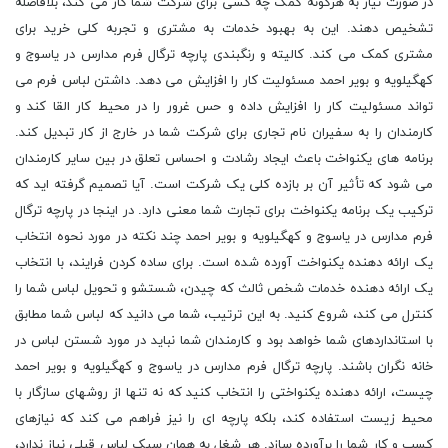
در صورت نیاز به هرگونه کمک چه کسی برای شرکت شما کار می کند، بلافاصله
تشخیص دهند. این به بهبود خدمات به مشتری و تجربه کلی خرید برای
مشتری کمک می کند. کالیته و رنگبندی پارچه ترگال فرم مدارس در یاسوج و
کهگیلویه و بویر احمد مسئولیت کار را افزایش می دهد. داشتن لباس فرم می
تواند مسئولیت کار را افزایش داده و حس غرور را در محیط کار القا کند و
کارمندان را به سفیران نام تجاری برای شرکت شما در خارج از کار تبدیل کند.
برنامه های یکنواخت باعث ایجاد رشادت و احساس تعلق در بین سایر کارمندان
می شود که تأثیر آن بر بازده کلی یک شرکت است. آیا تصمیم گرفته اید که
ترکیب یک برنامه یکنواخت برای تجارت شما معنی دارد. در اینجا در پارچه ترگال
فرم مدارس در یاسوج و کهگیلویه و بویر احمد چند نکته در مورد نحوه انتخاب
یک ارائه دهنده یکنواخت آورده شده است. برای ساده کردن فرایند، با انتخاب
یک ارائه دهنده خدمات شخص ثالث که چیدن، شستشو و تحویل لباس شما را
کنترل می کند، شروع کنید. به این ترتیب، شما می دانید که لباس شما مطابق
با استانداردهای شما خواهد بود و کارمندان شما نباید در مورد شستن لباس در
خانه نگران باشند. پارچه ترگال فرم مدارس در یاسوج و کهگیلویه و بویر احمد
چیست، ارائه دهنده یکنواختی را انتخاب کنید که نه تنها از روشهای سازگار با
محیط زیست استفاده کند، بلکه پارچه ای را نیز فراهم می کند که نیازهای
کسب و کار شما را برآورده سازد. هر شغل به همان سبک لباس قبلی نیاز ندارد،