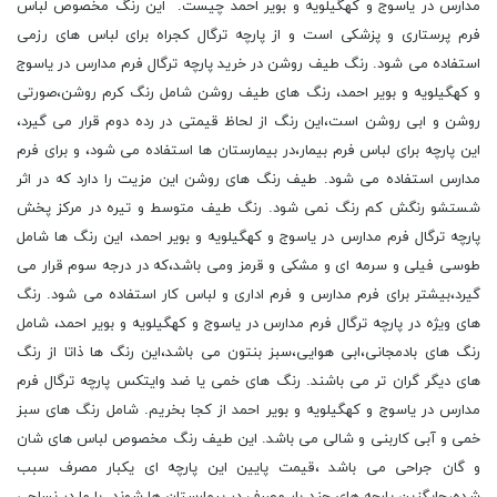
مدارس در یاسوج و کهگیلویه و بویر احمد چیست. این رنگ مخصوص لباس
فرم پرستاری و پزشکی است و از پارچه ترگال کجراه برای لباس های رزمی
استفاده می شود. رنگ طیف روشن در خرید پارچه ترگال فرم مدارس در یاسوج
و کهگیلویه و بویر احمد، رنگ های طیف روشن شامل رنگ کرم روشن،صورتی
روشن و ابی روشن است،این رنگ از لحاظ قیمتی در رده دوم قرار می گیرد،
این پارچه برای لباس فرم بیمار،در بیمارستان ها استفاده می شود، و برای فرم
مدارس استفاده می شود. طیف رنگ های روشن این مزیت را دارد که در اثر
شستشو رنگش کم رنگ نمی شود. رنگ طیف متوسط و تیره در مرکز پخش
پارچه ترگال فرم مدارس در یاسوج و کهگیلویه و بویر احمد، این رنگ ها شامل
طوسی فیلی و سرمه ای و مشکی و قرمز ومی باشد،که در درجه سوم قرار می
گیرد،بیشتر برای فرم مدارس و فرم اداری و لباس کار استفاده می شود. رنگ
های ویژه در پارچه ترگال فرم مدارس در یاسوج و کهگیلویه و بویر احمد، شامل
رنگ های بادمجانی،ابی هوایی،سبز بنتون می باشد،این رنگ ها ذاتا از رنگ
های دیگر گران تر می باشند. رنگ های خمی یا ضد وایتکس پارچه ترگال فرم
مدارس در یاسوج و کهگیلویه و بویر احمد از کجا بخریم. شامل رنگ های سبز
خمی و آبی کاربنی و شالی می باشد. این طیف رنگ مخصوص لباس های شان
و گان جراحی می باشد ،قیمت پایین این پارچه ای یکبار مصرف سبب