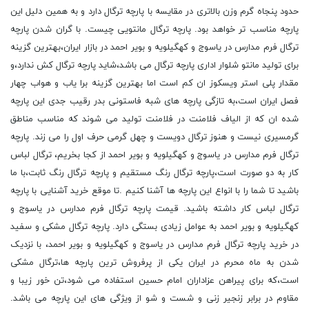
حدود پنجاه گرم وزن بالاتری در مقایسه با پارچه ترگال دارد و به همین دلیل این
پارچه مناسب تر خواهد بود. پارچه ترگال مانتویی چیست. با گران شدن پارچه
ترگال فرم مدارس در یاسوج و کهگیلویه و بویر احمد در بازار ایران،بهترین گزینه
برای تولید مانتو شلوار اداری پارچه ترگال می باشد،شاید پارچه ترگال کش ندارد،و
مقدار پلی استر ویسکوز ان کم است اما بهترین گزینه برا یاب و هواب چهار
فصل ایران است،به تازگی پارچه های شبه فاستونی بدر رقیب جدی این پارچه
شده ان که از الیاف فلامنت در فلامنت تولید می شوند که مناسب مناطق
گرمسیری نیست و هنوز ترگال دویست و چهل گرمی حرف اول را می زند. پارچه
ترگال فرم مدارس در یاسوج و کهگیلویه و بویر احمد از کجا بخریم، ترگال لباس
کار به دو صورت است،پارچه ترگال رنگ مستقیم و پارچه ترگال رنگ ثابت،با ما
باشید تا شما را با انواع این پارچه ها آشنا کنیم .تا موقع خرید آشنایی با پارچه
ترگال لباس کار داشته باشید. قیمت پارچه ترگال فرم مدارس در یاسوج و
کهگیلویه و بویر احمد به عوامل زیادی بستگی دارد. پارچه ترگال مشکی و سفید
در خرید پارچه ترگال فرم مدارس در یاسوج و کهگیلویه و بویر احمد، با نزدیک
شدن به ماه محرم در ایران یکی از پرفروش ترین پارچه ها،ترگال مشکی
است،که برای پیراهن عزاداران امام حسین استفاده می شود،تن خور زیبا و
مقاوم در برابر زنجیر زنی و شست و شو از ویژگی های این پارچه می باشد.