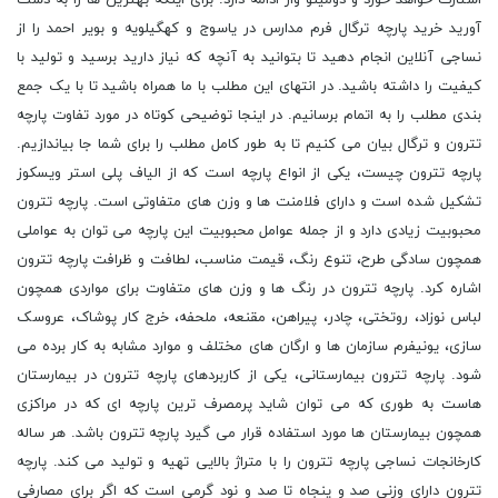
استارت خواهد خورد و دومینو وار ادامه دارد. برای اینکه بهترین ها را به دست
آورید خرید پارچه ترگال فرم مدارس در یاسوج و کهگیلویه و بویر احمد را از
نساجی آنلاین انجام دهید تا بتوانید به آنچه که نیاز دارید برسید و تولید با
کیفیت را داشته باشید. در انتهای این مطلب با ما همراه باشید تا با یک جمع
بندی مطلب را به اتمام برسانیم. در اینجا توضیحی کوتاه در مورد تفاوت پارچه
تترون و ترگال بیان می کنیم تا به طور کامل مطلب را برای شما جا بیاندازیم.
پارچه تترون چیست، یکی از انواع پارچه است که از الیاف پلی استر ویسکوز
تشکیل شده است و دارای فلامنت ها و وزن های متفاوتی است. پارچه تترون
محبوبیت زیادی دارد و از جمله عوامل محبوبیت این پارچه می توان به عواملی
همچون سادگی طرح، تنوع رنگ، قیمت مناسب، لطافت و ظرافت پارچه تترون
اشاره کرد. پارچه تترون در رنگ ها و وزن های متفاوت برای مواردی همچون
لباس نوزاد، روتختی، چادر، پیراهن، مقنعه، ملحفه، خرج کار پوشاک، عروسک
سازی، یونیفرم سازمان ها و ارگان های مختلف و موارد مشابه به کار برده می
شود. پارچه تترون بیمارستانی، یکی از کاربردهای پارچه تترون در بیمارستان
هاست به طوری که می توان شاید پرمصرف ترین پارچه ای که در مراکزی
همچون بیمارستان ها مورد استفاده قرار می گیرد پارچه تترون باشد. هر ساله
کارخانجات نساجی پارچه تترون را با متراژ بالایی تهیه و تولید می کند. پارچه
تترون دارای وزنی صد و پنجاه تا صد و نود گرمی است که اگر برای مصارفی