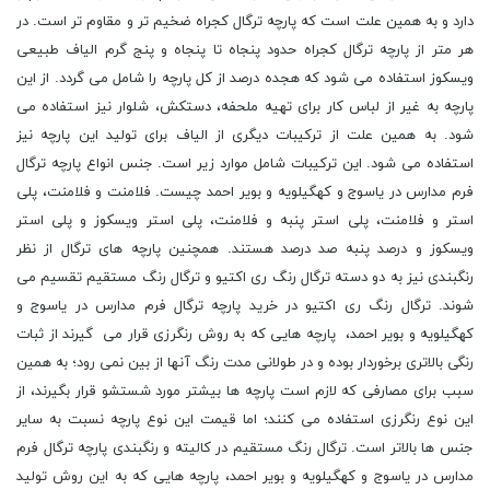
دارد و به همین علت است که پارچه ترگال کجراه ضخیم تر و مقاوم تر است. در
هر متر از پارچه ترگال کجراه حدود پنجاه تا پنجاه و پنج گرم الیاف طبیعی
ویسکوز استفاده می شود که هجده درصد از کل پارچه را شامل می گردد. از این
پارچه به غیر از لباس کار برای تهیه ملحفه، دستکش، شلوار نیز استفاده می
شود. به همین علت از ترکیبات دیگری از الیاف برای تولید این پارچه نیز
استفاده می شود. این ترکیبات شامل موارد زیر است. جنس انواع پارچه ترگال
فرم مدارس در یاسوج و کهگیلویه و بویر احمد چیست. فلامنت و فلامنت، پلی
استر و فلامنت، پلی استر پنبه و فلامنت، پلی استر ویسکوز و پلی استر
ویسکوز و درصد پنبه صد درصد هستند. همچنین پارچه های ترگال از نظر
رنگبندی نیز به دو دسته ترگال رنگ ری اکتیو و ترگال رنگ مستقیم تقسیم می
شوند. ترگال رنگ ری اکتیو در خرید پارچه ترگال فرم مدارس در یاسوج و
کهگیلویه و بویر احمد، پارچه هایی که به روش رنگرزی قرار می گیرند از ثبات
رنگی بالاتری برخوردار بوده و در طولانی مدت رنگ آنها از بین نمی رود؛ به همین
سبب برای مصارفی که لازم است پارچه ها بیشتر مورد شستشو قرار بگیرند، از
این نوع رنگرزی استفاده می کنند؛ اما قیمت این نوع پارچه نسبت به سایر
جنس ها بالاتر است. ترگال رنگ مستقیم در کالیته و رنگبندی پارچه ترگال فرم
مدارس در یاسوج و کهگیلویه و بویر احمد، پارچه هایی که به این روش تولید