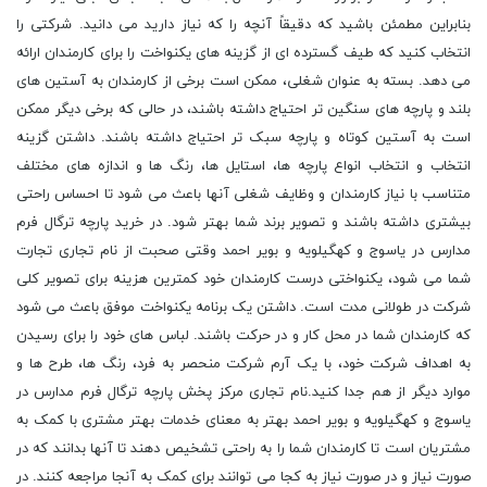
بنابراین مطمئن باشید که دقیقاً آنچه را که نیاز دارید می دانید. شرکتی را
انتخاب کنید که طیف گسترده ای از گزینه های یکنواخت را برای کارمندان ارائه
می دهد. بسته به عنوان شغلی، ممکن است برخی از کارمندان به آستین های
بلند و پارچه های سنگین تر احتیاج داشته باشند، در حالی که برخی دیگر ممکن
است به آستین کوتاه و پارچه سبک تر احتیاج داشته باشند. داشتن گزینه
انتخاب و انتخاب انواع پارچه ها، استایل ها، رنگ ها و اندازه های مختلف
متناسب با نیاز کارمندان و وظایف شغلی آنها باعث می شود تا احساس راحتی
بیشتری داشته باشند و تصویر برند شما بهتر شود. در خرید پارچه ترگال فرم
مدارس در یاسوج و کهگیلویه و بویر احمد وقتی صحبت از نام تجاری تجارت
شما می شود، یکنواختی درست کارمندان خود کمترین هزینه برای تصویر کلی
شرکت در طولانی مدت است. داشتن یک برنامه یکنواخت موفق باعث می شود
که کارمندان شما در محل کار و در حرکت باشند. لباس های خود را برای رسیدن
به اهداف شرکت خود، با یک آرم شرکت منحصر به فرد، رنگ ها، طرح ها و
موارد دیگر از هم جدا کنید.نام تجاری مرکز پخش پارچه ترگال فرم مدارس در
یاسوج و کهگیلویه و بویر احمد بهتر به معنای خدمات بهتر مشتری با کمک به
مشتریان است تا کارمندان شما را به راحتی تشخیص دهند تا آنها بدانند که در
صورت نیاز و در صورت نیاز به کجا می توانند برای کمک به آنجا مراجعه کنند. در