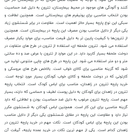
استفاده می‌ شود. با توجه به ماهیت شغل افرادی که در بیمارستان کار می
‌کنند و آلودگی‌ های موجود در محیط بیمارستان، تترون به دلیل ضد حساسیت
بودن انتخاب مناسبی برای یونیفرم ‌های بیمارستانی‌ است. همچنین لطافت و
سبکی این نوع پارچه بسیار حائز اهمیت است. مقاومت در برابر شستشوی زیاد
یکی دیگر از دلایل مناسب بودن مصرف این پارچه در بیمارستان است. همچنین
از تترون‌ها با کیفیت پایین‌ تر به دلیل قیمت مناسب، برای موارد یکبار مصرف
استفاده می‌ شود. تترون ملحفه‌ ای، استفاده از تترون در طرح ‌های متفاوت در
دوخت ملحفه‌ بسیار کاربرد دارد. در این موارد از تترون با عرض صد و ده سانتی
متر و دو متر استفاده می ‌شود. این پارچه در طرح‌ های چاپی متنوعی تولید می
‌شود که گزینه مناسبی برای کالای خواب است. بالاخص طرح‌ های عروسکی و
کارتونی که در دوخت ملحفه و کالای خواب کودکان بسیار مورد توجه است.
خرید پارچه تترون در زاهدان، مناسب برای لباس کودک است. انتخاب پارچه
تترون در زاهدان برای کودکان به دلیل پوست لطیف و حساسی که دارند، بسیار
مهم است. پارچه تترون مرغوب به دلیل ضد حساسیت بودن و لطافتی که دارد
گزینه مناسبی برای این کار است. همچنین لباس کودکان به شستشوی مکرر
نیاز دارد و مقاومت این پارچه در مقابل شستشوی یکی دیگر از دلایل مناسب
بودن این پارچه برای لباس کودکان است. نکات مهم در خرید پارچه تترون در
زاهدان کدام است. یکی از مهم ‌ترین نکات در خرید عمده پارچه، آبرفت آن