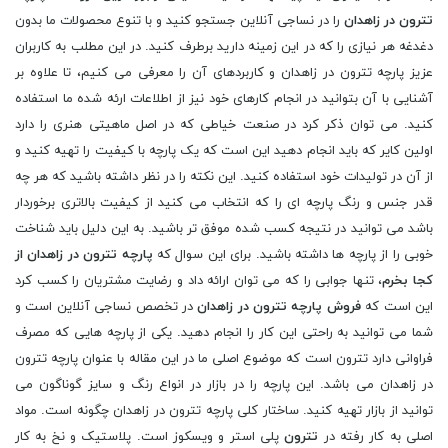
تترون در زاهدان
را در نساجی آنلاین جستجو کنید و با تنوع محصولات ما بدون
دغدغه هر نیازی را که در این زمینه دارید برطرف کنید. در این مطلب به کاربران
عزیز پارچه تترون در زاهدان و کاربردهای آن را معرفی می کنیم، تا علاوه بر
آشنایی با آن بتوانید در انجام کارهای خود نیز از اطلاعات ارئه شده ما استفاده
کنید. می توان ذکر کرد در صنعت خیاطی که در اصل ماهیتی هنری را دارد
اولین کایر که باید انجام دهید این است که یک پارچه با کیفیت را تهیه کنید و
از آن در تولیدات خود استفاده کنید. این نکته را در نظر داشته باشید که هر چه
قدر جنس و رنگ پارچه ای را که انتخاب می کنید از کیفیت بالاتری برخوردار
باشد می توانید در نتیجه کسب شده موفق تر باشید. به این دلیل باید شناخت
خوبی را از پارچه ها داشته باشید. برای این سوال که
پارچه تترون در زاهدان از
کجا بخرم
، تنها جوابی را که می توان ارائه داد و رضایت مشتریان را کسب کرد
این است که
فروش پارچه تترون در زاهدان
در تخصص نساجی آنلاین است و
شما می توانید به راحتی این کار را انجام دهید. یکی از پارچه هایی که مصرف
فراوانی دارد تترون است که موضوع اصلی ما در این مقاله با عنوان پارچه تترون
در زاهدان می باشد. این پارچه را در بازار در انواع رنگ و سایز گوناگون می
توانید از بازار تهیه کنید. ساختار کلی پارچه تترون در زاهدان چگونه است. مواد
اصلی به کار رفته در
تترون
پلی‌ استر و ویسکوز است. پلاستیک و نخ به کار