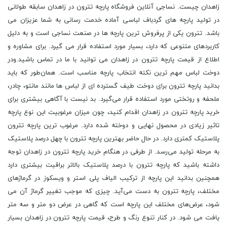
زاهدان چیست. نساجی آنلاین فروشگاه پارچه تترون در زاهدان سابقه طولانی
در تولید پارچه های گردباف لباسی آماده خدمت رسانی به شما عزیزان می
باشد. تترون یکی از پرفروش ‌ترین پارچه ‌ها در صنعت نساجی است و به دلیل
کاربردهای متنوعی که دارد، بسیار مورد استفاده قرار می ‌گیرد. برای مشاوره و
اطلاع از قیمت پارچه تترون در زاهدان می توانید با ما در تماس باشید.ودر
دوخت لباس مهم ‌ترین نکته انتخاب پارچه مناسب است. همان‌طور که باید
بدانید پارچه تترون برای دوخت طیف گسترده‌ ای از لباس‌ ها مانند مانتو، چادر،
ملحفه و روتختی مورد استفاده قرار می‌گیرد. بد نیست با آگاهی بیشتری برای
خرید پارچه تترون در زاهدان اقدام کنید، چون میزان مرغوبیت این نوع پارچه
تاثیر زیادی در محصول نهایی و دوخته ‌شده دارد. مرغوب‌ ترین پارچه تترون
پلاستیک کمتری دارد. در حال حاضر بهترین پارچه تترون با چهل درصد پلاستیک
به مرحله تولید می‌رسد. از طرفی در هنگام خرید پارچه تترون در زاهدان توجه
داشته باشید که پارچه تترون با درصد پلاستیک بالاتر براقیت بیشتری دارد
همچنین بدانید این پارچه از ترکیب الیاف پلی استر و ویسکوز در گرماژهای
مختلف، پارچه تترون به دست می‌آید. چیزی که موجب تغییر گرماژ آن می‌
شود، عرض‌های مختلف این پارچه است که گاهی در عرض دو متر و سه متر
یافت می ‌شود. در کنار تنوع رنگ و طرح، قیمت پارچه تترون در زاهدان بسیار