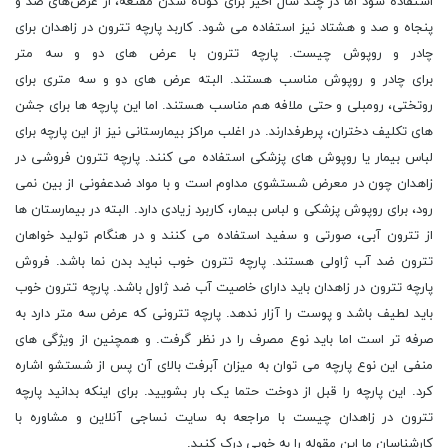
استفاده شود اما در چند سال اخیر برای کوتاه شدن مقنعه، از عرض‌های صد و
پنجاه و صد و هشتاد نیز استفاده می ‌شود. کاربد پارچه تترون در زاهدان برای
چادر و روپوش چیست. پارچه تترون با عرض‌ های دو و سه متر
برای چادر و روپوش مناسب هستند. البته عرض ‌های دو و سه متری برای
روتختی، رومبلی و حتی ملافه هم مناسب هستند. اما این پارچه ‌ها برای جشن‌
های تکلیف دختران، پرطرفدارند. در اغلب مراکز بیمارستانی نیز از این پارچه برای
لباس بیمار یا روپوش‌ های پزشکی استفاده می‌ کنند. پارچه تترون فروشی در
زاهدان چون در معرض شستشوی مداوم است و با مواد ضدعفونی از بین نمی
‌رود، برای روپوش پزشکی و لباس بیمار، کاربرد زیادی دارد. البته در بیمارستان ‌ها
از تترون آبی، صورتی و سفید استفاده می ‌کنند و در هنگام تولید خواهان
تترون ضد آب ژاولی هستند. پارچه تترون خوب نباید بدن نما باشد. فروش
پارچه تترون در زاهدان باید دارای خاصیت آب ضد ژاول باشد. پارچه تترون خوب
باید لطیف باشد و پوست را آزار ندهد. پارچه تترونی که عرض سه متر دارد به
صرفه ‌تر است اما باید نوع مصرف را در نظر گرفت. و همچنین از ویژگی ‌های
منفی این نوع پارچه می ‌توان به میزان آبرفت بالای آن پس از شستشو اشاره
کرد. این پارچه را قبل از دوخت حتما یک بار بشویید. برای اینکه بدانید پارچه
تترون در زاهدان چیست با مراجعه به سایت نساجی آنلاین و مشاوره با
کارشناسان ما این مقوله را به خوبی درک کنید.