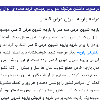
در صورت داشتن هرگونه سوال در زمینه‌ی خرید عمده ی انواع پار
عرضه پارچه تترون عرض 3 متر
پارچه تترون عرض سه متر
یا
پارچه تترون عرض 3 متر
، موضوع
عزیزانی که در این صفحه حضور دارید، این سوال پیش آمده 
زیادی را برای
خرید پارچه تترون عرض 3 متر
انتخاب کرد اما ب
اینترنتی پارچه
دیگر مراجعه کنید. خوشبختانه باید اعلام کنیم
فروش پارچه تترون عرض 3 متر
بوده است. از این رو شما می ت
مدل پارچه خاص مطلع شوید. سال ها قبل و پیش از آنکه تکنولو
اوضاع تغییر کرده و بسیاری از فروشندگان به این نتیجه رسید
کمک آن، سراسر کشور را پوشش دهند و هر روز بر تعداد مشتری
محدود نبودند که کار ایشان
پخش تترون عرض سه متر
بود. آن
نتیجه یک رقابت جدید بر سر
خرید و فروش پارچه تترون عرض 3 متر