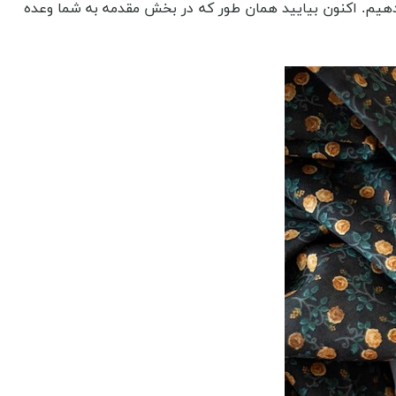
ی توانستیم به عنوان مرجع ارائه قیمت پارچه تترون عرض 3 متر به شما خوبان بدهیم. اکنون بیایید همان طور که در بخش مقدمه به شما وعده