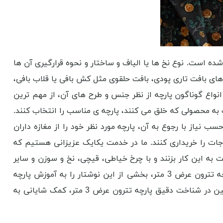
ه ‌است. نوع نخ ‌ها یا الیاف و ساختار و نحوه قرارگیری آن‌ ها
تترون عرض 3 متر و خصوصیات فیزیکی آن را به‌ وجود می‌آورد. پارچه های تترون عرض 3 متر از روش‌های بافت تاری پودی، بافت حلقوی مثل کش ‌بافی یا قلاب بافی،
انواع گوناگون پارچه از نظر جنس و طرح های آن، از مهم‌ ترین
 به محصولی که خلق می ‌کنند، پارچه ‌ی مناسب را انتخاب کنند.
سب نیاز با رجوع به آن، پارچه مورد نظر خود را از مغازه داران
ند و بخواهند مجموعه از انواع منسوجات را خریداری کنند. ما در خدمت یکایک عزیزانی هستیم که
ه این کار بزنند و با چرخ خیاطی، قیچی، نخ و سوزن و سایر
لوازم مرتبط کار کنند. روی مشاوره بی دریغ ما حساب باز کنید. اکنون بیایید برای روشن تر شدن قضیه و شناخت هر چه بهتر پارچه تترون عرض 3 متر، بخشی از این نوشتار را به آموزش پارچه
شناسی اختصاص دهیم. این دسته بندی بسیار کلی می باشد و از ذکر تمام جزئیات صرف نظر شده است. با این حال، قطع به یقین در شناخت دقیق پارچه تترون عرض 3 متر، کمک شایانی به