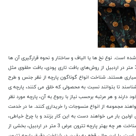
ه ‌است. نوع نخ ‌ها یا الیاف و ساختار و نحوه قرارگیری آن‌ ها
در کنار یکدیگر ساختمان پارچه تترون عرض 3 متر در اردبیل و خصوصیات فیزیکی آن را به‌ وجود می‌آورد. پارچه های تترون عرض 3 متر در اردبیل از روش‌های بافت تاری پودی، بافت حلقوی مثل
 بسیاری هستند. شناخت انواع گوناگون پارچه از نظر جنس و طرح
ناسند تا بتوانند نسبت به محصولی که خلق می ‌کنند، پارچه ‌ی
د دارند و هر مرتبه برحسب نیاز با رجوع به آن، پارچه مورد نظر
 پارچه تترون عرض 3 متر در اردبیل را نداشته باشند و بخواهند مجموعه از انواع منسوجات را خریداری کنند. ما در خدمت
لین بار می خواهند دست به این کار بزنند و با چرخ خیاطی،
قیچی، نخ و سوزن و سایر لوازم مرتبط کار کنند. روی مشاوره بی دریغ ما حساب باز کنید. اکنون بیایید برای روشن تر شدن قضیه و شناخت هر چه بهتر پارچه تترون عرض 3 متر در اردبیل، بخشی از
است. با این حال، قطع به یقین در شناخت دقیق پارچه تترون