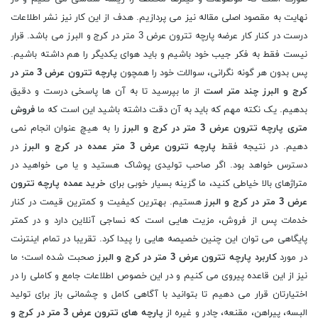
نهایت به مقصود اصلی مقاله نیز می پردازیم. هدف از این کار نیز نشر اطلاعات
درست در کنار کار عرضه پارچه تترون عرض 3 متر در کرج و البرز می باشد. قرار
نیست فقط به فکر جیب خود باشیم و باید هوای یکدیگر را هم داشته باشیم.
پس بدون هر گونه نگرانی، سوالات خود را همچون
پارچه تترون عرض 3 متر در
کرج و البرز چند متر است
از ما بپرسید تا به آن ها پاسخی درست و دقیق
بدهیم. یک نکته مهم که باید به آن دقت داشته باشید این است که ما
فروش
متری پارچه تترون عرض 3 متر در کرج و البرز
را به هیچ عنوان انجام نمی
دهیم. در نتیجه فقط
پارچه تترون عرض 3 متر عمده در کرج و البرز
در
دسترس خواهد بود. اگر صاحب تولیدی پوشاک هستید و یا می خواهید در
متراژهای بالا خیاطی کنید، ما گزینه بسیار خوبی برای
خرید عمده پارچه تترون
عرض 3 متر در کرج و البرز
هستیم. بهترین کیفیت و کمترین قیمت در کنار
خدمات پس از فروش، مزیت هایی است که نساجی آنلاین دارد و در کمتر
پایگاهی می توان این چنین خصیصه هایی را پیدا کرد. تقریبا در تمام اینترنت
در مورد
کاربرد پارچه تترون عرض 3 متر در کرج و البرز
صحبت شده است؛ ما
نیز از این قاعده پیروی می کنیم و در این خصوص اطلاعات جامع و کاملی را در
اختیارتان قرار می دهیم تا بتوانید با آگاهی کامل و چشمانی باز برای تولید
البسه، پیراهن، مقنعه، چادر و غیره از
پارچه های تترون عرض 3 متر در کرج و