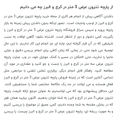
از پارچه تترون عرض 3 متر در کرج و البرز چه می دانیم
داشتن آگاهی پیش از انجام هر کاری از جمله خرید پارچه تترون عرض 3 متر در
کرج و البرز از اوجب واجبات است. تصور اینکه بدون داشتن پیش زمینه به بازار
پارچه بروید و سپس سراغ فروشگاه پارچه تترون عرض 3 متر در کرج و البرز را
بگیرید، کمی دشوار و دور از انتظار است. اشتباه نشود؛ گاهی اوقات به سبب
شرایطی که در آن قرار گرفته ایم، چاره ای جز انجام این کار نداریم. با این حال
توصیه می شود حتی در زمانی که زمان کافی برای انجام بررسی دقیق و جزئی
ماجرا را ندارید، حتی الامکان در مسیر با کمک موبایل خود، در وب عبارت پارچه
تترون عرض سه متر در کرج و البرز را جست و جو کنید و مقداری در مورد آن
مطالعه کنید. راهکار قابل انجام دیگر، برقراری تماس تلفنی با مراجعی مثل
نساجی آنلاین است که در زمینه فروش پارچه تترون عرض 3 متر در کرج و البرز
فعال هستند و می توانند در حد یک مکالمه مختصر، شما را مستفیض کنند.
این حداقل پیشنهادی بود که می توانستیم به عنوان مرجع ارائه قیمت پارچه
تترون عرض 3 متر در کرج و البرز به شما خوبان بدهیم. اکنون بیایید همان طور
که در بخش مقدمه به شما وعده دادیم، کمی عمیق تر موضوع را بررسی کنیم
و به صورت ریشه ای، پارچه تترون عرض 3 متر در کرج و البرز چیست را بررسی