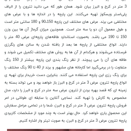
3 متر در کرج و البرز بیان شود. همان طور که می دانید تترون را از الیاف
پلی‌استر ویسکوز تهیه می‌کنند. این پارچه را در اندازه‌ ها و با عرض ‌های
مختلفی می ‌برند. عرض‌ های مختلف این پارچه 90،150 و 180 سانتی‌ متر است
و طول معمول آن دو یا سه متر است. همچنین میزان گرماژ آن ها بین وزن
150 تا 190 می ‌باشد. به‌صورت استاندارد طاقه‌های پارچه‌ای عرض 40 متر را
دارند. انواع مختلفی از پارچه ‌ها بعد از بافته شدن به سالن ‌های رنگرزی
فرستاده می‌شوند و هرکدام از آن ها به روش ‌های مختلف تکمیل می ‌شوند و
طاقه ‌های آن را می پیچند. از نظر رنگ ‌بندی این پارچه بیشتر از 150 رنگ
متفاوت را در برمی‌گیرد اما کارخانه ‌های مشهور و برند از 40 تا 90 رنگ مختلف را
برای رنگ رزی این پارچه استفاده می ‌کنند. بنابراین دست خریدار برای تهیه ی
انواع پارچه تترون عرض 3 متر در کرج و البرز باز خواهد بود و می تواند بسته به
زمینه ای که قصد بهره بردن از تترون عرض سه متر در کرج و البرز را دارد، مدل
مخصوص به کارش را تهیه کند. نساجی آنلاین با سابقه ای طولانی در امر
فروش پارچه تترون عرض 3 متر در کرج و البرز، شما را در تمامی مراحل سفارش
این محصول یاری خواهد کرد. حال بهتر است به چند مورد از مشخصات کاربردی
پارچه تترون عرض 3 متر در کرج و البرز، به صورت تیتر وار اشاره کنیم.