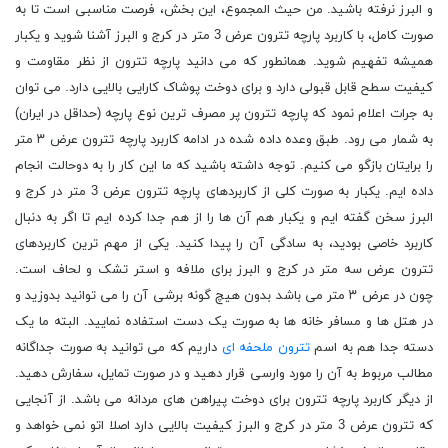
و البرز نرفته باشید. من حیث المجموع، این بخش، فرصت مناسبی است تا به
صورت کامل، با کاربرد پارچه تترون عرض 3 متر در کرج و البرز آشنا شوید و یکبار
همیشه تفهیم شوید. همانطور که می دانید پارچه تترون از نظر مقاومت و
کیفیت سطح قابل قبولی دارد و برای دوخت پوشاک کارایی بالایی دارد. می توان
به جرات اعلام نمود که پارچه تترون پر مصرف ترین نوع پارچه (حداقل در ایران)
به شمار می رود. طبق وعده داده شده در ادامه کاربرد پارچه تترون عرض ۳ متر
را برایتان بازگو می کنیم. توجه داشته باشید که ما این کار را به دوحالت انجام
داده ایم. یکبار به صورت کلی از کاربردهای پارچه تترون عرض 3 متر در کرج و
البرز سخن گفته ایم و یکبار هم آن ها را از هم جدا کرده ایم تا اگر به دنبال
کاربرد خاصی بودید، به سادگی آن را پیدا کنید. یکی از مهم ترین کاربردهای
تترون عرض سه متر در کرج و البرز برای ملافه و استر تشک و لحاف است.
چون در عرض ۳ متر می باشد بدون هیچ گونه برشی آن را می توانید بدوزید و
در هتل ها و مسافر خانه ها به صورت یک دست استفاده نمایید. البته ما یک
دسته جدا هم به اسم
تترون ملحفه ای
داریم که می توانید به صورت جداگانه
مطالب مربوط به آن را مورد وارسی قرار دهید و در صورت تمایل، سفارش دهید.
از دیگر کاربرد پارچه تترون برای دوخت پیراهن های مردانه می باشد. از آنجایی
که تترون عرض 3 متر در کرج و البرز کیفیت بالایی دارد اصلا اتو نمی خواهد و