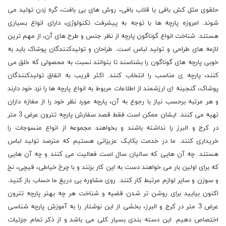
حلقوی مثل کش ‌بافی یا قلاب بافی، روش های بی بافت، گره زدن تولید می‌
شوند. امروزه پارچه ‌ها با توجه به پیشرفت تکنولوژی، دارای انواع بسیاری
هستند. شناخت انواع گوناگون پارچه از نظر جنس و طرح های آن، از مهم‌ ترین
لازمه ‌های طراحی و تولید لباس است. طراحان و تولیدکنندگان پوشاک باید به
خوبی پارچه های گوناگون را بشناسند تا بتوانند نسبت به محصولی که خلق می
‌کنند، پارچه ‌ی مناسب را انتخاب کنند. اکثر قریب به اتفاق تولیدکنندگان
پوشاک، گنجینه ای ارزشمند از اطلاعات مربوط به انواع پارچه ها را نزد خود دارند
و هر مرتبه برحسب نیاز با رجوع به آن، پارچه مورد نظر خود را از مغازه داران
تهیه می کنند. ایشان ممکن است فقط قصد سفارش پارچه تترون عرض 3 متر
در کرج و البرز را نداشته باشند و بخواهند مجموعه از انواع منسوجات را
خریداری کنند. ما در خدمت یکایک عزیزانی هستیم که مترصد تولید لباس
هستند. چه آن هایی که سالیان سال است فعالیت می کنند و چه آن هایی
که برای اولین بار می خواهند دست به این کار بزنند و با چرخ خیاطی، قیچی، نخ
و سوزن و سایر لوازم مرتبط کار کنند. روی مشاوره بی دریغ ما حساب باز کنید.
اکنون بیایید برای روشن تر شدن قضیه و شناخت هر چه بهتر پارچه تترون
عرض 3 متر در کرج و البرز، بخشی از این نوشتار را به آموزش پارچه شناسی
اختصاص دهیم. این دسته بندی بسیار کلی می باشد و از ذکر تمام جزئیات