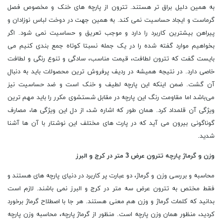
به همین دلیل براق تر هستند. تترون از پارچه های خنک و مخصوص فصل
گرماست و ایجاد حساسیت نمی کند. به همین جهت در دوخت لباس نوزادان و
پیراهن بیشترین کاربرد را دارد و موجب تعریق و حساسیت نمی شود. اگر
بخواهیم موارد گفته شده را در یک جمله نسبتا کوتاه جمع بندی کنیم می
بایست گفت که تترون لطافت، قیمت مناسب، سادگی و تنوع رنگی و لطافت
خاصی دارد. در نتیجه همیشه در ردیف پرفروش ترین محصولات باید به دنبال
آن گشت. ضمن اینکه این پارچه لطیف و خنک است و ضد حساسیت نیز
می‌باشد اما مقاومت رنگ این پارچه در مقابل شستشوی مکرر را باید مهم ترین
ویژگی آن قلمداد کرد. همان طور که اشاره شد، از دل این ویژگی ها، مصارف
گوناگونی بیرون می آید که در پارت های مختلف این نوشتار با آن ها آشنا
شدید.
وزن و گرماژ پارچه تترون عرض 3 متر در کرج و البرز
محاسبه و بررسی وزن و گرماژ، دو عبارت پر کاربرد در دنیای پارچه های هستند و
فقط مختص به تترون عرض سه متر در کرج و البرز نمی باشند. لازم است
بدانید که کلمات گرماژ و وزن هم معنی هستند. هر جا با اصطلاح گرماژ برخورد
کردید، منظور همان وزن پارچه است. منظور از گرماژ پارچه، محاسبه وزن پارچه