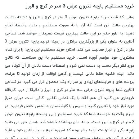
خرید مستقیم پارچه تترون عرض 3 متر در کرج و البرز
زمانی که قصد خرید پارچه تترون عرض 3 متر در کرج و البرز را داشته باشید،
بهترین حالت این است که آن را به صورت مستقیم و بدون واسطه انجام
دهید. به طور حتم در این حالت بهترین قیمت نصیبتان خواهد شد. نساجی
آنلاین به عنوان یکی از بزرگترین مراکزی در زمینه تولید پارچه تترون عرض 3
متر در کرج و البرز فعالیت می کند، امکان خرید مستقیم این پارچه را برای تمام
مشتریان خود فراهم آورده است. خرید مستقیم به این معناست که کالای
مورد نظر دیگر دست به دست نمی شود و اصطلاحا دست دلالان از آن کوتاه می
ماند. البته قضیه فقط دلالی نیست و گاهی اوقات از زمان تولید تا عرضه،
پروسه های و فرآیندهای زیادی بر سر راه یک محصول قرار می گیرد. در نساجی
آنلاین شما پارچه تترون عرض سه متر در کرج و البرز را دقیقا از درب کارخانه
خریداری می کنید آن هم فقط با یک تماس تلفنی. کافی است میزان متراژ
مورد نیاز خود را تعیین کنید و سپس با کارشناسان ما تماس حاصل فرمایید. در
اسرع وقت به خواسته شما که خرید مستقیم و بی واسطه پارچه تترون عرض
3 متر در کرج و البرز است، جامه عمل پوشانده خواهد شد. همان طور می دانید
پارچه یکی از اختراعات اولیه بشر بوده که امروزه تنوع بسیار بالایی دارد و افراد
زیادی از آن برای مصارف مختلف مورد استفاده می کنند. در نساجی آنلاین