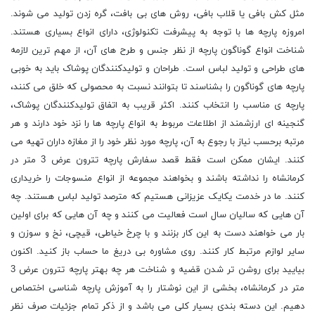
مثل کش ‌بافی یا قلاب بافی، روش های بی بافت، گره زدن تولید می‌ شوند.
امروزه پارچه ‌ها با توجه به پیشرفت تکنولوژی، دارای انواع بسیاری هستند.
شناخت انواع گوناگون پارچه از نظر جنس و طرح های آن، از مهم‌ ترین لازمه
‌های طراحی و تولید لباس است. طراحان و تولیدکنندگان پوشاک باید به خوبی
پارچه های گوناگون را بشناسند تا بتوانند نسبت به محصولی که خلق می ‌کنند،
پارچه ‌ی مناسب را انتخاب کنند. اکثر قریب به اتفاق تولیدکنندگان پوشاک،
گنجینه ای ارزشمند از اطلاعات مربوط به انواع پارچه ها را نزد خود دارند و هر
مرتبه برحسب نیاز با رجوع به آن، پارچه مورد نظر خود را از مغازه داران تهیه می
کنند. ایشان ممکن است فقط قصد سفارش پارچه تترون عرض 3 متر در
کرمانشاه را نداشته باشند و بخواهند مجموعه از انواع منسوجات را خریداری
کنند. ما در خدمت یکایک عزیزانی هستیم که مترصد تولید لباس هستند. چه
آن هایی که سالیان سال است فعالیت می کنند و چه آن هایی که برای اولین
بار می خواهند دست به این کار بزنند و با چرخ خیاطی، قیچی، نخ و سوزن و
سایر لوازم مرتبط کار کنند. روی مشاوره بی دریغ ما حساب باز کنید. اکنون
بیایید برای روشن تر شدن قضیه و شناخت هر چه بهتر پارچه تترون عرض 3
متر در کرمانشاه، بخشی از این نوشتار را به آموزش پارچه شناسی اختصاص
دهیم. این دسته بندی بسیار کلی می باشد و از ذکر تمام جزئیات صرف نظر