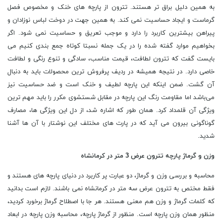
به همین دلیل براق تر هستند. تترون از پارچه های خنک و مخصوص فصل
گرماست و ایجاد حساسیت نمی کند. به همین جهت در دوخت لباس نوزادان و
پیراهن بیشترین کاربرد را دارد و موجب تعریق و حساسیت نمی شود. اگر
بخواهیم موارد گفته شده را در یک جمله نسبتا کوتاه جمع بندی کنیم می
بایست گفت که تترون لطافت، قیمت مناسب، سادگی و تنوع رنگی و لطافت
خاصی دارد. در نتیجه همیشه در ردیف پرفروش ترین محصولات باید به دنبال
آن گشت. ضمن اینکه این پارچه لطیف و خنک است و ضد حساسیت نیز
می‌باشد اما مقاومت رنگ این پارچه در مقابل شستشوی مکرر را باید مهم ترین
ویژگی آن قلمداد کرد. همان طور که اشاره شد، از دل این ویژگی ها، مصارف
گوناگونی بیرون می آید که در پارت های مختلف این نوشتار با آن ها آشنا
شدید.
وزن و گرماژ پارچه تترون عرض 3 متر در کرمانشاه
محاسبه و بررسی وزن و گرماژ، دو عبارت پر کاربرد در دنیای پارچه های هستند و
فقط مختص به تترون عرض سه متر در کرمانشاه نمی باشند. لازم است بدانید
که کلمات گرماژ و وزن هم معنی هستند. هر جا با اصطلاح گرماژ برخورد کردید،
منظور همان وزن پارچه است. منظور از گرماژ پارچه، محاسبه وزن پارچه در ابعاد