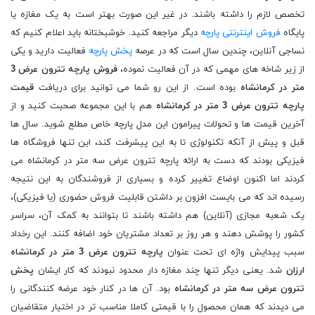
تخصص لازم را داشته باشند. در غیر این صورت بهتر است به یک مغازه یا
پایگاه
فروش اینترنتی پارچه
دیگر مراجعه کنید. خوشبختانه باید اعلام کنیم که
نساجی آنلاین، چندین سال است که در عرصه
پخش پارچه
فعالیت دارید و یکی
از زیر شاخه های مهمی که در آن فعالیت نموده،
فروش پارچه تترون عرض 3
متر در کرمانشاه
بوده است. از این رو شما می توانید برای دریافت
قیمت
پارچه تترون عرض 3 متر در کرمانشاه
هم با این مجموعه صحبت کنید و از
آخرین قیمت ها و تحولات پیرامون این مدل پارچه خاص مطلع شوید. سال ها
قبل و پیش از آنکه تکنولوژی تا به این پیشرفت کند، این تنها فروشگاه ها
فیزیکی بودند که دست به ارائه پارچه تترون عرض سه متر در کرمانشاه می
کردند اما اکنون اوضاع تغییر کرده و بسیاری از فروشندگان به این نتیجه
رسیده اند که می بایست افزون بر داشتن قابلیت فروش حضوری (یا فیزیکی)،
یک شعبه مجازی (آنلاین) هم داشته باشند تا بتوانند به کمک آن، سراسر
کشور را پوشش دهند و هر روز بر تعداد مشتریان خود اضافه کنند. این رخداد
سبب پیدایش واژه ای تحت عنوان
پارچه تترون عرض 3 متر در کرمانشاه
ارزان
شد. یعنی دیگر تنها چند مغازه دار محدود نبودند که کار ایشان
پخش
تترون عرض سه متر در کرمانشاه
بود. آن ها در کنار خود عرضه کنندگانی را
می دیدند که همان محصول را با قیمتی کاملا مناسب تر در اختیار متقاضیان