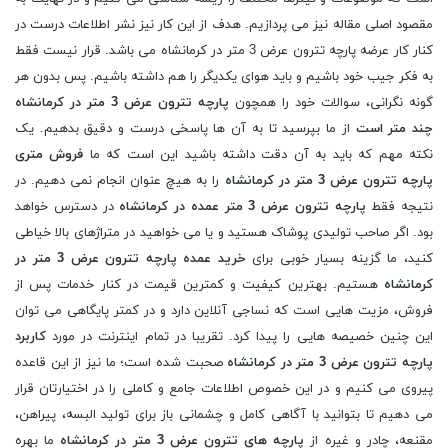
مقصود اصلی مقاله نیز می پردازیم. هدف از این کار نیز نشر اطلاعات درست در
کنار کار عرضه پارچه تترون عرض 3 متر در کرمانشاه می باشد. قرار نیست فقط
به فکر جیب خود باشیم و باید هوای یکدیگر را هم داشته باشیم. پس بدون هر
گونه نگرانی، سوالات خود را همچون
پارچه تترون عرض 3 متر در کرمانشاه
چند متر است
از ما بپرسید تا به آن ها پاسخی درست و دقیق بدهیم. یک
نکته مهم که باید به آن دقت داشته باشید این است که ما
فروش متری
پارچه تترون عرض 3 متر در کرمانشاه
را به هیچ عنوان انجام نمی دهیم. در
نتیجه فقط
پارچه تترون عرض 3 متر عمده در کرمانشاه
در دسترس خواهد
بود. اگر صاحب تولیدی پوشاک هستید و یا می خواهید در متراژهای بالا خیاطی
کنید، ما گزینه بسیار خوبی برای
خرید عمده پارچه تترون عرض 3 متر در
کرمانشاه
هستیم. بهترین کیفیت و کمترین قیمت در کنار خدمات پس از
فروش، مزیت هایی است که نساجی آنلاین دارد و در کمتر پایگاهی می توان
این چنین خصیصه هایی را پیدا کرد. تقریبا در تمام اینترنت در مورد
کاربرد
پارچه تترون عرض 3 متر در کرمانشاه
صحبت شده است؛ ما نیز از این قاعده
پیروی می کنیم و در این خصوص اطلاعات جامع و کاملی را در اختیارتان قرار
می دهیم تا بتوانید با آگاهی کامل و چشمانی باز برای تولید البسه، پیراهن،
مقنعه، چادر و غیره از
پارچه های تترون عرض 3 متر در کرمانشاه
ما بهره