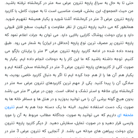
حتی تا به حال به سراغ پارچه تترون عرض سه متر در کرمانشاه نرفته باشید.
من حیث المجموع، این بخش، فرصت مناسبی است تا به صورت کامل، با کاربرد
پارچه تترون عرض 3 متر در کرمانشاه آشنا شوید و یکبار همیشه تفهیم شوید.
همانطور که می دانید پارچه تترون از نظر مقاومت و کیفیت سطح قابل قبولی
دارد و برای دوخت پوشاک کارایی بالایی دارد. می توان به جرات اعلام نمود که
پارچه تترون پر مصرف ترین نوع پارچه (حداقل در ایران) به شمار می رود. طبق
وعده داده شده در ادامه کاربرد پارچه تترون عرض ۳ متر را برایتان بازگو می
کنیم. توجه داشته باشید که ما این کار را به دوحالت انجام داده ایم. یکبار به
صورت کلی از کاربردهای پارچه تترون عرض 3 متر در کرمانشاه سخن گفته ایم و
یکبار هم آن ها را از هم جدا کرده ایم تا اگر به دنبال کاربرد خاصی بودید، به
سادگی آن را پیدا کنید. یکی از مهم ترین کاربردهای تترون عرض سه متر در
کرمانشاه برای ملافه و استر تشک و لحاف است. چون در عرض ۳ متر می باشد
بدون هیچ گونه برشی آن را می توانید بدوزید و در هتل ها و مسافر خانه ها به
صورت یک دست استفاده نمایید. البته ما یک دسته جدا هم به اسم
تترون
ملحفه ای
داریم که می توانید به صورت جداگانه مطالب مربوط به آن را مورد
وارسی قرار دهید و در صورت تمایل، سفارش دهید. از دیگر کاربرد پارچه تترون
برای دوخت پیراهن های مردانه می باشد. از آنجایی که تترون عرض 3 متر در