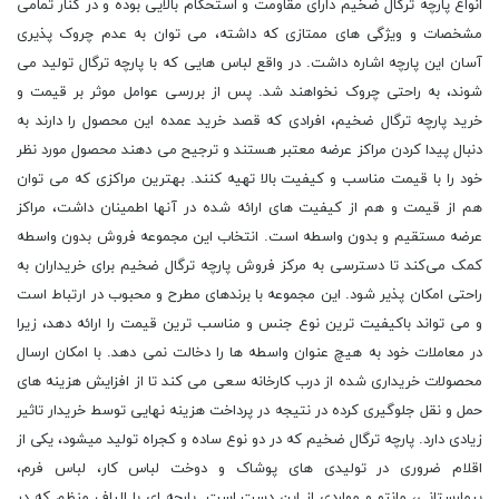
انواع پارچه ترگال ضخیم دارای مقاومت و استحکام بالایی بوده و در کنار تمامی
مشخصات و ویژگی های ممتازی که داشته، می توان به عدم چروک پذیری
آسان این پارچه اشاره داشت. در واقع لباس هایی که با پارچه ترگال تولید می
شوند، به راحتی چروک نخواهند شد. پس از بررسی عوامل موثر بر قیمت و
خرید پارچه ترگال ضخیم، افرادی که قصد خرید عمده این محصول را دارند به
دنبال پیدا کردن مراکز عرضه معتبر هستند و ترجیح می دهند محصول مورد نظر
خود را با قیمت مناسب و کیفیت بالا تهیه کنند. بهترین مراکزی که می توان
هم از قیمت و هم از کیفیت های ارائه شده در آنها اطمینان داشت، مراکز
عرضه مستقیم و بدون واسطه است. انتخاب این مجموعه فروش بدون واسطه
کمک می‌کند تا دسترسی به مرکز فروش پارچه ترگال ضخیم برای خریداران به
راحتی امکان پذیر شود. این مجموعه با برندهای مطرح و محبوب در ارتباط است
و می ‌تواند باکیفیت ترین نوع جنس و مناسب ترین قیمت را ارائه دهد، زیرا
در معاملات خود به هیچ عنوان واسطه ها را دخالت نمی دهد. با امکان ارسال
محصولات خریداری شده از درب کارخانه سعی می کند تا از افزایش هزینه های
حمل و نقل جلوگیری کرده در نتیجه در پرداخت هزینه نهایی توسط خریدار تاثیر
زیادی دارد. پارچه ترگال ضخیم که در دو نوع ساده و کجراه تولید میشود، یکی از
اقلام ضروری در تولیدی های پوشاک و دوخت لباس کار، لباس فرم،
بیمارستانی، مانتو و مواردی از این دست است. پارچه ای با الیاف منظم که در