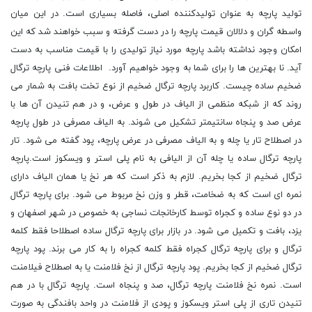
تولید پارچه به عنوان تولیدکننده اصلی، فاصله بسیاری است. در این میان
واسطه گران و دلالان قیمت پارچه را در دست گرفته و سبب خواهند شد که این
امکان وجود نداشته باشد پارچه مورد نیاز تولیدی را با قیمت مناسب به دست
آید. نا بهترین ها را برای شما به وجود خواهیم آورد. اطلاعات فنی پارچه ترگال
ضخیم ساده چیست. کاربرد پارچه ترگال ضخیم از نوع تخت بافت به شمار می
روند که از شبکه منظمی از الیاف در طول و عرض، و در هم تنیدن آن ها با
عرض صد و پنجاه سانتیمتر تشکیل می شوند. به الیاف مصرفی در طول پارچه
در اصطلاح تار یا چله و به الیاف مصرفی در عرض پارچه، پود گفته می شود. تار
پارچه ترگال ساده یا چله آن از الیافی به نام پلی استر و ویسکوز است.پارچه
ترگال ضخیم از کجا بخریم. لازم به ذکر است که هر نخ یا همان الیاف دارای
نمره ای است که به ضخامت، قطر و وزن نخ مربوط می شود. برای پارچه ترگال
در دو نوع ساده و کجراه توسط کارخانجات نساجی به خصوص در شهر اصفهان و
یزد، بافت و تکمیل می شود. در بازار برای پارچه ترگال ساده اصطلاحا فقط کلمه
ترگال و برای پارچه ترگال کجراه فقط کلمه کجراه را به کار می برند. پود پارچه
ترگال ضخیم از کجا بخریم. پود پارچه ترگال از نخ فلامنت یا به اصطلاح فیلامنت
است. نمره نخ فلامنت پارچه ترگال، صد و پنجاه است. پارچه ترگال با در هم
تنیدن تاری از پلی استر ویسکوز و پودی از فلامنت در واحد بافندگی به صورت