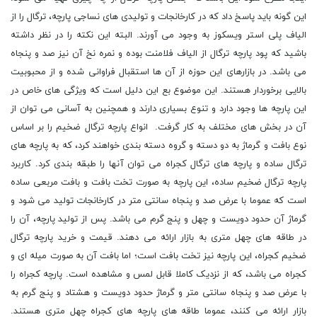
این گونه باید پاسخ داد که در کارخانجات و تولیدی های نساجی پارچه، ترگال را از
الیاف پلی استر ویسکوز به وجود می آورند. البته این نکته را در نظر داشته
باشید که پود پارچه ترگال از الیاف فلامنت بوده و نمره نخ آن نیز صد و پنجاه
می باشد. در بازارهای این حوزه از آن ها استقبال فراوانی شده و از محبوبیت
بالایی برخوردار هستند. این موضوع بع این دلیل است که ویژگی ‌های خاص در
این پارچه ها وجود دارد و تنوع بسیاری دارند و همچنین به آسانی می ‌توان از
آن در بخش ‌های مختلف به کار گرفت. انواع پارچه ترگال ضخیم را بر اساس
نوع بافت و گرماژ به دو دسته و گروه دسته بندی خواهند کرد، که به پارچه های
ترگال ساده و پارچه های ترگال کجراه می توان آنها را طبقه بندی کرد. کاربرد
پارچه ترگال ضخیم ساده، این پارچه به صورت تخت بافت و بافت مربعی ساده
است که عموما با عرض صد و پنجاه سانتی متر در کارخانجات تولید می ‌شود و
گرماژ آن حدود دویست و چهل و پنج گرم می باشد. پس از تولید پارچه، آن را
در طاقه های چهل متری به بازار ارائه می دهند. قیمت و خرید پارچه ترگال
ضخیم کجراه، این پارچه نیز تخت بافت است؛ اما بافت آن به صورت میله ای و
کجراه می ‌باشد، که از نزدیک کاملا قابل لمس و مشاهده است. پارچه کجراه را
با عرض صد و پنجاه سانتی متر و گرماژ حدود دویست و هشتاد و پنج گرم به
بازار ارائه می ‌کنند، عموما طاقه های پارچه های کجراه چهل متری هستند.