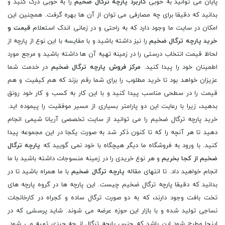
پایان می توانید به خوبی
کاربرد پارچه ترگال ضخیم
را به خوبی درک کنید و
بدانید که دقیقا برای چه مصارفی می توان از آن ها بهره گرفت. همچنین این
امکان در سایت ما وجود دارد که به راحتی و در زمانی اندک استعلام
قیمت و
خرید پارچه ترگال ضخیم
را نیز داشته باشید و با مقایسه با این نوع از پارچه از
لحاظ قیمت انتخاب درستی را در زمینه تهیه آن ها داشته باشید و مرجع مورد
اطمینان خود را پیدا کنید.
مرکز فروش پارچه ترگال ضخیم
در خدمت شما
عزیزان خواهد بود تا خرید مطلوب را برای شما رقم بزند که هم کیفیت و هم
قیمت را در سطحی مناسب پیدا کنید و با این کار به کسب و کار خود رونق
بدهید، زیرا با رعایت این دو پارامتر بسیاری از مسیر موفقیت را پیموده اید.
خرید پارچه ترگال ضخیم را می توانید از سایت تخصصی آریانا شیمی انجام
دهید تا هر آنچه را که تا کنون ذکر شد به صورت یکجا در این مجموعه پیدا
کنید. با ورود به فروشگاه ما دیگر هیچگاه با خود نمی گویید که
پارچه ترگال
ضخیم از کجا بخریم
و هر نوع خریدی را در زمینه منسوجات داشته باشید با ما
انجام خواهید داد. تا انتهای مقاله
پارچه ترگال ضخیم
با ما همراه باشید تا در
بدانید که دقیقا پارچه ترگال ضخیم چیست. این پارچه ها در گروه پارچه های
تخت بافت وجود دارند، که به دو صورت ترگال ساده و کجراه در کارخانجات
نساجی تولید شده و با بازار این حوزه عرضه می شوند. شاید پرسشی که در
اینجا مطرح شود این باشد که جنس پارچه ترگال از چه چیزی تهیه می شود.