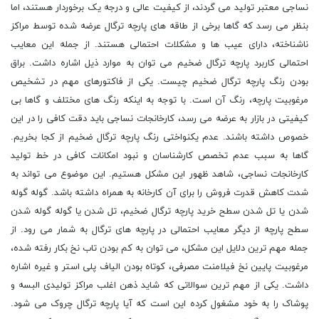
نساجی معتبر تولید می گردند، از کیفیت عالی و درجه یک برخوردار هستند، اما
بنظر می رسد که گاها برخی از طاقه های پارچه ترگال عرضه شده توسط مراکز
ناشناخته، دارای عیب ها و مشکلات احتمالی هستند. از جمله این معایب
احتمالی کاربرد پارچه ترگال ضخیم می توان به موارد ذیل اشاره داشت. براق
بودن رنگ پارچه ترگال ضخیم چیست. یکی از فاکتورهای مهم در تشخیص
مرغوبیت پارچه، رنگ آن است. با توجه به اینکه رنگ های مختلف و گاها بی
کیفیتی در بازار به عرضه می رسد، کارخانجات نساجی باید دقت کافی را در این
خصوص داشته باشند. عدم یکنواختی رنگ پارچه ترگال ضخیم از کجا بخریم.
گاها به سبب عدم تخصص کارشناسان و نبود امکانات کافی در خط تولید
کارخانجات نساجی، شاهد ظهور این مشکل هستیم. این موضوع می تواند به
شدت کاهش قدرت فروش را برای آن کارخانه به همراه داشته باشد. گوله گوله
شدن یا تل شدن سطح خرید پارچه ترگال ضخیم، تل شدن یا گوله گوله شدن
سطح پارچه از دیگر معایب احتمالی در پارچه های ترگال به شمار می رود. از
جمله مهم ترین دلایل این مشکل، می توان به کم بودن تاب نخ بکار رفته شده،
مرغوبیت پایین نخ فیلامنت مصرفی، کوتاه بودن الیاف پلی استر و غیره اشاره
داشت. یکی از مهم ترین سوالاتی که شاید ذهن اغلب مراکز تولیدی البسه و
پوشاک را به خود مشغول کرده این است که آیا پارچه ترگال چروک می شود.