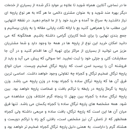
ما در نساجی آنلاین همراه شوید تا علاوه بر موارد ذکر شده از بسیاری از خدمات
دیگر بهره مند شوید و به عنوان مشتری دائمی ما هر گاه به هر نوع پارچه ای
نیاز داشتید به سراغ ما آمده و خرید خود را از ما انجام دهید. در نقظه انتهایی
این مطلب ما را همراهی کنید بع با ارائه نکات پایانی مقاله را به پایان برسانیم و
جمع بندی نهایی را برای شما کاربران گرامی داشته باشیم. همانگونه که می
دانید امکان خرید این نوع از پارچه ها در همه جا وجود دارد و شما مشتریان
عزیز می توانید از بسیاری از مراکز برای تهیه آن ها اقدام کنید و در آن جا
سفارشات کلی و جزئی خود را ثبت نمایید. اما سوالی که پیش می آید و باید از
فروشنه آن را پرسید اسن است که پارچه ترگال ضخیم چیست. میان انواع
پارچه ترگال ضخیم ترگال و کجراه چه تفاوتی وجود خواهد داشت. اساسی ترین
فرق آن ها که پارچه ترگال ساده با کجراه بوده در وزن پارچه می باشد. وزن
پارچه یا گرماژ پارچه در رابطه با تراکم بافت و ضخامت پارچه خواهد بود. بین
پارچه ترگال ساده با کجراه بین چهل تا پنجاه گرم اختلاف وزن مشاهده می
شود. همه مشخصه های پارچه ترگال ساده با کجراه یکسان می باشد. تنها فرق
میان آن ها این است که پارچه ترگال، بافت ساده و مربعی داشته ولی کجراه
همانطور که از نامش آن نیز مشخص است، بافتی کج راه با تراکم دویست و
هشتاد گرم را داراست. به همنی دلیل پارچه ترگال کجراه ضخیم تر خواهد بود و