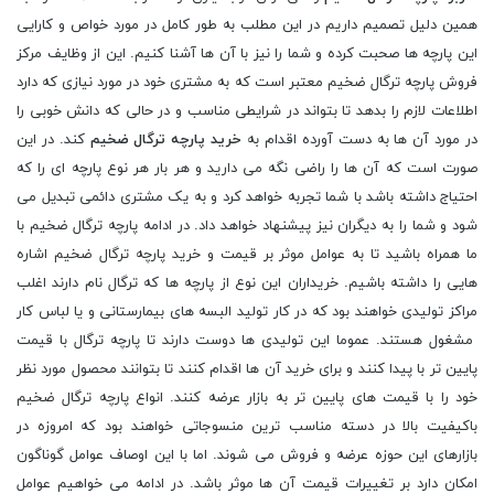
همین دلیل تصمیم داریم در این مطلب به طور کامل در مورد خواص و کارایی
این پارچه ها صحبت کرده و شما را نیز با آن ها آشنا کنیم. این از وظایف مرکز
فروش پارچه ترگال ضخیم معتبر است که به مشتری خود در مورد نیازی که دارد
اطلاعات لازم را بدهد تا بتواند در شرایطی مناسب و در حالی که دانش خوبی را
در مورد آن ها به دست آورده اقدام به
خرید پارچه ترگال ضخیم
کند. در این
صورت است که آن ها را راضی نگه می دارید و هر بار هر نوع پارچه ای را که
احتیاج داشته باشد با شما تجربه خواهد کرد و به یک مشتری دائمی تبدیل می
شود و شما را به دیگران نیز پیشنهاد خواهد داد. در ادامه پارچه ترگال ضخیم با
ما همراه باشید تا به عوامل موثر بر قیمت و خرید پارچه ترگال ضخیم اشاره
هایی را داشته باشیم. خریداران این نوع از پارچه ها که ترگال نام دارند اغلب
مراکز تولیدی خواهند بود که در کار تولید البسه های بیمارستانی و یا لباس کار
مشغول هستند. عموما این تولیدی ها دوست دارند تا پارچه ترگال با قیمت
پایین تر با پیدا کنند و برای خرید آن ها اقدام کنند تا بتوانند محصول مورد نظر
خود را با قیمت های پایین تر به بازار عرضه کنند. انواع پارچه ترگال ضخیم
باکیفیت بالا در دسته مناسب ترین منسوجاتی خواهند بود که امروزه در
بازارهای این حوزه عرضه و فروش می شوند. اما با این اوصاف عوامل گوناگون
امکان دارد بر تغییرات قیمت آن ها موثر باشد. در ادامه می خواهیم عوامل