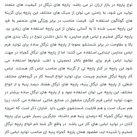
نوع پارچه در بازار ارزان تر می باشد. پارچه های ترگال در کیفیت های متعدد
تولید می شود، به راحتی می توان از سبک های مختلف این پارچه برای گزینه
های گوناگون استفاده کرد. قیمت مناسب در برابر ویژگی های منحصر به فرد
این پارچه سبب شده تا به آسانی بتوان از این پارچه استفاده های زیادی برد.
پارچه ترگال ضخیم و لباس فرم مدارس، به دلیل داشتن تنوع در رنگ بندی های
بالا و مقاومت در برابر شستشو عموما از پارچه های ترگال ساده برای تولید فرم
لباس مدارس ابتدایی استفاده می کنند؛ اما از پارچه ‌های ترگال کجراه در جهت
تولید لباس فرم برای مقاطع بالاتر تحصیلی و اغلب شلوارها استفاده می
شود.این پارچه در کنار پارچه لی از گزینه های مناسب لباس کار هستند. لباس
کار پارچه ترگال ضخیم چیست. برای تولید انواع البسه کار در گروه‌های مختلف
شغلی از پارچه‌ های ترگال پنبه، پارچه های ترگال هفتاد درصد پنبه و از انواع
مختلف این پارچه می توان استفاده نمود و از پارچه های ترگال ساده بیشتر در
جهت تولید لباس فرم کارگران مشغول در صنایع غذایی استفاده می کنند، زیرا
هم سبک است و هم قابلیت شستشوی خوبی دارد. شایان ذکر است که امروزه
پارچه ترگال کجراه که درصدی پنبه هم داشته، جایگزین بسیار خوبی برای پارچه
کتان در تولید لباس های کار می باشد. در واقع اگر شما نام انواع پارچه ترگال
ضخیم را شنیده اید، مقصود همان پارچه کجراه پنبه ای مناسب تولید لباس کار