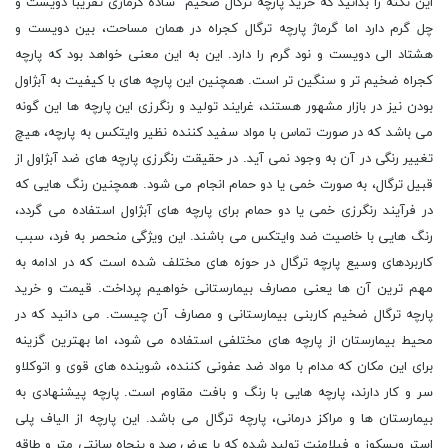
این نکته را بدانید که خرید پارچه ترگال ضخیم ساده گرماژی تقریبا دویست و
چل گرم دارد اما گرماژ پارچه ترگال کجراه در همان مساحت، بین دویست و
هشتاد الی دویست و نود گرم را دارد. این به این معنی خواهد بود که پارچه
کجراه ضخیم تر و سنگین تر است. همچنین این پارچه های با کیفیت به آبژاول
بودن نیز در بازار مشهور هستند، غرایند تولید و رنگرزی این پارچه ها این گونه
می باشد که در صورت تماس با مواد سفید کننده نظیر وایتکس به پارچه، هیچ
تغییر رنگی در آن به وجود نمی آید. در حقیقت رنگرزی پارچه های ضد آبژاول از
قبیل ترگال، به صورت خمی یا دو حمام انجام می شود. همچنین رنگ هایی که
در فرآیند رنگرزی خمی یا دو حمام برای پارچه های آبژاول استفاده می گردد،
رنگ هایی با خاصیت ضد وایتکس می باشند. این ویژگی منحصر به فرد، سبب
کاربردهای وسیع پارچه ترگال در حوزه های مختلف شده است که در ادامه به
مهم ترین آن ها یعنی مصارف بیمارستانی خواهیم پرداخت. قیمت و خرید
پارچه ترگال ضخیم کاربنی بیمارستانی و مصارف آن چیست. می دانید که در
محیط بیمارستان از پارچه های مختلفی استفاده می شود، اما بهترین گزینه
برای این مکان که مدام با مواد ضد عفونی کننده، شوینده های قوی و اتوکلاو
سر و کار دارند، پارچه هایی با رنگ و بافت مقاوم است. پارچه پیشنهادی به
بیمارستان ها و مراکز درمانی، پارچه ترگال می باشد. این پارچه از الیاف پلی
استر ویسکوز و فیلامنت تولید شده که با عرض صد و پنجاه سانتی متر و طاقه