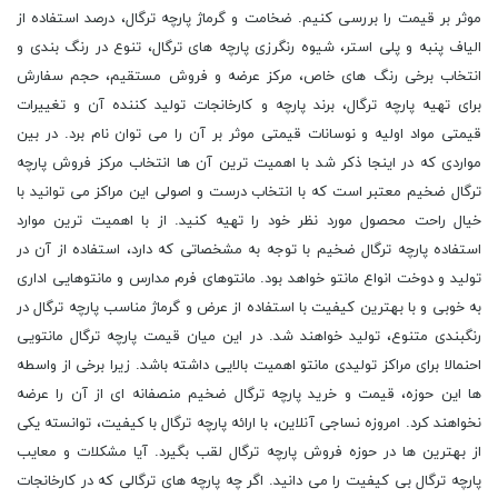
موثر بر قیمت را بررسی کنیم. ضخامت و گرماژ پارچه ترگال، درصد استفاده از
الیاف پنبه و پلی استر، شیوه رنگرزی پارچه های ترگال، تنوع در رنگ بندی و
انتخاب برخی رنگ های خاص، مرکز عرضه و فروش مستقیم، حجم سفارش
برای تهیه پارچه ترگال، برند پارچه و کارخانجات تولید کننده آن و تغییرات
قیمتی مواد اولیه و نوسانات قیمتی موثر بر آن را می توان نام برد. در بین
مواردی که در اینجا ذکر شد با اهمیت ترین آن ها انتخاب مرکز فروش پارچه
ترگال ضخیم معتبر است که با انتخاب درست و اصولی این مراکز می‌ توانید با
خیال راحت محصول مورد نظر خود را تهیه کنید. از با اهمیت ترین موارد
استفاده پارچه ترگال ضخیم با توجه به مشخصاتی که دارد، استفاده از آن در
تولید و دوخت انواع مانتو خواهد بود. مانتوهای فرم مدارس و مانتوهایی اداری
به خوبی و با بهترین کیفیت با استفاده از عرض و گرماژ مناسب پارچه ترگال در
رنگبندی متنوع، تولید خواهند شد. در این میان قیمت پارچه ترگال مانتویی
احنمالا برای مراکز تولیدی مانتو اهمیت بالایی داشته باشد. زیرا برخی از واسطه
ها این حوزه، قیمت و خرید پارچه ترگال ضخیم منصفانه ای از آن را عرضه
نخواهند کرد. امروزه نساجی آنلاین، با ارائه پارچه ترگال با کیفیت، توانسته یکی
از بهترین ها در حوزه فروش پارچه ترگال لقب بگیرد. آیا مشکلات و معایب
پارچه ترگال بی کیفیت را می دانید. اگر چه پارچه های ترگالی که در کارخانجات