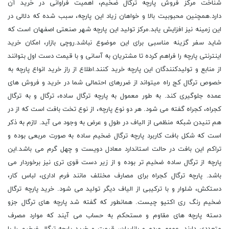
شناخت مرکز فروش پارچه ترگال ضخیم، اهمیت فراوانی در خرید آن
دارد.همچنین محبوبیت بالا و خواهان زیاد این پارچه، سبب شده که دلالی در
این زمینه نیز افزایش یابد.مرکز تولید این پارچه شهر صنعتی اصفهان است که
شاید سفر گزینه مناسبی برای این موضوع نباشد.روچی بازار، امکان خرید
اینترنتی پارچه را فراهم کرده تا مشتریان به آسانی و با قیمت دست اول بتوانند
از منابع و تولیدکنندگان این پارچه خرید کنند.اطلاع از راز خرید انواع پارچه به
خصوص ترگال کج راه میتواند از ضررهای احتمالی شما در خرید و فروش های
عمده جلوگیری کند. به طور معمول به پارچه ترگال ساده، ترگال و به ترگال
کجراه، کجراه گفته می شود. هر دو نوع پارچه، از نوع تخت بافت است که از در
هم تنیدن شبکه منظمی از الیاف در طول و عرض به وجود می آید. لازم به ذکر
است که شکل بافت کاربرد پارچه ترگال ضخیم ساده به صورت مربعی بوده و
تراکم این بافت در حالت استاندارد معادل دویست و چهل گرم می باشد.این
پارچه از ترگال ساده ضخیم تر بوده و از زیر دست قوی تری نیز برخوردار می
باشد. پارچه ترگال کجراه برای مصارف مختلف مانند فرم اداری، لباس کار،
دستکش، شلوار و با ترکیبی از الیاف دیگر تولید می شود. خرید پارچه ترگال
ضخیم رنگ ری اکتیو چیست. همانطور که گفته شد پارچه های ترگال جزو
دسته پارچه های مقاوم و مستحکم به حساب می آیند که موارد مصرف
متعددی دارند. عموم مردم و بازاریان، قیمت و خرید پارچه ترگال ضخیم را با