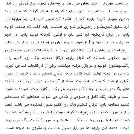
زیر دست قوی تر از خود نشان می دهد. پارچه های کجراه انوع گوناگون داشته
و برای مصارف مختلفی می توان پارچه کجراه را به کار گرفت که میتوان به
چندین مورداز کاربرد پارچه کجراه اشاره کرد:لباس کار،لباس رستوران،لباس
فرم،شلوار کردی،شلوار راحتی،زیر شلواری هستند. باید گفت که صنعت تولید
پارچه در ایران تاریخچه ای غنی دارد و اولین کارخانه تولید پارچه در شهر
اصفهان، فعالیت خود را آغاز نمود. امروزه ایران در زمینه تولید انواع منسوجات
و پارچه، دارای توانایی فوق العاده ای می باشد. کارخانجات نساجی متعددی در
شهر اصفهان هستند که انواع پارچه ترگال ضخیم رنگ ری اکتیو را با
رنگبندیمتنوع، تولید و در بازار عرضه میکنند. برخی از کارخانجات نساجی تجربه
فراوانی در زمینه تولید انبوه کاربرد پارچه ترگال ضخیم دارند و خریداران بدون
نگرانی از بابت کیفیت، به صورت عمده از آن ها خریداری می نمایند. کالیته
های رنگبندی خرید پارچه ترگال ضخیم هر یک از کارخانجات نامبرده متفاوت
است و طیف رنگ کامل و متنوعی را شامل می شوند. همانطور که مستحضر
شدید مصارف پارچه ترگال ضخیم رنگ ری اکتیو بسیار گسترده می باشد. قطعا
نوع جنس و کیفیت این پارچه به گونه ایست که تولیدیهای پوشاک، راغب به
دوخت البسه با این پارچه هستند. اما علاوه بر جنس و کیفیت رنگ این پارچه،
قیمت عمده این پارچه ها در بازار بسیار مناسب و مقرون به صرفه است.