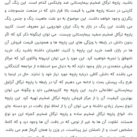
باشید. پارچه ترگال ضخیم بیمارستانی ضد وایتکس کدام است. این رنگ آبی
کاربنی در دسته پارچه هایی با قیمت بالا قرار دارد که در صنعت منسوجات و
رنگرزی وجود خواهد داشت. این موضوع به دو علت ماهیت رنگ و جنس رنگ
می باشند. این رنگ در بازار به رنگ ایران خودرویی نیز معروف است. کاربرد
پارچه ترگال ضخیم سفید بیمارستانی چیست. می توان اینگونه ذکر کرد که اگر
بدون دانش در رابطه با ویژگی های این پارچه ها و همچنین قیمت فروش آن
ها در بازار، قصد خرید این پارچه را کنید، اطمینان داشته باشید یک خرید
ناموفق را تجربه خواهید کرد. این مورد را می توان اینپونه واکاوی کرد که مراکز
فروش متعددی در بازار وجود دارند که به دنبال سو استفاده از مراجعه کنندگانی
می باشند که دانش کافی درباره پارچه مورد نیاز خود را ندارند. حال در اینجا با
طرح یک پرسش بحث را ادامه می دهیم که آیا در رابطه با پارچه ترگال آبژاول
بیمارستانی اطلاعاتی دارید. این پارچه چه کاربردهایی دارد و چگونه می توان
بهترین کیفیت آن را از مرکز فروش پارچه ترگال ضخیم تهیه کرد. این پارچه
تنوع بسیار زیادی داشته و می توان آن را از لحاظ نوع بافت، در دو دسته جای
داد. انواع پارچه ترگال ضخیم ساده و پارچه ترگال ضخیم کجراه این دو نوع
هستند. تفاوت آن ها به غیر از نوعی که در بافت آن ها وجود درد و که کاملا
مشخص است و از نامشان نیز پیداست، در وزن یا همان گرماژ هم می باشد.