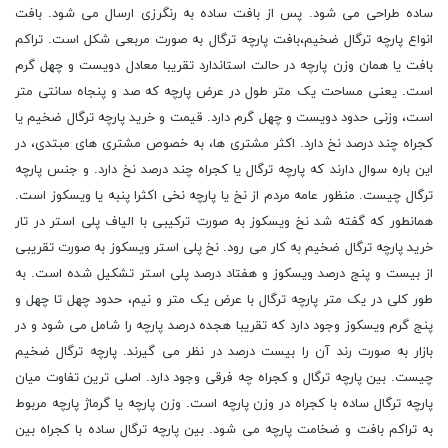
ساده طراحی می شود. پس از بافت ساده به رنگرزی ارسال می شود. بافت
انواع پارچه ترگال ضخیم،بافت پارچه ترگال به صورت مربعی شکل است. تراکم
بافت یا همان وزن پارچه در حالت استاندارد تقریبا معادل دویست و چهل گرم
است. یعنی مساحت یک متر طول در عرض پارچه که صد و پنجاه سانتی متر
است، وزنی حدود دویست و چهل گرم دارد. قیمت و خرید پارچه ترگال ضخیم یا
کجراه چند درصد نخ دارد. اکثر مشتری ها، به خصوص مشتری های مبتدی، در
این باره سوال دارند که پارچه ترگال یا کجراه چند درصد نخ دارد. و جنس پارچه
ترگال چیست. منظور عامه مردم از نخ یا پارچه نخی اکثرا پنبه یا ویسکوز است.
همانطور که گفته شد نخ ویسکوز به صورت ترکیبی با الیاف پلی استر در تار
خرید پارچه ترگال ضخیم به کار می رود. نخ پلی استر ویسکوز به صورت تقریبی
از بیست و پنج درصد ویسکوز و هفتاد درصد پلی استر تشکیل شده است. به
طور کلی در یک متر پارچه ترگال با عرض یک متر و نیم، حدود چهل تا چهل و
پنج گرم ویسکوز وجود دارد که تقریبا هجده درصد پارچه را شامل می شود و در
بازار به صورت رند آن را بیست درصد در نظر می گیرند. پارچه ترگال ضخیم
چیست. بین پارچه ترگال و کجراه چه فرقی وجود دارد. اصلی ترین تفاوت میان
پارچه ترگال ساده با کجراه در وزن پارچه است. وزن پارچه یا گرماژ پارچه مربوط
به تراکم بافت و ضخامت پارچه می شود. بین پارچه ترگال ساده با کجراه بین