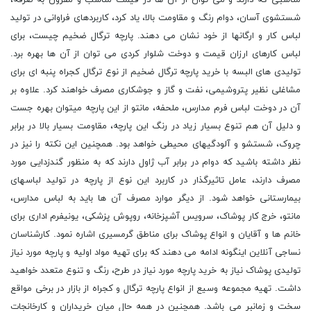
مناسبی که دارند و می توان از آن ها در قیمت مناسب و مقرون به صرفه،
شستشوی آسان، دوام رنگ و مقاومت بالا، یاد کرد، کاربردهای فراوانی در تولید
لباس کار و ارگانها از خود نشان می دهند. پارچه ترگال ضخیم چیست، برای
لباس کارهای ارزان قیمت و دوخت شلوار کردی می توان از آن ها بهره برد.
تولیدی های البسه با خرید پارچه ترگال ضخیم از نوع ترگال کجراه پنبه ای برای
مشاغلی نظیر پتروشیمی، نفت و گاز و جوشکاری مصرف خواهند کرد. علاوه بر
آن در دوخت لباس فرم مدارس، ملحفه، مانتو از این پارچه میتوان بهره جست
و دلیل آن هم تنوع بسیار زیاد در رنگ این پارچه، مقاومت بسیار بالا در برابر
چروک، شستشو و آلودگیهای محیطی خواهد بود. همچنین این نکته را نیز در
نظر داشته باشید که دوام در برابر آب ژاول دارند که به منظور گندزدایی مورد
مصرف دارند، عامل تاثیرگذار در کاربرد این نوع از پارچه در تولید لباسهای
بیمارستانی خواهد شود. از دیگر موارد مصرف آن ها باید به لباس مدارس،
مانتو، خرج کار پوشاک، سرویس آشپزخانه، روپوش پزشکی، یونیفرم اداری برای
خانم ها و آقایان و انواع پوشاک برای مناطق گرمسیری اشاره نمود. کارشناسان
نساجی آنلاین اینگونه ادامه می دهند که برای تهیه مواد اولیه و پارچه مورد نیاز
تولیدی پوشاک نیاز به خرید پارچه مورد نیاز در طرح، رنگ و تنوع متعدد خواهید
داشت. تهیه مجموعه وسیع از انواع پارچه ترگال و کجراه از بازار در برخی مواقع
سخت و زمانبر می باشد. همچنین در همه حال میان خریداران و کارخانجات