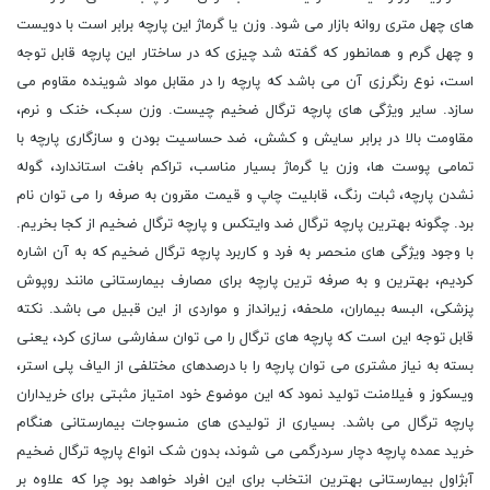
های چهل متری روانه بازار می شود. وزن یا گرماژ این پارچه برابر است با دویست
و چهل گرم و همانطور که گفته شد چیزی که در ساختار این پارچه قابل توجه
است، نوع رنگرزی آن می باشد که پارچه را در مقابل مواد شوینده مقاوم می
سازد. سایر ویژگی های پارچه ترگال ضخیم چیست. وزن سبک، خنک و نرم،
مقاومت بالا در برابر سایش و کشش، ضد حساسیت بودن و سازگاری پارچه با
تمامی پوست ها، وزن یا گرماژ بسیار مناسب، تراکم بافت استاندارد، گوله
نشدن پارچه، ثبات رنگ، قابلیت چاپ و قیمت مقرون به صرفه را می توان نام
برد. چگونه بهترین پارچه ترگال ضد وایتکس و پارچه ترگال ضخیم از کجا بخریم.
با وجود ویژگی های منحصر به فرد و کاربرد پارچه ترگال ضخیم که به آن اشاره
کردیم، بهترین و به صرفه ترین پارچه برای مصارف بیمارستانی مانند روپوش
پزشکی، البسه بیماران، ملحفه، زیرانداز و مواردی از این قبیل می باشد. نکته
قابل توجه این است که پارچه های ترگال را می توان سفارشی سازی کرد، یعنی
بسته به نیاز مشتری می توان پارچه را با درصدهای مختلفی از الیاف پلی استر،
ویسکوز و فیلامنت تولید نمود که این موضوع خود امتیاز مثبتی برای خریداران
پارچه ترگال می باشد. بسیاری از تولیدی های منسوجات بیمارستانی هنگام
خرید عمده پارچه دچار سردرگمی می شوند، بدون شک انواع پارچه ترگال ضخیم
آبژاول بیمارستانی بهترین انتخاب برای این افراد خواهد بود چرا که علاوه بر