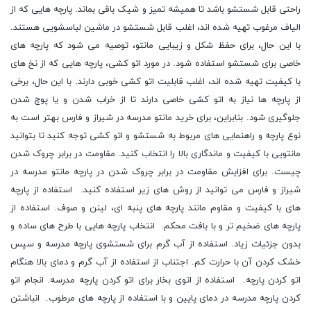
راحتی قابل شستشو باشد تا همیشه تمیز و شیک باقی بماند. پارچه هایی که از
الیاف مرغوب تهیه شده اند، اغلب قابل شستشو در ماشین لباسشویی هستند.
با این حال، برای حفظ شکل و زیبایی مانتو، توصیه می شود که پارچه های
خاصی برای شستشو استفاده شود. در مورد اتو کشی، پارچه هایی که از نخ های
با کیفیت تهیه شده اند، اغلب قابلیت اتو کشی خوبی دارند. با این حال، برخی
از پارچه ها نیاز به اتو کشی خاصی دارند تا از خراب شدن و یا پوچ شدن
جلوگیری شود. بنابراین، برای خرید مانتو مدرسه در شیراز و فارس بهتر است به
نوع پارچه و راهنمایی های مربوط به شستشو و اتو کشی توجه کنید تا بتوانید
مانتویی با کیفیت و ماندگاری بالا را انتخاب کنید. مقاومت در برابر چروک شدن
چیست. برای افزایش مقاومت در برابر چروک شدن در پارچه مانتو مدرسه در
شیراز و فارس می توانید از روش های زیر استفاده کنید. استفاده از پارچه
های با کیفیت و مقاوم مانند پارچه های پنبه ای، لینن و صوف. استفاده از
پارچه های ضخیم تر و با بافت محکم. انتخاب پارچه هایی با طرح های ساده و
بدون جزئیات زیاد. استفاده از آب گرم برای شستشوی پارچه مدرسه و سپس
خشک کردن آن با حرارت کم. اجتناب از استفاده از آب گرم و دمای بالا هنگام
اتو کردن پارچه. استفاده از اتوی بخار برای اتو کردن پارچه مدرسه. انجام اتو
کردن پارچه مدرسه در دمای پایین و با استفاده از پارچه های مرطوب. انباشتن