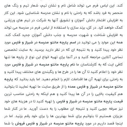
کند. این لباس فرم می تواند شامل نام و نشان تیم، شعار تیم و رنگ های
منحصر به فرد باشد که به راحتی با نام و نشان مدرسه شناسایی شود. این کار
به افزایش افتخار دانش آموزان و تشویق آنها به شرکت در تیم های ورزشی
کمک خواهد کرد. در کل، برند سازی با استفاده از لباس فرم در مدرسه می تواند
به افزایش شناخت و شهرت مدرسه و جذب دانش آموزان جدید کمک کند.
همه این موارد را می توانید در
اسم پارچه مانتو مدرسه در شیراز و فارس
مورد
نظر خود پیدا کنید و به نتیجه ای که در نظر دارید برسید. به سایت تخصصی
نساجی آنلاین مراجعه کنید و در آنجا برای تهیه انواع این نوع از پارچه ها تنها
کافی ایت که به کارشناسان ما
نام پارچه مانتو مدرسه در شیراز و فارس
مورد
نظر خود را اعلام کنید تا آن ها را در طرح ها و رنگبندی های مختلف پیدا کنید و
به راحتی برای تهیه آن ها اقدامات لازم را انجام دهید. اما باید بدانید که
پارچه
مانتو مدرسه در شیراز و فارس عمده
را از طریق سایت ما تهیه نمایید تا بتوانید
هم کیفیت بالایی را در آن ها پیدا کنید و هم اینکه به راحتی مناسب ترین
قیمت پارچه مانتو مدرسه در شیراز و فارس
را تهیه کنید تا در هزینه های خود
نیز صرفه جویی کنید و نتیجه ای مطلوب را به دست آورید. ما در کنار شما
عزیزان هستیم تا بتوانیم برای شما بهترین ها را برای خود رقم بزنید. اما در
اینجا قصد داریم در مورد
پارچه مانتو مدرسه در شیراز و فارس فروش
با شما