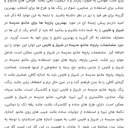
برای مدت طولانی به صورت پایدار و با کیفیت باقی بماند. طراحی های متنوع و
جذاب برای استفاده در مدارس، تنوع در رنگ ها و طرح ها برای انتخاب بهترین
گزینه برای هر فرد را نیز در نظر داشته باشید. با تئجه به این موارد که ذکر شد
امید داریم پیش زمینه ای در مورد
بهترین پارچه ها برای مانتو مدرسه در
شیراز و فارس
را به شما داده باشیم و بدانید که باید از کدام یک از ان ها در
مصارف مختلف به کار گیرید و بهترین نتایج را برای خود به دست آورید. در
مورد
مشخصات پارچه مانتو مدرسه در شیراز و فارس
می توان این موارد را نیز
اضافه کرد. مشخصات پارچه مانتو مدرسه در شیراز و فارس ممکن است شامل
موارد زیر باشد. جنس پارچه، پارچه های مورد استفاده برای مانتو مدرسه در
شیراز و فارس از جنس پشم، نخ، پنبه یا مخلوطی از اینها هستند. ضخامت
پارچه، پارچه مانتو مدرسه در شیراز و فارس باید به اندازه کافی ضخیم باشد تا
گرمای کافی را به بدن فراهم کند و در عین حال نرم و انعطاف پذیر باشد. رنگ،
رنگ پارچه مانتو مدرسه در شیراز و فارس تیره و کلاسیک است، مانند سیاه،
نوک مدادی، خاکستری و آبی تیره. طراحی، مانتو مدرسه در شیراز و فارس
ممکن است دارای طرح های ساده و کلاسیک باشد، مانند یقه تک یا دوتایی،
دکمه های تیره و استفاده از جزئیات ساده مانند جیب های روی مانتو. اندازه،
مانتو مدرسه در شیراز و فارس اغلب به صورت اندازه های استاندارد با توجه به
سایز بدن ساخته می شود. از مزایای با اهمیت در این کار این است که می