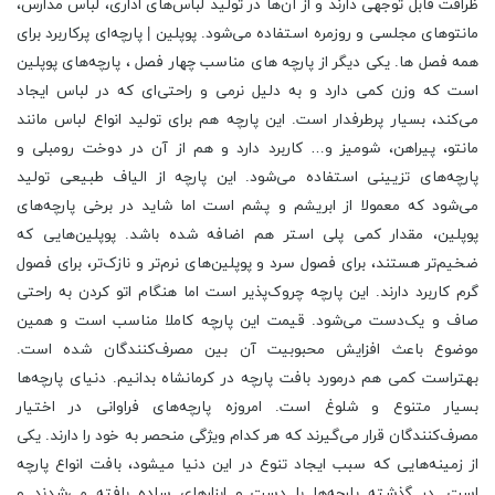
ظرافت قابل توجهی دارند و از آن‌ها در تولید لباس‌های اداری، لباس مدارس،
مانتوهای مجلسی و روزمره استفاده می‌شود. پوپلین | پارچه‌ای پرکاربرد برای
همه فصل ها. یکی دیگر از پارچه های مناسب چهار فصل ، پارچه‌های پوپلین
است که وزن کمی دارد و به دلیل نرمی و راحتی‌ای که در لباس ایجاد
می‌کند، بسیار پرطرفدار است. این پارچه هم برای تولید انواع لباس مانند
مانتو، پیراهن، شومیز و… کاربرد دارد و هم از آن در دوخت رومبلی و
پارچه‌های تزیینی استفاده می‌شود. این پارچه از الیاف طبیعی تولید
می‌شود که معمولا از ابریشم و پشم است اما شاید در برخی پارچه‌های
پوپلین، مقدار کمی پلی استر هم اضافه شده باشد. پوپلین‌هایی که
ضخیم‌تر هستند، برای فصول سرد و پوپلین‌های نرم‌تر و نازک‌تر، برای فصول
گرم کاربرد دارند. این پارچه چروک‌پذیر است اما هنگام اتو کردن به راحتی
صاف و یک‌دست می‌شود. قیمت این پارچه کاملا مناسب است و همین
موضوع باعث افزایش محبوبیت آن بین مصرف‌کنندگان شده است.
بهتراست کمی هم درمورد بافت پارچه در کرمانشاه بدانیم. دنیای پارچه‌ها
بسیار متنوع و شلوغ است. امروزه پارچه‌های فراوانی در اختیار
مصرف‌کنندگان قرار می‌گیرند که هر کدام ویژگی منحصر به خود را دارند. یکی
از زمینه‌هایی که سبب ایجاد تنوع در این دنیا می‎شود، بافت انواع پارچه
است. در گذشته پارچه‌ها با دست و ابزارهای ساده بافته می‌شدند و