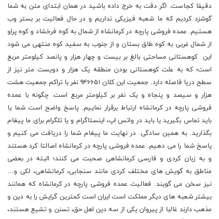
دقیقا کجاست. اگر دقت به خرج داده باشید در همان ابتدای متن به شما
گوشزد کردیم که ما شعبه فیزیکی نداریم و در حال فعالیت بر بستر وب
هستیم. عمده فروشی پارچه در کرمانشاه از شمال به کوه فرخشاد و کوه پراو
از شمال غربی به کوه طاق بستان و از جنوب به سفید کوه منتهی می شود
این کوهستانی مساحتی بالغ بر بیست و چهار هزار و پانصد کیلومتر مربع
است؛ که به علت کوهستانی بودن منطقه یک هزار و دویست متر نیز از
سطح دریا فاصله دارد. جمعیت این کلان ۹۴۶۶۵۱ نفر با تراکم جمعیت هشت
هزار و سیصد و پنجاه و یک نفر بر کیلومتر مربع است. چگونه با عمده
فروشی پارچه در کرمانشاه ارتباط برقرار نماییم. پاسخ واضح است شما یا
باید تماس بگیرید یا باید در واتس اپ، اینستاگرام و یا تلگرام برای ما پیغام
بگذارید. به همین سادگی. در نهایت ما پیغام شما را دریافت می کنیم و
پاسخ شما را می دهیم. عمده فروشی پارچه در کرمانشاه اصالتا کرد هستند
و به زبان کردی و فارسی کرمانشاهی صحبت می کنند؛ البته در بعضی
مناطق به گویش های مختلف کردی مانند سنجابی، کرمانشاهی، لکی و…
نیز سخن می گویند. فعالیت عمده فروشی پارچه در کرمانشاه که همانند
بیشتر شعبه های دیگر مملکت است ایران است کمترین گرایش را به دین و
مذهب دارند غالبا از پیروان یکی از سه دین اهل حق، تسنن و تشیع هستند،