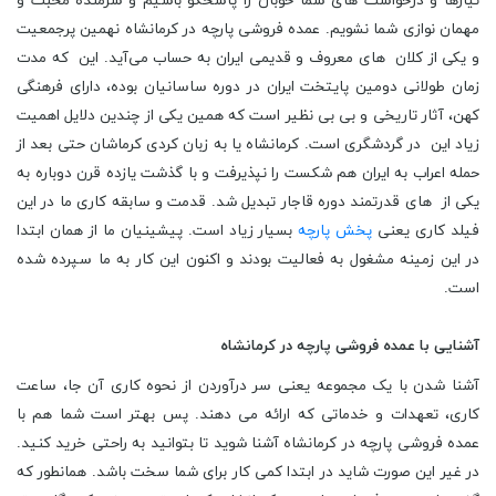
نیازها و درخواست های شما خوبان را پاسخگو باشیم و شرمنده محبت و
مهمان نوازی شما نشویم. عمده فروشی پارچه در کرمانشاه نهمین پرجمعیت
و یکی از کلان های معروف و قدیمی ایران به حساب می‌آید. این که مدت
زمان طولانی دومین پایتخت ایران در دوره ساسانیان بوده، دارای فرهنگی
کهن، آثار تاریخی و بی بی نظیر است که همین یکی از چندین دلایل اهمیت
زیاد این در گردشگری است. کرمانشاه یا به زبان کردی کرماشان حتی بعد از
حمله اعراب به ایران هم شکست را نپذیرفت و با گذشت یازده قرن دوباره به
یکی از های قدرتمند دوره قاجار تبدیل شد. قدمت و سابقه کاری ما در این
فیلد کاری یعنی
پخش پارچه
بسیار زیاد است. پیشینیان ما از همان ابتدا
در این زمینه مشغول به فعالیت بودند و اکنون این کار به ما سپرده شده
است.
آشنایی با عمده فروشی پارچه در کرمانشاه
آشنا شدن با یک مجموعه یعنی سر درآوردن از نحوه کاری آن جا، ساعت
کاری، تعهدات و خدماتی که ارائه می دهند. پس بهتر است شما هم با
عمده فروشی پارچه در کرمانشاه آشنا شوید تا بتوانید به راحتی خرید کنید.
در غیر این صورت شاید در ابتدا کمی کار برای شما سخت باشد. همانطور که