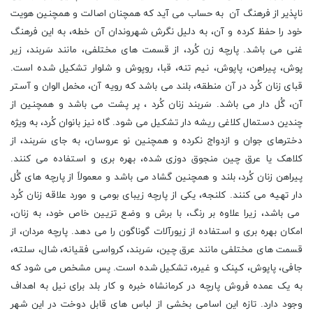
ناپذیر از فرهنگ آن به حساب می آید که همچنان اصالت و همچنین هویت
خود را حفظ کرده و آن، به دلیل نگرش شهروندان آن خطه، به این فرهنگ
غنی می باشد. پارچه زن کُرد، از قسمت های مختلفی، مانند سَربند، زیر
پوش، پیراهن، پاپوش، نیم تنه، قبا، روپوش و شلوار تشکیل شده است.
قبای زنان کُرد در آن منطقه، بلند می باشد که رویه آن، مخمل الوان و آستر
آن، گُل دار می باشد. سَربند زنان کُرد ، پر پشت می باشد و همچنین از
چندین دستمال کلاغی ریشه دار تشکیل می شود. گاه نیز بانوان کُرد، به ویژه
دخترهای جوان و ازدواج نکرده و همچنین نو عروسان، به جای سَربند، از
کلاهک یا عرق چین منجوق دوزی شده، بهره بری و استفاده می کنند.
پیراهن زنان کُرد، بلند و همچنین گشاد می باشد و معمولاً از پارچه های گُل
دار تهیه می کنند. کلنجه، یکی از پارچه زیبای بومی و مورد علاقه زنان کُرد
می باشد، زیرا علاوه بر رنگ، با برش و وضع تزیین خاص خود، به زنان،
امکان بهره بری و استفاده از زیورآلات گوناگون را می دهد. پارچه مردان، از
قسمت های مختلفی مانند عرق چین، سَربند، کرواسی فقیانه، شال، سلته،
جافی، پاپوش، کپنک و غیره، تشکیل شده است. پس مشخص می شود که
به یک عمده فروش پارچه در کرمانشاه خبره و کار بلد برای نیل به اهداف
وجود دارد. تازه این اسامی بخشی از لباس های قابل دوخت در این شهر