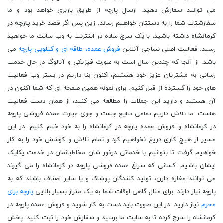
می توانید سفارش دهید. ارسال پارچه از طریق باربری خواهد بود و ما
سفارشتات شما را به دستتان خواهیم رساند. زین پس اگر قصد خرید
پارچه در
کرمانشاه
داشته باشید، با یک سرچ ساده در اینترنت به وب سایت ما خواهید
رسید. فعالیت اصلی نساجی آنلاین
فروش عمده، طاقه ای و کیلویی پارچه
می
باشد. از آنجا که چندین سال است به صورت فیزیکی و آنالوگ در حال خدمت
رسانی به مشتریان عزیز خود هستیم، اکنون بنا داریم در بستر وب فعالیت
های خود را گسترده از قبل کنیم. برای نمونه همین صفحه ای که شما اکنون در
آن هستید و دارید این جملات را مطالعه می کنید، از همان دست فعالیت
هاست. ما تلاش داریم تمامی نتایج جست و جوی عبارت عمده فروشی پارچه
در کرمانشاه و فروش عمده پارچه در کرمانشاه را به خود ختم کنیم. در این
مسیر از هیچ کاری دریغ نخواهیم کرد و تمام تلاش و کوشش خود را به کار
خواهیم گرفت تا بتوانیم با خدماتی درخور شان مخاطبانمان در خدمت یکایک
ایشان باشیم. کسانی که سراغ عمده فروشی پارچه در کرمانشاه را می گیرند
می توانند مغازه دارن، تولید کنندگان پوشاک و یا سایر اصناف باشند که به
پارچه نیاز دارند. برای مثال گاهی اوقات شما به یک متراژ بسیار بالایی
پارچه برای
محرم
نیاز دارید. در این صورت باید دست به کار شوید و فروش عمده پارچه در
کرمانشاه را سرچ کرده تا به سایت ما برسید و سفارش خود را ثبت کنید. پخش