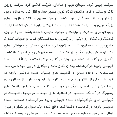
شرکت چینی کرد، سیمان غرب و سامان، شرکت کاشی کرد، شرکت روژین
تاک و ...اشاره کرد. داشتن کوتاه ترین مسیر حمل و نقل کالا به عراق، وجود
بزرگترین پایانه مسافرتی غرب کشور در مرز خسروی، داشتن بازارچه های
بزرگ مرزی و ... باعث شده تا و عمده فروشی پارچه در کرمانشاه قابلیت
ویژه ای برای صادرات و واردات و تجارت خارجی داشته باشد. علاوه بر این،
گردشگری، کشاورزی (یکی از بزرگترین تولیدکنندگان غلات و حبوبات کشور)،
دامپروری و دامداری، شیلات، زنبورداری، صنایع دستی و سوغاتی های
متنوع، بخش های دیگر پازل اقتصادی عمده فروشی پارچه در کرمانشاه را
تکمیل می کند؛ اما تمام این موارد در کنار هم نتوانسته هنوز اقتصاد عمده
فروشی پارچه در کرمانشاه چندان تکان دهد و بیکاری در این بیداد می کند.
متاسفانه با وجود منابع و ظرفیت های بسیار، عمده فروشی پارچه در
کرمانشاه یکی از بالاترین نرخ های بیکاری را دارد و بسیاری از جوانان برای
پیدا کردن کار به های دیگر مهاجرت می کنند. های خواهرخوانده: های
رسبورگ در آمریکا، سیسیل در ایتالیا، غازی عینتاب در ترکیه، اشپلیت در
کرواسی های خواهرخوانده عمده فروشی پارچه در کرمانشاه هستند. عمده
فروشی پارچه در کرمانشاه دقیقا کجا واقع شده. یک سوال پر تکرار در میان
اهالی اهل فن همواره همین بوده است که عمده فروشی پارچه کرمانشاه