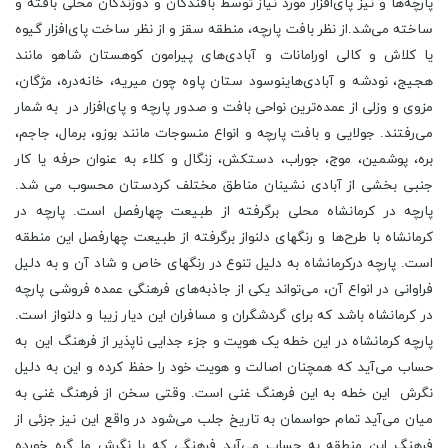
پارچه‌ها و نیز پای‌افزار مورد نیاز توسط بافندگان و دوزندگان محلی بافته و
ساخته می‌شد.از نظر بافت پارچه، منطقه سقز و از نظر ساخت پای‌افزار گیوه
یا کلاش و کالی اورامانات و آبادی‌های پیرامون کوهستان شاهو مانند
هجیج، نودشه و آبادی‌هاینوسود ستان پاوه چون میریه، خانه‌دره، مژگان،
مزوی و وزلی از عمده‌ترین نواحی بافت و صدور پارچه و پای‌افزار در به شمار
می‌رفتند. جولایی و بافت پارچه و انواع منسوجات مانند بوزو، برمال، جاجم،
بره، پوشمین، موج، جوراب، دستکش، زنگال و کلاء به عنوان حرفه یا کار
جنبی بخشی از آبادی نشینان مناطق مختلف کردستان محسوب می ‌شد.
پارچه در کرمانشاه محلی برگرفته از طبیعت چهارفصل است. پارچه در
کرمانشاه با طرح‌ها و رنگهای دلنواز برگرفته از طبیعت چهارفصل این منطقه
است. پارچه درکرمانشاه به دلیل تنوع در رنگهای خاص و شاد آن و به دلیل
فراوانی در انواع آن، می‌تواند یکی از جاذبه‌های فرهنگی عمده فروشی پارچه
در کرمانشاه باشد که برای گردشگران و مسافران این دیار زیبا و دلنواز است.
پارچه کرمانشاه در این خطه یک هویت و جزء جدایی ناپذیر از فرهنگ این به
حساب می‌آید که همچنان اصالت و هویت خود را حفظ کرده و این به دلیل
نگرش این خطه به این فرهنگ غنی است. وقتی سخن از فرهنگ غنی به
میان می‌آید تمام حواسمان به تاریخ جلب می‌شود در واقع این نیز جزئی از
فرهنگ این منطقه به حساب می‌آید فرهنگی که با نگرش ما گره خورده