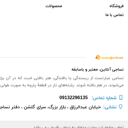
فروشگاه
محصولات
تماس با ما
نساجی آنلاین، معتبر و باسابقه
نساجی عبارتست از ریسندگی یا بافندگی، هنر بافتی است که در آن برای ت
می‌شوند، در هم بافته شوند. رشته‌های تار در قطعهٔ پارچه به صورت طولی،
شماره تماس‌:
09132296135
نشانی:
خیابان عبدالرزاق ، بازار بزرگ، سرای گلشن ، دفتر نساج
تمامی حقوق این سایت متعلق به نساجی افیونی می باشد