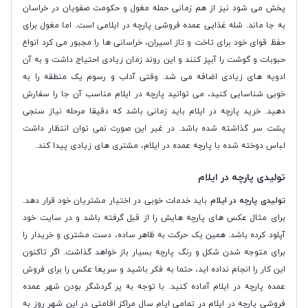
پخش می شود نیز از هم زمانی حمله مغول و حکومت صفویان در خراسان
به جا ماند. شله غذایی عمده فروشی پارچه در ایلامی است. اما مغول برای
حفظ قوای خود برای تاخت و تاز اسیران، خراسانی ها را مجبور می کرد انواع
حبوبات و گوشت را آبپز کنند و این روند زمان زیادی احتیاج داشت و به آن
ادویه های زیادی اضافه می شد. وقتی آداب و رسوم یک منطقه را به
خوبی شناسایی کنید، می توانید پارچه در ایلام مناسب آن جا را سفارش
دهید. خرید پارچه در ایلام باید زمانی باشد که دقیقا مرحله نیاز سنجی
پشت سر گذاشته شده باشد. در غیر این صورت نمی توان انتظار داشت
لباس دوخته شده با پارچه عمده در ایلام، مشتری های زیادی پیدا کند.
تولیدی پارچه در ایلام
تولیدی پارچه در ایلام
باید خدمات خوبی در اختیار مشتریان خود قرار دهد.
برای مثال عکس های پارچه هایش را از قبل گرفته باشد و در سایت خود
آپلود کرده باشد. همین یک حرکت به ظاهر ساده، دست مشتری و خریدار را
برای متوجه شدن شکل و رنگ پارچه بسیار باز خواهد گذاشت. اگر تاکنون
این کار را انجام نداده اید، حتما به فکر باشید و سریعا عکس را برای فروش
عمده پارچه در ایلام آماده کنید. با توجه به پر گردشگر بودن شهر عمده
فروشی پارچه در ایلام در تمامی ایام سال مراکز اقامتی در این شهر روز به