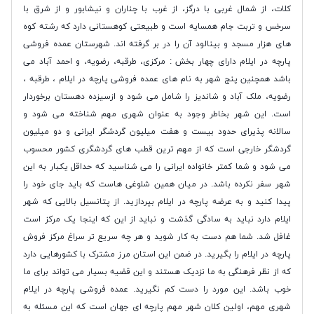
کلات، از شمال غربی با درگز، از غرب با چناران و نیشابور و از شرق با
سرخس و تربت جام همسایه است و طبیعتی کوهستانی دارد که رشته کوه
های هزار مسجد و بینالود آن را در بر گرفته اند. شهرستان عمده فروشی
پارچه در ایلام دارای چهار بخش : مرکزی، طرقبه، رضویه، و احمد آباد می
باشد همچنین پنج شهر به نام های عمده فروشی پارچه در ایلام ، طرقبه ،
رضویه، ملک آباد و شاندیز را شامل می شود و ازسیزده دهستان برخوردار
است. این شهر بخاطر وجود به عنوان شهری مهم شناخته می شود و
سالانه پذیرای حدود بیست و هفت میلیون گردشگر ایرانی و دو میلیون
گردشگر خارجی است که از مهم ترین قطب های گردشگری کشور محسوب
می شود و شما کمتر خانواده ایرانی را می شناسید که حداقل یکبار به این
شهر سفر نکرده باشد. در میان همین شلوغی هاست که باید جای خود را
پیدا کنید و به عرضه پارچه در ایلام بپردازید. از پتانسیل بالایی که شهر
ایلام دارد نباید به سادگی گذشت و نباید از این که اینجا یک مرکز است
غافل شد. شما هم دست به کار شوید و هر چه سریع تر سراغ مرکز فروش
پارچه در ایلام را بگیرید. در ضمن این استان مرز مشترک با کشورهایی دارد
که از نظر فرهنگی به ما نزدیک هستند و این قضیه بسیار می تواند برای ما
خوب باشد. این مورد را دست کم نگیرید.
عمده فروشی پارچه در ایلام
شهری مهم، اولین کلان شهر مهم پارچه ای جهان است که این مسئله به