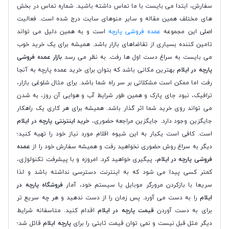
سفارش، ابتدا می بایست با ما تماس داشته باشید. شماره تماس در بخش
های مختلف همین مقاله و سایر منوهای سایت درج شده است. فعالیت
اصلی این مجموعه
عمده فروشی پارچه
است و به همین دلیل می تواند
تامین کننده بسیاری از تقاضاهای بازار باشد. همیشه برای یک خرید خوب
می بایست به سراغ دست اول ها رفت. به نظر می رسد
بازار عمده فروشی
پارچه در ایلام
بهترین مکانی باشد که بتوان برای خرید عمده پارچه به آنجا
رفت اما ممکن است مشکلاتی بر سر راه شما باشد. برای مثال شلوغی بازار،
ترافیک، نبود جای پارک و همین طور شرایط آب و هوایی آن روز، به شدن
می تواند روی خرید شما اثر گذار باشد. همیشه برای هر کاری یک راهکار
جایگزین وجود دارد. جایگزین مراجعه حضوری،
خرید اینترنتی پارچه در ایلام
است. کافی است یکبار به این شیوه اقلام مورد نیاز خود را تهیه کنید؛
دیگر به سراغ روش حضوری نخواهید رفت و همیشه سفارش خود را از
عمده
فروشی پارچه در ایلام
، پیگیری خواهید کرد. امروزه و با پیشرفت تکنولوژی،
کمتر کسی پیدا می شود که به اینترنت دسترسی نداشته باشد و لذا
سریعا با بازکردن مرورگر موبایل یا سیستم خود، آمار
فروشگاه پارچه در
ایلام
را به دست می آورد. پس زمان را از دست ندهید و هر چه سریع تر
برای به دست آوردن
قیمت پارچه در ایلام
اقدام کنید. متاسفانه شرایط
دیگر مثل قبل نیست و نمی توان قیمت ثابتی را برای
پارچه ایلام
قائل شد؛