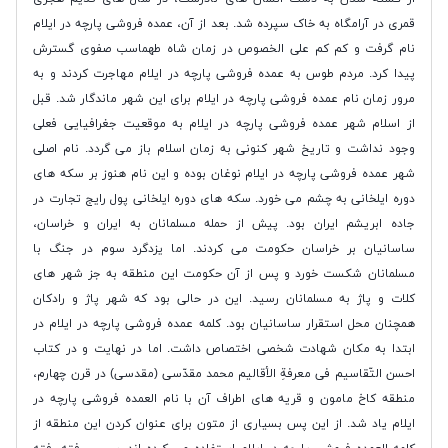
قمری در آرامگاه به خاک سپرده شد. بعد از آن، عمده فروشی پارچه در ایلام
نام گرفت و کم کم علی الخصوص در زمان شاه طهماسب صفوی گسترش
پیدا کرد. مردم طوس به عمده فروشی پارچه در ایلام مهاجرت کردند و به
مرور زمان نام عمده فروشی پارچه در ایلام برای این شهر ماندگار شد. قبل
از اسلام شهر عمده فروشی پارچه در ایلام به موقعیت جغرافیایی فعلی
وجود نداشت و تاریخ شهر کنونی به زمان اسلام باز می گردد. نام اصلی
شهر عمده فروشی پارچه در ایلام نوغان بوده و این نام هنوز بر سکه های
دوره ایلخانی به چشم می خورد. سکه های دوره ایلخانی پول رایج تجارت در
جاده ابریشم ایران بود. پیش از حمله مسلمانان به ایران و خراسان،
ساسانیان بر خراسان حکومت می کردند. اما یزدگرد سوم در جنگ با
مسلمانان شکست خورد و پس از آن حکومت این منطقه به جز شهر های
کلات و پاژ به مسلمانان رسید. این در حالی بود که شهر پاژ و رادکان
همچنان محل استقرار ساسانیان بود. کلمه عمده فروشی پارچه در ایلام در
ابتدا به مکان شهادت شخصی اختصاص داشت. اما در نهایت و در کتاب
احسن التّقاسیم فی معرفةِ الأقالیم محمد مقدّسی (مقدسی) در قرن چهارم،
منطقه کاخ مامون و قریه های اطراف آن با نام العمده فروشی پارچه در
ایلام یاد شد. از این پس بسیاری از متون برای عنوان کردن این منطقه از