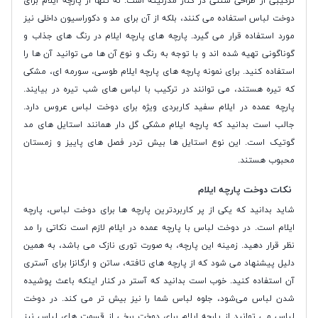
ترکیبی از طراحی سنتی در کنار مدرنیته است. نه تنها از پارچه ایلام برای
دوخت لباس استفاده می کنند، بلکه از آن برای مد و دکوراسیون داخلی نیز
مورد استفاده قرار می گیرد. پارچه های پارچه ایلام در رنگ های جذاب و
گوناگونی تهیه شده اند و با توجه به رنگ و نوع آن ها می توانید آن ها را
استفاده کنید. برای نمونه پارچه های پارچه ایلام طوسی، سورمه ای، مشکی
که تیره هستند، می توانند در ترکیب با لباس های شب تیره در بیایند.
پارچه عمده در ایلام سفید کاربردی ویژه برای دوخت لباس عروس دارد.
جالب است بدانید که پارچه ایلام مشکی گل دار همانند استایل های مد
گوتیک است. این نوع استایل ها بیش تردر فصل های پاییز و زمستان
محبوب هستند.
نکات دوخت پارچه ایلام
شاید بدانید که یکی از پر کاربردترین پارچه ها برای دوخت لباس، پارچه
ایلام است. در دوخت لباس با پارچه عمده در ایلام لازم است نکاتی را مد
نظر قرار دهید. زمینه این پارچه، به صورت توری نازک می باشد، به همین
دلیل پیشنهاد می شود که از پارچه های تافته، ساتن و ارگانزا برای آستری
آن استفاده کنید. خوب است بدانید که آستر در کنار اینکه باعث پوشیده
شدن لباس می‌شود، جلوه لباس شما را نیز بیش تر می کند. در دوخت
لباس می توانید از پارچه ایلام برای دوخت برخی از قسمت های لباس نیز