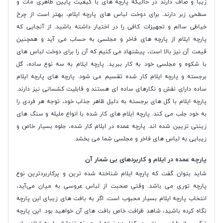
زیبا و صاف دارند در حالیکه پارچه های با کیفیت پایین ظاهری مات و
سطحی زبر دارند. برای دوخت لباس های پارچه ایلام، بهتر است از چرخ
خیاطی سالم و تجهیزات کافی را در اختیار داشته باشید. از آنجایی که
پارچه ایلام از پارچه های فاخر و مجلسی به حساب می آید و همچنین
قیمت آن نیز بالا است، پیشنهاد می کنیم که آن را برای دوخت لباس های
با شکوه و مجلسی خود به کار ببرید. پارچه ایلام به سه نوع ساده، گل
برجسته و پارچه ایلام کار شده تقسیم می شود. پارچه های پارچه ایلام
ساده دارای نقش و نگارهای ساده ای هستند و قابلیت کشسانی نیز دارند.
پارچه ایلام با گل های برجسته به دلیل ظاهر جذاب خود، توجه هر فردی را
به خود جلب می کند. پارچه ایلام های کار شده با انواع ملیله و سنگ های
زینتی تزیین شده اند. پارچه عمده در ایلام کار شده، جلوه بسیار خاص و
زیبایی به لباس های فاخر و مجلسی شما می بخشد.
پارچه عمده در ایلام و کاربردهای بی شمار آن
شاید بتوان گفت که پارچه ایلام شناخته شده ترین و پرکاربردترین نوع
پارچه توری می باشد. وقتی صحبت از لباس عروسی به میان می‌آید،
انتخاب پارچه ایلام بسیار محبوب است. اگر به بافت های زیبای این پارچه
نگاه کرده باشید، شاهد ظرافت خاص بافت های آن خواهید بود. این پارچه