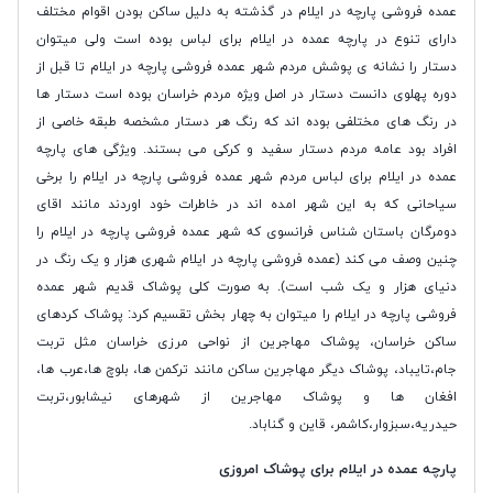
عمده فروشی پارچه در ایلام در گذشته به دلیل ساکن بودن اقوام مختلف
دارای تنوع در پارچه عمده در ایلام برای لباس بوده است ولی میتوان
دستار را نشانه ی پوشش مردم شهر عمده فروشی پارچه در ایلام تا قبل از
دوره پهلوی دانست دستار در اصل ویژه مردم خراسان بوده است دستار ها
در رنگ های مختلفی بوده اند که رنگ هر دستار مشخصه طبقه خاصی از
افراد بود عامه مردم دستار سفید و کرکی می بستند. ویژگی های پارچه
عمده در ایلام برای لباس مردم شهر عمده فروشی پارچه در ایلام را برخی
سیاحانی که به این شهر امده اند در خاطرات خود اوردند مانند اقای
دومرگان باستان شناس فرانسوی که شهر عمده فروشی پارچه در ایلام را
چنین وصف می کند (عمده فروشی پارچه در ایلام شهری هزار و یک رنگ در
دنیای هزار و یک شب است). به صورت کلی پوشاک قدیم شهر عمده
فروشی پارچه در ایلام را میتوان به چهار بخش تقسیم کرد: پوشاک کردهای
ساکن خراسان، پوشاک مهاجرین از نواحی مرزی خراسان مثل تربت
جام،تایباد، پوشاک دیگر مهاجرین ساکن مانند ترکمن ها، بلوچ ها،عرب ها،
افغان ها و پوشاک مهاجرین از شهرهای نیشابور،تربت
حیدریه،سبزوار،کاشمر، قاین و گناباد.
پارچه عمده در ایلام برای پوشاک امروزی