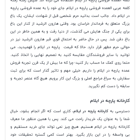
کلمه العمده فروشی پارچه در ایلام استفاده می کرده اند. سپس رفته رفته
کلمه عربی العمده فروشی پارچه در ایلام جای خود را به عمده فروشی پارچه
در ایلام داد. جالب است بدانید حرم شخصی قبل از شهادت ایشان، یک باغ
بزرگ متعلق به فرماندار خراسان بود. وقتی هارون الرشید از کنار این باغ
برای یکی از جنگ هایش می گذشت، از دنیا رفت و به همین خاطر در این
باغ دفن شد. پس در حال حاضر به احتمال قوی قبر هارون الرشید نیز در
حوالی حرم مطهر قرار دارد. حالا که قیمت پارچه در ایلام را فهمیدید، می
توانید با سایر فروشندگان مقایسه کنید به تصمیم نهایی را اتخاذ کنید.
حتما روی کمک ما حساب باز کنید؛ چرا که ما بیش از یک قرن تجربه فروش
عمده پارچه در ایلام را داریم. خیلی مهم و تاثیر گذار است که برای ثبت
سفارش به سراغ مراجع اصلی و بزرگ این کار برویم. هیچ گاه عنصر تجربه و
سابقه را دست کم نگیرید.
کارخانه پارچه در ایلام
دسترسی به
کارخانه پارچه در ایلام
، کاری است که اگر انجام بشود، خیال
شما را به عنوان یک خریدار راحت می کند. پس با همین منظور ما معرف
کارخانه پارچه در ایلام هستیم. هیچ چیز نمی تواند جای خرید مستقیم و
بی واسطه را در این بازار بگیرد. بهتر است کمی گستره تحقیقات خود