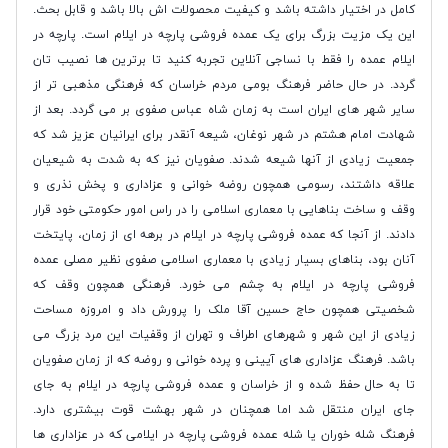
کامل در اختیار داشته باشد و کیفیت محصولات اش بالا باشد و قابل بحث.
این یک مزیت بزرگ برای یک عمده فروشی پارچه در ایلام است. پارچه در
ایلام عمده را فقط با نساجی آنلاین تجربه کنید تا برترین ها نصیب تان
گردد.
در حال حاضر فرهنگ بومی مردم خراسان که فرهنگی مذهبی تر از
سایر شهر های ایران است به زمان شاه عباس صفوی بر می گردد. بعد از
شهادت امام هشتم در شهر نوغان، شیعه آنقدر برای ایرانیان عزیز شد که
جمعیت زیادی از آنها شیعه شدند. صفویان نیز که به شدت به شیعیان
علاقه داشتند، رسومی همچون روضه خوانی و عزاداری و پخش نذری و
وقف و ساخت بناهایی با معماری اسلامی را در راس امور حکومتی خود قرار
دادند. از آنجا که عمده فروشی پارچه در ایلام در برهه ای از زمان، پایتخت
آنان بود، بناهای بسیار زیادی با معماری اسلامی صفوی نظیر مصلی عمده
فروشی پارچه در ایلام به چشم می خورد. فرهنگی همچون وقف که
شخصیتی همچون حاج حسین آقا ملک را پرورش داد و امروزه مساحت
زیادی از این شهر و شهرهای اطراف و تهران از وقفیات این مرد بزرگ می
باشد. فرهنگ عزاداری های آیینی و پرده خوانی و روضه که از زمان صفویان
تا به حال حفظ شده و از خراسان و عمده فروشی پارچه در ایلام به جای
جای ایران منتقل شد اما همچنان در شهر بهشت قوت بیشتری دارد.
فرهنگ شله خوران یا شله عمده فروشی پارچه در ایلامی که در عزاداری ها