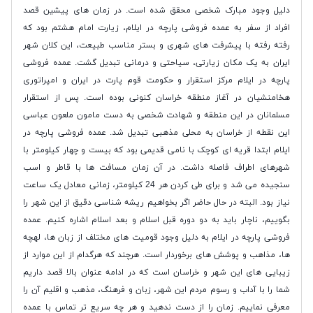
دلیل وجود مبارک شخصی محقق شده است. در زمان های پیشین قصد
افراد از سفر به عمده فروشی پارچه در ایلام، زیارت امام هشتم بود که
رفته رفته با پیشرفت های شهری و بستر مناسب طبیعت، این کلان شهر
ایران به یک مکان زیارتی، سیاحتی و درمانی تبدیل گشت. عمده فروشی
پارچه در ایلام مرکز استقرار و حکومت قوم پارت در ایران و امپراتوری
هخامنشیان در آغاز منطقه خراسان کنونی بوده است. پس از استقرار
مسلمانان در این منطقه و شهادت شخصی به دست مامون ملعون عباسی
این نقطه از خراسان به محلی مذهبی تبدیل شد. عمده فروشی پارچه در
ایلام ابتدا قریه ای کوچک با نامی قدیمی بود که بیست و چهار کیلومتر با
شهرهای اطراف فاصله داشت. در آن زمان مسافت ها با قاطر و اسب
سنجیده می شد و برای طی کردن هر 24 کیلومتر، زمانی معادل یک ساعت
نیاز بود. البته در حال حاضر اگر بخواهیم ریشه شناسی دقیق از این شهر را
بگوییم، ناچار باید به دو دوره قبل اسلام و بعد اسلام اشاره کنیم. عمده
فروشی پارچه در ایلام به دلیل وجود قومیت های مختلف از زبان ها، لهچه
ها، مذاهب و پوشش های برخوردار است. هرچند که هرگدام از این موارد از
زیبایی های این شهر و خراسان است که در ادامه عنوان بالا قصد داریم
شما را با آداب و رسوم مردم این شهر، زبان و فرهنگ، مذهب و اقلیم آن را
معرفی نماییم. زمان را از دست ندهید و هر چه سریع تر تماس با عمده