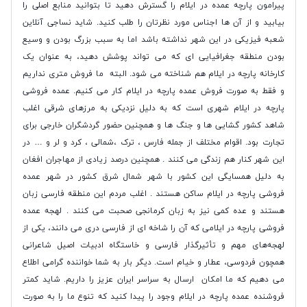
پیرامون پارچه عمده در ایلام را گسترش دهید تا بتوانید منابع اصلی را
بیابید و از آن ها اجناس مورد نظرتان را طلب کنید. شاید نساجی آنلاین
شعبه فیزیکی در این شهر نداشته باشد اما به سبب بزرگ بودن و وسیع
بودن منطقه جغرافیایی ای که می تواند پوشش دهید، به عنوان یک
کارخانه پارچه در ایلام هم شناخته می شود. البته ما فروش متری نداریم
و فقط به صورت فروش عمده پارچه در ایلام کار می کنیم. عمده فروشی
پارچه در ایلام شهری است که به دلیل نزدیکی به مرزهای شرقی اغلب
شاهد کشور گشایی ها و جنگ ها و همچنین حضور گردشگران خارجی برای
تجارت بود. اقوام مختلف از جمله فارس ، ترک ،شمالی ، کرد و لر و … در
این شهر کنار هم زندگی می کنند . همچنین درصد زیادی از مهاجران افغان
به دلیل همسایگی این کشور با شهر شمال شرق کشور در شهر عمده
فروشی پارچه در ایلام ساکن هستند . اغلب مردم این منطقه فارسی زبان
هستند و عده کمی نیز به زبان کرمانجی صحبت می کنند . لهجه عمده
فروشی پارچه در ایلامی که آن را شاخه ای از فارسی دری می دانند، یکی از
لهجه‌های مهم و تأثیرگذار فارسی و خاستگاه ادبیات اصیل شاعرانی
همچون فردوسی، عطار و خیام است. دیگر بار به شما خواننده گرامی اطلاع
می دهیم که ما امکان ارسال به سراسر ایران عزیز را داریم. شاید کمتر
فروشنده عمده پارچه در ایلام وجود را پیدا کنید که تنوع ما را به صورت