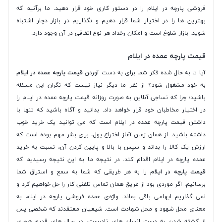
فروشی پارچه در ایلام را در دستور کاری خود قرار دهید. ما برآنیم که
بهترین ها را در اختیار شما قرار دهیم و نگذاریم در بازار دچار اشتباه
شوید. بازار شلوغ است و امکان رخداد هر نوع اتفاقی در آن وجود دارد.
قیمت پارچه عمده در ایلام
آیا تا به حال شده فکر شما برای به دست آوردن
قیمت پارچه عمده در ایلام
به خود مشغول شود؟ از نظر ما دیگر نیاز نیست که نگران این مسئله
باشید؛ چرا که نساجی آنلاین به صورت روزانه قیمت پارچه عمده در ایلام را
در اختیار مخاطبان خود قرار خواهد داد. بدانید و آگاه باشید که تنها با
داشتن قیمت پارچه عمده در ایلام است که می توانید یک خرید خوب
داشته باشید. از همان زمان آغاز اختراع پول، برای بشر مهم بوده است که
ارزش یک کالا را بداند و سپس با بالا و پایین کردن آن، نسبت به خرید
عمده پارچه در ایلام اقدام کند. در نتیجه ما به این نتیجه رسیدیم که
قیمت پارچه در ایلام
را به هر طریقی که شما به سمع و استراق شما
برسانیم. اگر موردی بود از طریق همان تماس تلفنی کار را حل خواهیم کرد و
نمی گذاریم ابهامی باقی بماند. واژه‌ی عمده فروشی پارچه در ایلام به
معنای محل شهود و محل شهادت است. شیعیان معتقدند که شخصی پس
از کشته شدن به دست انسان های نادرست، در سال های قدیم هجری