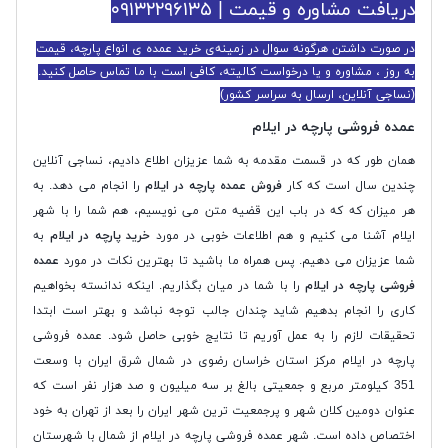
دریافت مشاوره و قیمت | ۰۹۱۳۲۲۹۶۱۳۵
در صورت داشتن هرگونه سوال در زمینه‌ی خرید عمده ی انواع پارچه، قیمت
به روز ، مشاوره و یا درخواست کالیته، کافی است با ما تماس حاصل کنید.
(نساجی آنلاین، ارسال به سراسر کشور)
عمده فروشی پارچه در ایلام
همان طور که در قسمت مقدمه به شما عزیزان اطلاع دادیم، نساجی آنلاین
چندین سال است که کار
فروش عمده پارچه در ایلام
را انجام می دهد. به
هر میزان که که در باب این قضیه متن می نویسیم، هم شما را با شهر
ایلام آشنا می کنیم و هم اطلاعات خوبی در مورد
خرید پارچه در ایلام
به
شما عزیزان می دهیم. پس همراه ما باشید تا بهترین نکات در مورد
عمده
فروشی پارچه در ایلام
را با شما در میان بگذاریم. اینکه ندانسته بخواهیم
کاری را انجام بدهیم شاید چندان جالب توجه نباشد و بهتر است ابتدا
تحقیقات لازم را به عمل آوریم تا نتایج خوبی حاصل شود. عمده فروشی
پارچه در ایلام مرکز استان خراسان رضوی در شمال شرق ایران با وسعت
351 کیلومتر مربع و جمعیتی بالغ بر سه میلیون و صد هزار نفر است که
عنوان دومین کلان شهر و پرجمعیت ترین شهر ایران را بعد از تهران به خود
اختصاص داده است. شهر عمده فروشی پارچه در ایلام از شمال با شهرستان