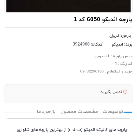
پارچه اندیکو 6050 کد 1
بازخورد کاربران
برند:
اندیکو
کدکالا:
جنس پارچه : فاستونی
کد رنگ : 1
خرید و استعلام : 09132296135
تماس بگیرید
توضیحات
مشخصات محصول
بازخوردها
پارچه های کالیته اندیکو (n.d.co) از بهترین پارچه های شلواری