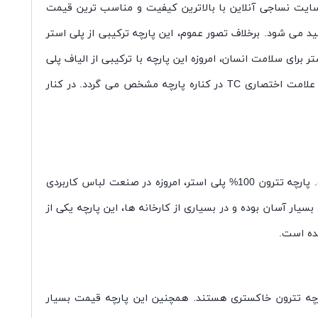
 سایت نساجی آنلاین با بالاترین کیفیت و مناسب ترین قیمت
خاکستری برای شما ارسال می کند. در واقع تترون خاکستری نوعی پارچه پلی استر است که توسط صنایع توری (Toray) تولید می شود. برخلاف تصور عموم، این پارچه ترکیبی از پلی استر
ناک شناخته شدن الیاف پلی استر برای سلامت انسان، امروزه این پارچه با ترکیبی از الیاف پلی
استر و الیاف طبیعی به ویژه نخ پنبه تولید می شود. به این نوع از پارچه تترون، پارچه تترون نخ (Tetron cotton) گفته می شود که با علامت اختصاری TC در کناره پارچه مشخص می گردد. در کنار
بافت پارچه تترون خاکستری به صورت تار و پودی ساده می باشد. همچنین ضخامت الیاف به کار برده شده برای تار و پود یکسان است. پارچه تترون 100% پلی استر، امروزه در صنعت لباس کاربردی
ار آسان بوده و در بسیاری از کارخانه ها، این پارچه یکی از
چه تترون خاکستری هستند. همچنین این پارچه قیمت بسیار