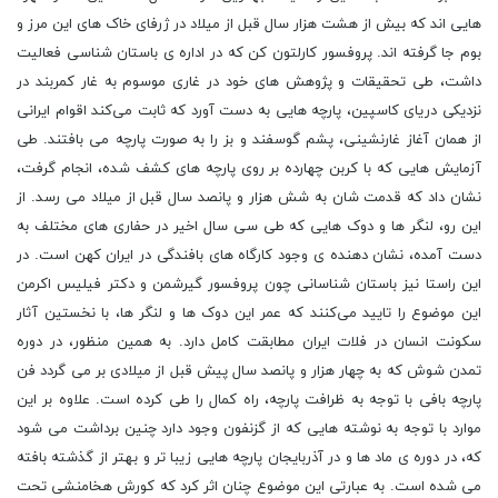
هایی ‌اند که بیش از هشت هزار سال قبل از میلاد در ژرفای خاک ‌های این مرز و
بوم جا گرفته‌ اند. پروفسور کارلتون کن که در اداره ی باستان شناسی فعالیت
داشت، طی تحقیقات و پژوهش های خود در غاری موسوم به غار کمربند در
نزدیکی دریای کاسپین، پارچه ‌هایی به دست آورد که ثابت می‌کند اقوام ایرانی
از همان آغاز غارنشینی، پشم گوسفند و بز را به ‌صورت پارچه می ‌بافتند. طی
آزمایش‌ هایی که با کربن چهارده بر روی پارچه ‌های کشف شده، انجام گرفت،
نشان داد که قدمت شان به شش هزار و پانصد سال قبل از میلاد می رسد. از
این رو، لنگر ها و دوک‌ هایی که طی سی سال اخیر در حفاری ‌های مختلف به
‌دست آمده، نشان دهنده ی وجود کارگاه‌ های بافندگی در ایران کهن است. در
این راستا نیز باستان‌ شناسانی چون پروفسور گیرشمن و دکتر فیلیس اکرمن
این موضوع را تایید می‌کنند که عمر این دوک ‌ها و لنگر ها، با نخستین آثار
سکونت انسان در فلات ایران مطابقت کامل دارد. به همین منظور، در دوره
تمدن شوش که به چهار هزار و پانصد سال پیش قبل از میلادی بر می گردد فن
پارچه ‌بافی با توجه به ظرافت پارچه، راه کمال را طی کرده‌ است. علاوه بر این
موارد با توجه به نوشته هایی که از گزنفون وجود دارد چنین برداشت می شود
که، در دوره ی ماد ها و در آذربایجان پارچه‌ هایی زیبا تر و بهتر از گذشته بافته
می ‌شده ‌است. به عبارتی این موضوع چنان اثر کرد که کورش هخامنشی تحت‌