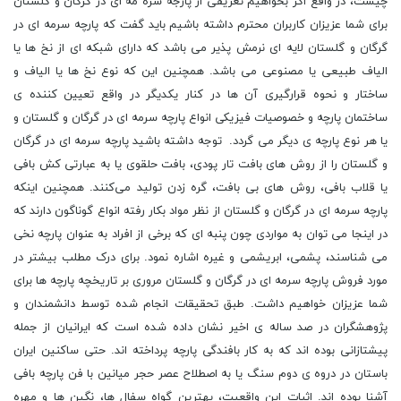
چیست، در واقع اگر بخواهیم تعریفی از پارجه سره مه ای در گرگان و گلستان
برای شما عزیزان کاربران محترم داشته باشیم باید گفت که پارچه سرمه ای در
گرگان و گلستان لایه ‌ای نرمش‌ پذیر می باشد که دارای شبکه ‌ای از نخ ‌ها یا
الیاف طبیعی یا مصنوعی می باشد. همچنین این که نوع نخ ‌ها یا الیاف و
ساختار و نحوه قرارگیری آن‌ ها در کنار یکدیگر در واقع تعیین کننده ی
ساختمان پارچه و خصوصیات فیزیکی انواع پارچه سرمه ای در گرگان و گلستان و
یا هر نوع پارچه ی دیگر می گردد. توجه داشته باشید پارچه‌ سرمه ای در گرگان
و گلستان را از روش ‌های بافت تار پودی، بافت حلقوی یا به عبارتی کش‌ بافی
یا قلاب بافی، روش ‌های بی بافت، گره زدن تولید می‌کنند. همچنین اینکه
پارچه سرمه ای در گرگان و گلستان از نظر مواد بکار رفته انواع گوناگون دارند که
در اینجا می توان به مواردی چون پنبه‌ ای که برخی از افراد به عنوان پارچه نخی
می شناسند، پشمی، ابریشمی و غیره اشاره نمود. برای درک مطلب بیشتر در
مورد فروش پارچه سرمه ای در گرگان و گلستان مروری بر تاریخچه پارچه ها برای
شما عزیزان خواهیم داشت. طبق تحقیقات انجام شده توسط دانشمندان و
پژوهشگران در صد ساله ی اخیر نشان داده شده است که ایرانیان از جمله
پیشتازانی بوده ‌اند که به کار بافندگی پارچه پرداخته ‌اند. حتی ساکنین ایران
باستان در دروه ی دوم سنگ یا به اصطلاح عصر حجر میانین با فن پارچه ‌بافی
آشنا بوده ‌اند. اثبات این واقعیت، بهترین گواه سفال ‌ها، نگین ‌ها و مهره‌