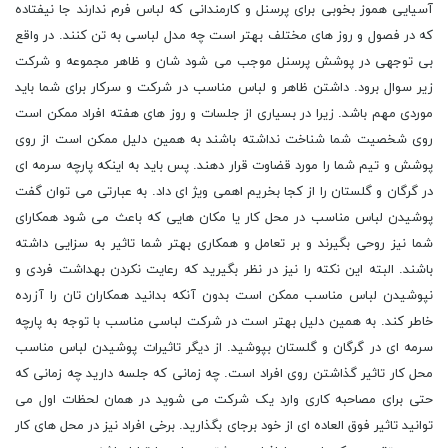
آسیایی هموز بخوبی برای پرسنل و کارمندانی که لباس فرم ندارند جا نیفتاده
که در فصول و روز های مختلف بهتر است چه مدل لباسی به تن کنند. در واقع
بی توجهی در پوشش پرسنل موجب می شود شان و ظاهر مجموعه و شرکت
زیر سوال برود. داشتن ظاهر و لباس مناسب در شرکت و سرکار برای شما باید
موردی مهم باشد. زیرا در بسیاری از جلسات و روز های هفته افراد ممکن است
روی شخصیت شما شناخت نداشته باشند به همین دلیل ممکن است از روی
پوشش و تیم شما را مورد قضاوت قرار دهند. پس باید به اینکه پارچه سرمه ای
در گرگان و گلستان را از کجا بخریم اهمی ویژ ای داد. به عبارتی می توان گفت
پوشیدن لباس مناسب در محل کار یا مکان هایی که باعث می شود همکارای
شما نیز روحی بگیرند و بر تعامل و همکاری بهتر شما تاثیر به سزایی داشته
باشند. البته این نکته را نیز در نظر بگیرید که رعایت نکردن بهداشت فردی و
نپوشیدن لباس مناسب ممکن است بدون آنکه بدانید همکاران تان را آزرده
خاطر کند. به همین دلیل بهتر است در شرکت لباسی مناسب با توجه به پارچه
سرمه ای در گرگان و گلستان بپوشید. از دیگر تاثیرات پوشیدن لباس مناسب
محل کار تاثیر گذاشتن روی افراد است. چه زمانی که جلسه دارید چه زمانی که
حتی برای مصاحبه کاری وارد یک شرکت می شوید در همان لحظات اول می
توانید تاثیر فوق العاده ای از خود برجای بگذارید. برخی افراد نیز در محل های کار