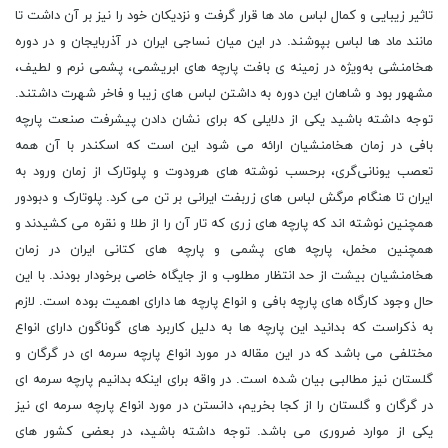
تاثیر زیبایی و کمال لباس ماد ها قرار گرفت و نزدیکان خود را نیز بر آن داشت تا
مانند ماد ها لباس بپوشند. در این میان نساجی ایران در آذربایجان و در دوره
هخامنشی به‌ویژه در زمینه ی بافت پارچه‌ های ابریشمی، پشمی نرم و لطیف،
مشهور بود و شاهان این دوره به داشتن لباس ‌های زیبا و فاخر شهرت داشتند.
توجه داشته باشید یکی از دلایلی که برای نشان دادن پیشرفت صنعت پارچه
‌بافی در زمان هخامنشیان ارائه می‌ شود این است که اسکندر با آن همه
تعصب یونانی‌گری، برحسب نوشته ‌های هرودوت و پلوتارک از زمان ورود به
ایران تا هنگام مرگش لباس‌ های زربفت ایرانی بر تن می ‌کرد. پلوتارک و دبودور
همچنین نوشته ‌اند که پارچه‌ های زری که تار آن را از طلا و نقره می ‌کشیدند و
همچنین مخمل، پارچه‌ های پشمی و پارچه‌ های کتانی ایران در زمان
هخامنشیان بیشت از حد انتظار مطلوب و از جایگاه خاصی برخودار بودند. با این
حال وجود کارگاه های پارچه بافی و انواع پارچه ها دارای اهمیت بوده است. لازم
به ذکراست که بدانید این پارچه ها به دلیل کاربرد های گوناگون دارای انواع
مختلفی می باشد که در این مقاله در مورد انواع پارچه سرمه ای در گرگان و
گلستان نیز مطالبی بیان شده است. در واقه برای اینکه بدانیم پارچه سرمه ای
در گرگان و گلستان را از کجا بخریم، دانستن در مورد انواع پارچه سرمه ای نیز
یکی از موارد ضروری می باشد. توجه داشته باشید، در بعضی کشور های