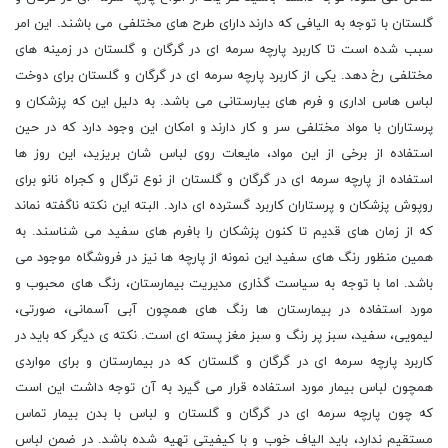
گلستان با توجه به الیافی که دارند دارای طرح های مختلفی می باشند. این امر
سبب شده است تا کاربرد پارچه سرمه ای در گرگان و گلستان در زمینه های
مختلفی رخ دهد. یکی از کاربرد پارچه سرمه ای در گرگان و گلستان برای دوخت
لباس هاس اداری و فرم های بیارستانی می باشد. به دلیل این که پزشکان و
پرستاران با مواد مختلفی سر و کار دارند و امکان این وجود دارد که در حین
استفاده از برخی از این مواد، مایعات روی لباس شان بریزید، این روز ها
استفاده از پارچه سرمه ای در گرگان و گلستان از نوع ترگال و کجراه نانو برای
روپوش پزشکان و پرستاران کاربرد گسترده ای دارد. البته این نکته ناگفته نماند
که از زمان های قدیم تا کنون پزشکان را بافرم های سفید می شناسند. به
همین منظور رنگ های سفید این نمونه از پارچه ها نیز در فروشگاه موجود می
باشد. اما با توجه به سیاست گذاری مدیریت بیمارستان، رنگ های محبوب و
مورد استفاده در بیمارستان ها رنگ های همچون آبی آسمانی، صورتی،
لیمویی، سفید، سبز پر رنگ و سبز مغز پسته ای است. نکته ی دیگر که باید در
کاربرد پارچه سرمه ای در گرگان و گلستان که در بیمارستان و برای مواردی
همچون لباس بیمار مورد استفاده قرار می گیرد به آن توجه داشت این است
که چون پارچه سرمه ای در گرگان و گلستان و لباس با بدن بیمار تماس
مستقیم ندارد، باید الیاف خوب و با کیفیتی تهیه شده باشد. در ضمن لباس