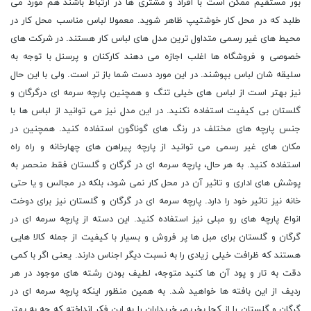
بور مستقیم ممکن است با افراد و مشتری ها در ارتباط باشند هم مورد می
طلبد که در محل کار خوشتیپ ظاهر شوید. معمولا لباس مناسب محل کار در
محیط های غیر رسمی متداول ترین مدل های لباس کار هستند. در شرکت های
خصوصی و فروشگاه ها اغلب اجازه می دهند کارکنان و پرسنل با توجه به
سلیقه شان لباس بپوشند. در این مورد دست شما باز تر است. ولی با این حال
نیز بهتر است از لباس های خیلی تنگ و همچنین پارچه سرمه ای درگرگان و
گلستان بی کیفیت استفاده نکنید. در این مدل نیز می توانید از لباس ها با
جنس پارچه های مختلف در رنگ های گوناگون استفاده کنید. همچنین در
مکان های غیر رسمی می توانید از پارچه پیراهن های چهارخانه و راه راه
استفاده کنید. به هر حال، پارچه سرمه ای در گرگان و گلستان فقط منحصر به
پوشش های اداری و تاثیر آن در محل کار نمی شود، بلکه در مجالس و یا حتی
خانه نیز تاثیر خود را دارد. پارچه سرمه ای در گرگان و گلستان نیز برای دوخت
انواع پارچه های رو مبلی نیز استفاده کنید. این دسته از پارچه سرمه ای در
گرگان و گلستان برای مبل ها پر فروش و بسیار با کیفیت از جمله کالا هایی
هستند که ظرافت خیلی زیادی را به نسبت دیگر اجناس دارند. یعنی اگر با کمی
دقت به تار و پود آن ها کنید متوجه، لطیف بودن رشته های موجود در هر
ردیف از این بافته ها خواهید شد. به همین منظور اینکه پارچه سرمه ای در
گرگان و گلستان را از کجا بخریم، خریداران را به این فکر انداخته که چه به بهتر