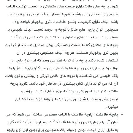
شود. پارچه ھای ملانژ دارای قیمت ھای متفاوتی به نسبت ترکیب الیاف
طبیعی و مصنوعی می باشند. ھرچه مقدار الیاف طبیعی پارچه بیشتر
باشد الیاف دارای کیفیت، جنسو لطافت بالاتری برخوردار خواھد بود.
ھمچنین انواع پارچه ھای ملانژ با توجه به درصد نسبت الیاف طبیعی به
مصنوعی دارای قیمت ھای متفاوتی میباشد. در نتیجه می توان گفت
پارچه ھای ملانژی که به سمت پلاستیکی بودن متمایل ھستند از کیفیت
پایین تری برخوردار ھستند. ھر چه الیاف مصنوعی بیشتری در آن
استفاده شده باشد پارچه براق تر به نظر می رسد که این نوع پارچه در
نوع خود جزء ارزانترین پارچه ھا به شمار می رود. اکثرا پارچه ملانژ را به
رنگ طوسی می شناسند با درجه ھای خاص تیرگی و روشنی و نوع بافت
آن که می تواند دارای کش بیشتری در ساختار خود باشد. کاربرد پارچه
ملانژ بیشتر در لباسورزشی بوده که برای انواع تیشرت ورزشی،
لباسورزشی، ست یا شلوار ورزشی مردانه و زنانه مورد استفاده قرار
میگیرد.
پارچه فلامنت
: پارچه فلامنت با الیاف مصنوعی ساخته می شود که می
توان آن را جزءارزانترین پارچه ھا قلمداد کرد. بسیاری از تولید کنندگان
به دلیل ارزان قیمت بودن و دوام بالا، ھمچنین براق بودن این نوع پارچه