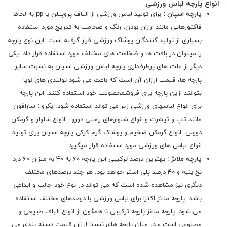
انواع پارچه لباس ورزشی
پارچه اسپان :
برای تولید لباس ورزشی از الیاف پروپیلن یا pp به لحاظ
فاکتورھایی مانند ارزان بودن، رنگ و ضخامت به تدریج مورد استفاده
بسیاری از تولید کنندگان پوشاک ورزشی قرار گرفته است. این نوع پارچه
را میتوان در بافت ھا و ضخامت ھای مختلف مورد استفاده قرار داد. یکی
دیگر از علت ھای پرطرفداری پارچه لباس ورزشی اسپان به نسبت سایر
پارچه ھا، قیمت ارزان آن است که باعث می شود تولیدی ھای نوپا
بتوانند ازین پارچه برای فروشمحصولات خود استفاده کنند. این پارچه
برای انواع لباسھای ورزشی زیر می تواند استفاده شود. یکرو : سارافون
مانند تاپ و تیشرت و انواع شلوارھای راحتی دورو : انواع شلوار و گرمکن
دورس: انواع گرمکن ضخیم و پوشاک گرم کرکی پارچه اسپان برای تولید
انواع لباس ھای ورزشی مورد استفاده قرار میگیرد.
پارچه ملانژ
: بھترین درصد ترکیبی این پارچه ۶۰ به ۴۰ به میزان ۶۰ درد
نخ پنبه و ۴۰ درصد پلی استر خواھد بود. ھر چند درصدھای مختلف
دیگری نیز مشاھده شده است که می تواند در نوع خود جالب و ابداعی
باشد. پارچه ملانژ اکثرا برای لباس ورزشی با درصدھای مختلف استفاده
می شود. پارچه ملانژ پارچه ترکیبی نا ھمگون از انواع الیاف طبیعی و
مصنوعی است و در میان پارچه ھای نسبتا ارزان قیمت دسته بندی می