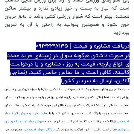
ولی شلوارهای ورزشی گشاد و آزاد برای ورزش هایی مناسب
است که نیاز به جست و خیز زیادی ندارد و بیشتر ساکن
هستند. بهتر است که شلوار ورزشی کشی باشد‌ تا مانع جریان
خون نشود و همچنین بتوانید به راحتی با آن به تمرین
بپردازید.
دریافت مشاوره و قیمت | ۰۹۱۳۲۲۹۶۱۳۵
در صورت داشتن هرگونه سوال در زمینه‌ی خرید عمده
ی انواع پارچه، قیمت به روز ، مشاوره و یا درخواست
کالیته، کافی است با ما تماس حاصل کنید. (نساجی
آنلاین، ارسال به سراسر کشور)
حسن ختام این بخش، معرفی یک شغل معرکه و البته کمی مرتبط با حوزه فروش پارچه لباس
ورزشی است. شما زمانی که پروسه خرید پارچه لباس ورزشی را به سرانجام برسانید، ممکن
است به خدماتی نیاز داشته باشید که در بین فعالان این حوزه کمتر یافت شود. مثلا ممکن
است بخواهید پارچه را رنگ کنید. به همین منظور شما را با
سایت خرید و فروش انواع مواد
شیمیایی
آریانا شیمی آشنا می کنیم. این کسب و کار در زمینه
فروش مواد اولیه رنگ و رزین
در بوشهر
فعال است. اغلب از این شرکت، به عنوان یک
بازرگانی مواد شیمیایی
معتبر یاد می