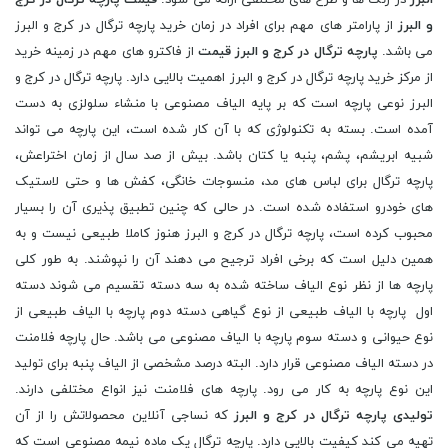
البرز
در رنگ ها و طرح های مختلفی ارائه می شود.
قیمت پارچه ترگال در کرج
و البرز
از پارامتر های مهم برای افراد در زمان خرید پارچه ترگال در کرج و البرز
می باشد.
پارچه ترگال در کرج و البرز قیمت
از فاکترو های مهم در زمینه خرید
از مرکز خرید پارچه ترگال در کرج و البرز اهمیت بالایی دارد. پارچه ترگال در کرج و
البرز نوعی پارچه است که بر پایه الیاف مصنوعی با منشاء سلولزی به دست
آمده است. بسته به تکنولوژی که با آن کار شده است، این پارچه می تواند
شبیه ابریشم، پشم، پنبه یا کتان باشد. بیش از صد سال از زمان اختراعش،
پارچه ترگال برای لباس‌ های مد، منسوجات خانگی، کفش ‌ها و حتی لاستیک‌
های خودرو استفاده شده است. در حالی که چنین تطبیق پذیری آن را بسیار
محبوب کرده است، پارچه ترگال در کرج و البرز هنوز کاملا طبیعی نیست و به
همین دلیل است که برخی افراد ترجیح می دهند آن را نپوشند. به طور کلی
پارچه ها از نظر نوع الیاف ساخته شده به سه دسته تقسیم می شوند دسته
اول پارچه با الیاف طبیعی از نوع گیاهی دسته دوم پارچه با الیاف طبیعی از
نوع حیوانی و دسته سوم پارچه با الیاف مصنوعی می باشد. حال پارچه فلامنت
در دسته الیاف مصنوعی قرار دارد. البته درصد مشخصی از الیاف پنبه برای تولید
این نوع پارچه به کار می رود. پارچه های فلامنت نیز انواع مختلفی دارند.
تولیدی پارچه ترگال در کرج و البرز
که نساجی آنلاین محصولاتش را از آن
تهیه می کند کیفیت بالایی دارد. پارچه ترگال یک ماده نیمه مصنوعی است که