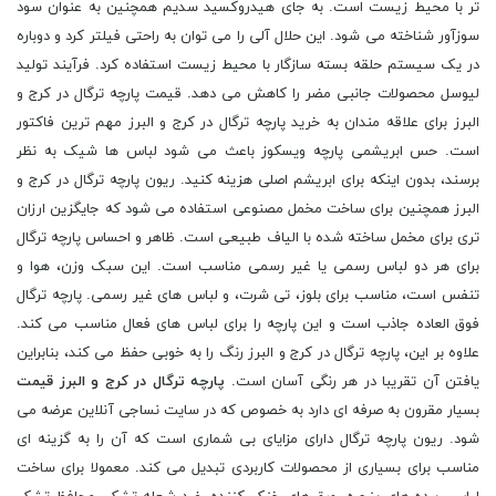
تر با محیط زیست است. به جای هیدروکسید سدیم همچنین به عنوان سود
سوزآور شناخته می شود. این حلال آلی را می توان به راحتی فیلتر کرد و دوباره
در یک سیستم حلقه بسته سازگار با محیط زیست استفاده کرد. فرآیند تولید
لیوسل محصولات جانبی مضر را کاهش می دهد. قیمت پارچه ترگال در کرج و
البرز برای علاقه مندان به خرید پارچه ترگال در کرج و البرز مهم ترین فاکتور
است. حس ابریشمی پارچه ویسکوز باعث می شود لباس ها شیک به نظر
برسند، بدون اینکه برای ابریشم اصلی هزینه کنید. ریون پارچه ترگال در کرج و
البرز همچنین برای ساخت مخمل مصنوعی استفاده می شود که جایگزین ارزان
تری برای مخمل ساخته شده با الیاف طبیعی است. ظاهر و احساس پارچه ترگال
برای هر دو لباس رسمی یا غیر رسمی مناسب است. این سبک وزن، هوا و
تنفس است، مناسب برای بلوز، تی شرت، و لباس های غیر رسمی. پارچه ترگال
فوق العاده جاذب است و این پارچه را برای لباس های فعال مناسب می کند.
علاوه بر این، پارچه ترگال در کرج و البرز رنگ را به خوبی حفظ می کند، بنابراین
یافتن آن تقریبا در هر رنگی آسان است.
پارچه ترگال در کرج و البرز قیمت
بسیار مقرون به صرفه ای دارد به خصوص که در سایت نساجی آنلاین عرضه می
شود. ریون پارچه ترگال دارای مزایای بی شماری است که آن را به گزینه ای
مناسب برای بسیاری از محصولات کاربردی تبدیل می کند. معمولا برای ساخت