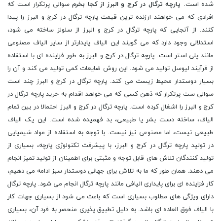
شده است.
پارچه ترگال در کرج و البرز از کجا بخرم
سوالی پرتکرار است که
افرادی که می خواهند ارزنده ترین قیمت پارچه ترگال در کرج و البرز را پیدا
کنند. از آنجایی که پارچه ترگال در کرج و البرز از سلولز ساخته می شود،
استدلالی وجود دارد که می گویند این الیاف پایدارتر از سایر الیاف مصنوعی
مانند پلی استر است. پارچه ترگال در کرج و البرز به طور فزاینده ای با استفاده
از فرآیند لیوسل تولید می شود. این روش ضایعات کمی تولید می کند و آن را
بسیار دوستدار محیط زیست می کند. پارچه ترگال در کرج و البرز چند است
سوالی ست پرتکرار که ذهن کسی که می خواهد اقدام به خرید پارچه ترگال در
کرج و البرز را اشغال کرده است. پارچه ترگال در کرج و البرز احتمالا در بین تمام
الیاف، ساخته دست بشر یا طبیعی، بد فهمیده شده است. این یک الیاف
طبیعی نیست، اما مصنوعی نیز نیست. با توجه به استفاده از مواد شیمیایی
در تولید پارچه ترگال در کرج و البرز، با پیشرفت تکنولوژی پارچه، بسیاری از
تولید کنندگان تلاش های قابل توجه و مثبتی برای اطمینان از تولید تمیز انجام
می دهند. همان طور که ما به تلاش برای جهانی دوستدار سبز ادامه می دهیم،
کار فزاینده ای برای پایداری الیافی مانند پارچه ترگال انجام می شود. پارچه ترگال
دارای ویژگی های مطلوب بسیاری است که باعث می شود از بسیاری جهات کار
با الیاف فوق العاده ای باشد. به دلیل تطبیق پذیری منحصر به فرد آن، بسیاری