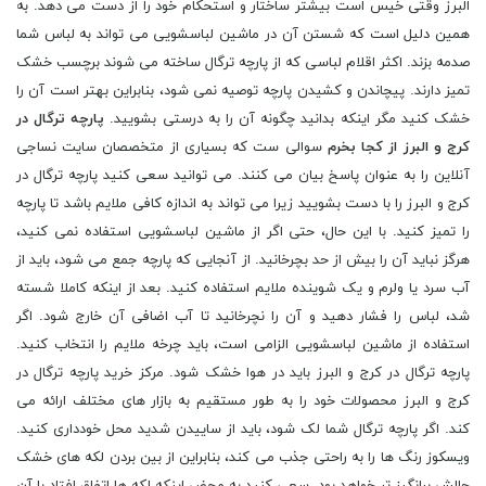
البرز وقتی خیس است بیشتر ساختار و استحکام خود را از دست می دهد. به
همین دلیل است که شستن آن در ماشین لباسشویی می تواند به لباس شما
صدمه بزند. اکثر اقلام لباسی که از پارچه ترگال ساخته می شوند برچسب خشک
تمیز دارند. پیچاندن و کشیدن پارچه توصیه نمی شود، بنابراین بهتر است آن را
خشک کنید مگر اینکه بدانید چگونه آن را به درستی بشویید.
پارچه ترگال در
کرج و البرز از کجا بخرم
سوالی ست که بسیاری از متخصصان سایت نساجی
آنلاین را به عنوان پاسخ بیان می کنند. می توانید سعی کنید پارچه ترگال در
کرج و البرز را با دست بشویید زیرا می تواند به اندازه کافی ملایم باشد تا پارچه
را تمیز کنید. با این حال، حتی اگر از ماشین لباسشویی استفاده نمی کنید،
هرگز نباید آن را بیش از حد بچرخانید. از آنجایی که پارچه جمع می شود، باید از
آب سرد یا ولرم و یک شوینده ملایم استفاده کنید. بعد از اینکه کاملا شسته
شد، لباس را فشار دهید و آن را نچرخانید تا آب اضافی آن خارج شود. اگر
استفاده از ماشین لباسشویی الزامی است، باید چرخه ملایم را انتخاب کنید.
پارچه ترگال در کرج و البرز باید در هوا خشک شود. مرکز خرید پارچه ترگال در
کرج و البرز محصولات خود را به طور مستقیم به بازار های مختلف ارائه می
کند. اگر پارچه ترگال شما لک شود، باید از ساییدن شدید محل خودداری کنید.
ویسکوز رنگ ها را به راحتی جذب می کند، بنابراین از بین بردن لکه های خشک
چالش برانگیز تر خواهد بود. سعی کنید به محض اینکه لکه ‌ها اتفاق افتاد با آن