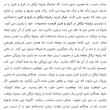
جذاب است. به همین دلیل است که احتمالا پارچه ترگال در کرج و البرز را در
شیک ترین رنگ ها و رنگ ها پیدا می کند. رنگ های عمیق و روشن را نشان
می دهد که تغییر نمی کنند.
مرکز خرید پارچه ترگال در کرج و البرز
با همکاری
با تولیدی
پارچه ترگال در کرج و البرز قیمت
محصولات خود را پایین می آورد.
پارچه در لمس نرم به نظر می رسد و وزن بالایی دارد. می توان از آن برای ایجاد
پرده و حرکات در چندین لباس و سبک استفاده کرد. پارچه ترگال در لمس بسیار
صاف است. این کاملا مقرون به صرفه است اما همان حس ابریشم طبیعی
گران‌ تر را دارد و آن را به یک جایگزین مقرون به صرفه تبدیل می ‌کند. در حالی
که پارچه ترگال قطعا یکی از محبوب ترین مواد است، اما دارای چند ویژگی منفی
است که باید از آن ها آگاه باشید. درک این ویژگی ها به شما کمک می کند
تصمیم بگیرید که آیا این ماده ای است که می خواهید استفاده کنید یا خیر.
پارچه ترگال در کرج و البرز بدون چین و چروک نیست. هنگام پوشیدن به راحتی
چروک می شود، که می تواند بر ظاهر لباس شما تأثیر بگذارد، به خصوص اگر
می خواهید برای یک موقعیت خاص خوب به نظر برسید. می تواند کوچک
شود. هنگام تمیز کردن یک لباس ساخته شده از پارچه ترگال باید بسیار مراقب
باشید، در غیر این صورت ممکن است مناسب نباشد. اگرچه این ماده بادوام
است، اما در هنگام خیس شدن مقدار زیادی استحکام خود را از دست می