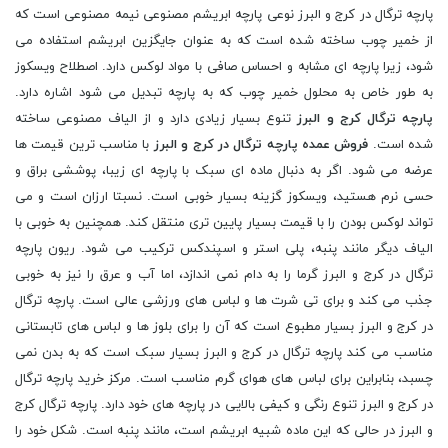
پارچه ترگال در کرج و البرز نوعی پارچه ابریشم مصنوعی نیمه مصنوعی است که
از خمیر چوب ساخته شده است که به عنوان جایگزین ابریشم استفاده می
شود، زیرا پارچه ای مشابه و احساس صافی با مواد لوکس دارد. اصطلاح ویسکوز
به طور خاص به محلول خمیر چوب که به پارچه تبدیل می شود اشاره دارد.
پارچه ترگال کرج و البرز
تنوع بسیار زیادی دارد و از الیاف مصنوعی ساخته
شده است.
فروش عمده پارچه ترگال در کرج و البرز
با مناسب ترین قیمت ها
عرضه می شود. اگر به دنبال ماده ای سبک با پارچه ای زیبا، پوششی براق و
حسی نرم هستید، ویسکوز گزینه بسیار خوبی است. نسبتا ارزان است و می
تواند لوکس بودن را با قیمت بسیار پایین تری منتقل کند. همچنین به خوبی با
الیاف دیگر مانند پنبه، پلی استر و اسپندکس ترکیب می شود. ریون پارچه
ترگال در کرج و البرز گرما را به دام نمی اندازد، اما آب و عرق را نیز به خوبی
جذب می کند و برای تی شرت ها و لباس های ورزشی عالی است. پارچه ترگال
در کرج و البرز بسیار مطبوع است که آن را برای بلوز ها و لباس های تابستانی
مناسب می کند پارچه ترگال در کرج و البرز بسیار سبک است که به بدن نمی
چسبد، بنابراین برای لباس های هوای گرم مناسب است. مرکز خرید پارچه ترگال
در کرج و البرز تنوع رنگی و کیفی بالایی در پارچه های خود دارد. پارچه ترگال کرج
و البرز در حالی که این ماده شبیه ابریشم است، مانند پنبه است. شکل خود را