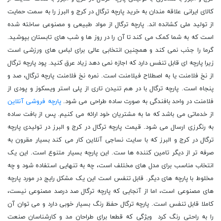
کالای ایرانی علاقه مندان به خرید پارچه ترگال در کرج و البرز را به سمت حمایت
از تولید ملی کشانده اند. پارچه ترگال از مواد طبیعی و مصنوعی ساخته شده
است که به شما کمک می کند تا آن را در روز ها و شب های تابستان بپوشید.
گرما را جذب نمی کند و همچنین انتخابی عالی برای لباس های ورزشی است
زیرا پارچه ای قابل تنفس دارد که اجازه نمی دهد زیاد عرق کنید. پود پارچه ترگال
از نخ فلامنت یا به اصطلاح فیلامنت است. نمره نخ فلامنت پارچه ترگال، صد و
پنجاه است. پارچه ترگال با در هم تنیدن تاری از پلی استر ویسکوز و پودی از
فلامنت در واحد بافندگی به صورت ساده طراحی می شود.
پارچه فروشی آنلاین
از خدماتی می باشد که ما به مشتریان خود ارائه می کنیم. پس از بافت ساده
به رنگرزی ارسال می شود. قیمت پارچه ترگال در کرج و البرز در تولیدی پارچه
ترگال در کرج و البرز که با سایت نساجی آنلاین کار می کند بسیار مقرون به
صرفه تر از دیگر تامین کننده ها ست. این پارچه بسیار متنوع است. این یک
انتخاب مناسب برای مدل های مختلف است، چه به تنهایی استفاده شود و چه
مخلوط با پارچه های دیگر. قابل تنفس است این یک مشکل رایج در مورد پارچه
های مصنوعی است، اما از آنجایی که پارچه ترگال صد درصد مصنوعی نیست،
کاملا قابل تنفس است. پارچه ترگال حفظ رنگ بسیار خوبی دارد و می توان آن
را به راحتی رنگ کرد ویژگی که قطعا برای طراحان مد و کارشناسان صنعت