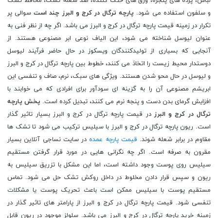
لباس، پرده های پنجره، ورق های خنک کننده، ضد شعله تشک، محافظ تشک
و سلفون استفاده می شود.
پارچه ترگال در کرج و البرز چند است
سوالی پر
تکرار در زمینه قیمت پارچه ترگال در کرج و البرز می باشد. اگر چه از نظر فنی به
عنوان لیوسل شناخته می شود، این الیاف نوعی ابر مصنوعی هستند. از
آنجایی که بسیاری از تولیدکنندگان ویسکوز در حال حاضر فرآیند لیوسل
دوستدار محیط زیست را اتخاذ می کنند، خطوط بین پارچه ترگال در کرج و البرز
و لیوسل در حال محو شدن هستند. ویژگی ‌های سبک، نرم، صاف و تنفسی این
ابریشم مصنوعی آن را به گزینه ‌ای سودآور برای افرادی که می‌ خوابند با
افزایش گرمای بدن دست و پنجه نرم می ‌کنند، تبدیل کرده است.
پخش پارچه
ترگال در کرج و البرز
در قیمت پارچه ترگال در کرج و البرز بسیار تاثیر گذار
است. ریون پارچه ترگال در کرج و البرز با سیلیس ترکیب می شود تا تشک ها
مقاوم در برابر شعله شوند.
قیمت پارچه عمده
در سایت نساجی آنلاین بسیار
مقرون به صرفه است. اگر چه نگرانی هایی در مورد قرار گرفتن مستقیم
سیلیس روی پوست وجود داشته است، اما این مشکل با تزریق سیلیس به
ریون و سپس قرار دادن مخلوط در داخل روکش تشک حل می شود. تماس
مستقیم پوست با سیلیس ممکن است باعث تحریک پوست یا مشکلات
تنفسی شود. قیمت پارچه ترگال در کرج و البرز از پارامتر های تاثیر گذار در
زمینه خرید پارچه ترگال در کرج و البرز می باشد. سلولز موجود در ریون قابل