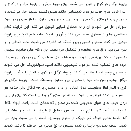
پارچه ترگال در کرج و البرز می شود. برای تهیه برخی از پارچه ترگال در کرج و
البرز خرده‌ های چوب در مواد شیمیایی مانند هیدروکسید سدیم حل می‌شوند و
خمیر چوب قهوه‌ای رنگ می ‌شوند. این خمیر چوب حاوی سلولز سپس در سود
سوزآور حل می شود و آن را به محلول قلیایی تبدیل می کند. این فرآیند تمام
ناخالصی ها را از محلول حذف می کند و آن را به یک ماده خام تمیز برای پارچه
تبدیل می کند. محلول قلیایی بین غلتک ها فشرده می شود، مایع اضافی را از
بین می برد، ورق های فشرده را تشکیل می دهد. این ورقه های فشرده سپس
به صورت خرده تهیه می شوند. خرده ها با دی سولفید کربن درمان می شوند.
خرده های تصفیه شده در مواد شیمیایی مانند اسید سولفوریک حل می شوند
و محلول چسبناک ایجاد می کنند. پارچه ترگال در کرج و البرز یا فرآیند پارچه
ترگال تولید ریون نام خود را مدیون این محلول چسبناک است.
پارچه ترگال در
کرج و البرز اعلا
مرغوبیت فوق العاده ای دارد. محلول پارچه ترگال برای حذف هر
عنصر حل نشده فیلتر می شود. مرحله ی بعدی گاز زدایی است که برای از بین
بردن حباب های هوای محبوس شده در محلول که ممکن است باعث ایجاد نقاط
ضعیف در فیبر شود، لازم است. سپس محلول از طریق یک اسپینر، ماشینی
که رشته‌ هایی الیاف نخ باریک از سلولز بازسازی‌ شده را می‌ سازد، وارد می
‌شود. الیاف سلولزی بازسازی شده سپس به نخ هایی می چرخند تا بافته شوند