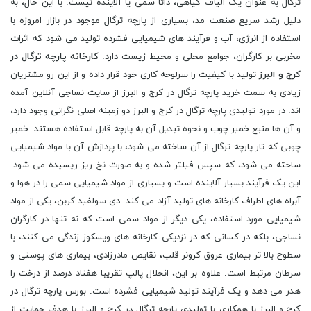
ترگال به عنوان یک الیاف گیاهی، ذاتا سمی یا آلاینده نیست. با این حال، به
دلیل رشد سریع صنعت مد، بسیاری از پارچه ترگال موجود در بازار امروزه با
استفاده از انرژی، آب و فرآیند های شیمیایی فشرده تولید می ‌شود که اثرات
مخربی بر کارگران، جوامع محلی و محیط ‌زیست دارد.
کارخانه پارچه ترگال در
کرج و البرز
تولید با کیفیت را سرلوحه کاری خود قرار داده و از این رو مشتریان
زیادی به سمت خرید پارچه ترگال در کرج و البرز از سایت نساجی آنلاین آمده
اند. در مورد تولیدی پارچه ترگال در کرج و البرز دو زمینه اصلی نگرانی وجود دارد،
و آن ها منبع خمیر چوب و نحوه تبدیل آن به پارچه قابل استفاده هستند. خمیر
چوبی که تار پارچه ترگال از آن ساخته می ‌شود، با پردازش آن با مواد شیمیایی
ساخته می ‌شود، که سپس فیلتر شده و به صورت نخ ریز ریسیده می‌ شود.
این یک فرآیند بسیار آلاینده است و بسیاری از مواد شیمیایی سمی را در هوا و
آبراه های اطراف کارخانه های تولید آزاد می کند. دی سولفید کربن، یکی از مواد
شیمیایی مورد استفاده، یکی دیگر از مواد سمی است که نه تنها در کارگران
نساجی، بلکه در کسانی که در نزدیکی کارخانه های ویسکوز زندگی می کنند، با
سطوح بالا تر بیماری عروق کرونر قلب، نقایص مادرزادی، بیماری های پوستی و
سرطان مرتبط است. علاوه بر این، انحلال پالپ تقریبا هفتاد درصد از درخت را
هدر می دهد و یک فرآیند تولید شیمیایی فشرده است. بورس پارچه ترگال در
کرج و البرز با همکاری با تولیدی پارچه ترگال در کرج و البرز با هدف حمایت از