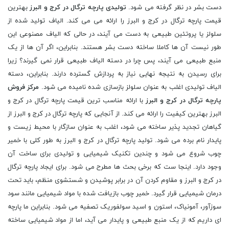
دست بشر در نظر گرفته می شود.
تولیدی پارچه ترگال در کرج و البرز
بهترین
قیمت پارچه ترگال در کرج و البرز را ارائه می می کند. الیاف تولید شده از
سلولز یا پروتئین طبیعی به دست می آیند، در حالی که الیاف مصنوعی این
طور نیست آن ها کاملا ساخته دست بشر هستند. بنابراین، اگر آن ها از یک
منبع طبیعی می آیند، پس چرا در دسته الیاف طبیعی قرار نمی گیرند؟ زیرا
برای رسیدن به نتیجه نهایی نیاز به پردازش گسترده دارند. بنابراین، دسته
الیاف تولیدی اغلب به عنوان سلولز بازسازی شده نامیده می شود.
مرکز فروش
پارچه ترگال در کرج و البرز
با ارائه مناسب ترین قیمت پارچه ترگال در کرج و
البرز بهترین کیفیت را ارائه می کند. از آنجایی که پارچه ترگال در کرج و البرز از
گیاهان تجدید پذیر ساخته می شود، اغلب به عنوان سازگار با محیط زیست و
پایدار نام برده می شود. تولید پارچه ترگال در کرج و البرز به طور کلی با خمیر
چوب شروع می شود و چندین تکنیک شیمیایی و تولیدی برای ساخت آن
وجود دارد. اینجا ست که برخی بحث ها مطرح می شود. برای ایجاد پارچه ترگال
در کرج و البرز و مقاوم کردن آن در برابر پوشیدن و شستشوی منظم، باید تحت
درمان شیمیایی قرار گیرد. خمیر چوب بازیافت شده با مواد شیمیایی مانند سود
سوزآور، آمونیاک، استون و اسید سولفوریک تصفیه می شود. بنابراین ما پارچه
ای داریم که از یک منبع طبیعی و پایدار می آید، اما از مواد شیمیایی ساخته