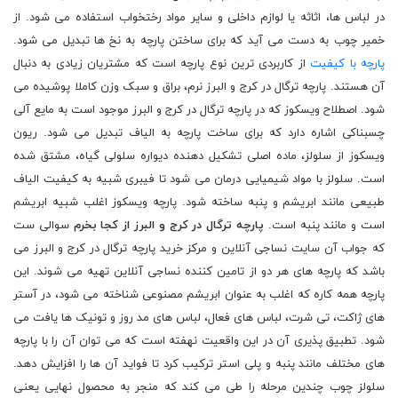
در لباس ها، اثاثه یا لوازم داخلی و سایر مواد رختخواب استفاده می شود. از
خمیر چوب به دست می‌ آید که برای ساختن پارچه به نخ ‌ها تبدیل می ‌شود.
پارچه با کیفیت
از کاربردی ترین نوع پارچه است که مشتریان زیادی به دنبال
آن هستند. پارچه ترگال در کرج و البرز نرم، براق و سبک وزن کاملا پوشیده می
شود. اصطلاح ویسکوز که در پارچه ترگال در کرج و البرز موجود است به مایع آلی
چسبناکی اشاره دارد که برای ساخت پارچه به الیاف تبدیل می شود. ریون
ویسکوز از سلولز، ماده اصلی تشکیل دهنده دیواره سلولی گیاه، مشتق شده
است. سلولز با مواد شیمیایی درمان می شود تا فیبری شبیه به کیفیت الیاف
طبیعی مانند ابریشم و پنبه ساخته شود. پارچه ویسکوز اغلب شبیه ابریشم
است و مانند پنبه است.
پارچه ترگال در کرج و البرز از کجا بخرم
سوالی ست
که جواب آن سایت نساجی آنلاین و مرکز خرید پارچه ترگال در کرج و البرز می
باشد که پارچه های هر دو از تامین کننده نساجی آنلاین تهیه می شوند. این
پارچه همه کاره که اغلب به عنوان ابریشم مصنوعی شناخته می شود، در آستر
های ژاکت، تی شرت، لباس های فعال، لباس های مد روز و تونیک ها یافت می
شود. تطبیق پذیری آن در این واقعیت نهفته است که می توان آن را با پارچه
های مختلف مانند پنبه و پلی استر ترکیب کرد تا فواید آن ها را افزایش دهد.
سلولز چوب چندین مرحله را طی می کند که منجر به محصول نهایی یعنی