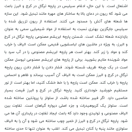
اشتعال است. با این حال، ادغام سیلیس در پارچه ترگال در کرج و البرز باعث
می شود که ریون در دمای بالا به ساختار های مهره مانند تبدیل شود. این سازه
ها شعله های آتش را مسدود می کنند. استفاده از ریون تزریق شده با
سیلیس جایگزین بهتری نسبت به استفاده از مواد شیمیایی سمی به عنوان
بازدارنده شعله تشک است. شستن پارچه ابریشم مصنوعی پارچه ترگال در کرج
و البرز، به ویژه در ماشین های لباسشویی قدیمی ممکن است الیاف را خراب
کند و مواد را زبر کند. بهتر است هر پارچه ابریشم مصنوعی را در آب سرد با
مواد شوینده ملایم بشویید. برخی از پارچه ‌های ابریشم مصنوعی لیوسل ممکن
است در یک چرخه ظریف شسته شوند. فشار دادن یا فشار دادن ریون پارچه
ترگال در کرج و البرز ممکن است به الیاف آن آسیب برساند و ظاهر و احساس
پارچه را خراب کند. ممکن است پارچه را با خط خشک کنید، اما بهتر است از نور
مستقیم خورشید خودداری کنید. پارچه ترگال در کرج و البرز قیمت بسیار
مناسبی دارد. اگر فیبر ساخته شده باشد، از سلولز یا پروتئین ساخته شده
است. سلولز یک کربوهیدرات و جزء اصلی دیواره گیاهان است. تفاوت بین
الیاف مصنوعی و تولیدی وجود دارد که باعث ایجاد تفاوت در پایداری آن ها می
شود. پارچه ترگال در کرج و البرز از خمیر چوب ساخته می شود و آن را به الیاف
سلولزی مانند پنبه یا کتان تبدیل می کند. اغلب به عنوان تنها تا حدی ساخته