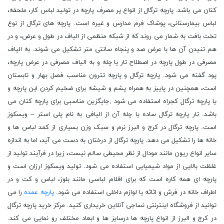
کتان می باشد. پارچه ترگال از انواع پر مصرف پارچه در تولید لباس کار، ملحفه،
لباس بیمارستانی، پوشاک فرم مدارس و غیره است. پارچه های ترگال از نوع
تخت بافت به شمار می روند که از شبکه منظمی از الیاف در طول و عرض، و در
هم تنیدن آن ها با عرض صد و پنجاه سانتی متر تشکیل می شوند. به الیاف
مصرفی در طول پارچه در اصطلاح تار یا چله و به الیاف مصرفی در عرض پارچه،
پود گفته می شود. پارچه ترگال و پارچه تترون مناسب فصل بهار و تابستان
است، همچنین در پاییز به همراه پشم و شیشه برای ضخیم کردن این پارچه و
یا پارچه ترگال کجراه استفاده می شود ,جایگزین مناسبی برای پارچه کتان می
باشد.
تار پارچه ترگال ساده یا چله آن از الیافی به نام پلی استر
– ویسکوز
است. پارچه ترگال در کرج و البرز نرم و سبک وزن بسیاری از کمد لباس ها و
خانه ها را تشکیل می دهد. پارچه ترگال از درختان به دست می آید، اما به اندازه
سایر انواع ریون مانند مودال از نظر محیطی سالم نیست، زیرا در فرآیند تولید از
غلظت بالایی از مواد شیمیایی استفاده می شود. تولید ویسکوز ارزان است و
پارچه ای همه کاره است که برای اقلام لباسی مانند بلوز، لباس و کت و در
اطراف خانه در فرش و اثاثه یا لوازم داخلی استفاده می شود.
پارچه عمده
را می
توانید از فروشگاه اینترنتی نساجی آنلاین خریداری کنید. مرکز خرید پارچه ترگال
در کرج و البرز از انواع پارچه ها درسایز ها و ابعاد مختلف رو نمایی می کند.