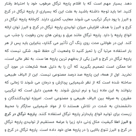
دهد. بسیار مهم است که با اقلام پارچه ترگال مرطوب خود با احتیاط رفتار
کنید. اما باید توجه داشته باشید به علت این که بسیاری از پارچه ترگال در کرج
و البرز با پود دیگر ترکیب می شوند معایب کمتری دارند. کارخانه پارچه ترگال در
کرج و البرز با هدف افزایش میزان تولیدی پارچه ترگال در کرج و البرز توان ارائه
انواع پارچه را دارد. پارچه ترگال مانند عرق و روغن های بدن رطوبت را جذب می
کند. این در طولانی مدت روی رنگ آن تأثیر می گذارد، بنابراین باید پس از هر
بار استفاده مرتبا آن را تمیز کنید تا وضعیت آن حفظ شود. شکی نیست که
پارچه ترگال در کرج و البرز یکی از بدفهم ترین پارچه ها ست. به نظر عالی است،
اما ممکن است تصمیم بگیرید که آن را به دلیل همه شایعات در مورد آن
نخرید. اول از همه، این پارچه صد درصد مصنوعی نیست. این از الیاف طبیعی
ساخته شده است که از نظر شیمیایی پردازش و درمان می شوند تا زمانی که
بتوانند به این ماده زیبا و نرم تبدیل شوند. به همین دلیل است که ترکیبی
مقرون به صرفه بین الیاف طبیعی و مصنوعی است. امروزه تولیدکنندگان و
دانشمندان به شدت در تلاش هستند تا از مواد شیمیایی سازگار با محیط
زیست برای تولید انواع پایدارتر پارچه ترگال استفاده کنند.
پارچه ترگال در کرج
و البرز اعلا
کیفیت مثال زدنی دارد زیرا با عرضه مستقیم از تولیدی پارچه ترگال
در کرج و البرز تنوع بالایی را در پارچه های خود داده است. پارچه ترگال در کرج و