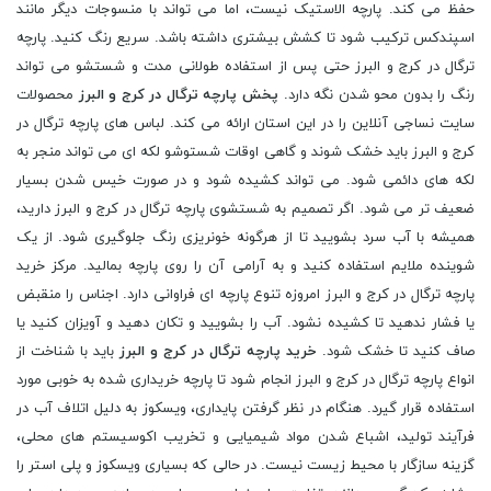
حفظ می کند. پارچه الاستیک نیست، اما می تواند با منسوجات دیگر مانند
اسپندکس ترکیب شود تا کشش بیشتری داشته باشد. سریع رنگ کنید. پارچه
ترگال در کرج و البرز حتی پس از استفاده طولانی مدت و شستشو می تواند
رنگ را بدون محو شدن نگه دارد.
پخش پارچه ترگال در کرج و البرز
محصولات
سایت نساجی آنلاین را در این استان ارائه می کند. لباس‌ های پارچه ترگال در
کرج و البرز باید خشک شوند و گاهی اوقات شستوشو لکه ‌ای می‌ تواند منجر به
لکه ‌های دائمی شود. می تواند کشیده شود و در صورت خیس شدن بسیار
ضعیف تر می شود. اگر تصمیم به شستشوی پارچه ترگال در کرج و البرز دارید،
همیشه با آب سرد بشویید تا از هرگونه خونریزی رنگ جلوگیری شود. از یک
شوینده ملایم استفاده کنید و به آرامی آن را روی پارچه بمالید. مرکز خرید
پارچه ترگال در کرج و البرز امروزه تنوع پارچه ای فراوانی دارد. اجناس را منقبض
یا فشار ندهید تا کشیده نشود. آب را بشویید و تکان دهید و آویزان کنید یا
صاف کنید تا خشک شود.
خرید پارچه ترگال در کرج و البرز
باید با شناخت از
انواع پارچه ترگال در کرج و البرز انجام شود تا پارچه خریداری شده به خوبی مورد
استفاده قرار گیرد. هنگام در نظر گرفتن پایداری، ویسکوز به دلیل اتلاف آب در
فرآیند تولید، اشباع شدن مواد شیمیایی و تخریب اکوسیستم‌ های محلی،
گزینه سازگار با محیط ‌زیست نیست. در حالی که بسیاری ویسکوز و پلی استر را