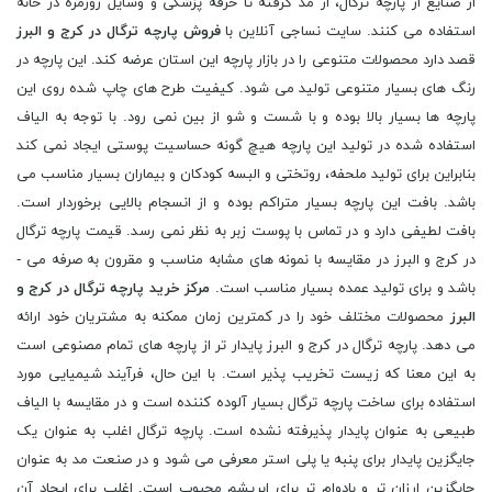
از صنایع از پارچه ترگال، از مد گرفته تا حرفه پزشکی و وسایل روزمره در خانه
استفاده می کنند. سایت نساجی آنلاین با
فروش پارچه ترگال در کرج و البرز
قصد دارد محصولات متنوعی را در بازار پارچه این استان عرضه کند. این پارچه در
رنگ‌ های بسیار متنوعی تولید می ‌شود. کیفیت طرح ‌های چاپ شده روی این
پارچه ‌ها بسیار بالا بوده و با شست و شو از بین نمی ‌رود. با توجه به الیاف
استفاده شده در تولید این پارچه هیچ گونه حساسیت پوستی ایجاد نمی ‌کند
بنابراین برای تولید ملحفه، روتختی و البسه کودکان و بیماران بسیار مناسب می
­باشد. بافت این پارچه بسیار متراکم بوده و از انسجام بالایی برخوردار است.
بافت لطیفی دارد و در تماس با پوست زبر به نظر نمی ‌رسد. قیمت پارچه ترگال
در کرج و البرز در مقایسه با نمونه ‌های مشابه مناسب و مقرون به صرفه می ­
باشد و برای تولید عمده بسیار مناسب است.
مرکز خرید پارچه ترگال در کرج و
البرز
محصولات مختلف خود را در کمترین زمان ممکنه به مشتریان خود ارائه
می دهد. پارچه ترگال در کرج و البرز پایدار تر از پارچه های تمام مصنوعی است
به این معنا که زیست تخریب پذیر است. با این حال، فرآیند شیمیایی مورد
استفاده برای ساخت پارچه ترگال بسیار آلوده کننده است و در مقایسه با الیاف
طبیعی به عنوان پایدار پذیرفته نشده است. پارچه ترگال اغلب به عنوان یک
جایگزین پایدار برای پنبه یا پلی استر معرفی می شود و در صنعت مد به عنوان
جایگزین ارزان تر و بادوام تر برای ابریشم محبوب است. اغلب برای ایجاد آن