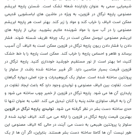
شیمیایی سمی به عنوان بازدارنده شعله تشک است. شستن پارچه ابریشم
مصنوعی پارچه ترگال در قزوین، به ویژه در ماشین های لباسشویی قدیمی
ممکن است الیاف را خراب کند و مواد را زبر کند. بهتر است هر پارچه ابریشم
مصنوعی را در آب سرد با مواد شوینده ملایم بشویید. برخی از پارچه ‌های
ابریشم مصنوعی لیوسل ممکن است در یک چرخه ظریف شسته شوند. فشار
دادن یا فشار دادن ریون پارچه ترگال در قزوین ممکن است به الیاف آن آسیب
برساند و ظاهر و احساس پارچه را خراب کند. ممکن است پارچه را با خط خشک
کنید، اما بهتر است از نور مستقیم خورشید خودداری کنید. پارچه ترگال در
قزوین قیمت بسیار مناسبی دارد. اگر فیبر ساخته شده باشد، از سلولز یا
پروتئین ساخته شده است. سلولز یک کربوهیدرات و جزء اصلی دیواره گیاهان
است. تفاوت بین الیاف مصنوعی و تولیدی وجود دارد که باعث ایجاد تفاوت در
پایداری آن ها می شود. پارچه ترگال در قزوین از خمیر چوب ساخته می شود و
آن را به الیاف سلولزی مانند پنبه یا کتان تبدیل می کند. اغلب به عنوان تنها تا
حدی ساخته دست بشر در نظر گرفته می شود.
تولیدی پارچه ترگال در قزوین
بهترین قیمت پارچه ترگال در قزوین را ارائه می می کند. الیاف تولید شده از
سلولز یا پروتئین طبیعی به دست می آیند، در حالی که الیاف مصنوعی این
طور نیست آن ها کاملا ساخته دست بشر هستند. بنابراین، اگر آن ها از یک