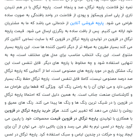
نمره نخ فلامنت پارچه ترگال، صد و پنجاه است. پارچه ترگال با در هم تنیدن
تاری از پلی استر ویسکوز و پودی از فلامنت در واحد بافندگی به صورت ساده
طراحی می شود.
پارچه فروشی آنلاین
از خدماتی می باشد که ما به مشتریان
خود ارائه می کنیم. پس از بافت ساده به رنگرزی ارسال می شود. قیمت پارچه
ترگال در قزوین در تولیدی پارچه ترگال در قزوین که با سایت نساجی آنلاین کار
می کند بسیار مقرون به صرفه تر از دیگر تامین کننده ها ست. این پارچه بسیار
متنوع است. این یک انتخاب مناسب برای مدل های مختلف است، چه به
تنهایی استفاده شود و چه مخلوط با پارچه های دیگر. قابل تنفس است این
یک مشکل رایج در مورد پارچه های مصنوعی است، اما از آنجایی که پارچه ترگال
صد درصد مصنوعی نیست، کاملا قابل تنفس است. پارچه ترگال حفظ رنگ بسیار
خوبی دارد و می توان آن را به راحتی رنگ کرد ویژگی که قطعا برای طراحان مد
و کارشناسان صنعت جذاب است. به همین دلیل است که احتمالا پارچه ترگال
در قزوین را در شیک ترین رنگ ها و رنگ ها پیدا می کند. رنگ های عمیق و
روشن را نشان می دهد که تغییر نمی کنند.
مرکز خرید پارچه ترگال در قزوین
با همکاری با تولیدی
پارچه ترگال در قزوین قیمت
محصولات خود را پایین می
آورد. پارچه در لمس نرم به نظر می رسد و وزن بالایی دارد. می توان از آن برای
ایجاد پرده و حرکات در چندین لباس و سبک استفاده کرد. پارچه ترگال در لمس