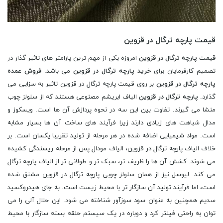
قیمت پارچه ترگال در قزوین
قیمت پارچه ترگال در قزوین
امروزه یکی از مهم ترین پارامتر های تاثیر گذار در
تصمیم کارفرمایان برای
خرید پارچه ترگال در قزوین
می باشد.
فروش عمده
پارچه ترگال در قزوین
بر روی قیمت پارچه ترگال در قزوین تاثیر به سزایی می
گذارد.
پارچه ترگال در قزوین
الیاف ابریشم مصنوعی هستند که از سلولز چوب
منشا می گیرند. تفاوت بین این سه در نحوه پردازش آن ها است. ویسکوز و
مدال شباهت های زیادی دارند زیرا فرآیند های ساخت آن ها بسیار مشابه
است. مواد شیمیایی اضافه شده در هر مرحله از تولید تقریبا یکسان است. بر
خلاف الیاف پارچه ترگال در قزوین، الیاف مودال پس از مرحله ریسندگی کشیده
می شوند. کشش آن ها را ظریف تر، سبک تر و طولانی تر از الیاف پارچه ترگال
می کند. لیوسل نیز از همان سلولز چوبی پارچه ترگال در قزوین مشتق شده
است، اما فرآیند تولید آن سازگار تر با محیط زیست است. به جای هیدروکسید
سدیم همچنین به عنوان سود سوزآور شناخته می شود. این حلال آلی را می
توان به راحتی فیلتر کرد و دوباره در یک سیستم حلقه بسته سازگار با محیط