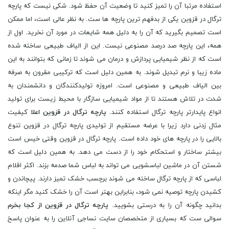
استفاده مرتبا آن را تمیز کنید تا وضعیت آن حفظ شود. شکی نیست که پارچه
ترگال در قزوین یکی از بدفهم ترین پارچه ها ست. به نظر عالی است، اما ممکن
است تصمیم بگیرید که آن را به دلیل همه شایعات در مورد آن نخرید. اول از
همه، این پارچه صد درصد مصنوعی نیست. این از الیاف طبیعی ساخته شده
است که از نظر شیمیایی پردازش و درمان می شوند تا زمانی که بتوانند به این
ماده زیبا و نرم تبدیل شوند. به همین دلیل است که ترکیبی مقرون به صرفه
بین الیاف طبیعی و مصنوعی است. امروزه تولیدکنندگان و دانشمندان به
شدت در تلاش هستند تا از مواد شیمیایی سازگار با محیط زیست برای تولید
انواع پایدارتر پارچه ترگال استفاده کنند.
پارچه ترگال در قزوین اعلا
کیفیت
مثال زدنی دارد زیرا با عرضه مستقیم از تولیدی پارچه ترگال در قزوین تنوع
بالایی را در پارچه های خود داده است. پارچه ترگال در قزوین وقتی خیس است
بیشتر ساختار و استحکام خود را از دست می دهد. به همین دلیل است که
شستن آن در ماشین لباسشویی می تواند به لباس شما صدمه بزند. اکثر اقلام
لباسی که از پارچه ترگال ساخته می شوند برچسب خشک تمیز دارند. پیچاندن و
کشیدن پارچه توصیه نمی شود، بنابراین بهتر است آن را خشک کنید مگر اینکه
بدانید چگونه آن را به درستی بشویید.
پارچه ترگال در قزوین از کجا بخرم
سوالی ست که بسیاری از متخصصان سایت نساجی آنلاین را به عنوان پاسخ