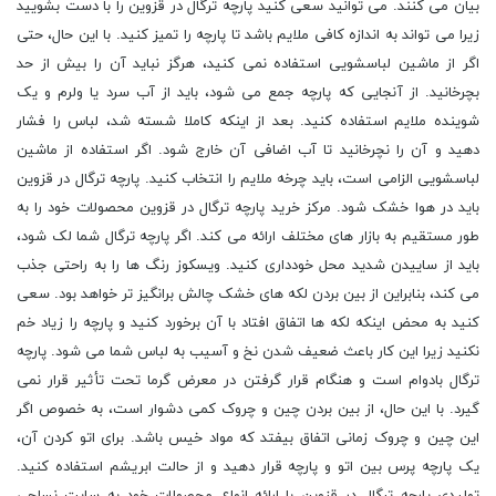
بیان می کنند. می توانید سعی کنید پارچه ترگال در قزوین را با دست بشویید
زیرا می تواند به اندازه کافی ملایم باشد تا پارچه را تمیز کنید. با این حال، حتی
اگر از ماشین لباسشویی استفاده نمی کنید، هرگز نباید آن را بیش از حد
بچرخانید. از آنجایی که پارچه جمع می شود، باید از آب سرد یا ولرم و یک
شوینده ملایم استفاده کنید. بعد از اینکه کاملا شسته شد، لباس را فشار
دهید و آن را نچرخانید تا آب اضافی آن خارج شود. اگر استفاده از ماشین
لباسشویی الزامی است، باید چرخه ملایم را انتخاب کنید. پارچه ترگال در قزوین
باید در هوا خشک شود. مرکز خرید پارچه ترگال در قزوین محصولات خود را به
طور مستقیم به بازار های مختلف ارائه می کند. اگر پارچه ترگال شما لک شود،
باید از ساییدن شدید محل خودداری کنید. ویسکوز رنگ ها را به راحتی جذب
می کند، بنابراین از بین بردن لکه های خشک چالش برانگیز تر خواهد بود. سعی
کنید به محض اینکه لکه ‌ها اتفاق افتاد با آن برخورد کنید و پارچه را زیاد خم
نکنید زیرا این کار باعث ضعیف شدن نخ و آسیب به لباس شما می‌ شود. پارچه
ترگال بادوام است و هنگام قرار گرفتن در معرض گرما تحت تأثیر قرار نمی
گیرد. با این حال، از بین بردن چین و چروک کمی دشوار است، به خصوص اگر
این چین و چروک زمانی اتفاق بیفتد که مواد خیس باشد. برای اتو کردن آن،
یک پارچه پرس بین اتو و پارچه قرار دهید و از حالت ابریشم استفاده کنید.
تولیدی پارچه ترگال در قزوین با ارائه انواع محصولات خود به سایت نساجی