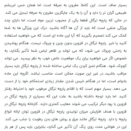
بسیار صاف است. این کاملا مقرون به صرفه است اما همان حس ابریشم
طبیعی گران‌ تر را دارد و آن را به یک جایگزین مقرون به صرفه تبدیل می ‌کند.
در حالی که پارچه ترگال قطعا یکی از محبوب ترین مواد است، اما دارای چند
ویژگی منفی است که باید از آن ها آگاه باشید. درک این ویژگی ها به شما
کمک می کند تصمیم بگیرید که آیا این ماده ای است که می خواهید استفاده
کنید یا خیر. پارچه ترگال در قزوین بدون چین و چروک نیست. هنگام پوشیدن
به راحتی چروک می شود، که می تواند بر ظاهر لباس شما تأثیر بگذارد، به
خصوص اگر می خواهید برای یک موقعیت خاص خوب به نظر برسید. می تواند
کوچک شود. هنگام تمیز کردن یک لباس ساخته شده از پارچه ترگال باید بسیار
مراقب باشید، در غیر این صورت ممکن است مناسب نباشد. اگرچه این ماده
بادوام است، اما در هنگام خیس شدن مقدار زیادی استحکام خود را از دست
می دهد. بسیار مهم است که با اقلام پارچه ترگال مرطوب خود با احتیاط رفتار
کنید. اما باید توجه داشته باشید به علت این که بسیاری از پارچه ترگال در
قزوین با پود دیگر ترکیب می شوند معایب کمتری دارند. کارخانه پارچه ترگال در
قزوین با هدف افزایش میزان تولیدی پارچه ترگال در قزوین توان ارائه انواع
پارچه را دارد. پارچه ترگال مانند عرق و روغن های بدن رطوبت را جذب می کند.
این در طولانی مدت روی رنگ آن تأثیر می گذارد، بنابراین باید پس از هر بار