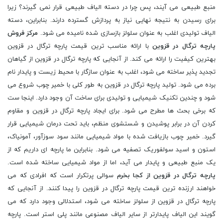
منبع طبیعی می آیند، پس چرا در دسته الیاف طبیعی قرار نمی گیرند؟ زیرا
برای رسیدن به نتیجه نهایی نیاز به پردازش گسترده دارند. بنابراین، دسته
الیاف تولیدی اغلب به عنوان سلولز بازسازی شده نامیده می شود.
مرکز فروش
پارچه ترگال در قزوین
با ارائه مناسب ترین قیمت پارچه ترگال در قزوین
بهترین کیفیت را ارائه می کند. از آنجایی که پارچه ترگال در قزوین از گیاهان
تجدید پذیر ساخته می شود، اغلب به عنوان سازگار با محیط زیست و پایدار نام
برده می شود. تولید پارچه ترگال در قزوین به طور کلی با خمیر چوب شروع می
شود و چندین تکنیک شیمیایی و تولیدی برای ساخت آن وجود دارد. اینجا ست
که برخی بحث ها مطرح می شود. برای ایجاد پارچه ترگال در قزوین و مقاوم
کردن آن در برابر پوشیدن و شستشوی منظم، باید تحت درمان شیمیایی قرار
گیرد. خمیر چوب بازیافت شده با مواد شیمیایی مانند سود سوزآور، آمونیاک،
استون و اسید سولفوریک تصفیه می شود. بنابراین ما پارچه ای داریم که از
یک منبع طبیعی و پایدار می آید، اما از مواد شیمیایی ساخته شده است.
پارچه ترگال در قزوین از کجا بخرم
سوالی پرتکرار است که افرادی که می
خواهند ارزنده ترین قیمت پارچه ترگال در قزوین را پیدا کنند. از آنجایی که
پارچه ترگال در قزوین از سلولز ساخته می شود، استدلالی وجود دارد که می
گویند این الیاف پایدارتر از سایر الیاف مصنوعی مانند پلی استر است. پارچه