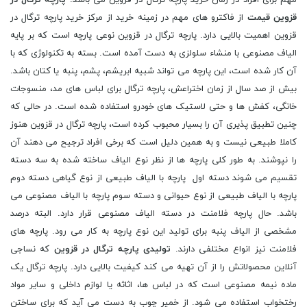
مهم برای افراد در زمان خرید پارچه ترگال در قزوین می باشد.
پارچه ترگال در
قزوین قیمت
از فاکترو های مهم در زمینه خرید از مرکز خرید پارچه ترگال در
قزوین اهمیت بالایی دارد. پارچه ترگال در قزوین نوعی پارچه است که بر پایه
الیاف مصنوعی با منشاء سلولزی به دست آمده است. بسته به تکنولوژی که با
آن کار شده است، این پارچه می تواند شبیه ابریشم، پشم، پنبه یا کتان باشد.
بیش از صد سال از زمان اختراعش، پارچه ترگال برای لباس‌ های مد، منسوجات
خانگی، کفش ‌ها و حتی لاستیک‌ های خودرو استفاده شده است. در حالی که
چنین تطبیق پذیری آن را بسیار محبوب کرده است، پارچه ترگال در قزوین هنوز
کاملا طبیعی نیست و به همین دلیل است که برخی افراد ترجیح می دهند آن
را نپوشند. به طور کلی پارچه ها از نظر نوع الیاف ساخته شده به سه دسته
تقسیم می شوند دسته اول پارچه با الیاف طبیعی از نوع گیاهی دسته دوم
پارچه با الیاف طبیعی از نوع حیوانی و دسته سوم پارچه با الیاف مصنوعی می
باشد. حال پارچه فلامنت در دسته الیاف مصنوعی قرار دارد. البته درصد
مشخصی از الیاف پنبه برای تولید این نوع پارچه به کار می رود. پارچه های
فلامنت نیز انواع مختلفی دارند.
تولیدی پارچه ترگال در قزوین
که نساجی
آنلاین محصولاتش را از آن تهیه می کند کیفیت بالایی دارد. پارچه ترگال یک
ماده نیمه مصنوعی است که در لباس ها، اثاثه یا لوازم داخلی و سایر مواد
رختخواب استفاده می شود. از خمیر چوب به دست می‌ آید که برای ساختن