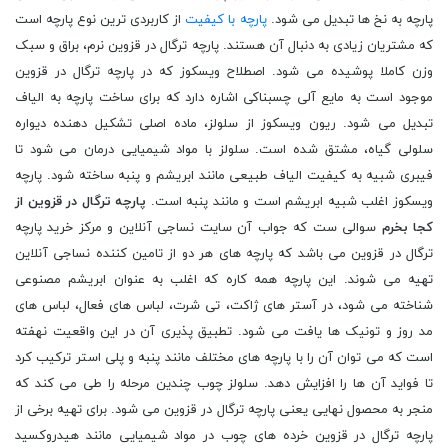
پارچه به نخ ‌ها تبدیل می ‌شود.
پارچه با کیفیت
از کاربردی ترین نوع پارچه است
که مشتریان زیادی به دنبال آن هستند. پارچه ترگال در قزوین نرم، براق و سبک
وزن کاملا پوشیده می شود. اصطلاح ویسکوز که در پارچه ترگال در قزوین
موجود است به مایع آلی چسبناکی اشاره دارد که برای ساخت پارچه به الیاف
تبدیل می شود. ریون ویسکوز از سلولز، ماده اصلی تشکیل دهنده دیواره
سلولی گیاه، مشتق شده است. سلولز با مواد شیمیایی درمان می شود تا
فیبری شبیه به کیفیت الیاف طبیعی مانند ابریشم و پنبه ساخته شود. پارچه
ویسکوز اغلب شبیه ابریشم است و مانند پنبه است.
پارچه ترگال در قزوین از
کجا بخرم
سوالی ست که جواب آن سایت نساجی آنلاین و مرکز خرید پارچه
ترگال در قزوین می باشد که پارچه های هر دو از تامین کننده نساجی آنلاین
تهیه می شوند. این پارچه همه کاره که اغلب به عنوان ابریشم مصنوعی
شناخته می شود، در آستر های ژاکت، تی شرت، لباس های فعال، لباس های
مد روز و تونیک ها یافت می شود. تطبیق پذیری آن در این واقعیت نهفته
است که می توان آن را با پارچه های مختلف مانند پنبه و پلی استر ترکیب کرد
تا فواید آن ها را افزایش دهد. سلولز چوب چندین مرحله را طی می کند که
منجر به محصول نهایی یعنی پارچه ترگال در قزوین می شود. برای تهیه برخی از
پارچه ترگال در قزوین خرده‌ های چوب در مواد شیمیایی مانند هیدروکسید