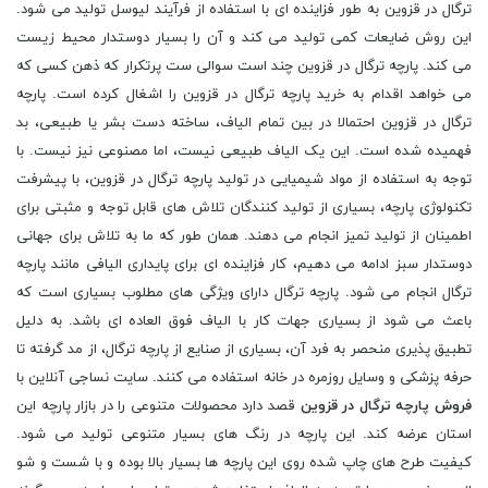
ترگال در قزوین به طور فزاینده ای با استفاده از فرآیند لیوسل تولید می شود.
این روش ضایعات کمی تولید می کند و آن را بسیار دوستدار محیط زیست
می کند. پارچه ترگال در قزوین چند است سوالی ست پرتکرار که ذهن کسی که
می خواهد اقدام به خرید پارچه ترگال در قزوین را اشغال کرده است. پارچه
ترگال در قزوین احتمالا در بین تمام الیاف، ساخته دست بشر یا طبیعی، بد
فهمیده شده است. این یک الیاف طبیعی نیست، اما مصنوعی نیز نیست. با
توجه به استفاده از مواد شیمیایی در تولید پارچه ترگال در قزوین، با پیشرفت
تکنولوژی پارچه، بسیاری از تولید کنندگان تلاش های قابل توجه و مثبتی برای
اطمینان از تولید تمیز انجام می دهند. همان طور که ما به تلاش برای جهانی
دوستدار سبز ادامه می دهیم، کار فزاینده ای برای پایداری الیافی مانند پارچه
ترگال انجام می شود. پارچه ترگال دارای ویژگی های مطلوب بسیاری است که
باعث می شود از بسیاری جهات کار با الیاف فوق العاده ای باشد. به دلیل
تطبیق پذیری منحصر به فرد آن، بسیاری از صنایع از پارچه ترگال، از مد گرفته تا
حرفه پزشکی و وسایل روزمره در خانه استفاده می کنند. سایت نساجی آنلاین با
فروش پارچه ترگال در قزوین
قصد دارد محصولات متنوعی را در بازار پارچه این
استان عرضه کند. این پارچه در رنگ‌ های بسیار متنوعی تولید می ‌شود.
کیفیت طرح ‌های چاپ شده روی این پارچه ‌ها بسیار بالا بوده و با شست و شو