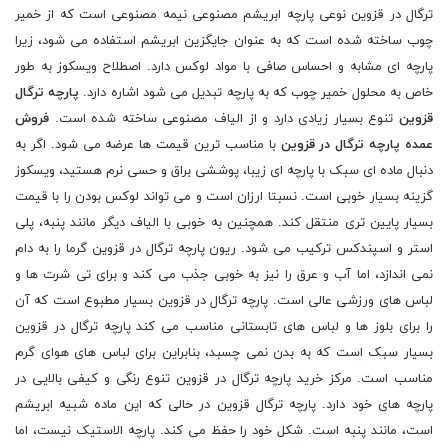
ترگال در قزوین نوعی پارچه ابریشم مصنوعی نیمه مصنوعی است که از خمیر
چوب ساخته شده است که به عنوان جایگزین ابریشم استفاده می شود، زیرا
پارچه ای مشابه و احساس صافی با مواد لوکس دارد. اصطلاح ویسکوز به طور
خاص به محلول خمیر چوب که به پارچه تبدیل می شود اشاره دارد.
پارچه ترگال
قزوین
تنوع بسیار زیادی دارد و از الیاف مصنوعی ساخته شده است.
فروش
عمده پارچه ترگال در قزوین
با مناسب ترین قیمت ها عرضه می شود. اگر به
دنبال ماده ای سبک با پارچه ای زیبا، پوششی براق و حسی نرم هستید، ویسکوز
گزینه بسیار خوبی است. نسبتا ارزان است و می تواند لوکس بودن را با قیمت
بسیار پایین تری منتقل کند. همچنین به خوبی با الیاف دیگر مانند پنبه، پلی
استر و اسپندکس ترکیب می شود. ریون پارچه ترگال در قزوین گرما را به دام
نمی اندازد، اما آب و عرق را نیز به خوبی جذب می کند و برای تی شرت ها و
لباس های ورزشی عالی است. پارچه ترگال در قزوین بسیار مطبوع است که آن
را برای بلوز ها و لباس های تابستانی مناسب می کند پارچه ترگال در قزوین
بسیار سبک است که به بدن نمی چسبد، بنابراین برای لباس های هوای گرم
مناسب است. مرکز خرید پارچه ترگال در قزوین تنوع رنگی و کیفی بالایی در
پارچه های خود دارد. پارچه ترگال قزوین در حالی که این ماده شبیه ابریشم
است، مانند پنبه است. شکل خود را حفظ می کند. پارچه الاستیک نیست، اما