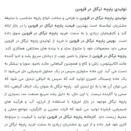
تولیدی پارچه ترگال در قزوین
تولیدی پارچه ترگال در قزوین
با طراحی و ساخت انواع پارچه متناسب با سلیقه
مشتریان توانسته است بهترین
قیمت پارچه ترگال در قزوین
را در بازار ارائه
کند و کارفرمایان زیادی را به سمت
خرید پارچه ترگال در قزوین
سوق داده
است.
بورس پارچه ترگال در قزوین
با خرید از تولیدی پارچه ترگال در قزوین
سعی دارد محصولات خود را متنوع سازد و با برنده های مختلفی همکاری کند.
پارچه ترگال در قزوین
از سلولز یا خمیر چوب از درختان سریع رشد و احیا کننده
مانند اکالیپتوس، راش و کاج و همچنین گیاهانی مانند بامبو، سویا و نیشکر به
دست می آید. این ماده سلولزی سپس در یک محلول شیمیایی حل می‌شود تا
یک ماده چسبناک خمیری تولید کند که سپس به الیافی تبدیل می ‌شود که
می‌ توان آن‌ ها را به نخ تبدیل کرد. پارچه ترگال به عنوان یک الیاف گیاهی، ذاتا
سمی یا آلاینده نیست. با این حال، به دلیل رشد سریع صنعت مد، بسیاری از
پارچه ترگال موجود در بازار امروزه با استفاده از انرژی، آب و فرآیند های
شیمیایی فشرده تولید می ‌شود که اثرات مخربی بر کارگران، جوامع محلی و
محیط ‌زیست دارد.
کارخانه پارچه ترگال در قزوین
تولید با کیفیت را سرلوحه
کاری خود قرار داده و از این رو مشتریان زیادی به سمت خرید پارچه ترگال در