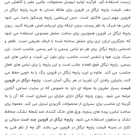
زیست استفاده کرد. فرآیند تولید لیوسل محصولات جانبی مضر را کاهش می
دهد. قیمت پارچه ترگال در قزوین برای علاقه مندان به خرید پارچه ترگال در
قزوین مهم ترین فاکتور است. حس ابریشمی پارچه ویسکوز باعث می شود
لباس ها شیک به نظر برسند، بدون اینکه برای ابریشم اصلی هزینه کنید. ریون
پارچه ترگال در قزوین همچنین برای ساخت مخمل مصنوعی استفاده می شود
که جایگزین ارزان تری برای مخمل ساخته شده با الیاف طبیعی است. ظاهر و
احساس پارچه ترگال برای هر دو لباس رسمی یا غیر رسمی مناسب است. این
سبک وزن، هوا و تنفس است، مناسب برای بلوز، تی شرت، و لباس های غیر
رسمی. پارچه ترگال فوق العاده جاذب است و این پارچه را برای لباس های فعال
مناسب می کند. علاوه بر این، پارچه ترگال در قزوین رنگ را به خوبی حفظ می
کند، بنابراین یافتن آن تقریبا در هر رنگی آسان است.
پارچه ترگال در قزوین
قیمت
بسیار مقرون به صرفه ای دارد به خصوص که در سایت نساجی آنلاین
عرضه می شود. ریون پارچه ترگال دارای مزایای بی شماری است که آن را به
گزینه ای مناسب برای بسیاری از محصولات کاربردی تبدیل می کند. معمولا برای
ساخت لباس، پرده های پنجره، ورق های خنک کننده، ضد شعله تشک، محافظ
تشک و سلفون استفاده می شود.
پارچه ترگال در قزوین چند است
سوالی پر
تکرار در زمینه قیمت پارچه ترگال در قزوین می باشد. اگر چه از نظر فنی به