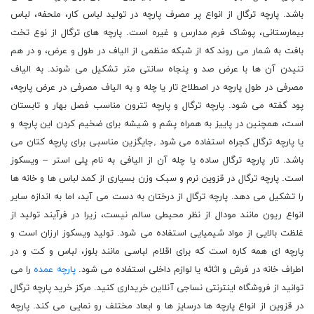
باشد. پارچه ترگال از انواع پر مصرف پارچه در تولید لباس کار، ملحفه، لباس
بیمارستانی، پوشاک فرم مدارس و غیره است. پارچه های ترگال از نوع تخت
بافت به شمار می روند که از شبکه منظمی از الیاف در طول و عرض، و در هم
تنیدن آن ها با عرض صد و پنجاه سانتی متر تشکیل می شوند. به الیاف
مصرفی در طول پارچه در اصطلاح تار یا چله و به الیاف مصرفی در عرض پارچه،
پود گفته می شود. پارچه ترگال و پارچه تترون مناسب فصل بهار و تابستان
است، همچنین در پاییز به همراه پشم و شیشه برای ضخیم کردن این پارچه و
یا پارچه ترگال کجراه استفاده می شود ,جایگزین مناسبی برای پارچه کتان می
باشد.
تار پارچه ترگال ساده یا چله آن از الیافی به نام پلی استر
– ویسکوز
است. پارچه ترگال در قزوین نرم و سبک وزن بسیاری از کمد لباس ها و خانه ها
را تشکیل می دهد. پارچه ترگال از درختان به دست می آید، اما به اندازه سایر
انواع ریون مانند مودال از نظر محیطی سالم نیست، زیرا در فرآیند تولید از
غلظت بالایی از مواد شیمیایی استفاده می شود. تولید ویسکوز ارزان است و
پارچه ای همه کاره است که برای اقلام لباسی مانند بلوز، لباس و کت و در
اطراف خانه در فرش و اثاثه یا لوازم داخلی استفاده می شود.
پارچه عمده
را می
توانید از فروشگاه اینترنتی نساجی آنلاین خریداری کنید. مرکز خرید پارچه ترگال
در قزوین از انواع پارچه ها درسایز ها و ابعاد مختلف رو نمایی می کند. پارچه