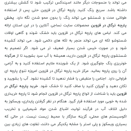
می تواند با منسوجات دیگر مانند اسپندکس ترکیب شود تا کشش بیشتری
داشته باشد. سریع رنگ کنید. پارچه ترگال در قزوین حتی پس از استفاده
طولانی مدت و شستشو می تواند رنگ را بدون محو شدن نگه دارد.
پخش
پارچه ترگال در قزوین
محصولات سایت نساجی آنلاین را در این استان ارائه
می کند. لباس‌ های پارچه ترگال در قزوین باید خشک شوند و گاهی اوقات
شستوشو لکه ‌ای می‌ تواند منجر به لکه ‌های دائمی شود. می تواند کشیده
شود و در صورت خیس شدن بسیار ضعیف تر می شود. اگر تصمیم به
شستشوی پارچه ترگال در قزوین دارید، همیشه با آب سرد بشویید تا از هرگونه
خونریزی رنگ جلوگیری شود. از یک شوینده ملایم استفاده کنید و به آرامی
آن را روی پارچه بمالید. مرکز خرید پارچه ترگال در قزوین امروزه تنوع پارچه ای
فراوانی دارد. اجناس را منقبض یا فشار ندهید تا کشیده نشود. آب را بشویید و
تکان دهید و آویزان کنید یا صاف کنید تا خشک شود.
خرید پارچه ترگال در
قزوین
باید با شناخت از انواع پارچه ترگال در قزوین انجام شود تا پارچه خریداری
شده به خوبی مورد استفاده قرار گیرد. هنگام در نظر گرفتن پایداری، ویسکوز به
دلیل اتلاف آب در فرآیند تولید، اشباع شدن مواد شیمیایی و تخریب
اکوسیستم‌ های محلی، گزینه سازگار با محیط ‌زیست نیست. در حالی که
بسیاری ویسکوز و پلی استر را مشابه یکدیگر می دانند، تفاوت های زیادی بین