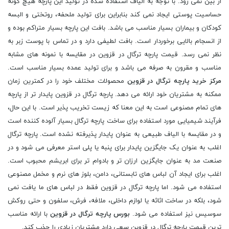
از بین نمی ‌رود. با توجه به الیاف استفاده شده در تولید این پارچه هیچ گونه
حساسیت پوستی ایجاد نمی ‌کند بنابراین برای تولید ملحفه، روتختی و البسه
کودکان و بیماران بسیار مناسب می ­باشد. بافت این پارچه بسیار متراکم بوده و
از انسجام بالایی برخوردار است. بافت لطیفی دارد و در تماس با پوست زبر به
نظر نمی ‌رسد. قیمت پارچه ترگال در قزوین در مقایسه با نمونه ‌های مشابه
مناسب و مقرون به صرفه می ­باشد و برای تولید عمده بسیار مناسب است.
مرکز خرید پارچه ترگال در قزوین
محصولات مختلف خود را در کمترین زمان
ممکنه به مشتریان خود ارائه می دهد. پارچه ترگال در قزوین پایدار تر از پارچه
های تمام مصنوعی است به این معنا که زیست تخریب پذیر است. با این حال،
فرآیند شیمیایی مورد استفاده برای ساخت پارچه ترگال بسیار آلوده کننده است
و در مقایسه با الیاف طبیعی به عنوان پایدار پذیرفته نشده است. پارچه ترگال
اغلب به عنوان یک جایگزین پایدار برای پنبه یا پلی استر معرفی می شود و در
صنعت مد به عنوان جایگزین ارزان تر و بادوام تر برای ابریشم محبوب است.
اغلب برای ایجاد آن لباس های تابستانی، دامن، بلوز های نرم و مخمل مصنوعی
استفاده می شود. اما پارچه ترگال در قزوین فقط در لباس ‌های ما یافت نمی
‌شود، بلکه در ساخت اثاثه یا لوازم داخلی، ملافه، فرش، سلفون و حتی روکش
سوسیس نیز استفاده می‌ شود.
بورس پارچه ترگال در قزوین
با ارائه مناسب
ترین قیمت پارچه ترگال در قزوین سعی دارد مشتریان زیادی را جذب کند.