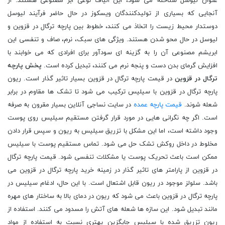
عنوان لیوسل شناخته می شود، این الیاف نوعی ابر مصنوعی هستند. از
آنجایی که بسیاری از تولیدکنندگان ویسکوز در حال حاضر فرآیند لیوسل
دوستدار محیط زیست را اتخاذ می کنند، خطوط بین پارچه ترگال در قزوین و
لیوسل در حال محو شدن هستند. ویژگی ‌های سبک، نرم، صاف و تنفسی این
ابریشم مصنوعی آن را به گزینه ‌ای سودآور برای افرادی که می‌ خوابند با
افزایش گرمای بدن دست و پنجه نرم می ‌کنند، تبدیل کرده است.
پخش پارچه
ترگال در قزوین
در قیمت پارچه ترگال در قزوین بسیار تاثیر گذار است. ریون
پارچه ترگال در قزوین با سیلیس ترکیب می شود تا تشک ها مقاوم در برابر
شعله شوند.
قیمت پارچه عمده
در سایت نساجی آنلاین بسیار مقرون به صرفه
است. اگر چه نگرانی هایی در مورد قرار گرفتن مستقیم سیلیس روی پوست
وجود داشته است، اما این مشکل با تزریق سیلیس به ریون و سپس قرار دادن
مخلوط در داخل روکش تشک حل می شود. تماس مستقیم پوست با سیلیس
ممکن است باعث تحریک پوست یا مشکلات تنفسی شود. قیمت پارچه ترگال
در قزوین از پارامتر های تاثیر گذار در زمینه خرید پارچه ترگال در قزوین می
باشد. سلولز موجود در ریون قابل اشتعال است. با این حال، ادغام سیلیس در
پارچه ترگال در قزوین باعث می شود که ریون در دمای بالا به ساختار های مهره
مانند تبدیل شود. این سازه ها شعله های آتش را مسدود می کنند. استفاده از
ریون تزریق شده با سیلیس جایگزین بهتری نسبت به استفاده از مواد