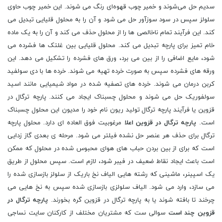
سدیم حل می‌شوند و خمیر چوب قهوه‌ای رنگ می ‌شوند. این خمیر چوب حاوی
سلولز سپس در سود سوزآور حل می شود و آن را به محلول قلیایی تبدیل می
کند. این فرآیند تمام ناخالصی ها را از محلول حذف می کند و آن را به یک ماده
خام تمیز برای پارچه تبدیل می کند. محلول قلیایی بین غلتک ها فشرده می
شود، مایع اضافی را از بین می برد، ورق های فشرده را تشکیل می دهد. این
ورقه های فشرده سپس به صورت خرده تهیه می شوند. خرده ها با دی سولفید
کربن درمان می شوند. خرده های تصفیه شده در مواد شیمیایی مانند اسید
سولفوریک حل می شوند و محلول چسبناک ایجاد می کنند. پارچه ترگال در
قزوین یا فرآیند پارچه ترگال تولید ریون نام خود را مدیون این محلول چسبناک
است.
پارچه ترگال در قزوین اعلا
مرغوبیت فوق العاده ای دارد. محلول پارچه
ترگال برای حذف هر عنصر حل نشده فیلتر می شود. مرحله ی بعدی گاز زدایی
است که برای از بین بردن حباب های هوای محبوس شده در محلول که ممکن
است باعث ایجاد نقاط ضعیف در فیبر شود، لازم است. سپس محلول از طریق
یک اسپینر، ماشینی که رشته‌ هایی الیاف نخ باریک از سلولز بازسازی‌ شده را
می‌ سازد، وارد می ‌شود. الیاف سلولزی بازسازی شده سپس به نخ هایی می
چرخند تا بافته شوند یا به پارچه ترگال در قزوین گره بخورند.
پارچه ترگال در
قزوین چند است
سوالی ست که مشتریان مختلف از کارکنان سایت نساجی