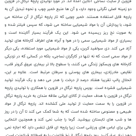
قزوین از سایت نساجی آنلاین آمده اند. در مورد تولیدی پارچه ترگال در قزوین
دو زمینه اصلی نگرانی وجود دارد، و آن ها منبع خمیر چوب و نحوه تبدیل آن به
پارچه قابل استفاده هستند. خمیر چوبی که تار پارچه ترگال از آن ساخته می
‌شود، با پردازش آن با مواد شیمیایی ساخته می ‌شود، که سپس فیلتر شده و
به صورت نخ ریز ریسیده می‌ شود. این یک فرآیند بسیار آلاینده است و
بسیاری از مواد شیمیایی سمی را در هوا و آبراه های اطراف کارخانه های تولید
آزاد می کند. دی سولفید کربن، یکی از مواد شیمیایی مورد استفاده، یکی دیگر
از مواد سمی است که نه تنها در کارگران نساجی، بلکه در کسانی که در نزدیکی
کارخانه های ویسکوز زندگی می کنند، با سطوح بالا تر بیماری عروق کرونر قلب،
نقایص مادرزادی، بیماری های پوستی و سرطان مرتبط است. علاوه بر این،
انحلال پالپ تقریبا هفتاد درصد از درخت را هدر می دهد و یک فرآیند تولید
شیمیایی فشرده است. بورس پارچه ترگال در قزوین با همکاری با تولیدی پارچه
ترگال در قزوین با هدف حمایت از کالای ایرانی علاقه مندان به خرید پارچه ترگال
در قزوین را به سمت حمایت از تولید ملی کشانده اند. پارچه ترگال از مواد
طبیعی و مصنوعی ساخته شده است که به شما کمک می کند تا آن را در روز
ها و شب های تابستان بپوشید. گرما را جذب نمی کند و همچنین انتخابی
عالی برای لباس های ورزشی است زیرا پارچه ای قابل تنفس دارد که اجازه نمی
دهد زیاد عرق کنید. پود پارچه ترگال از نخ فلامنت یا به اصطلاح فیلامنت است.